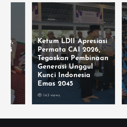
Lemb
Ketum LDII Apresiasi
Isla
Permata CAI 2026,
Jati
Tegaskan Pembinaan
Rege
Generasi Unggul
Berj
Kunci Indonesia
Gene
Emas 2045
Sejak
143 views
79 vie