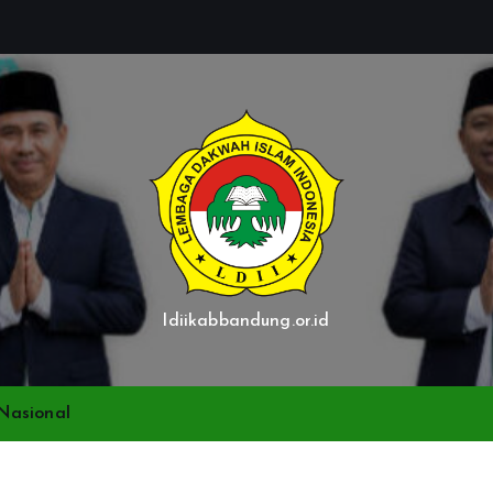
ldiikabbandung.or.id
Nasional