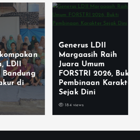
Generus LDII
akan
Margaasih Raih
I
Juara Umum
dung
FORSTRI 2026, Bukti
di
Pembinaan Karakter
Sejak Dini
184 views