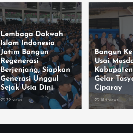
aga Dakwah
m Indonesia
m Bangun
Bangun Kekomp
nerasi
Usai Musda, LDI
enjang, Siapkan
Kabupaten Ban
rasi Unggul
Gelar Tasyakur 
 Usia Dini
Ciparay
ws
184 views