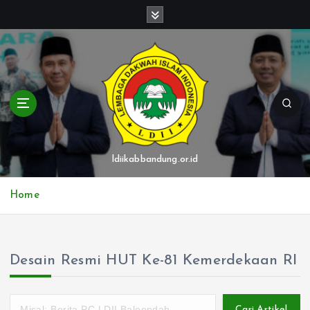
S
k
i
p
t
o
c
o
n
t
ldiikabbandung.or.id
e
n
Home
t
Desain Resmi HUT Ke-81 Kemerdekaan RI
Cari Artikel