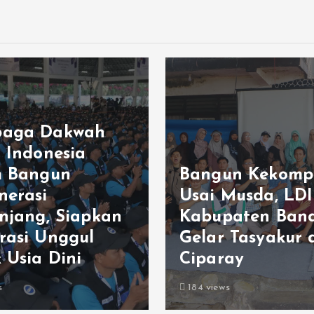
aga Dakwah
m Indonesia
m Bangun
Bangun Kekomp
nerasi
Usai Musda, LDI
enjang, Siapkan
Kabupaten Ban
rasi Unggul
Gelar Tasyakur 
 Usia Dini
Ciparay
s
184 views