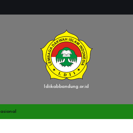
ldiikabbandung.or.id
asional