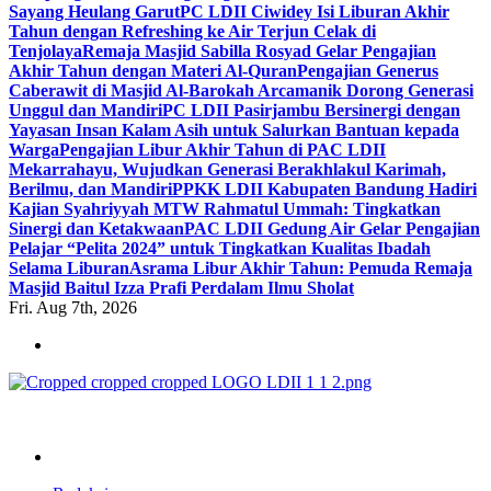
Sayang Heulang Garut
PC LDII Ciwidey Isi Liburan Akhir
Tahun dengan Refreshing ke Air Terjun Celak di
Tenjolaya
Remaja Masjid Sabilla Rosyad Gelar Pengajian
Akhir Tahun dengan Materi Al-Quran
Pengajian Generus
Caberawit di Masjid Al-Barokah Arcamanik Dorong Generasi
Unggul dan Mandiri
PC LDII Pasirjambu Bersinergi dengan
Yayasan Insan Kalam Asih untuk Salurkan Bantuan kepada
Warga
Pengajian Libur Akhir Tahun di PAC LDII
Mekarrahayu, Wujudkan Generasi Berakhlakul Karimah,
Berilmu, dan Mandiri
PPKK LDII Kabupaten Bandung Hadiri
Kajian Syahriyyah MTW Rahmatul Ummah: Tingkatkan
Sinergi dan Ketakwaan
PAC LDII Gedung Air Gelar Pengajian
Pelajar “Pelita 2024” untuk Tingkatkan Kualitas Ibadah
Selama Liburan
Asrama Libur Akhir Tahun: Pemuda Remaja
Masjid Baitul Izza Prafi Perdalam Ilmu Sholat
Fri. Aug 7th, 2026
ldiikabbandung.or.id