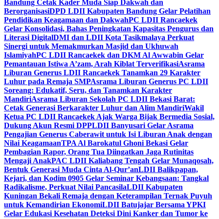
Bandung Cetak Kader Muda Siap Dakwah dan
Berorganisasi
DPD LDII Kabupaten Bandung Gelar Pelatihan
Pendidikan Keagamaan dan Dakwah
PC LDII Rancaekek
Gelar Konsolidasi, Bahas Peningkatan Kapasitas Pengurus dan
Literasi Digital
DMI dan LDII Kota Tasikmalaya Perkuat
Sinergi untuk Memakmurkan Masjid dan Ukhuwah
Islamiyah
PC LDII Rancaekek dan DKM Al Awwabin Gelar
Pemantauan Istiwa A’zam, Arah Kiblat Terverifikasi
Asrama
Liburan Generus LDII Rancaekek Tanamkan 29 Karakter
Luhur pada Remaja SMP
Asrama Liburan Generus PC LDII
Soreang: Edukatif, Seru, dan Tanamkan Karakter
Mandiri
Asrama Liburan Sekolah PC LDII Bekasi Barat:
Cetak Generasi Berkarakter Luhur dan Alim Mandiri
Wakil
Ketua PC LDII Rancaekek Ajak Warga Bijak Bermedia Sosial,
Dukung Akun Resmi DPP
LDII Banyusari Gelar Asrama
Pengajian Generus Caberawit untuk Isi Liburan Anak dengan
Nilai Keagamaan
TPA Al Barokatul Ghoni Bekasi Gelar
Pembagian Rapor, Orang Tua Diingatkan Jaga Rutinitas
Mengaji Anak
PAC LDII Kaliabang Tengah Gelar Munaqosah,
Bentuk Generasi Muda Cinta Al-Qur’an
LDII Balikpapan,
Kejari, dan Kodim 0905 Gelar Seminar Kebangsaan: Tangkal
Radikalisme, Perkuat Nilai Pancasila
LDII Kabupaten
Kuningan Bekali Remaja dengan Keterampilan Ternak Puyuh
untuk Kemandirian Ekonomi
LDII Batujajar Bersama YPKI
Gelar Edukasi Kesehatan Deteksi Dini Kanker dan Tumor ke