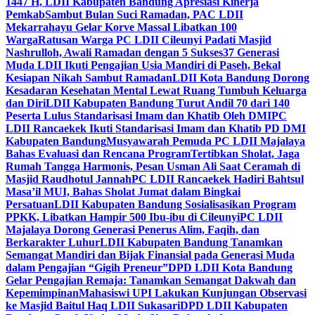
1447 H, LDII Kabupaten Bandung Apresiasi Kinerja
Pemkab
Sambut Bulan Suci Ramadan, PAC LDII
Mekarrahayu Gelar Korve Massal Libatkan 100
Warga
Ratusan Warga PC LDII Cileunyi Padati Masjid
Nashrulloh, Awali Ramadan dengan 5 Sukses
37 Generasi
Muda LDII Ikuti Pengajian Usia Mandiri di Paseh, Bekal
Kesiapan Nikah Sambut Ramadan
LDII Kota Bandung Dorong
Kesadaran Kesehatan Mental Lewat Ruang Tumbuh Keluarga
dan Diri
LDII Kabupaten Bandung Turut Andil 70 dari 140
Peserta Lulus Standarisasi Imam dan Khatib Oleh DMI
PC
LDII Rancaekek Ikuti Standarisasi Imam dan Khatib PD DMI
Kabupaten Bandung
Musyawarah Pemuda PC LDII Majalaya
Bahas Evaluasi dan Rencana Program
Tertibkan Sholat, Jaga
Rumah Tangga Harmonis, Pesan Usman Ali Saat Ceramah di
Masjid Raudhotul Jannah
PC LDII Rancaekek Hadiri Bahtsul
Masa’il MUI, Bahas Sholat Jumat dalam Bingkai
Persatuan
LDII Kabupaten Bandung Sosialisasikan Program
PPKK, Libatkan Hampir 500 Ibu-ibu di Cileunyi
PC LDII
Majalaya Dorong Generasi Penerus Alim, Faqih, dan
Berkarakter Luhur
LDII Kabupaten Bandung Tanamkan
Semangat Mandiri dan Bijak Finansial pada Generasi Muda
dalam Pengajian “Gigih Preneur”
DPD LDII Kota Bandung
Gelar Pengajian Remaja: Tanamkan Semangat Dakwah dan
Kepemimpinan
Mahasiswi UPI Lakukan Kunjungan Observasi
ke Masjid Baitul Haq LDII Sukasari
DPD LDII Kabupaten