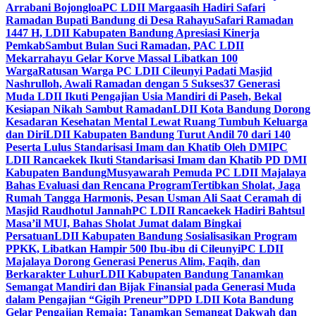
Arrabani Bojongloa
PC LDII Margaasih Hadiri Safari
Ramadan Bupati Bandung di Desa Rahayu
Safari Ramadan
1447 H, LDII Kabupaten Bandung Apresiasi Kinerja
Pemkab
Sambut Bulan Suci Ramadan, PAC LDII
Mekarrahayu Gelar Korve Massal Libatkan 100
Warga
Ratusan Warga PC LDII Cileunyi Padati Masjid
Nashrulloh, Awali Ramadan dengan 5 Sukses
37 Generasi
Muda LDII Ikuti Pengajian Usia Mandiri di Paseh, Bekal
Kesiapan Nikah Sambut Ramadan
LDII Kota Bandung Dorong
Kesadaran Kesehatan Mental Lewat Ruang Tumbuh Keluarga
dan Diri
LDII Kabupaten Bandung Turut Andil 70 dari 140
Peserta Lulus Standarisasi Imam dan Khatib Oleh DMI
PC
LDII Rancaekek Ikuti Standarisasi Imam dan Khatib PD DMI
Kabupaten Bandung
Musyawarah Pemuda PC LDII Majalaya
Bahas Evaluasi dan Rencana Program
Tertibkan Sholat, Jaga
Rumah Tangga Harmonis, Pesan Usman Ali Saat Ceramah di
Masjid Raudhotul Jannah
PC LDII Rancaekek Hadiri Bahtsul
Masa’il MUI, Bahas Sholat Jumat dalam Bingkai
Persatuan
LDII Kabupaten Bandung Sosialisasikan Program
PPKK, Libatkan Hampir 500 Ibu-ibu di Cileunyi
PC LDII
Majalaya Dorong Generasi Penerus Alim, Faqih, dan
Berkarakter Luhur
LDII Kabupaten Bandung Tanamkan
Semangat Mandiri dan Bijak Finansial pada Generasi Muda
dalam Pengajian “Gigih Preneur”
DPD LDII Kota Bandung
Gelar Pengajian Remaja: Tanamkan Semangat Dakwah dan