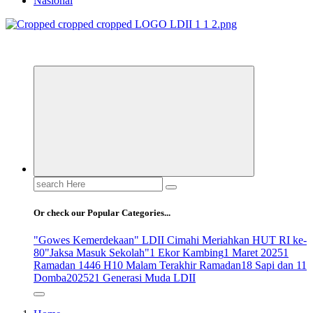
Nasional
ldiikabbandung.or.id
Search
for:
Or check our Popular Categories...
"Gowes Kemerdekaan" LDII Cimahi Meriahkan HUT RI ke-
80
"Jaksa Masuk Sekolah"
1 Ekor Kambing
1 Maret 2025
1
Ramadan 1446 H
10 Malam Terakhir Ramadan
18 Sapi dan 11
Domba
2025
21 Generasi Muda LDII