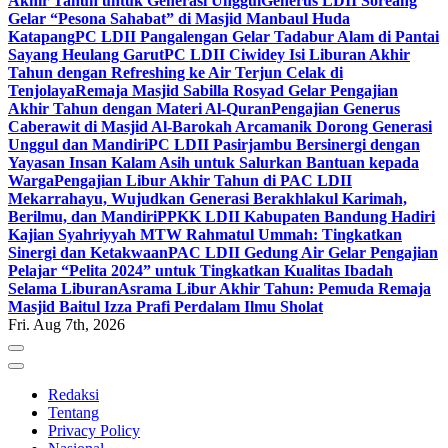
Akhir Tahun untuk Generasi Unggul
Generus LDII Soreang
Gelar “Pesona Sahabat” di Masjid Manbaul Huda
Katapang
PC LDII Pangalengan Gelar Tadabur Alam di Pantai
Sayang Heulang Garut
PC LDII Ciwidey Isi Liburan Akhir
Tahun dengan Refreshing ke Air Terjun Celak di
Tenjolaya
Remaja Masjid Sabilla Rosyad Gelar Pengajian
Akhir Tahun dengan Materi Al-Quran
Pengajian Generus
Caberawit di Masjid Al-Barokah Arcamanik Dorong Generasi
Unggul dan Mandiri
PC LDII Pasirjambu Bersinergi dengan
Yayasan Insan Kalam Asih untuk Salurkan Bantuan kepada
Warga
Pengajian Libur Akhir Tahun di PAC LDII
Mekarrahayu, Wujudkan Generasi Berakhlakul Karimah,
Berilmu, dan Mandiri
PPKK LDII Kabupaten Bandung Hadiri
Kajian Syahriyyah MTW Rahmatul Ummah: Tingkatkan
Sinergi dan Ketakwaan
PAC LDII Gedung Air Gelar Pengajian
Pelajar “Pelita 2024” untuk Tingkatkan Kualitas Ibadah
Selama Liburan
Asrama Libur Akhir Tahun: Pemuda Remaja
Masjid Baitul Izza Prafi Perdalam Ilmu Sholat
Fri. Aug 7th, 2026
Redaksi
Tentang
Privacy Policy