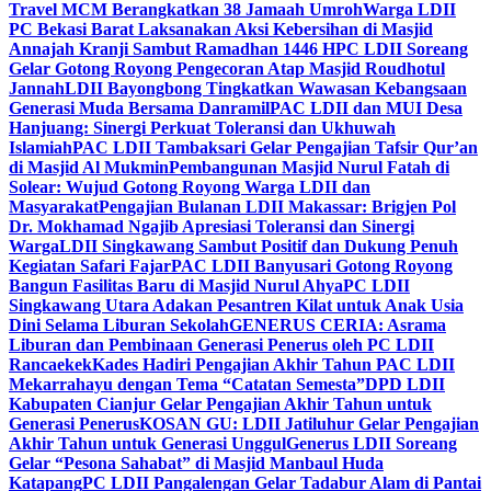
Travel MCM Berangkatkan 38 Jamaah Umroh
Warga LDII
PC Bekasi Barat Laksanakan Aksi Kebersihan di Masjid
Annajah Kranji Sambut Ramadhan 1446 H
PC LDII Soreang
Gelar Gotong Royong Pengecoran Atap Masjid Roudhotul
Jannah
LDII Bayongbong Tingkatkan Wawasan Kebangsaan
Generasi Muda Bersama Danramil
PAC LDII dan MUI Desa
Hanjuang: Sinergi Perkuat Toleransi dan Ukhuwah
Islamiah
PAC LDII Tambaksari Gelar Pengajian Tafsir Qur’an
di Masjid Al Mukmin
Pembangunan Masjid Nurul Fatah di
Solear: Wujud Gotong Royong Warga LDII dan
Masyarakat
Pengajian Bulanan LDII Makassar: Brigjen Pol
Dr. Mokhamad Ngajib Apresiasi Toleransi dan Sinergi
Warga
LDII Singkawang Sambut Positif dan Dukung Penuh
Kegiatan Safari Fajar
PAC LDII Banyusari Gotong Royong
Bangun Fasilitas Baru di Masjid Nurul Ahya
PC LDII
Singkawang Utara Adakan Pesantren Kilat untuk Anak Usia
Dini Selama Liburan Sekolah
GENERUS CERIA: Asrama
Liburan dan Pembinaan Generasi Penerus oleh PC LDII
Rancaekek
Kades Hadiri Pengajian Akhir Tahun PAC LDII
Mekarrahayu dengan Tema “Catatan Semesta”
DPD LDII
Kabupaten Cianjur Gelar Pengajian Akhir Tahun untuk
Generasi Penerus
KOSAN GU: LDII Jatiluhur Gelar Pengajian
Akhir Tahun untuk Generasi Unggul
Generus LDII Soreang
Gelar “Pesona Sahabat” di Masjid Manbaul Huda
Katapang
PC LDII Pangalengan Gelar Tadabur Alam di Pantai