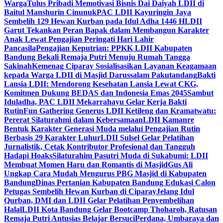
Warga
Tulus Pribadi Memotivasi Bisnis Dai Daiyah LDII di
Baitul Manshurin Cinunuk
PAC LDII Kayuringin Jaya
Sembelih 129 Hewan Kurban pada Idul Adha 1446 H
LDII
Garut Tekankan Peran Bapak dalam Membangun Karakter
Anak Lewat Pengajian Peringati Hari Lahir
Pancasila
Pengajian Keputrian: PPKK LDII Kabupaten
Bandung Bekali Remaja Putri Menuju Rumah Tangga
Sakinah
Kemenag Ciparay Sosialisasikan Layanan Keagamaan
kepada Warga LDII di Masjid Darussalam Pakutandang
Bakti
Lansia LDII: Mendorong Kesehatan Lansia Lewat CKG,
Komitmen Dukung BEDAS dan Indonesia Emas 2045
Sambut
Iduladha, PAC LDII Mekarrahayu Gelar Kerja Bakti
Rutin
Fun Gathering Generus LDII Ketileng dan Kramatwatu:
Pererat Silaturahmi dalam Kebersamaan
LDII Kamanre
Bentuk Karakter Generasi Muda melalui Pengajian Rutin
Berbasis 29 Karakter Luhur
LDII Sulsel Gelar Pelatihan
Jurnalistik, Cetak Kontributor Profesional dan Tangguh
Hadapi Hoaks
Silaturahim Pasutri Muda di Sukabumi: LDII
Membuat Momen Haru dan Romantis di Masjid
Gus Ali
Ungkap Cara Mudah Mengurus PBG Masjid di Kabupaten
Bandung
Dinas Pertanian Kabupaten Bandung Edukasi Calon
Petugas Sembelih Hewan Kurban di Ciparay
Jelang Idul
Qurban, DMI dan LDII Gelar Pelatihan Penyembelihan
Halal
LDII Kota Bandung Gelar Bootcamp Thoharoh, Ratusan
Remaja Putri Antusias Belajar Bersuci
Perdana, Umbaraya dan