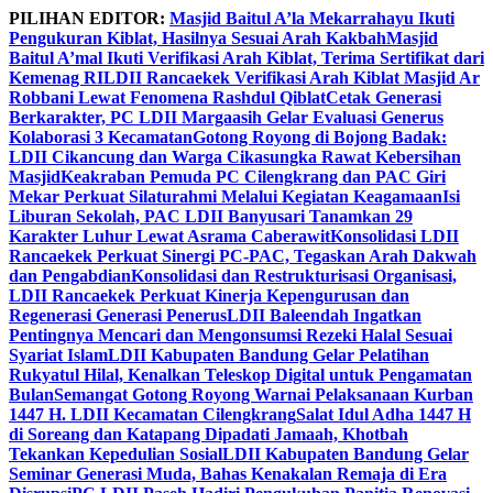
Skip
PILIHAN EDITOR:
Masjid Baitul A’la Mekarrahayu Ikuti
to
Pengukuran Kiblat, Hasilnya Sesuai Arah Kakbah
Masjid
content
Baitul A’mal Ikuti Verifikasi Arah Kiblat, Terima Sertifikat dari
Kemenag RI
LDII Rancaekek Verifikasi Arah Kiblat Masjid Ar
Robbani Lewat Fenomena Rashdul Qiblat
Cetak Generasi
Berkarakter, PC LDII Margaasih Gelar Evaluasi Generus
Kolaborasi 3 Kecamatan
Gotong Royong di Bojong Badak:
LDII Cikancung dan Warga Cikasungka Rawat Kebersihan
Masjid
Keakraban Pemuda PC Cilengkrang dan PAC Giri
Mekar Perkuat Silaturahmi Melalui Kegiatan Keagamaan
Isi
Liburan Sekolah, PAC LDII Banyusari Tanamkan 29
Karakter Luhur Lewat Asrama Caberawit
Konsolidasi LDII
Rancaekek Perkuat Sinergi PC-PAC, Tegaskan Arah Dakwah
dan Pengabdian
Konsolidasi dan Restrukturisasi Organisasi,
LDII Rancaekek Perkuat Kinerja Kepengurusan dan
Regenerasi Generasi Penerus
LDII Baleendah Ingatkan
Pentingnya Mencari dan Mengonsumsi Rezeki Halal Sesuai
Syariat Islam
LDII Kabupaten Bandung Gelar Pelatihan
Rukyatul Hilal, Kenalkan Teleskop Digital untuk Pengamatan
Bulan
Semangat Gotong Royong Warnai Pelaksanaan Kurban
1447 H. LDII Kecamatan Cilengkrang
Salat Idul Adha 1447 H
di Soreang dan Katapang Dipadati Jamaah, Khotbah
Tekankan Kepedulian Sosial
LDII Kabupaten Bandung Gelar
Seminar Generasi Muda, Bahas Kenakalan Remaja di Era