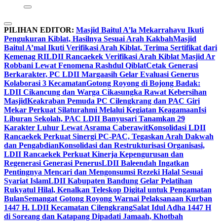
PILIHAN EDITOR:
Masjid Baitul A’la Mekarrahayu Ikuti
Pengukuran Kiblat, Hasilnya Sesuai Arah Kakbah
Masjid
Baitul A’mal Ikuti Verifikasi Arah Kiblat, Terima Sertifikat dari
Kemenag RI
LDII Rancaekek Verifikasi Arah Kiblat Masjid Ar
Robbani Lewat Fenomena Rashdul Qiblat
Cetak Generasi
Berkarakter, PC LDII Margaasih Gelar Evaluasi Generus
Kolaborasi 3 Kecamatan
Gotong Royong di Bojong Badak:
LDII Cikancung dan Warga Cikasungka Rawat Kebersihan
Masjid
Keakraban Pemuda PC Cilengkrang dan PAC Giri
Mekar Perkuat Silaturahmi Melalui Kegiatan Keagamaan
Isi
Liburan Sekolah, PAC LDII Banyusari Tanamkan 29
Karakter Luhur Lewat Asrama Caberawit
Konsolidasi LDII
Rancaekek Perkuat Sinergi PC-PAC, Tegaskan Arah Dakwah
dan Pengabdian
Konsolidasi dan Restrukturisasi Organisasi,
LDII Rancaekek Perkuat Kinerja Kepengurusan dan
Regenerasi Generasi Penerus
LDII Baleendah Ingatkan
Pentingnya Mencari dan Mengonsumsi Rezeki Halal Sesuai
Syariat Islam
LDII Kabupaten Bandung Gelar Pelatihan
Rukyatul Hilal, Kenalkan Teleskop Digital untuk Pengamatan
Bulan
Semangat Gotong Royong Warnai Pelaksanaan Kurban
1447 H. LDII Kecamatan Cilengkrang
Salat Idul Adha 1447 H
di Soreang dan Katapang Dipadati Jamaah, Khotbah