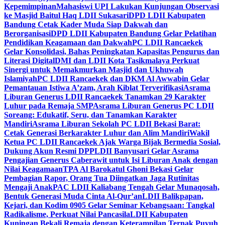
Kepemimpinan
Mahasiswi UPI Lakukan Kunjungan Observasi
ke Masjid Baitul Haq LDII Sukasari
DPD LDII Kabupaten
Bandung Cetak Kader Muda Siap Dakwah dan
Berorganisasi
DPD LDII Kabupaten Bandung Gelar Pelatihan
Pendidikan Keagamaan dan Dakwah
PC LDII Rancaekek
Gelar Konsolidasi, Bahas Peningkatan Kapasitas Pengurus dan
Literasi Digital
DMI dan LDII Kota Tasikmalaya Perkuat
Sinergi untuk Memakmurkan Masjid dan Ukhuwah
Islamiyah
PC LDII Rancaekek dan DKM Al Awwabin Gelar
Pemantauan Istiwa A’zam, Arah Kiblat Terverifikasi
Asrama
Liburan Generus LDII Rancaekek Tanamkan 29 Karakter
Luhur pada Remaja SMP
Asrama Liburan Generus PC LDII
Soreang: Edukatif, Seru, dan Tanamkan Karakter
Mandiri
Asrama Liburan Sekolah PC LDII Bekasi Barat:
Cetak Generasi Berkarakter Luhur dan Alim Mandiri
Wakil
Ketua PC LDII Rancaekek Ajak Warga Bijak Bermedia Sosial,
Dukung Akun Resmi DPP
LDII Banyusari Gelar Asrama
Pengajian Generus Caberawit untuk Isi Liburan Anak dengan
Nilai Keagamaan
TPA Al Barokatul Ghoni Bekasi Gelar
Pembagian Rapor, Orang Tua Diingatkan Jaga Rutinitas
Mengaji Anak
PAC LDII Kaliabang Tengah Gelar Munaqosah,
Bentuk Generasi Muda Cinta Al-Qur’an
LDII Balikpapan,
Kejari, dan Kodim 0905 Gelar Seminar Kebangsaan: Tangkal
Radikalisme, Perkuat Nilai Pancasila
LDII Kabupaten
Kuningan Bekali Remaja dengan Keterampilan Ternak Puyuh