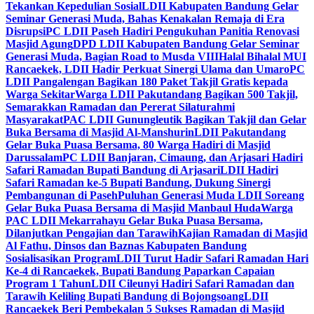
Tekankan Kepedulian Sosial
LDII Kabupaten Bandung Gelar
Seminar Generasi Muda, Bahas Kenakalan Remaja di Era
Disrupsi
PC LDII Paseh Hadiri Pengukuhan Panitia Renovasi
Masjid Agung
DPD LDII Kabupaten Bandung Gelar Seminar
Generasi Muda, Bagian Road to Musda VIII
Halal Bihalal MUI
Rancaekek, LDII Hadir Perkuat Sinergi Ulama dan Umaro
PC
LDII Pangalengan Bagikan 180 Paket Takjil Gratis kepada
Warga Sekitar
Warga LDII Pakutandang Bagikan 500 Takjil,
Semarakkan Ramadan dan Pererat Silaturahmi
Masyarakat
PAC LDII Gunungleutik Bagikan Takjil dan Gelar
Buka Bersama di Masjid Al-Manshurin
LDII Pakutandang
Gelar Buka Puasa Bersama, 80 Warga Hadiri di Masjid
Darussalam
PC LDII Banjaran, Cimaung, dan Arjasari Hadiri
Safari Ramadan Bupati Bandung di Arjasari
LDII Hadiri
Safari Ramadan ke-5 Bupati Bandung, Dukung Sinergi
Pembangunan di Paseh
Puluhan Generasi Muda LDII Soreang
Gelar Buka Puasa Bersama di Masjid Manbaul Huda
Warga
PAC LDII Mekarrahayu Gelar Buka Puasa Bersama,
Dilanjutkan Pengajian dan Tarawih
Kajian Ramadan di Masjid
Al Fathu, Dinsos dan Baznas Kabupaten Bandung
Sosialisasikan Program
LDII Turut Hadir Safari Ramadan Hari
Ke-4 di Rancaekek, Bupati Bandung Paparkan Capaian
Program 1 Tahun
LDII Cileunyi Hadiri Safari Ramadan dan
Tarawih Keliling Bupati Bandung di Bojongsoang
LDII
Rancaekek Beri Pembekalan 5 Sukses Ramadan di Masjid