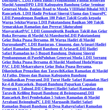
Disrupsi
PC LDII Paseh Hadiri Pengukuhan Panitia Renovasi
Masjid Agung
DPD LDII Kabupaten Bandung Gelar Seminar
Generasi Muda, Bagian Road to Musda VIII
Halal Bihalal MUI
Rancaekek, LDII Hadir Perkuat Sinergi Ulama dan Umaro
PC
LDII Pangalengan Bagikan 180 Paket Takjil Gratis kepada
Warga Sekitar
Warga LDII Pakutandang Bagikan 500 Takjil,
Semarakkan Ramadan dan Pererat Silaturahmi
Masyarakat
PAC LDII Gunungleutik Bagikan Takjil dan Gelar
Buka Bersama di Masjid Al-Manshurin
LDII Pakutandang
Gelar Buka Puasa Bersama, 80 Warga Hadiri di Masjid
Darussalam
PC LDII Banjaran, Cimaung, dan Arjasari Hadiri
Safari Ramadan Bupati Bandung di Arjasari
LDII Hadiri
Safari Ramadan ke-5 Bupati Bandung, Dukung Sinergi
Pembangunan di Paseh
Puluhan Generasi Muda LDII Soreang
Gelar Buka Puasa Bersama di Masjid Manbaul Huda
Warga
PAC LDII Mekarrahayu Gelar Buka Puasa Bersama,
Dilanjutkan Pengajian dan Tarawih
Kajian Ramadan di Masjid
Al Fathu, Dinsos dan Baznas Kabupaten Bandung
Sosialisasikan Program
LDII Turut Hadir Safari Ramadan Hari
Ke-4 di Rancaekek, Bupati Bandung Paparkan Capaian
Program 1 Tahun
LDII Cileunyi Hadiri Safari Ramadan dan
Tarawih Keliling Bupati Bandung di Bojongsoang
LDII
Rancaekek Beri Pembekalan 5 Sukses Ramadan di Masjid
Arrabani Bojongloa
PC LDII Margaasih Hadiri Safari
Ramadan Bupati Bandung di Desa Rahayu
Safari Ramadan