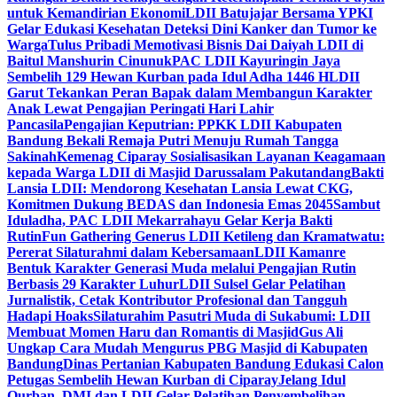
untuk Kemandirian Ekonomi
LDII Batujajar Bersama YPKI
Gelar Edukasi Kesehatan Deteksi Dini Kanker dan Tumor ke
Warga
Tulus Pribadi Memotivasi Bisnis Dai Daiyah LDII di
Baitul Manshurin Cinunuk
PAC LDII Kayuringin Jaya
Sembelih 129 Hewan Kurban pada Idul Adha 1446 H
LDII
Garut Tekankan Peran Bapak dalam Membangun Karakter
Anak Lewat Pengajian Peringati Hari Lahir
Pancasila
Pengajian Keputrian: PPKK LDII Kabupaten
Bandung Bekali Remaja Putri Menuju Rumah Tangga
Sakinah
Kemenag Ciparay Sosialisasikan Layanan Keagamaan
kepada Warga LDII di Masjid Darussalam Pakutandang
Bakti
Lansia LDII: Mendorong Kesehatan Lansia Lewat CKG,
Komitmen Dukung BEDAS dan Indonesia Emas 2045
Sambut
Iduladha, PAC LDII Mekarrahayu Gelar Kerja Bakti
Rutin
Fun Gathering Generus LDII Ketileng dan Kramatwatu:
Pererat Silaturahmi dalam Kebersamaan
LDII Kamanre
Bentuk Karakter Generasi Muda melalui Pengajian Rutin
Berbasis 29 Karakter Luhur
LDII Sulsel Gelar Pelatihan
Jurnalistik, Cetak Kontributor Profesional dan Tangguh
Hadapi Hoaks
Silaturahim Pasutri Muda di Sukabumi: LDII
Membuat Momen Haru dan Romantis di Masjid
Gus Ali
Ungkap Cara Mudah Mengurus PBG Masjid di Kabupaten
Bandung
Dinas Pertanian Kabupaten Bandung Edukasi Calon
Petugas Sembelih Hewan Kurban di Ciparay
Jelang Idul
Qurban, DMI dan LDII Gelar Pelatihan Penyembelihan