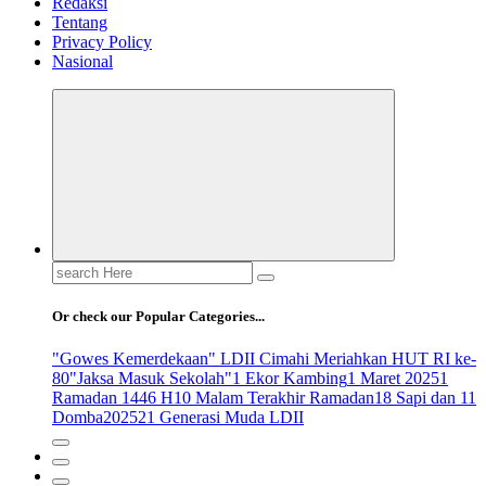
Redaksi
Tentang
Privacy Policy
Nasional
Search
for:
Or check our Popular Categories...
"Gowes Kemerdekaan" LDII Cimahi Meriahkan HUT RI ke-
80
"Jaksa Masuk Sekolah"
1 Ekor Kambing
1 Maret 2025
1
Ramadan 1446 H
10 Malam Terakhir Ramadan
18 Sapi dan 11
Domba
2025
21 Generasi Muda LDII