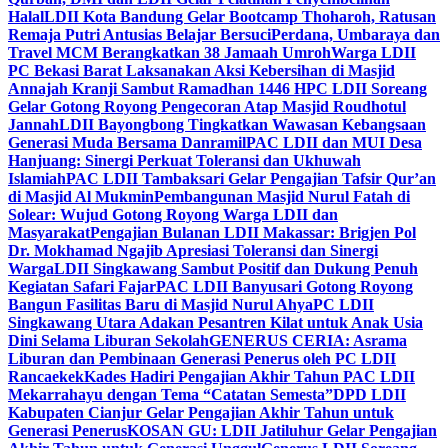
Halal
LDII Kota Bandung Gelar Bootcamp Thoharoh, Ratusan
Remaja Putri Antusias Belajar Bersuci
Perdana, Umbaraya dan
Travel MCM Berangkatkan 38 Jamaah Umroh
Warga LDII
PC Bekasi Barat Laksanakan Aksi Kebersihan di Masjid
Annajah Kranji Sambut Ramadhan 1446 H
PC LDII Soreang
Gelar Gotong Royong Pengecoran Atap Masjid Roudhotul
Jannah
LDII Bayongbong Tingkatkan Wawasan Kebangsaan
Generasi Muda Bersama Danramil
PAC LDII dan MUI Desa
Hanjuang: Sinergi Perkuat Toleransi dan Ukhuwah
Islamiah
PAC LDII Tambaksari Gelar Pengajian Tafsir Qur’an
di Masjid Al Mukmin
Pembangunan Masjid Nurul Fatah di
Solear: Wujud Gotong Royong Warga LDII dan
Masyarakat
Pengajian Bulanan LDII Makassar: Brigjen Pol
Dr. Mokhamad Ngajib Apresiasi Toleransi dan Sinergi
Warga
LDII Singkawang Sambut Positif dan Dukung Penuh
Kegiatan Safari Fajar
PAC LDII Banyusari Gotong Royong
Bangun Fasilitas Baru di Masjid Nurul Ahya
PC LDII
Singkawang Utara Adakan Pesantren Kilat untuk Anak Usia
Dini Selama Liburan Sekolah
GENERUS CERIA: Asrama
Liburan dan Pembinaan Generasi Penerus oleh PC LDII
Rancaekek
Kades Hadiri Pengajian Akhir Tahun PAC LDII
Mekarrahayu dengan Tema “Catatan Semesta”
DPD LDII
Kabupaten Cianjur Gelar Pengajian Akhir Tahun untuk
Generasi Penerus
KOSAN GU: LDII Jatiluhur Gelar Pengajian