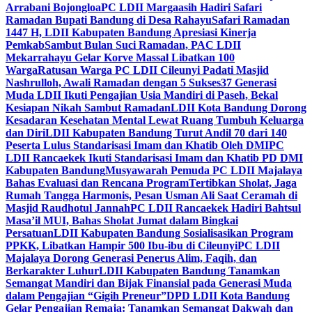
Arrabani Bojongloa
PC LDII Margaasih Hadiri Safari
Ramadan Bupati Bandung di Desa Rahayu
Safari Ramadan
1447 H, LDII Kabupaten Bandung Apresiasi Kinerja
Pemkab
Sambut Bulan Suci Ramadan, PAC LDII
Mekarrahayu Gelar Korve Massal Libatkan 100
Warga
Ratusan Warga PC LDII Cileunyi Padati Masjid
Nashrulloh, Awali Ramadan dengan 5 Sukses
37 Generasi
Muda LDII Ikuti Pengajian Usia Mandiri di Paseh, Bekal
Kesiapan Nikah Sambut Ramadan
LDII Kota Bandung Dorong
Kesadaran Kesehatan Mental Lewat Ruang Tumbuh Keluarga
dan Diri
LDII Kabupaten Bandung Turut Andil 70 dari 140
Peserta Lulus Standarisasi Imam dan Khatib Oleh DMI
PC
LDII Rancaekek Ikuti Standarisasi Imam dan Khatib PD DMI
Kabupaten Bandung
Musyawarah Pemuda PC LDII Majalaya
Bahas Evaluasi dan Rencana Program
Tertibkan Sholat, Jaga
Rumah Tangga Harmonis, Pesan Usman Ali Saat Ceramah di
Masjid Raudhotul Jannah
PC LDII Rancaekek Hadiri Bahtsul
Masa’il MUI, Bahas Sholat Jumat dalam Bingkai
Persatuan
LDII Kabupaten Bandung Sosialisasikan Program
PPKK, Libatkan Hampir 500 Ibu-ibu di Cileunyi
PC LDII
Majalaya Dorong Generasi Penerus Alim, Faqih, dan
Berkarakter Luhur
LDII Kabupaten Bandung Tanamkan
Semangat Mandiri dan Bijak Finansial pada Generasi Muda
dalam Pengajian “Gigih Preneur”
DPD LDII Kota Bandung
Gelar Pengajian Remaja: Tanamkan Semangat Dakwah dan