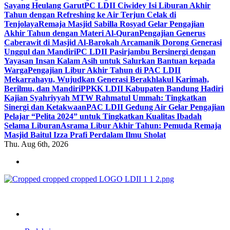
Sayang Heulang Garut
PC LDII Ciwidey Isi Liburan Akhir
Tahun dengan Refreshing ke Air Terjun Celak di
Tenjolaya
Remaja Masjid Sabilla Rosyad Gelar Pengajian
Akhir Tahun dengan Materi Al-Quran
Pengajian Generus
Caberawit di Masjid Al-Barokah Arcamanik Dorong Generasi
Unggul dan Mandiri
PC LDII Pasirjambu Bersinergi dengan
Yayasan Insan Kalam Asih untuk Salurkan Bantuan kepada
Warga
Pengajian Libur Akhir Tahun di PAC LDII
Mekarrahayu, Wujudkan Generasi Berakhlakul Karimah,
Berilmu, dan Mandiri
PPKK LDII Kabupaten Bandung Hadiri
Kajian Syahriyyah MTW Rahmatul Ummah: Tingkatkan
Sinergi dan Ketakwaan
PAC LDII Gedung Air Gelar Pengajian
Pelajar “Pelita 2024” untuk Tingkatkan Kualitas Ibadah
Selama Liburan
Asrama Libur Akhir Tahun: Pemuda Remaja
Masjid Baitul Izza Prafi Perdalam Ilmu Sholat
Thu. Aug 6th, 2026
ldiikabbandung.or.id