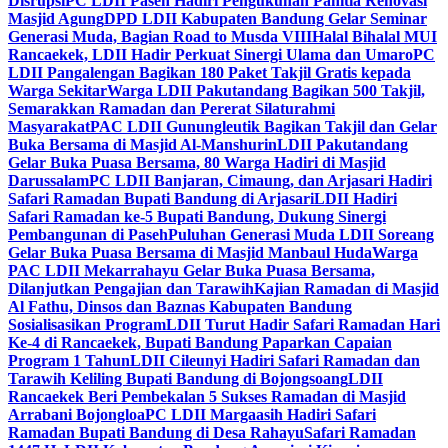
Disrupsi
PC LDII Paseh Hadiri Pengukuhan Panitia Renovasi
Masjid Agung
DPD LDII Kabupaten Bandung Gelar Seminar
Generasi Muda, Bagian Road to Musda VIII
Halal Bihalal MUI
Rancaekek, LDII Hadir Perkuat Sinergi Ulama dan Umaro
PC
LDII Pangalengan Bagikan 180 Paket Takjil Gratis kepada
Warga Sekitar
Warga LDII Pakutandang Bagikan 500 Takjil,
Semarakkan Ramadan dan Pererat Silaturahmi
Masyarakat
PAC LDII Gunungleutik Bagikan Takjil dan Gelar
Buka Bersama di Masjid Al-Manshurin
LDII Pakutandang
Gelar Buka Puasa Bersama, 80 Warga Hadiri di Masjid
Darussalam
PC LDII Banjaran, Cimaung, dan Arjasari Hadiri
Safari Ramadan Bupati Bandung di Arjasari
LDII Hadiri
Safari Ramadan ke-5 Bupati Bandung, Dukung Sinergi
Pembangunan di Paseh
Puluhan Generasi Muda LDII Soreang
Gelar Buka Puasa Bersama di Masjid Manbaul Huda
Warga
PAC LDII Mekarrahayu Gelar Buka Puasa Bersama,
Dilanjutkan Pengajian dan Tarawih
Kajian Ramadan di Masjid
Al Fathu, Dinsos dan Baznas Kabupaten Bandung
Sosialisasikan Program
LDII Turut Hadir Safari Ramadan Hari
Ke-4 di Rancaekek, Bupati Bandung Paparkan Capaian
Program 1 Tahun
LDII Cileunyi Hadiri Safari Ramadan dan
Tarawih Keliling Bupati Bandung di Bojongsoang
LDII
Rancaekek Beri Pembekalan 5 Sukses Ramadan di Masjid
Arrabani Bojongloa
PC LDII Margaasih Hadiri Safari
Ramadan Bupati Bandung di Desa Rahayu
Safari Ramadan