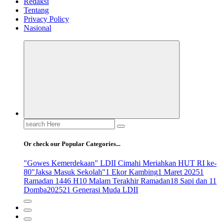
Redaksi
Tentang
Privacy Policy
Nasional
Search
for:
Or check our Popular Categories...
"Gowes Kemerdekaan" LDII Cimahi Meriahkan HUT RI ke-
80
"Jaksa Masuk Sekolah"
1 Ekor Kambing
1 Maret 2025
1
Ramadan 1446 H
10 Malam Terakhir Ramadan
18 Sapi dan 11
Domba
2025
21 Generasi Muda LDII