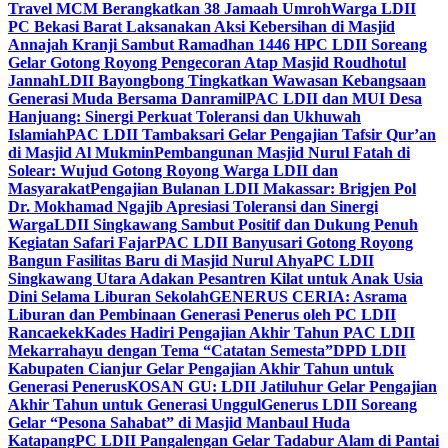
Travel MCM Berangkatkan 38 Jamaah Umroh
Warga LDII
PC Bekasi Barat Laksanakan Aksi Kebersihan di Masjid
Annajah Kranji Sambut Ramadhan 1446 H
PC LDII Soreang
Gelar Gotong Royong Pengecoran Atap Masjid Roudhotul
Jannah
LDII Bayongbong Tingkatkan Wawasan Kebangsaan
Generasi Muda Bersama Danramil
PAC LDII dan MUI Desa
Hanjuang: Sinergi Perkuat Toleransi dan Ukhuwah
Islamiah
PAC LDII Tambaksari Gelar Pengajian Tafsir Qur’an
di Masjid Al Mukmin
Pembangunan Masjid Nurul Fatah di
Solear: Wujud Gotong Royong Warga LDII dan
Masyarakat
Pengajian Bulanan LDII Makassar: Brigjen Pol
Dr. Mokhamad Ngajib Apresiasi Toleransi dan Sinergi
Warga
LDII Singkawang Sambut Positif dan Dukung Penuh
Kegiatan Safari Fajar
PAC LDII Banyusari Gotong Royong
Bangun Fasilitas Baru di Masjid Nurul Ahya
PC LDII
Singkawang Utara Adakan Pesantren Kilat untuk Anak Usia
Dini Selama Liburan Sekolah
GENERUS CERIA: Asrama
Liburan dan Pembinaan Generasi Penerus oleh PC LDII
Rancaekek
Kades Hadiri Pengajian Akhir Tahun PAC LDII
Mekarrahayu dengan Tema “Catatan Semesta”
DPD LDII
Kabupaten Cianjur Gelar Pengajian Akhir Tahun untuk
Generasi Penerus
KOSAN GU: LDII Jatiluhur Gelar Pengajian
Akhir Tahun untuk Generasi Unggul
Generus LDII Soreang
Gelar “Pesona Sahabat” di Masjid Manbaul Huda
Katapang
PC LDII Pangalengan Gelar Tadabur Alam di Pantai