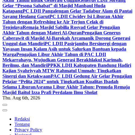
Akhir Tahun untuk Generasi Unggul
Generus LDII Soreang
Gelar “Pesona Sahabat” di Masjid Manbaul Huda
Katapang
PC LDII Pangalengan Gelar Tadabur Alam di Pantai
Sayang Heulang Garut
PC LDII Ciwidey Isi Liburan Akhir
Tahun dengan Refreshing ke Air Terjun Celak di
Tenjolaya
Remaja Masjid Sabilla Rosyad Gelar Pengajian
Akhir Tahun dengan Materi Al-Quran
Pengajian Generus
Caberawit di Masjid Al-Barokah Arcamanik Dorong Generasi
Unggul dan Mandiri
PC LDII Pasirjambu Bersinergi dengan
Yayasan Insan Kalam Asih untuk Salurkan Bantuan kepada
Warga
Pengajian Libur Akhir Tahun di PAC LDII
Mekarrahayu, Wujudkan Generasi Berakhlakul Karimah,
Berilmu, dan Mandiri
PPKK LDII Kabupaten Bandung Hadiri
Kajian Syahriyyah MTW Rahmatul Ummah: Tingkatkan
Sinergi dan Ketakwaan
PAC LDII Gedung Air Gelar Pengajian
Pelajar “Pelita 2024” untuk Tingkatkan Kualitas Ibadah
Selama Liburan
Asrama Libur Akhir Tahun: Pemuda Remaja
Masjid Baitul Izza Prafi Perdalam Ilmu Sholat
Thu. Aug 6th, 2026
Redaksi
Tentang
Privacy Policy