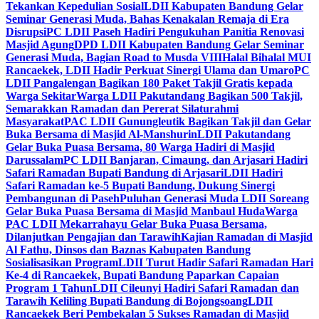
Tekankan Kepedulian Sosial
LDII Kabupaten Bandung Gelar
Seminar Generasi Muda, Bahas Kenakalan Remaja di Era
Disrupsi
PC LDII Paseh Hadiri Pengukuhan Panitia Renovasi
Masjid Agung
DPD LDII Kabupaten Bandung Gelar Seminar
Generasi Muda, Bagian Road to Musda VIII
Halal Bihalal MUI
Rancaekek, LDII Hadir Perkuat Sinergi Ulama dan Umaro
PC
LDII Pangalengan Bagikan 180 Paket Takjil Gratis kepada
Warga Sekitar
Warga LDII Pakutandang Bagikan 500 Takjil,
Semarakkan Ramadan dan Pererat Silaturahmi
Masyarakat
PAC LDII Gunungleutik Bagikan Takjil dan Gelar
Buka Bersama di Masjid Al-Manshurin
LDII Pakutandang
Gelar Buka Puasa Bersama, 80 Warga Hadiri di Masjid
Darussalam
PC LDII Banjaran, Cimaung, dan Arjasari Hadiri
Safari Ramadan Bupati Bandung di Arjasari
LDII Hadiri
Safari Ramadan ke-5 Bupati Bandung, Dukung Sinergi
Pembangunan di Paseh
Puluhan Generasi Muda LDII Soreang
Gelar Buka Puasa Bersama di Masjid Manbaul Huda
Warga
PAC LDII Mekarrahayu Gelar Buka Puasa Bersama,
Dilanjutkan Pengajian dan Tarawih
Kajian Ramadan di Masjid
Al Fathu, Dinsos dan Baznas Kabupaten Bandung
Sosialisasikan Program
LDII Turut Hadir Safari Ramadan Hari
Ke-4 di Rancaekek, Bupati Bandung Paparkan Capaian
Program 1 Tahun
LDII Cileunyi Hadiri Safari Ramadan dan
Tarawih Keliling Bupati Bandung di Bojongsoang
LDII
Rancaekek Beri Pembekalan 5 Sukses Ramadan di Masjid