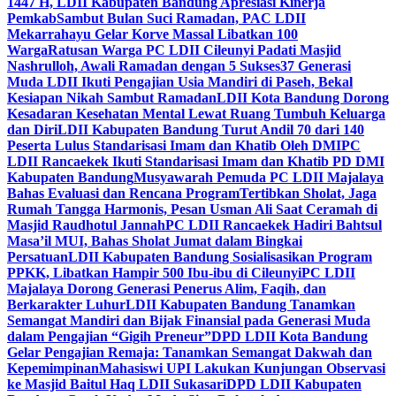
1447 H, LDII Kabupaten Bandung Apresiasi Kinerja
Pemkab
Sambut Bulan Suci Ramadan, PAC LDII
Mekarrahayu Gelar Korve Massal Libatkan 100
Warga
Ratusan Warga PC LDII Cileunyi Padati Masjid
Nashrulloh, Awali Ramadan dengan 5 Sukses
37 Generasi
Muda LDII Ikuti Pengajian Usia Mandiri di Paseh, Bekal
Kesiapan Nikah Sambut Ramadan
LDII Kota Bandung Dorong
Kesadaran Kesehatan Mental Lewat Ruang Tumbuh Keluarga
dan Diri
LDII Kabupaten Bandung Turut Andil 70 dari 140
Peserta Lulus Standarisasi Imam dan Khatib Oleh DMI
PC
LDII Rancaekek Ikuti Standarisasi Imam dan Khatib PD DMI
Kabupaten Bandung
Musyawarah Pemuda PC LDII Majalaya
Bahas Evaluasi dan Rencana Program
Tertibkan Sholat, Jaga
Rumah Tangga Harmonis, Pesan Usman Ali Saat Ceramah di
Masjid Raudhotul Jannah
PC LDII Rancaekek Hadiri Bahtsul
Masa’il MUI, Bahas Sholat Jumat dalam Bingkai
Persatuan
LDII Kabupaten Bandung Sosialisasikan Program
PPKK, Libatkan Hampir 500 Ibu-ibu di Cileunyi
PC LDII
Majalaya Dorong Generasi Penerus Alim, Faqih, dan
Berkarakter Luhur
LDII Kabupaten Bandung Tanamkan
Semangat Mandiri dan Bijak Finansial pada Generasi Muda
dalam Pengajian “Gigih Preneur”
DPD LDII Kota Bandung
Gelar Pengajian Remaja: Tanamkan Semangat Dakwah dan
Kepemimpinan
Mahasiswi UPI Lakukan Kunjungan Observasi
ke Masjid Baitul Haq LDII Sukasari
DPD LDII Kabupaten