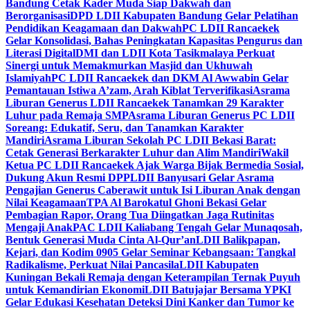
Bandung Cetak Kader Muda Siap Dakwah dan
Berorganisasi
DPD LDII Kabupaten Bandung Gelar Pelatihan
Pendidikan Keagamaan dan Dakwah
PC LDII Rancaekek
Gelar Konsolidasi, Bahas Peningkatan Kapasitas Pengurus dan
Literasi Digital
DMI dan LDII Kota Tasikmalaya Perkuat
Sinergi untuk Memakmurkan Masjid dan Ukhuwah
Islamiyah
PC LDII Rancaekek dan DKM Al Awwabin Gelar
Pemantauan Istiwa A’zam, Arah Kiblat Terverifikasi
Asrama
Liburan Generus LDII Rancaekek Tanamkan 29 Karakter
Luhur pada Remaja SMP
Asrama Liburan Generus PC LDII
Soreang: Edukatif, Seru, dan Tanamkan Karakter
Mandiri
Asrama Liburan Sekolah PC LDII Bekasi Barat:
Cetak Generasi Berkarakter Luhur dan Alim Mandiri
Wakil
Ketua PC LDII Rancaekek Ajak Warga Bijak Bermedia Sosial,
Dukung Akun Resmi DPP
LDII Banyusari Gelar Asrama
Pengajian Generus Caberawit untuk Isi Liburan Anak dengan
Nilai Keagamaan
TPA Al Barokatul Ghoni Bekasi Gelar
Pembagian Rapor, Orang Tua Diingatkan Jaga Rutinitas
Mengaji Anak
PAC LDII Kaliabang Tengah Gelar Munaqosah,
Bentuk Generasi Muda Cinta Al-Qur’an
LDII Balikpapan,
Kejari, dan Kodim 0905 Gelar Seminar Kebangsaan: Tangkal
Radikalisme, Perkuat Nilai Pancasila
LDII Kabupaten
Kuningan Bekali Remaja dengan Keterampilan Ternak Puyuh
untuk Kemandirian Ekonomi
LDII Batujajar Bersama YPKI
Gelar Edukasi Kesehatan Deteksi Dini Kanker dan Tumor ke