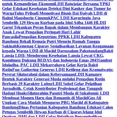
untuk Kemandirian Ekonomi
LDII Batujajar Bersama YPKI
Gelar Edukasi Kesehatan Deteksi Dini Kanker dan Tumor ke
Warga
Tulus Pribadi Memotivasi Bisnis Dai Daiyah LDII di
Baitul Manshurin Cinunuk
PAC LDII Kayuringin Jaya
Sembelih 129 Hewan Kurban pada Idul Adha 1446 H
LDII
Garut Tekankan Peran Bapak dalam Membangun Karakter
Anak Lewat Pengajian Peringati Hari Lahir
Pancasila
Pengajian Keputrian: PPKK LDII Kabupaten
Bandung Bekali Remaja Putri Menuju Rumah Tangga
Sakinah
Kemenag Ciparay Sosialisasikan Layanan Keagamaan
kepada Warga LDII di Masjid Darussalam Pakutandang
Bakti
Lansia LDII: Mendorong Kesehatan Lansia Lewat CKG,
Komitmen Dukung BEDAS dan Indonesia Emas 2045
Sambut
Iduladha, PAC LDII Mekarrahayu Gelar Kerja Bakti
Rutin
Fun Gathering Generus LDII Ketileng dan Kramatwatu:
Pererat Silaturahmi dalam Kebersamaan
LDII Kamanre
Bentuk Karakter Generasi Muda melalui Pengajian Rutin
Berbasis 29 Karakter Luhur
LDII Sulsel Gelar Pelatihan
Jurnalistik, Cetak Kontributor Profesional dan Tangguh
Hadapi Hoaks
Silaturahim Pasutri Muda di Sukabumi: LDII
Membuat Momen Haru dan Romantis di Masjid
Gus Ali
Ungkap Cara Mudah Mengurus PBG Masjid di Kabupaten
Bandung
Dinas Pertanian Kabupaten Bandung Edukasi Calon
Petugas Sembelih Hewan Kurban di Ciparay
Jelang Idul
Qurban, DMI dan LDII Gelar Pelatihan Penyembelihan