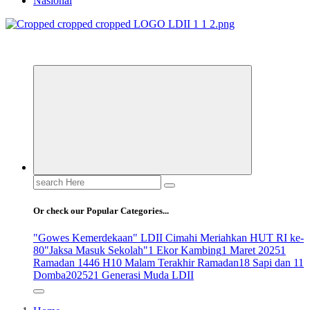
Nasional
ldiikabbandung.or.id
Search
for:
Or check our Popular Categories...
"Gowes Kemerdekaan" LDII Cimahi Meriahkan HUT RI ke-
80
"Jaksa Masuk Sekolah"
1 Ekor Kambing
1 Maret 2025
1
Ramadan 1446 H
10 Malam Terakhir Ramadan
18 Sapi dan 11
Domba
2025
21 Generasi Muda LDII