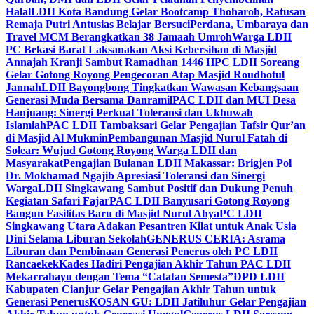
Halal
LDII Kota Bandung Gelar Bootcamp Thoharoh, Ratusan
Remaja Putri Antusias Belajar Bersuci
Perdana, Umbaraya dan
Travel MCM Berangkatkan 38 Jamaah Umroh
Warga LDII
PC Bekasi Barat Laksanakan Aksi Kebersihan di Masjid
Annajah Kranji Sambut Ramadhan 1446 H
PC LDII Soreang
Gelar Gotong Royong Pengecoran Atap Masjid Roudhotul
Jannah
LDII Bayongbong Tingkatkan Wawasan Kebangsaan
Generasi Muda Bersama Danramil
PAC LDII dan MUI Desa
Hanjuang: Sinergi Perkuat Toleransi dan Ukhuwah
Islamiah
PAC LDII Tambaksari Gelar Pengajian Tafsir Qur’an
di Masjid Al Mukmin
Pembangunan Masjid Nurul Fatah di
Solear: Wujud Gotong Royong Warga LDII dan
Masyarakat
Pengajian Bulanan LDII Makassar: Brigjen Pol
Dr. Mokhamad Ngajib Apresiasi Toleransi dan Sinergi
Warga
LDII Singkawang Sambut Positif dan Dukung Penuh
Kegiatan Safari Fajar
PAC LDII Banyusari Gotong Royong
Bangun Fasilitas Baru di Masjid Nurul Ahya
PC LDII
Singkawang Utara Adakan Pesantren Kilat untuk Anak Usia
Dini Selama Liburan Sekolah
GENERUS CERIA: Asrama
Liburan dan Pembinaan Generasi Penerus oleh PC LDII
Rancaekek
Kades Hadiri Pengajian Akhir Tahun PAC LDII
Mekarrahayu dengan Tema “Catatan Semesta”
DPD LDII
Kabupaten Cianjur Gelar Pengajian Akhir Tahun untuk
Generasi Penerus
KOSAN GU: LDII Jatiluhur Gelar Pengajian