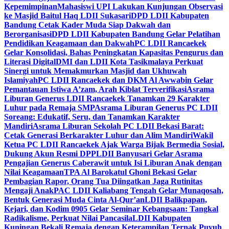
Kepemimpinan
Mahasiswi UPI Lakukan Kunjungan Observasi
ke Masjid Baitul Haq LDII Sukasari
DPD LDII Kabupaten
Bandung Cetak Kader Muda Siap Dakwah dan
Berorganisasi
DPD LDII Kabupaten Bandung Gelar Pelatihan
Pendidikan Keagamaan dan Dakwah
PC LDII Rancaekek
Gelar Konsolidasi, Bahas Peningkatan Kapasitas Pengurus dan
Literasi Digital
DMI dan LDII Kota Tasikmalaya Perkuat
Sinergi untuk Memakmurkan Masjid dan Ukhuwah
Islamiyah
PC LDII Rancaekek dan DKM Al Awwabin Gelar
Pemantauan Istiwa A’zam, Arah Kiblat Terverifikasi
Asrama
Liburan Generus LDII Rancaekek Tanamkan 29 Karakter
Luhur pada Remaja SMP
Asrama Liburan Generus PC LDII
Soreang: Edukatif, Seru, dan Tanamkan Karakter
Mandiri
Asrama Liburan Sekolah PC LDII Bekasi Barat:
Cetak Generasi Berkarakter Luhur dan Alim Mandiri
Wakil
Ketua PC LDII Rancaekek Ajak Warga Bijak Bermedia Sosial,
Dukung Akun Resmi DPP
LDII Banyusari Gelar Asrama
Pengajian Generus Caberawit untuk Isi Liburan Anak dengan
Nilai Keagamaan
TPA Al Barokatul Ghoni Bekasi Gelar
Pembagian Rapor, Orang Tua Diingatkan Jaga Rutinitas
Mengaji Anak
PAC LDII Kaliabang Tengah Gelar Munaqosah,
Bentuk Generasi Muda Cinta Al-Qur’an
LDII Balikpapan,
Kejari, dan Kodim 0905 Gelar Seminar Kebangsaan: Tangkal
Radikalisme, Perkuat Nilai Pancasila
LDII Kabupaten
Kuningan Bekali Remaja dengan Keterampilan Ternak Puyuh