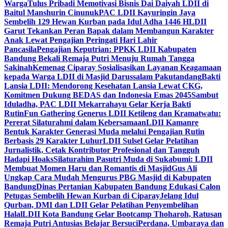
Warga
Tulus Pribadi Memotivasi Bisnis Dai Daiyah LDII di
Baitul Manshurin Cinunuk
PAC LDII Kayuringin Jaya
Sembelih 129 Hewan Kurban pada Idul Adha 1446 H
LDII
Garut Tekankan Peran Bapak dalam Membangun Karakter
Anak Lewat Pengajian Peringati Hari Lahir
Pancasila
Pengajian Keputrian: PPKK LDII Kabupaten
Bandung Bekali Remaja Putri Menuju Rumah Tangga
Sakinah
Kemenag Ciparay Sosialisasikan Layanan Keagamaan
kepada Warga LDII di Masjid Darussalam Pakutandang
Bakti
Lansia LDII: Mendorong Kesehatan Lansia Lewat CKG,
Komitmen Dukung BEDAS dan Indonesia Emas 2045
Sambut
Iduladha, PAC LDII Mekarrahayu Gelar Kerja Bakti
Rutin
Fun Gathering Generus LDII Ketileng dan Kramatwatu:
Pererat Silaturahmi dalam Kebersamaan
LDII Kamanre
Bentuk Karakter Generasi Muda melalui Pengajian Rutin
Berbasis 29 Karakter Luhur
LDII Sulsel Gelar Pelatihan
Jurnalistik, Cetak Kontributor Profesional dan Tangguh
Hadapi Hoaks
Silaturahim Pasutri Muda di Sukabumi: LDII
Membuat Momen Haru dan Romantis di Masjid
Gus Ali
Ungkap Cara Mudah Mengurus PBG Masjid di Kabupaten
Bandung
Dinas Pertanian Kabupaten Bandung Edukasi Calon
Petugas Sembelih Hewan Kurban di Ciparay
Jelang Idul
Qurban, DMI dan LDII Gelar Pelatihan Penyembelihan
Halal
LDII Kota Bandung Gelar Bootcamp Thoharoh, Ratusan
Remaja Putri Antusias Belajar Bersuci
Perdana, Umbaraya dan