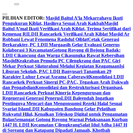
PILIHAN EDITOR:
Masjid Baitul A’la Mekarrahayu Ikuti
Pengukuran Kiblat, Hasilnya Sesuai Arah Kakbah
Masjid
Baitul A’mal Ikuti Verifikasi Arah Kiblat, Terima Sertifikat dari
Kemenag RI
LDII Rancaekek Verifikasi Arah Kiblat Masjid Ar
Robbani Lewat Fenomena Rashdul Qiblat
Cetak Generasi
Berkarakter, PC LDII Margaasih Gelar Evaluasi Generus
Kolaborasi 3 Kecamatan
Gotong Royong di Bojong Badak:
LDII Cikancung dan Warga Cikasungka Rawat Kebersihan
Masjid
Keakraban Pemuda PC Cilengkrang dan PAC Giri
Mekar Perkuat Silaturahmi Melalui Kegiatan Keagamaan
Isi
Liburan Sekolah, PAC LDII Banyusari Tanamkan 29
Karakter Luhur Lewat Asrama Caberawit
Konsolidasi LDII
Rancaekek Perkuat Sinergi PC-PAC, Tegaskan Arah Dakwah
dan Pengabdian
Konsolidasi dan Restrukturisasi Organisasi,
LDII Rancaekek Perkuat Kinerja Kepengurusan dan
Regenerasi Generasi Penerus
LDII Baleendah Ingatkan
Pentingnya Mencari dan Mengonsumsi Rezeki Halal Sesuai
Syariat Islam
LDII Kabupaten Bandung Gelar Pelatihan
Rukyatul Hilal, Kenalkan Teleskop Digital untuk Pengamatan
Bulan
Semangat Gotong Royong Warnai Pelaksanaan Kurban
1447 H. LDII Kecamatan Cilengkrang
Salat Idul Adha 1447 H
di Soreang dan Katapang Dipadati Jamaah, Khotbah