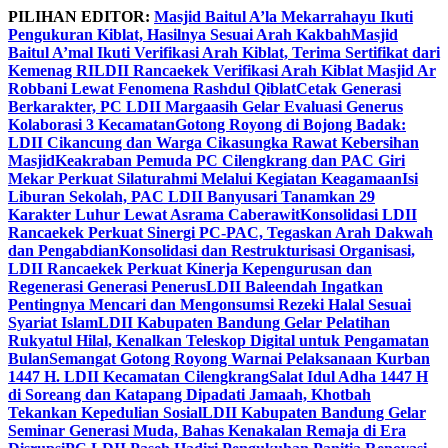
Skip
PILIHAN EDITOR:
Masjid Baitul A’la Mekarrahayu Ikuti
to
Pengukuran Kiblat, Hasilnya Sesuai Arah Kakbah
Masjid
content
Baitul A’mal Ikuti Verifikasi Arah Kiblat, Terima Sertifikat dari
Kemenag RI
LDII Rancaekek Verifikasi Arah Kiblat Masjid Ar
Robbani Lewat Fenomena Rashdul Qiblat
Cetak Generasi
Berkarakter, PC LDII Margaasih Gelar Evaluasi Generus
Kolaborasi 3 Kecamatan
Gotong Royong di Bojong Badak:
LDII Cikancung dan Warga Cikasungka Rawat Kebersihan
Masjid
Keakraban Pemuda PC Cilengkrang dan PAC Giri
Mekar Perkuat Silaturahmi Melalui Kegiatan Keagamaan
Isi
Liburan Sekolah, PAC LDII Banyusari Tanamkan 29
Karakter Luhur Lewat Asrama Caberawit
Konsolidasi LDII
Rancaekek Perkuat Sinergi PC-PAC, Tegaskan Arah Dakwah
dan Pengabdian
Konsolidasi dan Restrukturisasi Organisasi,
LDII Rancaekek Perkuat Kinerja Kepengurusan dan
Regenerasi Generasi Penerus
LDII Baleendah Ingatkan
Pentingnya Mencari dan Mengonsumsi Rezeki Halal Sesuai
Syariat Islam
LDII Kabupaten Bandung Gelar Pelatihan
Rukyatul Hilal, Kenalkan Teleskop Digital untuk Pengamatan
Bulan
Semangat Gotong Royong Warnai Pelaksanaan Kurban
1447 H. LDII Kecamatan Cilengkrang
Salat Idul Adha 1447 H
di Soreang dan Katapang Dipadati Jamaah, Khotbah
Tekankan Kepedulian Sosial
LDII Kabupaten Bandung Gelar
Seminar Generasi Muda, Bahas Kenakalan Remaja di Era