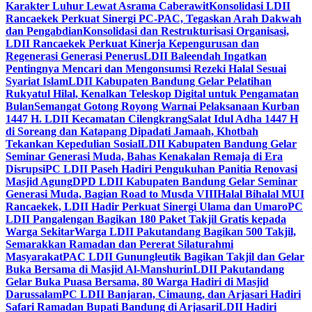
Karakter Luhur Lewat Asrama Caberawit
Konsolidasi LDII
Rancaekek Perkuat Sinergi PC-PAC, Tegaskan Arah Dakwah
dan Pengabdian
Konsolidasi dan Restrukturisasi Organisasi,
LDII Rancaekek Perkuat Kinerja Kepengurusan dan
Regenerasi Generasi Penerus
LDII Baleendah Ingatkan
Pentingnya Mencari dan Mengonsumsi Rezeki Halal Sesuai
Syariat Islam
LDII Kabupaten Bandung Gelar Pelatihan
Rukyatul Hilal, Kenalkan Teleskop Digital untuk Pengamatan
Bulan
Semangat Gotong Royong Warnai Pelaksanaan Kurban
1447 H. LDII Kecamatan Cilengkrang
Salat Idul Adha 1447 H
di Soreang dan Katapang Dipadati Jamaah, Khotbah
Tekankan Kepedulian Sosial
LDII Kabupaten Bandung Gelar
Seminar Generasi Muda, Bahas Kenakalan Remaja di Era
Disrupsi
PC LDII Paseh Hadiri Pengukuhan Panitia Renovasi
Masjid Agung
DPD LDII Kabupaten Bandung Gelar Seminar
Generasi Muda, Bagian Road to Musda VIII
Halal Bihalal MUI
Rancaekek, LDII Hadir Perkuat Sinergi Ulama dan Umaro
PC
LDII Pangalengan Bagikan 180 Paket Takjil Gratis kepada
Warga Sekitar
Warga LDII Pakutandang Bagikan 500 Takjil,
Semarakkan Ramadan dan Pererat Silaturahmi
Masyarakat
PAC LDII Gunungleutik Bagikan Takjil dan Gelar
Buka Bersama di Masjid Al-Manshurin
LDII Pakutandang
Gelar Buka Puasa Bersama, 80 Warga Hadiri di Masjid
Darussalam
PC LDII Banjaran, Cimaung, dan Arjasari Hadiri
Safari Ramadan Bupati Bandung di Arjasari
LDII Hadiri