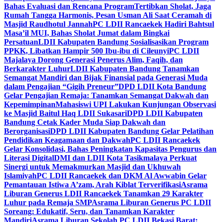
Bahas Evaluasi dan Rencana Program
Tertibkan Sholat, Jaga
Rumah Tangga Harmonis, Pesan Usman Ali Saat Ceramah di
Masjid Raudhotul Jannah
PC LDII Rancaekek Hadiri Bahtsul
Masa’il MUI, Bahas Sholat Jumat dalam Bingkai
Persatuan
LDII Kabupaten Bandung Sosialisasikan Program
PPKK, Libatkan Hampir 500 Ibu-ibu di Cileunyi
PC LDII
Majalaya Dorong Generasi Penerus Alim, Faqih, dan
Berkarakter Luhur
LDII Kabupaten Bandung Tanamkan
Semangat Mandiri dan Bijak Finansial pada Generasi Muda
dalam Pengajian “Gigih Preneur”
DPD LDII Kota Bandung
Gelar Pengajian Remaja: Tanamkan Semangat Dakwah dan
Kepemimpinan
Mahasiswi UPI Lakukan Kunjungan Observasi
ke Masjid Baitul Haq LDII Sukasari
DPD LDII Kabupaten
Bandung Cetak Kader Muda Siap Dakwah dan
Berorganisasi
DPD LDII Kabupaten Bandung Gelar Pelatihan
Pendidikan Keagamaan dan Dakwah
PC LDII Rancaekek
Gelar Konsolidasi, Bahas Peningkatan Kapasitas Pengurus dan
Literasi Digital
DMI dan LDII Kota Tasikmalaya Perkuat
Sinergi untuk Memakmurkan Masjid dan Ukhuwah
Islamiyah
PC LDII Rancaekek dan DKM Al Awwabin Gelar
Pemantauan Istiwa A’zam, Arah Kiblat Terverifikasi
Asrama
Liburan Generus LDII Rancaekek Tanamkan 29 Karakter
Luhur pada Remaja SMP
Asrama Liburan Generus PC LDII
Soreang: Edukatif, Seru, dan Tanamkan Karakter
Mandiri
Asrama Liburan Sekolah PC LDII Bekasi Barat: