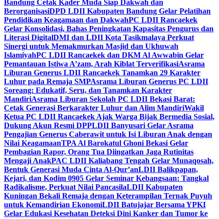
Bandung Cetak Kader Muda Siap Dakwah dan
Berorganisasi
DPD LDII Kabupaten Bandung Gelar Pelatihan
Pendidikan Keagamaan dan Dakwah
PC LDII Rancaekek
Gelar Konsolidasi, Bahas Peningkatan Kapasitas Pengurus dan
Literasi Digital
DMI dan LDII Kota Tasikmalaya Perkuat
Sinergi untuk Memakmurkan Masjid dan Ukhuwah
Islamiyah
PC LDII Rancaekek dan DKM Al Awwabin Gelar
Pemantauan Istiwa A’zam, Arah Kiblat Terverifikasi
Asrama
Liburan Generus LDII Rancaekek Tanamkan 29 Karakter
Luhur pada Remaja SMP
Asrama Liburan Generus PC LDII
Soreang: Edukatif, Seru, dan Tanamkan Karakter
Mandiri
Asrama Liburan Sekolah PC LDII Bekasi Barat:
Cetak Generasi Berkarakter Luhur dan Alim Mandiri
Wakil
Ketua PC LDII Rancaekek Ajak Warga Bijak Bermedia Sosial,
Dukung Akun Resmi DPP
LDII Banyusari Gelar Asrama
Pengajian Generus Caberawit untuk Isi Liburan Anak dengan
Nilai Keagamaan
TPA Al Barokatul Ghoni Bekasi Gelar
Pembagian Rapor, Orang Tua Diingatkan Jaga Rutinitas
Mengaji Anak
PAC LDII Kaliabang Tengah Gelar Munaqosah,
Bentuk Generasi Muda Cinta Al-Qur’an
LDII Balikpapan,
Kejari, dan Kodim 0905 Gelar Seminar Kebangsaan: Tangkal
Radikalisme, Perkuat Nilai Pancasila
LDII Kabupaten
Kuningan Bekali Remaja dengan Keterampilan Ternak Puyuh
untuk Kemandirian Ekonomi
LDII Batujajar Bersama YPKI
Gelar Edukasi Kesehatan Deteksi Dini Kanker dan Tumor ke