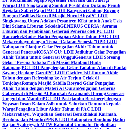
Dr. Mokhamad Ngajib Apresiasi Toleransi dan Sinergi
Warga
LDII Singkawang Sambut Positif dan Dukung Penuh
Kegiatan Safari Fajar
PAC LDII Banyusari Gotong Royong
Bangun Fasilitas Baru di Masjid Nurul Ahya
PC LDII
Singkawang Utara Adakan Pesantren Kilat untuk Anak Usia
Dini Selama Liburan Sekolah
GENERUS CERIA: Asrama
Liburan dan Pembinaan Generasi Penerus oleh PC LDII
Rancaekek
Kades Hadiri Pengajian Akhir Tahun PAC LDII
Mekarrahayu dengan Tema “Catatan Semesta”
DPD LDII
Kabupaten Cianjur Gelar Pengajian Akhir Tahun untuk
Generasi Penerus
KOSAN GU: LDII Jatiluhur Gelar Pengajian
Akhir Tahun untuk Generasi Unggul
Generus LDII Soreang
Gelar “Pesona Sahabat” di Masjid Manbaul Huda
Katapang
PC LDII Pangalengan Gelar Tadabur Alam di Pantai
Sayang Heulang Garut
PC LDII Ciwidey Isi Liburan Akhir
Tahun dengan Refreshing ke Air Terjun Celak di
Tenjolaya
Remaja Masjid Sabilla Rosyad Gelar Pengajian
Akhir Tahun dengan Materi Al-Quran
Pengajian Generus
Caberawit di Masjid Al-Barokah Arcamanik Dorong Generasi
Unggul dan Mandiri
PC LDII Pasirjambu Bersinergi dengan
Yayasan Insan Kalam Asih untuk Salurkan Bantuan kepada
Warga
Pengajian Libur Akhir Tahun di PAC LDII
Mekarrahayu, Wujudkan Generasi Berakhlakul Karimah,
Berilmu, dan Mandiri
PPKK LDII Kabupaten Bandung Hadiri
Kajian Syahriyyah MTW Rahmatul Ummah: Tingkatkan