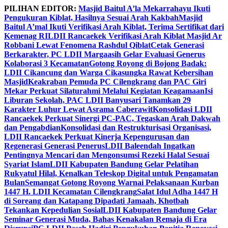
Skip
PILIHAN EDITOR:
Masjid Baitul A’la Mekarrahayu Ikuti
to
Pengukuran Kiblat, Hasilnya Sesuai Arah Kakbah
Masjid
content
Baitul A’mal Ikuti Verifikasi Arah Kiblat, Terima Sertifikat dari
Kemenag RI
LDII Rancaekek Verifikasi Arah Kiblat Masjid Ar
Robbani Lewat Fenomena Rashdul Qiblat
Cetak Generasi
Berkarakter, PC LDII Margaasih Gelar Evaluasi Generus
Kolaborasi 3 Kecamatan
Gotong Royong di Bojong Badak:
LDII Cikancung dan Warga Cikasungka Rawat Kebersihan
Masjid
Keakraban Pemuda PC Cilengkrang dan PAC Giri
Mekar Perkuat Silaturahmi Melalui Kegiatan Keagamaan
Isi
Liburan Sekolah, PAC LDII Banyusari Tanamkan 29
Karakter Luhur Lewat Asrama Caberawit
Konsolidasi LDII
Rancaekek Perkuat Sinergi PC-PAC, Tegaskan Arah Dakwah
dan Pengabdian
Konsolidasi dan Restrukturisasi Organisasi,
LDII Rancaekek Perkuat Kinerja Kepengurusan dan
Regenerasi Generasi Penerus
LDII Baleendah Ingatkan
Pentingnya Mencari dan Mengonsumsi Rezeki Halal Sesuai
Syariat Islam
LDII Kabupaten Bandung Gelar Pelatihan
Rukyatul Hilal, Kenalkan Teleskop Digital untuk Pengamatan
Bulan
Semangat Gotong Royong Warnai Pelaksanaan Kurban
1447 H. LDII Kecamatan Cilengkrang
Salat Idul Adha 1447 H
di Soreang dan Katapang Dipadati Jamaah, Khotbah
Tekankan Kepedulian Sosial
LDII Kabupaten Bandung Gelar
Seminar Generasi Muda, Bahas Kenakalan Remaja di Era