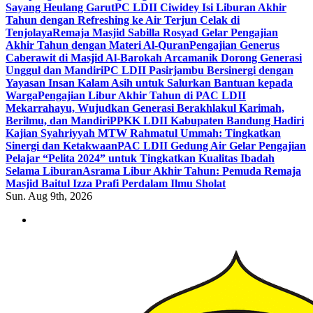
Sayang Heulang Garut
PC LDII Ciwidey Isi Liburan Akhir
Tahun dengan Refreshing ke Air Terjun Celak di
Tenjolaya
Remaja Masjid Sabilla Rosyad Gelar Pengajian
Akhir Tahun dengan Materi Al-Quran
Pengajian Generus
Caberawit di Masjid Al-Barokah Arcamanik Dorong Generasi
Unggul dan Mandiri
PC LDII Pasirjambu Bersinergi dengan
Yayasan Insan Kalam Asih untuk Salurkan Bantuan kepada
Warga
Pengajian Libur Akhir Tahun di PAC LDII
Mekarrahayu, Wujudkan Generasi Berakhlakul Karimah,
Berilmu, dan Mandiri
PPKK LDII Kabupaten Bandung Hadiri
Kajian Syahriyyah MTW Rahmatul Ummah: Tingkatkan
Sinergi dan Ketakwaan
PAC LDII Gedung Air Gelar Pengajian
Pelajar “Pelita 2024” untuk Tingkatkan Kualitas Ibadah
Selama Liburan
Asrama Libur Akhir Tahun: Pemuda Remaja
Masjid Baitul Izza Prafi Perdalam Ilmu Sholat
Sun. Aug 9th, 2026