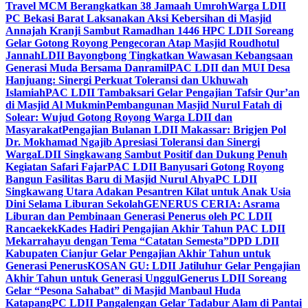
Travel MCM Berangkatkan 38 Jamaah Umroh
Warga LDII
PC Bekasi Barat Laksanakan Aksi Kebersihan di Masjid
Annajah Kranji Sambut Ramadhan 1446 H
PC LDII Soreang
Gelar Gotong Royong Pengecoran Atap Masjid Roudhotul
Jannah
LDII Bayongbong Tingkatkan Wawasan Kebangsaan
Generasi Muda Bersama Danramil
PAC LDII dan MUI Desa
Hanjuang: Sinergi Perkuat Toleransi dan Ukhuwah
Islamiah
PAC LDII Tambaksari Gelar Pengajian Tafsir Qur’an
di Masjid Al Mukmin
Pembangunan Masjid Nurul Fatah di
Solear: Wujud Gotong Royong Warga LDII dan
Masyarakat
Pengajian Bulanan LDII Makassar: Brigjen Pol
Dr. Mokhamad Ngajib Apresiasi Toleransi dan Sinergi
Warga
LDII Singkawang Sambut Positif dan Dukung Penuh
Kegiatan Safari Fajar
PAC LDII Banyusari Gotong Royong
Bangun Fasilitas Baru di Masjid Nurul Ahya
PC LDII
Singkawang Utara Adakan Pesantren Kilat untuk Anak Usia
Dini Selama Liburan Sekolah
GENERUS CERIA: Asrama
Liburan dan Pembinaan Generasi Penerus oleh PC LDII
Rancaekek
Kades Hadiri Pengajian Akhir Tahun PAC LDII
Mekarrahayu dengan Tema “Catatan Semesta”
DPD LDII
Kabupaten Cianjur Gelar Pengajian Akhir Tahun untuk
Generasi Penerus
KOSAN GU: LDII Jatiluhur Gelar Pengajian
Akhir Tahun untuk Generasi Unggul
Generus LDII Soreang
Gelar “Pesona Sahabat” di Masjid Manbaul Huda
Katapang
PC LDII Pangalengan Gelar Tadabur Alam di Pantai