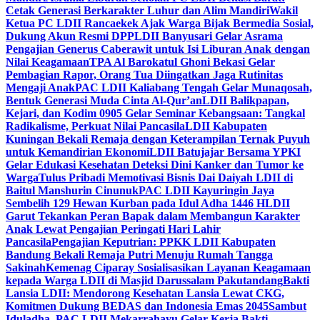
Cetak Generasi Berkarakter Luhur dan Alim Mandiri
Wakil
Ketua PC LDII Rancaekek Ajak Warga Bijak Bermedia Sosial,
Dukung Akun Resmi DPP
LDII Banyusari Gelar Asrama
Pengajian Generus Caberawit untuk Isi Liburan Anak dengan
Nilai Keagamaan
TPA Al Barokatul Ghoni Bekasi Gelar
Pembagian Rapor, Orang Tua Diingatkan Jaga Rutinitas
Mengaji Anak
PAC LDII Kaliabang Tengah Gelar Munaqosah,
Bentuk Generasi Muda Cinta Al-Qur’an
LDII Balikpapan,
Kejari, dan Kodim 0905 Gelar Seminar Kebangsaan: Tangkal
Radikalisme, Perkuat Nilai Pancasila
LDII Kabupaten
Kuningan Bekali Remaja dengan Keterampilan Ternak Puyuh
untuk Kemandirian Ekonomi
LDII Batujajar Bersama YPKI
Gelar Edukasi Kesehatan Deteksi Dini Kanker dan Tumor ke
Warga
Tulus Pribadi Memotivasi Bisnis Dai Daiyah LDII di
Baitul Manshurin Cinunuk
PAC LDII Kayuringin Jaya
Sembelih 129 Hewan Kurban pada Idul Adha 1446 H
LDII
Garut Tekankan Peran Bapak dalam Membangun Karakter
Anak Lewat Pengajian Peringati Hari Lahir
Pancasila
Pengajian Keputrian: PPKK LDII Kabupaten
Bandung Bekali Remaja Putri Menuju Rumah Tangga
Sakinah
Kemenag Ciparay Sosialisasikan Layanan Keagamaan
kepada Warga LDII di Masjid Darussalam Pakutandang
Bakti
Lansia LDII: Mendorong Kesehatan Lansia Lewat CKG,
Komitmen Dukung BEDAS dan Indonesia Emas 2045
Sambut
Iduladha, PAC LDII Mekarrahayu Gelar Kerja Bakti