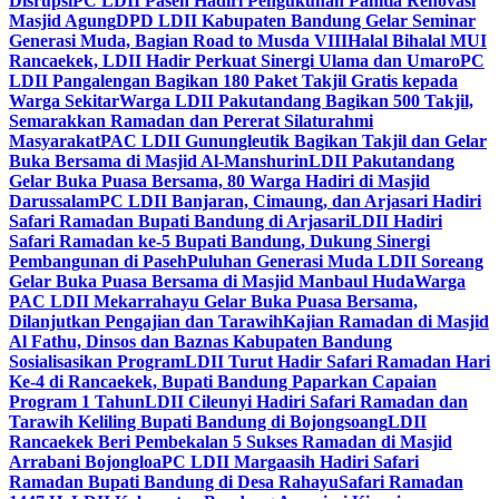
Disrupsi
PC LDII Paseh Hadiri Pengukuhan Panitia Renovasi
Masjid Agung
DPD LDII Kabupaten Bandung Gelar Seminar
Generasi Muda, Bagian Road to Musda VIII
Halal Bihalal MUI
Rancaekek, LDII Hadir Perkuat Sinergi Ulama dan Umaro
PC
LDII Pangalengan Bagikan 180 Paket Takjil Gratis kepada
Warga Sekitar
Warga LDII Pakutandang Bagikan 500 Takjil,
Semarakkan Ramadan dan Pererat Silaturahmi
Masyarakat
PAC LDII Gunungleutik Bagikan Takjil dan Gelar
Buka Bersama di Masjid Al-Manshurin
LDII Pakutandang
Gelar Buka Puasa Bersama, 80 Warga Hadiri di Masjid
Darussalam
PC LDII Banjaran, Cimaung, dan Arjasari Hadiri
Safari Ramadan Bupati Bandung di Arjasari
LDII Hadiri
Safari Ramadan ke-5 Bupati Bandung, Dukung Sinergi
Pembangunan di Paseh
Puluhan Generasi Muda LDII Soreang
Gelar Buka Puasa Bersama di Masjid Manbaul Huda
Warga
PAC LDII Mekarrahayu Gelar Buka Puasa Bersama,
Dilanjutkan Pengajian dan Tarawih
Kajian Ramadan di Masjid
Al Fathu, Dinsos dan Baznas Kabupaten Bandung
Sosialisasikan Program
LDII Turut Hadir Safari Ramadan Hari
Ke-4 di Rancaekek, Bupati Bandung Paparkan Capaian
Program 1 Tahun
LDII Cileunyi Hadiri Safari Ramadan dan
Tarawih Keliling Bupati Bandung di Bojongsoang
LDII
Rancaekek Beri Pembekalan 5 Sukses Ramadan di Masjid
Arrabani Bojongloa
PC LDII Margaasih Hadiri Safari
Ramadan Bupati Bandung di Desa Rahayu
Safari Ramadan