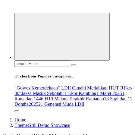
ldiikabbandung.or.id
Search
for:
Or check our Popular Categories...
"Gowes Kemerdekaan" LDII Cimahi Meriahkan HUT RI ke-
80
"Jaksa Masuk Sekolah"
1 Ekor Kambing
1 Maret 2025
1
Ramadan 1446 H
10 Malam Terakhir Ramadan
18 Sapi dan 11
Domba
2025
21 Generasi Muda LDII
Home
ThemeGrill Demo Showcase