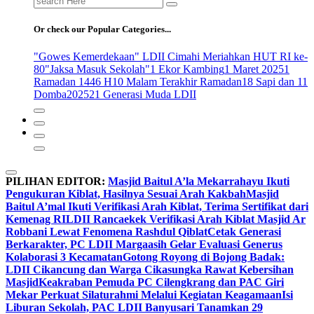
for:
Or check our Popular Categories...
"Gowes Kemerdekaan" LDII Cimahi Meriahkan HUT RI ke-
80
"Jaksa Masuk Sekolah"
1 Ekor Kambing
1 Maret 2025
1
Ramadan 1446 H
10 Malam Terakhir Ramadan
18 Sapi dan 11
Domba
2025
21 Generasi Muda LDII
PILIHAN EDITOR:
Masjid Baitul A’la Mekarrahayu Ikuti
Pengukuran Kiblat, Hasilnya Sesuai Arah Kakbah
Masjid
Baitul A’mal Ikuti Verifikasi Arah Kiblat, Terima Sertifikat dari
Kemenag RI
LDII Rancaekek Verifikasi Arah Kiblat Masjid Ar
Robbani Lewat Fenomena Rashdul Qiblat
Cetak Generasi
Berkarakter, PC LDII Margaasih Gelar Evaluasi Generus
Kolaborasi 3 Kecamatan
Gotong Royong di Bojong Badak:
LDII Cikancung dan Warga Cikasungka Rawat Kebersihan
Masjid
Keakraban Pemuda PC Cilengkrang dan PAC Giri
Mekar Perkuat Silaturahmi Melalui Kegiatan Keagamaan
Isi
Liburan Sekolah, PAC LDII Banyusari Tanamkan 29