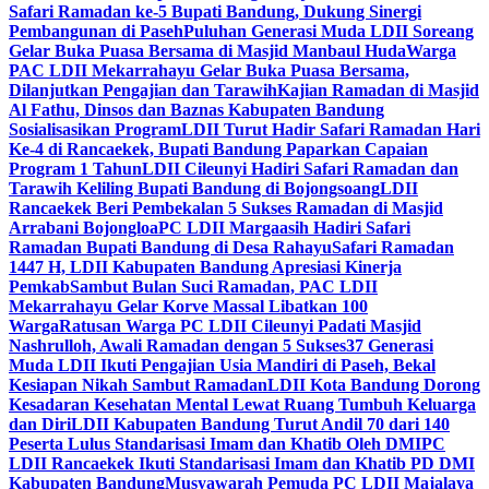
Safari Ramadan ke-5 Bupati Bandung, Dukung Sinergi
Pembangunan di Paseh
Puluhan Generasi Muda LDII Soreang
Gelar Buka Puasa Bersama di Masjid Manbaul Huda
Warga
PAC LDII Mekarrahayu Gelar Buka Puasa Bersama,
Dilanjutkan Pengajian dan Tarawih
Kajian Ramadan di Masjid
Al Fathu, Dinsos dan Baznas Kabupaten Bandung
Sosialisasikan Program
LDII Turut Hadir Safari Ramadan Hari
Ke-4 di Rancaekek, Bupati Bandung Paparkan Capaian
Program 1 Tahun
LDII Cileunyi Hadiri Safari Ramadan dan
Tarawih Keliling Bupati Bandung di Bojongsoang
LDII
Rancaekek Beri Pembekalan 5 Sukses Ramadan di Masjid
Arrabani Bojongloa
PC LDII Margaasih Hadiri Safari
Ramadan Bupati Bandung di Desa Rahayu
Safari Ramadan
1447 H, LDII Kabupaten Bandung Apresiasi Kinerja
Pemkab
Sambut Bulan Suci Ramadan, PAC LDII
Mekarrahayu Gelar Korve Massal Libatkan 100
Warga
Ratusan Warga PC LDII Cileunyi Padati Masjid
Nashrulloh, Awali Ramadan dengan 5 Sukses
37 Generasi
Muda LDII Ikuti Pengajian Usia Mandiri di Paseh, Bekal
Kesiapan Nikah Sambut Ramadan
LDII Kota Bandung Dorong
Kesadaran Kesehatan Mental Lewat Ruang Tumbuh Keluarga
dan Diri
LDII Kabupaten Bandung Turut Andil 70 dari 140
Peserta Lulus Standarisasi Imam dan Khatib Oleh DMI
PC
LDII Rancaekek Ikuti Standarisasi Imam dan Khatib PD DMI
Kabupaten Bandung
Musyawarah Pemuda PC LDII Majalaya