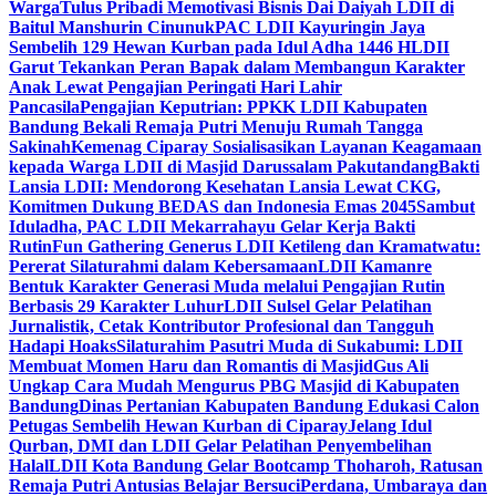
Warga
Tulus Pribadi Memotivasi Bisnis Dai Daiyah LDII di
Baitul Manshurin Cinunuk
PAC LDII Kayuringin Jaya
Sembelih 129 Hewan Kurban pada Idul Adha 1446 H
LDII
Garut Tekankan Peran Bapak dalam Membangun Karakter
Anak Lewat Pengajian Peringati Hari Lahir
Pancasila
Pengajian Keputrian: PPKK LDII Kabupaten
Bandung Bekali Remaja Putri Menuju Rumah Tangga
Sakinah
Kemenag Ciparay Sosialisasikan Layanan Keagamaan
kepada Warga LDII di Masjid Darussalam Pakutandang
Bakti
Lansia LDII: Mendorong Kesehatan Lansia Lewat CKG,
Komitmen Dukung BEDAS dan Indonesia Emas 2045
Sambut
Iduladha, PAC LDII Mekarrahayu Gelar Kerja Bakti
Rutin
Fun Gathering Generus LDII Ketileng dan Kramatwatu:
Pererat Silaturahmi dalam Kebersamaan
LDII Kamanre
Bentuk Karakter Generasi Muda melalui Pengajian Rutin
Berbasis 29 Karakter Luhur
LDII Sulsel Gelar Pelatihan
Jurnalistik, Cetak Kontributor Profesional dan Tangguh
Hadapi Hoaks
Silaturahim Pasutri Muda di Sukabumi: LDII
Membuat Momen Haru dan Romantis di Masjid
Gus Ali
Ungkap Cara Mudah Mengurus PBG Masjid di Kabupaten
Bandung
Dinas Pertanian Kabupaten Bandung Edukasi Calon
Petugas Sembelih Hewan Kurban di Ciparay
Jelang Idul
Qurban, DMI dan LDII Gelar Pelatihan Penyembelihan
Halal
LDII Kota Bandung Gelar Bootcamp Thoharoh, Ratusan
Remaja Putri Antusias Belajar Bersuci
Perdana, Umbaraya dan