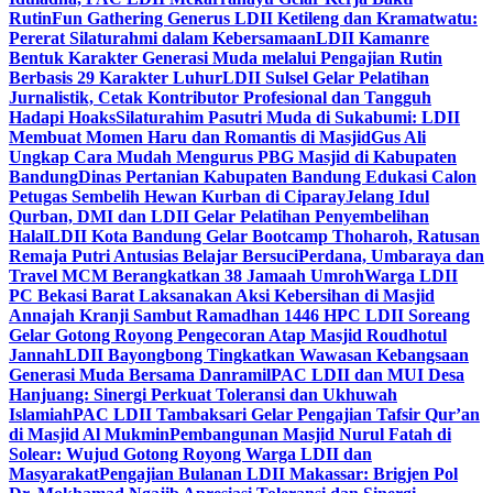
Rutin
Fun Gathering Generus LDII Ketileng dan Kramatwatu:
Pererat Silaturahmi dalam Kebersamaan
LDII Kamanre
Bentuk Karakter Generasi Muda melalui Pengajian Rutin
Berbasis 29 Karakter Luhur
LDII Sulsel Gelar Pelatihan
Jurnalistik, Cetak Kontributor Profesional dan Tangguh
Hadapi Hoaks
Silaturahim Pasutri Muda di Sukabumi: LDII
Membuat Momen Haru dan Romantis di Masjid
Gus Ali
Ungkap Cara Mudah Mengurus PBG Masjid di Kabupaten
Bandung
Dinas Pertanian Kabupaten Bandung Edukasi Calon
Petugas Sembelih Hewan Kurban di Ciparay
Jelang Idul
Qurban, DMI dan LDII Gelar Pelatihan Penyembelihan
Halal
LDII Kota Bandung Gelar Bootcamp Thoharoh, Ratusan
Remaja Putri Antusias Belajar Bersuci
Perdana, Umbaraya dan
Travel MCM Berangkatkan 38 Jamaah Umroh
Warga LDII
PC Bekasi Barat Laksanakan Aksi Kebersihan di Masjid
Annajah Kranji Sambut Ramadhan 1446 H
PC LDII Soreang
Gelar Gotong Royong Pengecoran Atap Masjid Roudhotul
Jannah
LDII Bayongbong Tingkatkan Wawasan Kebangsaan
Generasi Muda Bersama Danramil
PAC LDII dan MUI Desa
Hanjuang: Sinergi Perkuat Toleransi dan Ukhuwah
Islamiah
PAC LDII Tambaksari Gelar Pengajian Tafsir Qur’an
di Masjid Al Mukmin
Pembangunan Masjid Nurul Fatah di
Solear: Wujud Gotong Royong Warga LDII dan
Masyarakat
Pengajian Bulanan LDII Makassar: Brigjen Pol