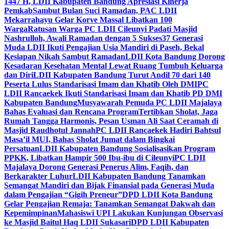
1447 H, LDII Kabupaten Bandung Apresiasi Kinerja
Pemkab
Sambut Bulan Suci Ramadan, PAC LDII
Mekarrahayu Gelar Korve Massal Libatkan 100
Warga
Ratusan Warga PC LDII Cileunyi Padati Masjid
Nashrulloh, Awali Ramadan dengan 5 Sukses
37 Generasi
Muda LDII Ikuti Pengajian Usia Mandiri di Paseh, Bekal
Kesiapan Nikah Sambut Ramadan
LDII Kota Bandung Dorong
Kesadaran Kesehatan Mental Lewat Ruang Tumbuh Keluarga
dan Diri
LDII Kabupaten Bandung Turut Andil 70 dari 140
Peserta Lulus Standarisasi Imam dan Khatib Oleh DMI
PC
LDII Rancaekek Ikuti Standarisasi Imam dan Khatib PD DMI
Kabupaten Bandung
Musyawarah Pemuda PC LDII Majalaya
Bahas Evaluasi dan Rencana Program
Tertibkan Sholat, Jaga
Rumah Tangga Harmonis, Pesan Usman Ali Saat Ceramah di
Masjid Raudhotul Jannah
PC LDII Rancaekek Hadiri Bahtsul
Masa’il MUI, Bahas Sholat Jumat dalam Bingkai
Persatuan
LDII Kabupaten Bandung Sosialisasikan Program
PPKK, Libatkan Hampir 500 Ibu-ibu di Cileunyi
PC LDII
Majalaya Dorong Generasi Penerus Alim, Faqih, dan
Berkarakter Luhur
LDII Kabupaten Bandung Tanamkan
Semangat Mandiri dan Bijak Finansial pada Generasi Muda
dalam Pengajian “Gigih Preneur”
DPD LDII Kota Bandung
Gelar Pengajian Remaja: Tanamkan Semangat Dakwah dan
Kepemimpinan
Mahasiswi UPI Lakukan Kunjungan Observasi
ke Masjid Baitul Haq LDII Sukasari
DPD LDII Kabupaten