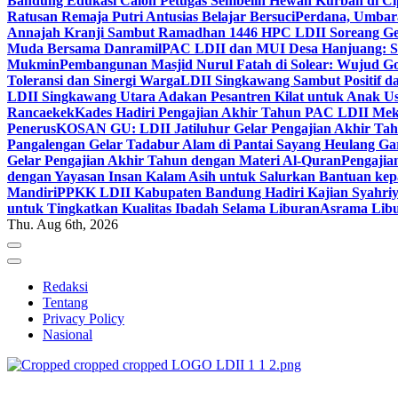
Bandung Edukasi Calon Petugas Sembelih Hewan Kurban di Ci
Ratusan Remaja Putri Antusias Belajar Bersuci
Perdana, Umbar
Annajah Kranji Sambut Ramadhan 1446 H
PC LDII Soreang Ge
Muda Bersama Danramil
PAC LDII dan MUI Desa Hanjuang: Si
Mukmin
Pembangunan Masjid Nurul Fatah di Solear: Wujud G
Toleransi dan Sinergi Warga
LDII Singkawang Sambut Positif d
LDII Singkawang Utara Adakan Pesantren Kilat untuk Anak Us
Rancaekek
Kades Hadiri Pengajian Akhir Tahun PAC LDII Me
Penerus
KOSAN GU: LDII Jatiluhur Gelar Pengajian Akhir Tah
Pangalengan Gelar Tadabur Alam di Pantai Sayang Heulang Ga
Gelar Pengajian Akhir Tahun dengan Materi Al-Quran
Pengajia
dengan Yayasan Insan Kalam Asih untuk Salurkan Bantuan ke
Mandiri
PPKK LDII Kabupaten Bandung Hadiri Kajian Syahri
untuk Tingkatkan Kualitas Ibadah Selama Liburan
Asrama Libu
Thu. Aug 6th, 2026
Redaksi
Tentang
Privacy Policy
Nasional
ldiikabbandung.or.id