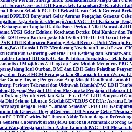
ikmalaya Perkuat Sinergi untuk Memakmurkan Masjid dan Ukhu
a Liburan Generus LDII Rancaekek Tanamkan 29 Karakter Lu
ma Liburan Sekolah PC LDII Bekasi Barat: Cetak Generasi Berk
Resmi DPP
LDII Banyusari Gelar Asrama Pengajian Generus Cabe
ngatkan Jaga Rutinitas Mengaji Anak
PAC LDII Kaliabang Tenga
 Kebangsaan: Tangkal Radikalisme, Perkuat Nilai Pancasila
LDII
rsama YPKI Gelar Edukasi Kesehatan Deteksi Dini Kanker dan 
lih 129 Hewan Kurban pada Idul Adha 1446 H
LDII Garut Teka
 PPKK LDII Kabupaten Bandung Bekali Remaja Putri Menuju R
ndang
Bakti Lansia LDII: Mendorong Kesehatan Lansia Lewat 
ti Rutin
Fun Gathering Generus LDII Ketileng dan Kramatwatu:
Karakter Luhur
LDII Sulsel Gelar Pelatihan Jurnalistik, Cetak Ko
mantis di Masjid
Gus Ali Ungkap Cara Mudah Mengurus PBG M
paray
Jelang Idul Qurban, DMI dan LDII Gelar Pelatihan Penyem
aya dan Travel MCM Berangkatkan 38 Jamaah Umroh
Warga LDI
lar Gotong Royong Pengecoran Atap Masjid Roudhotul Jannah
L
nergi Perkuat Toleransi dan Ukhuwah Islamiah
PAC LDII Tambaks
otong Royong Warga LDII dan Masyarakat
Pengajian Bulanan LD
an Dukung Penuh Kegiatan Safari Fajar
PAC LDII Banyusari Goto
ia Dini Selama Liburan Sekolah
GENERUS CERIA: Asrama Libura
karrahayu dengan Tema “Catatan Semesta”
DPD LDII Kabupaten 
un untuk Generasi Unggul
Generus LDII Soreang Gelar “Pesona
rut
PC LDII Ciwidey Isi Liburan Akhir Tahun dengan Refreshing 
n Generus Caberawit di Masjid Al-Barokah Arcamanik Dorong G
pada Warga
Pengajian Libur Akhir Tahun di PAC LDII Mekarrah