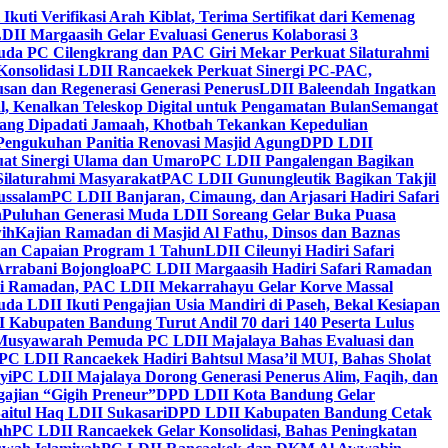
 Ikuti Verifikasi Arah Kiblat, Terima Sertifikat dari Kemenag
DII Margaasih Gelar Evaluasi Generus Kolaborasi 3
da PC Cilengkrang dan PAC Giri Mekar Perkuat Silaturahmi
Konsolidasi LDII Rancaekek Perkuat Sinergi PC-PAC,
usan dan Regenerasi Generasi Penerus
LDII Baleendah Ingatkan
l, Kenalkan Teleskop Digital untuk Pengamatan Bulan
Semangat
apang Dipadati Jamaah, Khotbah Tekankan Kepedulian
Pengukuhan Panitia Renovasi Masjid Agung
DPD LDII
uat Sinergi Ulama dan Umaro
PC LDII Pangalengan Bagikan
Silaturahmi Masyarakat
PAC LDII Gunungleutik Bagikan Takjil
ussalam
PC LDII Banjaran, Cimaung, dan Arjasari Hadiri Safari
h
Puluhan Generasi Muda LDII Soreang Gelar Buka Puasa
ih
Kajian Ramadan di Masjid Al Fathu, Dinsos dan Baznas
kan Capaian Program 1 Tahun
LDII Cileunyi Hadiri Safari
Arrabani Bojongloa
PC LDII Margaasih Hadiri Safari Ramadan
i Ramadan, PAC LDII Mekarrahayu Gelar Korve Massal
da LDII Ikuti Pengajian Usia Mandiri di Paseh, Bekal Kesiapan
 Kabupaten Bandung Turut Andil 70 dari 140 Peserta Lulus
Musyawarah Pemuda PC LDII Majalaya Bahas Evaluasi dan
PC LDII Rancaekek Hadiri Bahtsul Masa’il MUI, Bahas Sholat
yi
PC LDII Majalaya Dorong Generasi Penerus Alim, Faqih, dan
ajian “Gigih Preneur”
DPD LDII Kota Bandung Gelar
aitul Haq LDII Sukasari
DPD LDII Kabupaten Bandung Cetak
ah
PC LDII Rancaekek Gelar Konsolidasi, Bahas Peningkatan