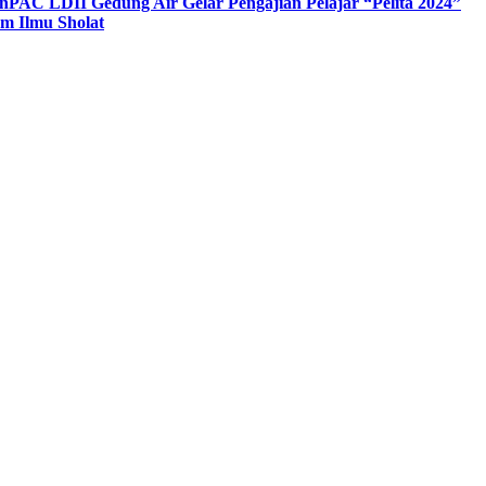
n
PAC LDII Gedung Air Gelar Pengajian Pelajar “Pelita 2024”
m Ilmu Sholat