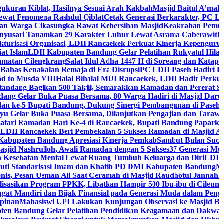
gukuran Kiblat, Hasilnya Sesuai Arah Kakbah
Masjid Baitul A’mal
Lewat Fenomena Rashdul Qiblat
Cetak Generasi Berkarakter, PC L
dan Warga Cikasungka Rawat Kebersihan Masjid
Keakraban Pemu
anyusari Tanamkan 29 Karakter Luhur Lewat Asrama Caberawit
ukturisasi Organisasi, LDII Rancaekek Perkuat Kinerja Kepengur
at Islam
LDII Kabupaten Bandung Gelar Pelatihan Rukyatul Hila
amatan Cilengkrang
Salat Idul Adha 1447 H di Soreang dan Kat
Bahas Kenakalan Remaja di Era Disrupsi
PC LDII Paseh Hadiri 
d to Musda VIII
Halal Bihalal MUI Rancaekek, LDII Hadir Perk
andang Bagikan 500 Takjil, Semarakkan Ramadan dan Pererat 
ang Gelar Buka Puasa Bersama, 80 Warga Hadiri di Masjid Dar
dan ke-5 Bupati Bandung, Dukung Sinergi Pembangunan di Pase
 Gelar Buka Puasa Bersama, Dilanjutkan Pengajian dan Taraw
Safari Ramadan Hari Ke-4 di Rancaekek, Bupati Bandung Papar
g
LDII Rancaekek Beri Pembekalan 5 Sukses Ramadan di Masjid 
Kabupaten Bandung Apresiasi Kinerja Pemkab
Sambut Bulan Suc
asjid Nashrulloh, Awali Ramadan dengan 5 Sukses
37 Generasi Mu
 Kesehatan Mental Lewat Ruang Tumbuh Keluarga dan Diri
LDII
uti Standarisasi Imam dan Khatib PD DMI Kabupaten Bandung
nis, Pesan Usman Ali Saat Ceramah di Masjid Raudhotul Jannah
isasikan Program PPKK, Libatkan Hampir 500 Ibu-ibu di Cileun
 Mandiri dan Bijak Finansial pada Generasi Muda dalam Peng
pinan
Mahasiswi UPI Lakukan Kunjungan Observasi ke Masjid B
en Bandung Gelar Pelatihan Pendidikan Keagamaan dan Dakw