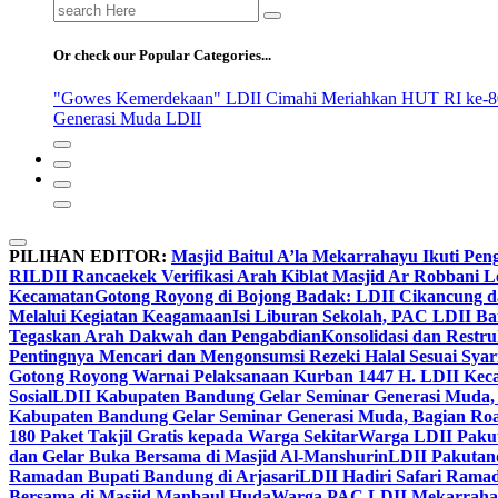
Search
for:
Or check our Popular Categories...
"Gowes Kemerdekaan" LDII Cimahi Meriahkan HUT RI ke-8
Generasi Muda LDII
PILIHAN EDITOR:
Masjid Baitul A’la Mekarrahayu Ikuti Pen
RI
LDII Rancaekek Verifikasi Arah Kiblat Masjid Ar Robbani 
Kecamatan
Gotong Royong di Bojong Badak: LDII Cikancung 
Melalui Kegiatan Keagamaan
Isi Liburan Sekolah, PAC LDII B
Tegaskan Arah Dakwah dan Pengabdian
Konsolidasi dan Restr
Pentingnya Mencari dan Mengonsumsi Rezeki Halal Sesuai Syari
Gotong Royong Warnai Pelaksanaan Kurban 1447 H. LDII Kec
Sosial
LDII Kabupaten Bandung Gelar Seminar Generasi Muda, 
Kabupaten Bandung Gelar Seminar Generasi Muda, Bagian Roa
180 Paket Takjil Gratis kepada Warga Sekitar
Warga LDII Pakut
dan Gelar Buka Bersama di Masjid Al-Manshurin
LDII Pakutand
Ramadan Bupati Bandung di Arjasari
LDII Hadiri Safari Rama
Bersama di Masjid Manbaul Huda
Warga PAC LDII Mekarrahayu