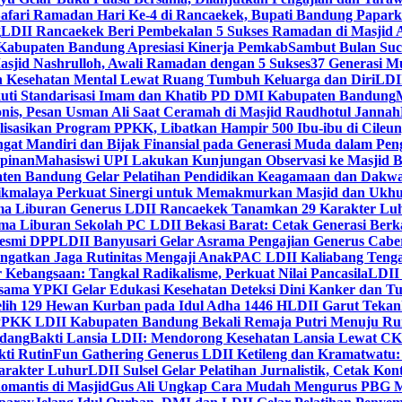
Safari Ramadan Hari Ke-4 di Rancaekek, Bupati Bandung Papar
g
LDII Rancaekek Beri Pembekalan 5 Sukses Ramadan di Masjid 
Kabupaten Bandung Apresiasi Kinerja Pemkab
Sambut Bulan Suc
asjid Nashrulloh, Awali Ramadan dengan 5 Sukses
37 Generasi Mu
 Kesehatan Mental Lewat Ruang Tumbuh Keluarga dan Diri
LDII
uti Standarisasi Imam dan Khatib PD DMI Kabupaten Bandung
nis, Pesan Usman Ali Saat Ceramah di Masjid Raudhotul Jannah
isasikan Program PPKK, Libatkan Hampir 500 Ibu-ibu di Cileun
 Mandiri dan Bijak Finansial pada Generasi Muda dalam Peng
pinan
Mahasiswi UPI Lakukan Kunjungan Observasi ke Masjid B
en Bandung Gelar Pelatihan Pendidikan Keagamaan dan Dakw
ikmalaya Perkuat Sinergi untuk Memakmurkan Masjid dan Ukhu
a Liburan Generus LDII Rancaekek Tanamkan 29 Karakter Lu
ma Liburan Sekolah PC LDII Bekasi Barat: Cetak Generasi Berk
Resmi DPP
LDII Banyusari Gelar Asrama Pengajian Generus Cabe
ngatkan Jaga Rutinitas Mengaji Anak
PAC LDII Kaliabang Tenga
 Kebangsaan: Tangkal Radikalisme, Perkuat Nilai Pancasila
LDII
rsama YPKI Gelar Edukasi Kesehatan Deteksi Dini Kanker dan 
lih 129 Hewan Kurban pada Idul Adha 1446 H
LDII Garut Teka
 PPKK LDII Kabupaten Bandung Bekali Remaja Putri Menuju R
ndang
Bakti Lansia LDII: Mendorong Kesehatan Lansia Lewat 
ti Rutin
Fun Gathering Generus LDII Ketileng dan Kramatwatu:
Karakter Luhur
LDII Sulsel Gelar Pelatihan Jurnalistik, Cetak Ko
mantis di Masjid
Gus Ali Ungkap Cara Mudah Mengurus PBG M