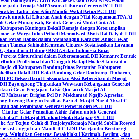
wah Islamiyah
PC LDII Rancaekek dan DKM Al Awwabin
hur pada Remaja SMP
Asrama Liburan Generus PC LDII
arakter Luhur dan Alim Mandiri
Wakil Ketua PC LDII
rawit untuk Isi Liburan Anak dengan Nilai Keagamaan
TPA Al
h Gelar Munaqosah, Bentuk Generasi Muda Cinta Al-
 Kabupaten Kuningan Bekali Remaja dengan Keterampilan
Tumor ke Warga
Tulus Pribadi Memotivasi Bisnis Dai Daiyah LDII
nkan Peran Bapak dalam Membangun Karakter Anak Lewat
umah Tangga Sakinah
Kemenag Ciparay Sosialisasikan Layanan
CKG, Komitmen Dukung BEDAS dan Indonesia Emas
 Pererat Silaturahmi dalam Kebersamaan
LDII Kamanre Bentuk
ntributor Profesional dan Tangguh Hadapi Hoaks
Silaturahim
asjid di Kabupaten Bandung
Dinas Pertanian Kabupaten
belihan Halal
LDII Kota Bandung Gelar Bootcamp Thoharoh,
I PC Bekasi Barat Laksanakan Aksi Kebersihan di Masjid
DII Bayongbong Tingkatkan Wawasan Kebangsaan Generasi
ari Gelar Pengajian Tafsir Qur’an di Masjid Al
II Makassar: Brigjen Pol Dr. Mokhamad Ngajib Apresiasi
ng Royong Bangun Fasilitas Baru di Masjid Nurul Ahya
PC
n dan Pembinaan Generasi Penerus oleh PC LDII
Cianjur Gelar Pengajian Akhir Tahun untuk Generasi
 Sahabat” di Masjid Manbaul Huda Katapang
PC LDII
ke Air Terjun Celak di Tenjolaya
Remaja Masjid Sabilla Rosyad
enerasi Unggul dan Mandiri
PC LDII Pasirjambu Bersinergi
ayu, Wujudkan Generasi Berakhlakul Karimah, Berilmu, dan