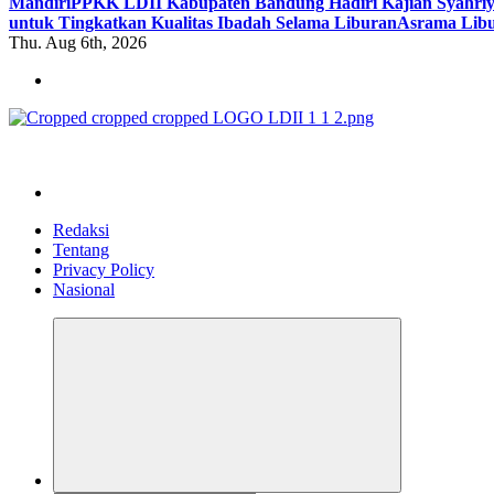
Mandiri
PPKK LDII Kabupaten Bandung Hadiri Kajian Syahri
untuk Tingkatkan Kualitas Ibadah Selama Liburan
Asrama Libu
Thu. Aug 6th, 2026
ldiikabbandung.or.id
Redaksi
Tentang
Privacy Policy
Nasional