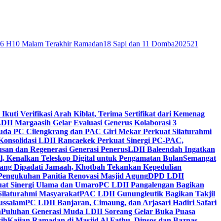
46 H
10 Malam Terakhir Ramadan
18 Sapi dan 11 Domba
2025
21
 Ikuti Verifikasi Arah Kiblat, Terima Sertifikat dari Kemenag
DII Margaasih Gelar Evaluasi Generus Kolaborasi 3
da PC Cilengkrang dan PAC Giri Mekar Perkuat Silaturahmi
Konsolidasi LDII Rancaekek Perkuat Sinergi PC-PAC,
usan dan Regenerasi Generasi Penerus
LDII Baleendah Ingatkan
l, Kenalkan Teleskop Digital untuk Pengamatan Bulan
Semangat
apang Dipadati Jamaah, Khotbah Tekankan Kepedulian
Pengukuhan Panitia Renovasi Masjid Agung
DPD LDII
uat Sinergi Ulama dan Umaro
PC LDII Pangalengan Bagikan
Silaturahmi Masyarakat
PAC LDII Gunungleutik Bagikan Takjil
ussalam
PC LDII Banjaran, Cimaung, dan Arjasari Hadiri Safari
h
Puluhan Generasi Muda LDII Soreang Gelar Buka Puasa
ih
Kajian Ramadan di Masjid Al Fathu, Dinsos dan Baznas