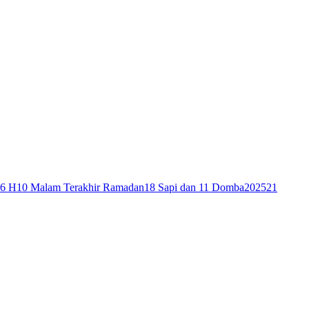
46 H
10 Malam Terakhir Ramadan
18 Sapi dan 11 Domba
2025
21