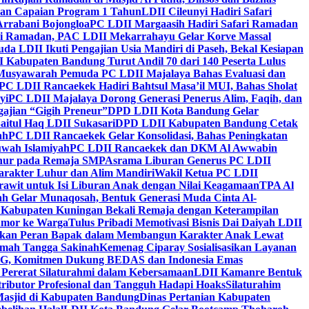
kan Capaian Program 1 Tahun
LDII Cileunyi Hadiri Safari
Arrabani Bojongloa
PC LDII Margaasih Hadiri Safari Ramadan
i Ramadan, PAC LDII Mekarrahayu Gelar Korve Massal
da LDII Ikuti Pengajian Usia Mandiri di Paseh, Bekal Kesiapan
 Kabupaten Bandung Turut Andil 70 dari 140 Peserta Lulus
Musyawarah Pemuda PC LDII Majalaya Bahas Evaluasi dan
PC LDII Rancaekek Hadiri Bahtsul Masa’il MUI, Bahas Sholat
yi
PC LDII Majalaya Dorong Generasi Penerus Alim, Faqih, dan
ajian “Gigih Preneur”
DPD LDII Kota Bandung Gelar
aitul Haq LDII Sukasari
DPD LDII Kabupaten Bandung Cetak
ah
PC LDII Rancaekek Gelar Konsolidasi, Bahas Peningkatan
wah Islamiyah
PC LDII Rancaekek dan DKM Al Awwabin
hur pada Remaja SMP
Asrama Liburan Generus PC LDII
arakter Luhur dan Alim Mandiri
Wakil Ketua PC LDII
rawit untuk Isi Liburan Anak dengan Nilai Keagamaan
TPA Al
h Gelar Munaqosah, Bentuk Generasi Muda Cinta Al-
 Kabupaten Kuningan Bekali Remaja dengan Keterampilan
Tumor ke Warga
Tulus Pribadi Memotivasi Bisnis Dai Daiyah LDII
nkan Peran Bapak dalam Membangun Karakter Anak Lewat
umah Tangga Sakinah
Kemenag Ciparay Sosialisasikan Layanan
CKG, Komitmen Dukung BEDAS dan Indonesia Emas
 Pererat Silaturahmi dalam Kebersamaan
LDII Kamanre Bentuk
ntributor Profesional dan Tangguh Hadapi Hoaks
Silaturahim
asjid di Kabupaten Bandung
Dinas Pertanian Kabupaten