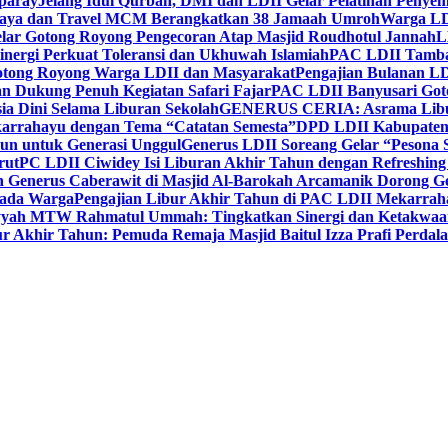
paray
Jelang Idul Qurban, DMI dan LDII Gelar Pelatihan Penyem
aya dan Travel MCM Berangkatkan 38 Jamaah Umroh
Warga LDI
lar Gotong Royong Pengecoran Atap Masjid Roudhotul Jannah
L
nergi Perkuat Toleransi dan Ukhuwah Islamiah
PAC LDII Tambaks
otong Royong Warga LDII dan Masyarakat
Pengajian Bulanan LD
an Dukung Penuh Kegiatan Safari Fajar
PAC LDII Banyusari Goto
ia Dini Selama Liburan Sekolah
GENERUS CERIA: Asrama Libura
karrahayu dengan Tema “Catatan Semesta”
DPD LDII Kabupaten 
un untuk Generasi Unggul
Generus LDII Soreang Gelar “Pesona
rut
PC LDII Ciwidey Isi Liburan Akhir Tahun dengan Refreshing 
n Generus Caberawit di Masjid Al-Barokah Arcamanik Dorong G
pada Warga
Pengajian Libur Akhir Tahun di PAC LDII Mekarrah
yyah MTW Rahmatul Ummah: Tingkatkan Sinergi dan Ketakwaa
r Akhir Tahun: Pemuda Remaja Masjid Baitul Izza Prafi Perdala