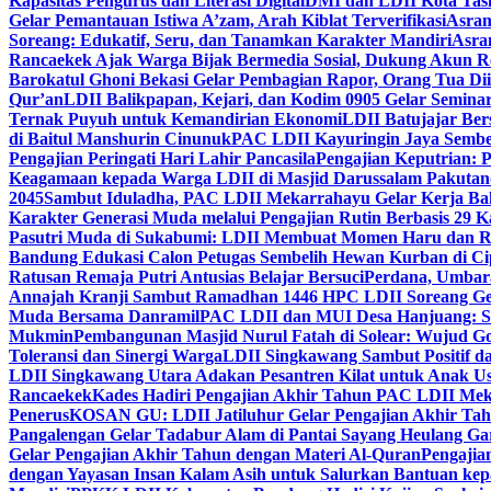
Kapasitas Pengurus dan Literasi Digital
DMI dan LDII Kota Tas
Gelar Pemantauan Istiwa A’zam, Arah Kiblat Terverifikasi
Asram
Soreang: Edukatif, Seru, dan Tanamkan Karakter Mandiri
Asra
Rancaekek Ajak Warga Bijak Bermedia Sosial, Dukung Akun 
Barokatul Ghoni Bekasi Gelar Pembagian Rapor, Orang Tua Dii
Qur’an
LDII Balikpapan, Kejari, dan Kodim 0905 Gelar Seminar
Ternak Puyuh untuk Kemandirian Ekonomi
LDII Batujajar Be
di Baitul Manshurin Cinunuk
PAC LDII Kayuringin Jaya Sembe
Pengajian Peringati Hari Lahir Pancasila
Pengajian Keputrian:
Keagamaan kepada Warga LDII di Masjid Darussalam Pakuta
2045
Sambut Iduladha, PAC LDII Mekarrahayu Gelar Kerja Bak
Karakter Generasi Muda melalui Pengajian Rutin Berbasis 29 
Pasutri Muda di Sukabumi: LDII Membuat Momen Haru dan Ro
Bandung Edukasi Calon Petugas Sembelih Hewan Kurban di Ci
Ratusan Remaja Putri Antusias Belajar Bersuci
Perdana, Umbar
Annajah Kranji Sambut Ramadhan 1446 H
PC LDII Soreang Ge
Muda Bersama Danramil
PAC LDII dan MUI Desa Hanjuang: Si
Mukmin
Pembangunan Masjid Nurul Fatah di Solear: Wujud G
Toleransi dan Sinergi Warga
LDII Singkawang Sambut Positif d
LDII Singkawang Utara Adakan Pesantren Kilat untuk Anak Us
Rancaekek
Kades Hadiri Pengajian Akhir Tahun PAC LDII Me
Penerus
KOSAN GU: LDII Jatiluhur Gelar Pengajian Akhir Tah
Pangalengan Gelar Tadabur Alam di Pantai Sayang Heulang Ga
Gelar Pengajian Akhir Tahun dengan Materi Al-Quran
Pengajia
dengan Yayasan Insan Kalam Asih untuk Salurkan Bantuan ke