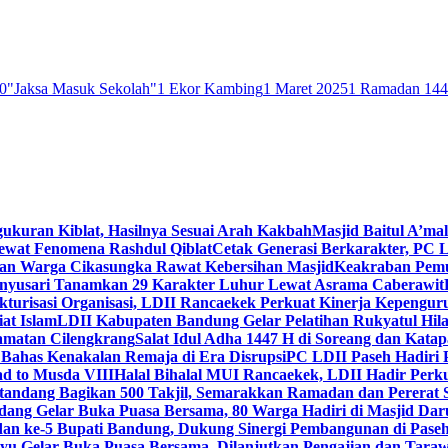
0
"Jaksa Masuk Sekolah"
1 Ekor Kambing
1 Maret 2025
1 Ramadan 14
gukuran Kiblat, Hasilnya Sesuai Arah Kakbah
Masjid Baitul A’mal
Lewat Fenomena Rashdul Qiblat
Cetak Generasi Berkarakter, PC L
dan Warga Cikasungka Rawat Kebersihan Masjid
Keakraban Pemu
anyusari Tanamkan 29 Karakter Luhur Lewat Asrama Caberawit
ukturisasi Organisasi, LDII Rancaekek Perkuat Kinerja Kepengur
at Islam
LDII Kabupaten Bandung Gelar Pelatihan Rukyatul Hila
amatan Cilengkrang
Salat Idul Adha 1447 H di Soreang dan Kat
Bahas Kenakalan Remaja di Era Disrupsi
PC LDII Paseh Hadiri 
d to Musda VIII
Halal Bihalal MUI Rancaekek, LDII Hadir Perk
andang Bagikan 500 Takjil, Semarakkan Ramadan dan Pererat 
ang Gelar Buka Puasa Bersama, 80 Warga Hadiri di Masjid Dar
dan ke-5 Bupati Bandung, Dukung Sinergi Pembangunan di Pase
 Gelar Buka Puasa Bersama, Dilanjutkan Pengajian dan Taraw