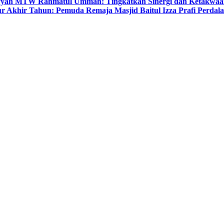
yyah MTW Rahmatul Ummah: Tingkatkan Sinergi dan Ketakwaa
r Akhir Tahun: Pemuda Remaja Masjid Baitul Izza Prafi Perdala