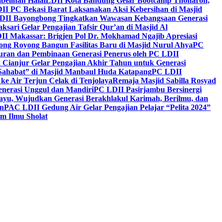
belihan Halal
LDII Kota Bandung Gelar Bootcamp Thoharoh,
I PC Bekasi Barat Laksanakan Aksi Kebersihan di Masjid
DII Bayongbong Tingkatkan Wawasan Kebangsaan Generasi
ari Gelar Pengajian Tafsir Qur’an di Masjid Al
II Makassar: Brigjen Pol Dr. Mokhamad Ngajib Apresiasi
ng Royong Bangun Fasilitas Baru di Masjid Nurul Ahya
PC
n dan Pembinaan Generasi Penerus oleh PC LDII
Cianjur Gelar Pengajian Akhir Tahun untuk Generasi
 Sahabat” di Masjid Manbaul Huda Katapang
PC LDII
ke Air Terjun Celak di Tenjolaya
Remaja Masjid Sabilla Rosyad
enerasi Unggul dan Mandiri
PC LDII Pasirjambu Bersinergi
ayu, Wujudkan Generasi Berakhlakul Karimah, Berilmu, dan
n
PAC LDII Gedung Air Gelar Pengajian Pelajar “Pelita 2024”
m Ilmu Sholat