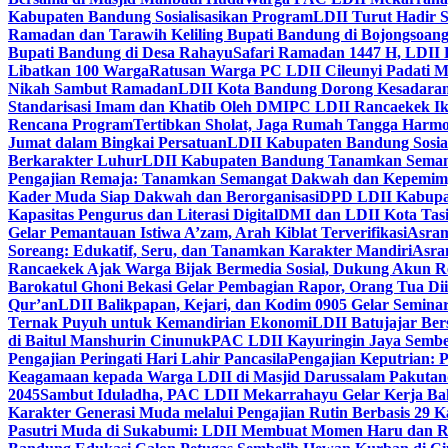
Kabupaten Bandung Sosialisasikan Program
LDII Turut Hadir 
Ramadan dan Tarawih Keliling Bupati Bandung di Bojongsoan
Bupati Bandung di Desa Rahayu
Safari Ramadan 1447 H, LDII 
Libatkan 100 Warga
Ratusan Warga PC LDII Cileunyi Padati M
Nikah Sambut Ramadan
LDII Kota Bandung Dorong Kesadaran
Standarisasi Imam dan Khatib Oleh DMI
PC LDII Rancaekek Ik
Rencana Program
Tertibkan Sholat, Jaga Rumah Tangga Harmo
Jumat dalam Bingkai Persatuan
LDII Kabupaten Bandung Sosial
Berkarakter Luhur
LDII Kabupaten Bandung Tanamkan Semangat
Pengajian Remaja: Tanamkan Semangat Dakwah dan Kepemim
Kader Muda Siap Dakwah dan Berorganisasi
DPD LDII Kabupat
Kapasitas Pengurus dan Literasi Digital
DMI dan LDII Kota Tas
Gelar Pemantauan Istiwa A’zam, Arah Kiblat Terverifikasi
Asram
Soreang: Edukatif, Seru, dan Tanamkan Karakter Mandiri
Asra
Rancaekek Ajak Warga Bijak Bermedia Sosial, Dukung Akun 
Barokatul Ghoni Bekasi Gelar Pembagian Rapor, Orang Tua Dii
Qur’an
LDII Balikpapan, Kejari, dan Kodim 0905 Gelar Seminar
Ternak Puyuh untuk Kemandirian Ekonomi
LDII Batujajar Be
di Baitul Manshurin Cinunuk
PAC LDII Kayuringin Jaya Sembe
Pengajian Peringati Hari Lahir Pancasila
Pengajian Keputrian:
Keagamaan kepada Warga LDII di Masjid Darussalam Pakuta
2045
Sambut Iduladha, PAC LDII Mekarrahayu Gelar Kerja Bak
Karakter Generasi Muda melalui Pengajian Rutin Berbasis 29 
Pasutri Muda di Sukabumi: LDII Membuat Momen Haru dan Ro