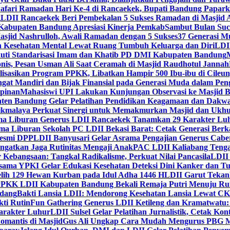
Safari Ramadan Hari Ke-4 di Rancaekek, Bupati Bandung Papar
g
LDII Rancaekek Beri Pembekalan 5 Sukses Ramadan di Masjid 
Kabupaten Bandung Apresiasi Kinerja Pemkab
Sambut Bulan Suc
asjid Nashrulloh, Awali Ramadan dengan 5 Sukses
37 Generasi Mu
 Kesehatan Mental Lewat Ruang Tumbuh Keluarga dan Diri
LDII
uti Standarisasi Imam dan Khatib PD DMI Kabupaten Bandung
nis, Pesan Usman Ali Saat Ceramah di Masjid Raudhotul Jannah
isasikan Program PPKK, Libatkan Hampir 500 Ibu-ibu di Cileun
 Mandiri dan Bijak Finansial pada Generasi Muda dalam Peng
pinan
Mahasiswi UPI Lakukan Kunjungan Observasi ke Masjid B
en Bandung Gelar Pelatihan Pendidikan Keagamaan dan Dakw
ikmalaya Perkuat Sinergi untuk Memakmurkan Masjid dan Ukhu
a Liburan Generus LDII Rancaekek Tanamkan 29 Karakter Lu
ma Liburan Sekolah PC LDII Bekasi Barat: Cetak Generasi Berk
Resmi DPP
LDII Banyusari Gelar Asrama Pengajian Generus Cabe
ngatkan Jaga Rutinitas Mengaji Anak
PAC LDII Kaliabang Tenga
 Kebangsaan: Tangkal Radikalisme, Perkuat Nilai Pancasila
LDII
rsama YPKI Gelar Edukasi Kesehatan Deteksi Dini Kanker dan 
lih 129 Hewan Kurban pada Idul Adha 1446 H
LDII Garut Teka
 PPKK LDII Kabupaten Bandung Bekali Remaja Putri Menuju R
ndang
Bakti Lansia LDII: Mendorong Kesehatan Lansia Lewat 
ti Rutin
Fun Gathering Generus LDII Ketileng dan Kramatwatu:
Karakter Luhur
LDII Sulsel Gelar Pelatihan Jurnalistik, Cetak Ko
mantis di Masjid
Gus Ali Ungkap Cara Mudah Mengurus PBG M