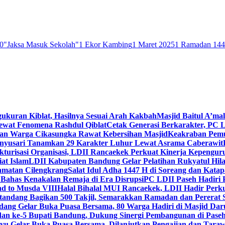
0
"Jaksa Masuk Sekolah"
1 Ekor Kambing
1 Maret 2025
1 Ramadan 14
gukuran Kiblat, Hasilnya Sesuai Arah Kakbah
Masjid Baitul A’mal
Lewat Fenomena Rashdul Qiblat
Cetak Generasi Berkarakter, PC L
dan Warga Cikasungka Rawat Kebersihan Masjid
Keakraban Pemu
anyusari Tanamkan 29 Karakter Luhur Lewat Asrama Caberawit
ukturisasi Organisasi, LDII Rancaekek Perkuat Kinerja Kepengur
at Islam
LDII Kabupaten Bandung Gelar Pelatihan Rukyatul Hila
amatan Cilengkrang
Salat Idul Adha 1447 H di Soreang dan Kat
Bahas Kenakalan Remaja di Era Disrupsi
PC LDII Paseh Hadiri 
d to Musda VIII
Halal Bihalal MUI Rancaekek, LDII Hadir Perk
andang Bagikan 500 Takjil, Semarakkan Ramadan dan Pererat 
ang Gelar Buka Puasa Bersama, 80 Warga Hadiri di Masjid Dar
dan ke-5 Bupati Bandung, Dukung Sinergi Pembangunan di Pase
 Gelar Buka Puasa Bersama, Dilanjutkan Pengajian dan Taraw