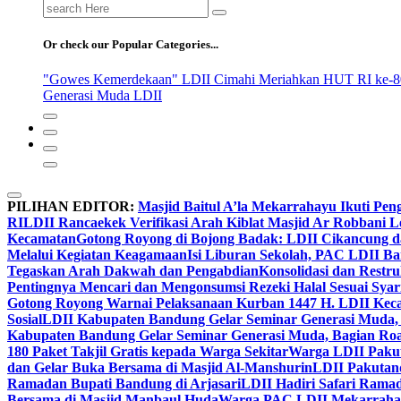
Search
for:
Or check our Popular Categories...
"Gowes Kemerdekaan" LDII Cimahi Meriahkan HUT RI ke-8
Generasi Muda LDII
PILIHAN EDITOR:
Masjid Baitul A’la Mekarrahayu Ikuti Pen
RI
LDII Rancaekek Verifikasi Arah Kiblat Masjid Ar Robbani 
Kecamatan
Gotong Royong di Bojong Badak: LDII Cikancung 
Melalui Kegiatan Keagamaan
Isi Liburan Sekolah, PAC LDII B
Tegaskan Arah Dakwah dan Pengabdian
Konsolidasi dan Restr
Pentingnya Mencari dan Mengonsumsi Rezeki Halal Sesuai Syari
Gotong Royong Warnai Pelaksanaan Kurban 1447 H. LDII Kec
Sosial
LDII Kabupaten Bandung Gelar Seminar Generasi Muda, 
Kabupaten Bandung Gelar Seminar Generasi Muda, Bagian Roa
180 Paket Takjil Gratis kepada Warga Sekitar
Warga LDII Pakut
dan Gelar Buka Bersama di Masjid Al-Manshurin
LDII Pakutand
Ramadan Bupati Bandung di Arjasari
LDII Hadiri Safari Rama
Bersama di Masjid Manbaul Huda
Warga PAC LDII Mekarrahayu