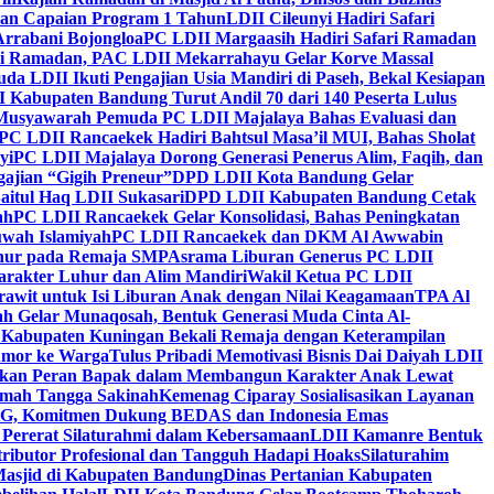
kan Capaian Program 1 Tahun
LDII Cileunyi Hadiri Safari
Arrabani Bojongloa
PC LDII Margaasih Hadiri Safari Ramadan
i Ramadan, PAC LDII Mekarrahayu Gelar Korve Massal
da LDII Ikuti Pengajian Usia Mandiri di Paseh, Bekal Kesiapan
 Kabupaten Bandung Turut Andil 70 dari 140 Peserta Lulus
Musyawarah Pemuda PC LDII Majalaya Bahas Evaluasi dan
PC LDII Rancaekek Hadiri Bahtsul Masa’il MUI, Bahas Sholat
yi
PC LDII Majalaya Dorong Generasi Penerus Alim, Faqih, dan
ajian “Gigih Preneur”
DPD LDII Kota Bandung Gelar
aitul Haq LDII Sukasari
DPD LDII Kabupaten Bandung Cetak
ah
PC LDII Rancaekek Gelar Konsolidasi, Bahas Peningkatan
wah Islamiyah
PC LDII Rancaekek dan DKM Al Awwabin
hur pada Remaja SMP
Asrama Liburan Generus PC LDII
arakter Luhur dan Alim Mandiri
Wakil Ketua PC LDII
rawit untuk Isi Liburan Anak dengan Nilai Keagamaan
TPA Al
h Gelar Munaqosah, Bentuk Generasi Muda Cinta Al-
 Kabupaten Kuningan Bekali Remaja dengan Keterampilan
Tumor ke Warga
Tulus Pribadi Memotivasi Bisnis Dai Daiyah LDII
nkan Peran Bapak dalam Membangun Karakter Anak Lewat
umah Tangga Sakinah
Kemenag Ciparay Sosialisasikan Layanan
CKG, Komitmen Dukung BEDAS dan Indonesia Emas
 Pererat Silaturahmi dalam Kebersamaan
LDII Kamanre Bentuk
ntributor Profesional dan Tangguh Hadapi Hoaks
Silaturahim
asjid di Kabupaten Bandung
Dinas Pertanian Kabupaten