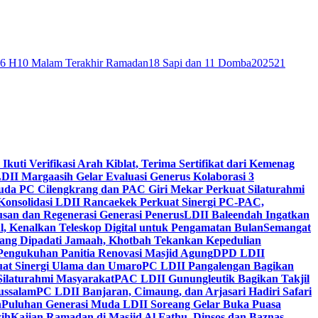
46 H
10 Malam Terakhir Ramadan
18 Sapi dan 11 Domba
2025
21
 Ikuti Verifikasi Arah Kiblat, Terima Sertifikat dari Kemenag
DII Margaasih Gelar Evaluasi Generus Kolaborasi 3
da PC Cilengkrang dan PAC Giri Mekar Perkuat Silaturahmi
Konsolidasi LDII Rancaekek Perkuat Sinergi PC-PAC,
usan dan Regenerasi Generasi Penerus
LDII Baleendah Ingatkan
l, Kenalkan Teleskop Digital untuk Pengamatan Bulan
Semangat
apang Dipadati Jamaah, Khotbah Tekankan Kepedulian
Pengukuhan Panitia Renovasi Masjid Agung
DPD LDII
uat Sinergi Ulama dan Umaro
PC LDII Pangalengan Bagikan
Silaturahmi Masyarakat
PAC LDII Gunungleutik Bagikan Takjil
ussalam
PC LDII Banjaran, Cimaung, dan Arjasari Hadiri Safari
h
Puluhan Generasi Muda LDII Soreang Gelar Buka Puasa
ih
Kajian Ramadan di Masjid Al Fathu, Dinsos dan Baznas