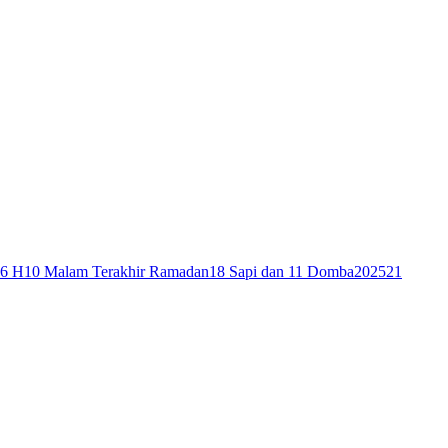
46 H
10 Malam Terakhir Ramadan
18 Sapi dan 11 Domba
2025
21