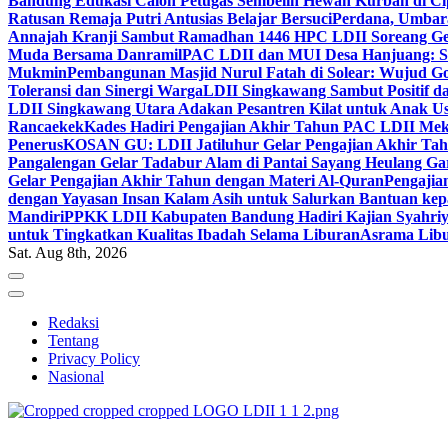
Bandung Edukasi Calon Petugas Sembelih Hewan Kurban di Ci
Ratusan Remaja Putri Antusias Belajar Bersuci
Perdana, Umbar
Annajah Kranji Sambut Ramadhan 1446 H
PC LDII Soreang Ge
Muda Bersama Danramil
PAC LDII dan MUI Desa Hanjuang: Si
Mukmin
Pembangunan Masjid Nurul Fatah di Solear: Wujud G
Toleransi dan Sinergi Warga
LDII Singkawang Sambut Positif d
LDII Singkawang Utara Adakan Pesantren Kilat untuk Anak Us
Rancaekek
Kades Hadiri Pengajian Akhir Tahun PAC LDII Me
Penerus
KOSAN GU: LDII Jatiluhur Gelar Pengajian Akhir Tah
Pangalengan Gelar Tadabur Alam di Pantai Sayang Heulang Ga
Gelar Pengajian Akhir Tahun dengan Materi Al-Quran
Pengajia
dengan Yayasan Insan Kalam Asih untuk Salurkan Bantuan ke
Mandiri
PPKK LDII Kabupaten Bandung Hadiri Kajian Syahri
untuk Tingkatkan Kualitas Ibadah Selama Liburan
Asrama Libu
Sat. Aug 8th, 2026
Redaksi
Tentang
Privacy Policy
Nasional
ldiikabbandung.or.id