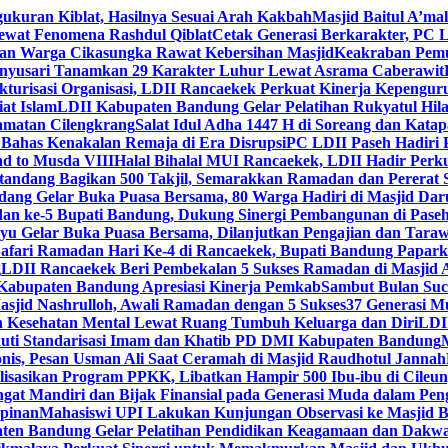
gukuran Kiblat, Hasilnya Sesuai Arah Kakbah
Masjid Baitul A’mal
Lewat Fenomena Rashdul Qiblat
Cetak Generasi Berkarakter, PC L
dan Warga Cikasungka Rawat Kebersihan Masjid
Keakraban Pemu
anyusari Tanamkan 29 Karakter Luhur Lewat Asrama Caberawit
ukturisasi Organisasi, LDII Rancaekek Perkuat Kinerja Kepengur
at Islam
LDII Kabupaten Bandung Gelar Pelatihan Rukyatul Hila
amatan Cilengkrang
Salat Idul Adha 1447 H di Soreang dan Kat
Bahas Kenakalan Remaja di Era Disrupsi
PC LDII Paseh Hadiri 
d to Musda VIII
Halal Bihalal MUI Rancaekek, LDII Hadir Perk
andang Bagikan 500 Takjil, Semarakkan Ramadan dan Pererat 
ang Gelar Buka Puasa Bersama, 80 Warga Hadiri di Masjid Dar
dan ke-5 Bupati Bandung, Dukung Sinergi Pembangunan di Pase
 Gelar Buka Puasa Bersama, Dilanjutkan Pengajian dan Taraw
Safari Ramadan Hari Ke-4 di Rancaekek, Bupati Bandung Papar
g
LDII Rancaekek Beri Pembekalan 5 Sukses Ramadan di Masjid 
Kabupaten Bandung Apresiasi Kinerja Pemkab
Sambut Bulan Suc
asjid Nashrulloh, Awali Ramadan dengan 5 Sukses
37 Generasi Mu
 Kesehatan Mental Lewat Ruang Tumbuh Keluarga dan Diri
LDII
uti Standarisasi Imam dan Khatib PD DMI Kabupaten Bandung
nis, Pesan Usman Ali Saat Ceramah di Masjid Raudhotul Jannah
isasikan Program PPKK, Libatkan Hampir 500 Ibu-ibu di Cileun
 Mandiri dan Bijak Finansial pada Generasi Muda dalam Peng
pinan
Mahasiswi UPI Lakukan Kunjungan Observasi ke Masjid B
en Bandung Gelar Pelatihan Pendidikan Keagamaan dan Dakw