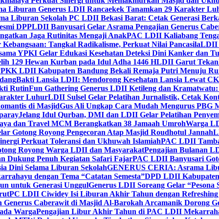
ikmalaya Perkuat Sinergi untuk Memakmurkan Masjid dan Ukhu
a Liburan Generus LDII Rancaekek Tanamkan 29 Karakter Lu
ma Liburan Sekolah PC LDII Bekasi Barat: Cetak Generasi Berk
Resmi DPP
LDII Banyusari Gelar Asrama Pengajian Generus Cabe
ngatkan Jaga Rutinitas Mengaji Anak
PAC LDII Kaliabang Tenga
 Kebangsaan: Tangkal Radikalisme, Perkuat Nilai Pancasila
LDII
rsama YPKI Gelar Edukasi Kesehatan Deteksi Dini Kanker dan 
lih 129 Hewan Kurban pada Idul Adha 1446 H
LDII Garut Teka
 PPKK LDII Kabupaten Bandung Bekali Remaja Putri Menuju R
ndang
Bakti Lansia LDII: Mendorong Kesehatan Lansia Lewat 
ti Rutin
Fun Gathering Generus LDII Ketileng dan Kramatwatu:
Karakter Luhur
LDII Sulsel Gelar Pelatihan Jurnalistik, Cetak Ko
mantis di Masjid
Gus Ali Ungkap Cara Mudah Mengurus PBG M
paray
Jelang Idul Qurban, DMI dan LDII Gelar Pelatihan Penyem
aya dan Travel MCM Berangkatkan 38 Jamaah Umroh
Warga LDI
lar Gotong Royong Pengecoran Atap Masjid Roudhotul Jannah
L
nergi Perkuat Toleransi dan Ukhuwah Islamiah
PAC LDII Tambaks
otong Royong Warga LDII dan Masyarakat
Pengajian Bulanan LD
an Dukung Penuh Kegiatan Safari Fajar
PAC LDII Banyusari Goto
ia Dini Selama Liburan Sekolah
GENERUS CERIA: Asrama Libura
karrahayu dengan Tema “Catatan Semesta”
DPD LDII Kabupaten 
un untuk Generasi Unggul
Generus LDII Soreang Gelar “Pesona
rut
PC LDII Ciwidey Isi Liburan Akhir Tahun dengan Refreshing 
n Generus Caberawit di Masjid Al-Barokah Arcamanik Dorong G
pada Warga
Pengajian Libur Akhir Tahun di PAC LDII Mekarrah