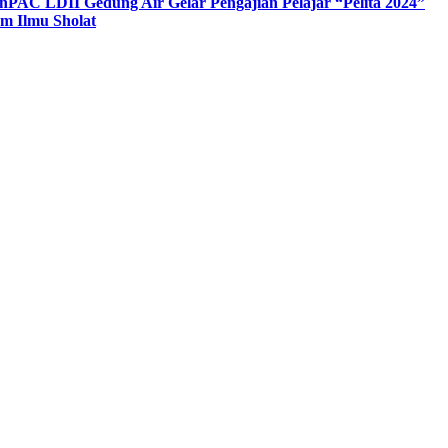
n
PAC LDII Gedung Air Gelar Pengajian Pelajar “Pelita 2024”
m Ilmu Sholat