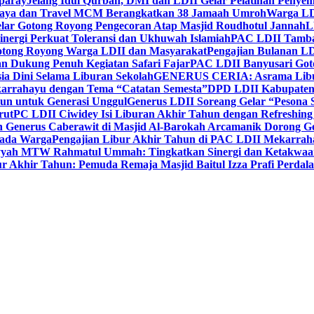
paray
Jelang Idul Qurban, DMI dan LDII Gelar Pelatihan Penyem
aya dan Travel MCM Berangkatkan 38 Jamaah Umroh
Warga LDI
lar Gotong Royong Pengecoran Atap Masjid Roudhotul Jannah
L
nergi Perkuat Toleransi dan Ukhuwah Islamiah
PAC LDII Tambaks
otong Royong Warga LDII dan Masyarakat
Pengajian Bulanan LD
an Dukung Penuh Kegiatan Safari Fajar
PAC LDII Banyusari Goto
ia Dini Selama Liburan Sekolah
GENERUS CERIA: Asrama Libura
karrahayu dengan Tema “Catatan Semesta”
DPD LDII Kabupaten 
un untuk Generasi Unggul
Generus LDII Soreang Gelar “Pesona
rut
PC LDII Ciwidey Isi Liburan Akhir Tahun dengan Refreshing 
n Generus Caberawit di Masjid Al-Barokah Arcamanik Dorong G
pada Warga
Pengajian Libur Akhir Tahun di PAC LDII Mekarrah
yyah MTW Rahmatul Ummah: Tingkatkan Sinergi dan Ketakwaa
r Akhir Tahun: Pemuda Remaja Masjid Baitul Izza Prafi Perdala