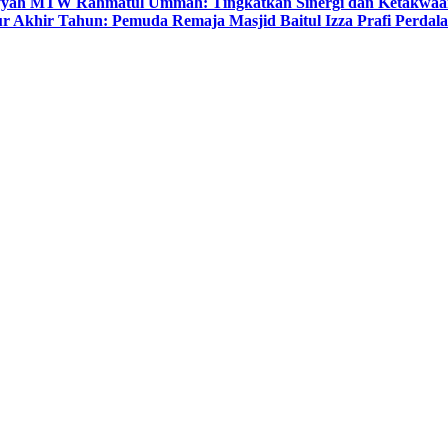
yyah MTW Rahmatul Ummah: Tingkatkan Sinergi dan Ketakwaa
r Akhir Tahun: Pemuda Remaja Masjid Baitul Izza Prafi Perdala