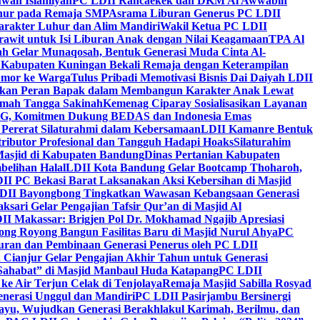
wah Islamiyah
PC LDII Rancaekek dan DKM Al Awwabin
hur pada Remaja SMP
Asrama Liburan Generus PC LDII
arakter Luhur dan Alim Mandiri
Wakil Ketua PC LDII
rawit untuk Isi Liburan Anak dengan Nilai Keagamaan
TPA Al
h Gelar Munaqosah, Bentuk Generasi Muda Cinta Al-
 Kabupaten Kuningan Bekali Remaja dengan Keterampilan
Tumor ke Warga
Tulus Pribadi Memotivasi Bisnis Dai Daiyah LDII
nkan Peran Bapak dalam Membangun Karakter Anak Lewat
umah Tangga Sakinah
Kemenag Ciparay Sosialisasikan Layanan
CKG, Komitmen Dukung BEDAS dan Indonesia Emas
 Pererat Silaturahmi dalam Kebersamaan
LDII Kamanre Bentuk
ntributor Profesional dan Tangguh Hadapi Hoaks
Silaturahim
asjid di Kabupaten Bandung
Dinas Pertanian Kabupaten
belihan Halal
LDII Kota Bandung Gelar Bootcamp Thoharoh,
I PC Bekasi Barat Laksanakan Aksi Kebersihan di Masjid
DII Bayongbong Tingkatkan Wawasan Kebangsaan Generasi
ari Gelar Pengajian Tafsir Qur’an di Masjid Al
II Makassar: Brigjen Pol Dr. Mokhamad Ngajib Apresiasi
ng Royong Bangun Fasilitas Baru di Masjid Nurul Ahya
PC
n dan Pembinaan Generasi Penerus oleh PC LDII
Cianjur Gelar Pengajian Akhir Tahun untuk Generasi
 Sahabat” di Masjid Manbaul Huda Katapang
PC LDII
ke Air Terjun Celak di Tenjolaya
Remaja Masjid Sabilla Rosyad
enerasi Unggul dan Mandiri
PC LDII Pasirjambu Bersinergi
ayu, Wujudkan Generasi Berakhlakul Karimah, Berilmu, dan