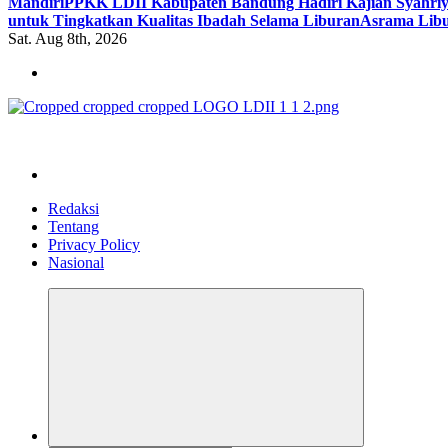
Mandiri
PPKK LDII Kabupaten Bandung Hadiri Kajian Syahri
untuk Tingkatkan Kualitas Ibadah Selama Liburan
Asrama Libu
Sat. Aug 8th, 2026
ldiikabbandung.or.id
Redaksi
Tentang
Privacy Policy
Nasional