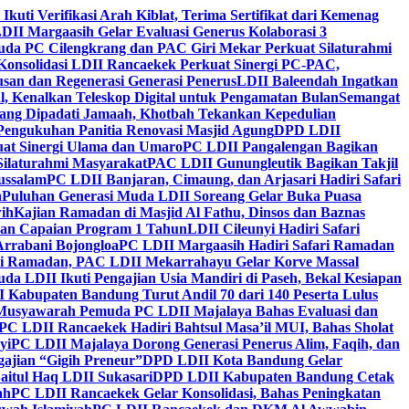
 Ikuti Verifikasi Arah Kiblat, Terima Sertifikat dari Kemenag
DII Margaasih Gelar Evaluasi Generus Kolaborasi 3
da PC Cilengkrang dan PAC Giri Mekar Perkuat Silaturahmi
Konsolidasi LDII Rancaekek Perkuat Sinergi PC-PAC,
usan dan Regenerasi Generasi Penerus
LDII Baleendah Ingatkan
l, Kenalkan Teleskop Digital untuk Pengamatan Bulan
Semangat
apang Dipadati Jamaah, Khotbah Tekankan Kepedulian
Pengukuhan Panitia Renovasi Masjid Agung
DPD LDII
uat Sinergi Ulama dan Umaro
PC LDII Pangalengan Bagikan
Silaturahmi Masyarakat
PAC LDII Gunungleutik Bagikan Takjil
ussalam
PC LDII Banjaran, Cimaung, dan Arjasari Hadiri Safari
h
Puluhan Generasi Muda LDII Soreang Gelar Buka Puasa
ih
Kajian Ramadan di Masjid Al Fathu, Dinsos dan Baznas
kan Capaian Program 1 Tahun
LDII Cileunyi Hadiri Safari
Arrabani Bojongloa
PC LDII Margaasih Hadiri Safari Ramadan
i Ramadan, PAC LDII Mekarrahayu Gelar Korve Massal
da LDII Ikuti Pengajian Usia Mandiri di Paseh, Bekal Kesiapan
 Kabupaten Bandung Turut Andil 70 dari 140 Peserta Lulus
Musyawarah Pemuda PC LDII Majalaya Bahas Evaluasi dan
PC LDII Rancaekek Hadiri Bahtsul Masa’il MUI, Bahas Sholat
yi
PC LDII Majalaya Dorong Generasi Penerus Alim, Faqih, dan
ajian “Gigih Preneur”
DPD LDII Kota Bandung Gelar
aitul Haq LDII Sukasari
DPD LDII Kabupaten Bandung Cetak
ah
PC LDII Rancaekek Gelar Konsolidasi, Bahas Peningkatan