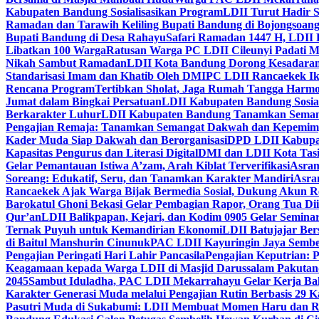
Kabupaten Bandung Sosialisasikan Program
LDII Turut Hadir 
Ramadan dan Tarawih Keliling Bupati Bandung di Bojongsoan
Bupati Bandung di Desa Rahayu
Safari Ramadan 1447 H, LDII 
Libatkan 100 Warga
Ratusan Warga PC LDII Cileunyi Padati M
Nikah Sambut Ramadan
LDII Kota Bandung Dorong Kesadaran
Standarisasi Imam dan Khatib Oleh DMI
PC LDII Rancaekek Ik
Rencana Program
Tertibkan Sholat, Jaga Rumah Tangga Harmo
Jumat dalam Bingkai Persatuan
LDII Kabupaten Bandung Sosial
Berkarakter Luhur
LDII Kabupaten Bandung Tanamkan Semangat
Pengajian Remaja: Tanamkan Semangat Dakwah dan Kepemim
Kader Muda Siap Dakwah dan Berorganisasi
DPD LDII Kabupat
Kapasitas Pengurus dan Literasi Digital
DMI dan LDII Kota Tas
Gelar Pemantauan Istiwa A’zam, Arah Kiblat Terverifikasi
Asram
Soreang: Edukatif, Seru, dan Tanamkan Karakter Mandiri
Asra
Rancaekek Ajak Warga Bijak Bermedia Sosial, Dukung Akun 
Barokatul Ghoni Bekasi Gelar Pembagian Rapor, Orang Tua Dii
Qur’an
LDII Balikpapan, Kejari, dan Kodim 0905 Gelar Seminar
Ternak Puyuh untuk Kemandirian Ekonomi
LDII Batujajar Be
di Baitul Manshurin Cinunuk
PAC LDII Kayuringin Jaya Sembe
Pengajian Peringati Hari Lahir Pancasila
Pengajian Keputrian:
Keagamaan kepada Warga LDII di Masjid Darussalam Pakuta
2045
Sambut Iduladha, PAC LDII Mekarrahayu Gelar Kerja Bak
Karakter Generasi Muda melalui Pengajian Rutin Berbasis 29 
Pasutri Muda di Sukabumi: LDII Membuat Momen Haru dan Ro