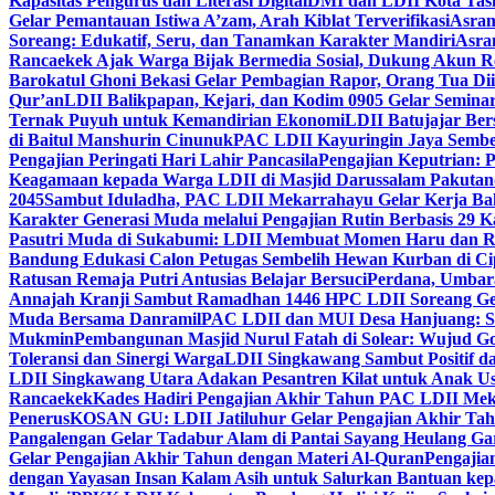
Kapasitas Pengurus dan Literasi Digital
DMI dan LDII Kota Tas
Gelar Pemantauan Istiwa A’zam, Arah Kiblat Terverifikasi
Asram
Soreang: Edukatif, Seru, dan Tanamkan Karakter Mandiri
Asra
Rancaekek Ajak Warga Bijak Bermedia Sosial, Dukung Akun 
Barokatul Ghoni Bekasi Gelar Pembagian Rapor, Orang Tua Dii
Qur’an
LDII Balikpapan, Kejari, dan Kodim 0905 Gelar Seminar
Ternak Puyuh untuk Kemandirian Ekonomi
LDII Batujajar Be
di Baitul Manshurin Cinunuk
PAC LDII Kayuringin Jaya Sembe
Pengajian Peringati Hari Lahir Pancasila
Pengajian Keputrian:
Keagamaan kepada Warga LDII di Masjid Darussalam Pakuta
2045
Sambut Iduladha, PAC LDII Mekarrahayu Gelar Kerja Bak
Karakter Generasi Muda melalui Pengajian Rutin Berbasis 29 
Pasutri Muda di Sukabumi: LDII Membuat Momen Haru dan Ro
Bandung Edukasi Calon Petugas Sembelih Hewan Kurban di Ci
Ratusan Remaja Putri Antusias Belajar Bersuci
Perdana, Umbar
Annajah Kranji Sambut Ramadhan 1446 H
PC LDII Soreang Ge
Muda Bersama Danramil
PAC LDII dan MUI Desa Hanjuang: Si
Mukmin
Pembangunan Masjid Nurul Fatah di Solear: Wujud G
Toleransi dan Sinergi Warga
LDII Singkawang Sambut Positif d
LDII Singkawang Utara Adakan Pesantren Kilat untuk Anak Us
Rancaekek
Kades Hadiri Pengajian Akhir Tahun PAC LDII Me
Penerus
KOSAN GU: LDII Jatiluhur Gelar Pengajian Akhir Tah
Pangalengan Gelar Tadabur Alam di Pantai Sayang Heulang Ga
Gelar Pengajian Akhir Tahun dengan Materi Al-Quran
Pengajia
dengan Yayasan Insan Kalam Asih untuk Salurkan Bantuan ke