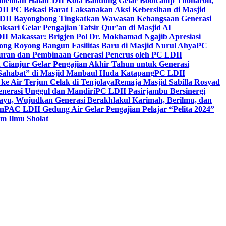
belihan Halal
LDII Kota Bandung Gelar Bootcamp Thoharoh,
I PC Bekasi Barat Laksanakan Aksi Kebersihan di Masjid
DII Bayongbong Tingkatkan Wawasan Kebangsaan Generasi
ari Gelar Pengajian Tafsir Qur’an di Masjid Al
II Makassar: Brigjen Pol Dr. Mokhamad Ngajib Apresiasi
ng Royong Bangun Fasilitas Baru di Masjid Nurul Ahya
PC
n dan Pembinaan Generasi Penerus oleh PC LDII
Cianjur Gelar Pengajian Akhir Tahun untuk Generasi
 Sahabat” di Masjid Manbaul Huda Katapang
PC LDII
ke Air Terjun Celak di Tenjolaya
Remaja Masjid Sabilla Rosyad
enerasi Unggul dan Mandiri
PC LDII Pasirjambu Bersinergi
ayu, Wujudkan Generasi Berakhlakul Karimah, Berilmu, dan
n
PAC LDII Gedung Air Gelar Pengajian Pelajar “Pelita 2024”
m Ilmu Sholat