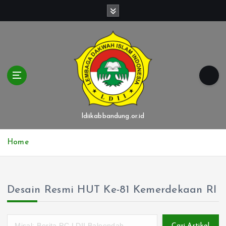
S
k
i
p
t
o
c
o
n
t
ldiikabbandung.or.id
e
n
Home
t
Desain Resmi HUT Ke-81 Kemerdekaan RI
Cari Artikel