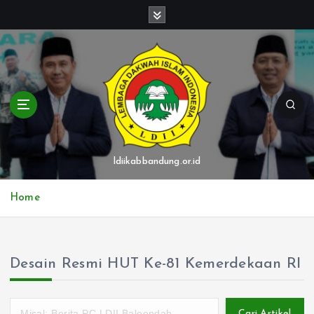
S
k
i
p
t
o
c
o
n
t
ldiikabbandung.or.id
e
n
Home
t
Desain Resmi HUT Ke-81 Kemerdekaan RI
Cari Artikel