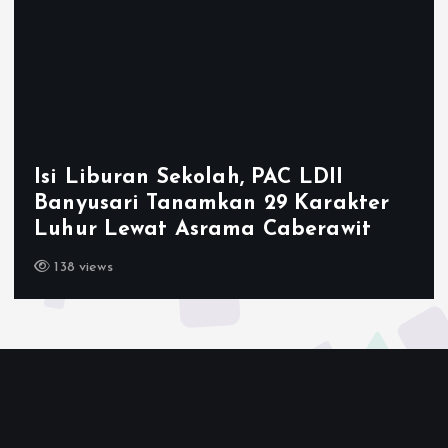
Ketum LDII 
Sekolah, PAC LDII
2026, Tegas
anamkan 29 Karakter
Generasi Un
t Asrama Caberawit
Emas 2045
143 views