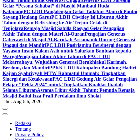
Akhir Tahun untuk Generasi Unggul
Generus LDII Soreang
Gelar “Pesona Sahabat” di Masjid Manbaul Huda
Katapang
PC LDII Pangalengan Gelar Tadabur Alam di Pantai
Sayang Heulang Garut
PC LDII Ciwidey Isi Liburan Akhir
Tahun dengan Refreshing ke Air Terjun Celak di
Tenjolaya
Remaja Masjid Sabilla Rosyad Gelar Pengajian
Akhir Tahun dengan Materi Al-Quran
Pengajian Generus
Caberawit di Masjid Al-Barokah Arcamanik Dorong Generasi
Unggul dan Mandiri
PC LDII Pasirjambu Bersinergi dengan
Yayasan Insan Kalam Asih untuk Salurkan Bantuan kepada
Warga
Pengajian Libur Akhir Tahun di PAC LDII
Mekarrahayu, Wujudkan Generasi Berakhlakul Karimah,
Berilmu, dan Mandiri
PPKK LDII Kabupaten Bandung Hadiri
Kajian Syahriyyah MTW Rahmatul Ummah: Tingkatkan
Sinergi dan Ketakwaan
PAC LDII Gedung Air Gelar Pengajian
Pelajar “Pelita 2024” untuk Tingkatkan Kualitas Ibadah
Selama Liburan
Asrama Libur Akhir Tahun: Pemuda Remaja
Masjid Baitul Izza Prafi Perdalam Ilmu Sholat
Thu. Aug 6th, 2026
Redaksi
Tentang
Privacy Policy