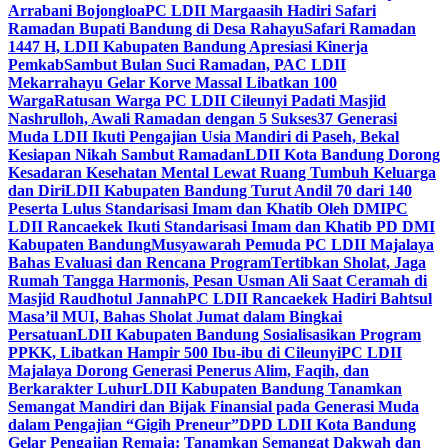
Arrabani Bojongloa
PC LDII Margaasih Hadiri Safari
Ramadan Bupati Bandung di Desa Rahayu
Safari Ramadan
1447 H, LDII Kabupaten Bandung Apresiasi Kinerja
Pemkab
Sambut Bulan Suci Ramadan, PAC LDII
Mekarrahayu Gelar Korve Massal Libatkan 100
Warga
Ratusan Warga PC LDII Cileunyi Padati Masjid
Nashrulloh, Awali Ramadan dengan 5 Sukses
37 Generasi
Muda LDII Ikuti Pengajian Usia Mandiri di Paseh, Bekal
Kesiapan Nikah Sambut Ramadan
LDII Kota Bandung Dorong
Kesadaran Kesehatan Mental Lewat Ruang Tumbuh Keluarga
dan Diri
LDII Kabupaten Bandung Turut Andil 70 dari 140
Peserta Lulus Standarisasi Imam dan Khatib Oleh DMI
PC
LDII Rancaekek Ikuti Standarisasi Imam dan Khatib PD DMI
Kabupaten Bandung
Musyawarah Pemuda PC LDII Majalaya
Bahas Evaluasi dan Rencana Program
Tertibkan Sholat, Jaga
Rumah Tangga Harmonis, Pesan Usman Ali Saat Ceramah di
Masjid Raudhotul Jannah
PC LDII Rancaekek Hadiri Bahtsul
Masa’il MUI, Bahas Sholat Jumat dalam Bingkai
Persatuan
LDII Kabupaten Bandung Sosialisasikan Program
PPKK, Libatkan Hampir 500 Ibu-ibu di Cileunyi
PC LDII
Majalaya Dorong Generasi Penerus Alim, Faqih, dan
Berkarakter Luhur
LDII Kabupaten Bandung Tanamkan
Semangat Mandiri dan Bijak Finansial pada Generasi Muda
dalam Pengajian “Gigih Preneur”
DPD LDII Kota Bandung
Gelar Pengajian Remaja: Tanamkan Semangat Dakwah dan