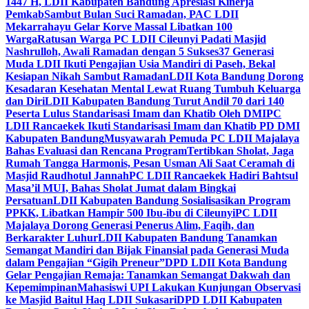
1447 H, LDII Kabupaten Bandung Apresiasi Kinerja
Pemkab
Sambut Bulan Suci Ramadan, PAC LDII
Mekarrahayu Gelar Korve Massal Libatkan 100
Warga
Ratusan Warga PC LDII Cileunyi Padati Masjid
Nashrulloh, Awali Ramadan dengan 5 Sukses
37 Generasi
Muda LDII Ikuti Pengajian Usia Mandiri di Paseh, Bekal
Kesiapan Nikah Sambut Ramadan
LDII Kota Bandung Dorong
Kesadaran Kesehatan Mental Lewat Ruang Tumbuh Keluarga
dan Diri
LDII Kabupaten Bandung Turut Andil 70 dari 140
Peserta Lulus Standarisasi Imam dan Khatib Oleh DMI
PC
LDII Rancaekek Ikuti Standarisasi Imam dan Khatib PD DMI
Kabupaten Bandung
Musyawarah Pemuda PC LDII Majalaya
Bahas Evaluasi dan Rencana Program
Tertibkan Sholat, Jaga
Rumah Tangga Harmonis, Pesan Usman Ali Saat Ceramah di
Masjid Raudhotul Jannah
PC LDII Rancaekek Hadiri Bahtsul
Masa’il MUI, Bahas Sholat Jumat dalam Bingkai
Persatuan
LDII Kabupaten Bandung Sosialisasikan Program
PPKK, Libatkan Hampir 500 Ibu-ibu di Cileunyi
PC LDII
Majalaya Dorong Generasi Penerus Alim, Faqih, dan
Berkarakter Luhur
LDII Kabupaten Bandung Tanamkan
Semangat Mandiri dan Bijak Finansial pada Generasi Muda
dalam Pengajian “Gigih Preneur”
DPD LDII Kota Bandung
Gelar Pengajian Remaja: Tanamkan Semangat Dakwah dan
Kepemimpinan
Mahasiswi UPI Lakukan Kunjungan Observasi
ke Masjid Baitul Haq LDII Sukasari
DPD LDII Kabupaten