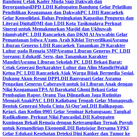
Bandung Cetak Kader Muda Siap Dakwah dan
Berorganisasi
DPD LDII Kabupaten Bandung Gelar Pelatihan
Pendidikan Keagamaan dan Dakwah
PC LDII Rancaekek
Gelar Konsolidasi, Bahas Peningkatan Kapasitas Pengurus dan
Literasi Digital
DMI dan LDII Kota Tasikmalaya Perkuat
Sinergi untuk Memakmurkan Masjid dan Ukhuwah
Islamiyah
PC LDII Rancaekek dan DKM Al Awwabin Gelar
Pemantauan Istiwa A’zam, Arah Kiblat Terverifikasi
Asrama
Liburan Generus LDII Rancaekek Tanamkan 29 Karakter
Luhur pada Remaja SMP
Asrama Liburan Generus PC LDII
Soreang: Edukatif, Seru, dan Tanamkan Karakter
Mandiri
Asrama Liburan Sekolah PC LDII Bekasi Barat:
Cetak Generasi Berkarakter Luhur dan Alim Mandiri
Wakil
Ketua PC LDII Rancaekek Ajak Warga Bijak Bermedia Sosial,
Dukung Akun Resmi DPP
LDII Banyusari Gelar Asrama
Pengajian Generus Caberawit untuk Isi Liburan Anak dengan
Nilai Keagamaan
TPA Al Barokatul Ghoni Bekasi Gelar
Pembagian Rapor, Orang Tua Diingatkan Jaga Rutinitas
Mengaji Anak
PAC LDII Kaliabang Tengah Gelar Munaqosah,
Bentuk Generasi Muda Cinta Al-Qur’an
LDII Balikpapan,
Kejari, dan Kodim 0905 Gelar Seminar Kebangsaan: Tangkal
Radikalisme, Perkuat Nilai Pancasila
LDII Kabupaten
Kuningan Bekali Remaja dengan Keterampilan Ternak Puyuh
untuk Kemandirian Ekonomi
LDII Batujajar Bersama YPKI
Gelar Edukasi Kesehatan Deteksi Dini Kanker dan Tumor ke