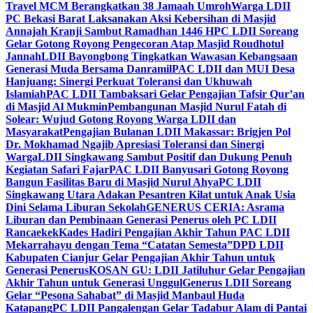
Travel MCM Berangkatkan 38 Jamaah Umroh
Warga LDII
PC Bekasi Barat Laksanakan Aksi Kebersihan di Masjid
Annajah Kranji Sambut Ramadhan 1446 H
PC LDII Soreang
Gelar Gotong Royong Pengecoran Atap Masjid Roudhotul
Jannah
LDII Bayongbong Tingkatkan Wawasan Kebangsaan
Generasi Muda Bersama Danramil
PAC LDII dan MUI Desa
Hanjuang: Sinergi Perkuat Toleransi dan Ukhuwah
Islamiah
PAC LDII Tambaksari Gelar Pengajian Tafsir Qur’an
di Masjid Al Mukmin
Pembangunan Masjid Nurul Fatah di
Solear: Wujud Gotong Royong Warga LDII dan
Masyarakat
Pengajian Bulanan LDII Makassar: Brigjen Pol
Dr. Mokhamad Ngajib Apresiasi Toleransi dan Sinergi
Warga
LDII Singkawang Sambut Positif dan Dukung Penuh
Kegiatan Safari Fajar
PAC LDII Banyusari Gotong Royong
Bangun Fasilitas Baru di Masjid Nurul Ahya
PC LDII
Singkawang Utara Adakan Pesantren Kilat untuk Anak Usia
Dini Selama Liburan Sekolah
GENERUS CERIA: Asrama
Liburan dan Pembinaan Generasi Penerus oleh PC LDII
Rancaekek
Kades Hadiri Pengajian Akhir Tahun PAC LDII
Mekarrahayu dengan Tema “Catatan Semesta”
DPD LDII
Kabupaten Cianjur Gelar Pengajian Akhir Tahun untuk
Generasi Penerus
KOSAN GU: LDII Jatiluhur Gelar Pengajian
Akhir Tahun untuk Generasi Unggul
Generus LDII Soreang
Gelar “Pesona Sahabat” di Masjid Manbaul Huda
Katapang
PC LDII Pangalengan Gelar Tadabur Alam di Pantai