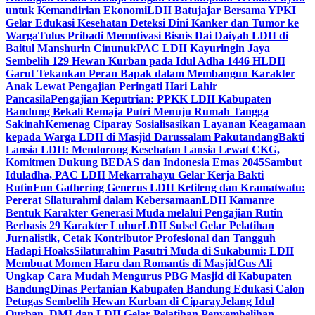
untuk Kemandirian Ekonomi
LDII Batujajar Bersama YPKI
Gelar Edukasi Kesehatan Deteksi Dini Kanker dan Tumor ke
Warga
Tulus Pribadi Memotivasi Bisnis Dai Daiyah LDII di
Baitul Manshurin Cinunuk
PAC LDII Kayuringin Jaya
Sembelih 129 Hewan Kurban pada Idul Adha 1446 H
LDII
Garut Tekankan Peran Bapak dalam Membangun Karakter
Anak Lewat Pengajian Peringati Hari Lahir
Pancasila
Pengajian Keputrian: PPKK LDII Kabupaten
Bandung Bekali Remaja Putri Menuju Rumah Tangga
Sakinah
Kemenag Ciparay Sosialisasikan Layanan Keagamaan
kepada Warga LDII di Masjid Darussalam Pakutandang
Bakti
Lansia LDII: Mendorong Kesehatan Lansia Lewat CKG,
Komitmen Dukung BEDAS dan Indonesia Emas 2045
Sambut
Iduladha, PAC LDII Mekarrahayu Gelar Kerja Bakti
Rutin
Fun Gathering Generus LDII Ketileng dan Kramatwatu:
Pererat Silaturahmi dalam Kebersamaan
LDII Kamanre
Bentuk Karakter Generasi Muda melalui Pengajian Rutin
Berbasis 29 Karakter Luhur
LDII Sulsel Gelar Pelatihan
Jurnalistik, Cetak Kontributor Profesional dan Tangguh
Hadapi Hoaks
Silaturahim Pasutri Muda di Sukabumi: LDII
Membuat Momen Haru dan Romantis di Masjid
Gus Ali
Ungkap Cara Mudah Mengurus PBG Masjid di Kabupaten
Bandung
Dinas Pertanian Kabupaten Bandung Edukasi Calon
Petugas Sembelih Hewan Kurban di Ciparay
Jelang Idul
Qurban, DMI dan LDII Gelar Pelatihan Penyembelihan