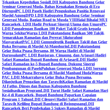
Tekankan Kepedulian Sosial
LDII Kabupaten Bandung Gelar
Seminar Generasi Muda, Bahas Kenakalan Remaja di Era
Disrupsi
PC LDII Paseh Hadiri Pengukuhan Panitia Renovasi
Masjid Agung
DPD LDII Kabupaten Bandung Gelar Seminar
Generasi Muda, Bagian Road to Musda VIII
Halal Bihalal MUI
Rancaekek, LDII Hadir Perkuat Sinergi Ulama dan Umaro
PC
LDII Pangalengan Bagikan 180 Paket Takjil Gratis kepada
Warga Sekitar
Warga LDII Pakutandang Bagikan 500 Takjil,
Semarakkan Ramadan dan Pererat Silaturahmi
Masyarakat
PAC LDII Gunungleutik Bagikan Takjil dan Gelar
Buka Bersama di Masjid Al-Manshurin
LDII Pakutandang
Gelar Buka Puasa Bersama, 80 Warga Hadiri di Masjid
Darussalam
PC LDII Banjaran, Cimaung, dan Arjasari Hadiri
Safari Ramadan Bupati Bandung di Arjasari
LDII Hadiri
Safari Ramadan ke-5 Bupati Bandung, Dukung Sinergi
Pembangunan di Paseh
Puluhan Generasi Muda LDII Soreang
Gelar Buka Puasa Bersama di Masjid Manbaul Huda
Warga
PAC LDII Mekarrahayu Gelar Buka Puasa Bersama,
Dilanjutkan Pengajian dan Tarawih
Kajian Ramadan di Masjid
Al Fathu, Dinsos dan Baznas Kabupaten Bandung
Sosialisasikan Program
LDII Turut Hadir Safari Ramadan Hari
Ke-4 di Rancaekek, Bupati Bandung Paparkan Capaian
Program 1 Tahun
LDII Cileunyi Hadiri Safari Ramadan dan
Tarawih Keliling Bupati Bandung di Bojongsoang
LDII
Rancaekek Beri Pembekalan 5 Sukses Ramadan di Masjid