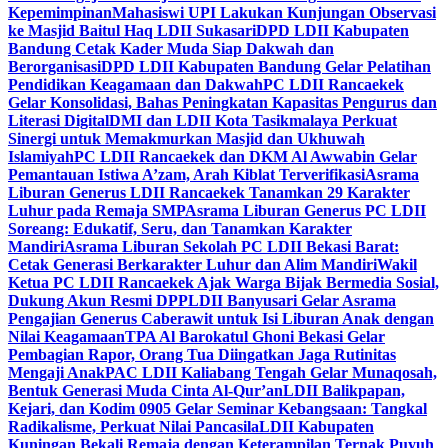
Kepemimpinan
Mahasiswi UPI Lakukan Kunjungan Observasi
ke Masjid Baitul Haq LDII Sukasari
DPD LDII Kabupaten
Bandung Cetak Kader Muda Siap Dakwah dan
Berorganisasi
DPD LDII Kabupaten Bandung Gelar Pelatihan
Pendidikan Keagamaan dan Dakwah
PC LDII Rancaekek
Gelar Konsolidasi, Bahas Peningkatan Kapasitas Pengurus dan
Literasi Digital
DMI dan LDII Kota Tasikmalaya Perkuat
Sinergi untuk Memakmurkan Masjid dan Ukhuwah
Islamiyah
PC LDII Rancaekek dan DKM Al Awwabin Gelar
Pemantauan Istiwa A’zam, Arah Kiblat Terverifikasi
Asrama
Liburan Generus LDII Rancaekek Tanamkan 29 Karakter
Luhur pada Remaja SMP
Asrama Liburan Generus PC LDII
Soreang: Edukatif, Seru, dan Tanamkan Karakter
Mandiri
Asrama Liburan Sekolah PC LDII Bekasi Barat:
Cetak Generasi Berkarakter Luhur dan Alim Mandiri
Wakil
Ketua PC LDII Rancaekek Ajak Warga Bijak Bermedia Sosial,
Dukung Akun Resmi DPP
LDII Banyusari Gelar Asrama
Pengajian Generus Caberawit untuk Isi Liburan Anak dengan
Nilai Keagamaan
TPA Al Barokatul Ghoni Bekasi Gelar
Pembagian Rapor, Orang Tua Diingatkan Jaga Rutinitas
Mengaji Anak
PAC LDII Kaliabang Tengah Gelar Munaqosah,
Bentuk Generasi Muda Cinta Al-Qur’an
LDII Balikpapan,
Kejari, dan Kodim 0905 Gelar Seminar Kebangsaan: Tangkal
Radikalisme, Perkuat Nilai Pancasila
LDII Kabupaten
Kuningan Bekali Remaja dengan Keterampilan Ternak Puyuh