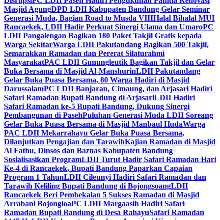
Disrupsi
PC LDII Paseh Hadiri Pengukuhan Panitia Renovasi
Masjid Agung
DPD LDII Kabupaten Bandung Gelar Seminar
Generasi Muda, Bagian Road to Musda VIII
Halal Bihalal MUI
Rancaekek, LDII Hadir Perkuat Sinergi Ulama dan Umaro
PC
LDII Pangalengan Bagikan 180 Paket Takjil Gratis kepada
Warga Sekitar
Warga LDII Pakutandang Bagikan 500 Takjil,
Semarakkan Ramadan dan Pererat Silaturahmi
Masyarakat
PAC LDII Gunungleutik Bagikan Takjil dan Gelar
Buka Bersama di Masjid Al-Manshurin
LDII Pakutandang
Gelar Buka Puasa Bersama, 80 Warga Hadiri di Masjid
Darussalam
PC LDII Banjaran, Cimaung, dan Arjasari Hadiri
Safari Ramadan Bupati Bandung di Arjasari
LDII Hadiri
Safari Ramadan ke-5 Bupati Bandung, Dukung Sinergi
Pembangunan di Paseh
Puluhan Generasi Muda LDII Soreang
Gelar Buka Puasa Bersama di Masjid Manbaul Huda
Warga
PAC LDII Mekarrahayu Gelar Buka Puasa Bersama,
Dilanjutkan Pengajian dan Tarawih
Kajian Ramadan di Masjid
Al Fathu, Dinsos dan Baznas Kabupaten Bandung
Sosialisasikan Program
LDII Turut Hadir Safari Ramadan Hari
Ke-4 di Rancaekek, Bupati Bandung Paparkan Capaian
Program 1 Tahun
LDII Cileunyi Hadiri Safari Ramadan dan
Tarawih Keliling Bupati Bandung di Bojongsoang
LDII
Rancaekek Beri Pembekalan 5 Sukses Ramadan di Masjid
Arrabani Bojongloa
PC LDII Margaasih Hadiri Safari
Ramadan Bupati Bandung di Desa Rahayu
Safari Ramadan