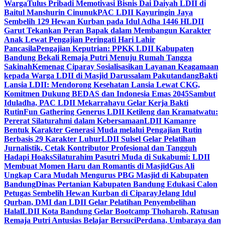
Warga
Tulus Pribadi Memotivasi Bisnis Dai Daiyah LDII di
Baitul Manshurin Cinunuk
PAC LDII Kayuringin Jaya
Sembelih 129 Hewan Kurban pada Idul Adha 1446 H
LDII
Garut Tekankan Peran Bapak dalam Membangun Karakter
Anak Lewat Pengajian Peringati Hari Lahir
Pancasila
Pengajian Keputrian: PPKK LDII Kabupaten
Bandung Bekali Remaja Putri Menuju Rumah Tangga
Sakinah
Kemenag Ciparay Sosialisasikan Layanan Keagamaan
kepada Warga LDII di Masjid Darussalam Pakutandang
Bakti
Lansia LDII: Mendorong Kesehatan Lansia Lewat CKG,
Komitmen Dukung BEDAS dan Indonesia Emas 2045
Sambut
Iduladha, PAC LDII Mekarrahayu Gelar Kerja Bakti
Rutin
Fun Gathering Generus LDII Ketileng dan Kramatwatu:
Pererat Silaturahmi dalam Kebersamaan
LDII Kamanre
Bentuk Karakter Generasi Muda melalui Pengajian Rutin
Berbasis 29 Karakter Luhur
LDII Sulsel Gelar Pelatihan
Jurnalistik, Cetak Kontributor Profesional dan Tangguh
Hadapi Hoaks
Silaturahim Pasutri Muda di Sukabumi: LDII
Membuat Momen Haru dan Romantis di Masjid
Gus Ali
Ungkap Cara Mudah Mengurus PBG Masjid di Kabupaten
Bandung
Dinas Pertanian Kabupaten Bandung Edukasi Calon
Petugas Sembelih Hewan Kurban di Ciparay
Jelang Idul
Qurban, DMI dan LDII Gelar Pelatihan Penyembelihan
Halal
LDII Kota Bandung Gelar Bootcamp Thoharoh, Ratusan
Remaja Putri Antusias Belajar Bersuci
Perdana, Umbaraya dan