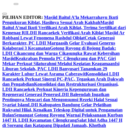
PILIHAN EDITOR:
Masjid Baitul A’la Mekarrahayu Ikuti
Pengukuran Kiblat, Hasilnya Sesuai Arah Kakbah
Masjid
Baitul A’mal Ikuti Verifikasi Arah Kiblat, Terima Sertifikat dari
Kemenag RI
LDII Rancaekek Verifikasi Arah Kiblat Masjid Ar
Robbani Lewat Fenomena Rashdul Qiblat
Cetak Generasi
Berkarakter, PC LDII Margaasih Gelar Evaluasi Generus
Kolaborasi 3 Kecamatan
Gotong Royong di Bojong Badak:
LDII Cikancung dan Warga Cikasungka Rawat Kebersihan
Masjid
Keakraban Pemuda PC Cilengkrang dan PAC Giri
Mekar Perkuat Silaturahmi Melalui Kegiatan Keagamaan
Isi
Liburan Sekolah, PAC LDII Banyusari Tanamkan 29
Karakter Luhur Lewat Asrama Caberawit
Konsolidasi LDII
Rancaekek Perkuat Sinergi PC-PAC, Tegaskan Arah Dakwah
dan Pengabdian
Konsolidasi dan Restrukturisasi Organisasi,
LDII Rancaekek Perkuat Kinerja Kepengurusan dan
Regenerasi Generasi Penerus
LDII Baleendah Ingatkan
Pentingnya Mencari dan Mengonsumsi Rezeki Halal Sesuai
Syariat Islam
LDII Kabupaten Bandung Gelar Pelatihan
Rukyatul Hilal, Kenalkan Teleskop Digital untuk Pengamatan
Bulan
Semangat Gotong Royong Warnai Pelaksanaan Kurban
1447 H. LDII Kecamatan Cilengkrang
Salat Idul Adha 1447 H
di Soreang dan Katapang Dipadati Jamaah, Khotbah