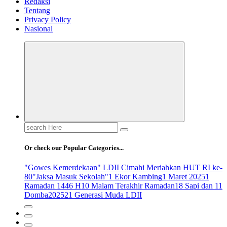
Redaksi
Tentang
Privacy Policy
Nasional
Search
for:
Or check our Popular Categories...
"Gowes Kemerdekaan" LDII Cimahi Meriahkan HUT RI ke-
80
"Jaksa Masuk Sekolah"
1 Ekor Kambing
1 Maret 2025
1
Ramadan 1446 H
10 Malam Terakhir Ramadan
18 Sapi dan 11
Domba
2025
21 Generasi Muda LDII