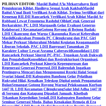
Skip
PILIHAN EDITOR:
Masjid Baitul A’la Mekarrahayu Ikuti
to
Pengukuran Kiblat, Hasilnya Sesuai Arah Kakbah
Masjid
content
Baitul A’mal Ikuti Verifikasi Arah Kiblat, Terima Sertifikat dari
Kemenag RI
LDII Rancaekek Verifikasi Arah Kiblat Masjid Ar
Robbani Lewat Fenomena Rashdul Qiblat
Cetak Generasi
Berkarakter, PC LDII Margaasih Gelar Evaluasi Generus
Kolaborasi 3 Kecamatan
Gotong Royong di Bojong Badak:
LDII Cikancung dan Warga Cikasungka Rawat Kebersihan
Masjid
Keakraban Pemuda PC Cilengkrang dan PAC Giri
Mekar Perkuat Silaturahmi Melalui Kegiatan Keagamaan
Isi
Liburan Sekolah, PAC LDII Banyusari Tanamkan 29
Karakter Luhur Lewat Asrama Caberawit
Konsolidasi LDII
Rancaekek Perkuat Sinergi PC-PAC, Tegaskan Arah Dakwah
dan Pengabdian
Konsolidasi dan Restrukturisasi Organisasi,
LDII Rancaekek Perkuat Kinerja Kepengurusan dan
Regenerasi Generasi Penerus
LDII Baleendah Ingatkan
Pentingnya Mencari dan Mengonsumsi Rezeki Halal Sesuai
Syariat Islam
LDII Kabupaten Bandung Gelar Pelatihan
Rukyatul Hilal, Kenalkan Teleskop Digital untuk Pengamatan
Bulan
Semangat Gotong Royong Warnai Pelaksanaan Kurban
1447 H. LDII Kecamatan Cilengkrang
Salat Idul Adha 1447 H
di Soreang dan Katapang Dipadati Jamaah, Khotbah
Tekankan Kepedulian Sosial
LDII Kabupaten Bandung Gelar
Seminar Generasi Muda, Bahas Kenakalan Remaja di Era