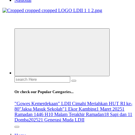
Nasional
ldiikabbandung.or.id
Search
for:
Or check our Popular Categories...
"Gowes Kemerdekaan" LDII Cimahi Meriahkan HUT RI ke-
80
"Jaksa Masuk Sekolah"
1 Ekor Kambing
1 Maret 2025
1
Ramadan 1446 H
10 Malam Terakhir Ramadan
18 Sapi dan 11
Domba
2025
21 Generasi Muda LDII