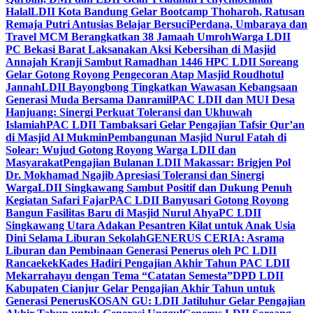
Halal
LDII Kota Bandung Gelar Bootcamp Thoharoh, Ratusan
Remaja Putri Antusias Belajar Bersuci
Perdana, Umbaraya dan
Travel MCM Berangkatkan 38 Jamaah Umroh
Warga LDII
PC Bekasi Barat Laksanakan Aksi Kebersihan di Masjid
Annajah Kranji Sambut Ramadhan 1446 H
PC LDII Soreang
Gelar Gotong Royong Pengecoran Atap Masjid Roudhotul
Jannah
LDII Bayongbong Tingkatkan Wawasan Kebangsaan
Generasi Muda Bersama Danramil
PAC LDII dan MUI Desa
Hanjuang: Sinergi Perkuat Toleransi dan Ukhuwah
Islamiah
PAC LDII Tambaksari Gelar Pengajian Tafsir Qur’an
di Masjid Al Mukmin
Pembangunan Masjid Nurul Fatah di
Solear: Wujud Gotong Royong Warga LDII dan
Masyarakat
Pengajian Bulanan LDII Makassar: Brigjen Pol
Dr. Mokhamad Ngajib Apresiasi Toleransi dan Sinergi
Warga
LDII Singkawang Sambut Positif dan Dukung Penuh
Kegiatan Safari Fajar
PAC LDII Banyusari Gotong Royong
Bangun Fasilitas Baru di Masjid Nurul Ahya
PC LDII
Singkawang Utara Adakan Pesantren Kilat untuk Anak Usia
Dini Selama Liburan Sekolah
GENERUS CERIA: Asrama
Liburan dan Pembinaan Generasi Penerus oleh PC LDII
Rancaekek
Kades Hadiri Pengajian Akhir Tahun PAC LDII
Mekarrahayu dengan Tema “Catatan Semesta”
DPD LDII
Kabupaten Cianjur Gelar Pengajian Akhir Tahun untuk
Generasi Penerus
KOSAN GU: LDII Jatiluhur Gelar Pengajian