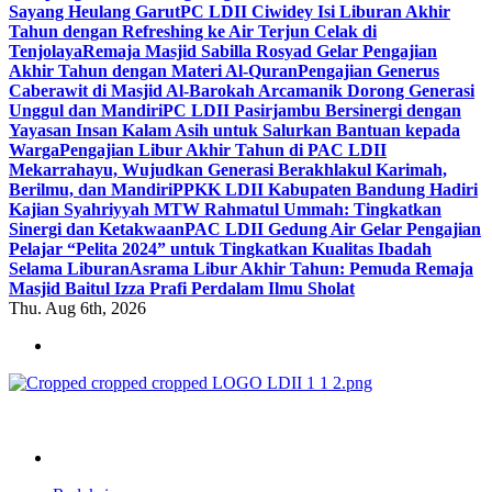
Sayang Heulang Garut
PC LDII Ciwidey Isi Liburan Akhir
Tahun dengan Refreshing ke Air Terjun Celak di
Tenjolaya
Remaja Masjid Sabilla Rosyad Gelar Pengajian
Akhir Tahun dengan Materi Al-Quran
Pengajian Generus
Caberawit di Masjid Al-Barokah Arcamanik Dorong Generasi
Unggul dan Mandiri
PC LDII Pasirjambu Bersinergi dengan
Yayasan Insan Kalam Asih untuk Salurkan Bantuan kepada
Warga
Pengajian Libur Akhir Tahun di PAC LDII
Mekarrahayu, Wujudkan Generasi Berakhlakul Karimah,
Berilmu, dan Mandiri
PPKK LDII Kabupaten Bandung Hadiri
Kajian Syahriyyah MTW Rahmatul Ummah: Tingkatkan
Sinergi dan Ketakwaan
PAC LDII Gedung Air Gelar Pengajian
Pelajar “Pelita 2024” untuk Tingkatkan Kualitas Ibadah
Selama Liburan
Asrama Libur Akhir Tahun: Pemuda Remaja
Masjid Baitul Izza Prafi Perdalam Ilmu Sholat
Thu. Aug 6th, 2026
ldiikabbandung.or.id