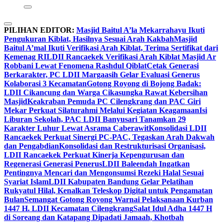
PILIHAN EDITOR:
Masjid Baitul A’la Mekarrahayu Ikuti
Pengukuran Kiblat, Hasilnya Sesuai Arah Kakbah
Masjid
Baitul A’mal Ikuti Verifikasi Arah Kiblat, Terima Sertifikat dari
Kemenag RI
LDII Rancaekek Verifikasi Arah Kiblat Masjid Ar
Robbani Lewat Fenomena Rashdul Qiblat
Cetak Generasi
Berkarakter, PC LDII Margaasih Gelar Evaluasi Generus
Kolaborasi 3 Kecamatan
Gotong Royong di Bojong Badak:
LDII Cikancung dan Warga Cikasungka Rawat Kebersihan
Masjid
Keakraban Pemuda PC Cilengkrang dan PAC Giri
Mekar Perkuat Silaturahmi Melalui Kegiatan Keagamaan
Isi
Liburan Sekolah, PAC LDII Banyusari Tanamkan 29
Karakter Luhur Lewat Asrama Caberawit
Konsolidasi LDII
Rancaekek Perkuat Sinergi PC-PAC, Tegaskan Arah Dakwah
dan Pengabdian
Konsolidasi dan Restrukturisasi Organisasi,
LDII Rancaekek Perkuat Kinerja Kepengurusan dan
Regenerasi Generasi Penerus
LDII Baleendah Ingatkan
Pentingnya Mencari dan Mengonsumsi Rezeki Halal Sesuai
Syariat Islam
LDII Kabupaten Bandung Gelar Pelatihan
Rukyatul Hilal, Kenalkan Teleskop Digital untuk Pengamatan
Bulan
Semangat Gotong Royong Warnai Pelaksanaan Kurban
1447 H. LDII Kecamatan Cilengkrang
Salat Idul Adha 1447 H
di Soreang dan Katapang Dipadati Jamaah, Khotbah