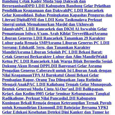
Bandung Cetak Kader Muda Siap Dakwah dan
Berorganisasi
DPD LDII Kabupaten Bandung Gelar Pelatihan
Pendidikan Keagamaan dan Dakwah
PC LDII Rancaekek
Gelar Konsolidasi, Bahas Peningkatan Kapasitas Pengurus dan
Literasi Digital
DMI dan LDII Kota Tasikmalaya Perkuat
Sinergi untuk Memakmurkan Masjid dan Ukhuwah
Islamiyah
PC LDII Rancaekek dan DKM Al Awwabin Gelar
Pemantauan Istiwa A’zam, Arah Kiblat Terverifikasi
Asrama
Liburan Generus LDII Rancaekek Tanamkan 29 Karakter
Luhur pada Remaja SMP
Asrama Liburan Generus PC LDII
Soreang: Edukatif, Seru, dan Tanamkan Karakter
Mandiri
Asrama Liburan Sekolah PC LDII Bekasi Barat:
Cetak Generasi Berkarakter Luhur dan Alim Mandiri
Wakil
Ketua PC LDII Rancaekek Ajak Warga Bijak Bermedia Sosial,
Dukung Akun Resmi DPP
LDII Banyusari Gelar Asrama
Pengajian Generus Caberawit untuk Isi Liburan Anak dengan
Nilai Keagamaan
TPA Al Barokatul Ghoni Bekasi Gelar
Pembagian Rapor, Orang Tua Diingatkan Jaga Rutinitas
Mengaji Anak
PAC LDII Kaliabang Tengah Gelar Munaqosah,
Bentuk Generasi Muda Cinta Al-Qur’an
LDII Balikpapan,
Kejari, dan Kodim 0905 Gelar Seminar Kebangsaan: Tangkal
Radikalisme, Perkuat Nilai Pancasila
LDII Kabupaten
Kuningan Bekali Remaja dengan Keterampilan Ternak Puyuh
untuk Kemandirian Ekonomi
LDII Batujajar Bersama YPKI
Gelar Edukasi Kesehatan Deteksi Dini Kanker dan Tumor ke