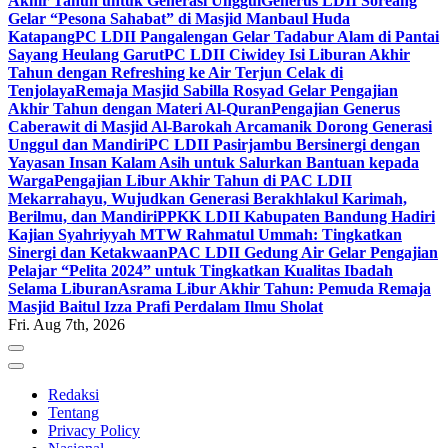
Akhir Tahun untuk Generasi Unggul
Generus LDII Soreang
Gelar “Pesona Sahabat” di Masjid Manbaul Huda
Katapang
PC LDII Pangalengan Gelar Tadabur Alam di Pantai
Sayang Heulang Garut
PC LDII Ciwidey Isi Liburan Akhir
Tahun dengan Refreshing ke Air Terjun Celak di
Tenjolaya
Remaja Masjid Sabilla Rosyad Gelar Pengajian
Akhir Tahun dengan Materi Al-Quran
Pengajian Generus
Caberawit di Masjid Al-Barokah Arcamanik Dorong Generasi
Unggul dan Mandiri
PC LDII Pasirjambu Bersinergi dengan
Yayasan Insan Kalam Asih untuk Salurkan Bantuan kepada
Warga
Pengajian Libur Akhir Tahun di PAC LDII
Mekarrahayu, Wujudkan Generasi Berakhlakul Karimah,
Berilmu, dan Mandiri
PPKK LDII Kabupaten Bandung Hadiri
Kajian Syahriyyah MTW Rahmatul Ummah: Tingkatkan
Sinergi dan Ketakwaan
PAC LDII Gedung Air Gelar Pengajian
Pelajar “Pelita 2024” untuk Tingkatkan Kualitas Ibadah
Selama Liburan
Asrama Libur Akhir Tahun: Pemuda Remaja
Masjid Baitul Izza Prafi Perdalam Ilmu Sholat
Fri. Aug 7th, 2026
Redaksi
Tentang
Privacy Policy