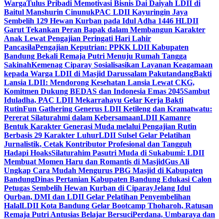
Warga
Tulus Pribadi Memotivasi Bisnis Dai Daiyah LDII di
Baitul Manshurin Cinunuk
PAC LDII Kayuringin Jaya
Sembelih 129 Hewan Kurban pada Idul Adha 1446 H
LDII
Garut Tekankan Peran Bapak dalam Membangun Karakter
Anak Lewat Pengajian Peringati Hari Lahir
Pancasila
Pengajian Keputrian: PPKK LDII Kabupaten
Bandung Bekali Remaja Putri Menuju Rumah Tangga
Sakinah
Kemenag Ciparay Sosialisasikan Layanan Keagamaan
kepada Warga LDII di Masjid Darussalam Pakutandang
Bakti
Lansia LDII: Mendorong Kesehatan Lansia Lewat CKG,
Komitmen Dukung BEDAS dan Indonesia Emas 2045
Sambut
Iduladha, PAC LDII Mekarrahayu Gelar Kerja Bakti
Rutin
Fun Gathering Generus LDII Ketileng dan Kramatwatu:
Pererat Silaturahmi dalam Kebersamaan
LDII Kamanre
Bentuk Karakter Generasi Muda melalui Pengajian Rutin
Berbasis 29 Karakter Luhur
LDII Sulsel Gelar Pelatihan
Jurnalistik, Cetak Kontributor Profesional dan Tangguh
Hadapi Hoaks
Silaturahim Pasutri Muda di Sukabumi: LDII
Membuat Momen Haru dan Romantis di Masjid
Gus Ali
Ungkap Cara Mudah Mengurus PBG Masjid di Kabupaten
Bandung
Dinas Pertanian Kabupaten Bandung Edukasi Calon
Petugas Sembelih Hewan Kurban di Ciparay
Jelang Idul
Qurban, DMI dan LDII Gelar Pelatihan Penyembelihan
Halal
LDII Kota Bandung Gelar Bootcamp Thoharoh, Ratusan
Remaja Putri Antusias Belajar Bersuci
Perdana, Umbaraya dan