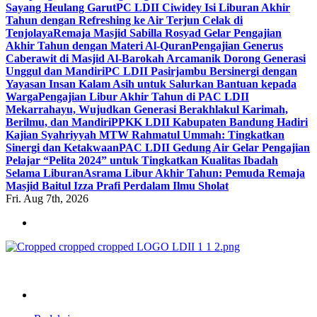
Sayang Heulang Garut
PC LDII Ciwidey Isi Liburan Akhir
Tahun dengan Refreshing ke Air Terjun Celak di
Tenjolaya
Remaja Masjid Sabilla Rosyad Gelar Pengajian
Akhir Tahun dengan Materi Al-Quran
Pengajian Generus
Caberawit di Masjid Al-Barokah Arcamanik Dorong Generasi
Unggul dan Mandiri
PC LDII Pasirjambu Bersinergi dengan
Yayasan Insan Kalam Asih untuk Salurkan Bantuan kepada
Warga
Pengajian Libur Akhir Tahun di PAC LDII
Mekarrahayu, Wujudkan Generasi Berakhlakul Karimah,
Berilmu, dan Mandiri
PPKK LDII Kabupaten Bandung Hadiri
Kajian Syahriyyah MTW Rahmatul Ummah: Tingkatkan
Sinergi dan Ketakwaan
PAC LDII Gedung Air Gelar Pengajian
Pelajar “Pelita 2024” untuk Tingkatkan Kualitas Ibadah
Selama Liburan
Asrama Libur Akhir Tahun: Pemuda Remaja
Masjid Baitul Izza Prafi Perdalam Ilmu Sholat
Fri. Aug 7th, 2026
ldiikabbandung.or.id