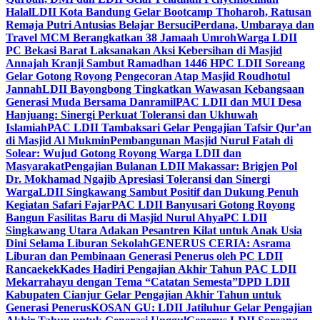
Halal
LDII Kota Bandung Gelar Bootcamp Thoharoh, Ratusan
Remaja Putri Antusias Belajar Bersuci
Perdana, Umbaraya dan
Travel MCM Berangkatkan 38 Jamaah Umroh
Warga LDII
PC Bekasi Barat Laksanakan Aksi Kebersihan di Masjid
Annajah Kranji Sambut Ramadhan 1446 H
PC LDII Soreang
Gelar Gotong Royong Pengecoran Atap Masjid Roudhotul
Jannah
LDII Bayongbong Tingkatkan Wawasan Kebangsaan
Generasi Muda Bersama Danramil
PAC LDII dan MUI Desa
Hanjuang: Sinergi Perkuat Toleransi dan Ukhuwah
Islamiah
PAC LDII Tambaksari Gelar Pengajian Tafsir Qur’an
di Masjid Al Mukmin
Pembangunan Masjid Nurul Fatah di
Solear: Wujud Gotong Royong Warga LDII dan
Masyarakat
Pengajian Bulanan LDII Makassar: Brigjen Pol
Dr. Mokhamad Ngajib Apresiasi Toleransi dan Sinergi
Warga
LDII Singkawang Sambut Positif dan Dukung Penuh
Kegiatan Safari Fajar
PAC LDII Banyusari Gotong Royong
Bangun Fasilitas Baru di Masjid Nurul Ahya
PC LDII
Singkawang Utara Adakan Pesantren Kilat untuk Anak Usia
Dini Selama Liburan Sekolah
GENERUS CERIA: Asrama
Liburan dan Pembinaan Generasi Penerus oleh PC LDII
Rancaekek
Kades Hadiri Pengajian Akhir Tahun PAC LDII
Mekarrahayu dengan Tema “Catatan Semesta”
DPD LDII
Kabupaten Cianjur Gelar Pengajian Akhir Tahun untuk
Generasi Penerus
KOSAN GU: LDII Jatiluhur Gelar Pengajian