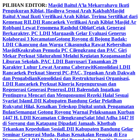
Skip
PILIHAN EDITOR:
Masjid Baitul A’la Mekarrahayu Ikuti
to
Pengukuran Kiblat, Hasilnya Sesuai Arah Kakbah
Masjid
content
Baitul A’mal Ikuti Verifikasi Arah Kiblat, Terima Sertifikat dari
Kemenag RI
LDII Rancaekek Verifikasi Arah Kiblat Masjid Ar
Robbani Lewat Fenomena Rashdul Qiblat
Cetak Generasi
Berkarakter, PC LDII Margaasih Gelar Evaluasi Generus
Kolaborasi 3 Kecamatan
Gotong Royong di Bojong Badak:
LDII Cikancung dan Warga Cikasungka Rawat Kebersihan
Masjid
Keakraban Pemuda PC Cilengkrang dan PAC Giri
Mekar Perkuat Silaturahmi Melalui Kegiatan Keagamaan
Isi
Liburan Sekolah, PAC LDII Banyusari Tanamkan 29
Karakter Luhur Lewat Asrama Caberawit
Konsolidasi LDII
Rancaekek Perkuat Sinergi PC-PAC, Tegaskan Arah Dakwah
dan Pengabdian
Konsolidasi dan Restrukturisasi Organisasi,
LDII Rancaekek Perkuat Kinerja Kepengurusan dan
Regenerasi Generasi Penerus
LDII Baleendah Ingatkan
Pentingnya Mencari dan Mengonsumsi Rezeki Halal Sesuai
Syariat Islam
LDII Kabupaten Bandung Gelar Pelatihan
Rukyatul Hilal, Kenalkan Teleskop Digital untuk Pengamatan
Bulan
Semangat Gotong Royong Warnai Pelaksanaan Kurban
1447 H. LDII Kecamatan Cilengkrang
Salat Idul Adha 1447 H
di Soreang dan Katapang Dipadati Jamaah, Khotbah
Tekankan Kepedulian Sosial
LDII Kabupaten Bandung Gelar
Seminar Generasi Muda, Bahas Kenakalan Remaja di Era