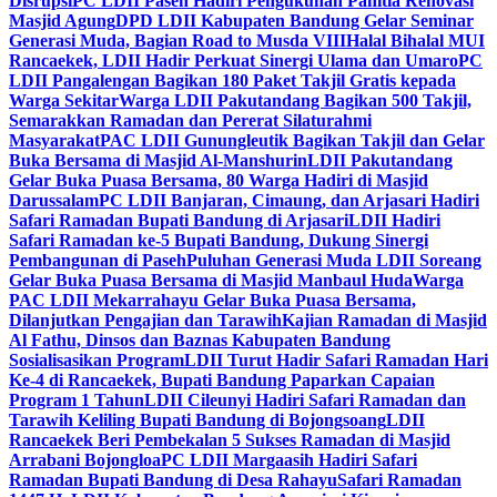
Disrupsi
PC LDII Paseh Hadiri Pengukuhan Panitia Renovasi
Masjid Agung
DPD LDII Kabupaten Bandung Gelar Seminar
Generasi Muda, Bagian Road to Musda VIII
Halal Bihalal MUI
Rancaekek, LDII Hadir Perkuat Sinergi Ulama dan Umaro
PC
LDII Pangalengan Bagikan 180 Paket Takjil Gratis kepada
Warga Sekitar
Warga LDII Pakutandang Bagikan 500 Takjil,
Semarakkan Ramadan dan Pererat Silaturahmi
Masyarakat
PAC LDII Gunungleutik Bagikan Takjil dan Gelar
Buka Bersama di Masjid Al-Manshurin
LDII Pakutandang
Gelar Buka Puasa Bersama, 80 Warga Hadiri di Masjid
Darussalam
PC LDII Banjaran, Cimaung, dan Arjasari Hadiri
Safari Ramadan Bupati Bandung di Arjasari
LDII Hadiri
Safari Ramadan ke-5 Bupati Bandung, Dukung Sinergi
Pembangunan di Paseh
Puluhan Generasi Muda LDII Soreang
Gelar Buka Puasa Bersama di Masjid Manbaul Huda
Warga
PAC LDII Mekarrahayu Gelar Buka Puasa Bersama,
Dilanjutkan Pengajian dan Tarawih
Kajian Ramadan di Masjid
Al Fathu, Dinsos dan Baznas Kabupaten Bandung
Sosialisasikan Program
LDII Turut Hadir Safari Ramadan Hari
Ke-4 di Rancaekek, Bupati Bandung Paparkan Capaian
Program 1 Tahun
LDII Cileunyi Hadiri Safari Ramadan dan
Tarawih Keliling Bupati Bandung di Bojongsoang
LDII
Rancaekek Beri Pembekalan 5 Sukses Ramadan di Masjid
Arrabani Bojongloa
PC LDII Margaasih Hadiri Safari
Ramadan Bupati Bandung di Desa Rahayu
Safari Ramadan