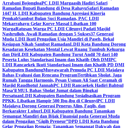
Arrabani Bojongloa
PC LDII Margaasih Hadiri Safari
Ramadan Bupati Bandung di Desa Rahayu
Safari Ramadan
1447 H, LDII Kabupaten Bandung Apresiasi Kinerja
Pemkab
Sambut Bulan Suci Ramadan, PAC LDII
Mekarrahayu Gelar Korve Massal Libatkan 100
Warga
Ratusan Warga PC LDII Cileunyi Padati Masjid
Nashrulloh, Awali Ramadan dengan 5 Sukses
37 Generasi
Muda LDII Ikuti Pengajian Usia Mandiri di Paseh, Bekal
Kesiapan Nikah Sambut Ramadan
LDII Kota Bandung Dorong
Kesadaran Kesehatan Mental Lewat Ruang Tumbuh Keluarga
dan Diri
LDII Kabupaten Bandung Turut Andil 70 dari 140
Peserta Lulus Standarisasi Imam dan Khatib Oleh DMI
PC
LDII Rancaekek Ikuti Standarisasi Imam dan Khatib PD DMI
Kabupaten Bandung
Musyawarah Pemuda PC LDII Majalaya
Bahas Evaluasi dan Rencana Program
Tertibkan Sholat, Jaga
Rumah Tangga Harmonis, Pesan Usman Ali Saat Ceramah di
Masjid Raudhotul Jannah
PC LDII Rancaekek Hadiri Bahtsul
Masa’il MUI, Bahas Sholat Jumat dalam Bingkai
Persatuan
LDII Kabupaten Bandung Sosialisasikan Program
PPKK, Libatkan Hampir 500 Ibu-ibu di Cileunyi
PC LDII
Majalaya Dorong Generasi Penerus Alim, Faqih, dan
Berkarakter Luhur
LDII Kabupaten Bandung Tanamkan
Semangat Mandiri dan Bijak Finansial pada Generasi Muda
dalam Pengajian “Gigih Preneur”
DPD LDII Kota Bandung
Gelar Pengajian Remaja: Tanamkan Semangat Dakwah dan