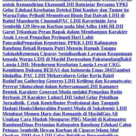
untuk Kemandirian Ekonomi
LDII Batujajar Bersama YPKI
Gelar Edukasi Kesehatan Deteksi Dini Kanker dan Tumor ke
Warga
Tulus Pribadi Memotivasi Bisnis Dai Daiyah LDII di
Baitul Manshurin Cinunuk
PAC LDII Kayuringin Jaya
Sembelih 129 Hewan Kurban pada Idul Adha 1446 H
LDII
Garut Tekankan Peran Bapak dalam Membangun Karakter
Anak Lewat Pengajian Peringati Hari Lahir
Pancasila
Pengajian Keputrian: PPKK LDII Kabupaten
Bandung Bekali Remaja Putri Menuju Rumah Tangga
Sakinah
Kemenag Ciparay Sosialisasikan Layanan Keagamaan
kepada Warga LDII di Masjid Darussalam Pakutandang
Bakti
Lansia LDII: Mendorong Kesehatan Lansia Lewat CKG,
Komitmen Dukung BEDAS dan Indonesia Emas 2045
Sambut
Iduladha, PAC LDII Mekarrahayu Gelar Kerja Bakti
Rutin
Fun Gathering Generus LDII Ketileng dan Kramatwatu:
Pererat Silaturahmi dalam Kebersamaan
LDII Kamanre
Bentuk Karakter Generasi Muda melalui Pengajian Rutin
Berbasis 29 Karakter Luhur
LDII Sulsel Gelar Pelatihan
Jurnalistik, Cetak Kontributor Profesional dan Tangguh
Hadapi Hoaks
Silaturahim Pasutri Muda di Sukabumi: LDII
Membuat Momen Haru dan Romantis di Masjid
Gus Ali
Ungkap Cara Mudah Mengurus PBG Masjid di Kabupaten
Bandung
Dinas Pertanian Kabupaten Bandung Edukasi Calon
Petugas Sembelih Hewan Kurban di Ciparay
Jelang Idul
Qurban, DMI dan LDII Gelar Pelatihan Penyembelihan