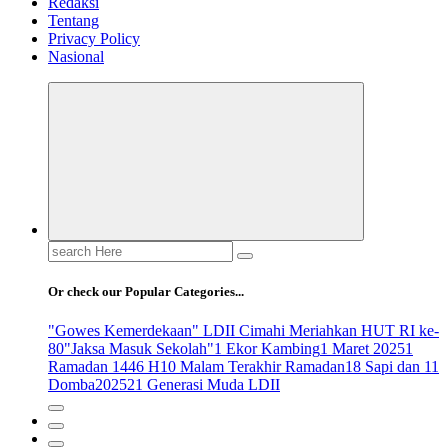
Redaksi
Tentang
Privacy Policy
Nasional
Search
for:
Or check our Popular Categories...
"Gowes Kemerdekaan" LDII Cimahi Meriahkan HUT RI ke-
80
"Jaksa Masuk Sekolah"
1 Ekor Kambing
1 Maret 2025
1
Ramadan 1446 H
10 Malam Terakhir Ramadan
18 Sapi dan 11
Domba
2025
21 Generasi Muda LDII