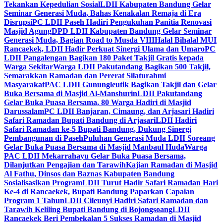
Tekankan Kepedulian Sosial
LDII Kabupaten Bandung Gelar
Seminar Generasi Muda, Bahas Kenakalan Remaja di Era
Disrupsi
PC LDII Paseh Hadiri Pengukuhan Panitia Renovasi
Masjid Agung
DPD LDII Kabupaten Bandung Gelar Seminar
Generasi Muda, Bagian Road to Musda VIII
Halal Bihalal MUI
Rancaekek, LDII Hadir Perkuat Sinergi Ulama dan Umaro
PC
LDII Pangalengan Bagikan 180 Paket Takjil Gratis kepada
Warga Sekitar
Warga LDII Pakutandang Bagikan 500 Takjil,
Semarakkan Ramadan dan Pererat Silaturahmi
Masyarakat
PAC LDII Gunungleutik Bagikan Takjil dan Gelar
Buka Bersama di Masjid Al-Manshurin
LDII Pakutandang
Gelar Buka Puasa Bersama, 80 Warga Hadiri di Masjid
Darussalam
PC LDII Banjaran, Cimaung, dan Arjasari Hadiri
Safari Ramadan Bupati Bandung di Arjasari
LDII Hadiri
Safari Ramadan ke-5 Bupati Bandung, Dukung Sinergi
Pembangunan di Paseh
Puluhan Generasi Muda LDII Soreang
Gelar Buka Puasa Bersama di Masjid Manbaul Huda
Warga
PAC LDII Mekarrahayu Gelar Buka Puasa Bersama,
Dilanjutkan Pengajian dan Tarawih
Kajian Ramadan di Masjid
Al Fathu, Dinsos dan Baznas Kabupaten Bandung
Sosialisasikan Program
LDII Turut Hadir Safari Ramadan Hari
Ke-4 di Rancaekek, Bupati Bandung Paparkan Capaian
Program 1 Tahun
LDII Cileunyi Hadiri Safari Ramadan dan
Tarawih Keliling Bupati Bandung di Bojongsoang
LDII
Rancaekek Beri Pembekalan 5 Sukses Ramadan di Masjid