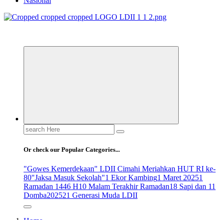
Nasional
ldiikabbandung.or.id
Search
for:
Or check our Popular Categories...
"Gowes Kemerdekaan" LDII Cimahi Meriahkan HUT RI ke-
80
"Jaksa Masuk Sekolah"
1 Ekor Kambing
1 Maret 2025
1
Ramadan 1446 H
10 Malam Terakhir Ramadan
18 Sapi dan 11
Domba
2025
21 Generasi Muda LDII