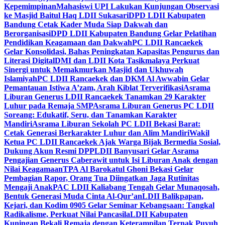
Kepemimpinan
Mahasiswi UPI Lakukan Kunjungan Observasi
ke Masjid Baitul Haq LDII Sukasari
DPD LDII Kabupaten
Bandung Cetak Kader Muda Siap Dakwah dan
Berorganisasi
DPD LDII Kabupaten Bandung Gelar Pelatihan
Pendidikan Keagamaan dan Dakwah
PC LDII Rancaekek
Gelar Konsolidasi, Bahas Peningkatan Kapasitas Pengurus dan
Literasi Digital
DMI dan LDII Kota Tasikmalaya Perkuat
Sinergi untuk Memakmurkan Masjid dan Ukhuwah
Islamiyah
PC LDII Rancaekek dan DKM Al Awwabin Gelar
Pemantauan Istiwa A’zam, Arah Kiblat Terverifikasi
Asrama
Liburan Generus LDII Rancaekek Tanamkan 29 Karakter
Luhur pada Remaja SMP
Asrama Liburan Generus PC LDII
Soreang: Edukatif, Seru, dan Tanamkan Karakter
Mandiri
Asrama Liburan Sekolah PC LDII Bekasi Barat:
Cetak Generasi Berkarakter Luhur dan Alim Mandiri
Wakil
Ketua PC LDII Rancaekek Ajak Warga Bijak Bermedia Sosial,
Dukung Akun Resmi DPP
LDII Banyusari Gelar Asrama
Pengajian Generus Caberawit untuk Isi Liburan Anak dengan
Nilai Keagamaan
TPA Al Barokatul Ghoni Bekasi Gelar
Pembagian Rapor, Orang Tua Diingatkan Jaga Rutinitas
Mengaji Anak
PAC LDII Kaliabang Tengah Gelar Munaqosah,
Bentuk Generasi Muda Cinta Al-Qur’an
LDII Balikpapan,
Kejari, dan Kodim 0905 Gelar Seminar Kebangsaan: Tangkal
Radikalisme, Perkuat Nilai Pancasila
LDII Kabupaten
Kuningan Bekali Remaja dengan Keterampilan Ternak Puyuh