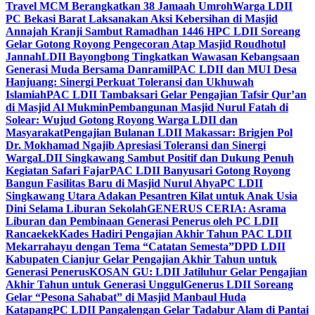
Travel MCM Berangkatkan 38 Jamaah Umroh
Warga LDII
PC Bekasi Barat Laksanakan Aksi Kebersihan di Masjid
Annajah Kranji Sambut Ramadhan 1446 H
PC LDII Soreang
Gelar Gotong Royong Pengecoran Atap Masjid Roudhotul
Jannah
LDII Bayongbong Tingkatkan Wawasan Kebangsaan
Generasi Muda Bersama Danramil
PAC LDII dan MUI Desa
Hanjuang: Sinergi Perkuat Toleransi dan Ukhuwah
Islamiah
PAC LDII Tambaksari Gelar Pengajian Tafsir Qur’an
di Masjid Al Mukmin
Pembangunan Masjid Nurul Fatah di
Solear: Wujud Gotong Royong Warga LDII dan
Masyarakat
Pengajian Bulanan LDII Makassar: Brigjen Pol
Dr. Mokhamad Ngajib Apresiasi Toleransi dan Sinergi
Warga
LDII Singkawang Sambut Positif dan Dukung Penuh
Kegiatan Safari Fajar
PAC LDII Banyusari Gotong Royong
Bangun Fasilitas Baru di Masjid Nurul Ahya
PC LDII
Singkawang Utara Adakan Pesantren Kilat untuk Anak Usia
Dini Selama Liburan Sekolah
GENERUS CERIA: Asrama
Liburan dan Pembinaan Generasi Penerus oleh PC LDII
Rancaekek
Kades Hadiri Pengajian Akhir Tahun PAC LDII
Mekarrahayu dengan Tema “Catatan Semesta”
DPD LDII
Kabupaten Cianjur Gelar Pengajian Akhir Tahun untuk
Generasi Penerus
KOSAN GU: LDII Jatiluhur Gelar Pengajian
Akhir Tahun untuk Generasi Unggul
Generus LDII Soreang
Gelar “Pesona Sahabat” di Masjid Manbaul Huda
Katapang
PC LDII Pangalengan Gelar Tadabur Alam di Pantai