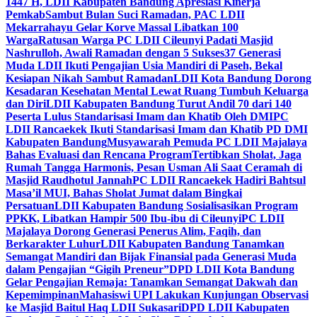
1447 H, LDII Kabupaten Bandung Apresiasi Kinerja
Pemkab
Sambut Bulan Suci Ramadan, PAC LDII
Mekarrahayu Gelar Korve Massal Libatkan 100
Warga
Ratusan Warga PC LDII Cileunyi Padati Masjid
Nashrulloh, Awali Ramadan dengan 5 Sukses
37 Generasi
Muda LDII Ikuti Pengajian Usia Mandiri di Paseh, Bekal
Kesiapan Nikah Sambut Ramadan
LDII Kota Bandung Dorong
Kesadaran Kesehatan Mental Lewat Ruang Tumbuh Keluarga
dan Diri
LDII Kabupaten Bandung Turut Andil 70 dari 140
Peserta Lulus Standarisasi Imam dan Khatib Oleh DMI
PC
LDII Rancaekek Ikuti Standarisasi Imam dan Khatib PD DMI
Kabupaten Bandung
Musyawarah Pemuda PC LDII Majalaya
Bahas Evaluasi dan Rencana Program
Tertibkan Sholat, Jaga
Rumah Tangga Harmonis, Pesan Usman Ali Saat Ceramah di
Masjid Raudhotul Jannah
PC LDII Rancaekek Hadiri Bahtsul
Masa’il MUI, Bahas Sholat Jumat dalam Bingkai
Persatuan
LDII Kabupaten Bandung Sosialisasikan Program
PPKK, Libatkan Hampir 500 Ibu-ibu di Cileunyi
PC LDII
Majalaya Dorong Generasi Penerus Alim, Faqih, dan
Berkarakter Luhur
LDII Kabupaten Bandung Tanamkan
Semangat Mandiri dan Bijak Finansial pada Generasi Muda
dalam Pengajian “Gigih Preneur”
DPD LDII Kota Bandung
Gelar Pengajian Remaja: Tanamkan Semangat Dakwah dan
Kepemimpinan
Mahasiswi UPI Lakukan Kunjungan Observasi
ke Masjid Baitul Haq LDII Sukasari
DPD LDII Kabupaten