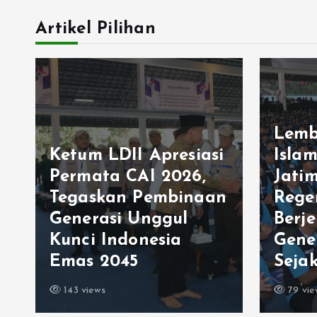
Artikel Pilihan
Lemb
Ketum LDII Apresiasi
Isla
Permata CAI 2026,
Jati
Tegaskan Pembinaan
Rege
Generasi Unggul
Berj
Kunci Indonesia
Gene
Emas 2045
Sejak
143 views
79 vie