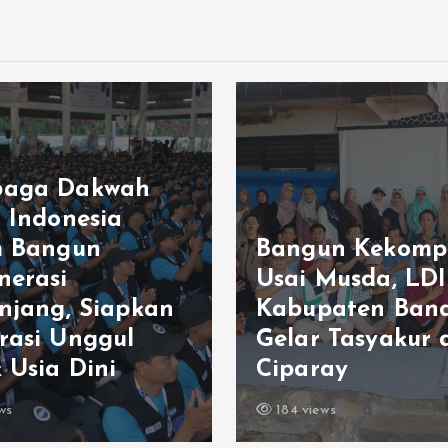
aga Dakwah
m Indonesia
m Bangun
Bangun Kekomp
nerasi
Usai Musda, LDI
enjang, Siapkan
Kabupaten Ban
rasi Unggul
Gelar Tasyakur 
 Usia Dini
Ciparay
ws
184 views