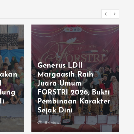
Generus LDII
akan
Margaasih Raih
I
Juara Umum
dung
FORSTRI 2026, Bukti
di
Pembinaan Karakter
Sejak Dini
184 views