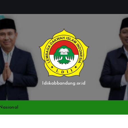
ldiikabbandung.or.id
Nasional