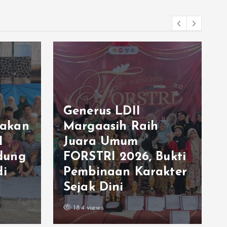
Generus LDII
akan
Margaasih Raih
I
Juara Umum
dung
FORSTRI 2026, Bukti
di
Pembinaan Karakter
Sejak Dini
184 views