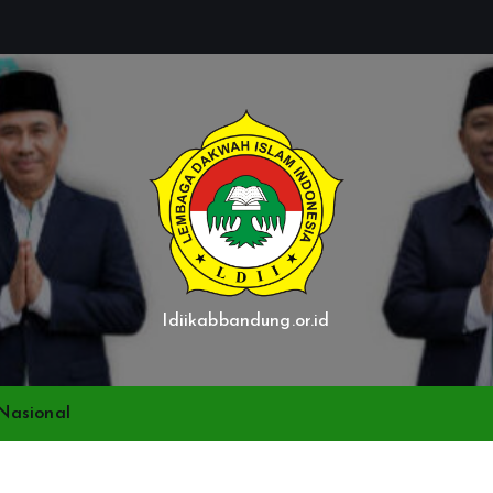
ldiikabbandung.or.id
Nasional