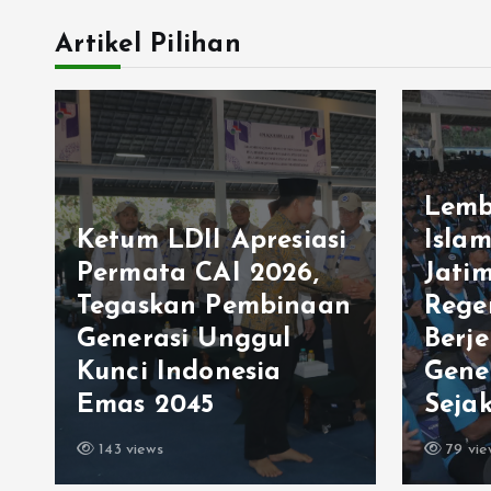
Artikel Pilihan
Lemb
Ketum LDII Apresiasi
Isla
Permata CAI 2026,
Jati
Tegaskan Pembinaan
Rege
Generasi Unggul
Berj
Kunci Indonesia
Gene
Emas 2045
Sejak
143 views
79 vie