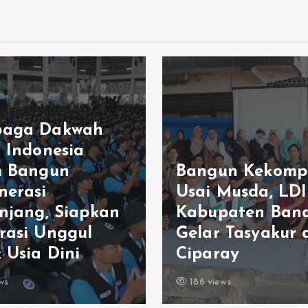
aga Dakwah
m Indonesia
m Bangun
Bangun Kekomp
nerasi
Usai Musda, LDI
enjang, Siapkan
Kabupaten Ban
rasi Unggul
Gelar Tasyakur 
 Usia Dini
Ciparay
ws
186 views