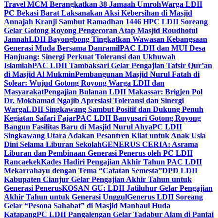
Travel MCM Berangkatkan 38 Jamaah Umroh
Warga LDII
PC Bekasi Barat Laksanakan Aksi Kebersihan di Masjid
Annajah Kranji Sambut Ramadhan 1446 H
PC LDII Soreang
Gelar Gotong Royong Pengecoran Atap Masjid Roudhotul
Jannah
LDII Bayongbong Tingkatkan Wawasan Kebangsaan
Generasi Muda Bersama Danramil
PAC LDII dan MUI Desa
Hanjuang: Sinergi Perkuat Toleransi dan Ukhuwah
Islamiah
PAC LDII Tambaksari Gelar Pengajian Tafsir Qur’an
di Masjid Al Mukmin
Pembangunan Masjid Nurul Fatah di
Solear: Wujud Gotong Royong Warga LDII dan
Masyarakat
Pengajian Bulanan LDII Makassar: Brigjen Pol
Dr. Mokhamad Ngajib Apresiasi Toleransi dan Sinergi
Warga
LDII Singkawang Sambut Positif dan Dukung Penuh
Kegiatan Safari Fajar
PAC LDII Banyusari Gotong Royong
Bangun Fasilitas Baru di Masjid Nurul Ahya
PC LDII
Singkawang Utara Adakan Pesantren Kilat untuk Anak Usia
Dini Selama Liburan Sekolah
GENERUS CERIA: Asrama
Liburan dan Pembinaan Generasi Penerus oleh PC LDII
Rancaekek
Kades Hadiri Pengajian Akhir Tahun PAC LDII
Mekarrahayu dengan Tema “Catatan Semesta”
DPD LDII
Kabupaten Cianjur Gelar Pengajian Akhir Tahun untuk
Generasi Penerus
KOSAN GU: LDII Jatiluhur Gelar Pengajian
Akhir Tahun untuk Generasi Unggul
Generus LDII Soreang
Gelar “Pesona Sahabat” di Masjid Manbaul Huda
Katapang
PC LDII Pangalengan Gelar Tadabur Alam di Pantai