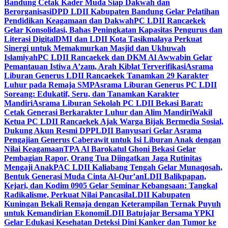
Bandung Cetak Kader Muda Siap Dakwah dan
Berorganisasi
DPD LDII Kabupaten Bandung Gelar Pelatihan
Pendidikan Keagamaan dan Dakwah
PC LDII Rancaekek
Gelar Konsolidasi, Bahas Peningkatan Kapasitas Pengurus dan
Literasi Digital
DMI dan LDII Kota Tasikmalaya Perkuat
Sinergi untuk Memakmurkan Masjid dan Ukhuwah
Islamiyah
PC LDII Rancaekek dan DKM Al Awwabin Gelar
Pemantauan Istiwa A’zam, Arah Kiblat Terverifikasi
Asrama
Liburan Generus LDII Rancaekek Tanamkan 29 Karakter
Luhur pada Remaja SMP
Asrama Liburan Generus PC LDII
Soreang: Edukatif, Seru, dan Tanamkan Karakter
Mandiri
Asrama Liburan Sekolah PC LDII Bekasi Barat:
Cetak Generasi Berkarakter Luhur dan Alim Mandiri
Wakil
Ketua PC LDII Rancaekek Ajak Warga Bijak Bermedia Sosial,
Dukung Akun Resmi DPP
LDII Banyusari Gelar Asrama
Pengajian Generus Caberawit untuk Isi Liburan Anak dengan
Nilai Keagamaan
TPA Al Barokatul Ghoni Bekasi Gelar
Pembagian Rapor, Orang Tua Diingatkan Jaga Rutinitas
Mengaji Anak
PAC LDII Kaliabang Tengah Gelar Munaqosah,
Bentuk Generasi Muda Cinta Al-Qur’an
LDII Balikpapan,
Kejari, dan Kodim 0905 Gelar Seminar Kebangsaan: Tangkal
Radikalisme, Perkuat Nilai Pancasila
LDII Kabupaten
Kuningan Bekali Remaja dengan Keterampilan Ternak Puyuh
untuk Kemandirian Ekonomi
LDII Batujajar Bersama YPKI
Gelar Edukasi Kesehatan Deteksi Dini Kanker dan Tumor ke