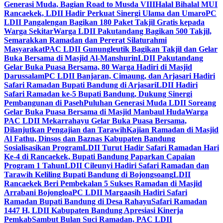
Generasi Muda, Bagian Road to Musda VIII
Halal Bihalal MUI
Rancaekek, LDII Hadir Perkuat Sinergi Ulama dan Umaro
PC
LDII Pangalengan Bagikan 180 Paket Takjil Gratis kepada
Warga Sekitar
Warga LDII Pakutandang Bagikan 500 Takjil,
Semarakkan Ramadan dan Pererat Silaturahmi
Masyarakat
PAC LDII Gunungleutik Bagikan Takjil dan Gelar
Buka Bersama di Masjid Al-Manshurin
LDII Pakutandang
Gelar Buka Puasa Bersama, 80 Warga Hadiri di Masjid
Darussalam
PC LDII Banjaran, Cimaung, dan Arjasari Hadiri
Safari Ramadan Bupati Bandung di Arjasari
LDII Hadiri
Safari Ramadan ke-5 Bupati Bandung, Dukung Sinergi
Pembangunan di Paseh
Puluhan Generasi Muda LDII Soreang
Gelar Buka Puasa Bersama di Masjid Manbaul Huda
Warga
PAC LDII Mekarrahayu Gelar Buka Puasa Bersama,
Dilanjutkan Pengajian dan Tarawih
Kajian Ramadan di Masjid
Al Fathu, Dinsos dan Baznas Kabupaten Bandung
Sosialisasikan Program
LDII Turut Hadir Safari Ramadan Hari
Ke-4 di Rancaekek, Bupati Bandung Paparkan Capaian
Program 1 Tahun
LDII Cileunyi Hadiri Safari Ramadan dan
Tarawih Keliling Bupati Bandung di Bojongsoang
LDII
Rancaekek Beri Pembekalan 5 Sukses Ramadan di Masjid
Arrabani Bojongloa
PC LDII Margaasih Hadiri Safari
Ramadan Bupati Bandung di Desa Rahayu
Safari Ramadan
1447 H, LDII Kabupaten Bandung Apresiasi Kinerja
Pemkab
Sambut Bulan Suci Ramadan, PAC LDII