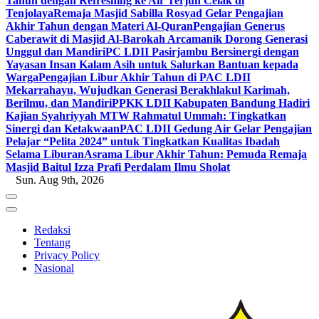
Tahun dengan Refreshing ke Air Terjun Celak di
Tenjolaya
Remaja Masjid Sabilla Rosyad Gelar Pengajian
Akhir Tahun dengan Materi Al-Quran
Pengajian Generus
Caberawit di Masjid Al-Barokah Arcamanik Dorong Generasi
Unggul dan Mandiri
PC LDII Pasirjambu Bersinergi dengan
Yayasan Insan Kalam Asih untuk Salurkan Bantuan kepada
Warga
Pengajian Libur Akhir Tahun di PAC LDII
Mekarrahayu, Wujudkan Generasi Berakhlakul Karimah,
Berilmu, dan Mandiri
PPKK LDII Kabupaten Bandung Hadiri
Kajian Syahriyyah MTW Rahmatul Ummah: Tingkatkan
Sinergi dan Ketakwaan
PAC LDII Gedung Air Gelar Pengajian
Pelajar “Pelita 2024” untuk Tingkatkan Kualitas Ibadah
Selama Liburan
Asrama Libur Akhir Tahun: Pemuda Remaja
Masjid Baitul Izza Prafi Perdalam Ilmu Sholat
Sun. Aug 9th, 2026
Redaksi
Tentang
Privacy Policy
Nasional