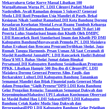
Mekarrahayu Gelar Korve Massal Libatkan 100
Warga
Ratusan Warga PC LDII Cileunyi Padati Masjid
Nashrulloh, Awali Ramadan dengan 5 Sukses
37 Generasi
Muda LDII Ikuti Pengajian Usia Mandiri di Paseh, Bekal
Kesiapan Nikah Sambut Ramadan
LDII Kota Bandung Dorong
Kesadaran Kesehatan Mental Lewat Ruang Tumbuh Keluarga
dan Diri
LDII Kabupaten Bandung Turut Andil 70 dari 140
Peserta Lulus Standarisasi Imam dan Khatib Oleh DMI
PC
LDII Rancaekek Ikuti Standarisasi Imam dan Khatib PD DMI
Kabupaten Bandung
Musyawarah Pemuda PC LDII Majalaya
Bahas Evaluasi dan Rencana Program
Tertibkan Sholat, Jaga
Rumah Tangga Harmonis, Pesan Usman Ali Saat Ceramah di
Masjid Raudhotul Jannah
PC LDII Rancaekek Hadiri Bahtsul
Masa’il MUI, Bahas Sholat Jumat dalam Bingkai
Persatuan
LDII Kabupaten Bandung Sosialisasikan Program
PPKK, Libatkan Hampir 500 Ibu-ibu di Cileunyi
PC LDII
Majalaya Dorong Generasi Penerus Alim, Faqih, dan
Berkarakter Luhur
LDII Kabupaten Bandung Tanamkan
Semangat Mandiri dan Bijak Finansial pada Generasi Muda
dalam Pengajian “Gigih Preneur”
DPD LDII Kota Bandung
Gelar Pengajian Remaja: Tanamkan Semangat Dakwah dan
Kepemimpinan
Mahasiswi UPI Lakukan Kunjungan Observasi
ke Masjid Baitul Haq LDII Sukasari
DPD LDII Kabupaten
Bandung Cetak Kader Muda Siap Dakwah dan
Berorganisasi
DPD LDII Kabupaten Bandung Gelar Pelatihan