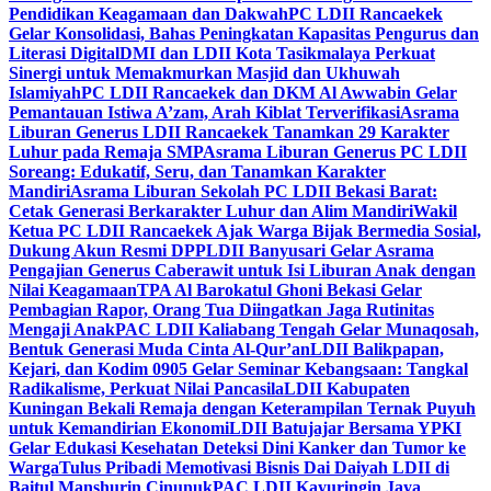
Pendidikan Keagamaan dan Dakwah
PC LDII Rancaekek
Gelar Konsolidasi, Bahas Peningkatan Kapasitas Pengurus dan
Literasi Digital
DMI dan LDII Kota Tasikmalaya Perkuat
Sinergi untuk Memakmurkan Masjid dan Ukhuwah
Islamiyah
PC LDII Rancaekek dan DKM Al Awwabin Gelar
Pemantauan Istiwa A’zam, Arah Kiblat Terverifikasi
Asrama
Liburan Generus LDII Rancaekek Tanamkan 29 Karakter
Luhur pada Remaja SMP
Asrama Liburan Generus PC LDII
Soreang: Edukatif, Seru, dan Tanamkan Karakter
Mandiri
Asrama Liburan Sekolah PC LDII Bekasi Barat:
Cetak Generasi Berkarakter Luhur dan Alim Mandiri
Wakil
Ketua PC LDII Rancaekek Ajak Warga Bijak Bermedia Sosial,
Dukung Akun Resmi DPP
LDII Banyusari Gelar Asrama
Pengajian Generus Caberawit untuk Isi Liburan Anak dengan
Nilai Keagamaan
TPA Al Barokatul Ghoni Bekasi Gelar
Pembagian Rapor, Orang Tua Diingatkan Jaga Rutinitas
Mengaji Anak
PAC LDII Kaliabang Tengah Gelar Munaqosah,
Bentuk Generasi Muda Cinta Al-Qur’an
LDII Balikpapan,
Kejari, dan Kodim 0905 Gelar Seminar Kebangsaan: Tangkal
Radikalisme, Perkuat Nilai Pancasila
LDII Kabupaten
Kuningan Bekali Remaja dengan Keterampilan Ternak Puyuh
untuk Kemandirian Ekonomi
LDII Batujajar Bersama YPKI
Gelar Edukasi Kesehatan Deteksi Dini Kanker dan Tumor ke
Warga
Tulus Pribadi Memotivasi Bisnis Dai Daiyah LDII di
Baitul Manshurin Cinunuk
PAC LDII Kayuringin Jaya