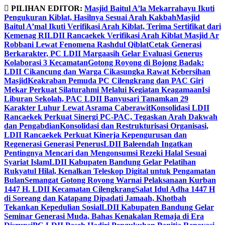
Skip
PILIHAN EDITOR:
Masjid Baitul A’la Mekarrahayu Ikuti
to
Pengukuran Kiblat, Hasilnya Sesuai Arah Kakbah
Masjid
content
Baitul A’mal Ikuti Verifikasi Arah Kiblat, Terima Sertifikat dari
Kemenag RI
LDII Rancaekek Verifikasi Arah Kiblat Masjid Ar
Robbani Lewat Fenomena Rashdul Qiblat
Cetak Generasi
Berkarakter, PC LDII Margaasih Gelar Evaluasi Generus
Kolaborasi 3 Kecamatan
Gotong Royong di Bojong Badak:
LDII Cikancung dan Warga Cikasungka Rawat Kebersihan
Masjid
Keakraban Pemuda PC Cilengkrang dan PAC Giri
Mekar Perkuat Silaturahmi Melalui Kegiatan Keagamaan
Isi
Liburan Sekolah, PAC LDII Banyusari Tanamkan 29
Karakter Luhur Lewat Asrama Caberawit
Konsolidasi LDII
Rancaekek Perkuat Sinergi PC-PAC, Tegaskan Arah Dakwah
dan Pengabdian
Konsolidasi dan Restrukturisasi Organisasi,
LDII Rancaekek Perkuat Kinerja Kepengurusan dan
Regenerasi Generasi Penerus
LDII Baleendah Ingatkan
Pentingnya Mencari dan Mengonsumsi Rezeki Halal Sesuai
Syariat Islam
LDII Kabupaten Bandung Gelar Pelatihan
Rukyatul Hilal, Kenalkan Teleskop Digital untuk Pengamatan
Bulan
Semangat Gotong Royong Warnai Pelaksanaan Kurban
1447 H. LDII Kecamatan Cilengkrang
Salat Idul Adha 1447 H
di Soreang dan Katapang Dipadati Jamaah, Khotbah
Tekankan Kepedulian Sosial
LDII Kabupaten Bandung Gelar
Seminar Generasi Muda, Bahas Kenakalan Remaja di Era