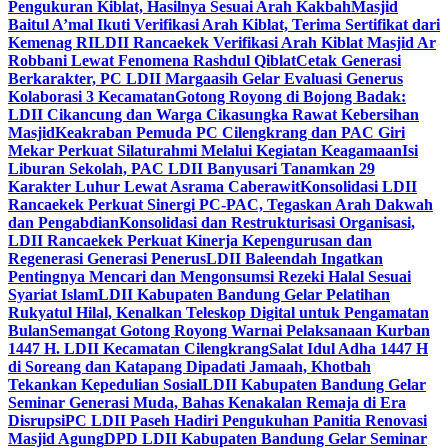
Pengukuran Kiblat, Hasilnya Sesuai Arah Kakbah
Masjid
Baitul A’mal Ikuti Verifikasi Arah Kiblat, Terima Sertifikat dari
Kemenag RI
LDII Rancaekek Verifikasi Arah Kiblat Masjid Ar
Robbani Lewat Fenomena Rashdul Qiblat
Cetak Generasi
Berkarakter, PC LDII Margaasih Gelar Evaluasi Generus
Kolaborasi 3 Kecamatan
Gotong Royong di Bojong Badak:
LDII Cikancung dan Warga Cikasungka Rawat Kebersihan
Masjid
Keakraban Pemuda PC Cilengkrang dan PAC Giri
Mekar Perkuat Silaturahmi Melalui Kegiatan Keagamaan
Isi
Liburan Sekolah, PAC LDII Banyusari Tanamkan 29
Karakter Luhur Lewat Asrama Caberawit
Konsolidasi LDII
Rancaekek Perkuat Sinergi PC-PAC, Tegaskan Arah Dakwah
dan Pengabdian
Konsolidasi dan Restrukturisasi Organisasi,
LDII Rancaekek Perkuat Kinerja Kepengurusan dan
Regenerasi Generasi Penerus
LDII Baleendah Ingatkan
Pentingnya Mencari dan Mengonsumsi Rezeki Halal Sesuai
Syariat Islam
LDII Kabupaten Bandung Gelar Pelatihan
Rukyatul Hilal, Kenalkan Teleskop Digital untuk Pengamatan
Bulan
Semangat Gotong Royong Warnai Pelaksanaan Kurban
1447 H. LDII Kecamatan Cilengkrang
Salat Idul Adha 1447 H
di Soreang dan Katapang Dipadati Jamaah, Khotbah
Tekankan Kepedulian Sosial
LDII Kabupaten Bandung Gelar
Seminar Generasi Muda, Bahas Kenakalan Remaja di Era
Disrupsi
PC LDII Paseh Hadiri Pengukuhan Panitia Renovasi
Masjid Agung
DPD LDII Kabupaten Bandung Gelar Seminar