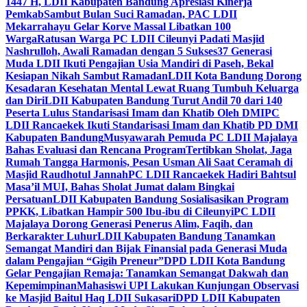
1447 H, LDII Kabupaten Bandung Apresiasi Kinerja
Pemkab
Sambut Bulan Suci Ramadan, PAC LDII
Mekarrahayu Gelar Korve Massal Libatkan 100
Warga
Ratusan Warga PC LDII Cileunyi Padati Masjid
Nashrulloh, Awali Ramadan dengan 5 Sukses
37 Generasi
Muda LDII Ikuti Pengajian Usia Mandiri di Paseh, Bekal
Kesiapan Nikah Sambut Ramadan
LDII Kota Bandung Dorong
Kesadaran Kesehatan Mental Lewat Ruang Tumbuh Keluarga
dan Diri
LDII Kabupaten Bandung Turut Andil 70 dari 140
Peserta Lulus Standarisasi Imam dan Khatib Oleh DMI
PC
LDII Rancaekek Ikuti Standarisasi Imam dan Khatib PD DMI
Kabupaten Bandung
Musyawarah Pemuda PC LDII Majalaya
Bahas Evaluasi dan Rencana Program
Tertibkan Sholat, Jaga
Rumah Tangga Harmonis, Pesan Usman Ali Saat Ceramah di
Masjid Raudhotul Jannah
PC LDII Rancaekek Hadiri Bahtsul
Masa’il MUI, Bahas Sholat Jumat dalam Bingkai
Persatuan
LDII Kabupaten Bandung Sosialisasikan Program
PPKK, Libatkan Hampir 500 Ibu-ibu di Cileunyi
PC LDII
Majalaya Dorong Generasi Penerus Alim, Faqih, dan
Berkarakter Luhur
LDII Kabupaten Bandung Tanamkan
Semangat Mandiri dan Bijak Finansial pada Generasi Muda
dalam Pengajian “Gigih Preneur”
DPD LDII Kota Bandung
Gelar Pengajian Remaja: Tanamkan Semangat Dakwah dan
Kepemimpinan
Mahasiswi UPI Lakukan Kunjungan Observasi
ke Masjid Baitul Haq LDII Sukasari
DPD LDII Kabupaten