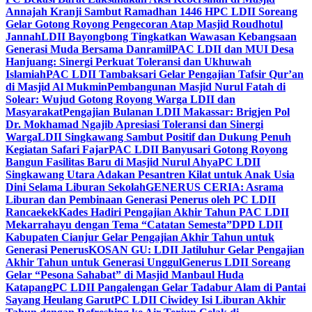
Annajah Kranji Sambut Ramadhan 1446 H
PC LDII Soreang
Gelar Gotong Royong Pengecoran Atap Masjid Roudhotul
Jannah
LDII Bayongbong Tingkatkan Wawasan Kebangsaan
Generasi Muda Bersama Danramil
PAC LDII dan MUI Desa
Hanjuang: Sinergi Perkuat Toleransi dan Ukhuwah
Islamiah
PAC LDII Tambaksari Gelar Pengajian Tafsir Qur’an
di Masjid Al Mukmin
Pembangunan Masjid Nurul Fatah di
Solear: Wujud Gotong Royong Warga LDII dan
Masyarakat
Pengajian Bulanan LDII Makassar: Brigjen Pol
Dr. Mokhamad Ngajib Apresiasi Toleransi dan Sinergi
Warga
LDII Singkawang Sambut Positif dan Dukung Penuh
Kegiatan Safari Fajar
PAC LDII Banyusari Gotong Royong
Bangun Fasilitas Baru di Masjid Nurul Ahya
PC LDII
Singkawang Utara Adakan Pesantren Kilat untuk Anak Usia
Dini Selama Liburan Sekolah
GENERUS CERIA: Asrama
Liburan dan Pembinaan Generasi Penerus oleh PC LDII
Rancaekek
Kades Hadiri Pengajian Akhir Tahun PAC LDII
Mekarrahayu dengan Tema “Catatan Semesta”
DPD LDII
Kabupaten Cianjur Gelar Pengajian Akhir Tahun untuk
Generasi Penerus
KOSAN GU: LDII Jatiluhur Gelar Pengajian
Akhir Tahun untuk Generasi Unggul
Generus LDII Soreang
Gelar “Pesona Sahabat” di Masjid Manbaul Huda
Katapang
PC LDII Pangalengan Gelar Tadabur Alam di Pantai
Sayang Heulang Garut
PC LDII Ciwidey Isi Liburan Akhir