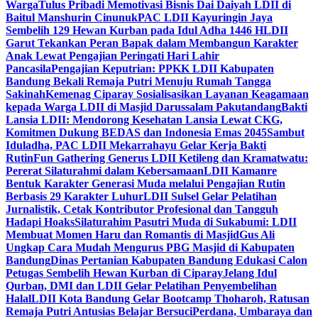
Warga
Tulus Pribadi Memotivasi Bisnis Dai Daiyah LDII di
Baitul Manshurin Cinunuk
PAC LDII Kayuringin Jaya
Sembelih 129 Hewan Kurban pada Idul Adha 1446 H
LDII
Garut Tekankan Peran Bapak dalam Membangun Karakter
Anak Lewat Pengajian Peringati Hari Lahir
Pancasila
Pengajian Keputrian: PPKK LDII Kabupaten
Bandung Bekali Remaja Putri Menuju Rumah Tangga
Sakinah
Kemenag Ciparay Sosialisasikan Layanan Keagamaan
kepada Warga LDII di Masjid Darussalam Pakutandang
Bakti
Lansia LDII: Mendorong Kesehatan Lansia Lewat CKG,
Komitmen Dukung BEDAS dan Indonesia Emas 2045
Sambut
Iduladha, PAC LDII Mekarrahayu Gelar Kerja Bakti
Rutin
Fun Gathering Generus LDII Ketileng dan Kramatwatu:
Pererat Silaturahmi dalam Kebersamaan
LDII Kamanre
Bentuk Karakter Generasi Muda melalui Pengajian Rutin
Berbasis 29 Karakter Luhur
LDII Sulsel Gelar Pelatihan
Jurnalistik, Cetak Kontributor Profesional dan Tangguh
Hadapi Hoaks
Silaturahim Pasutri Muda di Sukabumi: LDII
Membuat Momen Haru dan Romantis di Masjid
Gus Ali
Ungkap Cara Mudah Mengurus PBG Masjid di Kabupaten
Bandung
Dinas Pertanian Kabupaten Bandung Edukasi Calon
Petugas Sembelih Hewan Kurban di Ciparay
Jelang Idul
Qurban, DMI dan LDII Gelar Pelatihan Penyembelihan
Halal
LDII Kota Bandung Gelar Bootcamp Thoharoh, Ratusan
Remaja Putri Antusias Belajar Bersuci
Perdana, Umbaraya dan