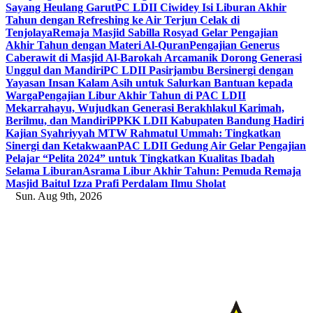
Sayang Heulang Garut
PC LDII Ciwidey Isi Liburan Akhir
Tahun dengan Refreshing ke Air Terjun Celak di
Tenjolaya
Remaja Masjid Sabilla Rosyad Gelar Pengajian
Akhir Tahun dengan Materi Al-Quran
Pengajian Generus
Caberawit di Masjid Al-Barokah Arcamanik Dorong Generasi
Unggul dan Mandiri
PC LDII Pasirjambu Bersinergi dengan
Yayasan Insan Kalam Asih untuk Salurkan Bantuan kepada
Warga
Pengajian Libur Akhir Tahun di PAC LDII
Mekarrahayu, Wujudkan Generasi Berakhlakul Karimah,
Berilmu, dan Mandiri
PPKK LDII Kabupaten Bandung Hadiri
Kajian Syahriyyah MTW Rahmatul Ummah: Tingkatkan
Sinergi dan Ketakwaan
PAC LDII Gedung Air Gelar Pengajian
Pelajar “Pelita 2024” untuk Tingkatkan Kualitas Ibadah
Selama Liburan
Asrama Libur Akhir Tahun: Pemuda Remaja
Masjid Baitul Izza Prafi Perdalam Ilmu Sholat
Sun. Aug 9th, 2026