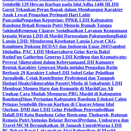
Sembelih 129 Hewan Kurban pada Idul Adha 1446 H
LDII
Garut Tekankan Peran Bapak dalam Membangun Karakter
Anak Lewat Pengajian Peringati Hari Lahir
Pancasila
Pengajian Keputrian: PPKK LDII Kabupaten
Bandung Bekali Remaja Putri Menuju Rumah Tangga
Sakinah
Kemenag Ciparay Sosialisasikan Layanan Keagamaan
kepada Warga LDII di Masjid Darussalam Pakutandang
Bakti
Lansia LDII: Mendorong Kesehatan Lansia Lewat CKG,
Komitmen Dukung BEDAS dan Indonesia Emas 2045
Sambut
Iduladha, PAC LDII Mekarrahayu Gelar Kerja Bakti
Rutin
Fun Gathering Generus LDII Ketileng dan Kramatwatu:
Pererat Silaturahmi dalam Kebersamaan
LDII Kamanre
Bentuk Karakter Generasi Muda melalui Pengajian Rutin
Berbasis 29 Karakter Luhur
LDII Sulsel Gelar Pelatihan
Jurnalistik, Cetak Kontributor Profesional dan Tangguh
Hadapi Hoaks
Silaturahim Pasutri Muda di Sukabumi: LDII
Membuat Momen Haru dan Romantis di Masjid
Gus Ali
Ungkap Cara Mudah Mengurus PBG Masjid di Kabupaten
Bandung
Dinas Pertanian Kabupaten Bandung Edukasi Calon
Petugas Sembelih Hewan Kurban di Ciparay
Jelang Idul
Qurban, DMI dan LDII Gelar Pelatihan Penyembelihan
Halal
LDII Kota Bandung Gelar Bootcamp Thoharoh, Ratusan
Remaja Putri Antusias Belajar Bersuci
Perdana, Umbaraya dan
Travel MCM Berangkatkan 38 Jamaah Umroh
Warga LDII
PC Bekasi Barat Laksanakan Aksi Kebersihan di Masjid