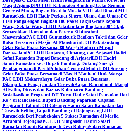
Disrupsi
PC LDII Paseh Hadiri Pengukuhan Panitia Renovasi
Masjid Agung
DPD LDII Kabupaten Bandung Gelar Seminar
Generasi Muda, Bagian Road to Musda VIII
Halal Bihalal MUI
Rancaekek, LDII Hadir Perkuat Sinergi Ulama dan Umaro
PC
LDII Pangalengan Bagikan 180 Paket Takjil Gratis kepada
Warga Sekitar
Warga LDII Pakutandang Bagikan 500 Takjil,
Semarakkan Ramadan dan Pererat Silaturahmi
Masyarakat
PAC LDII Gunungleutik Bagikan Takjil dan Gelar
Buka Bersama di Masjid Al-Manshurin
LDII Pakutandang
Gelar Buka Puasa Bersama, 80 Warga Hadiri di Masjid
Darussalam
PC LDII Banjaran, Cimaung, dan Arjasari Hadiri
Safari Ramadan Bupati Bandung di Arjasari
LDII Hadiri
Safari Ramadan ke-5 Bupati Bandung, Dukung Sinergi
Pembangunan di Paseh
Puluhan Generasi Muda LDII Soreang
Gelar Buka Puasa Bersama di Masjid Manbaul Huda
Warga
PAC LDII Mekarrahayu Gelar Buka Puasa Bersama,
Dilanjutkan Pengajian dan Tarawih
Kajian Ramadan di Masjid
Al Fathu, Dinsos dan Baznas Kabupaten Bandung
Sosialisasikan Program
LDII Turut Hadir Safari Ramadan Hari
Ke-4 di Rancaekek, Bupati Bandung Paparkan Capaian
Program 1 Tahun
LDII Cileunyi Hadiri Safari Ramadan dan
Tarawih Keliling Bupati Bandung di Bojongsoang
LDII
Rancaekek Beri Pembekalan 5 Sukses Ramadan di Masjid
Arrabani Bojongloa
PC LDII Margaasih Hadiri Safari
Ramadan Bupati Bandung di Desa Rahayu
Safari Ramadan