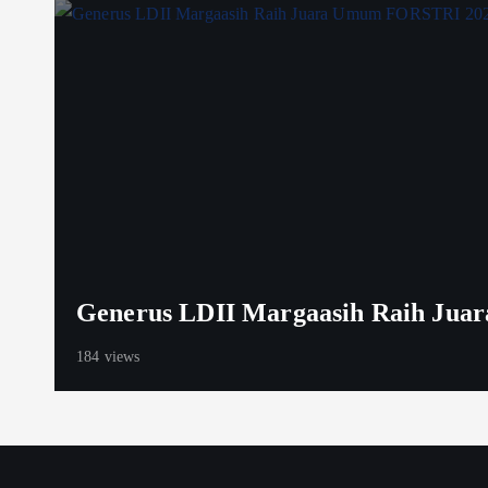
Generus LDII Margaasih Raih Jua
184 views