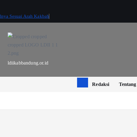
ilnya Sesuai Arah Kakbah
ldiikabbandung.or.id
Redaksi
Tentang