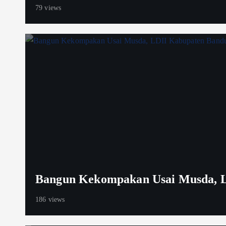
79 views
Bangun Kekompakan Usai Musda, L
186 views