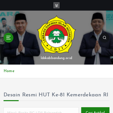
S
k
i
p
t
o
c
o
n
t
ldiikabbandung.or.id
e
n
Home
t
Desain Resmi HUT Ke-81 Kemerdekaan RI
Cari Artikel