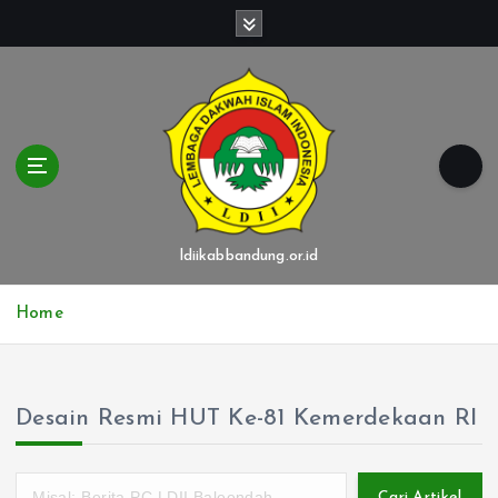
S
k
i
p
t
o
c
o
n
t
ldiikabbandung.or.id
e
n
Home
t
Desain Resmi HUT Ke-81 Kemerdekaan RI
Cari Artikel