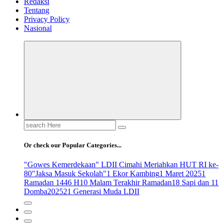
Redaksi
Tentang
Privacy Policy
Nasional
Search
for:
Or check our Popular Categories...
"Gowes Kemerdekaan" LDII Cimahi Meriahkan HUT RI ke-
80
"Jaksa Masuk Sekolah"
1 Ekor Kambing
1 Maret 2025
1
Ramadan 1446 H
10 Malam Terakhir Ramadan
18 Sapi dan 11
Domba
2025
21 Generasi Muda LDII