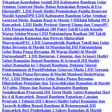
Tekankan Kepedulian Sosial
LDII Kabupaten Bandung Gelar
Seminar Generasi Muda, Bahas Kenakalan Remaja di Era
Disrupsi
PC LDII Paseh Hadiri Pengukuhan Panitia Renovasi
Masjid Agung
DPD LDII Kabupaten Bandung Gelar Seminar
Generasi Muda, Bagian Road to Musda VIII
Halal Bihalal MUI
Rancaekek, LDII Hadir Perkuat Sinergi Ulama dan Umaro
PC
LDII Pangalengan Bagikan 180 Paket Takjil Gratis kepada
Warga Sekitar
Warga LDII Pakutandang Bagikan 500 Takjil,
Semarakkan Ramadan dan Pererat Silaturahmi
Masyarakat
PAC LDII Gunungleutik Bagikan Takjil dan Gelar
Buka Bersama di Masjid Al-Manshurin
LDII Pakutandang
Gelar Buka Puasa Bersama, 80 Warga Hadiri di Masjid
Darussalam
PC LDII Banjaran, Cimaung, dan Arjasari Hadiri
Safari Ramadan Bupati Bandung di Arjasari
LDII Hadiri
Safari Ramadan ke-5 Bupati Bandung, Dukung Sinergi
Pembangunan di Paseh
Puluhan Generasi Muda LDII Soreang
Gelar Buka Puasa Bersama di Masjid Manbaul Huda
Warga
PAC LDII Mekarrahayu Gelar Buka Puasa Bersama,
Dilanjutkan Pengajian dan Tarawih
Kajian Ramadan di Masjid
Al Fathu, Dinsos dan Baznas Kabupaten Bandung
Sosialisasikan Program
LDII Turut Hadir Safari Ramadan Hari
Ke-4 di Rancaekek, Bupati Bandung Paparkan Capaian
Program 1 Tahun
LDII Cileunyi Hadiri Safari Ramadan dan
Tarawih Keliling Bupati Bandung di Bojongsoang
LDII
Rancaekek Beri Pembekalan 5 Sukses Ramadan di Masjid