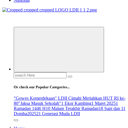
Nasional
ldiikabbandung.or.id
Search
for:
Or check our Popular Categories...
"Gowes Kemerdekaan" LDII Cimahi Meriahkan HUT RI ke-
80
"Jaksa Masuk Sekolah"
1 Ekor Kambing
1 Maret 2025
1
Ramadan 1446 H
10 Malam Terakhir Ramadan
18 Sapi dan 11
Domba
2025
21 Generasi Muda LDII