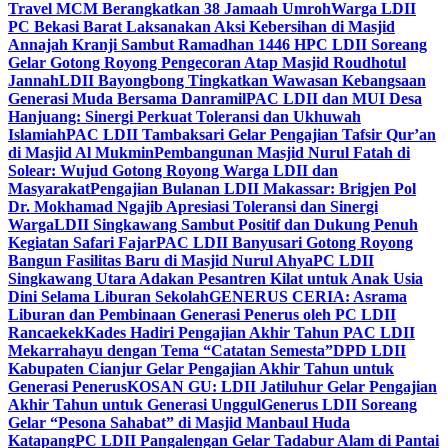
Travel MCM Berangkatkan 38 Jamaah Umroh
Warga LDII
PC Bekasi Barat Laksanakan Aksi Kebersihan di Masjid
Annajah Kranji Sambut Ramadhan 1446 H
PC LDII Soreang
Gelar Gotong Royong Pengecoran Atap Masjid Roudhotul
Jannah
LDII Bayongbong Tingkatkan Wawasan Kebangsaan
Generasi Muda Bersama Danramil
PAC LDII dan MUI Desa
Hanjuang: Sinergi Perkuat Toleransi dan Ukhuwah
Islamiah
PAC LDII Tambaksari Gelar Pengajian Tafsir Qur’an
di Masjid Al Mukmin
Pembangunan Masjid Nurul Fatah di
Solear: Wujud Gotong Royong Warga LDII dan
Masyarakat
Pengajian Bulanan LDII Makassar: Brigjen Pol
Dr. Mokhamad Ngajib Apresiasi Toleransi dan Sinergi
Warga
LDII Singkawang Sambut Positif dan Dukung Penuh
Kegiatan Safari Fajar
PAC LDII Banyusari Gotong Royong
Bangun Fasilitas Baru di Masjid Nurul Ahya
PC LDII
Singkawang Utara Adakan Pesantren Kilat untuk Anak Usia
Dini Selama Liburan Sekolah
GENERUS CERIA: Asrama
Liburan dan Pembinaan Generasi Penerus oleh PC LDII
Rancaekek
Kades Hadiri Pengajian Akhir Tahun PAC LDII
Mekarrahayu dengan Tema “Catatan Semesta”
DPD LDII
Kabupaten Cianjur Gelar Pengajian Akhir Tahun untuk
Generasi Penerus
KOSAN GU: LDII Jatiluhur Gelar Pengajian
Akhir Tahun untuk Generasi Unggul
Generus LDII Soreang
Gelar “Pesona Sahabat” di Masjid Manbaul Huda
Katapang
PC LDII Pangalengan Gelar Tadabur Alam di Pantai