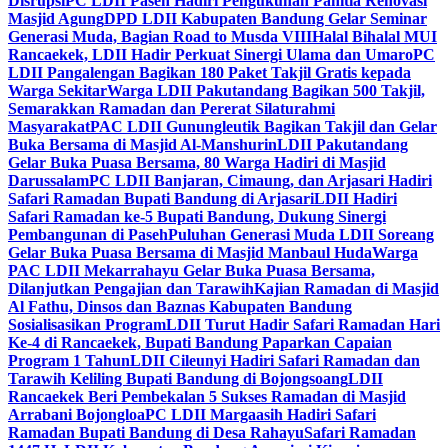
Disrupsi
PC LDII Paseh Hadiri Pengukuhan Panitia Renovasi
Masjid Agung
DPD LDII Kabupaten Bandung Gelar Seminar
Generasi Muda, Bagian Road to Musda VIII
Halal Bihalal MUI
Rancaekek, LDII Hadir Perkuat Sinergi Ulama dan Umaro
PC
LDII Pangalengan Bagikan 180 Paket Takjil Gratis kepada
Warga Sekitar
Warga LDII Pakutandang Bagikan 500 Takjil,
Semarakkan Ramadan dan Pererat Silaturahmi
Masyarakat
PAC LDII Gunungleutik Bagikan Takjil dan Gelar
Buka Bersama di Masjid Al-Manshurin
LDII Pakutandang
Gelar Buka Puasa Bersama, 80 Warga Hadiri di Masjid
Darussalam
PC LDII Banjaran, Cimaung, dan Arjasari Hadiri
Safari Ramadan Bupati Bandung di Arjasari
LDII Hadiri
Safari Ramadan ke-5 Bupati Bandung, Dukung Sinergi
Pembangunan di Paseh
Puluhan Generasi Muda LDII Soreang
Gelar Buka Puasa Bersama di Masjid Manbaul Huda
Warga
PAC LDII Mekarrahayu Gelar Buka Puasa Bersama,
Dilanjutkan Pengajian dan Tarawih
Kajian Ramadan di Masjid
Al Fathu, Dinsos dan Baznas Kabupaten Bandung
Sosialisasikan Program
LDII Turut Hadir Safari Ramadan Hari
Ke-4 di Rancaekek, Bupati Bandung Paparkan Capaian
Program 1 Tahun
LDII Cileunyi Hadiri Safari Ramadan dan
Tarawih Keliling Bupati Bandung di Bojongsoang
LDII
Rancaekek Beri Pembekalan 5 Sukses Ramadan di Masjid
Arrabani Bojongloa
PC LDII Margaasih Hadiri Safari
Ramadan Bupati Bandung di Desa Rahayu
Safari Ramadan