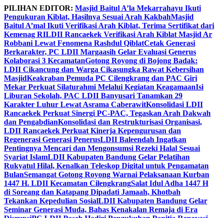
Skip
PILIHAN EDITOR:
Masjid Baitul A’la Mekarrahayu Ikuti
to
Pengukuran Kiblat, Hasilnya Sesuai Arah Kakbah
Masjid
content
Baitul A’mal Ikuti Verifikasi Arah Kiblat, Terima Sertifikat dari
Kemenag RI
LDII Rancaekek Verifikasi Arah Kiblat Masjid Ar
Robbani Lewat Fenomena Rashdul Qiblat
Cetak Generasi
Berkarakter, PC LDII Margaasih Gelar Evaluasi Generus
Kolaborasi 3 Kecamatan
Gotong Royong di Bojong Badak:
LDII Cikancung dan Warga Cikasungka Rawat Kebersihan
Masjid
Keakraban Pemuda PC Cilengkrang dan PAC Giri
Mekar Perkuat Silaturahmi Melalui Kegiatan Keagamaan
Isi
Liburan Sekolah, PAC LDII Banyusari Tanamkan 29
Karakter Luhur Lewat Asrama Caberawit
Konsolidasi LDII
Rancaekek Perkuat Sinergi PC-PAC, Tegaskan Arah Dakwah
dan Pengabdian
Konsolidasi dan Restrukturisasi Organisasi,
LDII Rancaekek Perkuat Kinerja Kepengurusan dan
Regenerasi Generasi Penerus
LDII Baleendah Ingatkan
Pentingnya Mencari dan Mengonsumsi Rezeki Halal Sesuai
Syariat Islam
LDII Kabupaten Bandung Gelar Pelatihan
Rukyatul Hilal, Kenalkan Teleskop Digital untuk Pengamatan
Bulan
Semangat Gotong Royong Warnai Pelaksanaan Kurban
1447 H. LDII Kecamatan Cilengkrang
Salat Idul Adha 1447 H
di Soreang dan Katapang Dipadati Jamaah, Khotbah
Tekankan Kepedulian Sosial
LDII Kabupaten Bandung Gelar
Seminar Generasi Muda, Bahas Kenakalan Remaja di Era