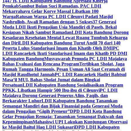
1447 H, LDII Kabupaten Bandung Apresiasi Kinerja
Pemkab
Sambut Bulan Suci Ramadan, PAC LDII
Mekarrahayu Gelar Korve Massal Libatkan 100
Warga
Ratusan Warga PC LDII Cileunyi Padati Masjid
Nashrulloh, Awali Ramadan dengan 5 Sukses
37 Generasi
Muda LDII Ikuti Pengajian Usia Mandiri di Paseh, Bekal
Kesiapan Nikah Sambut Ramadan
LDII Kota Bandung Dorong
Kesadaran Kesehatan Mental Lewat Ruang Tumbuh Keluarga
dan Diri
LDII Kabupaten Bandung Turut Andil 70 dari 140
Peserta Lulus Standarisasi Imam dan Khatib Oleh DMI
PC
LDII Rancaekek Ikuti Standarisasi Imam dan Khatib PD DMI
Kabupaten Bandung
Musyawarah Pemuda PC LDII Majalaya
Bahas Evaluasi dan Rencana Program
Tertibkan Sholat, Jaga
Rumah Tangga Harmonis, Pesan Usman Ali Saat Ceramah di
Masjid Raudhotul Jannah
PC LDII Rancaekek Hadiri Bahtsul
Masa’il MUI, Bahas Sholat Jumat dalam Bingkai
Persatuan
LDII Kabupaten Bandung Sosialisasikan Program
PPKK, Libatkan Hampir 500 Ibu-ibu di Cileunyi
PC LDII
Majalaya Dorong Generasi Penerus Alim, Faqih, dan
Berkarakter Luhur
LDII Kabupaten Bandung Tanamkan
Semangat Mandiri dan Bijak Finansial pada Generasi Muda
dalam Pengajian “Gigih Preneur”
DPD LDII Kota Bandung
Gelar Pengajian Remaja: Tanamkan Semangat Dakwah dan
Kepemimpinan
Mahasiswi UPI Lakukan Kunjungan Observasi
ke Masjid Baitul Haq LDII Sukasari
DPD LDII Kabupaten