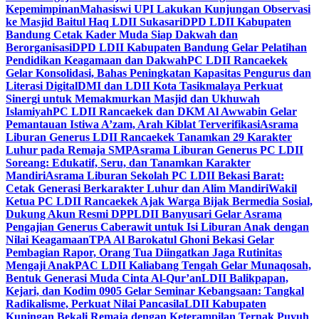
Kepemimpinan
Mahasiswi UPI Lakukan Kunjungan Observasi
ke Masjid Baitul Haq LDII Sukasari
DPD LDII Kabupaten
Bandung Cetak Kader Muda Siap Dakwah dan
Berorganisasi
DPD LDII Kabupaten Bandung Gelar Pelatihan
Pendidikan Keagamaan dan Dakwah
PC LDII Rancaekek
Gelar Konsolidasi, Bahas Peningkatan Kapasitas Pengurus dan
Literasi Digital
DMI dan LDII Kota Tasikmalaya Perkuat
Sinergi untuk Memakmurkan Masjid dan Ukhuwah
Islamiyah
PC LDII Rancaekek dan DKM Al Awwabin Gelar
Pemantauan Istiwa A’zam, Arah Kiblat Terverifikasi
Asrama
Liburan Generus LDII Rancaekek Tanamkan 29 Karakter
Luhur pada Remaja SMP
Asrama Liburan Generus PC LDII
Soreang: Edukatif, Seru, dan Tanamkan Karakter
Mandiri
Asrama Liburan Sekolah PC LDII Bekasi Barat:
Cetak Generasi Berkarakter Luhur dan Alim Mandiri
Wakil
Ketua PC LDII Rancaekek Ajak Warga Bijak Bermedia Sosial,
Dukung Akun Resmi DPP
LDII Banyusari Gelar Asrama
Pengajian Generus Caberawit untuk Isi Liburan Anak dengan
Nilai Keagamaan
TPA Al Barokatul Ghoni Bekasi Gelar
Pembagian Rapor, Orang Tua Diingatkan Jaga Rutinitas
Mengaji Anak
PAC LDII Kaliabang Tengah Gelar Munaqosah,
Bentuk Generasi Muda Cinta Al-Qur’an
LDII Balikpapan,
Kejari, dan Kodim 0905 Gelar Seminar Kebangsaan: Tangkal
Radikalisme, Perkuat Nilai Pancasila
LDII Kabupaten
Kuningan Bekali Remaja dengan Keterampilan Ternak Puyuh