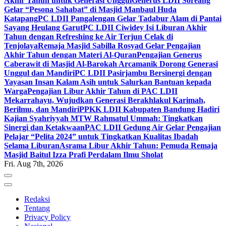
Akhir Tahun untuk Generasi Unggul
Generus LDII Soreang
Gelar “Pesona Sahabat” di Masjid Manbaul Huda
Katapang
PC LDII Pangalengan Gelar Tadabur Alam di Pantai
Sayang Heulang Garut
PC LDII Ciwidey Isi Liburan Akhir
Tahun dengan Refreshing ke Air Terjun Celak di
Tenjolaya
Remaja Masjid Sabilla Rosyad Gelar Pengajian
Akhir Tahun dengan Materi Al-Quran
Pengajian Generus
Caberawit di Masjid Al-Barokah Arcamanik Dorong Generasi
Unggul dan Mandiri
PC LDII Pasirjambu Bersinergi dengan
Yayasan Insan Kalam Asih untuk Salurkan Bantuan kepada
Warga
Pengajian Libur Akhir Tahun di PAC LDII
Mekarrahayu, Wujudkan Generasi Berakhlakul Karimah,
Berilmu, dan Mandiri
PPKK LDII Kabupaten Bandung Hadiri
Kajian Syahriyyah MTW Rahmatul Ummah: Tingkatkan
Sinergi dan Ketakwaan
PAC LDII Gedung Air Gelar Pengajian
Pelajar “Pelita 2024” untuk Tingkatkan Kualitas Ibadah
Selama Liburan
Asrama Libur Akhir Tahun: Pemuda Remaja
Masjid Baitul Izza Prafi Perdalam Ilmu Sholat
Fri. Aug 7th, 2026
Redaksi
Tentang
Privacy Policy