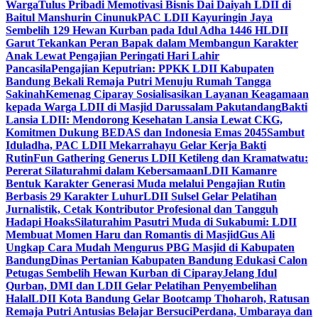
Warga
Tulus Pribadi Memotivasi Bisnis Dai Daiyah LDII di
Baitul Manshurin Cinunuk
PAC LDII Kayuringin Jaya
Sembelih 129 Hewan Kurban pada Idul Adha 1446 H
LDII
Garut Tekankan Peran Bapak dalam Membangun Karakter
Anak Lewat Pengajian Peringati Hari Lahir
Pancasila
Pengajian Keputrian: PPKK LDII Kabupaten
Bandung Bekali Remaja Putri Menuju Rumah Tangga
Sakinah
Kemenag Ciparay Sosialisasikan Layanan Keagamaan
kepada Warga LDII di Masjid Darussalam Pakutandang
Bakti
Lansia LDII: Mendorong Kesehatan Lansia Lewat CKG,
Komitmen Dukung BEDAS dan Indonesia Emas 2045
Sambut
Iduladha, PAC LDII Mekarrahayu Gelar Kerja Bakti
Rutin
Fun Gathering Generus LDII Ketileng dan Kramatwatu:
Pererat Silaturahmi dalam Kebersamaan
LDII Kamanre
Bentuk Karakter Generasi Muda melalui Pengajian Rutin
Berbasis 29 Karakter Luhur
LDII Sulsel Gelar Pelatihan
Jurnalistik, Cetak Kontributor Profesional dan Tangguh
Hadapi Hoaks
Silaturahim Pasutri Muda di Sukabumi: LDII
Membuat Momen Haru dan Romantis di Masjid
Gus Ali
Ungkap Cara Mudah Mengurus PBG Masjid di Kabupaten
Bandung
Dinas Pertanian Kabupaten Bandung Edukasi Calon
Petugas Sembelih Hewan Kurban di Ciparay
Jelang Idul
Qurban, DMI dan LDII Gelar Pelatihan Penyembelihan
Halal
LDII Kota Bandung Gelar Bootcamp Thoharoh, Ratusan
Remaja Putri Antusias Belajar Bersuci
Perdana, Umbaraya dan