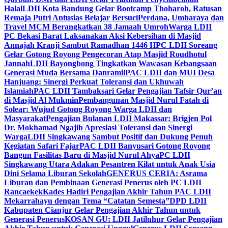
Halal
LDII Kota Bandung Gelar Bootcamp Thoharoh, Ratusan
Remaja Putri Antusias Belajar Bersuci
Perdana, Umbaraya dan
Travel MCM Berangkatkan 38 Jamaah Umroh
Warga LDII
PC Bekasi Barat Laksanakan Aksi Kebersihan di Masjid
Annajah Kranji Sambut Ramadhan 1446 H
PC LDII Soreang
Gelar Gotong Royong Pengecoran Atap Masjid Roudhotul
Jannah
LDII Bayongbong Tingkatkan Wawasan Kebangsaan
Generasi Muda Bersama Danramil
PAC LDII dan MUI Desa
Hanjuang: Sinergi Perkuat Toleransi dan Ukhuwah
Islamiah
PAC LDII Tambaksari Gelar Pengajian Tafsir Qur’an
di Masjid Al Mukmin
Pembangunan Masjid Nurul Fatah di
Solear: Wujud Gotong Royong Warga LDII dan
Masyarakat
Pengajian Bulanan LDII Makassar: Brigjen Pol
Dr. Mokhamad Ngajib Apresiasi Toleransi dan Sinergi
Warga
LDII Singkawang Sambut Positif dan Dukung Penuh
Kegiatan Safari Fajar
PAC LDII Banyusari Gotong Royong
Bangun Fasilitas Baru di Masjid Nurul Ahya
PC LDII
Singkawang Utara Adakan Pesantren Kilat untuk Anak Usia
Dini Selama Liburan Sekolah
GENERUS CERIA: Asrama
Liburan dan Pembinaan Generasi Penerus oleh PC LDII
Rancaekek
Kades Hadiri Pengajian Akhir Tahun PAC LDII
Mekarrahayu dengan Tema “Catatan Semesta”
DPD LDII
Kabupaten Cianjur Gelar Pengajian Akhir Tahun untuk
Generasi Penerus
KOSAN GU: LDII Jatiluhur Gelar Pengajian