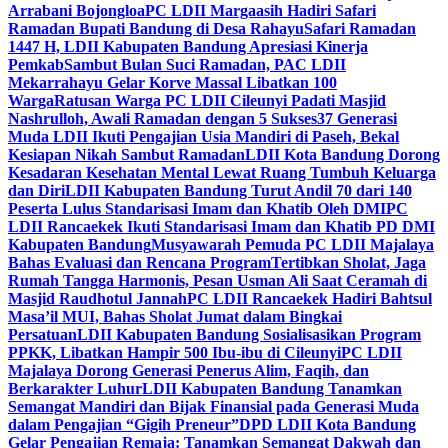
Arrabani Bojongloa
PC LDII Margaasih Hadiri Safari
Ramadan Bupati Bandung di Desa Rahayu
Safari Ramadan
1447 H, LDII Kabupaten Bandung Apresiasi Kinerja
Pemkab
Sambut Bulan Suci Ramadan, PAC LDII
Mekarrahayu Gelar Korve Massal Libatkan 100
Warga
Ratusan Warga PC LDII Cileunyi Padati Masjid
Nashrulloh, Awali Ramadan dengan 5 Sukses
37 Generasi
Muda LDII Ikuti Pengajian Usia Mandiri di Paseh, Bekal
Kesiapan Nikah Sambut Ramadan
LDII Kota Bandung Dorong
Kesadaran Kesehatan Mental Lewat Ruang Tumbuh Keluarga
dan Diri
LDII Kabupaten Bandung Turut Andil 70 dari 140
Peserta Lulus Standarisasi Imam dan Khatib Oleh DMI
PC
LDII Rancaekek Ikuti Standarisasi Imam dan Khatib PD DMI
Kabupaten Bandung
Musyawarah Pemuda PC LDII Majalaya
Bahas Evaluasi dan Rencana Program
Tertibkan Sholat, Jaga
Rumah Tangga Harmonis, Pesan Usman Ali Saat Ceramah di
Masjid Raudhotul Jannah
PC LDII Rancaekek Hadiri Bahtsul
Masa’il MUI, Bahas Sholat Jumat dalam Bingkai
Persatuan
LDII Kabupaten Bandung Sosialisasikan Program
PPKK, Libatkan Hampir 500 Ibu-ibu di Cileunyi
PC LDII
Majalaya Dorong Generasi Penerus Alim, Faqih, dan
Berkarakter Luhur
LDII Kabupaten Bandung Tanamkan
Semangat Mandiri dan Bijak Finansial pada Generasi Muda
dalam Pengajian “Gigih Preneur”
DPD LDII Kota Bandung
Gelar Pengajian Remaja: Tanamkan Semangat Dakwah dan