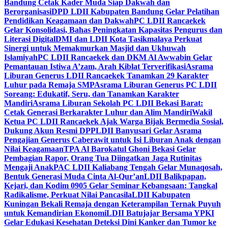
Bandung Cetak Kader Muda Siap Dakwah dan
Berorganisasi
DPD LDII Kabupaten Bandung Gelar Pelatihan
Pendidikan Keagamaan dan Dakwah
PC LDII Rancaekek
Gelar Konsolidasi, Bahas Peningkatan Kapasitas Pengurus dan
Literasi Digital
DMI dan LDII Kota Tasikmalaya Perkuat
Sinergi untuk Memakmurkan Masjid dan Ukhuwah
Islamiyah
PC LDII Rancaekek dan DKM Al Awwabin Gelar
Pemantauan Istiwa A’zam, Arah Kiblat Terverifikasi
Asrama
Liburan Generus LDII Rancaekek Tanamkan 29 Karakter
Luhur pada Remaja SMP
Asrama Liburan Generus PC LDII
Soreang: Edukatif, Seru, dan Tanamkan Karakter
Mandiri
Asrama Liburan Sekolah PC LDII Bekasi Barat:
Cetak Generasi Berkarakter Luhur dan Alim Mandiri
Wakil
Ketua PC LDII Rancaekek Ajak Warga Bijak Bermedia Sosial,
Dukung Akun Resmi DPP
LDII Banyusari Gelar Asrama
Pengajian Generus Caberawit untuk Isi Liburan Anak dengan
Nilai Keagamaan
TPA Al Barokatul Ghoni Bekasi Gelar
Pembagian Rapor, Orang Tua Diingatkan Jaga Rutinitas
Mengaji Anak
PAC LDII Kaliabang Tengah Gelar Munaqosah,
Bentuk Generasi Muda Cinta Al-Qur’an
LDII Balikpapan,
Kejari, dan Kodim 0905 Gelar Seminar Kebangsaan: Tangkal
Radikalisme, Perkuat Nilai Pancasila
LDII Kabupaten
Kuningan Bekali Remaja dengan Keterampilan Ternak Puyuh
untuk Kemandirian Ekonomi
LDII Batujajar Bersama YPKI
Gelar Edukasi Kesehatan Deteksi Dini Kanker dan Tumor ke