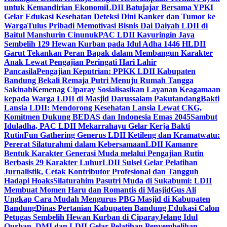
untuk Kemandirian Ekonomi
LDII Batujajar Bersama YPKI
Gelar Edukasi Kesehatan Deteksi Dini Kanker dan Tumor ke
Warga
Tulus Pribadi Memotivasi Bisnis Dai Daiyah LDII di
Baitul Manshurin Cinunuk
PAC LDII Kayuringin Jaya
Sembelih 129 Hewan Kurban pada Idul Adha 1446 H
LDII
Garut Tekankan Peran Bapak dalam Membangun Karakter
Anak Lewat Pengajian Peringati Hari Lahir
Pancasila
Pengajian Keputrian: PPKK LDII Kabupaten
Bandung Bekali Remaja Putri Menuju Rumah Tangga
Sakinah
Kemenag Ciparay Sosialisasikan Layanan Keagamaan
kepada Warga LDII di Masjid Darussalam Pakutandang
Bakti
Lansia LDII: Mendorong Kesehatan Lansia Lewat CKG,
Komitmen Dukung BEDAS dan Indonesia Emas 2045
Sambut
Iduladha, PAC LDII Mekarrahayu Gelar Kerja Bakti
Rutin
Fun Gathering Generus LDII Ketileng dan Kramatwatu:
Pererat Silaturahmi dalam Kebersamaan
LDII Kamanre
Bentuk Karakter Generasi Muda melalui Pengajian Rutin
Berbasis 29 Karakter Luhur
LDII Sulsel Gelar Pelatihan
Jurnalistik, Cetak Kontributor Profesional dan Tangguh
Hadapi Hoaks
Silaturahim Pasutri Muda di Sukabumi: LDII
Membuat Momen Haru dan Romantis di Masjid
Gus Ali
Ungkap Cara Mudah Mengurus PBG Masjid di Kabupaten
Bandung
Dinas Pertanian Kabupaten Bandung Edukasi Calon
Petugas Sembelih Hewan Kurban di Ciparay
Jelang Idul
Qurban, DMI dan LDII Gelar Pelatihan Penyembelihan