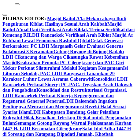
PILIHAN EDITOR:
Masjid Baitul A’la Mekarrahayu Ikuti
Pengukuran Kiblat, Hasilnya Sesuai Arah Kakbah
Masjid
Baitul A’mal Ikuti Verifikasi Arah Kiblat, Terima Sertifikat dari
Kemenag RI
LDII Rancaekek Verifikasi Arah Kiblat Masjid Ar
Robbani Lewat Fenomena Rashdul Qiblat
Cetak Generasi
Berkarakter, PC LDII Margaasih Gelar Evaluasi Generus
Kolaborasi 3 Kecamatan
Gotong Royong di Bojong Badak:
LDII Cikancung dan Warga Cikasungka Rawat Kebersihan
Masjid
Keakraban Pemuda PC Cilengkrang dan PAC Giri
Mekar Perkuat Silaturahmi Melalui Kegiatan Keagamaan
Isi
Liburan Sekolah, PAC LDII Banyusari Tanamkan 29
Karakter Luhur Lewat Asrama Caberawit
Konsolidasi LDII
Rancaekek Perkuat Sinergi PC-PAC, Tegaskan Arah Dakwah
dan Pengabdian
Konsolidasi dan Restrukturisasi Organisasi,
LDII Rancaekek Perkuat Kinerja Kepengurusan dan
Regenerasi Generasi Penerus
LDII Baleendah Ingatkan
Pentingnya Mencari dan Mengonsumsi Rezeki Halal Sesuai
Syariat Islam
LDII Kabupaten Bandung Gelar Pelatihan
Rukyatul Hilal, Kenalkan Teleskop Digital untuk Pengamatan
Bulan
Semangat Gotong Royong Warnai Pelaksanaan Kurban
1447 H. LDII Kecamatan Cilengkrang
Salat Idul Adha 1447 H
di Soreang dan Katapang Dipadati Jamaah, Khotbah