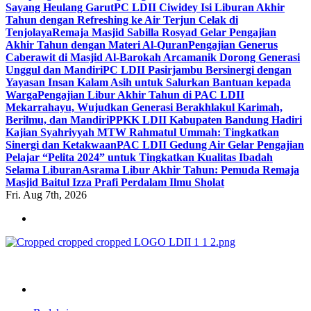
Sayang Heulang Garut
PC LDII Ciwidey Isi Liburan Akhir
Tahun dengan Refreshing ke Air Terjun Celak di
Tenjolaya
Remaja Masjid Sabilla Rosyad Gelar Pengajian
Akhir Tahun dengan Materi Al-Quran
Pengajian Generus
Caberawit di Masjid Al-Barokah Arcamanik Dorong Generasi
Unggul dan Mandiri
PC LDII Pasirjambu Bersinergi dengan
Yayasan Insan Kalam Asih untuk Salurkan Bantuan kepada
Warga
Pengajian Libur Akhir Tahun di PAC LDII
Mekarrahayu, Wujudkan Generasi Berakhlakul Karimah,
Berilmu, dan Mandiri
PPKK LDII Kabupaten Bandung Hadiri
Kajian Syahriyyah MTW Rahmatul Ummah: Tingkatkan
Sinergi dan Ketakwaan
PAC LDII Gedung Air Gelar Pengajian
Pelajar “Pelita 2024” untuk Tingkatkan Kualitas Ibadah
Selama Liburan
Asrama Libur Akhir Tahun: Pemuda Remaja
Masjid Baitul Izza Prafi Perdalam Ilmu Sholat
Fri. Aug 7th, 2026
ldiikabbandung.or.id