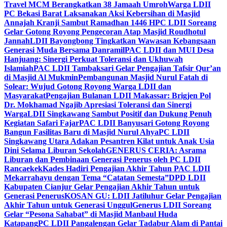
Travel MCM Berangkatkan 38 Jamaah Umroh
Warga LDII
PC Bekasi Barat Laksanakan Aksi Kebersihan di Masjid
Annajah Kranji Sambut Ramadhan 1446 H
PC LDII Soreang
Gelar Gotong Royong Pengecoran Atap Masjid Roudhotul
Jannah
LDII Bayongbong Tingkatkan Wawasan Kebangsaan
Generasi Muda Bersama Danramil
PAC LDII dan MUI Desa
Hanjuang: Sinergi Perkuat Toleransi dan Ukhuwah
Islamiah
PAC LDII Tambaksari Gelar Pengajian Tafsir Qur’an
di Masjid Al Mukmin
Pembangunan Masjid Nurul Fatah di
Solear: Wujud Gotong Royong Warga LDII dan
Masyarakat
Pengajian Bulanan LDII Makassar: Brigjen Pol
Dr. Mokhamad Ngajib Apresiasi Toleransi dan Sinergi
Warga
LDII Singkawang Sambut Positif dan Dukung Penuh
Kegiatan Safari Fajar
PAC LDII Banyusari Gotong Royong
Bangun Fasilitas Baru di Masjid Nurul Ahya
PC LDII
Singkawang Utara Adakan Pesantren Kilat untuk Anak Usia
Dini Selama Liburan Sekolah
GENERUS CERIA: Asrama
Liburan dan Pembinaan Generasi Penerus oleh PC LDII
Rancaekek
Kades Hadiri Pengajian Akhir Tahun PAC LDII
Mekarrahayu dengan Tema “Catatan Semesta”
DPD LDII
Kabupaten Cianjur Gelar Pengajian Akhir Tahun untuk
Generasi Penerus
KOSAN GU: LDII Jatiluhur Gelar Pengajian
Akhir Tahun untuk Generasi Unggul
Generus LDII Soreang
Gelar “Pesona Sahabat” di Masjid Manbaul Huda
Katapang
PC LDII Pangalengan Gelar Tadabur Alam di Pantai