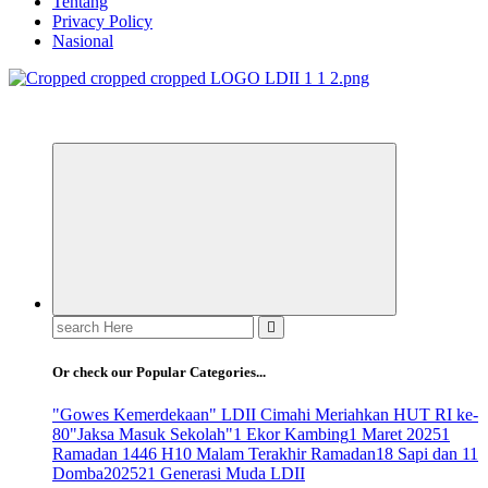
Tentang
Privacy Policy
Nasional
ldiikabbandung.or.id
Search
for:
Or check our Popular Categories...
"Gowes Kemerdekaan" LDII Cimahi Meriahkan HUT RI ke-
80
"Jaksa Masuk Sekolah"
1 Ekor Kambing
1 Maret 2025
1
Ramadan 1446 H
10 Malam Terakhir Ramadan
18 Sapi dan 11
Domba
2025
21 Generasi Muda LDII