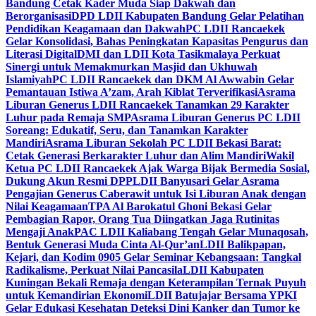
Bandung Cetak Kader Muda Siap Dakwah dan
Berorganisasi
DPD LDII Kabupaten Bandung Gelar Pelatihan
Pendidikan Keagamaan dan Dakwah
PC LDII Rancaekek
Gelar Konsolidasi, Bahas Peningkatan Kapasitas Pengurus dan
Literasi Digital
DMI dan LDII Kota Tasikmalaya Perkuat
Sinergi untuk Memakmurkan Masjid dan Ukhuwah
Islamiyah
PC LDII Rancaekek dan DKM Al Awwabin Gelar
Pemantauan Istiwa A’zam, Arah Kiblat Terverifikasi
Asrama
Liburan Generus LDII Rancaekek Tanamkan 29 Karakter
Luhur pada Remaja SMP
Asrama Liburan Generus PC LDII
Soreang: Edukatif, Seru, dan Tanamkan Karakter
Mandiri
Asrama Liburan Sekolah PC LDII Bekasi Barat:
Cetak Generasi Berkarakter Luhur dan Alim Mandiri
Wakil
Ketua PC LDII Rancaekek Ajak Warga Bijak Bermedia Sosial,
Dukung Akun Resmi DPP
LDII Banyusari Gelar Asrama
Pengajian Generus Caberawit untuk Isi Liburan Anak dengan
Nilai Keagamaan
TPA Al Barokatul Ghoni Bekasi Gelar
Pembagian Rapor, Orang Tua Diingatkan Jaga Rutinitas
Mengaji Anak
PAC LDII Kaliabang Tengah Gelar Munaqosah,
Bentuk Generasi Muda Cinta Al-Qur’an
LDII Balikpapan,
Kejari, dan Kodim 0905 Gelar Seminar Kebangsaan: Tangkal
Radikalisme, Perkuat Nilai Pancasila
LDII Kabupaten
Kuningan Bekali Remaja dengan Keterampilan Ternak Puyuh
untuk Kemandirian Ekonomi
LDII Batujajar Bersama YPKI
Gelar Edukasi Kesehatan Deteksi Dini Kanker dan Tumor ke