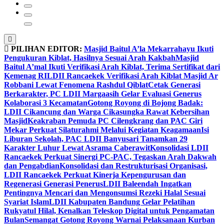
PILIHAN EDITOR:
Masjid Baitul A’la Mekarrahayu Ikuti
Pengukuran Kiblat, Hasilnya Sesuai Arah Kakbah
Masjid
Baitul A’mal Ikuti Verifikasi Arah Kiblat, Terima Sertifikat dari
Kemenag RI
LDII Rancaekek Verifikasi Arah Kiblat Masjid Ar
Robbani Lewat Fenomena Rashdul Qiblat
Cetak Generasi
Berkarakter, PC LDII Margaasih Gelar Evaluasi Generus
Kolaborasi 3 Kecamatan
Gotong Royong di Bojong Badak:
LDII Cikancung dan Warga Cikasungka Rawat Kebersihan
Masjid
Keakraban Pemuda PC Cilengkrang dan PAC Giri
Mekar Perkuat Silaturahmi Melalui Kegiatan Keagamaan
Isi
Liburan Sekolah, PAC LDII Banyusari Tanamkan 29
Karakter Luhur Lewat Asrama Caberawit
Konsolidasi LDII
Rancaekek Perkuat Sinergi PC-PAC, Tegaskan Arah Dakwah
dan Pengabdian
Konsolidasi dan Restrukturisasi Organisasi,
LDII Rancaekek Perkuat Kinerja Kepengurusan dan
Regenerasi Generasi Penerus
LDII Baleendah Ingatkan
Pentingnya Mencari dan Mengonsumsi Rezeki Halal Sesuai
Syariat Islam
LDII Kabupaten Bandung Gelar Pelatihan
Rukyatul Hilal, Kenalkan Teleskop Digital untuk Pengamatan
Bulan
Semangat Gotong Royong Warnai Pelaksanaan Kurban