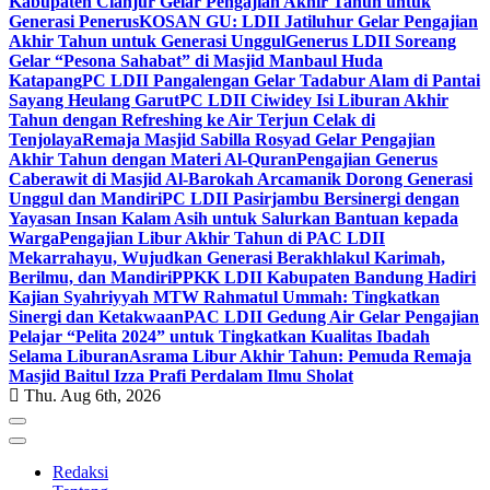
Kabupaten Cianjur Gelar Pengajian Akhir Tahun untuk
Generasi Penerus
KOSAN GU: LDII Jatiluhur Gelar Pengajian
Akhir Tahun untuk Generasi Unggul
Generus LDII Soreang
Gelar “Pesona Sahabat” di Masjid Manbaul Huda
Katapang
PC LDII Pangalengan Gelar Tadabur Alam di Pantai
Sayang Heulang Garut
PC LDII Ciwidey Isi Liburan Akhir
Tahun dengan Refreshing ke Air Terjun Celak di
Tenjolaya
Remaja Masjid Sabilla Rosyad Gelar Pengajian
Akhir Tahun dengan Materi Al-Quran
Pengajian Generus
Caberawit di Masjid Al-Barokah Arcamanik Dorong Generasi
Unggul dan Mandiri
PC LDII Pasirjambu Bersinergi dengan
Yayasan Insan Kalam Asih untuk Salurkan Bantuan kepada
Warga
Pengajian Libur Akhir Tahun di PAC LDII
Mekarrahayu, Wujudkan Generasi Berakhlakul Karimah,
Berilmu, dan Mandiri
PPKK LDII Kabupaten Bandung Hadiri
Kajian Syahriyyah MTW Rahmatul Ummah: Tingkatkan
Sinergi dan Ketakwaan
PAC LDII Gedung Air Gelar Pengajian
Pelajar “Pelita 2024” untuk Tingkatkan Kualitas Ibadah
Selama Liburan
Asrama Libur Akhir Tahun: Pemuda Remaja
Masjid Baitul Izza Prafi Perdalam Ilmu Sholat
Thu. Aug 6th, 2026
Redaksi