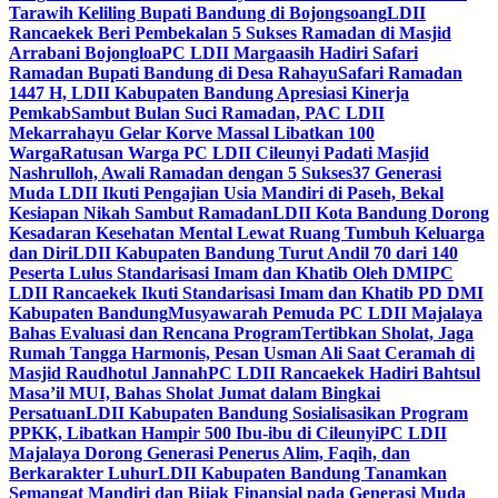
Tarawih Keliling Bupati Bandung di Bojongsoang
LDII
Rancaekek Beri Pembekalan 5 Sukses Ramadan di Masjid
Arrabani Bojongloa
PC LDII Margaasih Hadiri Safari
Ramadan Bupati Bandung di Desa Rahayu
Safari Ramadan
1447 H, LDII Kabupaten Bandung Apresiasi Kinerja
Pemkab
Sambut Bulan Suci Ramadan, PAC LDII
Mekarrahayu Gelar Korve Massal Libatkan 100
Warga
Ratusan Warga PC LDII Cileunyi Padati Masjid
Nashrulloh, Awali Ramadan dengan 5 Sukses
37 Generasi
Muda LDII Ikuti Pengajian Usia Mandiri di Paseh, Bekal
Kesiapan Nikah Sambut Ramadan
LDII Kota Bandung Dorong
Kesadaran Kesehatan Mental Lewat Ruang Tumbuh Keluarga
dan Diri
LDII Kabupaten Bandung Turut Andil 70 dari 140
Peserta Lulus Standarisasi Imam dan Khatib Oleh DMI
PC
LDII Rancaekek Ikuti Standarisasi Imam dan Khatib PD DMI
Kabupaten Bandung
Musyawarah Pemuda PC LDII Majalaya
Bahas Evaluasi dan Rencana Program
Tertibkan Sholat, Jaga
Rumah Tangga Harmonis, Pesan Usman Ali Saat Ceramah di
Masjid Raudhotul Jannah
PC LDII Rancaekek Hadiri Bahtsul
Masa’il MUI, Bahas Sholat Jumat dalam Bingkai
Persatuan
LDII Kabupaten Bandung Sosialisasikan Program
PPKK, Libatkan Hampir 500 Ibu-ibu di Cileunyi
PC LDII
Majalaya Dorong Generasi Penerus Alim, Faqih, dan
Berkarakter Luhur
LDII Kabupaten Bandung Tanamkan
Semangat Mandiri dan Bijak Finansial pada Generasi Muda