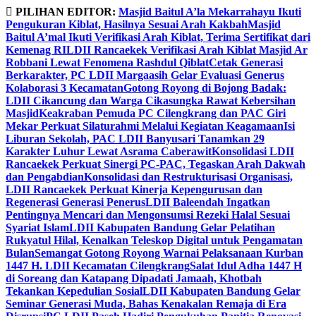
Skip
PILIHAN EDITOR:
Masjid Baitul A’la Mekarrahayu Ikuti
to
Pengukuran Kiblat, Hasilnya Sesuai Arah Kakbah
Masjid
content
Baitul A’mal Ikuti Verifikasi Arah Kiblat, Terima Sertifikat dari
Kemenag RI
LDII Rancaekek Verifikasi Arah Kiblat Masjid Ar
Robbani Lewat Fenomena Rashdul Qiblat
Cetak Generasi
Berkarakter, PC LDII Margaasih Gelar Evaluasi Generus
Kolaborasi 3 Kecamatan
Gotong Royong di Bojong Badak:
LDII Cikancung dan Warga Cikasungka Rawat Kebersihan
Masjid
Keakraban Pemuda PC Cilengkrang dan PAC Giri
Mekar Perkuat Silaturahmi Melalui Kegiatan Keagamaan
Isi
Liburan Sekolah, PAC LDII Banyusari Tanamkan 29
Karakter Luhur Lewat Asrama Caberawit
Konsolidasi LDII
Rancaekek Perkuat Sinergi PC-PAC, Tegaskan Arah Dakwah
dan Pengabdian
Konsolidasi dan Restrukturisasi Organisasi,
LDII Rancaekek Perkuat Kinerja Kepengurusan dan
Regenerasi Generasi Penerus
LDII Baleendah Ingatkan
Pentingnya Mencari dan Mengonsumsi Rezeki Halal Sesuai
Syariat Islam
LDII Kabupaten Bandung Gelar Pelatihan
Rukyatul Hilal, Kenalkan Teleskop Digital untuk Pengamatan
Bulan
Semangat Gotong Royong Warnai Pelaksanaan Kurban
1447 H. LDII Kecamatan Cilengkrang
Salat Idul Adha 1447 H
di Soreang dan Katapang Dipadati Jamaah, Khotbah
Tekankan Kepedulian Sosial
LDII Kabupaten Bandung Gelar
Seminar Generasi Muda, Bahas Kenakalan Remaja di Era