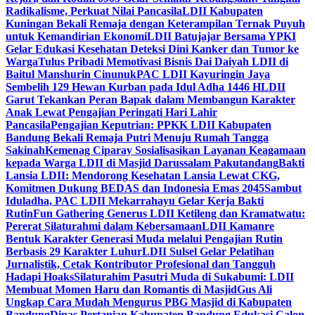
Radikalisme, Perkuat Nilai Pancasila
LDII Kabupaten
Kuningan Bekali Remaja dengan Keterampilan Ternak Puyuh
untuk Kemandirian Ekonomi
LDII Batujajar Bersama YPKI
Gelar Edukasi Kesehatan Deteksi Dini Kanker dan Tumor ke
Warga
Tulus Pribadi Memotivasi Bisnis Dai Daiyah LDII di
Baitul Manshurin Cinunuk
PAC LDII Kayuringin Jaya
Sembelih 129 Hewan Kurban pada Idul Adha 1446 H
LDII
Garut Tekankan Peran Bapak dalam Membangun Karakter
Anak Lewat Pengajian Peringati Hari Lahir
Pancasila
Pengajian Keputrian: PPKK LDII Kabupaten
Bandung Bekali Remaja Putri Menuju Rumah Tangga
Sakinah
Kemenag Ciparay Sosialisasikan Layanan Keagamaan
kepada Warga LDII di Masjid Darussalam Pakutandang
Bakti
Lansia LDII: Mendorong Kesehatan Lansia Lewat CKG,
Komitmen Dukung BEDAS dan Indonesia Emas 2045
Sambut
Iduladha, PAC LDII Mekarrahayu Gelar Kerja Bakti
Rutin
Fun Gathering Generus LDII Ketileng dan Kramatwatu:
Pererat Silaturahmi dalam Kebersamaan
LDII Kamanre
Bentuk Karakter Generasi Muda melalui Pengajian Rutin
Berbasis 29 Karakter Luhur
LDII Sulsel Gelar Pelatihan
Jurnalistik, Cetak Kontributor Profesional dan Tangguh
Hadapi Hoaks
Silaturahim Pasutri Muda di Sukabumi: LDII
Membuat Momen Haru dan Romantis di Masjid
Gus Ali
Ungkap Cara Mudah Mengurus PBG Masjid di Kabupaten
Bandung
Dinas Pertanian Kabupaten Bandung Edukasi Calon