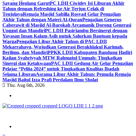
Sayang Heulang Garut
PC LDII Ciwidey Isi Liburan Akhir
Tahun dengan Refreshing ke Air Terjun Celak di
Tenjolaya
Remaja Masjid Sabilla Rosyad Gelar Pengajian
Akhir Tahun dengan Materi Al-Quran
Pengajian Generus
Caberawit di Masjid Al-Barokah Arcamanik Dorong Generasi
Unggul dan Mandiri
PC LDII Pasirjambu Bersinergi dengan
Yayasan Insan Kalam Asih untuk Salurkan Bantuan kepada
Warga
Pengajian Libur Akhir Tahun di PAC LDII
Mekarrahayu, Wujudkan Generasi Berakhlakul Karimah,
Berilmu, dan Mandiri
PPKK LDII Kabupaten Bandung Hadiri
Kajian Syahriyyah MTW Rahmatul Ummah: Tingkatkan
Sinergi dan Ketakwaan
PAC LDII Gedung Air Gelar Pengajian
Pelajar “Pelita 2024” untuk Tingkatkan Kualitas Ibadah
Selama Liburan
Asrama Libur Akhir Tahun: Pemuda Remaja
Masjid Baitul Izza Prafi Perdalam Ilmu Sholat
Thu. Aug 6th, 2026
ldiikabbandung.or.id