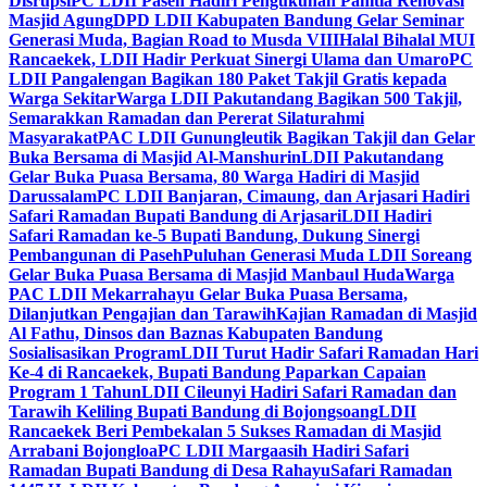
Disrupsi
PC LDII Paseh Hadiri Pengukuhan Panitia Renovasi
Masjid Agung
DPD LDII Kabupaten Bandung Gelar Seminar
Generasi Muda, Bagian Road to Musda VIII
Halal Bihalal MUI
Rancaekek, LDII Hadir Perkuat Sinergi Ulama dan Umaro
PC
LDII Pangalengan Bagikan 180 Paket Takjil Gratis kepada
Warga Sekitar
Warga LDII Pakutandang Bagikan 500 Takjil,
Semarakkan Ramadan dan Pererat Silaturahmi
Masyarakat
PAC LDII Gunungleutik Bagikan Takjil dan Gelar
Buka Bersama di Masjid Al-Manshurin
LDII Pakutandang
Gelar Buka Puasa Bersama, 80 Warga Hadiri di Masjid
Darussalam
PC LDII Banjaran, Cimaung, dan Arjasari Hadiri
Safari Ramadan Bupati Bandung di Arjasari
LDII Hadiri
Safari Ramadan ke-5 Bupati Bandung, Dukung Sinergi
Pembangunan di Paseh
Puluhan Generasi Muda LDII Soreang
Gelar Buka Puasa Bersama di Masjid Manbaul Huda
Warga
PAC LDII Mekarrahayu Gelar Buka Puasa Bersama,
Dilanjutkan Pengajian dan Tarawih
Kajian Ramadan di Masjid
Al Fathu, Dinsos dan Baznas Kabupaten Bandung
Sosialisasikan Program
LDII Turut Hadir Safari Ramadan Hari
Ke-4 di Rancaekek, Bupati Bandung Paparkan Capaian
Program 1 Tahun
LDII Cileunyi Hadiri Safari Ramadan dan
Tarawih Keliling Bupati Bandung di Bojongsoang
LDII
Rancaekek Beri Pembekalan 5 Sukses Ramadan di Masjid
Arrabani Bojongloa
PC LDII Margaasih Hadiri Safari
Ramadan Bupati Bandung di Desa Rahayu
Safari Ramadan