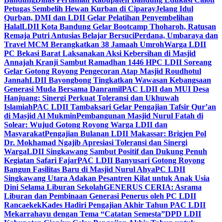
Petugas Sembelih Hewan Kurban di Ciparay
Jelang Idul
Qurban, DMI dan LDII Gelar Pelatihan Penyembelihan
Halal
LDII Kota Bandung Gelar Bootcamp Thoharoh, Ratusan
Remaja Putri Antusias Belajar Bersuci
Perdana, Umbaraya dan
Travel MCM Berangkatkan 38 Jamaah Umroh
Warga LDII
PC Bekasi Barat Laksanakan Aksi Kebersihan di Masjid
Annajah Kranji Sambut Ramadhan 1446 H
PC LDII Soreang
Gelar Gotong Royong Pengecoran Atap Masjid Roudhotul
Jannah
LDII Bayongbong Tingkatkan Wawasan Kebangsaan
Generasi Muda Bersama Danramil
PAC LDII dan MUI Desa
Hanjuang: Sinergi Perkuat Toleransi dan Ukhuwah
Islamiah
PAC LDII Tambaksari Gelar Pengajian Tafsir Qur’an
di Masjid Al Mukmin
Pembangunan Masjid Nurul Fatah di
Solear: Wujud Gotong Royong Warga LDII dan
Masyarakat
Pengajian Bulanan LDII Makassar: Brigjen Pol
Dr. Mokhamad Ngajib Apresiasi Toleransi dan Sinergi
Warga
LDII Singkawang Sambut Positif dan Dukung Penuh
Kegiatan Safari Fajar
PAC LDII Banyusari Gotong Royong
Bangun Fasilitas Baru di Masjid Nurul Ahya
PC LDII
Singkawang Utara Adakan Pesantren Kilat untuk Anak Usia
Dini Selama Liburan Sekolah
GENERUS CERIA: Asrama
Liburan dan Pembinaan Generasi Penerus oleh PC LDII
Rancaekek
Kades Hadiri Pengajian Akhir Tahun PAC LDII
Mekarrahayu dengan Tema “Catatan Semesta”
DPD LDII