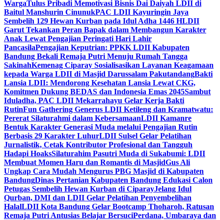
Warga
Tulus Pribadi Memotivasi Bisnis Dai Daiyah LDII di
Baitul Manshurin Cinunuk
PAC LDII Kayuringin Jaya
Sembelih 129 Hewan Kurban pada Idul Adha 1446 H
LDII
Garut Tekankan Peran Bapak dalam Membangun Karakter
Anak Lewat Pengajian Peringati Hari Lahir
Pancasila
Pengajian Keputrian: PPKK LDII Kabupaten
Bandung Bekali Remaja Putri Menuju Rumah Tangga
Sakinah
Kemenag Ciparay Sosialisasikan Layanan Keagamaan
kepada Warga LDII di Masjid Darussalam Pakutandang
Bakti
Lansia LDII: Mendorong Kesehatan Lansia Lewat CKG,
Komitmen Dukung BEDAS dan Indonesia Emas 2045
Sambut
Iduladha, PAC LDII Mekarrahayu Gelar Kerja Bakti
Rutin
Fun Gathering Generus LDII Ketileng dan Kramatwatu:
Pererat Silaturahmi dalam Kebersamaan
LDII Kamanre
Bentuk Karakter Generasi Muda melalui Pengajian Rutin
Berbasis 29 Karakter Luhur
LDII Sulsel Gelar Pelatihan
Jurnalistik, Cetak Kontributor Profesional dan Tangguh
Hadapi Hoaks
Silaturahim Pasutri Muda di Sukabumi: LDII
Membuat Momen Haru dan Romantis di Masjid
Gus Ali
Ungkap Cara Mudah Mengurus PBG Masjid di Kabupaten
Bandung
Dinas Pertanian Kabupaten Bandung Edukasi Calon
Petugas Sembelih Hewan Kurban di Ciparay
Jelang Idul
Qurban, DMI dan LDII Gelar Pelatihan Penyembelihan
Halal
LDII Kota Bandung Gelar Bootcamp Thoharoh, Ratusan
Remaja Putri Antusias Belajar Bersuci
Perdana, Umbaraya dan