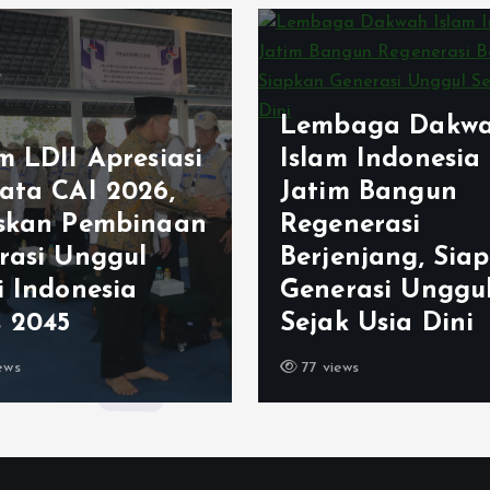
aga Dakwah
m Indonesia
m Bangun
Bangun Kekomp
nerasi
Usai Musda, LDI
enjang, Siapkan
Kabupaten Ban
rasi Unggul
Gelar Tasyakur 
 Usia Dini
Ciparay
ws
184 views