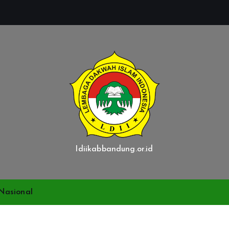
ldiikabbandung.or.id
Nasional