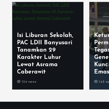
Lemb
Ketum LDII Apresiasi
Isla
Permata CAI 2026,
Jati
Tegaskan Pembinaan
Rege
Generasi Unggul
Berj
Kunci Indonesia
Gene
Emas 2045
Sejak
142 views
77 vie