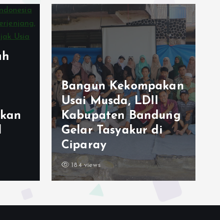
Generus LDII
akan
Margaasih Raih
I
Juara Umum
dung
FORSTRI 2026, Bukti
di
Pembinaan Karakter
Sejak Dini
183 views