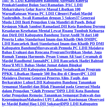
1447 H, LDII Kabupaten Bandung Apresiasi Kinerja
Pemkab
Sambut Bulan Suci Ramadan, PAC LDII
Mekarrahayu Gelar Korve Massal Libatkan 100
Warga
Ratusan Warga PC LDII Cileunyi Padati Masjid
Nashrulloh, Awali Ramadan dengan 5 Sukses
37 Generasi
Muda LDII Ikuti Pengajian Usia Mandiri di Paseh, Bekal
Kesiapan Nikah Sambut Ramadan
LDII Kota Bandung Dorong
Kesadaran Kesehatan Mental Lewat Ruang Tumbuh Keluarga
dan Diri
LDII Kabupaten Bandung Turut Andil 70 dari 140
Peserta Lulus Standarisasi Imam dan Khatib Oleh DMI
PC
LDII Rancaekek Ikuti Standarisasi Imam dan Khatib PD DMI
Kabupaten Bandung
Musyawarah Pemuda PC LDII Majalaya
Bahas Evaluasi dan Rencana Program
Tertibkan Sholat, Jaga
Rumah Tangga Harmonis, Pesan Usman Ali Saat Ceramah di
Masjid Raudhotul Jannah
PC LDII Rancaekek Hadiri Bahtsul
Masa’il MUI, Bahas Sholat Jumat dalam Bingkai
Persatuan
LDII Kabupaten Bandung Sosialisasikan Program
PPKK, Libatkan Hampir 500 Ibu-ibu di Cileunyi
PC LDII
Majalaya Dorong Generasi Penerus Alim, Faqih, dan
Berkarakter Luhur
LDII Kabupaten Bandung Tanamkan
Semangat Mandiri dan Bijak Finansial pada Generasi Muda
dalam Pengajian “Gigih Preneur”
DPD LDII Kota Bandung
Gelar Pengajian Remaja: Tanamkan Semangat Dakwah dan
Kepemimpinan
Mahasiswi UPI Lakukan Kunjungan Observasi
ke Masjid Baitul Haq LDII Sukasari
DPD LDII Kabupaten