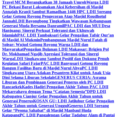
Travel MCM Berangkatkan 38 Jamaah Umroh
Warga LDII
PC Bekasi Barat Laksanakan Aksi Kebersihan di Masjid
Annajah Kranji Sambut Ramadhan 1446 H
PC LDII Soreang
Gelar Gotong Royong Pengecoran Atap Masjid Roudhotul
Jannah
LDII Bayongbong Tingkatkan Wawasan Kebangsaan
Generasi Muda Bersama Danramil
PAC LDII dan MUI Desa
Hanjuang: Sinergi Perkuat Toleransi dan Ukhuwah
Islamiah
PAC LDII Tambaksari Gelar Pengajian Tafsir Qur’an
di Masjid Al Mukmin
Pembangunan Masjid Nurul Fatah di
Solear: Wujud Gotong Royong Warga LDII dan
Masyarakat
Pengajian Bulanan LDII Makassar: Brigjen Pol
Dr. Mokhamad Ngajib Apresiasi Toleransi dan Sinergi
Warga
LDII Singkawang Sambut Positif dan Dukung Penuh
Kegiatan Safari Fajar
PAC LDII Banyusari Gotong Royong
Bangun Fasilitas Baru di Masjid Nurul Ahya
PC LDII
Singkawang Utara Adakan Pesantren Kilat untuk Anak Usia
Dini Selama Liburan Sekolah
GENERUS CERIA: Asrama
Liburan dan Pembinaan Generasi Penerus oleh PC LDII
Rancaekek
Kades Hadiri Pengajian Akhir Tahun PAC LDII
Mekarrahayu dengan Tema “Catatan Semesta”
DPD LDII
Kabupaten Cianjur Gelar Pengajian Akhir Tahun untuk
Generasi Penerus
KOSAN GU: LDII Jatiluhur Gelar Pengajian
Akhir Tahun untuk Generasi Unggul
Generus LDII Soreang
Gelar “Pesona Sahabat” di Masjid Manbaul Huda
Katapang
PC LDII Pangalengan Gelar Tadabur Alam di Pantai