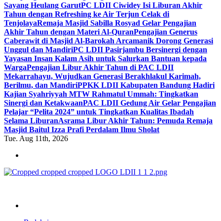
Sayang Heulang Garut
PC LDII Ciwidey Isi Liburan Akhir
Tahun dengan Refreshing ke Air Terjun Celak di
Tenjolaya
Remaja Masjid Sabilla Rosyad Gelar Pengajian
Akhir Tahun dengan Materi Al-Quran
Pengajian Generus
Caberawit di Masjid Al-Barokah Arcamanik Dorong Generasi
Unggul dan Mandiri
PC LDII Pasirjambu Bersinergi dengan
Yayasan Insan Kalam Asih untuk Salurkan Bantuan kepada
Warga
Pengajian Libur Akhir Tahun di PAC LDII
Mekarrahayu, Wujudkan Generasi Berakhlakul Karimah,
Berilmu, dan Mandiri
PPKK LDII Kabupaten Bandung Hadiri
Kajian Syahriyyah MTW Rahmatul Ummah: Tingkatkan
Sinergi dan Ketakwaan
PAC LDII Gedung Air Gelar Pengajian
Pelajar “Pelita 2024” untuk Tingkatkan Kualitas Ibadah
Selama Liburan
Asrama Libur Akhir Tahun: Pemuda Remaja
Masjid Baitul Izza Prafi Perdalam Ilmu Sholat
Tue. Aug 11th, 2026
ldiikabbandung.or.id