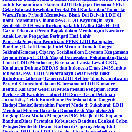
untuk Kemandirian Ekonomi
LDII Batujajar Bersama YPKI
Gelar Edukasi Kesehatan Deteksi Dini Kanker dan Tumor ke
Warga
Tulus Pribadi Memotivasi Bisnis Dai Daiyah LDII di
Baitul Manshurin Cinunuk
PAC LDII Kayuringin Jaya
Sembelih 129 Hewan Kurban pada Idul Adha 1446 H
LDII
Garut Tekankan Peran Bapak dalam Membangun Karakter
Anak Lewat Pengajian Peringati Hari Lahir
Pancasila
Pengajian Keputrian: PPKK LDII Kabupaten
Bandung Bekali Remaja Putri Menuju Rumah Tangga
Sakinah
Kemenag Ciparay Sosialisasikan Layanan Keagamaan
kepada Warga LDII di Masjid Darussalam Pakutandang
Bakti
Lansia LDII: Mendorong Kesehatan Lansia Lewat CKG,
Komitmen Dukung BEDAS dan Indonesia Emas 2045
Sambut
Iduladha, PAC LDII Mekarrahayu Gelar Kerja Bakti
Rutin
Fun Gathering Generus LDII Ketileng dan Kramatwatu:
Pererat Silaturahmi dalam Kebersamaan
LDII Kamanre
Bentuk Karakter Generasi Muda melalui Pengajian Rutin
Berbasis 29 Karakter Luhur
LDII Sulsel Gelar Pelatihan
Jurnalistik, Cetak Kontributor Profesional dan Tangguh
Hadapi Hoaks
Silaturahim Pasutri Muda di Sukabumi: LDII
Membuat Momen Haru dan Romantis di Masjid
Gus Ali
Ungkap Cara Mudah Mengurus PBG Masjid di Kabupaten
Bandung
Dinas Pertanian Kabupaten Bandung Edukasi Calon
Petugas Sembelih Hewan Kurban di Ciparay
Jelang Idul
Qurban, DMI dan LDII Gelar Pelatihan Penyembelihan