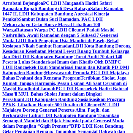
Arrabani Bojongloa
PC LDII Margaasih Hadiri Safari
Ramadan Bupati Bandung di Desa Rahayu
Safari Ramadan
1447 H, LDII Kabupaten Bandung Apresiasi Kinerja
Pemkab
Sambut Bulan Suci Ramadan, PAC LDII
Mekarrahayu Gelar Korve Massal Libatkan 100
Warga
Ratusan Warga PC LDII Cileunyi Padati Masjid
Nashrulloh, Awali Ramadan dengan 5 Sukses
37 Generasi
Muda LDII Ikuti Pengajian Usia Mandiri di Paseh, Bekal
Kesiapan Nikah Sambut Ramadan
LDII Kota Bandung Dorong
Kesadaran Kesehatan Mental Lewat Ruang Tumbuh Keluarga
dan Diri
LDII Kabupaten Bandung Turut Andil 70 dari 140
Peserta Lulus Standarisasi Imam dan Khatib Oleh DMI
PC
LDII Rancaekek Ikuti Standarisasi Imam dan Khatib PD DMI
Kabupaten Bandung
Musyawarah Pemuda PC LDII Majalaya
Bahas Evaluasi dan Rencana Program
Tertibkan Sholat, Jaga
Rumah Tangga Harmonis, Pesan Usman Ali Saat Ceramah di
Masjid Raudhotul Jannah
PC LDII Rancaekek Hadiri Bahtsul
Masa’il MUI, Bahas Sholat Jumat dalam Bingkai
Persatuan
LDII Kabupaten Bandung Sosialisasikan Program
PPKK, Libatkan Hampir 500 Ibu-ibu di Cileunyi
PC LDII
Majalaya Dorong Generasi Penerus Alim, Faqih, dan
Berkarakter Luhur
LDII Kabupaten Bandung Tanamkan
Semangat Mandiri dan Bijak Finansial pada Generasi Muda
dalam Pengajian “Gigih Preneur”
DPD LDII Kota Bandung
Gelar Pengajian Remaja: Tanamkan Semangat Dakwah dan