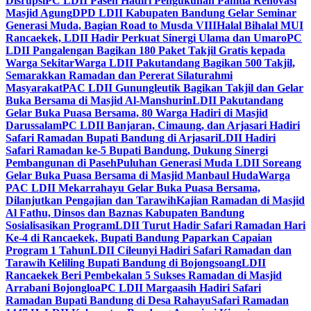
Disrupsi
PC LDII Paseh Hadiri Pengukuhan Panitia Renovasi
Masjid Agung
DPD LDII Kabupaten Bandung Gelar Seminar
Generasi Muda, Bagian Road to Musda VIII
Halal Bihalal MUI
Rancaekek, LDII Hadir Perkuat Sinergi Ulama dan Umaro
PC
LDII Pangalengan Bagikan 180 Paket Takjil Gratis kepada
Warga Sekitar
Warga LDII Pakutandang Bagikan 500 Takjil,
Semarakkan Ramadan dan Pererat Silaturahmi
Masyarakat
PAC LDII Gunungleutik Bagikan Takjil dan Gelar
Buka Bersama di Masjid Al-Manshurin
LDII Pakutandang
Gelar Buka Puasa Bersama, 80 Warga Hadiri di Masjid
Darussalam
PC LDII Banjaran, Cimaung, dan Arjasari Hadiri
Safari Ramadan Bupati Bandung di Arjasari
LDII Hadiri
Safari Ramadan ke-5 Bupati Bandung, Dukung Sinergi
Pembangunan di Paseh
Puluhan Generasi Muda LDII Soreang
Gelar Buka Puasa Bersama di Masjid Manbaul Huda
Warga
PAC LDII Mekarrahayu Gelar Buka Puasa Bersama,
Dilanjutkan Pengajian dan Tarawih
Kajian Ramadan di Masjid
Al Fathu, Dinsos dan Baznas Kabupaten Bandung
Sosialisasikan Program
LDII Turut Hadir Safari Ramadan Hari
Ke-4 di Rancaekek, Bupati Bandung Paparkan Capaian
Program 1 Tahun
LDII Cileunyi Hadiri Safari Ramadan dan
Tarawih Keliling Bupati Bandung di Bojongsoang
LDII
Rancaekek Beri Pembekalan 5 Sukses Ramadan di Masjid
Arrabani Bojongloa
PC LDII Margaasih Hadiri Safari
Ramadan Bupati Bandung di Desa Rahayu
Safari Ramadan