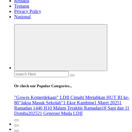
Redaksi
Tentang
Privacy Policy
Nasional
Search
for:
Or check our Popular Categories...
"Gowes Kemerdekaan" LDII Cimahi Meriahkan HUT RI ke-
80
"Jaksa Masuk Sekolah"
1 Ekor Kambing
1 Maret 2025
1
Ramadan 1446 H
10 Malam Terakhir Ramadan
18 Sapi dan 11
Domba
2025
21 Generasi Muda LDII