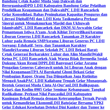
Bandung Cetak Kader Muda Siap Dakwah dan
Berorganisasi
DPD LDII Kabupaten Bandung Gelar Pelatihan
Pendidikan Keagamaan dan Dakwah
PC LDII Rancaekek
Gelar Konsolidasi, Bahas Peningkatan Kapasitas Pengurus dan
Literasi Digital
DMI dan LDII Kota Tasikmalaya Perkuat
Sinergi untuk Memakmurkan Masjid dan Ukhuwah
Islamiyah
PC LDII Rancaekek dan DKM Al Awwabin Gelar
Pemantauan Istiwa A’zam, Arah Kiblat Terverifikasi
Asrama
Liburan Generus LDII Rancaekek Tanamkan 29 Karakter
Luhur pada Remaja SMP
Asrama Liburan Generus PC LDII
Soreang: Edukatif, Seru, dan Tanamkan Karakter
Mandiri
Asrama Liburan Sekolah PC LDII Bekasi Barat:
Cetak Generasi Berkarakter Luhur dan Alim Mandiri
Wakil
Ketua PC LDII Rancaekek Ajak Warga Bijak Bermedia Sosial,
Dukung Akun Resmi DPP
LDII Banyusari Gelar Asrama
Pengajian Generus Caberawit untuk Isi Liburan Anak dengan
Nilai Keagamaan
TPA Al Barokatul Ghoni Bekasi Gelar
Pembagian Rapor, Orang Tua Diingatkan Jaga Rutinitas
Mengaji Anak
PAC LDII Kaliabang Tengah Gelar Munaqosah,
Bentuk Generasi Muda Cinta Al-Qur’an
LDII Balikpapan,
Kejari, dan Kodim 0905 Gelar Seminar Kebangsaan: Tangkal
Radikalisme, Perkuat Nilai Pancasila
LDII Kabupaten
Kuningan Bekali Remaja dengan Keterampilan Ternak Puyuh
untuk Kemandirian Ekonomi
LDII Batujajar Bersama YPKI
Gelar Edukasi Kesehatan Deteksi Dini Kanker dan Tumor ke