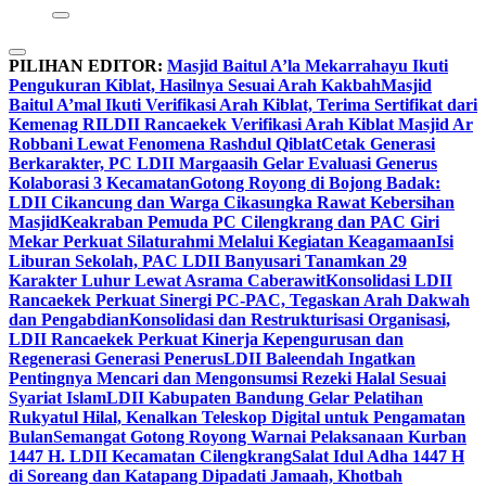
PILIHAN EDITOR:
Masjid Baitul A’la Mekarrahayu Ikuti
Pengukuran Kiblat, Hasilnya Sesuai Arah Kakbah
Masjid
Baitul A’mal Ikuti Verifikasi Arah Kiblat, Terima Sertifikat dari
Kemenag RI
LDII Rancaekek Verifikasi Arah Kiblat Masjid Ar
Robbani Lewat Fenomena Rashdul Qiblat
Cetak Generasi
Berkarakter, PC LDII Margaasih Gelar Evaluasi Generus
Kolaborasi 3 Kecamatan
Gotong Royong di Bojong Badak:
LDII Cikancung dan Warga Cikasungka Rawat Kebersihan
Masjid
Keakraban Pemuda PC Cilengkrang dan PAC Giri
Mekar Perkuat Silaturahmi Melalui Kegiatan Keagamaan
Isi
Liburan Sekolah, PAC LDII Banyusari Tanamkan 29
Karakter Luhur Lewat Asrama Caberawit
Konsolidasi LDII
Rancaekek Perkuat Sinergi PC-PAC, Tegaskan Arah Dakwah
dan Pengabdian
Konsolidasi dan Restrukturisasi Organisasi,
LDII Rancaekek Perkuat Kinerja Kepengurusan dan
Regenerasi Generasi Penerus
LDII Baleendah Ingatkan
Pentingnya Mencari dan Mengonsumsi Rezeki Halal Sesuai
Syariat Islam
LDII Kabupaten Bandung Gelar Pelatihan
Rukyatul Hilal, Kenalkan Teleskop Digital untuk Pengamatan
Bulan
Semangat Gotong Royong Warnai Pelaksanaan Kurban
1447 H. LDII Kecamatan Cilengkrang
Salat Idul Adha 1447 H
di Soreang dan Katapang Dipadati Jamaah, Khotbah