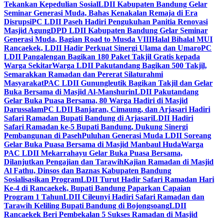
Tekankan Kepedulian Sosial
LDII Kabupaten Bandung Gelar
Seminar Generasi Muda, Bahas Kenakalan Remaja di Era
Disrupsi
PC LDII Paseh Hadiri Pengukuhan Panitia Renovasi
Masjid Agung
DPD LDII Kabupaten Bandung Gelar Seminar
Generasi Muda, Bagian Road to Musda VIII
Halal Bihalal MUI
Rancaekek, LDII Hadir Perkuat Sinergi Ulama dan Umaro
PC
LDII Pangalengan Bagikan 180 Paket Takjil Gratis kepada
Warga Sekitar
Warga LDII Pakutandang Bagikan 500 Takjil,
Semarakkan Ramadan dan Pererat Silaturahmi
Masyarakat
PAC LDII Gunungleutik Bagikan Takjil dan Gelar
Buka Bersama di Masjid Al-Manshurin
LDII Pakutandang
Gelar Buka Puasa Bersama, 80 Warga Hadiri di Masjid
Darussalam
PC LDII Banjaran, Cimaung, dan Arjasari Hadiri
Safari Ramadan Bupati Bandung di Arjasari
LDII Hadiri
Safari Ramadan ke-5 Bupati Bandung, Dukung Sinergi
Pembangunan di Paseh
Puluhan Generasi Muda LDII Soreang
Gelar Buka Puasa Bersama di Masjid Manbaul Huda
Warga
PAC LDII Mekarrahayu Gelar Buka Puasa Bersama,
Dilanjutkan Pengajian dan Tarawih
Kajian Ramadan di Masjid
Al Fathu, Dinsos dan Baznas Kabupaten Bandung
Sosialisasikan Program
LDII Turut Hadir Safari Ramadan Hari
Ke-4 di Rancaekek, Bupati Bandung Paparkan Capaian
Program 1 Tahun
LDII Cileunyi Hadiri Safari Ramadan dan
Tarawih Keliling Bupati Bandung di Bojongsoang
LDII
Rancaekek Beri Pembekalan 5 Sukses Ramadan di Masjid