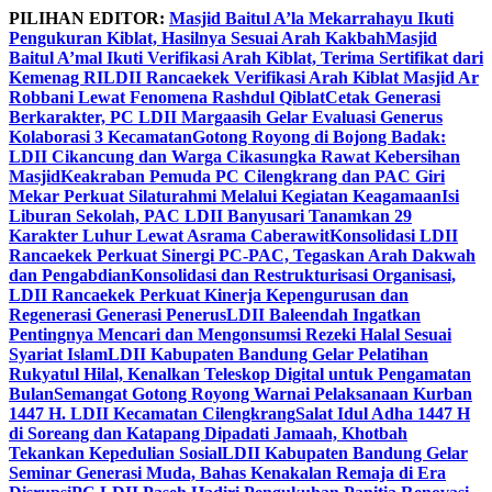
Skip
PILIHAN EDITOR:
Masjid Baitul A’la Mekarrahayu Ikuti
to
Pengukuran Kiblat, Hasilnya Sesuai Arah Kakbah
Masjid
content
Baitul A’mal Ikuti Verifikasi Arah Kiblat, Terima Sertifikat dari
Kemenag RI
LDII Rancaekek Verifikasi Arah Kiblat Masjid Ar
Robbani Lewat Fenomena Rashdul Qiblat
Cetak Generasi
Berkarakter, PC LDII Margaasih Gelar Evaluasi Generus
Kolaborasi 3 Kecamatan
Gotong Royong di Bojong Badak:
LDII Cikancung dan Warga Cikasungka Rawat Kebersihan
Masjid
Keakraban Pemuda PC Cilengkrang dan PAC Giri
Mekar Perkuat Silaturahmi Melalui Kegiatan Keagamaan
Isi
Liburan Sekolah, PAC LDII Banyusari Tanamkan 29
Karakter Luhur Lewat Asrama Caberawit
Konsolidasi LDII
Rancaekek Perkuat Sinergi PC-PAC, Tegaskan Arah Dakwah
dan Pengabdian
Konsolidasi dan Restrukturisasi Organisasi,
LDII Rancaekek Perkuat Kinerja Kepengurusan dan
Regenerasi Generasi Penerus
LDII Baleendah Ingatkan
Pentingnya Mencari dan Mengonsumsi Rezeki Halal Sesuai
Syariat Islam
LDII Kabupaten Bandung Gelar Pelatihan
Rukyatul Hilal, Kenalkan Teleskop Digital untuk Pengamatan
Bulan
Semangat Gotong Royong Warnai Pelaksanaan Kurban
1447 H. LDII Kecamatan Cilengkrang
Salat Idul Adha 1447 H
di Soreang dan Katapang Dipadati Jamaah, Khotbah
Tekankan Kepedulian Sosial
LDII Kabupaten Bandung Gelar
Seminar Generasi Muda, Bahas Kenakalan Remaja di Era