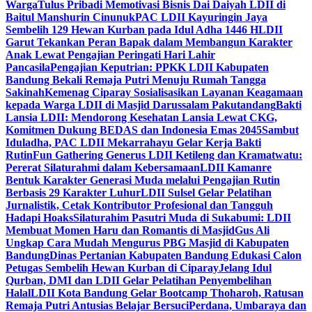
Warga
Tulus Pribadi Memotivasi Bisnis Dai Daiyah LDII di
Baitul Manshurin Cinunuk
PAC LDII Kayuringin Jaya
Sembelih 129 Hewan Kurban pada Idul Adha 1446 H
LDII
Garut Tekankan Peran Bapak dalam Membangun Karakter
Anak Lewat Pengajian Peringati Hari Lahir
Pancasila
Pengajian Keputrian: PPKK LDII Kabupaten
Bandung Bekali Remaja Putri Menuju Rumah Tangga
Sakinah
Kemenag Ciparay Sosialisasikan Layanan Keagamaan
kepada Warga LDII di Masjid Darussalam Pakutandang
Bakti
Lansia LDII: Mendorong Kesehatan Lansia Lewat CKG,
Komitmen Dukung BEDAS dan Indonesia Emas 2045
Sambut
Iduladha, PAC LDII Mekarrahayu Gelar Kerja Bakti
Rutin
Fun Gathering Generus LDII Ketileng dan Kramatwatu:
Pererat Silaturahmi dalam Kebersamaan
LDII Kamanre
Bentuk Karakter Generasi Muda melalui Pengajian Rutin
Berbasis 29 Karakter Luhur
LDII Sulsel Gelar Pelatihan
Jurnalistik, Cetak Kontributor Profesional dan Tangguh
Hadapi Hoaks
Silaturahim Pasutri Muda di Sukabumi: LDII
Membuat Momen Haru dan Romantis di Masjid
Gus Ali
Ungkap Cara Mudah Mengurus PBG Masjid di Kabupaten
Bandung
Dinas Pertanian Kabupaten Bandung Edukasi Calon
Petugas Sembelih Hewan Kurban di Ciparay
Jelang Idul
Qurban, DMI dan LDII Gelar Pelatihan Penyembelihan
Halal
LDII Kota Bandung Gelar Bootcamp Thoharoh, Ratusan
Remaja Putri Antusias Belajar Bersuci
Perdana, Umbaraya dan