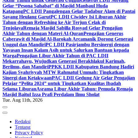
Akhir Tahun untuk Generasi Unggul
Generus LDII Soreang
Gelar “Pesona Sahabat” di Masjid Manbaul Huda
Katapang
PC LDII Pangalengan Gelar Tadabur Alam di Pantai
Sayang Heulang Garut
PC LDII Ciwidey Isi Liburan Akhir
Tahun dengan Refreshing ke Air Terjun Celak di
Tenjolaya
Remaja Masjid Sabilla Rosyad Gelar Pengajian
Akhir Tahun dengan Materi Al-Quran
Pengajian Generus
Caberawit di Masjid Al-Barokah Arcamanik Dorong Generasi
Unggul dan Mandiri
PC LDII Pasirjambu Bersinergi dengan
Yayasan Insan Kalam Asih untuk Salurkan Bantuan kepada
Warga
Pengajian Libur Akhir Tahun di PAC LDII
Mekarrahayu, Wujudkan Generasi Berakhlakul Karimah,
Berilmu, dan Mandiri
PPKK LDII Kabupaten Bandung Hadiri
Kajian Syahriyyah MTW Rahmatul Ummah: Tingkatkan
Sinergi dan Ketakwaan
PAC LDII Gedung Air Gelar Pengajian
Pelajar “Pelita 2024” untuk Tingkatkan Kualitas Ibadah
Selama Liburan
Asrama Libur Akhir Tahun: Pemuda Remaja
Masjid Baitul Izza Prafi Perdalam Ilmu Sholat
Tue. Aug 11th, 2026
Redaksi
Tentang
Privacy Policy