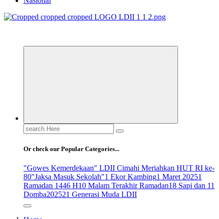
Nasional
ldiikabbandung.or.id
Search
for:
Or check our Popular Categories...
"Gowes Kemerdekaan" LDII Cimahi Meriahkan HUT RI ke-
80
"Jaksa Masuk Sekolah"
1 Ekor Kambing
1 Maret 2025
1
Ramadan 1446 H
10 Malam Terakhir Ramadan
18 Sapi dan 11
Domba
2025
21 Generasi Muda LDII