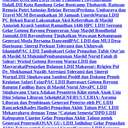
Halal
LDII Kota Bandung Gelar Bootcamp Thoharoh, Ratusan
Remaja Putri Antusias Belajar Bersuci
Perdana, Umbaraya dan
Travel MCM Berangkatkan 38 Jamaah Umroh
Warga LDII
PC Bekasi Barat Laksanakan Aksi Kebersihan di Masjid
Annajah Kranji Sambut Ramadhan 1446 H
PC LDII Soreang
Gelar Gotong Royong Pengecoran Atap Masjid Roudhotul
Jannah
LDII Bayongbong Tingkatkan Wawasan Kebangsaan
Generasi Muda Bersama Danramil
PAC LDII dan MUI Desa
Hanjuang: Sinergi Perkuat Toleransi dan Ukhuwah
Islamiah
PAC LDII Tambaksari Gelar Pengajian Tafsir Qur’an
di Masjid Al Mukmin
Pembangunan Masjid Nurul Fatah di
Solear: Wujud Gotong Royong Warga LDII dan
Masyarakat
Pengajian Bulanan LDII Makassar: Brigjen Pol
Dr. Mokhamad Ngajib Apresiasi Toleransi dan Sinergi
Warga
LDII Singkawang Sambut Positif dan Dukung Penuh
Kegiatan Safari Fajar
PAC LDII Banyusari Gotong Royong
Bangun Fasilitas Baru di Masjid Nurul Ahya
PC LDII
Singkawang Utara Adakan Pesantren Kilat untuk Anak Usia
Dini Selama Liburan Sekolah
GENERUS CERIA: Asrama
Liburan dan Pembinaan Generasi Penerus oleh PC LDII
Rancaekek
Kades Hadiri Pengajian Akhir Tahun PAC LDII
Mekarrahayu dengan Tema “Catatan Semesta”
DPD LDII
Kabupaten Cianjur Gelar Pengajian Akhir Tahun untuk
Generasi Penerus
KOSAN GU: LDII Jatiluhur Gelar Pengajian