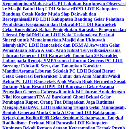
Kepemimpinan
Mahasiswi UPI Lakukan Kunjungan Observasi
ke Masjid Baitul Haq LDII Sukasari
DPD LDII Kabupaten
Bandung Cetak Kader Muda Siap Dakwah dan
Berorganisasi
DPD LDII Kabupaten Bandung Gelar Pelatihan
Pendidikan Keagamaan dan Dakwah
PC LDII Rancaekek
Gelar Konsolidasi, Bahas Peningkatan Kapasitas Pengurus dan
Literasi Digital
DMI dan LDII Kota Tasikmalaya Perkuat
Sinergi untuk Memakmurkan Masjid dan Ukhuwah
Islamiyah
PC LDII Rancaekek dan DKM Al Awwabin Gelar
Pemantauan Istiwa A’zam, Arah Kiblat Terverifikasi
Asrama
Liburan Generus LDII Rancaekek Tanamkan 29 Karakter
Luhur pada Remaja SMP
Asrama Liburan Generus PC LDII
Soreang: Edukatif, Seru, dan Tanamkan Karakter
Mandiri
Asrama Liburan Sekolah PC LDII Bekasi Barat:
Cetak Generasi Berkarakter Luhur dan Alim Mandiri
Wakil
Ketua PC LDII Rancaekek Ajak Warga Bijak Bermedia Sosial,
Dukung Akun Resmi DPP
LDII Banyusari Gelar Asrama
Pengajian Generus Caberawit untuk Isi Liburan Anak dengan
Nilai Keagamaan
TPA Al Barokatul Ghoni Bekasi Gelar
Pembagian Rapor, Orang Tua Diingatkan Jaga Rutinitas
Mengaji Anak
PAC LDII Kaliabang Tengah Gelar Munaqosah,
Bentuk Generasi Muda Cinta Al-Qur’an
LDII Balikpapan,
Kejari, dan Kodim 0905 Gelar Seminar Kebangsaan: Tangkal
Radikalisme, Perkuat Nilai Pancasila
LDII Kabupaten
Kuningan Bekali Remaja dengan Keterampilan Ternak Puyuh