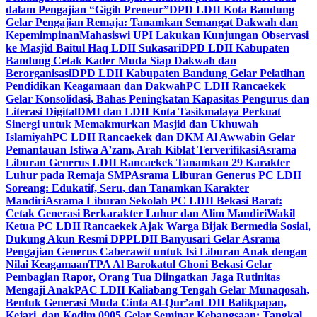
dalam Pengajian “Gigih Preneur”
DPD LDII Kota Bandung
Gelar Pengajian Remaja: Tanamkan Semangat Dakwah dan
Kepemimpinan
Mahasiswi UPI Lakukan Kunjungan Observasi
ke Masjid Baitul Haq LDII Sukasari
DPD LDII Kabupaten
Bandung Cetak Kader Muda Siap Dakwah dan
Berorganisasi
DPD LDII Kabupaten Bandung Gelar Pelatihan
Pendidikan Keagamaan dan Dakwah
PC LDII Rancaekek
Gelar Konsolidasi, Bahas Peningkatan Kapasitas Pengurus dan
Literasi Digital
DMI dan LDII Kota Tasikmalaya Perkuat
Sinergi untuk Memakmurkan Masjid dan Ukhuwah
Islamiyah
PC LDII Rancaekek dan DKM Al Awwabin Gelar
Pemantauan Istiwa A’zam, Arah Kiblat Terverifikasi
Asrama
Liburan Generus LDII Rancaekek Tanamkan 29 Karakter
Luhur pada Remaja SMP
Asrama Liburan Generus PC LDII
Soreang: Edukatif, Seru, dan Tanamkan Karakter
Mandiri
Asrama Liburan Sekolah PC LDII Bekasi Barat:
Cetak Generasi Berkarakter Luhur dan Alim Mandiri
Wakil
Ketua PC LDII Rancaekek Ajak Warga Bijak Bermedia Sosial,
Dukung Akun Resmi DPP
LDII Banyusari Gelar Asrama
Pengajian Generus Caberawit untuk Isi Liburan Anak dengan
Nilai Keagamaan
TPA Al Barokatul Ghoni Bekasi Gelar
Pembagian Rapor, Orang Tua Diingatkan Jaga Rutinitas
Mengaji Anak
PAC LDII Kaliabang Tengah Gelar Munaqosah,
Bentuk Generasi Muda Cinta Al-Qur’an
LDII Balikpapan,
Kejari, dan Kodim 0905 Gelar Seminar Kebangsaan: Tangkal