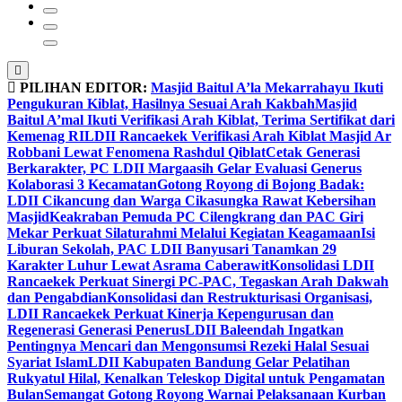
PILIHAN EDITOR:
Masjid Baitul A’la Mekarrahayu Ikuti
Pengukuran Kiblat, Hasilnya Sesuai Arah Kakbah
Masjid
Baitul A’mal Ikuti Verifikasi Arah Kiblat, Terima Sertifikat dari
Kemenag RI
LDII Rancaekek Verifikasi Arah Kiblat Masjid Ar
Robbani Lewat Fenomena Rashdul Qiblat
Cetak Generasi
Berkarakter, PC LDII Margaasih Gelar Evaluasi Generus
Kolaborasi 3 Kecamatan
Gotong Royong di Bojong Badak:
LDII Cikancung dan Warga Cikasungka Rawat Kebersihan
Masjid
Keakraban Pemuda PC Cilengkrang dan PAC Giri
Mekar Perkuat Silaturahmi Melalui Kegiatan Keagamaan
Isi
Liburan Sekolah, PAC LDII Banyusari Tanamkan 29
Karakter Luhur Lewat Asrama Caberawit
Konsolidasi LDII
Rancaekek Perkuat Sinergi PC-PAC, Tegaskan Arah Dakwah
dan Pengabdian
Konsolidasi dan Restrukturisasi Organisasi,
LDII Rancaekek Perkuat Kinerja Kepengurusan dan
Regenerasi Generasi Penerus
LDII Baleendah Ingatkan
Pentingnya Mencari dan Mengonsumsi Rezeki Halal Sesuai
Syariat Islam
LDII Kabupaten Bandung Gelar Pelatihan
Rukyatul Hilal, Kenalkan Teleskop Digital untuk Pengamatan
Bulan
Semangat Gotong Royong Warnai Pelaksanaan Kurban