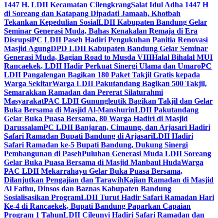
1447 H. LDII Kecamatan Cilengkrang
Salat Idul Adha 1447 H
di Soreang dan Katapang Dipadati Jamaah, Khotbah
Tekankan Kepedulian Sosial
LDII Kabupaten Bandung Gelar
Seminar Generasi Muda, Bahas Kenakalan Remaja di Era
Disrupsi
PC LDII Paseh Hadiri Pengukuhan Panitia Renovasi
Masjid Agung
DPD LDII Kabupaten Bandung Gelar Seminar
Generasi Muda, Bagian Road to Musda VIII
Halal Bihalal MUI
Rancaekek, LDII Hadir Perkuat Sinergi Ulama dan Umaro
PC
LDII Pangalengan Bagikan 180 Paket Takjil Gratis kepada
Warga Sekitar
Warga LDII Pakutandang Bagikan 500 Takjil,
Semarakkan Ramadan dan Pererat Silaturahmi
Masyarakat
PAC LDII Gunungleutik Bagikan Takjil dan Gelar
Buka Bersama di Masjid Al-Manshurin
LDII Pakutandang
Gelar Buka Puasa Bersama, 80 Warga Hadiri di Masjid
Darussalam
PC LDII Banjaran, Cimaung, dan Arjasari Hadiri
Safari Ramadan Bupati Bandung di Arjasari
LDII Hadiri
Safari Ramadan ke-5 Bupati Bandung, Dukung Sinergi
Pembangunan di Paseh
Puluhan Generasi Muda LDII Soreang
Gelar Buka Puasa Bersama di Masjid Manbaul Huda
Warga
PAC LDII Mekarrahayu Gelar Buka Puasa Bersama,
Dilanjutkan Pengajian dan Tarawih
Kajian Ramadan di Masjid
Al Fathu, Dinsos dan Baznas Kabupaten Bandung
Sosialisasikan Program
LDII Turut Hadir Safari Ramadan Hari
Ke-4 di Rancaekek, Bupati Bandung Paparkan Capaian
Program 1 Tahun
LDII Cileunyi Hadiri Safari Ramadan dan