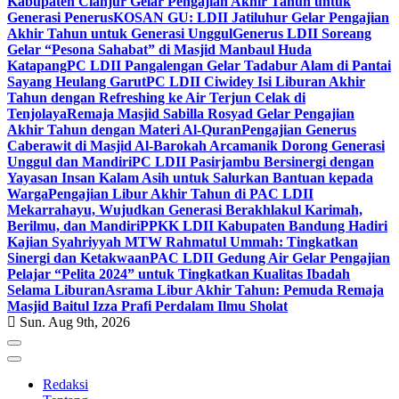
Kabupaten Cianjur Gelar Pengajian Akhir Tahun untuk
Generasi Penerus
KOSAN GU: LDII Jatiluhur Gelar Pengajian
Akhir Tahun untuk Generasi Unggul
Generus LDII Soreang
Gelar “Pesona Sahabat” di Masjid Manbaul Huda
Katapang
PC LDII Pangalengan Gelar Tadabur Alam di Pantai
Sayang Heulang Garut
PC LDII Ciwidey Isi Liburan Akhir
Tahun dengan Refreshing ke Air Terjun Celak di
Tenjolaya
Remaja Masjid Sabilla Rosyad Gelar Pengajian
Akhir Tahun dengan Materi Al-Quran
Pengajian Generus
Caberawit di Masjid Al-Barokah Arcamanik Dorong Generasi
Unggul dan Mandiri
PC LDII Pasirjambu Bersinergi dengan
Yayasan Insan Kalam Asih untuk Salurkan Bantuan kepada
Warga
Pengajian Libur Akhir Tahun di PAC LDII
Mekarrahayu, Wujudkan Generasi Berakhlakul Karimah,
Berilmu, dan Mandiri
PPKK LDII Kabupaten Bandung Hadiri
Kajian Syahriyyah MTW Rahmatul Ummah: Tingkatkan
Sinergi dan Ketakwaan
PAC LDII Gedung Air Gelar Pengajian
Pelajar “Pelita 2024” untuk Tingkatkan Kualitas Ibadah
Selama Liburan
Asrama Libur Akhir Tahun: Pemuda Remaja
Masjid Baitul Izza Prafi Perdalam Ilmu Sholat
Sun. Aug 9th, 2026
Redaksi