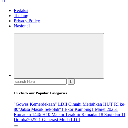
Redaksi
Tentang
Privacy Policy
Nasional
Search
for:
Or check our Popular Categories...
"Gowes Kemerdekaan" LDII Cimahi Meriahkan HUT RI ke-
80
"Jaksa Masuk Sekolah"
1 Ekor Kambing
1 Maret 2025
1
Ramadan 1446 H
10 Malam Terakhir Ramadan
18 Sapi dan 11
Domba
2025
21 Generasi Muda LDII