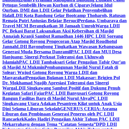
Petugas Sembelih Hewan Kurban di Ciparay
Jelang Idul
Qurban, DMI dan LDII Gelar Pelatihan Penyembelihan
Halal
LDII Kota Bandung Gelar Bootcamp Thoharoh, Ratusan
Remaja Putri Antusias Belajar Bersuci
Perdana, Umbaraya dan
Travel MCM Berangkatkan 38 Jamaah Umroh
Warga LDII
PC Bekasi Barat Laksanakan Aksi Kebersihan di Masjid
Annajah Kranji Sambut Ramadhan 1446 H
PC LDII Soreang
Gelar Gotong Royong Pengecoran Atap Masjid Roudhotul
Jannah
LDII Bayongbong Tingkatkan Wawasan Kebangsaan
Generasi Muda Bersama Danramil
PAC LDII dan MUI Desa
Hanjuang: Sinergi Perkuat Toleransi dan Ukhuwah
Islamiah
PAC LDII Tambaksari Gelar Pengajian Tafsir Qur’an
di Masjid Al Mukmin
Pembangunan Masjid Nurul Fatah di
Solear: Wujud Gotong Royong Warga LDII dan
Masyarakat
Pengajian Bulanan LDII Makassar: Brigjen Pol
Dr. Mokhamad Ngajib Apresiasi Toleransi dan Sinergi
Warga
LDII Singkawang Sambut Positif dan Dukung Penuh
Kegiatan Safari Fajar
PAC LDII Banyusari Gotong Royong
Bangun Fasilitas Baru di Masjid Nurul Ahya
PC LDII
Singkawang Utara Adakan Pesantren Kilat untuk Anak Usia
Dini Selama Liburan Sekolah
GENERUS CERIA: Asrama
Liburan dan Pembinaan Generasi Penerus oleh PC LDII
Rancaekek
Kades Hadiri Pengajian Akhir Tahun PAC LDII
Mekarrahayu dengan Tema “Catatan Semesta”
DPD LDII