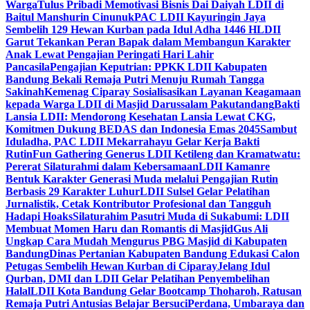
Warga
Tulus Pribadi Memotivasi Bisnis Dai Daiyah LDII di
Baitul Manshurin Cinunuk
PAC LDII Kayuringin Jaya
Sembelih 129 Hewan Kurban pada Idul Adha 1446 H
LDII
Garut Tekankan Peran Bapak dalam Membangun Karakter
Anak Lewat Pengajian Peringati Hari Lahir
Pancasila
Pengajian Keputrian: PPKK LDII Kabupaten
Bandung Bekali Remaja Putri Menuju Rumah Tangga
Sakinah
Kemenag Ciparay Sosialisasikan Layanan Keagamaan
kepada Warga LDII di Masjid Darussalam Pakutandang
Bakti
Lansia LDII: Mendorong Kesehatan Lansia Lewat CKG,
Komitmen Dukung BEDAS dan Indonesia Emas 2045
Sambut
Iduladha, PAC LDII Mekarrahayu Gelar Kerja Bakti
Rutin
Fun Gathering Generus LDII Ketileng dan Kramatwatu:
Pererat Silaturahmi dalam Kebersamaan
LDII Kamanre
Bentuk Karakter Generasi Muda melalui Pengajian Rutin
Berbasis 29 Karakter Luhur
LDII Sulsel Gelar Pelatihan
Jurnalistik, Cetak Kontributor Profesional dan Tangguh
Hadapi Hoaks
Silaturahim Pasutri Muda di Sukabumi: LDII
Membuat Momen Haru dan Romantis di Masjid
Gus Ali
Ungkap Cara Mudah Mengurus PBG Masjid di Kabupaten
Bandung
Dinas Pertanian Kabupaten Bandung Edukasi Calon
Petugas Sembelih Hewan Kurban di Ciparay
Jelang Idul
Qurban, DMI dan LDII Gelar Pelatihan Penyembelihan
Halal
LDII Kota Bandung Gelar Bootcamp Thoharoh, Ratusan
Remaja Putri Antusias Belajar Bersuci
Perdana, Umbaraya dan