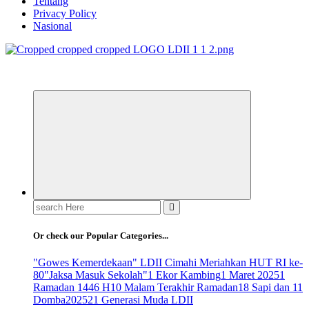
Tentang
Privacy Policy
Nasional
ldiikabbandung.or.id
Search
for:
Or check our Popular Categories...
"Gowes Kemerdekaan" LDII Cimahi Meriahkan HUT RI ke-
80
"Jaksa Masuk Sekolah"
1 Ekor Kambing
1 Maret 2025
1
Ramadan 1446 H
10 Malam Terakhir Ramadan
18 Sapi dan 11
Domba
2025
21 Generasi Muda LDII