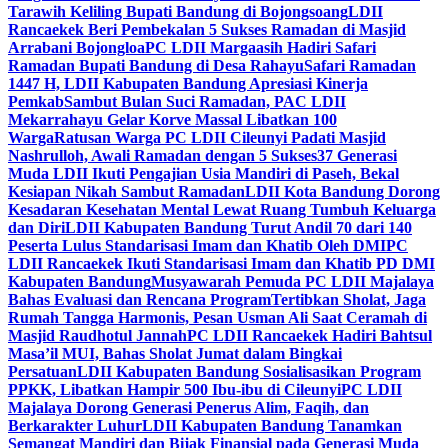
Tarawih Keliling Bupati Bandung di Bojongsoang
LDII
Rancaekek Beri Pembekalan 5 Sukses Ramadan di Masjid
Arrabani Bojongloa
PC LDII Margaasih Hadiri Safari
Ramadan Bupati Bandung di Desa Rahayu
Safari Ramadan
1447 H, LDII Kabupaten Bandung Apresiasi Kinerja
Pemkab
Sambut Bulan Suci Ramadan, PAC LDII
Mekarrahayu Gelar Korve Massal Libatkan 100
Warga
Ratusan Warga PC LDII Cileunyi Padati Masjid
Nashrulloh, Awali Ramadan dengan 5 Sukses
37 Generasi
Muda LDII Ikuti Pengajian Usia Mandiri di Paseh, Bekal
Kesiapan Nikah Sambut Ramadan
LDII Kota Bandung Dorong
Kesadaran Kesehatan Mental Lewat Ruang Tumbuh Keluarga
dan Diri
LDII Kabupaten Bandung Turut Andil 70 dari 140
Peserta Lulus Standarisasi Imam dan Khatib Oleh DMI
PC
LDII Rancaekek Ikuti Standarisasi Imam dan Khatib PD DMI
Kabupaten Bandung
Musyawarah Pemuda PC LDII Majalaya
Bahas Evaluasi dan Rencana Program
Tertibkan Sholat, Jaga
Rumah Tangga Harmonis, Pesan Usman Ali Saat Ceramah di
Masjid Raudhotul Jannah
PC LDII Rancaekek Hadiri Bahtsul
Masa’il MUI, Bahas Sholat Jumat dalam Bingkai
Persatuan
LDII Kabupaten Bandung Sosialisasikan Program
PPKK, Libatkan Hampir 500 Ibu-ibu di Cileunyi
PC LDII
Majalaya Dorong Generasi Penerus Alim, Faqih, dan
Berkarakter Luhur
LDII Kabupaten Bandung Tanamkan
Semangat Mandiri dan Bijak Finansial pada Generasi Muda