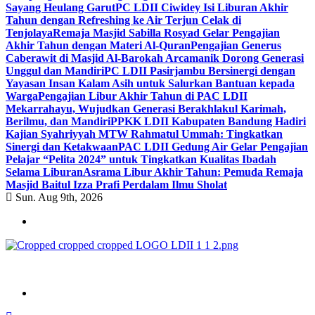
Sayang Heulang Garut
PC LDII Ciwidey Isi Liburan Akhir
Tahun dengan Refreshing ke Air Terjun Celak di
Tenjolaya
Remaja Masjid Sabilla Rosyad Gelar Pengajian
Akhir Tahun dengan Materi Al-Quran
Pengajian Generus
Caberawit di Masjid Al-Barokah Arcamanik Dorong Generasi
Unggul dan Mandiri
PC LDII Pasirjambu Bersinergi dengan
Yayasan Insan Kalam Asih untuk Salurkan Bantuan kepada
Warga
Pengajian Libur Akhir Tahun di PAC LDII
Mekarrahayu, Wujudkan Generasi Berakhlakul Karimah,
Berilmu, dan Mandiri
PPKK LDII Kabupaten Bandung Hadiri
Kajian Syahriyyah MTW Rahmatul Ummah: Tingkatkan
Sinergi dan Ketakwaan
PAC LDII Gedung Air Gelar Pengajian
Pelajar “Pelita 2024” untuk Tingkatkan Kualitas Ibadah
Selama Liburan
Asrama Libur Akhir Tahun: Pemuda Remaja
Masjid Baitul Izza Prafi Perdalam Ilmu Sholat
Sun. Aug 9th, 2026
ldiikabbandung.or.id