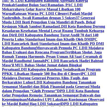
1447 H, LDII Kabupaten Bandung Apresiasi Kinerja
Pemkab
Sambut Bulan Suci Ramadan, PAC LDII
Mekarrahayu Gelar Korve Massal Libatkan 100
Warga
Ratusan Warga PC LDII Cileunyi Padati Masjid
Nashrulloh, Awali Ramadan dengan 5 Sukses
37 Generasi
Muda LDII Ikuti Pengajian Usia Mandiri di Paseh, Bekal
Kesiapan Nikah Sambut Ramadan
LDII Kota Bandung Dorong
Kesadaran Kesehatan Mental Lewat Ruang Tumbuh Keluarga
dan Diri
LDII Kabupaten Bandung Turut Andil 70 dari 140
Peserta Lulus Standarisasi Imam dan Khatib Oleh DMI
PC
LDII Rancaekek Ikuti Standarisasi Imam dan Khatib PD DMI
Kabupaten Bandung
Musyawarah Pemuda PC LDII Majalaya
Bahas Evaluasi dan Rencana Program
Tertibkan Sholat, Jaga
Rumah Tangga Harmonis, Pesan Usman Ali Saat Ceramah di
Masjid Raudhotul Jannah
PC LDII Rancaekek Hadiri Bahtsul
Masa’il MUI, Bahas Sholat Jumat dalam Bingkai
Persatuan
LDII Kabupaten Bandung Sosialisasikan Program
PPKK, Libatkan Hampir 500 Ibu-ibu di Cileunyi
PC LDII
Majalaya Dorong Generasi Penerus Alim, Faqih, dan
Berkarakter Luhur
LDII Kabupaten Bandung Tanamkan
Semangat Mandiri dan Bijak Finansial pada Generasi Muda
dalam Pengajian “Gigih Preneur”
DPD LDII Kota Bandung
Gelar Pengajian Remaja: Tanamkan Semangat Dakwah dan
Kepemimpinan
Mahasiswi UPI Lakukan Kunjungan Observasi
ke Masjid Baitul Haq LDII Sukasari
DPD LDII Kabupaten