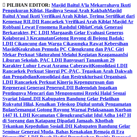
Skip
PILIHAN EDITOR:
Masjid Baitul A’la Mekarrahayu Ikuti
to
Pengukuran Kiblat, Hasilnya Sesuai Arah Kakbah
Masjid
content
Baitul A’mal Ikuti Verifikasi Arah Kiblat, Terima Sertifikat dari
Kemenag RI
LDII Rancaekek Verifikasi Arah Kiblat Masjid Ar
Robbani Lewat Fenomena Rashdul Qiblat
Cetak Generasi
Berkarakter, PC LDII Margaasih Gelar Evaluasi Generus
Kolaborasi 3 Kecamatan
Gotong Royong di Bojong Badak:
LDII Cikancung dan Warga Cikasungka Rawat Kebersihan
Masjid
Keakraban Pemuda PC Cilengkrang dan PAC Giri
Mekar Perkuat Silaturahmi Melalui Kegiatan Keagamaan
Isi
Liburan Sekolah, PAC LDII Banyusari Tanamkan 29
Karakter Luhur Lewat Asrama Caberawit
Konsolidasi LDII
Rancaekek Perkuat Sinergi PC-PAC, Tegaskan Arah Dakwah
dan Pengabdian
Konsolidasi dan Restrukturisasi Organisasi,
LDII Rancaekek Perkuat Kinerja Kepengurusan dan
Regenerasi Generasi Penerus
LDII Baleendah Ingatkan
Pentingnya Mencari dan Mengonsumsi Rezeki Halal Sesuai
Syariat Islam
LDII Kabupaten Bandung Gelar Pelatihan
Rukyatul Hilal, Kenalkan Teleskop Digital untuk Pengamatan
Bulan
Semangat Gotong Royong Warnai Pelaksanaan Kurban
1447 H. LDII Kecamatan Cilengkrang
Salat Idul Adha 1447 H
di Soreang dan Katapang Dipadati Jamaah, Khotbah
Tekankan Kepedulian Sosial
LDII Kabupaten Bandung Gelar
Seminar Generasi Muda, Bahas Kenakalan Remaja di Era