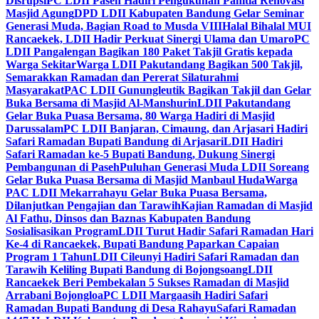
Disrupsi
PC LDII Paseh Hadiri Pengukuhan Panitia Renovasi
Masjid Agung
DPD LDII Kabupaten Bandung Gelar Seminar
Generasi Muda, Bagian Road to Musda VIII
Halal Bihalal MUI
Rancaekek, LDII Hadir Perkuat Sinergi Ulama dan Umaro
PC
LDII Pangalengan Bagikan 180 Paket Takjil Gratis kepada
Warga Sekitar
Warga LDII Pakutandang Bagikan 500 Takjil,
Semarakkan Ramadan dan Pererat Silaturahmi
Masyarakat
PAC LDII Gunungleutik Bagikan Takjil dan Gelar
Buka Bersama di Masjid Al-Manshurin
LDII Pakutandang
Gelar Buka Puasa Bersama, 80 Warga Hadiri di Masjid
Darussalam
PC LDII Banjaran, Cimaung, dan Arjasari Hadiri
Safari Ramadan Bupati Bandung di Arjasari
LDII Hadiri
Safari Ramadan ke-5 Bupati Bandung, Dukung Sinergi
Pembangunan di Paseh
Puluhan Generasi Muda LDII Soreang
Gelar Buka Puasa Bersama di Masjid Manbaul Huda
Warga
PAC LDII Mekarrahayu Gelar Buka Puasa Bersama,
Dilanjutkan Pengajian dan Tarawih
Kajian Ramadan di Masjid
Al Fathu, Dinsos dan Baznas Kabupaten Bandung
Sosialisasikan Program
LDII Turut Hadir Safari Ramadan Hari
Ke-4 di Rancaekek, Bupati Bandung Paparkan Capaian
Program 1 Tahun
LDII Cileunyi Hadiri Safari Ramadan dan
Tarawih Keliling Bupati Bandung di Bojongsoang
LDII
Rancaekek Beri Pembekalan 5 Sukses Ramadan di Masjid
Arrabani Bojongloa
PC LDII Margaasih Hadiri Safari
Ramadan Bupati Bandung di Desa Rahayu
Safari Ramadan