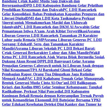
Bandung Cetak Kader Muda Siap Dakwah dan
Berorganisasi
DPD LDII Kabupaten Bandung Gelar Pelatihan
Pendidikan Keagamaan dan Dakwah
PC LDII Rancaekek
Gelar Konsolidasi, Bahas Peningkatan Kapasitas Pengurus dan
Literasi Digital
DMI dan LDII Kota Tasikmalaya Perkuat
Sinergi untuk Memakmurkan Masjid dan Ukhuwah
Islamiyah
PC LDII Rancaekek dan DKM Al Awwabin Gelar
Pemantauan Istiwa A’zam, Arah Kiblat Terverifikasi
Asrama
Liburan Generus LDII Rancaekek Tanamkan 29 Karakter
Luhur pada Remaja SMP
Asrama Liburan Generus PC LDII
Soreang: Edukatif, Seru, dan Tanamkan Karakter
Mandiri
Asrama Liburan Sekolah PC LDII Bekasi Barat:
Cetak Generasi Berkarakter Luhur dan Alim Mandiri
Wakil
Ketua PC LDII Rancaekek Ajak Warga Bijak Bermedia Sosial,
Dukung Akun Resmi DPP
LDII Banyusari Gelar Asrama
Pengajian Generus Caberawit untuk Isi Liburan Anak dengan
Nilai Keagamaan
TPA Al Barokatul Ghoni Bekasi Gelar
Pembagian Rapor, Orang Tua Diingatkan Jaga Rutinitas
Mengaji Anak
PAC LDII Kaliabang Tengah Gelar Munaqosah,
Bentuk Generasi Muda Cinta Al-Qur’an
LDII Balikpapan,
Kejari, dan Kodim 0905 Gelar Seminar Kebangsaan: Tangkal
Radikalisme, Perkuat Nilai Pancasila
LDII Kabupaten
Kuningan Bekali Remaja dengan Keterampilan Ternak Puyuh
untuk Kemandirian Ekonomi
LDII Batujajar Bersama YPKI
Gelar Edukasi Kesehatan Deteksi Dini Kanker dan Tumor ke