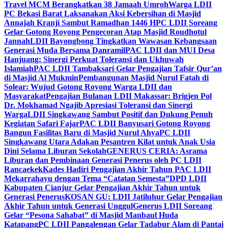
Travel MCM Berangkatkan 38 Jamaah Umroh
Warga LDII
PC Bekasi Barat Laksanakan Aksi Kebersihan di Masjid
Annajah Kranji Sambut Ramadhan 1446 H
PC LDII Soreang
Gelar Gotong Royong Pengecoran Atap Masjid Roudhotul
Jannah
LDII Bayongbong Tingkatkan Wawasan Kebangsaan
Generasi Muda Bersama Danramil
PAC LDII dan MUI Desa
Hanjuang: Sinergi Perkuat Toleransi dan Ukhuwah
Islamiah
PAC LDII Tambaksari Gelar Pengajian Tafsir Qur’an
di Masjid Al Mukmin
Pembangunan Masjid Nurul Fatah di
Solear: Wujud Gotong Royong Warga LDII dan
Masyarakat
Pengajian Bulanan LDII Makassar: Brigjen Pol
Dr. Mokhamad Ngajib Apresiasi Toleransi dan Sinergi
Warga
LDII Singkawang Sambut Positif dan Dukung Penuh
Kegiatan Safari Fajar
PAC LDII Banyusari Gotong Royong
Bangun Fasilitas Baru di Masjid Nurul Ahya
PC LDII
Singkawang Utara Adakan Pesantren Kilat untuk Anak Usia
Dini Selama Liburan Sekolah
GENERUS CERIA: Asrama
Liburan dan Pembinaan Generasi Penerus oleh PC LDII
Rancaekek
Kades Hadiri Pengajian Akhir Tahun PAC LDII
Mekarrahayu dengan Tema “Catatan Semesta”
DPD LDII
Kabupaten Cianjur Gelar Pengajian Akhir Tahun untuk
Generasi Penerus
KOSAN GU: LDII Jatiluhur Gelar Pengajian
Akhir Tahun untuk Generasi Unggul
Generus LDII Soreang
Gelar “Pesona Sahabat” di Masjid Manbaul Huda
Katapang
PC LDII Pangalengan Gelar Tadabur Alam di Pantai