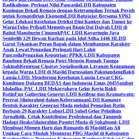
Radikalisme, Perkuat Nilai Pancasila
LDII Kabupaten
Kuningan Bekali Remaja dengan Keterampilan Ternak Puyuh
untuk Kemandirian Ekonomi
LDII Batujajar Bersama YPKI
Gelar Edukasi Kesehatan Deteksi Dini Kanker dan Tumor ke
Warga
Tulus Pribadi Memotivasi Bisnis Dai Daiyah LDII di
Baitul Manshurin Cinunuk
PAC LDII Kayuringin Jaya
Sembelih 129 Hewan Kurban pada Idul Adha 1446 H
LDII
Garut Tekankan Peran Bapak dalam Membangun Karakter
Anak Lewat Pengajian Peringati Hari Lahir
Pancasila
Pengajian Keputrian: PPKK LDII Kabupaten
Bandung Bekali Remaja Putri Menuju Rumah Tangga
Sakinah
Kemenag Ciparay Sosialisasikan Layanan Keagamaan
kepada Warga LDII di Masjid Darussalam Pakutandang
Bakti
Lansia LDII: Mendorong Kesehatan Lansia Lewat CKG,
Komitmen Dukung BEDAS dan Indonesia Emas 2045
Sambut
Iduladha, PAC LDII Mekarrahayu Gelar Kerja Bakti
Rutin
Fun Gathering Generus LDII Ketileng dan Kramatwatu:
Pererat Silaturahmi dalam Kebersamaan
LDII Kamanre
Bentuk Karakter Generasi Muda melalui Pengajian Rutin
Berbasis 29 Karakter Luhur
LDII Sulsel Gelar Pelatihan
Jurnalistik, Cetak Kontributor Profesional dan Tangguh
Hadapi Hoaks
Silaturahim Pasutri Muda di Sukabumi: LDII
Membuat Momen Haru dan Romantis di Masjid
Gus Ali
Ungkap Cara Mudah Mengurus PBG Masjid di Kabupaten
Bandung
Dinas Pertanian Kabupaten Bandung Edukasi Calon