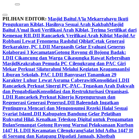
PILIHAN EDITOR:
Masjid Baitul A’la Mekarrahayu Ikuti
Pengukuran Kiblat, Hasilnya Sesuai Arah Kakbah
Masjid
Baitul A’mal Ikuti Verifikasi Arah Kiblat, Terima Sertifikat dari
Kemenag RI
LDII Rancaekek Verifikasi Arah Kiblat Masjid Ar
Robbani Lewat Fenomena Rashdul Qiblat
Cetak Generasi
Berkarakter, PC LDII Margaasih Gelar Evaluasi Generus
Kolaborasi 3 Kecamatan
Gotong Royong di Bojong Badak:
LDII Cikancung dan Warga Cikasungka Rawat Kebersihan
Masjid
Keakraban Pemuda PC Cilengkrang dan PAC Giri
Mekar Perkuat Silaturahmi Melalui Kegiatan Keagamaan
Isi
Liburan Sekolah, PAC LDII Banyusari Tanamkan 29
Karakter Luhur Lewat Asrama Caberawit
Konsolidasi LDII
Rancaekek Perkuat Sinergi PC-PAC, Tegaskan Arah Dakwah
dan Pengabdian
Konsolidasi dan Restrukturisasi Organisasi,
LDII Rancaekek Perkuat Kinerja Kepengurusan dan
Regenerasi Generasi Penerus
LDII Baleendah Ingatkan
Pentingnya Mencari dan Mengonsumsi Rezeki Halal Sesuai
Syariat Islam
LDII Kabupaten Bandung Gelar Pelatihan
Rukyatul Hilal, Kenalkan Teleskop Digital untuk Pengamatan
Bulan
Semangat Gotong Royong Warnai Pelaksanaan Kurban
1447 H. LDII Kecamatan Cilengkrang
Salat Idul Adha 1447 H
di Soreang dan Katapang Dipadati Jamaah, Khotbah