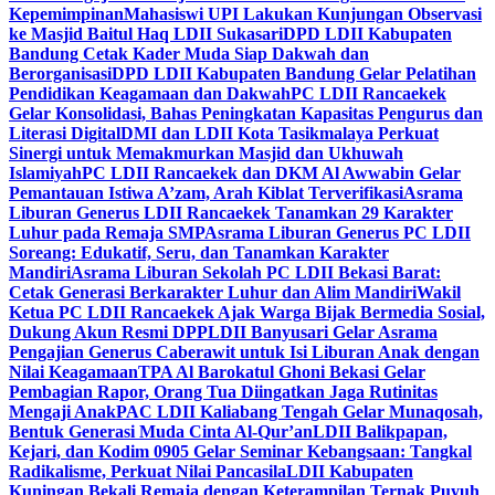
Kepemimpinan
Mahasiswi UPI Lakukan Kunjungan Observasi
ke Masjid Baitul Haq LDII Sukasari
DPD LDII Kabupaten
Bandung Cetak Kader Muda Siap Dakwah dan
Berorganisasi
DPD LDII Kabupaten Bandung Gelar Pelatihan
Pendidikan Keagamaan dan Dakwah
PC LDII Rancaekek
Gelar Konsolidasi, Bahas Peningkatan Kapasitas Pengurus dan
Literasi Digital
DMI dan LDII Kota Tasikmalaya Perkuat
Sinergi untuk Memakmurkan Masjid dan Ukhuwah
Islamiyah
PC LDII Rancaekek dan DKM Al Awwabin Gelar
Pemantauan Istiwa A’zam, Arah Kiblat Terverifikasi
Asrama
Liburan Generus LDII Rancaekek Tanamkan 29 Karakter
Luhur pada Remaja SMP
Asrama Liburan Generus PC LDII
Soreang: Edukatif, Seru, dan Tanamkan Karakter
Mandiri
Asrama Liburan Sekolah PC LDII Bekasi Barat:
Cetak Generasi Berkarakter Luhur dan Alim Mandiri
Wakil
Ketua PC LDII Rancaekek Ajak Warga Bijak Bermedia Sosial,
Dukung Akun Resmi DPP
LDII Banyusari Gelar Asrama
Pengajian Generus Caberawit untuk Isi Liburan Anak dengan
Nilai Keagamaan
TPA Al Barokatul Ghoni Bekasi Gelar
Pembagian Rapor, Orang Tua Diingatkan Jaga Rutinitas
Mengaji Anak
PAC LDII Kaliabang Tengah Gelar Munaqosah,
Bentuk Generasi Muda Cinta Al-Qur’an
LDII Balikpapan,
Kejari, dan Kodim 0905 Gelar Seminar Kebangsaan: Tangkal
Radikalisme, Perkuat Nilai Pancasila
LDII Kabupaten
Kuningan Bekali Remaja dengan Keterampilan Ternak Puyuh