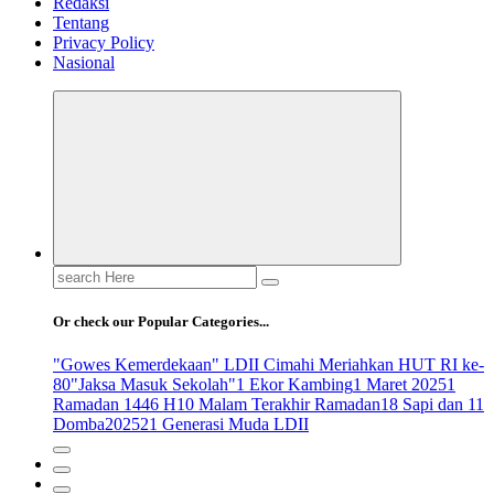
Redaksi
Tentang
Privacy Policy
Nasional
Search
for:
Or check our Popular Categories...
"Gowes Kemerdekaan" LDII Cimahi Meriahkan HUT RI ke-
80
"Jaksa Masuk Sekolah"
1 Ekor Kambing
1 Maret 2025
1
Ramadan 1446 H
10 Malam Terakhir Ramadan
18 Sapi dan 11
Domba
2025
21 Generasi Muda LDII