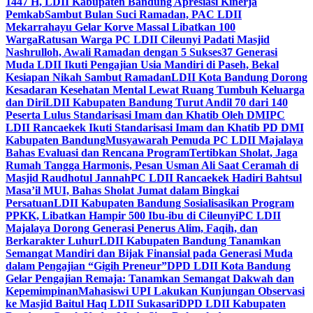
1447 H, LDII Kabupaten Bandung Apresiasi Kinerja
Pemkab
Sambut Bulan Suci Ramadan, PAC LDII
Mekarrahayu Gelar Korve Massal Libatkan 100
Warga
Ratusan Warga PC LDII Cileunyi Padati Masjid
Nashrulloh, Awali Ramadan dengan 5 Sukses
37 Generasi
Muda LDII Ikuti Pengajian Usia Mandiri di Paseh, Bekal
Kesiapan Nikah Sambut Ramadan
LDII Kota Bandung Dorong
Kesadaran Kesehatan Mental Lewat Ruang Tumbuh Keluarga
dan Diri
LDII Kabupaten Bandung Turut Andil 70 dari 140
Peserta Lulus Standarisasi Imam dan Khatib Oleh DMI
PC
LDII Rancaekek Ikuti Standarisasi Imam dan Khatib PD DMI
Kabupaten Bandung
Musyawarah Pemuda PC LDII Majalaya
Bahas Evaluasi dan Rencana Program
Tertibkan Sholat, Jaga
Rumah Tangga Harmonis, Pesan Usman Ali Saat Ceramah di
Masjid Raudhotul Jannah
PC LDII Rancaekek Hadiri Bahtsul
Masa’il MUI, Bahas Sholat Jumat dalam Bingkai
Persatuan
LDII Kabupaten Bandung Sosialisasikan Program
PPKK, Libatkan Hampir 500 Ibu-ibu di Cileunyi
PC LDII
Majalaya Dorong Generasi Penerus Alim, Faqih, dan
Berkarakter Luhur
LDII Kabupaten Bandung Tanamkan
Semangat Mandiri dan Bijak Finansial pada Generasi Muda
dalam Pengajian “Gigih Preneur”
DPD LDII Kota Bandung
Gelar Pengajian Remaja: Tanamkan Semangat Dakwah dan
Kepemimpinan
Mahasiswi UPI Lakukan Kunjungan Observasi
ke Masjid Baitul Haq LDII Sukasari
DPD LDII Kabupaten