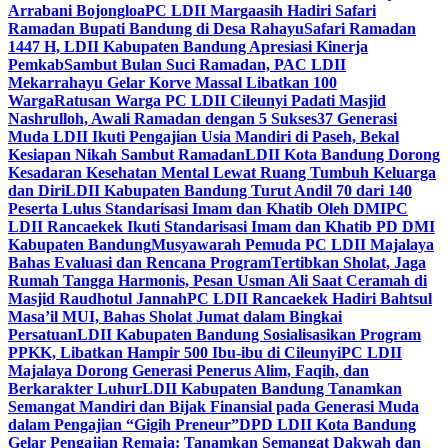
Arrabani Bojongloa
PC LDII Margaasih Hadiri Safari
Ramadan Bupati Bandung di Desa Rahayu
Safari Ramadan
1447 H, LDII Kabupaten Bandung Apresiasi Kinerja
Pemkab
Sambut Bulan Suci Ramadan, PAC LDII
Mekarrahayu Gelar Korve Massal Libatkan 100
Warga
Ratusan Warga PC LDII Cileunyi Padati Masjid
Nashrulloh, Awali Ramadan dengan 5 Sukses
37 Generasi
Muda LDII Ikuti Pengajian Usia Mandiri di Paseh, Bekal
Kesiapan Nikah Sambut Ramadan
LDII Kota Bandung Dorong
Kesadaran Kesehatan Mental Lewat Ruang Tumbuh Keluarga
dan Diri
LDII Kabupaten Bandung Turut Andil 70 dari 140
Peserta Lulus Standarisasi Imam dan Khatib Oleh DMI
PC
LDII Rancaekek Ikuti Standarisasi Imam dan Khatib PD DMI
Kabupaten Bandung
Musyawarah Pemuda PC LDII Majalaya
Bahas Evaluasi dan Rencana Program
Tertibkan Sholat, Jaga
Rumah Tangga Harmonis, Pesan Usman Ali Saat Ceramah di
Masjid Raudhotul Jannah
PC LDII Rancaekek Hadiri Bahtsul
Masa’il MUI, Bahas Sholat Jumat dalam Bingkai
Persatuan
LDII Kabupaten Bandung Sosialisasikan Program
PPKK, Libatkan Hampir 500 Ibu-ibu di Cileunyi
PC LDII
Majalaya Dorong Generasi Penerus Alim, Faqih, dan
Berkarakter Luhur
LDII Kabupaten Bandung Tanamkan
Semangat Mandiri dan Bijak Finansial pada Generasi Muda
dalam Pengajian “Gigih Preneur”
DPD LDII Kota Bandung
Gelar Pengajian Remaja: Tanamkan Semangat Dakwah dan