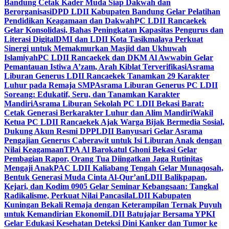
Bandung Cetak Kader Muda Siap Dakwah dan
Berorganisasi
DPD LDII Kabupaten Bandung Gelar Pelatihan
Pendidikan Keagamaan dan Dakwah
PC LDII Rancaekek
Gelar Konsolidasi, Bahas Peningkatan Kapasitas Pengurus dan
Literasi Digital
DMI dan LDII Kota Tasikmalaya Perkuat
Sinergi untuk Memakmurkan Masjid dan Ukhuwah
Islamiyah
PC LDII Rancaekek dan DKM Al Awwabin Gelar
Pemantauan Istiwa A’zam, Arah Kiblat Terverifikasi
Asrama
Liburan Generus LDII Rancaekek Tanamkan 29 Karakter
Luhur pada Remaja SMP
Asrama Liburan Generus PC LDII
Soreang: Edukatif, Seru, dan Tanamkan Karakter
Mandiri
Asrama Liburan Sekolah PC LDII Bekasi Barat:
Cetak Generasi Berkarakter Luhur dan Alim Mandiri
Wakil
Ketua PC LDII Rancaekek Ajak Warga Bijak Bermedia Sosial,
Dukung Akun Resmi DPP
LDII Banyusari Gelar Asrama
Pengajian Generus Caberawit untuk Isi Liburan Anak dengan
Nilai Keagamaan
TPA Al Barokatul Ghoni Bekasi Gelar
Pembagian Rapor, Orang Tua Diingatkan Jaga Rutinitas
Mengaji Anak
PAC LDII Kaliabang Tengah Gelar Munaqosah,
Bentuk Generasi Muda Cinta Al-Qur’an
LDII Balikpapan,
Kejari, dan Kodim 0905 Gelar Seminar Kebangsaan: Tangkal
Radikalisme, Perkuat Nilai Pancasila
LDII Kabupaten
Kuningan Bekali Remaja dengan Keterampilan Ternak Puyuh
untuk Kemandirian Ekonomi
LDII Batujajar Bersama YPKI
Gelar Edukasi Kesehatan Deteksi Dini Kanker dan Tumor ke