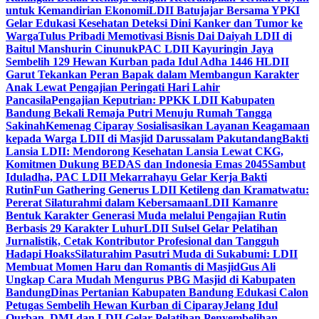
untuk Kemandirian Ekonomi
LDII Batujajar Bersama YPKI
Gelar Edukasi Kesehatan Deteksi Dini Kanker dan Tumor ke
Warga
Tulus Pribadi Memotivasi Bisnis Dai Daiyah LDII di
Baitul Manshurin Cinunuk
PAC LDII Kayuringin Jaya
Sembelih 129 Hewan Kurban pada Idul Adha 1446 H
LDII
Garut Tekankan Peran Bapak dalam Membangun Karakter
Anak Lewat Pengajian Peringati Hari Lahir
Pancasila
Pengajian Keputrian: PPKK LDII Kabupaten
Bandung Bekali Remaja Putri Menuju Rumah Tangga
Sakinah
Kemenag Ciparay Sosialisasikan Layanan Keagamaan
kepada Warga LDII di Masjid Darussalam Pakutandang
Bakti
Lansia LDII: Mendorong Kesehatan Lansia Lewat CKG,
Komitmen Dukung BEDAS dan Indonesia Emas 2045
Sambut
Iduladha, PAC LDII Mekarrahayu Gelar Kerja Bakti
Rutin
Fun Gathering Generus LDII Ketileng dan Kramatwatu:
Pererat Silaturahmi dalam Kebersamaan
LDII Kamanre
Bentuk Karakter Generasi Muda melalui Pengajian Rutin
Berbasis 29 Karakter Luhur
LDII Sulsel Gelar Pelatihan
Jurnalistik, Cetak Kontributor Profesional dan Tangguh
Hadapi Hoaks
Silaturahim Pasutri Muda di Sukabumi: LDII
Membuat Momen Haru dan Romantis di Masjid
Gus Ali
Ungkap Cara Mudah Mengurus PBG Masjid di Kabupaten
Bandung
Dinas Pertanian Kabupaten Bandung Edukasi Calon
Petugas Sembelih Hewan Kurban di Ciparay
Jelang Idul
Qurban, DMI dan LDII Gelar Pelatihan Penyembelihan