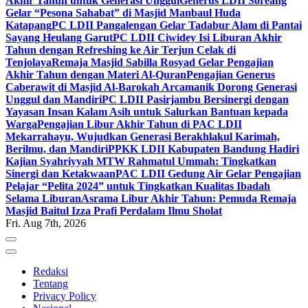
Akhir Tahun untuk Generasi Unggul
Generus LDII Soreang
Gelar “Pesona Sahabat” di Masjid Manbaul Huda
Katapang
PC LDII Pangalengan Gelar Tadabur Alam di Pantai
Sayang Heulang Garut
PC LDII Ciwidey Isi Liburan Akhir
Tahun dengan Refreshing ke Air Terjun Celak di
Tenjolaya
Remaja Masjid Sabilla Rosyad Gelar Pengajian
Akhir Tahun dengan Materi Al-Quran
Pengajian Generus
Caberawit di Masjid Al-Barokah Arcamanik Dorong Generasi
Unggul dan Mandiri
PC LDII Pasirjambu Bersinergi dengan
Yayasan Insan Kalam Asih untuk Salurkan Bantuan kepada
Warga
Pengajian Libur Akhir Tahun di PAC LDII
Mekarrahayu, Wujudkan Generasi Berakhlakul Karimah,
Berilmu, dan Mandiri
PPKK LDII Kabupaten Bandung Hadiri
Kajian Syahriyyah MTW Rahmatul Ummah: Tingkatkan
Sinergi dan Ketakwaan
PAC LDII Gedung Air Gelar Pengajian
Pelajar “Pelita 2024” untuk Tingkatkan Kualitas Ibadah
Selama Liburan
Asrama Libur Akhir Tahun: Pemuda Remaja
Masjid Baitul Izza Prafi Perdalam Ilmu Sholat
Fri. Aug 7th, 2026
Redaksi
Tentang
Privacy Policy