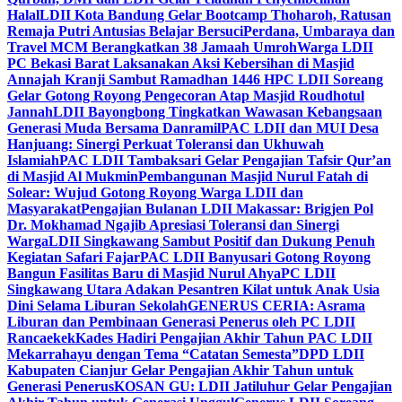
Halal
LDII Kota Bandung Gelar Bootcamp Thoharoh, Ratusan
Remaja Putri Antusias Belajar Bersuci
Perdana, Umbaraya dan
Travel MCM Berangkatkan 38 Jamaah Umroh
Warga LDII
PC Bekasi Barat Laksanakan Aksi Kebersihan di Masjid
Annajah Kranji Sambut Ramadhan 1446 H
PC LDII Soreang
Gelar Gotong Royong Pengecoran Atap Masjid Roudhotul
Jannah
LDII Bayongbong Tingkatkan Wawasan Kebangsaan
Generasi Muda Bersama Danramil
PAC LDII dan MUI Desa
Hanjuang: Sinergi Perkuat Toleransi dan Ukhuwah
Islamiah
PAC LDII Tambaksari Gelar Pengajian Tafsir Qur’an
di Masjid Al Mukmin
Pembangunan Masjid Nurul Fatah di
Solear: Wujud Gotong Royong Warga LDII dan
Masyarakat
Pengajian Bulanan LDII Makassar: Brigjen Pol
Dr. Mokhamad Ngajib Apresiasi Toleransi dan Sinergi
Warga
LDII Singkawang Sambut Positif dan Dukung Penuh
Kegiatan Safari Fajar
PAC LDII Banyusari Gotong Royong
Bangun Fasilitas Baru di Masjid Nurul Ahya
PC LDII
Singkawang Utara Adakan Pesantren Kilat untuk Anak Usia
Dini Selama Liburan Sekolah
GENERUS CERIA: Asrama
Liburan dan Pembinaan Generasi Penerus oleh PC LDII
Rancaekek
Kades Hadiri Pengajian Akhir Tahun PAC LDII
Mekarrahayu dengan Tema “Catatan Semesta”
DPD LDII
Kabupaten Cianjur Gelar Pengajian Akhir Tahun untuk
Generasi Penerus
KOSAN GU: LDII Jatiluhur Gelar Pengajian