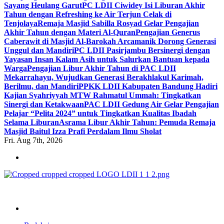
Sayang Heulang Garut
PC LDII Ciwidey Isi Liburan Akhir
Tahun dengan Refreshing ke Air Terjun Celak di
Tenjolaya
Remaja Masjid Sabilla Rosyad Gelar Pengajian
Akhir Tahun dengan Materi Al-Quran
Pengajian Generus
Caberawit di Masjid Al-Barokah Arcamanik Dorong Generasi
Unggul dan Mandiri
PC LDII Pasirjambu Bersinergi dengan
Yayasan Insan Kalam Asih untuk Salurkan Bantuan kepada
Warga
Pengajian Libur Akhir Tahun di PAC LDII
Mekarrahayu, Wujudkan Generasi Berakhlakul Karimah,
Berilmu, dan Mandiri
PPKK LDII Kabupaten Bandung Hadiri
Kajian Syahriyyah MTW Rahmatul Ummah: Tingkatkan
Sinergi dan Ketakwaan
PAC LDII Gedung Air Gelar Pengajian
Pelajar “Pelita 2024” untuk Tingkatkan Kualitas Ibadah
Selama Liburan
Asrama Libur Akhir Tahun: Pemuda Remaja
Masjid Baitul Izza Prafi Perdalam Ilmu Sholat
Fri. Aug 7th, 2026
ldiikabbandung.or.id