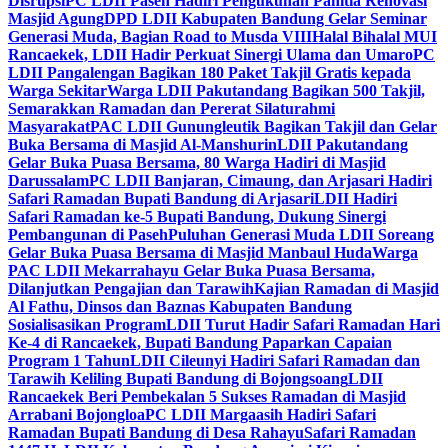
Disrupsi
PC LDII Paseh Hadiri Pengukuhan Panitia Renovasi
Masjid Agung
DPD LDII Kabupaten Bandung Gelar Seminar
Generasi Muda, Bagian Road to Musda VIII
Halal Bihalal MUI
Rancaekek, LDII Hadir Perkuat Sinergi Ulama dan Umaro
PC
LDII Pangalengan Bagikan 180 Paket Takjil Gratis kepada
Warga Sekitar
Warga LDII Pakutandang Bagikan 500 Takjil,
Semarakkan Ramadan dan Pererat Silaturahmi
Masyarakat
PAC LDII Gunungleutik Bagikan Takjil dan Gelar
Buka Bersama di Masjid Al-Manshurin
LDII Pakutandang
Gelar Buka Puasa Bersama, 80 Warga Hadiri di Masjid
Darussalam
PC LDII Banjaran, Cimaung, dan Arjasari Hadiri
Safari Ramadan Bupati Bandung di Arjasari
LDII Hadiri
Safari Ramadan ke-5 Bupati Bandung, Dukung Sinergi
Pembangunan di Paseh
Puluhan Generasi Muda LDII Soreang
Gelar Buka Puasa Bersama di Masjid Manbaul Huda
Warga
PAC LDII Mekarrahayu Gelar Buka Puasa Bersama,
Dilanjutkan Pengajian dan Tarawih
Kajian Ramadan di Masjid
Al Fathu, Dinsos dan Baznas Kabupaten Bandung
Sosialisasikan Program
LDII Turut Hadir Safari Ramadan Hari
Ke-4 di Rancaekek, Bupati Bandung Paparkan Capaian
Program 1 Tahun
LDII Cileunyi Hadiri Safari Ramadan dan
Tarawih Keliling Bupati Bandung di Bojongsoang
LDII
Rancaekek Beri Pembekalan 5 Sukses Ramadan di Masjid
Arrabani Bojongloa
PC LDII Margaasih Hadiri Safari
Ramadan Bupati Bandung di Desa Rahayu
Safari Ramadan