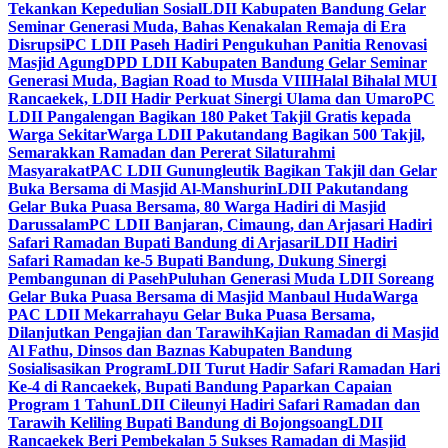
Tekankan Kepedulian Sosial
LDII Kabupaten Bandung Gelar
Seminar Generasi Muda, Bahas Kenakalan Remaja di Era
Disrupsi
PC LDII Paseh Hadiri Pengukuhan Panitia Renovasi
Masjid Agung
DPD LDII Kabupaten Bandung Gelar Seminar
Generasi Muda, Bagian Road to Musda VIII
Halal Bihalal MUI
Rancaekek, LDII Hadir Perkuat Sinergi Ulama dan Umaro
PC
LDII Pangalengan Bagikan 180 Paket Takjil Gratis kepada
Warga Sekitar
Warga LDII Pakutandang Bagikan 500 Takjil,
Semarakkan Ramadan dan Pererat Silaturahmi
Masyarakat
PAC LDII Gunungleutik Bagikan Takjil dan Gelar
Buka Bersama di Masjid Al-Manshurin
LDII Pakutandang
Gelar Buka Puasa Bersama, 80 Warga Hadiri di Masjid
Darussalam
PC LDII Banjaran, Cimaung, dan Arjasari Hadiri
Safari Ramadan Bupati Bandung di Arjasari
LDII Hadiri
Safari Ramadan ke-5 Bupati Bandung, Dukung Sinergi
Pembangunan di Paseh
Puluhan Generasi Muda LDII Soreang
Gelar Buka Puasa Bersama di Masjid Manbaul Huda
Warga
PAC LDII Mekarrahayu Gelar Buka Puasa Bersama,
Dilanjutkan Pengajian dan Tarawih
Kajian Ramadan di Masjid
Al Fathu, Dinsos dan Baznas Kabupaten Bandung
Sosialisasikan Program
LDII Turut Hadir Safari Ramadan Hari
Ke-4 di Rancaekek, Bupati Bandung Paparkan Capaian
Program 1 Tahun
LDII Cileunyi Hadiri Safari Ramadan dan
Tarawih Keliling Bupati Bandung di Bojongsoang
LDII
Rancaekek Beri Pembekalan 5 Sukses Ramadan di Masjid