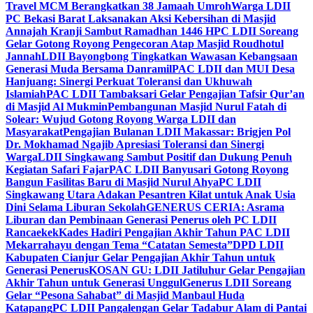
Travel MCM Berangkatkan 38 Jamaah Umroh
Warga LDII
PC Bekasi Barat Laksanakan Aksi Kebersihan di Masjid
Annajah Kranji Sambut Ramadhan 1446 H
PC LDII Soreang
Gelar Gotong Royong Pengecoran Atap Masjid Roudhotul
Jannah
LDII Bayongbong Tingkatkan Wawasan Kebangsaan
Generasi Muda Bersama Danramil
PAC LDII dan MUI Desa
Hanjuang: Sinergi Perkuat Toleransi dan Ukhuwah
Islamiah
PAC LDII Tambaksari Gelar Pengajian Tafsir Qur’an
di Masjid Al Mukmin
Pembangunan Masjid Nurul Fatah di
Solear: Wujud Gotong Royong Warga LDII dan
Masyarakat
Pengajian Bulanan LDII Makassar: Brigjen Pol
Dr. Mokhamad Ngajib Apresiasi Toleransi dan Sinergi
Warga
LDII Singkawang Sambut Positif dan Dukung Penuh
Kegiatan Safari Fajar
PAC LDII Banyusari Gotong Royong
Bangun Fasilitas Baru di Masjid Nurul Ahya
PC LDII
Singkawang Utara Adakan Pesantren Kilat untuk Anak Usia
Dini Selama Liburan Sekolah
GENERUS CERIA: Asrama
Liburan dan Pembinaan Generasi Penerus oleh PC LDII
Rancaekek
Kades Hadiri Pengajian Akhir Tahun PAC LDII
Mekarrahayu dengan Tema “Catatan Semesta”
DPD LDII
Kabupaten Cianjur Gelar Pengajian Akhir Tahun untuk
Generasi Penerus
KOSAN GU: LDII Jatiluhur Gelar Pengajian
Akhir Tahun untuk Generasi Unggul
Generus LDII Soreang
Gelar “Pesona Sahabat” di Masjid Manbaul Huda
Katapang
PC LDII Pangalengan Gelar Tadabur Alam di Pantai