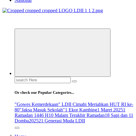
Nasional
ldiikabbandung.or.id
Search
for:
Or check our Popular Categories...
"Gowes Kemerdekaan" LDII Cimahi Meriahkan HUT RI ke-
80
"Jaksa Masuk Sekolah"
1 Ekor Kambing
1 Maret 2025
1
Ramadan 1446 H
10 Malam Terakhir Ramadan
18 Sapi dan 11
Domba
2025
21 Generasi Muda LDII