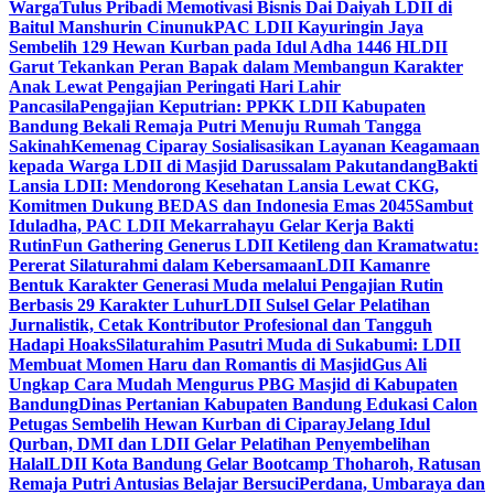
Warga
Tulus Pribadi Memotivasi Bisnis Dai Daiyah LDII di
Baitul Manshurin Cinunuk
PAC LDII Kayuringin Jaya
Sembelih 129 Hewan Kurban pada Idul Adha 1446 H
LDII
Garut Tekankan Peran Bapak dalam Membangun Karakter
Anak Lewat Pengajian Peringati Hari Lahir
Pancasila
Pengajian Keputrian: PPKK LDII Kabupaten
Bandung Bekali Remaja Putri Menuju Rumah Tangga
Sakinah
Kemenag Ciparay Sosialisasikan Layanan Keagamaan
kepada Warga LDII di Masjid Darussalam Pakutandang
Bakti
Lansia LDII: Mendorong Kesehatan Lansia Lewat CKG,
Komitmen Dukung BEDAS dan Indonesia Emas 2045
Sambut
Iduladha, PAC LDII Mekarrahayu Gelar Kerja Bakti
Rutin
Fun Gathering Generus LDII Ketileng dan Kramatwatu:
Pererat Silaturahmi dalam Kebersamaan
LDII Kamanre
Bentuk Karakter Generasi Muda melalui Pengajian Rutin
Berbasis 29 Karakter Luhur
LDII Sulsel Gelar Pelatihan
Jurnalistik, Cetak Kontributor Profesional dan Tangguh
Hadapi Hoaks
Silaturahim Pasutri Muda di Sukabumi: LDII
Membuat Momen Haru dan Romantis di Masjid
Gus Ali
Ungkap Cara Mudah Mengurus PBG Masjid di Kabupaten
Bandung
Dinas Pertanian Kabupaten Bandung Edukasi Calon
Petugas Sembelih Hewan Kurban di Ciparay
Jelang Idul
Qurban, DMI dan LDII Gelar Pelatihan Penyembelihan
Halal
LDII Kota Bandung Gelar Bootcamp Thoharoh, Ratusan
Remaja Putri Antusias Belajar Bersuci
Perdana, Umbaraya dan