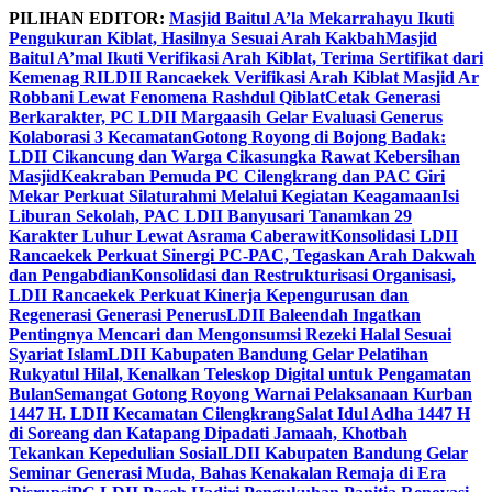
Skip
PILIHAN EDITOR:
Masjid Baitul A’la Mekarrahayu Ikuti
to
Pengukuran Kiblat, Hasilnya Sesuai Arah Kakbah
Masjid
content
Baitul A’mal Ikuti Verifikasi Arah Kiblat, Terima Sertifikat dari
Kemenag RI
LDII Rancaekek Verifikasi Arah Kiblat Masjid Ar
Robbani Lewat Fenomena Rashdul Qiblat
Cetak Generasi
Berkarakter, PC LDII Margaasih Gelar Evaluasi Generus
Kolaborasi 3 Kecamatan
Gotong Royong di Bojong Badak:
LDII Cikancung dan Warga Cikasungka Rawat Kebersihan
Masjid
Keakraban Pemuda PC Cilengkrang dan PAC Giri
Mekar Perkuat Silaturahmi Melalui Kegiatan Keagamaan
Isi
Liburan Sekolah, PAC LDII Banyusari Tanamkan 29
Karakter Luhur Lewat Asrama Caberawit
Konsolidasi LDII
Rancaekek Perkuat Sinergi PC-PAC, Tegaskan Arah Dakwah
dan Pengabdian
Konsolidasi dan Restrukturisasi Organisasi,
LDII Rancaekek Perkuat Kinerja Kepengurusan dan
Regenerasi Generasi Penerus
LDII Baleendah Ingatkan
Pentingnya Mencari dan Mengonsumsi Rezeki Halal Sesuai
Syariat Islam
LDII Kabupaten Bandung Gelar Pelatihan
Rukyatul Hilal, Kenalkan Teleskop Digital untuk Pengamatan
Bulan
Semangat Gotong Royong Warnai Pelaksanaan Kurban
1447 H. LDII Kecamatan Cilengkrang
Salat Idul Adha 1447 H
di Soreang dan Katapang Dipadati Jamaah, Khotbah
Tekankan Kepedulian Sosial
LDII Kabupaten Bandung Gelar
Seminar Generasi Muda, Bahas Kenakalan Remaja di Era