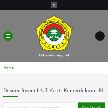
S
k
i
p
t
o
c
o
n
t
ldiikabbandung.or.id
e
n
Home
t
Desain Resmi HUT Ke-81 Kemerdekaan RI
Cari Artikel