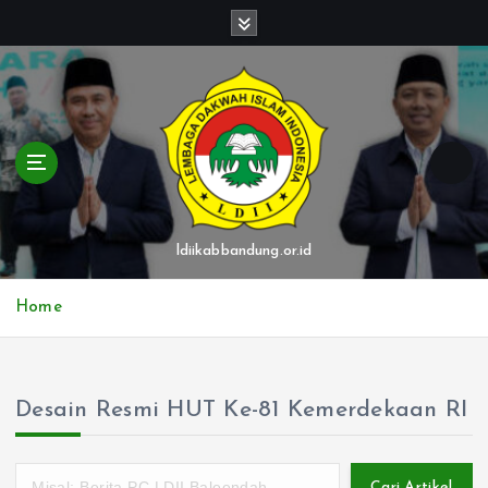
S
k
i
p
t
o
c
o
n
t
ldiikabbandung.or.id
e
n
Home
t
Desain Resmi HUT Ke-81 Kemerdekaan RI
Cari Artikel