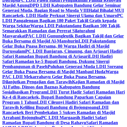
Disrupsi
PC LDII Paseh Hadiri Pengukuhan Panitia Renovasi
Masjid Agung
DPD LDII Kabupaten Bandung Gelar Seminar
Generasi Muda, Bagian Road to Musda VIII
Halal Bihalal MUI
Rancaekek, LDII Hadir Perkuat Sinergi Ulama dan Umaro
PC
LDII Pangalengan Bagikan 180 Paket Takjil Gratis kepada
Warga Sekitar
Warga LDII Pakutandang Bagikan 500 Takjil,
Semarakkan Ramadan dan Pererat Silaturahmi
Masyarakat
PAC LDII Gunungleutik Bagikan Takjil dan Gelar
Buka Bersama di Masjid Al-Manshurin
LDII Pakutandang
Gelar Buka Puasa Bersama, 80 Warga Hadiri di Masjid
Darussalam
PC LDII Banjaran, Cimaung, dan Arjasari Hadiri
Safari Ramadan Bupati Bandung di Arjasari
LDII Hadiri
Safari Ramadan ke-5 Bupati Bandung, Dukung Sinergi
Pembangunan di Paseh
Puluhan Generasi Muda LDII Soreang
Gelar Buka Puasa Bersama di Masjid Manbaul Huda
Warga
PAC LDII Mekarrahayu Gelar Buka Puasa Bersama,
Dilanjutkan Pengajian dan Tarawih
Kajian Ramadan di Masjid
Al Fathu, Dinsos dan Baznas Kabupaten Bandung
Sosialisasikan Program
LDII Turut Hadir Safari Ramadan Hari
Ke-4 di Rancaekek, Bupati Bandung Paparkan Capaian
Program 1 Tahun
LDII Cileunyi Hadiri Safari Ramadan dan
Tarawih Keliling Bupati Bandung di Bojongsoang
LDII
Rancaekek Beri Pembekalan 5 Sukses Ramadan di Masjid
Arrabani Bojongloa
PC LDII Margaasih Hadiri Safari
Ramadan Bupati Bandung di Desa Rahayu
Safari Ramadan