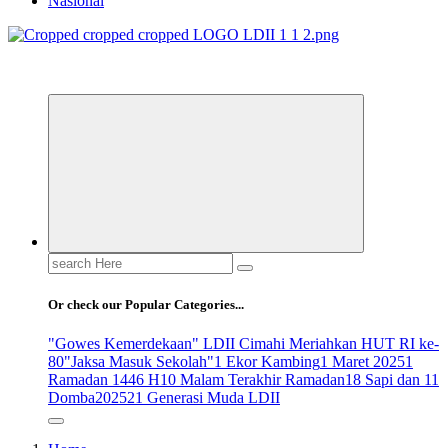
Nasional
ldiikabbandung.or.id
Search
for:
Or check our Popular Categories...
"Gowes Kemerdekaan" LDII Cimahi Meriahkan HUT RI ke-
80
"Jaksa Masuk Sekolah"
1 Ekor Kambing
1 Maret 2025
1
Ramadan 1446 H
10 Malam Terakhir Ramadan
18 Sapi dan 11
Domba
2025
21 Generasi Muda LDII