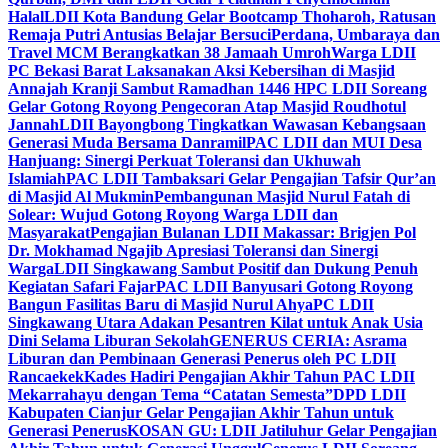
Halal
LDII Kota Bandung Gelar Bootcamp Thoharoh, Ratusan
Remaja Putri Antusias Belajar Bersuci
Perdana, Umbaraya dan
Travel MCM Berangkatkan 38 Jamaah Umroh
Warga LDII
PC Bekasi Barat Laksanakan Aksi Kebersihan di Masjid
Annajah Kranji Sambut Ramadhan 1446 H
PC LDII Soreang
Gelar Gotong Royong Pengecoran Atap Masjid Roudhotul
Jannah
LDII Bayongbong Tingkatkan Wawasan Kebangsaan
Generasi Muda Bersama Danramil
PAC LDII dan MUI Desa
Hanjuang: Sinergi Perkuat Toleransi dan Ukhuwah
Islamiah
PAC LDII Tambaksari Gelar Pengajian Tafsir Qur’an
di Masjid Al Mukmin
Pembangunan Masjid Nurul Fatah di
Solear: Wujud Gotong Royong Warga LDII dan
Masyarakat
Pengajian Bulanan LDII Makassar: Brigjen Pol
Dr. Mokhamad Ngajib Apresiasi Toleransi dan Sinergi
Warga
LDII Singkawang Sambut Positif dan Dukung Penuh
Kegiatan Safari Fajar
PAC LDII Banyusari Gotong Royong
Bangun Fasilitas Baru di Masjid Nurul Ahya
PC LDII
Singkawang Utara Adakan Pesantren Kilat untuk Anak Usia
Dini Selama Liburan Sekolah
GENERUS CERIA: Asrama
Liburan dan Pembinaan Generasi Penerus oleh PC LDII
Rancaekek
Kades Hadiri Pengajian Akhir Tahun PAC LDII
Mekarrahayu dengan Tema “Catatan Semesta”
DPD LDII
Kabupaten Cianjur Gelar Pengajian Akhir Tahun untuk
Generasi Penerus
KOSAN GU: LDII Jatiluhur Gelar Pengajian