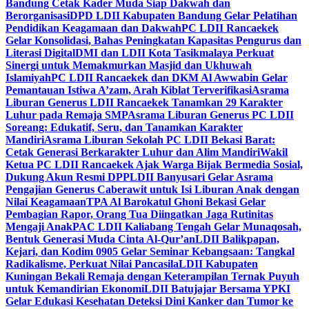
Bandung Cetak Kader Muda Siap Dakwah dan
Berorganisasi
DPD LDII Kabupaten Bandung Gelar Pelatihan
Pendidikan Keagamaan dan Dakwah
PC LDII Rancaekek
Gelar Konsolidasi, Bahas Peningkatan Kapasitas Pengurus dan
Literasi Digital
DMI dan LDII Kota Tasikmalaya Perkuat
Sinergi untuk Memakmurkan Masjid dan Ukhuwah
Islamiyah
PC LDII Rancaekek dan DKM Al Awwabin Gelar
Pemantauan Istiwa A’zam, Arah Kiblat Terverifikasi
Asrama
Liburan Generus LDII Rancaekek Tanamkan 29 Karakter
Luhur pada Remaja SMP
Asrama Liburan Generus PC LDII
Soreang: Edukatif, Seru, dan Tanamkan Karakter
Mandiri
Asrama Liburan Sekolah PC LDII Bekasi Barat:
Cetak Generasi Berkarakter Luhur dan Alim Mandiri
Wakil
Ketua PC LDII Rancaekek Ajak Warga Bijak Bermedia Sosial,
Dukung Akun Resmi DPP
LDII Banyusari Gelar Asrama
Pengajian Generus Caberawit untuk Isi Liburan Anak dengan
Nilai Keagamaan
TPA Al Barokatul Ghoni Bekasi Gelar
Pembagian Rapor, Orang Tua Diingatkan Jaga Rutinitas
Mengaji Anak
PAC LDII Kaliabang Tengah Gelar Munaqosah,
Bentuk Generasi Muda Cinta Al-Qur’an
LDII Balikpapan,
Kejari, dan Kodim 0905 Gelar Seminar Kebangsaan: Tangkal
Radikalisme, Perkuat Nilai Pancasila
LDII Kabupaten
Kuningan Bekali Remaja dengan Keterampilan Ternak Puyuh
untuk Kemandirian Ekonomi
LDII Batujajar Bersama YPKI
Gelar Edukasi Kesehatan Deteksi Dini Kanker dan Tumor ke