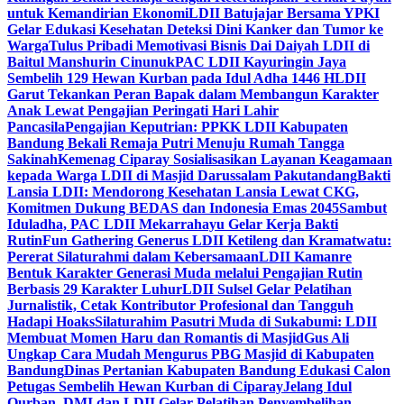
untuk Kemandirian Ekonomi
LDII Batujajar Bersama YPKI
Gelar Edukasi Kesehatan Deteksi Dini Kanker dan Tumor ke
Warga
Tulus Pribadi Memotivasi Bisnis Dai Daiyah LDII di
Baitul Manshurin Cinunuk
PAC LDII Kayuringin Jaya
Sembelih 129 Hewan Kurban pada Idul Adha 1446 H
LDII
Garut Tekankan Peran Bapak dalam Membangun Karakter
Anak Lewat Pengajian Peringati Hari Lahir
Pancasila
Pengajian Keputrian: PPKK LDII Kabupaten
Bandung Bekali Remaja Putri Menuju Rumah Tangga
Sakinah
Kemenag Ciparay Sosialisasikan Layanan Keagamaan
kepada Warga LDII di Masjid Darussalam Pakutandang
Bakti
Lansia LDII: Mendorong Kesehatan Lansia Lewat CKG,
Komitmen Dukung BEDAS dan Indonesia Emas 2045
Sambut
Iduladha, PAC LDII Mekarrahayu Gelar Kerja Bakti
Rutin
Fun Gathering Generus LDII Ketileng dan Kramatwatu:
Pererat Silaturahmi dalam Kebersamaan
LDII Kamanre
Bentuk Karakter Generasi Muda melalui Pengajian Rutin
Berbasis 29 Karakter Luhur
LDII Sulsel Gelar Pelatihan
Jurnalistik, Cetak Kontributor Profesional dan Tangguh
Hadapi Hoaks
Silaturahim Pasutri Muda di Sukabumi: LDII
Membuat Momen Haru dan Romantis di Masjid
Gus Ali
Ungkap Cara Mudah Mengurus PBG Masjid di Kabupaten
Bandung
Dinas Pertanian Kabupaten Bandung Edukasi Calon
Petugas Sembelih Hewan Kurban di Ciparay
Jelang Idul
Qurban, DMI dan LDII Gelar Pelatihan Penyembelihan