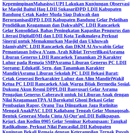
Kepemimpinan
Mahasiswi UPI Lakukan Kunjungan Observasi
ke Masjid Baitul Haq LDII Sukasari
DPD LDII Kabupaten
Bandung Cetak Kader Muda Siap Dakwah dan
Berorganisasi
DPD LDII Kabupaten Bandung Gelar Pelatihan
Pendidikan Keagamaan dan Dakwah
PC LDII Rancaekek
Gelar Konsolidasi, Bahas Peningkatan Kapasitas Pengurus dan
Literasi Digital
DMI dan LDII Kota Tasikmalaya Perkuat
Sinergi untuk Memakmurkan Masjid dan Ukhuwah
Islamiyah
PC LDII Rancaekek dan DKM Al Awwabin Gelar
Pemantauan Istiwa A’zam, Arah Kiblat Terverifikasi
Asrama
Liburan Generus LDII Rancaekek Tanamkan 29 Karakter
Luhur pada Remaja SMP
Asrama Liburan Generus PC LDII
Soreang: Edukatif, Seru, dan Tanamkan Karakter
Mandiri
Asrama Liburan Sekolah PC LDII Bekasi Barat:
Cetak Generasi Berkarakter Luhur dan Alim Mandiri
Wakil
Ketua PC LDII Rancaekek Ajak Warga Bijak Bermedia Sosial,
Dukung Akun Resmi DPP
LDII Banyusari Gelar Asrama
Pengajian Generus Caberawit untuk Isi Liburan Anak dengan
Nilai Keagamaan
TPA Al Barokatul Ghoni Bekasi Gelar
Pembagian Rapor, Orang Tua Diingatkan Jaga Rutinitas
Mengaji Anak
PAC LDII Kaliabang Tengah Gelar Munaqosah,
Bentuk Generasi Muda Cinta Al-Qur’an
LDII Balikpapan,
Kejari, dan Kodim 0905 Gelar Seminar Kebangsaan: Tangkal
Radikalisme, Perkuat Nilai Pancasila
LDII Kabupaten
Kuningan Bekali Remaja dengan Keterampilan Ternak Puyuh