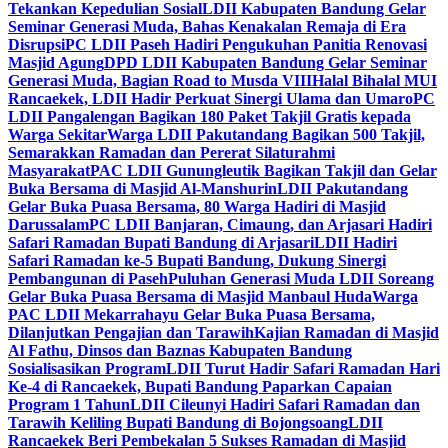
Tekankan Kepedulian Sosial
LDII Kabupaten Bandung Gelar
Seminar Generasi Muda, Bahas Kenakalan Remaja di Era
Disrupsi
PC LDII Paseh Hadiri Pengukuhan Panitia Renovasi
Masjid Agung
DPD LDII Kabupaten Bandung Gelar Seminar
Generasi Muda, Bagian Road to Musda VIII
Halal Bihalal MUI
Rancaekek, LDII Hadir Perkuat Sinergi Ulama dan Umaro
PC
LDII Pangalengan Bagikan 180 Paket Takjil Gratis kepada
Warga Sekitar
Warga LDII Pakutandang Bagikan 500 Takjil,
Semarakkan Ramadan dan Pererat Silaturahmi
Masyarakat
PAC LDII Gunungleutik Bagikan Takjil dan Gelar
Buka Bersama di Masjid Al-Manshurin
LDII Pakutandang
Gelar Buka Puasa Bersama, 80 Warga Hadiri di Masjid
Darussalam
PC LDII Banjaran, Cimaung, dan Arjasari Hadiri
Safari Ramadan Bupati Bandung di Arjasari
LDII Hadiri
Safari Ramadan ke-5 Bupati Bandung, Dukung Sinergi
Pembangunan di Paseh
Puluhan Generasi Muda LDII Soreang
Gelar Buka Puasa Bersama di Masjid Manbaul Huda
Warga
PAC LDII Mekarrahayu Gelar Buka Puasa Bersama,
Dilanjutkan Pengajian dan Tarawih
Kajian Ramadan di Masjid
Al Fathu, Dinsos dan Baznas Kabupaten Bandung
Sosialisasikan Program
LDII Turut Hadir Safari Ramadan Hari
Ke-4 di Rancaekek, Bupati Bandung Paparkan Capaian
Program 1 Tahun
LDII Cileunyi Hadiri Safari Ramadan dan
Tarawih Keliling Bupati Bandung di Bojongsoang
LDII
Rancaekek Beri Pembekalan 5 Sukses Ramadan di Masjid