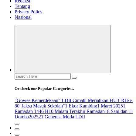
Redaksi
Tentang
Privacy Policy
Nasional
Search
for:
Or check our Popular Categories...
"Gowes Kemerdekaan" LDII Cimahi Meriahkan HUT RI ke-
80
"Jaksa Masuk Sekolah"
1 Ekor Kambing
1 Maret 2025
1
Ramadan 1446 H
10 Malam Terakhir Ramadan
18 Sapi dan 11
Domba
2025
21 Generasi Muda LDII