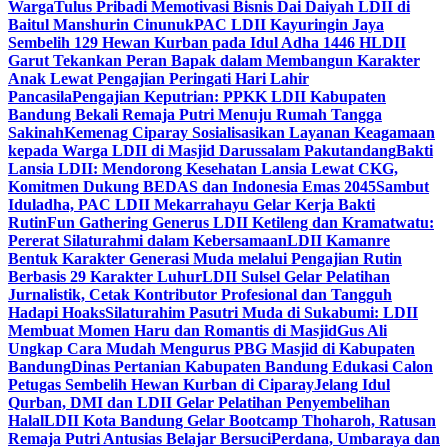
Warga
Tulus Pribadi Memotivasi Bisnis Dai Daiyah LDII di
Baitul Manshurin Cinunuk
PAC LDII Kayuringin Jaya
Sembelih 129 Hewan Kurban pada Idul Adha 1446 H
LDII
Garut Tekankan Peran Bapak dalam Membangun Karakter
Anak Lewat Pengajian Peringati Hari Lahir
Pancasila
Pengajian Keputrian: PPKK LDII Kabupaten
Bandung Bekali Remaja Putri Menuju Rumah Tangga
Sakinah
Kemenag Ciparay Sosialisasikan Layanan Keagamaan
kepada Warga LDII di Masjid Darussalam Pakutandang
Bakti
Lansia LDII: Mendorong Kesehatan Lansia Lewat CKG,
Komitmen Dukung BEDAS dan Indonesia Emas 2045
Sambut
Iduladha, PAC LDII Mekarrahayu Gelar Kerja Bakti
Rutin
Fun Gathering Generus LDII Ketileng dan Kramatwatu:
Pererat Silaturahmi dalam Kebersamaan
LDII Kamanre
Bentuk Karakter Generasi Muda melalui Pengajian Rutin
Berbasis 29 Karakter Luhur
LDII Sulsel Gelar Pelatihan
Jurnalistik, Cetak Kontributor Profesional dan Tangguh
Hadapi Hoaks
Silaturahim Pasutri Muda di Sukabumi: LDII
Membuat Momen Haru dan Romantis di Masjid
Gus Ali
Ungkap Cara Mudah Mengurus PBG Masjid di Kabupaten
Bandung
Dinas Pertanian Kabupaten Bandung Edukasi Calon
Petugas Sembelih Hewan Kurban di Ciparay
Jelang Idul
Qurban, DMI dan LDII Gelar Pelatihan Penyembelihan
Halal
LDII Kota Bandung Gelar Bootcamp Thoharoh, Ratusan
Remaja Putri Antusias Belajar Bersuci
Perdana, Umbaraya dan