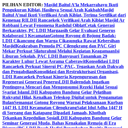
Skip
PILIHAN EDITOR:
Masjid Baitul A’la Mekarrahayu Ikuti
to
Pengukuran Kiblat, Hasilnya Sesuai Arah Kakbah
Masjid
content
Baitul A’mal Ikuti Verifikasi Arah Kiblat, Terima Sertifikat dari
Kemenag RI
LDII Rancaekek Verifikasi Arah Kiblat Masjid Ar
Robbani Lewat Fenomena Rashdul Qiblat
Cetak Generasi
Berkarakter, PC LDII Margaasih Gelar Evaluasi Generus
Kolaborasi 3 Kecamatan
Gotong Royong di Bojong Badak:
LDII Cikancung dan Warga Cikasungka Rawat Kebersihan
Masjid
Keakraban Pemuda PC Cilengkrang dan PAC Giri
Mekar Perkuat Silaturahmi Melalui Kegiatan Keagamaan
Isi
Liburan Sekolah, PAC LDII Banyusari Tanamkan 29
Karakter Luhur Lewat Asrama Caberawit
Konsolidasi LDII
Rancaekek Perkuat Sinergi PC-PAC, Tegaskan Arah Dakwah
dan Pengabdian
Konsolidasi dan Restrukturisasi Organisasi,
LDII Rancaekek Perkuat Kinerja Kepengurusan dan
Regenerasi Generasi Penerus
LDII Baleendah Ingatkan
Pentingnya Mencari dan Mengonsumsi Rezeki Halal Sesuai
Syariat Islam
LDII Kabupaten Bandung Gelar Pelatihan
Rukyatul Hilal, Kenalkan Teleskop Digital untuk Pengamatan
Bulan
Semangat Gotong Royong Warnai Pelaksanaan Kurban
1447 H. LDII Kecamatan Cilengkrang
Salat Idul Adha 1447 H
di Soreang dan Katapang Dipadati Jamaah, Khotbah
Tekankan Kepedulian Sosial
LDII Kabupaten Bandung Gelar
Seminar Generasi Muda, Bahas Kenakalan Remaja di Era