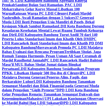
1447 H, LDII Kabupaten Bandung Apresiasi Kinerja
Pemkab
Sambut Bulan Suci Ramadan, PAC LDII
Mekarrahayu Gelar Korve Massal Libatkan 100
Warga
Ratusan Warga PC LDII Cileunyi Padati Masjid
Nashrulloh, Awali Ramadan dengan 5 Sukses
37 Generasi
Muda LDII Ikuti Pengajian Usia Mandiri di Paseh, Bekal
Kesiapan Nikah Sambut Ramadan
LDII Kota Bandung Dorong
Kesadaran Kesehatan Mental Lewat Ruang Tumbuh Keluarga
dan Diri
LDII Kabupaten Bandung Turut Andil 70 dari 140
Peserta Lulus Standarisasi Imam dan Khatib Oleh DMI
PC
LDII Rancaekek Ikuti Standarisasi Imam dan Khatib PD DMI
Kabupaten Bandung
Musyawarah Pemuda PC LDII Majalaya
Bahas Evaluasi dan Rencana Program
Tertibkan Sholat, Jaga
Rumah Tangga Harmonis, Pesan Usman Ali Saat Ceramah di
Masjid Raudhotul Jannah
PC LDII Rancaekek Hadiri Bahtsul
Masa’il MUI, Bahas Sholat Jumat dalam Bingkai
Persatuan
LDII Kabupaten Bandung Sosialisasikan Program
PPKK, Libatkan Hampir 500 Ibu-ibu di Cileunyi
PC LDII
Majalaya Dorong Generasi Penerus Alim, Faqih, dan
Berkarakter Luhur
LDII Kabupaten Bandung Tanamkan
Semangat Mandiri dan Bijak Finansial pada Generasi Muda
dalam Pengajian “Gigih Preneur”
DPD LDII Kota Bandung
Gelar Pengajian Remaja: Tanamkan Semangat Dakwah dan
Kepemimpinan
Mahasiswi UPI Lakukan Kunjungan Observasi
ke Masjid Baitul Haq LDII Sukasari
DPD LDII Kabupaten