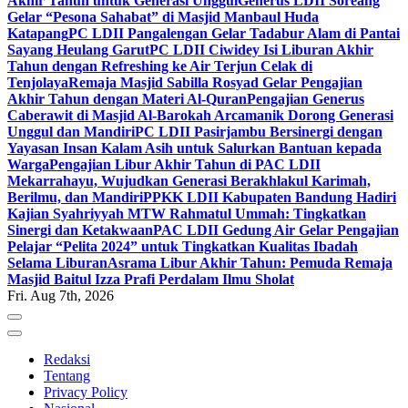
Akhir Tahun untuk Generasi Unggul
Generus LDII Soreang
Gelar “Pesona Sahabat” di Masjid Manbaul Huda
Katapang
PC LDII Pangalengan Gelar Tadabur Alam di Pantai
Sayang Heulang Garut
PC LDII Ciwidey Isi Liburan Akhir
Tahun dengan Refreshing ke Air Terjun Celak di
Tenjolaya
Remaja Masjid Sabilla Rosyad Gelar Pengajian
Akhir Tahun dengan Materi Al-Quran
Pengajian Generus
Caberawit di Masjid Al-Barokah Arcamanik Dorong Generasi
Unggul dan Mandiri
PC LDII Pasirjambu Bersinergi dengan
Yayasan Insan Kalam Asih untuk Salurkan Bantuan kepada
Warga
Pengajian Libur Akhir Tahun di PAC LDII
Mekarrahayu, Wujudkan Generasi Berakhlakul Karimah,
Berilmu, dan Mandiri
PPKK LDII Kabupaten Bandung Hadiri
Kajian Syahriyyah MTW Rahmatul Ummah: Tingkatkan
Sinergi dan Ketakwaan
PAC LDII Gedung Air Gelar Pengajian
Pelajar “Pelita 2024” untuk Tingkatkan Kualitas Ibadah
Selama Liburan
Asrama Libur Akhir Tahun: Pemuda Remaja
Masjid Baitul Izza Prafi Perdalam Ilmu Sholat
Fri. Aug 7th, 2026
Redaksi
Tentang
Privacy Policy