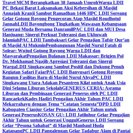
Travel MCM Berangkatkan 38 Jamaah Umroh
Warga LDII
PC Bekasi Barat Laksanakan Aksi Kebersihan di Masjid
Annajah Kranji Sambut Ramadhan 1446 H
PC LDII Soreang
Gelar Gotong Royong Pengecoran Atap Masjid Roudhotul
Jannah
LDII Bayongbong Tingkatkan Wawasan Kebangsaan
Generasi Muda Bersama Danramil
PAC LDII dan MUI Desa
Hanjuang: Sinergi Perkuat Toleransi dan Ukhuwah
Islamiah
PAC LDII Tambaksari Gelar Pengajian Tafsir Qur’an
di Masjid Al Mukmin
Pembangunan Masjid Nurul Fatah di
Solear: Wujud Gotong Royong Warga LDII dan
Masyarakat
Pengajian Bulanan LDII Makassar: Brigjen Pol
Dr. Mokhamad Ngajib Apresiasi Toleransi dan Sinergi
Warga
LDII Singkawang Sambut Positif dan Dukung Penuh
Kegiatan Safari Fajar
PAC LDII Banyusari Gotong Royong
Bangun Fasilitas Baru di Masjid Nurul Ahya
PC LDII
Singkawang Utara Adakan Pesantren Kilat untuk Anak Usia
Dini Selama Liburan Sekolah
GENERUS CERIA: Asrama
Liburan dan Pembinaan Generasi Penerus oleh PC LDII
Rancaekek
Kades Hadiri Pengajian Akhir Tahun PAC LDII
Mekarrahayu dengan Tema “Catatan Semesta”
DPD LDII
Kabupaten Cianjur Gelar Pengajian Akhir Tahun untuk
Generasi Penerus
KOSAN GU: LDII Jatiluhur Gelar Pengajian
Akhir Tahun untuk Generasi Unggul
Generus LDII Soreang
Gelar “Pesona Sahabat” di Masjid Manbaul Huda
Katapang
PC LDII Pangalengan Gelar Tadabur Alam di Pantai