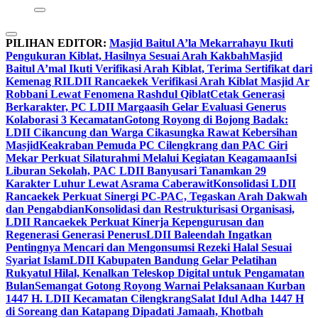
PILIHAN EDITOR:
Masjid Baitul A’la Mekarrahayu Ikuti
Pengukuran Kiblat, Hasilnya Sesuai Arah Kakbah
Masjid
Baitul A’mal Ikuti Verifikasi Arah Kiblat, Terima Sertifikat dari
Kemenag RI
LDII Rancaekek Verifikasi Arah Kiblat Masjid Ar
Robbani Lewat Fenomena Rashdul Qiblat
Cetak Generasi
Berkarakter, PC LDII Margaasih Gelar Evaluasi Generus
Kolaborasi 3 Kecamatan
Gotong Royong di Bojong Badak:
LDII Cikancung dan Warga Cikasungka Rawat Kebersihan
Masjid
Keakraban Pemuda PC Cilengkrang dan PAC Giri
Mekar Perkuat Silaturahmi Melalui Kegiatan Keagamaan
Isi
Liburan Sekolah, PAC LDII Banyusari Tanamkan 29
Karakter Luhur Lewat Asrama Caberawit
Konsolidasi LDII
Rancaekek Perkuat Sinergi PC-PAC, Tegaskan Arah Dakwah
dan Pengabdian
Konsolidasi dan Restrukturisasi Organisasi,
LDII Rancaekek Perkuat Kinerja Kepengurusan dan
Regenerasi Generasi Penerus
LDII Baleendah Ingatkan
Pentingnya Mencari dan Mengonsumsi Rezeki Halal Sesuai
Syariat Islam
LDII Kabupaten Bandung Gelar Pelatihan
Rukyatul Hilal, Kenalkan Teleskop Digital untuk Pengamatan
Bulan
Semangat Gotong Royong Warnai Pelaksanaan Kurban
1447 H. LDII Kecamatan Cilengkrang
Salat Idul Adha 1447 H
di Soreang dan Katapang Dipadati Jamaah, Khotbah