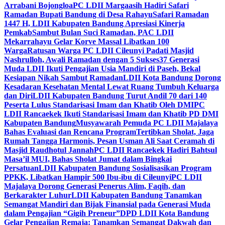
Arrabani Bojongloa
PC LDII Margaasih Hadiri Safari
Ramadan Bupati Bandung di Desa Rahayu
Safari Ramadan
1447 H, LDII Kabupaten Bandung Apresiasi Kinerja
Pemkab
Sambut Bulan Suci Ramadan, PAC LDII
Mekarrahayu Gelar Korve Massal Libatkan 100
Warga
Ratusan Warga PC LDII Cileunyi Padati Masjid
Nashrulloh, Awali Ramadan dengan 5 Sukses
37 Generasi
Muda LDII Ikuti Pengajian Usia Mandiri di Paseh, Bekal
Kesiapan Nikah Sambut Ramadan
LDII Kota Bandung Dorong
Kesadaran Kesehatan Mental Lewat Ruang Tumbuh Keluarga
dan Diri
LDII Kabupaten Bandung Turut Andil 70 dari 140
Peserta Lulus Standarisasi Imam dan Khatib Oleh DMI
PC
LDII Rancaekek Ikuti Standarisasi Imam dan Khatib PD DMI
Kabupaten Bandung
Musyawarah Pemuda PC LDII Majalaya
Bahas Evaluasi dan Rencana Program
Tertibkan Sholat, Jaga
Rumah Tangga Harmonis, Pesan Usman Ali Saat Ceramah di
Masjid Raudhotul Jannah
PC LDII Rancaekek Hadiri Bahtsul
Masa’il MUI, Bahas Sholat Jumat dalam Bingkai
Persatuan
LDII Kabupaten Bandung Sosialisasikan Program
PPKK, Libatkan Hampir 500 Ibu-ibu di Cileunyi
PC LDII
Majalaya Dorong Generasi Penerus Alim, Faqih, dan
Berkarakter Luhur
LDII Kabupaten Bandung Tanamkan
Semangat Mandiri dan Bijak Finansial pada Generasi Muda
dalam Pengajian “Gigih Preneur”
DPD LDII Kota Bandung
Gelar Pengajian Remaja: Tanamkan Semangat Dakwah dan