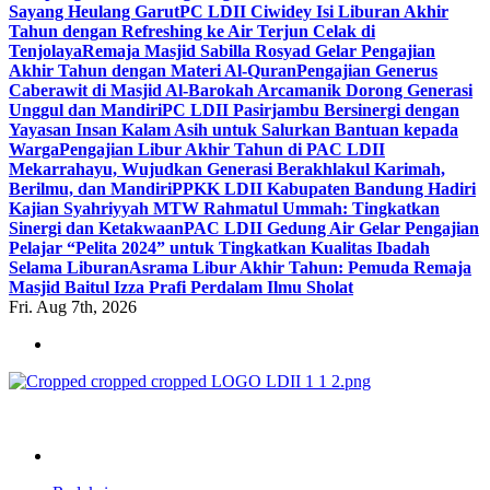
Sayang Heulang Garut
PC LDII Ciwidey Isi Liburan Akhir
Tahun dengan Refreshing ke Air Terjun Celak di
Tenjolaya
Remaja Masjid Sabilla Rosyad Gelar Pengajian
Akhir Tahun dengan Materi Al-Quran
Pengajian Generus
Caberawit di Masjid Al-Barokah Arcamanik Dorong Generasi
Unggul dan Mandiri
PC LDII Pasirjambu Bersinergi dengan
Yayasan Insan Kalam Asih untuk Salurkan Bantuan kepada
Warga
Pengajian Libur Akhir Tahun di PAC LDII
Mekarrahayu, Wujudkan Generasi Berakhlakul Karimah,
Berilmu, dan Mandiri
PPKK LDII Kabupaten Bandung Hadiri
Kajian Syahriyyah MTW Rahmatul Ummah: Tingkatkan
Sinergi dan Ketakwaan
PAC LDII Gedung Air Gelar Pengajian
Pelajar “Pelita 2024” untuk Tingkatkan Kualitas Ibadah
Selama Liburan
Asrama Libur Akhir Tahun: Pemuda Remaja
Masjid Baitul Izza Prafi Perdalam Ilmu Sholat
Fri. Aug 7th, 2026
ldiikabbandung.or.id