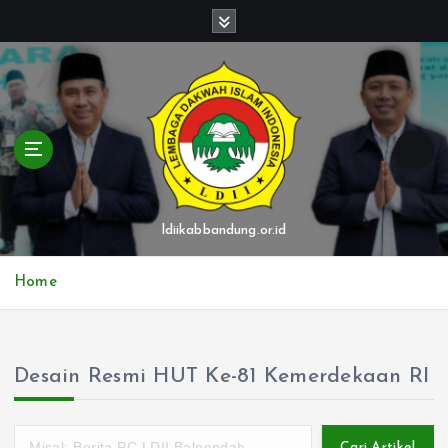
S
k
i
p
t
o
c
o
n
t
ldiikabbandung.or.id
e
n
Home
t
Desain Resmi HUT Ke-81 Kemerdekaan RI
Cari Artikel