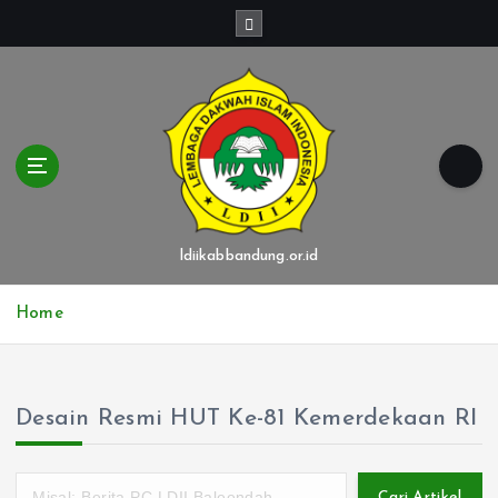
S
k
i
p
t
o
c
o
n
t
ldiikabbandung.or.id
e
n
Home
t
Desain Resmi HUT Ke-81 Kemerdekaan RI
Cari Artikel