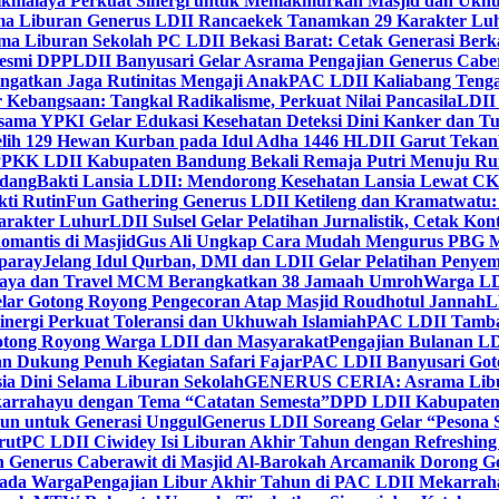
ikmalaya Perkuat Sinergi untuk Memakmurkan Masjid dan Ukhu
a Liburan Generus LDII Rancaekek Tanamkan 29 Karakter Lu
ma Liburan Sekolah PC LDII Bekasi Barat: Cetak Generasi Berk
Resmi DPP
LDII Banyusari Gelar Asrama Pengajian Generus Cabe
ngatkan Jaga Rutinitas Mengaji Anak
PAC LDII Kaliabang Tenga
 Kebangsaan: Tangkal Radikalisme, Perkuat Nilai Pancasila
LDII
rsama YPKI Gelar Edukasi Kesehatan Deteksi Dini Kanker dan 
lih 129 Hewan Kurban pada Idul Adha 1446 H
LDII Garut Teka
 PPKK LDII Kabupaten Bandung Bekali Remaja Putri Menuju R
ndang
Bakti Lansia LDII: Mendorong Kesehatan Lansia Lewat 
ti Rutin
Fun Gathering Generus LDII Ketileng dan Kramatwatu:
Karakter Luhur
LDII Sulsel Gelar Pelatihan Jurnalistik, Cetak Ko
mantis di Masjid
Gus Ali Ungkap Cara Mudah Mengurus PBG M
paray
Jelang Idul Qurban, DMI dan LDII Gelar Pelatihan Penyem
aya dan Travel MCM Berangkatkan 38 Jamaah Umroh
Warga LDI
lar Gotong Royong Pengecoran Atap Masjid Roudhotul Jannah
L
nergi Perkuat Toleransi dan Ukhuwah Islamiah
PAC LDII Tambaks
otong Royong Warga LDII dan Masyarakat
Pengajian Bulanan LD
an Dukung Penuh Kegiatan Safari Fajar
PAC LDII Banyusari Goto
ia Dini Selama Liburan Sekolah
GENERUS CERIA: Asrama Libura
karrahayu dengan Tema “Catatan Semesta”
DPD LDII Kabupaten 
un untuk Generasi Unggul
Generus LDII Soreang Gelar “Pesona
rut
PC LDII Ciwidey Isi Liburan Akhir Tahun dengan Refreshing 
n Generus Caberawit di Masjid Al-Barokah Arcamanik Dorong G
pada Warga
Pengajian Libur Akhir Tahun di PAC LDII Mekarrah