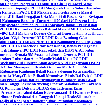
kan Capaian Program 1 Tahun
LDII Cileunyi Hadiri Safari
Arrabani Bojongloa
PC LDII Margaasih Hadiri Safari Ramadan
i Ramadan, PAC LDII Mekarrahayu Gelar Korve Massal
da LDII Ikuti Pengajian Usia Mandiri di Paseh, Bekal Kesiapan
 Kabupaten Bandung Turut Andil 70 dari 140 Peserta Lulus
Musyawarah Pemuda PC LDII Majalaya Bahas Evaluasi dan
PC LDII Rancaekek Hadiri Bahtsul Masa’il MUI, Bahas Sholat
yi
PC LDII Majalaya Dorong Generasi Penerus Alim, Faqih, dan
ajian “Gigih Preneur”
DPD LDII Kota Bandung Gelar
aitul Haq LDII Sukasari
DPD LDII Kabupaten Bandung Cetak
ah
PC LDII Rancaekek Gelar Konsolidasi, Bahas Peningkatan
wah Islamiyah
PC LDII Rancaekek dan DKM Al Awwabin
hur pada Remaja SMP
Asrama Liburan Generus PC LDII
arakter Luhur dan Alim Mandiri
Wakil Ketua PC LDII
rawit untuk Isi Liburan Anak dengan Nilai Keagamaan
TPA Al
h Gelar Munaqosah, Bentuk Generasi Muda Cinta Al-
 Kabupaten Kuningan Bekali Remaja dengan Keterampilan
Tumor ke Warga
Tulus Pribadi Memotivasi Bisnis Dai Daiyah LDII
nkan Peran Bapak dalam Membangun Karakter Anak Lewat
umah Tangga Sakinah
Kemenag Ciparay Sosialisasikan Layanan
CKG, Komitmen Dukung BEDAS dan Indonesia Emas
 Pererat Silaturahmi dalam Kebersamaan
LDII Kamanre Bentuk
ntributor Profesional dan Tangguh Hadapi Hoaks
Silaturahim
asjid di Kabupaten Bandung
Dinas Pertanian Kabupaten