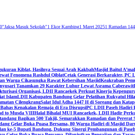
0
"Jaksa Masuk Sekolah"
1 Ekor Kambing
1 Maret 2025
1 Ramadan 14
gukuran Kiblat, Hasilnya Sesuai Arah Kakbah
Masjid Baitul A’mal
Lewat Fenomena Rashdul Qiblat
Cetak Generasi Berkarakter, PC L
dan Warga Cikasungka Rawat Kebersihan Masjid
Keakraban Pemu
anyusari Tanamkan 29 Karakter Luhur Lewat Asrama Caberawit
ukturisasi Organisasi, LDII Rancaekek Perkuat Kinerja Kepengur
at Islam
LDII Kabupaten Bandung Gelar Pelatihan Rukyatul Hila
amatan Cilengkrang
Salat Idul Adha 1447 H di Soreang dan Kat
Bahas Kenakalan Remaja di Era Disrupsi
PC LDII Paseh Hadiri 
d to Musda VIII
Halal Bihalal MUI Rancaekek, LDII Hadir Perk
andang Bagikan 500 Takjil, Semarakkan Ramadan dan Pererat 
ang Gelar Buka Puasa Bersama, 80 Warga Hadiri di Masjid Dar
dan ke-5 Bupati Bandung, Dukung Sinergi Pembangunan di Pase
 Gelar Buka Puasa Bersama, Dilanjutkan Pengajian dan Taraw