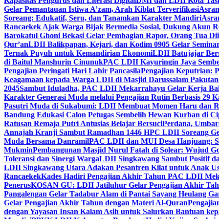
Kapasitas Pengurus dan Literasi Digital
DMI dan LDII Kota Tas
Gelar Pemantauan Istiwa A’zam, Arah Kiblat Terverifikasi
Asram
Soreang: Edukatif, Seru, dan Tanamkan Karakter Mandiri
Asra
Rancaekek Ajak Warga Bijak Bermedia Sosial, Dukung Akun 
Barokatul Ghoni Bekasi Gelar Pembagian Rapor, Orang Tua Dii
Qur’an
LDII Balikpapan, Kejari, dan Kodim 0905 Gelar Seminar
Ternak Puyuh untuk Kemandirian Ekonomi
LDII Batujajar Be
di Baitul Manshurin Cinunuk
PAC LDII Kayuringin Jaya Sembe
Pengajian Peringati Hari Lahir Pancasila
Pengajian Keputrian:
Keagamaan kepada Warga LDII di Masjid Darussalam Pakuta
2045
Sambut Iduladha, PAC LDII Mekarrahayu Gelar Kerja Bak
Karakter Generasi Muda melalui Pengajian Rutin Berbasis 29 
Pasutri Muda di Sukabumi: LDII Membuat Momen Haru dan Ro
Bandung Edukasi Calon Petugas Sembelih Hewan Kurban di Ci
Ratusan Remaja Putri Antusias Belajar Bersuci
Perdana, Umbar
Annajah Kranji Sambut Ramadhan 1446 H
PC LDII Soreang Ge
Muda Bersama Danramil
PAC LDII dan MUI Desa Hanjuang: Si
Mukmin
Pembangunan Masjid Nurul Fatah di Solear: Wujud G
Toleransi dan Sinergi Warga
LDII Singkawang Sambut Positif d
LDII Singkawang Utara Adakan Pesantren Kilat untuk Anak Us
Rancaekek
Kades Hadiri Pengajian Akhir Tahun PAC LDII Me
Penerus
KOSAN GU: LDII Jatiluhur Gelar Pengajian Akhir Tah
Pangalengan Gelar Tadabur Alam di Pantai Sayang Heulang Ga
Gelar Pengajian Akhir Tahun dengan Materi Al-Quran
Pengajia
dengan Yayasan Insan Kalam Asih untuk Salurkan Bantuan ke