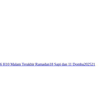
46 H
10 Malam Terakhir Ramadan
18 Sapi dan 11 Domba
2025
21