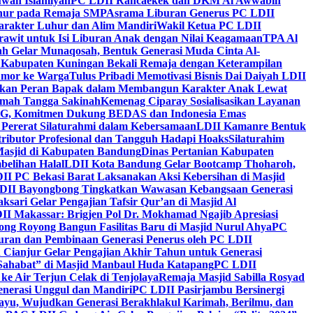
wah Islamiyah
PC LDII Rancaekek dan DKM Al Awwabin
hur pada Remaja SMP
Asrama Liburan Generus PC LDII
arakter Luhur dan Alim Mandiri
Wakil Ketua PC LDII
rawit untuk Isi Liburan Anak dengan Nilai Keagamaan
TPA Al
h Gelar Munaqosah, Bentuk Generasi Muda Cinta Al-
 Kabupaten Kuningan Bekali Remaja dengan Keterampilan
Tumor ke Warga
Tulus Pribadi Memotivasi Bisnis Dai Daiyah LDII
nkan Peran Bapak dalam Membangun Karakter Anak Lewat
umah Tangga Sakinah
Kemenag Ciparay Sosialisasikan Layanan
CKG, Komitmen Dukung BEDAS dan Indonesia Emas
 Pererat Silaturahmi dalam Kebersamaan
LDII Kamanre Bentuk
ntributor Profesional dan Tangguh Hadapi Hoaks
Silaturahim
asjid di Kabupaten Bandung
Dinas Pertanian Kabupaten
belihan Halal
LDII Kota Bandung Gelar Bootcamp Thoharoh,
I PC Bekasi Barat Laksanakan Aksi Kebersihan di Masjid
DII Bayongbong Tingkatkan Wawasan Kebangsaan Generasi
ari Gelar Pengajian Tafsir Qur’an di Masjid Al
II Makassar: Brigjen Pol Dr. Mokhamad Ngajib Apresiasi
ng Royong Bangun Fasilitas Baru di Masjid Nurul Ahya
PC
n dan Pembinaan Generasi Penerus oleh PC LDII
Cianjur Gelar Pengajian Akhir Tahun untuk Generasi
 Sahabat” di Masjid Manbaul Huda Katapang
PC LDII
ke Air Terjun Celak di Tenjolaya
Remaja Masjid Sabilla Rosyad
enerasi Unggul dan Mandiri
PC LDII Pasirjambu Bersinergi
ayu, Wujudkan Generasi Berakhlakul Karimah, Berilmu, dan