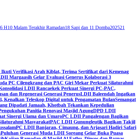
46 H
10 Malam Terakhir Ramadan
18 Sapi dan 11 Domba
2025
21
 Ikuti Verifikasi Arah Kiblat, Terima Sertifikat dari Kemenag
DII Margaasih Gelar Evaluasi Generus Kolaborasi 3
da PC Cilengkrang dan PAC Giri Mekar Perkuat Silaturahmi
Konsolidasi LDII Rancaekek Perkuat Sinergi PC-PAC,
usan dan Regenerasi Generasi Penerus
LDII Baleendah Ingatkan
l, Kenalkan Teleskop Digital untuk Pengamatan Bulan
Semangat
apang Dipadati Jamaah, Khotbah Tekankan Kepedulian
Pengukuhan Panitia Renovasi Masjid Agung
DPD LDII
uat Sinergi Ulama dan Umaro
PC LDII Pangalengan Bagikan
Silaturahmi Masyarakat
PAC LDII Gunungleutik Bagikan Takjil
ussalam
PC LDII Banjaran, Cimaung, dan Arjasari Hadiri Safari
h
Puluhan Generasi Muda LDII Soreang Gelar Buka Puasa
ih
Kajian Ramadan di Masjid Al Fathu, Dinsos dan Baznas