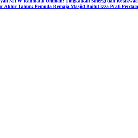
yyah MTW Rahmatul Ummah: Tingkatkan Sinergi dan Ketakwaa
r Akhir Tahun: Pemuda Remaja Masjid Baitul Izza Prafi Perdala