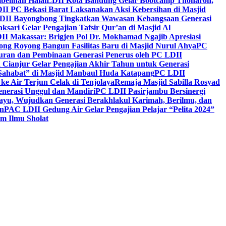
belihan Halal
LDII Kota Bandung Gelar Bootcamp Thoharoh,
I PC Bekasi Barat Laksanakan Aksi Kebersihan di Masjid
DII Bayongbong Tingkatkan Wawasan Kebangsaan Generasi
ari Gelar Pengajian Tafsir Qur’an di Masjid Al
II Makassar: Brigjen Pol Dr. Mokhamad Ngajib Apresiasi
ng Royong Bangun Fasilitas Baru di Masjid Nurul Ahya
PC
n dan Pembinaan Generasi Penerus oleh PC LDII
Cianjur Gelar Pengajian Akhir Tahun untuk Generasi
 Sahabat” di Masjid Manbaul Huda Katapang
PC LDII
ke Air Terjun Celak di Tenjolaya
Remaja Masjid Sabilla Rosyad
enerasi Unggul dan Mandiri
PC LDII Pasirjambu Bersinergi
ayu, Wujudkan Generasi Berakhlakul Karimah, Berilmu, dan
n
PAC LDII Gedung Air Gelar Pengajian Pelajar “Pelita 2024”
m Ilmu Sholat