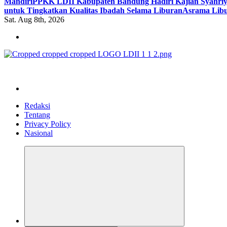
Mandiri
PPKK LDII Kabupaten Bandung Hadiri Kajian Syahri
untuk Tingkatkan Kualitas Ibadah Selama Liburan
Asrama Libu
Sat. Aug 8th, 2026
ldiikabbandung.or.id
Redaksi
Tentang
Privacy Policy
Nasional