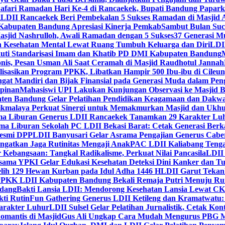
Safari Ramadan Hari Ke-4 di Rancaekek, Bupati Bandung Papar
g
LDII Rancaekek Beri Pembekalan 5 Sukses Ramadan di Masjid 
Kabupaten Bandung Apresiasi Kinerja Pemkab
Sambut Bulan Suc
asjid Nashrulloh, Awali Ramadan dengan 5 Sukses
37 Generasi Mu
 Kesehatan Mental Lewat Ruang Tumbuh Keluarga dan Diri
LDII
uti Standarisasi Imam dan Khatib PD DMI Kabupaten Bandung
nis, Pesan Usman Ali Saat Ceramah di Masjid Raudhotul Jannah
isasikan Program PPKK, Libatkan Hampir 500 Ibu-ibu di Cileun
 Mandiri dan Bijak Finansial pada Generasi Muda dalam Peng
pinan
Mahasiswi UPI Lakukan Kunjungan Observasi ke Masjid B
en Bandung Gelar Pelatihan Pendidikan Keagamaan dan Dakw
ikmalaya Perkuat Sinergi untuk Memakmurkan Masjid dan Ukhu
a Liburan Generus LDII Rancaekek Tanamkan 29 Karakter Lu
ma Liburan Sekolah PC LDII Bekasi Barat: Cetak Generasi Berk
Resmi DPP
LDII Banyusari Gelar Asrama Pengajian Generus Cabe
ngatkan Jaga Rutinitas Mengaji Anak
PAC LDII Kaliabang Tenga
 Kebangsaan: Tangkal Radikalisme, Perkuat Nilai Pancasila
LDII
rsama YPKI Gelar Edukasi Kesehatan Deteksi Dini Kanker dan 
lih 129 Hewan Kurban pada Idul Adha 1446 H
LDII Garut Teka
 PPKK LDII Kabupaten Bandung Bekali Remaja Putri Menuju R
ndang
Bakti Lansia LDII: Mendorong Kesehatan Lansia Lewat 
ti Rutin
Fun Gathering Generus LDII Ketileng dan Kramatwatu:
Karakter Luhur
LDII Sulsel Gelar Pelatihan Jurnalistik, Cetak Ko
mantis di Masjid
Gus Ali Ungkap Cara Mudah Mengurus PBG M