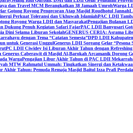
paray
Jelang Idul Qurban, DMI dan LDII Gelar Pelatihan Penyem
aya dan Travel MCM Berangkatkan 38 Jamaah Umroh
Warga LDI
lar Gotong Royong Pengecoran Atap Masjid Roudhotul Jannah
L
nergi Perkuat Toleransi dan Ukhuwah Islamiah
PAC LDII Tambaks
otong Royong Warga LDII dan Masyarakat
Pengajian Bulanan LD
an Dukung Penuh Kegiatan Safari Fajar
PAC LDII Banyusari Goto
ia Dini Selama Liburan Sekolah
GENERUS CERIA: Asrama Libura
karrahayu dengan Tema “Catatan Semesta”
DPD LDII Kabupaten 
un untuk Generasi Unggul
Generus LDII Soreang Gelar “Pesona
rut
PC LDII Ciwidey Isi Liburan Akhir Tahun dengan Refreshing 
n Generus Caberawit di Masjid Al-Barokah Arcamanik Dorong G
pada Warga
Pengajian Libur Akhir Tahun di PAC LDII Mekarrah
yyah MTW Rahmatul Ummah: Tingkatkan Sinergi dan Ketakwaa
r Akhir Tahun: Pemuda Remaja Masjid Baitul Izza Prafi Perdala