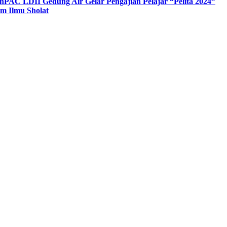
n
PAC LDII Gedung Air Gelar Pengajian Pelajar “Pelita 2024”
m Ilmu Sholat