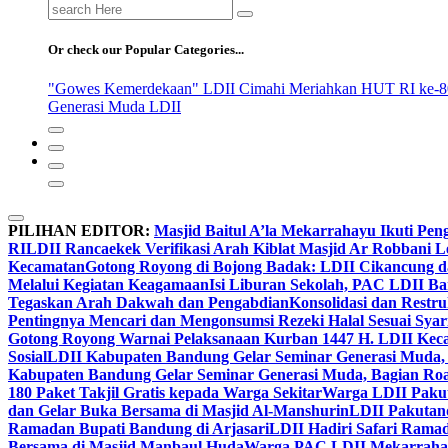
Search
for:
Or check our Popular Categories...
"Gowes Kemerdekaan" LDII Cimahi Meriahkan HUT RI ke-8
Generasi Muda LDII
PILIHAN EDITOR:
Masjid Baitul A’la Mekarrahayu Ikuti Pen
RI
LDII Rancaekek Verifikasi Arah Kiblat Masjid Ar Robbani 
Kecamatan
Gotong Royong di Bojong Badak: LDII Cikancung 
Melalui Kegiatan Keagamaan
Isi Liburan Sekolah, PAC LDII B
Tegaskan Arah Dakwah dan Pengabdian
Konsolidasi dan Restr
Pentingnya Mencari dan Mengonsumsi Rezeki Halal Sesuai Syari
Gotong Royong Warnai Pelaksanaan Kurban 1447 H. LDII Kec
Sosial
LDII Kabupaten Bandung Gelar Seminar Generasi Muda, 
Kabupaten Bandung Gelar Seminar Generasi Muda, Bagian Roa
180 Paket Takjil Gratis kepada Warga Sekitar
Warga LDII Pakut
dan Gelar Buka Bersama di Masjid Al-Manshurin
LDII Pakutand
Ramadan Bupati Bandung di Arjasari
LDII Hadiri Safari Rama
Bersama di Masjid Manbaul Huda
Warga PAC LDII Mekarrahayu