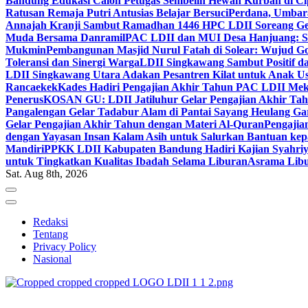
Bandung Edukasi Calon Petugas Sembelih Hewan Kurban di Ci
Ratusan Remaja Putri Antusias Belajar Bersuci
Perdana, Umbar
Annajah Kranji Sambut Ramadhan 1446 H
PC LDII Soreang Ge
Muda Bersama Danramil
PAC LDII dan MUI Desa Hanjuang: Si
Mukmin
Pembangunan Masjid Nurul Fatah di Solear: Wujud G
Toleransi dan Sinergi Warga
LDII Singkawang Sambut Positif d
LDII Singkawang Utara Adakan Pesantren Kilat untuk Anak Us
Rancaekek
Kades Hadiri Pengajian Akhir Tahun PAC LDII Me
Penerus
KOSAN GU: LDII Jatiluhur Gelar Pengajian Akhir Tah
Pangalengan Gelar Tadabur Alam di Pantai Sayang Heulang Ga
Gelar Pengajian Akhir Tahun dengan Materi Al-Quran
Pengajia
dengan Yayasan Insan Kalam Asih untuk Salurkan Bantuan ke
Mandiri
PPKK LDII Kabupaten Bandung Hadiri Kajian Syahri
untuk Tingkatkan Kualitas Ibadah Selama Liburan
Asrama Libu
Sat. Aug 8th, 2026
Redaksi
Tentang
Privacy Policy
Nasional
ldiikabbandung.or.id