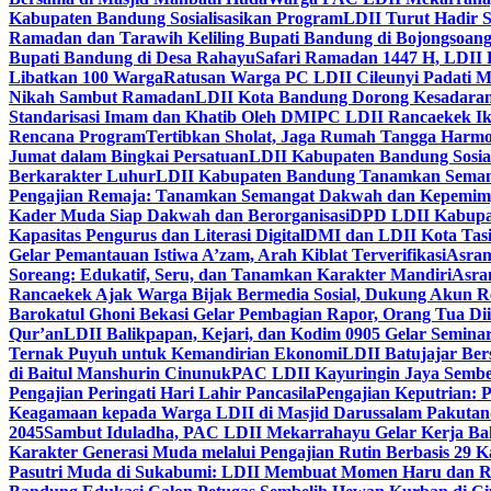
Kabupaten Bandung Sosialisasikan Program
LDII Turut Hadir 
Ramadan dan Tarawih Keliling Bupati Bandung di Bojongsoan
Bupati Bandung di Desa Rahayu
Safari Ramadan 1447 H, LDII 
Libatkan 100 Warga
Ratusan Warga PC LDII Cileunyi Padati M
Nikah Sambut Ramadan
LDII Kota Bandung Dorong Kesadaran
Standarisasi Imam dan Khatib Oleh DMI
PC LDII Rancaekek Ik
Rencana Program
Tertibkan Sholat, Jaga Rumah Tangga Harmo
Jumat dalam Bingkai Persatuan
LDII Kabupaten Bandung Sosial
Berkarakter Luhur
LDII Kabupaten Bandung Tanamkan Semangat
Pengajian Remaja: Tanamkan Semangat Dakwah dan Kepemim
Kader Muda Siap Dakwah dan Berorganisasi
DPD LDII Kabupat
Kapasitas Pengurus dan Literasi Digital
DMI dan LDII Kota Tas
Gelar Pemantauan Istiwa A’zam, Arah Kiblat Terverifikasi
Asram
Soreang: Edukatif, Seru, dan Tanamkan Karakter Mandiri
Asra
Rancaekek Ajak Warga Bijak Bermedia Sosial, Dukung Akun 
Barokatul Ghoni Bekasi Gelar Pembagian Rapor, Orang Tua Dii
Qur’an
LDII Balikpapan, Kejari, dan Kodim 0905 Gelar Seminar
Ternak Puyuh untuk Kemandirian Ekonomi
LDII Batujajar Be
di Baitul Manshurin Cinunuk
PAC LDII Kayuringin Jaya Sembe
Pengajian Peringati Hari Lahir Pancasila
Pengajian Keputrian:
Keagamaan kepada Warga LDII di Masjid Darussalam Pakuta
2045
Sambut Iduladha, PAC LDII Mekarrahayu Gelar Kerja Bak
Karakter Generasi Muda melalui Pengajian Rutin Berbasis 29 
Pasutri Muda di Sukabumi: LDII Membuat Momen Haru dan Ro