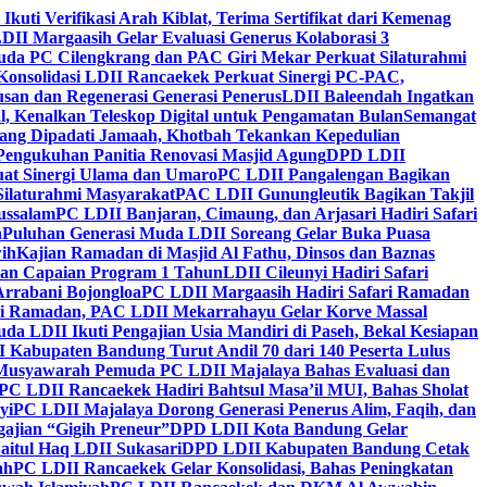
 Ikuti Verifikasi Arah Kiblat, Terima Sertifikat dari Kemenag
DII Margaasih Gelar Evaluasi Generus Kolaborasi 3
da PC Cilengkrang dan PAC Giri Mekar Perkuat Silaturahmi
Konsolidasi LDII Rancaekek Perkuat Sinergi PC-PAC,
usan dan Regenerasi Generasi Penerus
LDII Baleendah Ingatkan
l, Kenalkan Teleskop Digital untuk Pengamatan Bulan
Semangat
apang Dipadati Jamaah, Khotbah Tekankan Kepedulian
Pengukuhan Panitia Renovasi Masjid Agung
DPD LDII
uat Sinergi Ulama dan Umaro
PC LDII Pangalengan Bagikan
Silaturahmi Masyarakat
PAC LDII Gunungleutik Bagikan Takjil
ussalam
PC LDII Banjaran, Cimaung, dan Arjasari Hadiri Safari
h
Puluhan Generasi Muda LDII Soreang Gelar Buka Puasa
ih
Kajian Ramadan di Masjid Al Fathu, Dinsos dan Baznas
kan Capaian Program 1 Tahun
LDII Cileunyi Hadiri Safari
Arrabani Bojongloa
PC LDII Margaasih Hadiri Safari Ramadan
i Ramadan, PAC LDII Mekarrahayu Gelar Korve Massal
da LDII Ikuti Pengajian Usia Mandiri di Paseh, Bekal Kesiapan
 Kabupaten Bandung Turut Andil 70 dari 140 Peserta Lulus
Musyawarah Pemuda PC LDII Majalaya Bahas Evaluasi dan
PC LDII Rancaekek Hadiri Bahtsul Masa’il MUI, Bahas Sholat
yi
PC LDII Majalaya Dorong Generasi Penerus Alim, Faqih, dan
ajian “Gigih Preneur”
DPD LDII Kota Bandung Gelar
aitul Haq LDII Sukasari
DPD LDII Kabupaten Bandung Cetak
ah
PC LDII Rancaekek Gelar Konsolidasi, Bahas Peningkatan