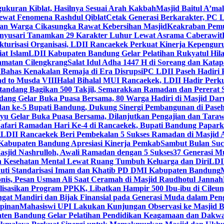
gukuran Kiblat, Hasilnya Sesuai Arah Kakbah
Masjid Baitul A’mal
Lewat Fenomena Rashdul Qiblat
Cetak Generasi Berkarakter, PC L
dan Warga Cikasungka Rawat Kebersihan Masjid
Keakraban Pemu
anyusari Tanamkan 29 Karakter Luhur Lewat Asrama Caberawit
ukturisasi Organisasi, LDII Rancaekek Perkuat Kinerja Kepengur
at Islam
LDII Kabupaten Bandung Gelar Pelatihan Rukyatul Hila
amatan Cilengkrang
Salat Idul Adha 1447 H di Soreang dan Kat
Bahas Kenakalan Remaja di Era Disrupsi
PC LDII Paseh Hadiri 
d to Musda VIII
Halal Bihalal MUI Rancaekek, LDII Hadir Perk
andang Bagikan 500 Takjil, Semarakkan Ramadan dan Pererat 
ang Gelar Buka Puasa Bersama, 80 Warga Hadiri di Masjid Dar
dan ke-5 Bupati Bandung, Dukung Sinergi Pembangunan di Pase
 Gelar Buka Puasa Bersama, Dilanjutkan Pengajian dan Taraw
Safari Ramadan Hari Ke-4 di Rancaekek, Bupati Bandung Papar
g
LDII Rancaekek Beri Pembekalan 5 Sukses Ramadan di Masjid 
Kabupaten Bandung Apresiasi Kinerja Pemkab
Sambut Bulan Suc
asjid Nashrulloh, Awali Ramadan dengan 5 Sukses
37 Generasi Mu
 Kesehatan Mental Lewat Ruang Tumbuh Keluarga dan Diri
LDII
uti Standarisasi Imam dan Khatib PD DMI Kabupaten Bandung
nis, Pesan Usman Ali Saat Ceramah di Masjid Raudhotul Jannah
isasikan Program PPKK, Libatkan Hampir 500 Ibu-ibu di Cileun
 Mandiri dan Bijak Finansial pada Generasi Muda dalam Peng
pinan
Mahasiswi UPI Lakukan Kunjungan Observasi ke Masjid B
en Bandung Gelar Pelatihan Pendidikan Keagamaan dan Dakw