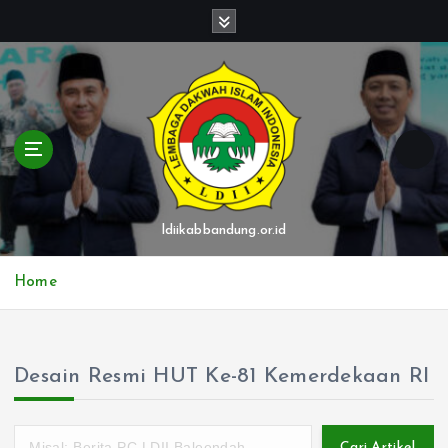
S
k
i
p
t
o
c
o
n
t
ldiikabbandung.or.id
e
n
Home
t
Desain Resmi HUT Ke-81 Kemerdekaan RI
Cari Artikel