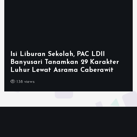
Ketum LDII Apr
olah, PAC LDII
2026, Tegaska
amkan 29 Karakter
Generasi Unggu
srama Caberawit
Emas 2045
143 views