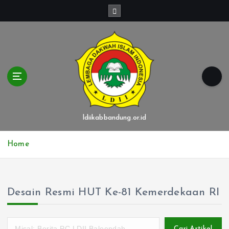
S
k
i
p
t
o
c
o
n
t
ldiikabbandung.or.id
e
n
Home
t
Desain Resmi HUT Ke-81 Kemerdekaan RI
Cari Artikel