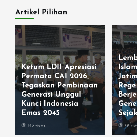
Artikel Pilihan
Lemb
Ketum LDII Apresiasi
Isla
Permata CAI 2026,
Jati
Tegaskan Pembinaan
Rege
Generasi Unggul
Berj
Kunci Indonesia
Gene
Emas 2045
Sejak
143 views
79 vie