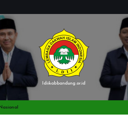
ldiikabbandung.or.id
Nasional