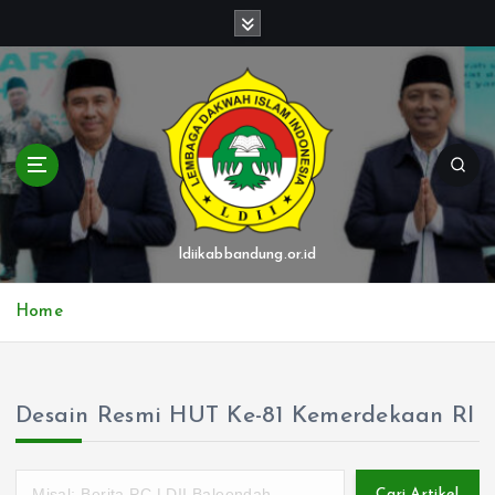
S
k
i
p
t
o
c
o
n
t
ldiikabbandung.or.id
e
n
Home
t
Desain Resmi HUT Ke-81 Kemerdekaan RI
Cari Artikel