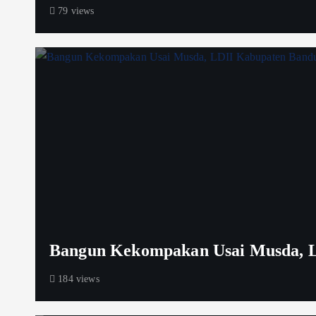
79 views
Bangun Kekompakan Usai Musda, L
184 views