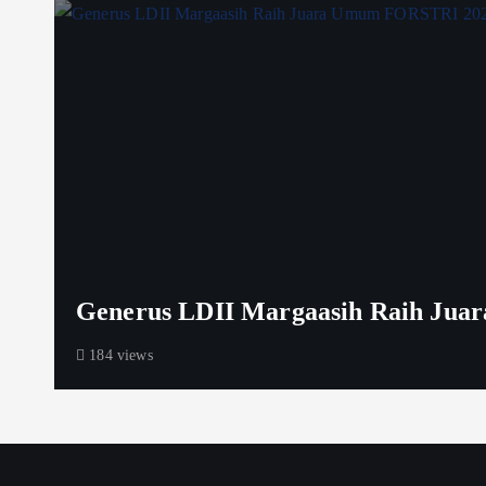
Generus LDII Margaasih Raih Jua
184 views