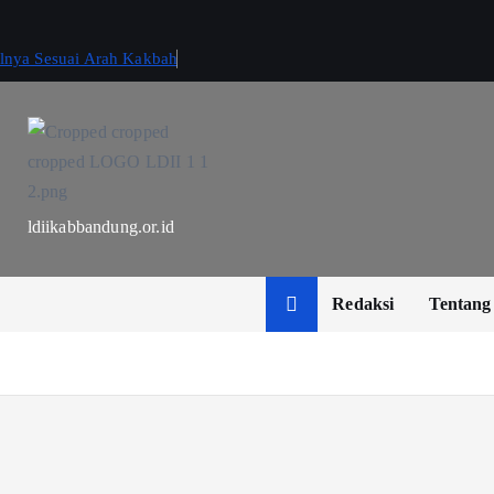
ilnya Sesuai Arah Kakbah
ldiikabbandung.or.id
Redaksi
Tentang