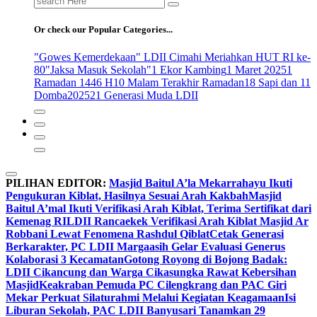
for:
Or check our Popular Categories...
"Gowes Kemerdekaan" LDII Cimahi Meriahkan HUT RI ke-
80
"Jaksa Masuk Sekolah"
1 Ekor Kambing
1 Maret 2025
1
Ramadan 1446 H
10 Malam Terakhir Ramadan
18 Sapi dan 11
Domba
2025
21 Generasi Muda LDII
PILIHAN EDITOR:
Masjid Baitul A’la Mekarrahayu Ikuti
Pengukuran Kiblat, Hasilnya Sesuai Arah Kakbah
Masjid
Baitul A’mal Ikuti Verifikasi Arah Kiblat, Terima Sertifikat dari
Kemenag RI
LDII Rancaekek Verifikasi Arah Kiblat Masjid Ar
Robbani Lewat Fenomena Rashdul Qiblat
Cetak Generasi
Berkarakter, PC LDII Margaasih Gelar Evaluasi Generus
Kolaborasi 3 Kecamatan
Gotong Royong di Bojong Badak:
LDII Cikancung dan Warga Cikasungka Rawat Kebersihan
Masjid
Keakraban Pemuda PC Cilengkrang dan PAC Giri
Mekar Perkuat Silaturahmi Melalui Kegiatan Keagamaan
Isi
Liburan Sekolah, PAC LDII Banyusari Tanamkan 29