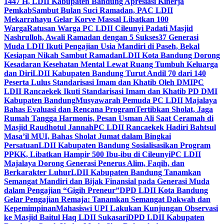
1447 H, LDII Kabupaten Bandung Apresiasi Kinerja
Pemkab
Sambut Bulan Suci Ramadan, PAC LDII
Mekarrahayu Gelar Korve Massal Libatkan 100
Warga
Ratusan Warga PC LDII Cileunyi Padati Masjid
Nashrulloh, Awali Ramadan dengan 5 Sukses
37 Generasi
Muda LDII Ikuti Pengajian Usia Mandiri di Paseh, Bekal
Kesiapan Nikah Sambut Ramadan
LDII Kota Bandung Dorong
Kesadaran Kesehatan Mental Lewat Ruang Tumbuh Keluarga
dan Diri
LDII Kabupaten Bandung Turut Andil 70 dari 140
Peserta Lulus Standarisasi Imam dan Khatib Oleh DMI
PC
LDII Rancaekek Ikuti Standarisasi Imam dan Khatib PD DMI
Kabupaten Bandung
Musyawarah Pemuda PC LDII Majalaya
Bahas Evaluasi dan Rencana Program
Tertibkan Sholat, Jaga
Rumah Tangga Harmonis, Pesan Usman Ali Saat Ceramah di
Masjid Raudhotul Jannah
PC LDII Rancaekek Hadiri Bahtsul
Masa’il MUI, Bahas Sholat Jumat dalam Bingkai
Persatuan
LDII Kabupaten Bandung Sosialisasikan Program
PPKK, Libatkan Hampir 500 Ibu-ibu di Cileunyi
PC LDII
Majalaya Dorong Generasi Penerus Alim, Faqih, dan
Berkarakter Luhur
LDII Kabupaten Bandung Tanamkan
Semangat Mandiri dan Bijak Finansial pada Generasi Muda
dalam Pengajian “Gigih Preneur”
DPD LDII Kota Bandung
Gelar Pengajian Remaja: Tanamkan Semangat Dakwah dan
Kepemimpinan
Mahasiswi UPI Lakukan Kunjungan Observasi
ke Masjid Baitul Haq LDII Sukasari
DPD LDII Kabupaten