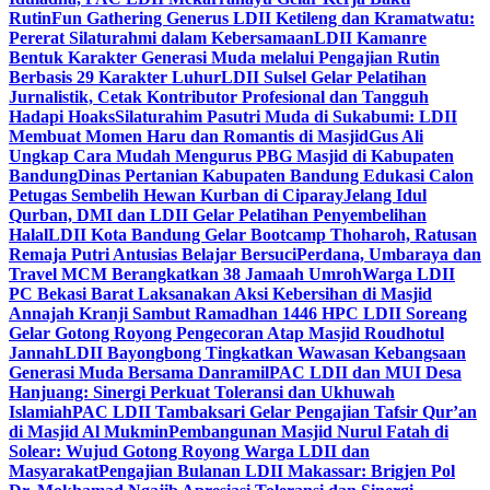
Rutin
Fun Gathering Generus LDII Ketileng dan Kramatwatu:
Pererat Silaturahmi dalam Kebersamaan
LDII Kamanre
Bentuk Karakter Generasi Muda melalui Pengajian Rutin
Berbasis 29 Karakter Luhur
LDII Sulsel Gelar Pelatihan
Jurnalistik, Cetak Kontributor Profesional dan Tangguh
Hadapi Hoaks
Silaturahim Pasutri Muda di Sukabumi: LDII
Membuat Momen Haru dan Romantis di Masjid
Gus Ali
Ungkap Cara Mudah Mengurus PBG Masjid di Kabupaten
Bandung
Dinas Pertanian Kabupaten Bandung Edukasi Calon
Petugas Sembelih Hewan Kurban di Ciparay
Jelang Idul
Qurban, DMI dan LDII Gelar Pelatihan Penyembelihan
Halal
LDII Kota Bandung Gelar Bootcamp Thoharoh, Ratusan
Remaja Putri Antusias Belajar Bersuci
Perdana, Umbaraya dan
Travel MCM Berangkatkan 38 Jamaah Umroh
Warga LDII
PC Bekasi Barat Laksanakan Aksi Kebersihan di Masjid
Annajah Kranji Sambut Ramadhan 1446 H
PC LDII Soreang
Gelar Gotong Royong Pengecoran Atap Masjid Roudhotul
Jannah
LDII Bayongbong Tingkatkan Wawasan Kebangsaan
Generasi Muda Bersama Danramil
PAC LDII dan MUI Desa
Hanjuang: Sinergi Perkuat Toleransi dan Ukhuwah
Islamiah
PAC LDII Tambaksari Gelar Pengajian Tafsir Qur’an
di Masjid Al Mukmin
Pembangunan Masjid Nurul Fatah di
Solear: Wujud Gotong Royong Warga LDII dan
Masyarakat
Pengajian Bulanan LDII Makassar: Brigjen Pol