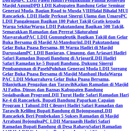
Disrupsi
PC LDII Paseh Hadiri Pengukuhan Panitia Renovasi
Masjid Agung
DPD LDII Kabupaten Bandung Gelar Seminar
Generasi Muda, Bagian Road to Musda VIII
Halal Bihalal MUI
Rancaekek, LDII Hadir Perkuat Sinergi Ulama dan Umaro
PC
LDII Pangalengan Bagikan 180 Paket Takjil Gratis kepada
Warga Sekitar
Warga LDII Pakutandang Bagikan 500 Takjil,
Semarakkan Ramadan dan Pererat Silaturahmi
Masyarakat
PAC LDII Gunungleutik Bagikan Takjil dan Gelar
Buka Bersama di Masjid Al-Manshurin
LDII Pakutandang
Gelar Buka Puasa Bersama, 80 Warga Hadiri di Masjid
Darussalam
PC LDII Banjaran, Cimaung, dan Arjasari Hadiri
Safari Ramadan Bupati Bandung di Arjasari
LDII Hadiri
Safari Ramadan ke-5 Bupati Bandung, Dukung Sinergi
Pembangunan di Paseh
Puluhan Generasi Muda LDII Soreang
Gelar Buka Puasa Bersama di Masjid Manbaul Huda
Warga
PAC LDII Mekarrahayu Gelar Buka Puasa Bersama,
Dilanjutkan Pengajian dan Tarawih
Kajian Ramadan di Masjid
Al Fathu, Dinsos dan Baznas Kabupaten Bandung
Sosialisasikan Program
LDII Turut Hadir Safari Ramadan Hari
Ke-4 di Rancaekek, Bupati Bandung Paparkan Capaian
Program 1 Tahun
LDII Cileunyi Hadiri Safari Ramadan dan
Tarawih Keliling Bupati Bandung di Bojongsoang
LDII
Rancaekek Beri Pembekalan 5 Sukses Ramadan di Masjid
Arrabani Bojongloa
PC LDII Margaasih Hadiri Safari
Ramadan Bupati Bandung di Desa Rahayu
Safari Ramadan