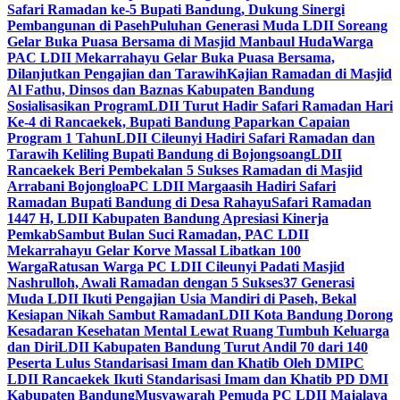
Safari Ramadan ke-5 Bupati Bandung, Dukung Sinergi
Pembangunan di Paseh
Puluhan Generasi Muda LDII Soreang
Gelar Buka Puasa Bersama di Masjid Manbaul Huda
Warga
PAC LDII Mekarrahayu Gelar Buka Puasa Bersama,
Dilanjutkan Pengajian dan Tarawih
Kajian Ramadan di Masjid
Al Fathu, Dinsos dan Baznas Kabupaten Bandung
Sosialisasikan Program
LDII Turut Hadir Safari Ramadan Hari
Ke-4 di Rancaekek, Bupati Bandung Paparkan Capaian
Program 1 Tahun
LDII Cileunyi Hadiri Safari Ramadan dan
Tarawih Keliling Bupati Bandung di Bojongsoang
LDII
Rancaekek Beri Pembekalan 5 Sukses Ramadan di Masjid
Arrabani Bojongloa
PC LDII Margaasih Hadiri Safari
Ramadan Bupati Bandung di Desa Rahayu
Safari Ramadan
1447 H, LDII Kabupaten Bandung Apresiasi Kinerja
Pemkab
Sambut Bulan Suci Ramadan, PAC LDII
Mekarrahayu Gelar Korve Massal Libatkan 100
Warga
Ratusan Warga PC LDII Cileunyi Padati Masjid
Nashrulloh, Awali Ramadan dengan 5 Sukses
37 Generasi
Muda LDII Ikuti Pengajian Usia Mandiri di Paseh, Bekal
Kesiapan Nikah Sambut Ramadan
LDII Kota Bandung Dorong
Kesadaran Kesehatan Mental Lewat Ruang Tumbuh Keluarga
dan Diri
LDII Kabupaten Bandung Turut Andil 70 dari 140
Peserta Lulus Standarisasi Imam dan Khatib Oleh DMI
PC
LDII Rancaekek Ikuti Standarisasi Imam dan Khatib PD DMI
Kabupaten Bandung
Musyawarah Pemuda PC LDII Majalaya