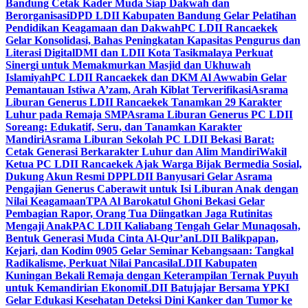
Bandung Cetak Kader Muda Siap Dakwah dan
Berorganisasi
DPD LDII Kabupaten Bandung Gelar Pelatihan
Pendidikan Keagamaan dan Dakwah
PC LDII Rancaekek
Gelar Konsolidasi, Bahas Peningkatan Kapasitas Pengurus dan
Literasi Digital
DMI dan LDII Kota Tasikmalaya Perkuat
Sinergi untuk Memakmurkan Masjid dan Ukhuwah
Islamiyah
PC LDII Rancaekek dan DKM Al Awwabin Gelar
Pemantauan Istiwa A’zam, Arah Kiblat Terverifikasi
Asrama
Liburan Generus LDII Rancaekek Tanamkan 29 Karakter
Luhur pada Remaja SMP
Asrama Liburan Generus PC LDII
Soreang: Edukatif, Seru, dan Tanamkan Karakter
Mandiri
Asrama Liburan Sekolah PC LDII Bekasi Barat:
Cetak Generasi Berkarakter Luhur dan Alim Mandiri
Wakil
Ketua PC LDII Rancaekek Ajak Warga Bijak Bermedia Sosial,
Dukung Akun Resmi DPP
LDII Banyusari Gelar Asrama
Pengajian Generus Caberawit untuk Isi Liburan Anak dengan
Nilai Keagamaan
TPA Al Barokatul Ghoni Bekasi Gelar
Pembagian Rapor, Orang Tua Diingatkan Jaga Rutinitas
Mengaji Anak
PAC LDII Kaliabang Tengah Gelar Munaqosah,
Bentuk Generasi Muda Cinta Al-Qur’an
LDII Balikpapan,
Kejari, dan Kodim 0905 Gelar Seminar Kebangsaan: Tangkal
Radikalisme, Perkuat Nilai Pancasila
LDII Kabupaten
Kuningan Bekali Remaja dengan Keterampilan Ternak Puyuh
untuk Kemandirian Ekonomi
LDII Batujajar Bersama YPKI
Gelar Edukasi Kesehatan Deteksi Dini Kanker dan Tumor ke