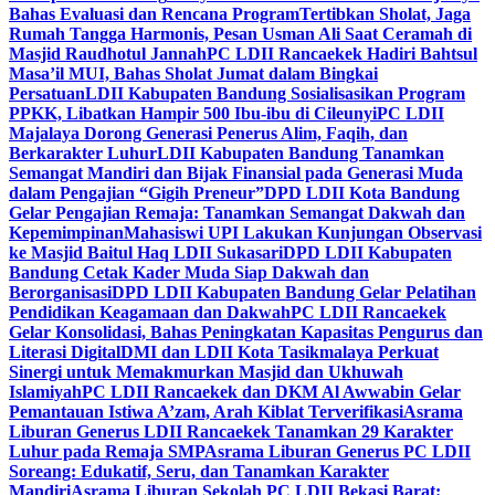
Bahas Evaluasi dan Rencana Program
Tertibkan Sholat, Jaga
Rumah Tangga Harmonis, Pesan Usman Ali Saat Ceramah di
Masjid Raudhotul Jannah
PC LDII Rancaekek Hadiri Bahtsul
Masa’il MUI, Bahas Sholat Jumat dalam Bingkai
Persatuan
LDII Kabupaten Bandung Sosialisasikan Program
PPKK, Libatkan Hampir 500 Ibu-ibu di Cileunyi
PC LDII
Majalaya Dorong Generasi Penerus Alim, Faqih, dan
Berkarakter Luhur
LDII Kabupaten Bandung Tanamkan
Semangat Mandiri dan Bijak Finansial pada Generasi Muda
dalam Pengajian “Gigih Preneur”
DPD LDII Kota Bandung
Gelar Pengajian Remaja: Tanamkan Semangat Dakwah dan
Kepemimpinan
Mahasiswi UPI Lakukan Kunjungan Observasi
ke Masjid Baitul Haq LDII Sukasari
DPD LDII Kabupaten
Bandung Cetak Kader Muda Siap Dakwah dan
Berorganisasi
DPD LDII Kabupaten Bandung Gelar Pelatihan
Pendidikan Keagamaan dan Dakwah
PC LDII Rancaekek
Gelar Konsolidasi, Bahas Peningkatan Kapasitas Pengurus dan
Literasi Digital
DMI dan LDII Kota Tasikmalaya Perkuat
Sinergi untuk Memakmurkan Masjid dan Ukhuwah
Islamiyah
PC LDII Rancaekek dan DKM Al Awwabin Gelar
Pemantauan Istiwa A’zam, Arah Kiblat Terverifikasi
Asrama
Liburan Generus LDII Rancaekek Tanamkan 29 Karakter
Luhur pada Remaja SMP
Asrama Liburan Generus PC LDII
Soreang: Edukatif, Seru, dan Tanamkan Karakter
Mandiri
Asrama Liburan Sekolah PC LDII Bekasi Barat: