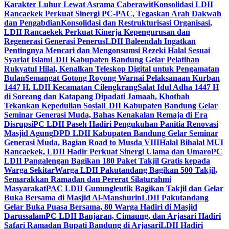
Karakter Luhur Lewat Asrama Caberawit
Konsolidasi LDII
Rancaekek Perkuat Sinergi PC-PAC, Tegaskan Arah Dakwah
dan Pengabdian
Konsolidasi dan Restrukturisasi Organisasi,
LDII Rancaekek Perkuat Kinerja Kepengurusan dan
Regenerasi Generasi Penerus
LDII Baleendah Ingatkan
Pentingnya Mencari dan Mengonsumsi Rezeki Halal Sesuai
Syariat Islam
LDII Kabupaten Bandung Gelar Pelatihan
Rukyatul Hilal, Kenalkan Teleskop Digital untuk Pengamatan
Bulan
Semangat Gotong Royong Warnai Pelaksanaan Kurban
1447 H. LDII Kecamatan Cilengkrang
Salat Idul Adha 1447 H
di Soreang dan Katapang Dipadati Jamaah, Khotbah
Tekankan Kepedulian Sosial
LDII Kabupaten Bandung Gelar
Seminar Generasi Muda, Bahas Kenakalan Remaja di Era
Disrupsi
PC LDII Paseh Hadiri Pengukuhan Panitia Renovasi
Masjid Agung
DPD LDII Kabupaten Bandung Gelar Seminar
Generasi Muda, Bagian Road to Musda VIII
Halal Bihalal MUI
Rancaekek, LDII Hadir Perkuat Sinergi Ulama dan Umaro
PC
LDII Pangalengan Bagikan 180 Paket Takjil Gratis kepada
Warga Sekitar
Warga LDII Pakutandang Bagikan 500 Takjil,
Semarakkan Ramadan dan Pererat Silaturahmi
Masyarakat
PAC LDII Gunungleutik Bagikan Takjil dan Gelar
Buka Bersama di Masjid Al-Manshurin
LDII Pakutandang
Gelar Buka Puasa Bersama, 80 Warga Hadiri di Masjid
Darussalam
PC LDII Banjaran, Cimaung, dan Arjasari Hadiri
Safari Ramadan Bupati Bandung di Arjasari
LDII Hadiri