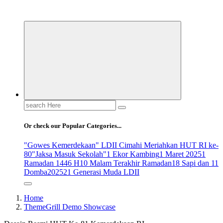
ldiikabbandung.or.id
Search
for:
Or check our Popular Categories...
"Gowes Kemerdekaan" LDII Cimahi Meriahkan HUT RI ke-
80
"Jaksa Masuk Sekolah"
1 Ekor Kambing
1 Maret 2025
1
Ramadan 1446 H
10 Malam Terakhir Ramadan
18 Sapi dan 11
Domba
2025
21 Generasi Muda LDII
Home
ThemeGrill Demo Showcase