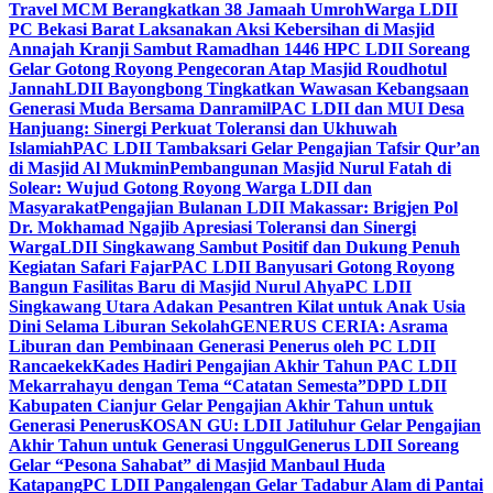
Travel MCM Berangkatkan 38 Jamaah Umroh
Warga LDII
PC Bekasi Barat Laksanakan Aksi Kebersihan di Masjid
Annajah Kranji Sambut Ramadhan 1446 H
PC LDII Soreang
Gelar Gotong Royong Pengecoran Atap Masjid Roudhotul
Jannah
LDII Bayongbong Tingkatkan Wawasan Kebangsaan
Generasi Muda Bersama Danramil
PAC LDII dan MUI Desa
Hanjuang: Sinergi Perkuat Toleransi dan Ukhuwah
Islamiah
PAC LDII Tambaksari Gelar Pengajian Tafsir Qur’an
di Masjid Al Mukmin
Pembangunan Masjid Nurul Fatah di
Solear: Wujud Gotong Royong Warga LDII dan
Masyarakat
Pengajian Bulanan LDII Makassar: Brigjen Pol
Dr. Mokhamad Ngajib Apresiasi Toleransi dan Sinergi
Warga
LDII Singkawang Sambut Positif dan Dukung Penuh
Kegiatan Safari Fajar
PAC LDII Banyusari Gotong Royong
Bangun Fasilitas Baru di Masjid Nurul Ahya
PC LDII
Singkawang Utara Adakan Pesantren Kilat untuk Anak Usia
Dini Selama Liburan Sekolah
GENERUS CERIA: Asrama
Liburan dan Pembinaan Generasi Penerus oleh PC LDII
Rancaekek
Kades Hadiri Pengajian Akhir Tahun PAC LDII
Mekarrahayu dengan Tema “Catatan Semesta”
DPD LDII
Kabupaten Cianjur Gelar Pengajian Akhir Tahun untuk
Generasi Penerus
KOSAN GU: LDII Jatiluhur Gelar Pengajian
Akhir Tahun untuk Generasi Unggul
Generus LDII Soreang
Gelar “Pesona Sahabat” di Masjid Manbaul Huda
Katapang
PC LDII Pangalengan Gelar Tadabur Alam di Pantai