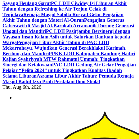
Sayang Heulang Garut
PC LDII Ciwidey Isi Liburan Akhir
Tahun dengan Refreshing ke Air Terjun Celak di
Tenjolaya
Remaja Masjid Sabilla Rosyad Gelar Pengajian
Akhir Tahun dengan Materi Al-Quran
Pengajian Generus
Caberawit di Masjid Al-Barokah Arcamanik Dorong Generasi
Unggul dan Mandiri
PC LDII Pasirjambu Bersinergi dengan
Yayasan Insan Kalam Asih untuk Salurkan Bantuan kepada
Warga
Pengajian Libur Akhir Tahun di PAC LDII
Mekarrahayu, Wujudkan Generasi Berakhlakul Karimah,
Berilmu, dan Mandiri
PPKK LDII Kabupaten Bandung Hadiri
Kajian Syahriyyah MTW Rahmatul Ummah: Tingkatkan
Sinergi dan Ketakwaan
PAC LDII Gedung Air Gelar Pengajian
Pelajar “Pelita 2024” untuk Tingkatkan Kualitas Ibadah
Selama Liburan
Asrama Libur Akhir Tahun: Pemuda Remaja
Masjid Baitul Izza Prafi Perdalam Ilmu Sholat
Thu. Aug 6th, 2026