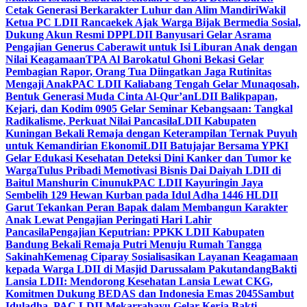
Cetak Generasi Berkarakter Luhur dan Alim Mandiri
Wakil
Ketua PC LDII Rancaekek Ajak Warga Bijak Bermedia Sosial,
Dukung Akun Resmi DPP
LDII Banyusari Gelar Asrama
Pengajian Generus Caberawit untuk Isi Liburan Anak dengan
Nilai Keagamaan
TPA Al Barokatul Ghoni Bekasi Gelar
Pembagian Rapor, Orang Tua Diingatkan Jaga Rutinitas
Mengaji Anak
PAC LDII Kaliabang Tengah Gelar Munaqosah,
Bentuk Generasi Muda Cinta Al-Qur’an
LDII Balikpapan,
Kejari, dan Kodim 0905 Gelar Seminar Kebangsaan: Tangkal
Radikalisme, Perkuat Nilai Pancasila
LDII Kabupaten
Kuningan Bekali Remaja dengan Keterampilan Ternak Puyuh
untuk Kemandirian Ekonomi
LDII Batujajar Bersama YPKI
Gelar Edukasi Kesehatan Deteksi Dini Kanker dan Tumor ke
Warga
Tulus Pribadi Memotivasi Bisnis Dai Daiyah LDII di
Baitul Manshurin Cinunuk
PAC LDII Kayuringin Jaya
Sembelih 129 Hewan Kurban pada Idul Adha 1446 H
LDII
Garut Tekankan Peran Bapak dalam Membangun Karakter
Anak Lewat Pengajian Peringati Hari Lahir
Pancasila
Pengajian Keputrian: PPKK LDII Kabupaten
Bandung Bekali Remaja Putri Menuju Rumah Tangga
Sakinah
Kemenag Ciparay Sosialisasikan Layanan Keagamaan
kepada Warga LDII di Masjid Darussalam Pakutandang
Bakti
Lansia LDII: Mendorong Kesehatan Lansia Lewat CKG,
Komitmen Dukung BEDAS dan Indonesia Emas 2045
Sambut
Iduladha, PAC LDII Mekarrahayu Gelar Kerja Bakti