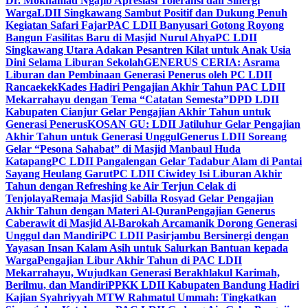
Dr. Mokhamad Ngajib Apresiasi Toleransi dan Sinergi
Warga
LDII Singkawang Sambut Positif dan Dukung Penuh
Kegiatan Safari Fajar
PAC LDII Banyusari Gotong Royong
Bangun Fasilitas Baru di Masjid Nurul Ahya
PC LDII
Singkawang Utara Adakan Pesantren Kilat untuk Anak Usia
Dini Selama Liburan Sekolah
GENERUS CERIA: Asrama
Liburan dan Pembinaan Generasi Penerus oleh PC LDII
Rancaekek
Kades Hadiri Pengajian Akhir Tahun PAC LDII
Mekarrahayu dengan Tema “Catatan Semesta”
DPD LDII
Kabupaten Cianjur Gelar Pengajian Akhir Tahun untuk
Generasi Penerus
KOSAN GU: LDII Jatiluhur Gelar Pengajian
Akhir Tahun untuk Generasi Unggul
Generus LDII Soreang
Gelar “Pesona Sahabat” di Masjid Manbaul Huda
Katapang
PC LDII Pangalengan Gelar Tadabur Alam di Pantai
Sayang Heulang Garut
PC LDII Ciwidey Isi Liburan Akhir
Tahun dengan Refreshing ke Air Terjun Celak di
Tenjolaya
Remaja Masjid Sabilla Rosyad Gelar Pengajian
Akhir Tahun dengan Materi Al-Quran
Pengajian Generus
Caberawit di Masjid Al-Barokah Arcamanik Dorong Generasi
Unggul dan Mandiri
PC LDII Pasirjambu Bersinergi dengan
Yayasan Insan Kalam Asih untuk Salurkan Bantuan kepada
Warga
Pengajian Libur Akhir Tahun di PAC LDII
Mekarrahayu, Wujudkan Generasi Berakhlakul Karimah,
Berilmu, dan Mandiri
PPKK LDII Kabupaten Bandung Hadiri
Kajian Syahriyyah MTW Rahmatul Ummah: Tingkatkan