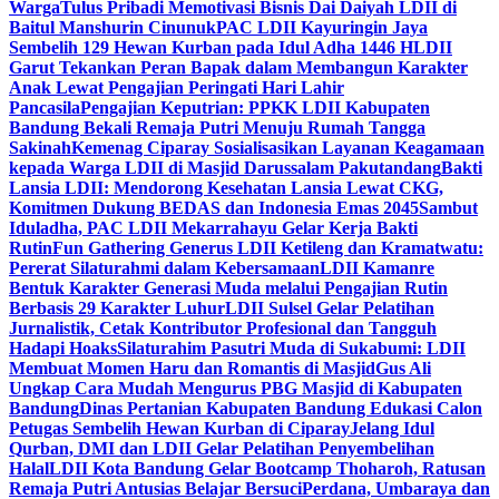
Warga
Tulus Pribadi Memotivasi Bisnis Dai Daiyah LDII di
Baitul Manshurin Cinunuk
PAC LDII Kayuringin Jaya
Sembelih 129 Hewan Kurban pada Idul Adha 1446 H
LDII
Garut Tekankan Peran Bapak dalam Membangun Karakter
Anak Lewat Pengajian Peringati Hari Lahir
Pancasila
Pengajian Keputrian: PPKK LDII Kabupaten
Bandung Bekali Remaja Putri Menuju Rumah Tangga
Sakinah
Kemenag Ciparay Sosialisasikan Layanan Keagamaan
kepada Warga LDII di Masjid Darussalam Pakutandang
Bakti
Lansia LDII: Mendorong Kesehatan Lansia Lewat CKG,
Komitmen Dukung BEDAS dan Indonesia Emas 2045
Sambut
Iduladha, PAC LDII Mekarrahayu Gelar Kerja Bakti
Rutin
Fun Gathering Generus LDII Ketileng dan Kramatwatu:
Pererat Silaturahmi dalam Kebersamaan
LDII Kamanre
Bentuk Karakter Generasi Muda melalui Pengajian Rutin
Berbasis 29 Karakter Luhur
LDII Sulsel Gelar Pelatihan
Jurnalistik, Cetak Kontributor Profesional dan Tangguh
Hadapi Hoaks
Silaturahim Pasutri Muda di Sukabumi: LDII
Membuat Momen Haru dan Romantis di Masjid
Gus Ali
Ungkap Cara Mudah Mengurus PBG Masjid di Kabupaten
Bandung
Dinas Pertanian Kabupaten Bandung Edukasi Calon
Petugas Sembelih Hewan Kurban di Ciparay
Jelang Idul
Qurban, DMI dan LDII Gelar Pelatihan Penyembelihan
Halal
LDII Kota Bandung Gelar Bootcamp Thoharoh, Ratusan
Remaja Putri Antusias Belajar Bersuci
Perdana, Umbaraya dan