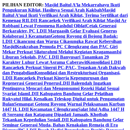
Skip
PILIHAN EDITOR:
Masjid Baitul A’la Mekarrahayu Ikuti
to
Pengukuran Kiblat, Hasilnya Sesuai Arah Kakbah
Masjid
content
Baitul A’mal Ikuti Verifikasi Arah Kiblat, Terima Sertifikat dari
Kemenag RI
LDII Rancaekek Verifikasi Arah Kiblat Masjid Ar
Robbani Lewat Fenomena Rashdul Qiblat
Cetak Generasi
Berkarakter, PC LDII Margaasih Gelar Evaluasi Generus
Kolaborasi 3 Kecamatan
Gotong Royong di Bojong Badak:
LDII Cikancung dan Warga Cikasungka Rawat Kebersihan
Masjid
Keakraban Pemuda PC Cilengkrang dan PAC Giri
Mekar Perkuat Silaturahmi Melalui Kegiatan Keagamaan
Isi
Liburan Sekolah, PAC LDII Banyusari Tanamkan 29
Karakter Luhur Lewat Asrama Caberawit
Konsolidasi LDII
Rancaekek Perkuat Sinergi PC-PAC, Tegaskan Arah Dakwah
dan Pengabdian
Konsolidasi dan Restrukturisasi Organisasi,
LDII Rancaekek Perkuat Kinerja Kepengurusan dan
Regenerasi Generasi Penerus
LDII Baleendah Ingatkan
Pentingnya Mencari dan Mengonsumsi Rezeki Halal Sesuai
Syariat Islam
LDII Kabupaten Bandung Gelar Pelatihan
Rukyatul Hilal, Kenalkan Teleskop Digital untuk Pengamatan
Bulan
Semangat Gotong Royong Warnai Pelaksanaan Kurban
1447 H. LDII Kecamatan Cilengkrang
Salat Idul Adha 1447 H
di Soreang dan Katapang Dipadati Jamaah, Khotbah
Tekankan Kepedulian Sosial
LDII Kabupaten Bandung Gelar
Seminar Generasi Muda, Bahas Kenakalan Remaja di Era