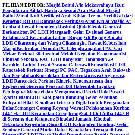
Skip
PILIHAN EDITOR:
Masjid Baitul A’la Mekarrahayu Ikuti
to
Pengukuran Kiblat, Hasilnya Sesuai Arah Kakbah
Masjid
content
Baitul A’mal Ikuti Verifikasi Arah Kiblat, Terima Sertifikat dari
Kemenag RI
LDII Rancaekek Verifikasi Arah Kiblat Masjid Ar
Robbani Lewat Fenomena Rashdul Qiblat
Cetak Generasi
Berkarakter, PC LDII Margaasih Gelar Evaluasi Generus
Kolaborasi 3 Kecamatan
Gotong Royong di Bojong Badak:
LDII Cikancung dan Warga Cikasungka Rawat Kebersihan
Masjid
Keakraban Pemuda PC Cilengkrang dan PAC Giri
Mekar Perkuat Silaturahmi Melalui Kegiatan Keagamaan
Isi
Liburan Sekolah, PAC LDII Banyusari Tanamkan 29
Karakter Luhur Lewat Asrama Caberawit
Konsolidasi LDII
Rancaekek Perkuat Sinergi PC-PAC, Tegaskan Arah Dakwah
dan Pengabdian
Konsolidasi dan Restrukturisasi Organisasi,
LDII Rancaekek Perkuat Kinerja Kepengurusan dan
Regenerasi Generasi Penerus
LDII Baleendah Ingatkan
Pentingnya Mencari dan Mengonsumsi Rezeki Halal Sesuai
Syariat Islam
LDII Kabupaten Bandung Gelar Pelatihan
Rukyatul Hilal, Kenalkan Teleskop Digital untuk Pengamatan
Bulan
Semangat Gotong Royong Warnai Pelaksanaan Kurban
1447 H. LDII Kecamatan Cilengkrang
Salat Idul Adha 1447 H
di Soreang dan Katapang Dipadati Jamaah, Khotbah
Tekankan Kepedulian Sosial
LDII Kabupaten Bandung Gelar
Seminar Generasi Muda, Bahas Kenakalan Remaja di Era