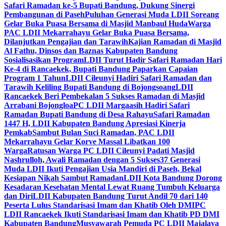
Safari Ramadan ke-5 Bupati Bandung, Dukung Sinergi
Pembangunan di Paseh
Puluhan Generasi Muda LDII Soreang
Gelar Buka Puasa Bersama di Masjid Manbaul Huda
Warga
PAC LDII Mekarrahayu Gelar Buka Puasa Bersama,
Dilanjutkan Pengajian dan Tarawih
Kajian Ramadan di Masjid
Al Fathu, Dinsos dan Baznas Kabupaten Bandung
Sosialisasikan Program
LDII Turut Hadir Safari Ramadan Hari
Ke-4 di Rancaekek, Bupati Bandung Paparkan Capaian
Program 1 Tahun
LDII Cileunyi Hadiri Safari Ramadan dan
Tarawih Keliling Bupati Bandung di Bojongsoang
LDII
Rancaekek Beri Pembekalan 5 Sukses Ramadan di Masjid
Arrabani Bojongloa
PC LDII Margaasih Hadiri Safari
Ramadan Bupati Bandung di Desa Rahayu
Safari Ramadan
1447 H, LDII Kabupaten Bandung Apresiasi Kinerja
Pemkab
Sambut Bulan Suci Ramadan, PAC LDII
Mekarrahayu Gelar Korve Massal Libatkan 100
Warga
Ratusan Warga PC LDII Cileunyi Padati Masjid
Nashrulloh, Awali Ramadan dengan 5 Sukses
37 Generasi
Muda LDII Ikuti Pengajian Usia Mandiri di Paseh, Bekal
Kesiapan Nikah Sambut Ramadan
LDII Kota Bandung Dorong
Kesadaran Kesehatan Mental Lewat Ruang Tumbuh Keluarga
dan Diri
LDII Kabupaten Bandung Turut Andil 70 dari 140
Peserta Lulus Standarisasi Imam dan Khatib Oleh DMI
PC
LDII Rancaekek Ikuti Standarisasi Imam dan Khatib PD DMI
Kabupaten Bandung
Musyawarah Pemuda PC LDII Majalaya