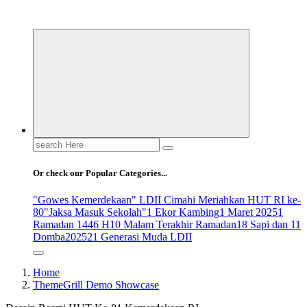
ldiikabbandung.or.id
Search
for:
Or check our Popular Categories...
"Gowes Kemerdekaan" LDII Cimahi Meriahkan HUT RI ke-
80
"Jaksa Masuk Sekolah"
1 Ekor Kambing
1 Maret 2025
1
Ramadan 1446 H
10 Malam Terakhir Ramadan
18 Sapi dan 11
Domba
2025
21 Generasi Muda LDII
Home
ThemeGrill Demo Showcase