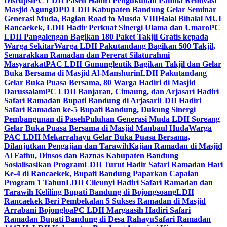
Disrupsi
PC LDII Paseh Hadiri Pengukuhan Panitia Renovasi
Masjid Agung
DPD LDII Kabupaten Bandung Gelar Seminar
Generasi Muda, Bagian Road to Musda VIII
Halal Bihalal MUI
Rancaekek, LDII Hadir Perkuat Sinergi Ulama dan Umaro
PC
LDII Pangalengan Bagikan 180 Paket Takjil Gratis kepada
Warga Sekitar
Warga LDII Pakutandang Bagikan 500 Takjil,
Semarakkan Ramadan dan Pererat Silaturahmi
Masyarakat
PAC LDII Gunungleutik Bagikan Takjil dan Gelar
Buka Bersama di Masjid Al-Manshurin
LDII Pakutandang
Gelar Buka Puasa Bersama, 80 Warga Hadiri di Masjid
Darussalam
PC LDII Banjaran, Cimaung, dan Arjasari Hadiri
Safari Ramadan Bupati Bandung di Arjasari
LDII Hadiri
Safari Ramadan ke-5 Bupati Bandung, Dukung Sinergi
Pembangunan di Paseh
Puluhan Generasi Muda LDII Soreang
Gelar Buka Puasa Bersama di Masjid Manbaul Huda
Warga
PAC LDII Mekarrahayu Gelar Buka Puasa Bersama,
Dilanjutkan Pengajian dan Tarawih
Kajian Ramadan di Masjid
Al Fathu, Dinsos dan Baznas Kabupaten Bandung
Sosialisasikan Program
LDII Turut Hadir Safari Ramadan Hari
Ke-4 di Rancaekek, Bupati Bandung Paparkan Capaian
Program 1 Tahun
LDII Cileunyi Hadiri Safari Ramadan dan
Tarawih Keliling Bupati Bandung di Bojongsoang
LDII
Rancaekek Beri Pembekalan 5 Sukses Ramadan di Masjid
Arrabani Bojongloa
PC LDII Margaasih Hadiri Safari
Ramadan Bupati Bandung di Desa Rahayu
Safari Ramadan