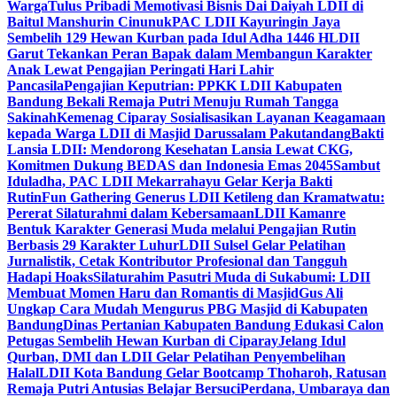
Warga
Tulus Pribadi Memotivasi Bisnis Dai Daiyah LDII di
Baitul Manshurin Cinunuk
PAC LDII Kayuringin Jaya
Sembelih 129 Hewan Kurban pada Idul Adha 1446 H
LDII
Garut Tekankan Peran Bapak dalam Membangun Karakter
Anak Lewat Pengajian Peringati Hari Lahir
Pancasila
Pengajian Keputrian: PPKK LDII Kabupaten
Bandung Bekali Remaja Putri Menuju Rumah Tangga
Sakinah
Kemenag Ciparay Sosialisasikan Layanan Keagamaan
kepada Warga LDII di Masjid Darussalam Pakutandang
Bakti
Lansia LDII: Mendorong Kesehatan Lansia Lewat CKG,
Komitmen Dukung BEDAS dan Indonesia Emas 2045
Sambut
Iduladha, PAC LDII Mekarrahayu Gelar Kerja Bakti
Rutin
Fun Gathering Generus LDII Ketileng dan Kramatwatu:
Pererat Silaturahmi dalam Kebersamaan
LDII Kamanre
Bentuk Karakter Generasi Muda melalui Pengajian Rutin
Berbasis 29 Karakter Luhur
LDII Sulsel Gelar Pelatihan
Jurnalistik, Cetak Kontributor Profesional dan Tangguh
Hadapi Hoaks
Silaturahim Pasutri Muda di Sukabumi: LDII
Membuat Momen Haru dan Romantis di Masjid
Gus Ali
Ungkap Cara Mudah Mengurus PBG Masjid di Kabupaten
Bandung
Dinas Pertanian Kabupaten Bandung Edukasi Calon
Petugas Sembelih Hewan Kurban di Ciparay
Jelang Idul
Qurban, DMI dan LDII Gelar Pelatihan Penyembelihan
Halal
LDII Kota Bandung Gelar Bootcamp Thoharoh, Ratusan
Remaja Putri Antusias Belajar Bersuci
Perdana, Umbaraya dan