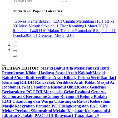
for:
Or check our Popular Categories...
"Gowes Kemerdekaan" LDII Cimahi Meriahkan HUT RI ke-
80
"Jaksa Masuk Sekolah"
1 Ekor Kambing
1 Maret 2025
1
Ramadan 1446 H
10 Malam Terakhir Ramadan
18 Sapi dan 11
Domba
2025
21 Generasi Muda LDII
PILIHAN EDITOR:
Masjid Baitul A’la Mekarrahayu Ikuti
Pengukuran Kiblat, Hasilnya Sesuai Arah Kakbah
Masjid
Baitul A’mal Ikuti Verifikasi Arah Kiblat, Terima Sertifikat dari
Kemenag RI
LDII Rancaekek Verifikasi Arah Kiblat Masjid Ar
Robbani Lewat Fenomena Rashdul Qiblat
Cetak Generasi
Berkarakter, PC LDII Margaasih Gelar Evaluasi Generus
Kolaborasi 3 Kecamatan
Gotong Royong di Bojong Badak:
LDII Cikancung dan Warga Cikasungka Rawat Kebersihan
Masjid
Keakraban Pemuda PC Cilengkrang dan PAC Giri
Mekar Perkuat Silaturahmi Melalui Kegiatan Keagamaan
Isi
Liburan Sekolah, PAC LDII Banyusari Tanamkan 29