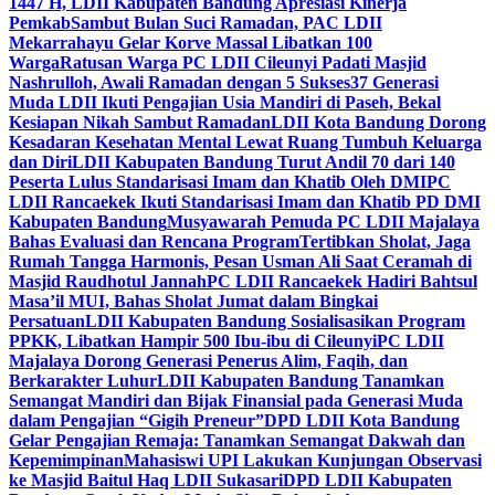
1447 H, LDII Kabupaten Bandung Apresiasi Kinerja
Pemkab
Sambut Bulan Suci Ramadan, PAC LDII
Mekarrahayu Gelar Korve Massal Libatkan 100
Warga
Ratusan Warga PC LDII Cileunyi Padati Masjid
Nashrulloh, Awali Ramadan dengan 5 Sukses
37 Generasi
Muda LDII Ikuti Pengajian Usia Mandiri di Paseh, Bekal
Kesiapan Nikah Sambut Ramadan
LDII Kota Bandung Dorong
Kesadaran Kesehatan Mental Lewat Ruang Tumbuh Keluarga
dan Diri
LDII Kabupaten Bandung Turut Andil 70 dari 140
Peserta Lulus Standarisasi Imam dan Khatib Oleh DMI
PC
LDII Rancaekek Ikuti Standarisasi Imam dan Khatib PD DMI
Kabupaten Bandung
Musyawarah Pemuda PC LDII Majalaya
Bahas Evaluasi dan Rencana Program
Tertibkan Sholat, Jaga
Rumah Tangga Harmonis, Pesan Usman Ali Saat Ceramah di
Masjid Raudhotul Jannah
PC LDII Rancaekek Hadiri Bahtsul
Masa’il MUI, Bahas Sholat Jumat dalam Bingkai
Persatuan
LDII Kabupaten Bandung Sosialisasikan Program
PPKK, Libatkan Hampir 500 Ibu-ibu di Cileunyi
PC LDII
Majalaya Dorong Generasi Penerus Alim, Faqih, dan
Berkarakter Luhur
LDII Kabupaten Bandung Tanamkan
Semangat Mandiri dan Bijak Finansial pada Generasi Muda
dalam Pengajian “Gigih Preneur”
DPD LDII Kota Bandung
Gelar Pengajian Remaja: Tanamkan Semangat Dakwah dan
Kepemimpinan
Mahasiswi UPI Lakukan Kunjungan Observasi
ke Masjid Baitul Haq LDII Sukasari
DPD LDII Kabupaten