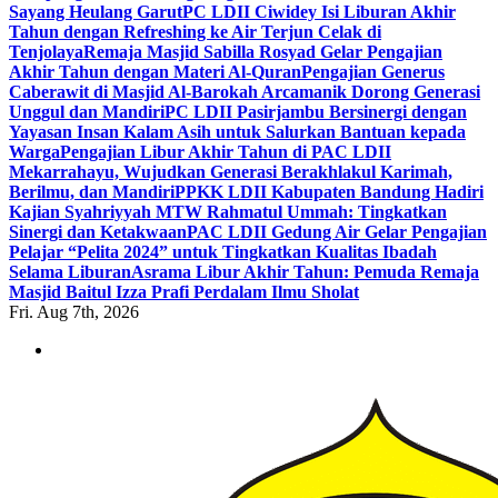
Sayang Heulang Garut
PC LDII Ciwidey Isi Liburan Akhir
Tahun dengan Refreshing ke Air Terjun Celak di
Tenjolaya
Remaja Masjid Sabilla Rosyad Gelar Pengajian
Akhir Tahun dengan Materi Al-Quran
Pengajian Generus
Caberawit di Masjid Al-Barokah Arcamanik Dorong Generasi
Unggul dan Mandiri
PC LDII Pasirjambu Bersinergi dengan
Yayasan Insan Kalam Asih untuk Salurkan Bantuan kepada
Warga
Pengajian Libur Akhir Tahun di PAC LDII
Mekarrahayu, Wujudkan Generasi Berakhlakul Karimah,
Berilmu, dan Mandiri
PPKK LDII Kabupaten Bandung Hadiri
Kajian Syahriyyah MTW Rahmatul Ummah: Tingkatkan
Sinergi dan Ketakwaan
PAC LDII Gedung Air Gelar Pengajian
Pelajar “Pelita 2024” untuk Tingkatkan Kualitas Ibadah
Selama Liburan
Asrama Libur Akhir Tahun: Pemuda Remaja
Masjid Baitul Izza Prafi Perdalam Ilmu Sholat
Fri. Aug 7th, 2026