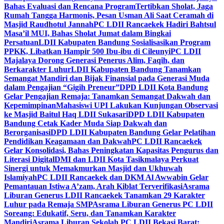
Bahas Evaluasi dan Rencana Program
Tertibkan Sholat, Jaga
Rumah Tangga Harmonis, Pesan Usman Ali Saat Ceramah di
Masjid Raudhotul Jannah
PC LDII Rancaekek Hadiri Bahtsul
Masa’il MUI, Bahas Sholat Jumat dalam Bingkai
Persatuan
LDII Kabupaten Bandung Sosialisasikan Program
PPKK, Libatkan Hampir 500 Ibu-ibu di Cileunyi
PC LDII
Majalaya Dorong Generasi Penerus Alim, Faqih, dan
Berkarakter Luhur
LDII Kabupaten Bandung Tanamkan
Semangat Mandiri dan Bijak Finansial pada Generasi Muda
dalam Pengajian “Gigih Preneur”
DPD LDII Kota Bandung
Gelar Pengajian Remaja: Tanamkan Semangat Dakwah dan
Kepemimpinan
Mahasiswi UPI Lakukan Kunjungan Observasi
ke Masjid Baitul Haq LDII Sukasari
DPD LDII Kabupaten
Bandung Cetak Kader Muda Siap Dakwah dan
Berorganisasi
DPD LDII Kabupaten Bandung Gelar Pelatihan
Pendidikan Keagamaan dan Dakwah
PC LDII Rancaekek
Gelar Konsolidasi, Bahas Peningkatan Kapasitas Pengurus dan
Literasi Digital
DMI dan LDII Kota Tasikmalaya Perkuat
Sinergi untuk Memakmurkan Masjid dan Ukhuwah
Islamiyah
PC LDII Rancaekek dan DKM Al Awwabin Gelar
Pemantauan Istiwa A’zam, Arah Kiblat Terverifikasi
Asrama
Liburan Generus LDII Rancaekek Tanamkan 29 Karakter
Luhur pada Remaja SMP
Asrama Liburan Generus PC LDII
Soreang: Edukatif, Seru, dan Tanamkan Karakter
Mandiri
Asrama Liburan Sekolah PC LDII Bekasi Barat: