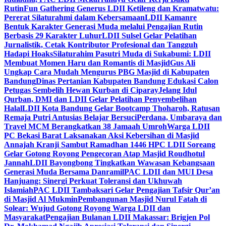
Rutin
Fun Gathering Generus LDII Ketileng dan Kramatwatu:
Pererat Silaturahmi dalam Kebersamaan
LDII Kamanre
Bentuk Karakter Generasi Muda melalui Pengajian Rutin
Berbasis 29 Karakter Luhur
LDII Sulsel Gelar Pelatihan
Jurnalistik, Cetak Kontributor Profesional dan Tangguh
Hadapi Hoaks
Silaturahim Pasutri Muda di Sukabumi: LDII
Membuat Momen Haru dan Romantis di Masjid
Gus Ali
Ungkap Cara Mudah Mengurus PBG Masjid di Kabupaten
Bandung
Dinas Pertanian Kabupaten Bandung Edukasi Calon
Petugas Sembelih Hewan Kurban di Ciparay
Jelang Idul
Qurban, DMI dan LDII Gelar Pelatihan Penyembelihan
Halal
LDII Kota Bandung Gelar Bootcamp Thoharoh, Ratusan
Remaja Putri Antusias Belajar Bersuci
Perdana, Umbaraya dan
Travel MCM Berangkatkan 38 Jamaah Umroh
Warga LDII
PC Bekasi Barat Laksanakan Aksi Kebersihan di Masjid
Annajah Kranji Sambut Ramadhan 1446 H
PC LDII Soreang
Gelar Gotong Royong Pengecoran Atap Masjid Roudhotul
Jannah
LDII Bayongbong Tingkatkan Wawasan Kebangsaan
Generasi Muda Bersama Danramil
PAC LDII dan MUI Desa
Hanjuang: Sinergi Perkuat Toleransi dan Ukhuwah
Islamiah
PAC LDII Tambaksari Gelar Pengajian Tafsir Qur’an
di Masjid Al Mukmin
Pembangunan Masjid Nurul Fatah di
Solear: Wujud Gotong Royong Warga LDII dan
Masyarakat
Pengajian Bulanan LDII Makassar: Brigjen Pol