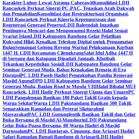
Karakter Luhur Lewat Asrama Caberawit
Konsolidasi LDII
Rancaekek Perkuat Sinergi PC-PAC, Tegaskan Arah Dakwah
dan Pengabdian
Konsolidasi dan Restrukturisasi Organisasi,
LDII Rancaekek Perkuat Kinerja Kepengurusan dan
Regenerasi Generasi Penerus
LDII Baleendah Ingatkan
Pentingnya Mencari dan Mengonsumsi Rezeki Halal Sesuai
Syariat Islam
LDII Kabupaten Bandung Gelar Pelatihan
Rukyatul Hilal, Kenalkan Teleskop Digital untuk Pengamatan
Bulan
Semangat Gotong Royong Warnai Pelaksanaan Kurban
1447 H. LDII Kecamatan Cilengkrang
Salat Idul Adha 1447 H
di Soreang dan Katapang Dipadati Jamaah, Khotbah
Tekankan Kepedulian Sosial
LDII Kabupaten Bandung Gelar
Seminar Generasi Muda, Bahas Kenakalan Remaja di Era
Disrupsi
PC LDII Paseh Hadiri Pengukuhan Panitia Renovasi
Masjid Agung
DPD LDII Kabupaten Bandung Gelar Seminar
Generasi Muda, Bagian Road to Musda VIII
Halal Bihalal MUI
Rancaekek, LDII Hadir Perkuat Sinergi Ulama dan Umaro
PC
LDII Pangalengan Bagikan 180 Paket Takjil Gratis kepada
Warga Sekitar
Warga LDII Pakutandang Bagikan 500 Takjil,
Semarakkan Ramadan dan Pererat Silaturahmi
Masyarakat
PAC LDII Gunungleutik Bagikan Takjil dan Gelar
Buka Bersama di Masjid Al-Manshurin
LDII Pakutandang
Gelar Buka Puasa Bersama, 80 Warga Hadiri di Masjid
Darussalam
PC LDII Banjaran, Cimaung, dan Arjasari Hadiri
Safari Ramadan Bupati Bandung di Arjasari
LDII Hadiri