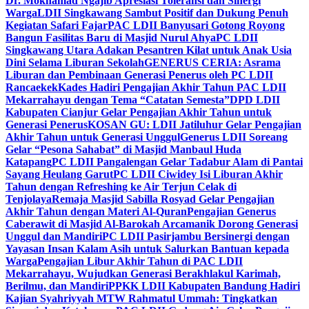
Dr. Mokhamad Ngajib Apresiasi Toleransi dan Sinergi
Warga
LDII Singkawang Sambut Positif dan Dukung Penuh
Kegiatan Safari Fajar
PAC LDII Banyusari Gotong Royong
Bangun Fasilitas Baru di Masjid Nurul Ahya
PC LDII
Singkawang Utara Adakan Pesantren Kilat untuk Anak Usia
Dini Selama Liburan Sekolah
GENERUS CERIA: Asrama
Liburan dan Pembinaan Generasi Penerus oleh PC LDII
Rancaekek
Kades Hadiri Pengajian Akhir Tahun PAC LDII
Mekarrahayu dengan Tema “Catatan Semesta”
DPD LDII
Kabupaten Cianjur Gelar Pengajian Akhir Tahun untuk
Generasi Penerus
KOSAN GU: LDII Jatiluhur Gelar Pengajian
Akhir Tahun untuk Generasi Unggul
Generus LDII Soreang
Gelar “Pesona Sahabat” di Masjid Manbaul Huda
Katapang
PC LDII Pangalengan Gelar Tadabur Alam di Pantai
Sayang Heulang Garut
PC LDII Ciwidey Isi Liburan Akhir
Tahun dengan Refreshing ke Air Terjun Celak di
Tenjolaya
Remaja Masjid Sabilla Rosyad Gelar Pengajian
Akhir Tahun dengan Materi Al-Quran
Pengajian Generus
Caberawit di Masjid Al-Barokah Arcamanik Dorong Generasi
Unggul dan Mandiri
PC LDII Pasirjambu Bersinergi dengan
Yayasan Insan Kalam Asih untuk Salurkan Bantuan kepada
Warga
Pengajian Libur Akhir Tahun di PAC LDII
Mekarrahayu, Wujudkan Generasi Berakhlakul Karimah,
Berilmu, dan Mandiri
PPKK LDII Kabupaten Bandung Hadiri
Kajian Syahriyyah MTW Rahmatul Ummah: Tingkatkan