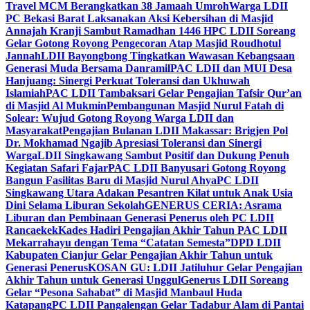
Travel MCM Berangkatkan 38 Jamaah Umroh
Warga LDII
PC Bekasi Barat Laksanakan Aksi Kebersihan di Masjid
Annajah Kranji Sambut Ramadhan 1446 H
PC LDII Soreang
Gelar Gotong Royong Pengecoran Atap Masjid Roudhotul
Jannah
LDII Bayongbong Tingkatkan Wawasan Kebangsaan
Generasi Muda Bersama Danramil
PAC LDII dan MUI Desa
Hanjuang: Sinergi Perkuat Toleransi dan Ukhuwah
Islamiah
PAC LDII Tambaksari Gelar Pengajian Tafsir Qur’an
di Masjid Al Mukmin
Pembangunan Masjid Nurul Fatah di
Solear: Wujud Gotong Royong Warga LDII dan
Masyarakat
Pengajian Bulanan LDII Makassar: Brigjen Pol
Dr. Mokhamad Ngajib Apresiasi Toleransi dan Sinergi
Warga
LDII Singkawang Sambut Positif dan Dukung Penuh
Kegiatan Safari Fajar
PAC LDII Banyusari Gotong Royong
Bangun Fasilitas Baru di Masjid Nurul Ahya
PC LDII
Singkawang Utara Adakan Pesantren Kilat untuk Anak Usia
Dini Selama Liburan Sekolah
GENERUS CERIA: Asrama
Liburan dan Pembinaan Generasi Penerus oleh PC LDII
Rancaekek
Kades Hadiri Pengajian Akhir Tahun PAC LDII
Mekarrahayu dengan Tema “Catatan Semesta”
DPD LDII
Kabupaten Cianjur Gelar Pengajian Akhir Tahun untuk
Generasi Penerus
KOSAN GU: LDII Jatiluhur Gelar Pengajian
Akhir Tahun untuk Generasi Unggul
Generus LDII Soreang
Gelar “Pesona Sahabat” di Masjid Manbaul Huda
Katapang
PC LDII Pangalengan Gelar Tadabur Alam di Pantai