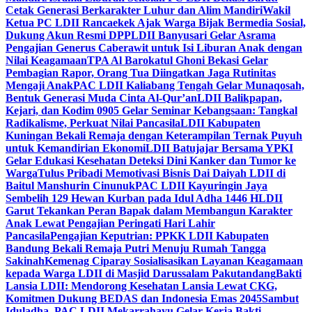
Cetak Generasi Berkarakter Luhur dan Alim Mandiri
Wakil
Ketua PC LDII Rancaekek Ajak Warga Bijak Bermedia Sosial,
Dukung Akun Resmi DPP
LDII Banyusari Gelar Asrama
Pengajian Generus Caberawit untuk Isi Liburan Anak dengan
Nilai Keagamaan
TPA Al Barokatul Ghoni Bekasi Gelar
Pembagian Rapor, Orang Tua Diingatkan Jaga Rutinitas
Mengaji Anak
PAC LDII Kaliabang Tengah Gelar Munaqosah,
Bentuk Generasi Muda Cinta Al-Qur’an
LDII Balikpapan,
Kejari, dan Kodim 0905 Gelar Seminar Kebangsaan: Tangkal
Radikalisme, Perkuat Nilai Pancasila
LDII Kabupaten
Kuningan Bekali Remaja dengan Keterampilan Ternak Puyuh
untuk Kemandirian Ekonomi
LDII Batujajar Bersama YPKI
Gelar Edukasi Kesehatan Deteksi Dini Kanker dan Tumor ke
Warga
Tulus Pribadi Memotivasi Bisnis Dai Daiyah LDII di
Baitul Manshurin Cinunuk
PAC LDII Kayuringin Jaya
Sembelih 129 Hewan Kurban pada Idul Adha 1446 H
LDII
Garut Tekankan Peran Bapak dalam Membangun Karakter
Anak Lewat Pengajian Peringati Hari Lahir
Pancasila
Pengajian Keputrian: PPKK LDII Kabupaten
Bandung Bekali Remaja Putri Menuju Rumah Tangga
Sakinah
Kemenag Ciparay Sosialisasikan Layanan Keagamaan
kepada Warga LDII di Masjid Darussalam Pakutandang
Bakti
Lansia LDII: Mendorong Kesehatan Lansia Lewat CKG,
Komitmen Dukung BEDAS dan Indonesia Emas 2045
Sambut
Iduladha, PAC LDII Mekarrahayu Gelar Kerja Bakti