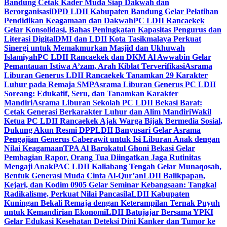
Bandung Cetak Kader Muda Siap Dakwah dan
Berorganisasi
DPD LDII Kabupaten Bandung Gelar Pelatihan
Pendidikan Keagamaan dan Dakwah
PC LDII Rancaekek
Gelar Konsolidasi, Bahas Peningkatan Kapasitas Pengurus dan
Literasi Digital
DMI dan LDII Kota Tasikmalaya Perkuat
Sinergi untuk Memakmurkan Masjid dan Ukhuwah
Islamiyah
PC LDII Rancaekek dan DKM Al Awwabin Gelar
Pemantauan Istiwa A’zam, Arah Kiblat Terverifikasi
Asrama
Liburan Generus LDII Rancaekek Tanamkan 29 Karakter
Luhur pada Remaja SMP
Asrama Liburan Generus PC LDII
Soreang: Edukatif, Seru, dan Tanamkan Karakter
Mandiri
Asrama Liburan Sekolah PC LDII Bekasi Barat:
Cetak Generasi Berkarakter Luhur dan Alim Mandiri
Wakil
Ketua PC LDII Rancaekek Ajak Warga Bijak Bermedia Sosial,
Dukung Akun Resmi DPP
LDII Banyusari Gelar Asrama
Pengajian Generus Caberawit untuk Isi Liburan Anak dengan
Nilai Keagamaan
TPA Al Barokatul Ghoni Bekasi Gelar
Pembagian Rapor, Orang Tua Diingatkan Jaga Rutinitas
Mengaji Anak
PAC LDII Kaliabang Tengah Gelar Munaqosah,
Bentuk Generasi Muda Cinta Al-Qur’an
LDII Balikpapan,
Kejari, dan Kodim 0905 Gelar Seminar Kebangsaan: Tangkal
Radikalisme, Perkuat Nilai Pancasila
LDII Kabupaten
Kuningan Bekali Remaja dengan Keterampilan Ternak Puyuh
untuk Kemandirian Ekonomi
LDII Batujajar Bersama YPKI
Gelar Edukasi Kesehatan Deteksi Dini Kanker dan Tumor ke