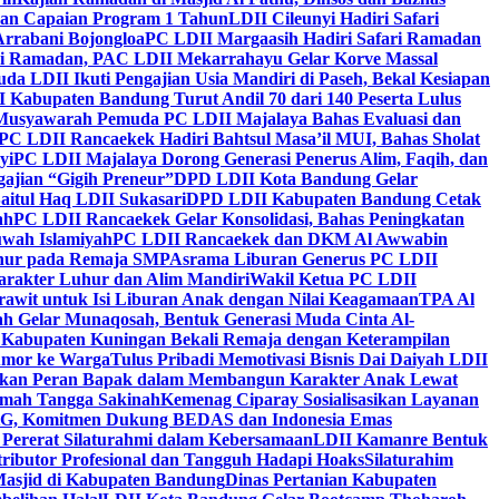
kan Capaian Program 1 Tahun
LDII Cileunyi Hadiri Safari
Arrabani Bojongloa
PC LDII Margaasih Hadiri Safari Ramadan
i Ramadan, PAC LDII Mekarrahayu Gelar Korve Massal
da LDII Ikuti Pengajian Usia Mandiri di Paseh, Bekal Kesiapan
 Kabupaten Bandung Turut Andil 70 dari 140 Peserta Lulus
Musyawarah Pemuda PC LDII Majalaya Bahas Evaluasi dan
PC LDII Rancaekek Hadiri Bahtsul Masa’il MUI, Bahas Sholat
yi
PC LDII Majalaya Dorong Generasi Penerus Alim, Faqih, dan
ajian “Gigih Preneur”
DPD LDII Kota Bandung Gelar
aitul Haq LDII Sukasari
DPD LDII Kabupaten Bandung Cetak
ah
PC LDII Rancaekek Gelar Konsolidasi, Bahas Peningkatan
wah Islamiyah
PC LDII Rancaekek dan DKM Al Awwabin
hur pada Remaja SMP
Asrama Liburan Generus PC LDII
arakter Luhur dan Alim Mandiri
Wakil Ketua PC LDII
rawit untuk Isi Liburan Anak dengan Nilai Keagamaan
TPA Al
h Gelar Munaqosah, Bentuk Generasi Muda Cinta Al-
 Kabupaten Kuningan Bekali Remaja dengan Keterampilan
Tumor ke Warga
Tulus Pribadi Memotivasi Bisnis Dai Daiyah LDII
nkan Peran Bapak dalam Membangun Karakter Anak Lewat
umah Tangga Sakinah
Kemenag Ciparay Sosialisasikan Layanan
CKG, Komitmen Dukung BEDAS dan Indonesia Emas
 Pererat Silaturahmi dalam Kebersamaan
LDII Kamanre Bentuk
ntributor Profesional dan Tangguh Hadapi Hoaks
Silaturahim
asjid di Kabupaten Bandung
Dinas Pertanian Kabupaten