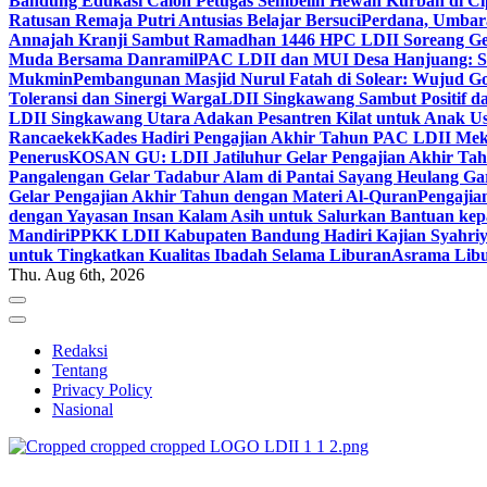
Bandung Edukasi Calon Petugas Sembelih Hewan Kurban di Ci
Ratusan Remaja Putri Antusias Belajar Bersuci
Perdana, Umbar
Annajah Kranji Sambut Ramadhan 1446 H
PC LDII Soreang Ge
Muda Bersama Danramil
PAC LDII dan MUI Desa Hanjuang: Si
Mukmin
Pembangunan Masjid Nurul Fatah di Solear: Wujud G
Toleransi dan Sinergi Warga
LDII Singkawang Sambut Positif d
LDII Singkawang Utara Adakan Pesantren Kilat untuk Anak Us
Rancaekek
Kades Hadiri Pengajian Akhir Tahun PAC LDII Me
Penerus
KOSAN GU: LDII Jatiluhur Gelar Pengajian Akhir Tah
Pangalengan Gelar Tadabur Alam di Pantai Sayang Heulang Ga
Gelar Pengajian Akhir Tahun dengan Materi Al-Quran
Pengajia
dengan Yayasan Insan Kalam Asih untuk Salurkan Bantuan ke
Mandiri
PPKK LDII Kabupaten Bandung Hadiri Kajian Syahri
untuk Tingkatkan Kualitas Ibadah Selama Liburan
Asrama Libu
Thu. Aug 6th, 2026
Redaksi
Tentang
Privacy Policy
Nasional
ldiikabbandung.or.id