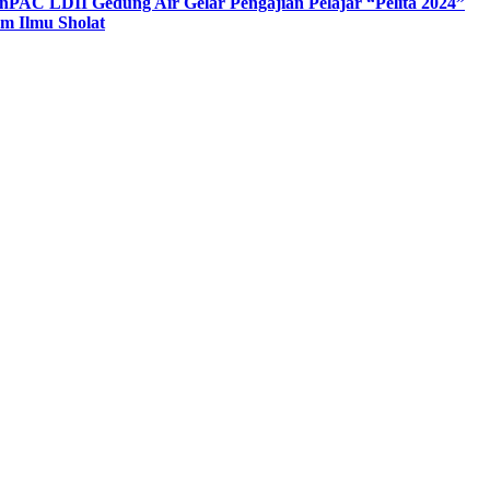
n
PAC LDII Gedung Air Gelar Pengajian Pelajar “Pelita 2024”
m Ilmu Sholat