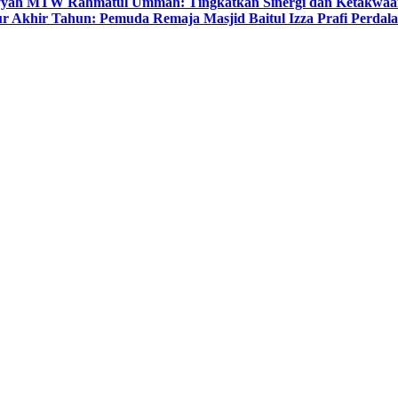
yyah MTW Rahmatul Ummah: Tingkatkan Sinergi dan Ketakwaa
r Akhir Tahun: Pemuda Remaja Masjid Baitul Izza Prafi Perdala