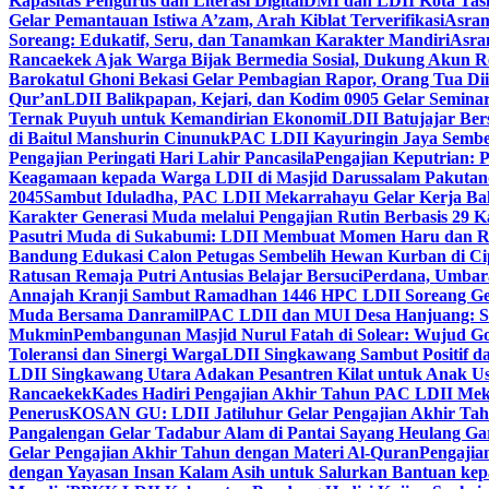
Kapasitas Pengurus dan Literasi Digital
DMI dan LDII Kota Tas
Gelar Pemantauan Istiwa A’zam, Arah Kiblat Terverifikasi
Asram
Soreang: Edukatif, Seru, dan Tanamkan Karakter Mandiri
Asra
Rancaekek Ajak Warga Bijak Bermedia Sosial, Dukung Akun 
Barokatul Ghoni Bekasi Gelar Pembagian Rapor, Orang Tua Dii
Qur’an
LDII Balikpapan, Kejari, dan Kodim 0905 Gelar Seminar
Ternak Puyuh untuk Kemandirian Ekonomi
LDII Batujajar Be
di Baitul Manshurin Cinunuk
PAC LDII Kayuringin Jaya Sembe
Pengajian Peringati Hari Lahir Pancasila
Pengajian Keputrian:
Keagamaan kepada Warga LDII di Masjid Darussalam Pakuta
2045
Sambut Iduladha, PAC LDII Mekarrahayu Gelar Kerja Bak
Karakter Generasi Muda melalui Pengajian Rutin Berbasis 29 
Pasutri Muda di Sukabumi: LDII Membuat Momen Haru dan Ro
Bandung Edukasi Calon Petugas Sembelih Hewan Kurban di Ci
Ratusan Remaja Putri Antusias Belajar Bersuci
Perdana, Umbar
Annajah Kranji Sambut Ramadhan 1446 H
PC LDII Soreang Ge
Muda Bersama Danramil
PAC LDII dan MUI Desa Hanjuang: Si
Mukmin
Pembangunan Masjid Nurul Fatah di Solear: Wujud G
Toleransi dan Sinergi Warga
LDII Singkawang Sambut Positif d
LDII Singkawang Utara Adakan Pesantren Kilat untuk Anak Us
Rancaekek
Kades Hadiri Pengajian Akhir Tahun PAC LDII Me
Penerus
KOSAN GU: LDII Jatiluhur Gelar Pengajian Akhir Tah
Pangalengan Gelar Tadabur Alam di Pantai Sayang Heulang Ga
Gelar Pengajian Akhir Tahun dengan Materi Al-Quran
Pengajia
dengan Yayasan Insan Kalam Asih untuk Salurkan Bantuan ke