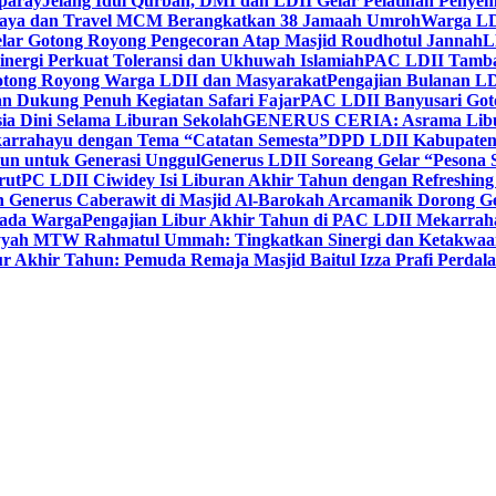
paray
Jelang Idul Qurban, DMI dan LDII Gelar Pelatihan Penyem
aya dan Travel MCM Berangkatkan 38 Jamaah Umroh
Warga LDI
lar Gotong Royong Pengecoran Atap Masjid Roudhotul Jannah
L
nergi Perkuat Toleransi dan Ukhuwah Islamiah
PAC LDII Tambaks
otong Royong Warga LDII dan Masyarakat
Pengajian Bulanan LD
an Dukung Penuh Kegiatan Safari Fajar
PAC LDII Banyusari Goto
ia Dini Selama Liburan Sekolah
GENERUS CERIA: Asrama Libura
karrahayu dengan Tema “Catatan Semesta”
DPD LDII Kabupaten 
un untuk Generasi Unggul
Generus LDII Soreang Gelar “Pesona
rut
PC LDII Ciwidey Isi Liburan Akhir Tahun dengan Refreshing 
n Generus Caberawit di Masjid Al-Barokah Arcamanik Dorong G
pada Warga
Pengajian Libur Akhir Tahun di PAC LDII Mekarrah
yyah MTW Rahmatul Ummah: Tingkatkan Sinergi dan Ketakwaa
r Akhir Tahun: Pemuda Remaja Masjid Baitul Izza Prafi Perdala