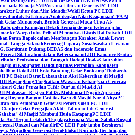
wah Islamiyah
PC LDII Rancaekek dan DKM Al Awwabin
hur pada Remaja SMP
Asrama Liburan Generus PC LDII
arakter Luhur dan Alim Mandiri
Wakil Ketua PC LDII
rawit untuk Isi Liburan Anak dengan Nilai Keagamaan
TPA Al
h Gelar Munaqosah, Bentuk Generasi Muda Cinta Al-
 Kabupaten Kuningan Bekali Remaja dengan Keterampilan
Tumor ke Warga
Tulus Pribadi Memotivasi Bisnis Dai Daiyah LDII
nkan Peran Bapak dalam Membangun Karakter Anak Lewat
umah Tangga Sakinah
Kemenag Ciparay Sosialisasikan Layanan
CKG, Komitmen Dukung BEDAS dan Indonesia Emas
 Pererat Silaturahmi dalam Kebersamaan
LDII Kamanre Bentuk
ntributor Profesional dan Tangguh Hadapi Hoaks
Silaturahim
asjid di Kabupaten Bandung
Dinas Pertanian Kabupaten
belihan Halal
LDII Kota Bandung Gelar Bootcamp Thoharoh,
I PC Bekasi Barat Laksanakan Aksi Kebersihan di Masjid
DII Bayongbong Tingkatkan Wawasan Kebangsaan Generasi
ari Gelar Pengajian Tafsir Qur’an di Masjid Al
II Makassar: Brigjen Pol Dr. Mokhamad Ngajib Apresiasi
ng Royong Bangun Fasilitas Baru di Masjid Nurul Ahya
PC
n dan Pembinaan Generasi Penerus oleh PC LDII
Cianjur Gelar Pengajian Akhir Tahun untuk Generasi
 Sahabat” di Masjid Manbaul Huda Katapang
PC LDII
ke Air Terjun Celak di Tenjolaya
Remaja Masjid Sabilla Rosyad
enerasi Unggul dan Mandiri
PC LDII Pasirjambu Bersinergi
ayu, Wujudkan Generasi Berakhlakul Karimah, Berilmu, dan