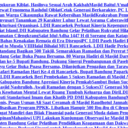
gukuran Kiblat, Hasilnya Sesuai Arah Kakbah
Masjid Baitul A’mal
Lewat Fenomena Rashdul Qiblat
Cetak Generasi Berkarakter, PC L
dan Warga Cikasungka Rawat Kebersihan Masjid
Keakraban Pemu
anyusari Tanamkan 29 Karakter Luhur Lewat Asrama Caberawit
ukturisasi Organisasi, LDII Rancaekek Perkuat Kinerja Kepengur
at Islam
LDII Kabupaten Bandung Gelar Pelatihan Rukyatul Hila
amatan Cilengkrang
Salat Idul Adha 1447 H di Soreang dan Kat
Bahas Kenakalan Remaja di Era Disrupsi
PC LDII Paseh Hadiri 
d to Musda VIII
Halal Bihalal MUI Rancaekek, LDII Hadir Perk
andang Bagikan 500 Takjil, Semarakkan Ramadan dan Pererat 
ang Gelar Buka Puasa Bersama, 80 Warga Hadiri di Masjid Dar
dan ke-5 Bupati Bandung, Dukung Sinergi Pembangunan di Pase
 Gelar Buka Puasa Bersama, Dilanjutkan Pengajian dan Taraw
Safari Ramadan Hari Ke-4 di Rancaekek, Bupati Bandung Papar
g
LDII Rancaekek Beri Pembekalan 5 Sukses Ramadan di Masjid 
Kabupaten Bandung Apresiasi Kinerja Pemkab
Sambut Bulan Suc
asjid Nashrulloh, Awali Ramadan dengan 5 Sukses
37 Generasi Mu
 Kesehatan Mental Lewat Ruang Tumbuh Keluarga dan Diri
LDII
uti Standarisasi Imam dan Khatib PD DMI Kabupaten Bandung
nis, Pesan Usman Ali Saat Ceramah di Masjid Raudhotul Jannah
isasikan Program PPKK, Libatkan Hampir 500 Ibu-ibu di Cileun
 Mandiri dan Bijak Finansial pada Generasi Muda dalam Peng
pinan
Mahasiswi UPI Lakukan Kunjungan Observasi ke Masjid B
en Bandung Gelar Pelatihan Pendidikan Keagamaan dan Dakw