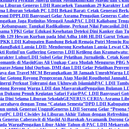
ikmalaya Perkuat Sinergi untuk Memakmurkan Masjid dan Ukhu
a Liburan Generus LDII Rancaekek Tanamkan 29 Karakter Lu
ma Liburan Sekolah PC LDII Bekasi Barat: Cetak Generasi Berk
Resmi DPP
LDII Banyusari Gelar Asrama Pengajian Generus Cabe
ngatkan Jaga Rutinitas Mengaji Anak
PAC LDII Kaliabang Tenga
 Kebangsaan: Tangkal Radikalisme, Perkuat Nilai Pancasila
LDII
rsama YPKI Gelar Edukasi Kesehatan Deteksi Dini Kanker dan 
lih 129 Hewan Kurban pada Idul Adha 1446 H
LDII Garut Teka
 PPKK LDII Kabupaten Bandung Bekali Remaja Putri Menuju R
ndang
Bakti Lansia LDII: Mendorong Kesehatan Lansia Lewat 
ti Rutin
Fun Gathering Generus LDII Ketileng dan Kramatwatu:
Karakter Luhur
LDII Sulsel Gelar Pelatihan Jurnalistik, Cetak Ko
mantis di Masjid
Gus Ali Ungkap Cara Mudah Mengurus PBG M
paray
Jelang Idul Qurban, DMI dan LDII Gelar Pelatihan Penyem
aya dan Travel MCM Berangkatkan 38 Jamaah Umroh
Warga LDI
lar Gotong Royong Pengecoran Atap Masjid Roudhotul Jannah
L
nergi Perkuat Toleransi dan Ukhuwah Islamiah
PAC LDII Tambaks
otong Royong Warga LDII dan Masyarakat
Pengajian Bulanan LD
an Dukung Penuh Kegiatan Safari Fajar
PAC LDII Banyusari Goto
ia Dini Selama Liburan Sekolah
GENERUS CERIA: Asrama Libura
karrahayu dengan Tema “Catatan Semesta”
DPD LDII Kabupaten 
un untuk Generasi Unggul
Generus LDII Soreang Gelar “Pesona
rut
PC LDII Ciwidey Isi Liburan Akhir Tahun dengan Refreshing 
n Generus Caberawit di Masjid Al-Barokah Arcamanik Dorong G
pada Warga
Pengajian Libur Akhir Tahun di PAC LDII Mekarrah