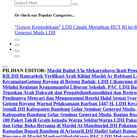
Search
for:
Or check our Popular Categories...
"Gowes Kemerdekaan" LDII Cimahi Meriahkan HUT RI ke-8
Generasi Muda LDII
PILIHAN EDITOR:
Masjid Baitul A’la Mekarrahayu Ikuti Pen
RI
LDII Rancaekek Verifikasi Arah Kiblat Masjid Ar Robbani 
Kecamatan
Gotong Royong di Bojong Badak: LDII Cikancung 
Melalui Kegiatan Keagamaan
Isi Liburan Sekolah, PAC LDII B
Tegaskan Arah Dakwah dan Pengabdian
Konsolidasi dan Restr
Pentingnya Mencari dan Mengonsumsi Rezeki Halal Sesuai Syari
Gotong Royong Warnai Pelaksanaan Kurban 1447 H. LDII Kec
Sosial
LDII Kabupaten Bandung Gelar Seminar Generasi Muda, 
Kabupaten Bandung Gelar Seminar Generasi Muda, Bagian Roa
180 Paket Takjil Gratis kepada Warga Sekitar
Warga LDII Pakut
dan Gelar Buka Bersama di Masjid Al-Manshurin
LDII Pakutand
Ramadan Bupati Bandung di Arjasari
LDII Hadiri Safari Rama
Bersama di Masjid Manbaul Huda
Warga PAC LDII Mekarrahayu