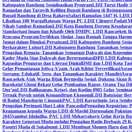
Kabupaten Bandung Sosialisasikan Program
LDII Turut Hadir 
Ramadan dan Tarawih Keliling Bupati Bandung di Bojongsoan
Bupati Bandung di Desa Rahayu
Safari Ramadan 1447 H, LDII 
Libatkan 100 Warga
Ratusan Warga PC LDII Cileunyi Padati M
Nikah Sambut Ramadan
LDII Kota Bandung Dorong Kesadaran
Standarisasi Imam dan Khatib Oleh DMI
PC LDII Rancaekek Ik
Rencana Program
Tertibkan Sholat, Jaga Rumah Tangga Harmo
Jumat dalam Bingkai Persatuan
LDII Kabupaten Bandung Sosial
Berkarakter Luhur
LDII Kabupaten Bandung Tanamkan Semangat
Pengajian Remaja: Tanamkan Semangat Dakwah dan Kepemim
Kader Muda Siap Dakwah dan Berorganisasi
DPD LDII Kabupat
Kapasitas Pengurus dan Literasi Digital
DMI dan LDII Kota Tas
Gelar Pemantauan Istiwa A’zam, Arah Kiblat Terverifikasi
Asram
Soreang: Edukatif, Seru, dan Tanamkan Karakter Mandiri
Asra
Rancaekek Ajak Warga Bijak Bermedia Sosial, Dukung Akun 
Barokatul Ghoni Bekasi Gelar Pembagian Rapor, Orang Tua Dii
Qur’an
LDII Balikpapan, Kejari, dan Kodim 0905 Gelar Seminar
Ternak Puyuh untuk Kemandirian Ekonomi
LDII Batujajar Be
di Baitul Manshurin Cinunuk
PAC LDII Kayuringin Jaya Sembe
Pengajian Peringati Hari Lahir Pancasila
Pengajian Keputrian:
Keagamaan kepada Warga LDII di Masjid Darussalam Pakuta
2045
Sambut Iduladha, PAC LDII Mekarrahayu Gelar Kerja Bak
Karakter Generasi Muda melalui Pengajian Rutin Berbasis 29 
Pasutri Muda di Sukabumi: LDII Membuat Momen Haru dan Ro