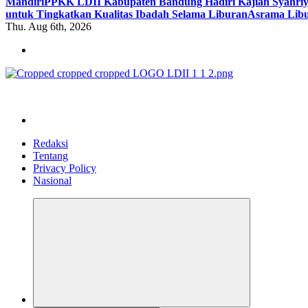
Mandiri
PPKK LDII Kabupaten Bandung Hadiri Kajian Syahri
untuk Tingkatkan Kualitas Ibadah Selama Liburan
Asrama Libu
Thu. Aug 6th, 2026
ldiikabbandung.or.id
Redaksi
Tentang
Privacy Policy
Nasional