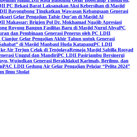
belihan Halal
LDII Kota Bandung Gelar Bootcamp Thoharoh,
I PC Bekasi Barat Laksanakan Aksi Kebersihan di Masjid
DII Bayongbong Tingkatkan Wawasan Kebangsaan Generasi
ari Gelar Pengajian Tafsir Qur’an di Masjid Al
II Makassar: Brigjen Pol Dr. Mokhamad Ngajib Apresiasi
ng Royong Bangun Fasilitas Baru di Masjid Nurul Ahya
PC
n dan Pembinaan Generasi Penerus oleh PC LDII
Cianjur Gelar Pengajian Akhir Tahun untuk Generasi
 Sahabat” di Masjid Manbaul Huda Katapang
PC LDII
ke Air Terjun Celak di Tenjolaya
Remaja Masjid Sabilla Rosyad
enerasi Unggul dan Mandiri
PC LDII Pasirjambu Bersinergi
ayu, Wujudkan Generasi Berakhlakul Karimah, Berilmu, dan
n
PAC LDII Gedung Air Gelar Pengajian Pelajar “Pelita 2024”
m Ilmu Sholat