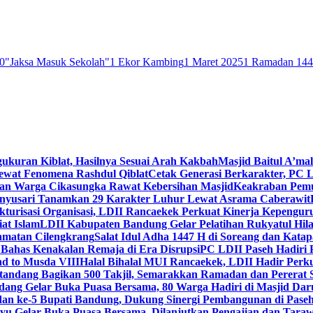
0
"Jaksa Masuk Sekolah"
1 Ekor Kambing
1 Maret 2025
1 Ramadan 14
gukuran Kiblat, Hasilnya Sesuai Arah Kakbah
Masjid Baitul A’mal
Lewat Fenomena Rashdul Qiblat
Cetak Generasi Berkarakter, PC L
dan Warga Cikasungka Rawat Kebersihan Masjid
Keakraban Pemu
anyusari Tanamkan 29 Karakter Luhur Lewat Asrama Caberawit
ukturisasi Organisasi, LDII Rancaekek Perkuat Kinerja Kepengur
at Islam
LDII Kabupaten Bandung Gelar Pelatihan Rukyatul Hila
amatan Cilengkrang
Salat Idul Adha 1447 H di Soreang dan Kat
Bahas Kenakalan Remaja di Era Disrupsi
PC LDII Paseh Hadiri 
d to Musda VIII
Halal Bihalal MUI Rancaekek, LDII Hadir Perk
andang Bagikan 500 Takjil, Semarakkan Ramadan dan Pererat 
ang Gelar Buka Puasa Bersama, 80 Warga Hadiri di Masjid Dar
dan ke-5 Bupati Bandung, Dukung Sinergi Pembangunan di Pase
 Gelar Buka Puasa Bersama, Dilanjutkan Pengajian dan Taraw