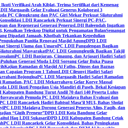
 Ikuti Verifikasi Arah Kiblat, Terima Sertifikat dari Kemenag
DII Margaasih Gelar Evaluasi Generus Kolaborasi 3
da PC Cilengkrang dan PAC Giri Mekar Perkuat Silaturahmi
Konsolidasi LDII Rancaekek Perkuat Sinergi PC-PAC,
usan dan Regenerasi Generasi Penerus
LDII Baleendah Ingatkan
l, Kenalkan Teleskop Digital untuk Pengamatan Bulan
Semangat
apang Dipadati Jamaah, Khotbah Tekankan Kepedulian
Pengukuhan Panitia Renovasi Masjid Agung
DPD LDII
uat Sinergi Ulama dan Umaro
PC LDII Pangalengan Bagikan
Silaturahmi Masyarakat
PAC LDII Gunungleutik Bagikan Takjil
ussalam
PC LDII Banjaran, Cimaung, dan Arjasari Hadiri Safari
h
Puluhan Generasi Muda LDII Soreang Gelar Buka Puasa
ih
Kajian Ramadan di Masjid Al Fathu, Dinsos dan Baznas
kan Capaian Program 1 Tahun
LDII Cileunyi Hadiri Safari
Arrabani Bojongloa
PC LDII Margaasih Hadiri Safari Ramadan
i Ramadan, PAC LDII Mekarrahayu Gelar Korve Massal
da LDII Ikuti Pengajian Usia Mandiri di Paseh, Bekal Kesiapan
 Kabupaten Bandung Turut Andil 70 dari 140 Peserta Lulus
Musyawarah Pemuda PC LDII Majalaya Bahas Evaluasi dan
PC LDII Rancaekek Hadiri Bahtsul Masa’il MUI, Bahas Sholat
yi
PC LDII Majalaya Dorong Generasi Penerus Alim, Faqih, dan
ajian “Gigih Preneur”
DPD LDII Kota Bandung Gelar
aitul Haq LDII Sukasari
DPD LDII Kabupaten Bandung Cetak
ah
PC LDII Rancaekek Gelar Konsolidasi, Bahas Peningkatan