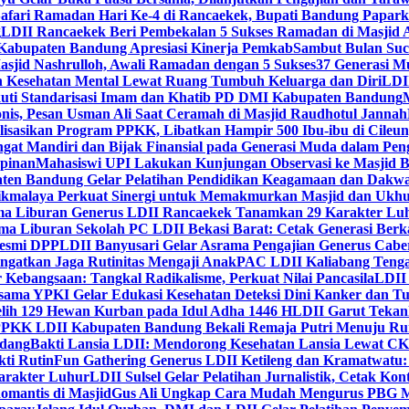
Safari Ramadan Hari Ke-4 di Rancaekek, Bupati Bandung Papar
g
LDII Rancaekek Beri Pembekalan 5 Sukses Ramadan di Masjid 
Kabupaten Bandung Apresiasi Kinerja Pemkab
Sambut Bulan Suc
asjid Nashrulloh, Awali Ramadan dengan 5 Sukses
37 Generasi Mu
 Kesehatan Mental Lewat Ruang Tumbuh Keluarga dan Diri
LDII
uti Standarisasi Imam dan Khatib PD DMI Kabupaten Bandung
nis, Pesan Usman Ali Saat Ceramah di Masjid Raudhotul Jannah
isasikan Program PPKK, Libatkan Hampir 500 Ibu-ibu di Cileun
 Mandiri dan Bijak Finansial pada Generasi Muda dalam Peng
pinan
Mahasiswi UPI Lakukan Kunjungan Observasi ke Masjid B
en Bandung Gelar Pelatihan Pendidikan Keagamaan dan Dakw
ikmalaya Perkuat Sinergi untuk Memakmurkan Masjid dan Ukhu
a Liburan Generus LDII Rancaekek Tanamkan 29 Karakter Lu
ma Liburan Sekolah PC LDII Bekasi Barat: Cetak Generasi Berk
Resmi DPP
LDII Banyusari Gelar Asrama Pengajian Generus Cabe
ngatkan Jaga Rutinitas Mengaji Anak
PAC LDII Kaliabang Tenga
 Kebangsaan: Tangkal Radikalisme, Perkuat Nilai Pancasila
LDII
rsama YPKI Gelar Edukasi Kesehatan Deteksi Dini Kanker dan 
lih 129 Hewan Kurban pada Idul Adha 1446 H
LDII Garut Teka
 PPKK LDII Kabupaten Bandung Bekali Remaja Putri Menuju R
ndang
Bakti Lansia LDII: Mendorong Kesehatan Lansia Lewat 
ti Rutin
Fun Gathering Generus LDII Ketileng dan Kramatwatu:
Karakter Luhur
LDII Sulsel Gelar Pelatihan Jurnalistik, Cetak Ko
mantis di Masjid
Gus Ali Ungkap Cara Mudah Mengurus PBG M