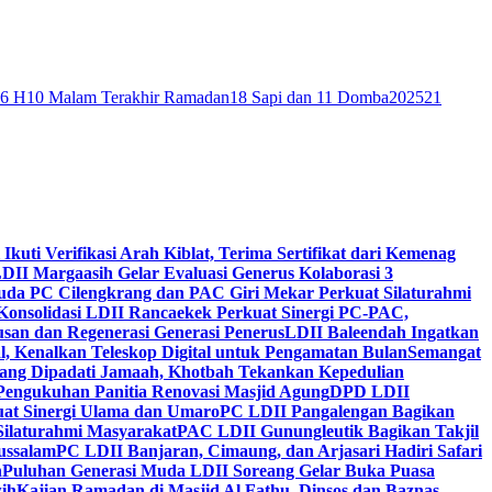
46 H
10 Malam Terakhir Ramadan
18 Sapi dan 11 Domba
2025
21
 Ikuti Verifikasi Arah Kiblat, Terima Sertifikat dari Kemenag
DII Margaasih Gelar Evaluasi Generus Kolaborasi 3
da PC Cilengkrang dan PAC Giri Mekar Perkuat Silaturahmi
Konsolidasi LDII Rancaekek Perkuat Sinergi PC-PAC,
usan dan Regenerasi Generasi Penerus
LDII Baleendah Ingatkan
l, Kenalkan Teleskop Digital untuk Pengamatan Bulan
Semangat
apang Dipadati Jamaah, Khotbah Tekankan Kepedulian
Pengukuhan Panitia Renovasi Masjid Agung
DPD LDII
uat Sinergi Ulama dan Umaro
PC LDII Pangalengan Bagikan
Silaturahmi Masyarakat
PAC LDII Gunungleutik Bagikan Takjil
ussalam
PC LDII Banjaran, Cimaung, dan Arjasari Hadiri Safari
h
Puluhan Generasi Muda LDII Soreang Gelar Buka Puasa
ih
Kajian Ramadan di Masjid Al Fathu, Dinsos dan Baznas