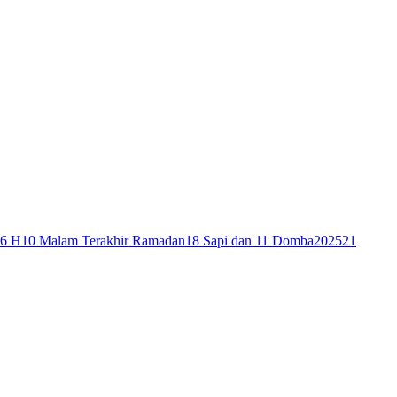
46 H
10 Malam Terakhir Ramadan
18 Sapi dan 11 Domba
2025
21