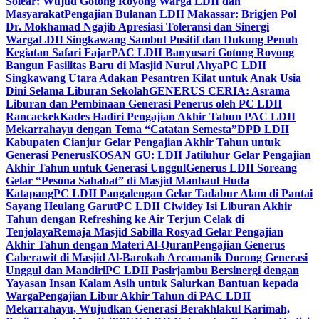
Solear: Wujud Gotong Royong Warga LDII dan
Masyarakat
Pengajian Bulanan LDII Makassar: Brigjen Pol
Dr. Mokhamad Ngajib Apresiasi Toleransi dan Sinergi
Warga
LDII Singkawang Sambut Positif dan Dukung Penuh
Kegiatan Safari Fajar
PAC LDII Banyusari Gotong Royong
Bangun Fasilitas Baru di Masjid Nurul Ahya
PC LDII
Singkawang Utara Adakan Pesantren Kilat untuk Anak Usia
Dini Selama Liburan Sekolah
GENERUS CERIA: Asrama
Liburan dan Pembinaan Generasi Penerus oleh PC LDII
Rancaekek
Kades Hadiri Pengajian Akhir Tahun PAC LDII
Mekarrahayu dengan Tema “Catatan Semesta”
DPD LDII
Kabupaten Cianjur Gelar Pengajian Akhir Tahun untuk
Generasi Penerus
KOSAN GU: LDII Jatiluhur Gelar Pengajian
Akhir Tahun untuk Generasi Unggul
Generus LDII Soreang
Gelar “Pesona Sahabat” di Masjid Manbaul Huda
Katapang
PC LDII Pangalengan Gelar Tadabur Alam di Pantai
Sayang Heulang Garut
PC LDII Ciwidey Isi Liburan Akhir
Tahun dengan Refreshing ke Air Terjun Celak di
Tenjolaya
Remaja Masjid Sabilla Rosyad Gelar Pengajian
Akhir Tahun dengan Materi Al-Quran
Pengajian Generus
Caberawit di Masjid Al-Barokah Arcamanik Dorong Generasi
Unggul dan Mandiri
PC LDII Pasirjambu Bersinergi dengan
Yayasan Insan Kalam Asih untuk Salurkan Bantuan kepada
Warga
Pengajian Libur Akhir Tahun di PAC LDII
Mekarrahayu, Wujudkan Generasi Berakhlakul Karimah,