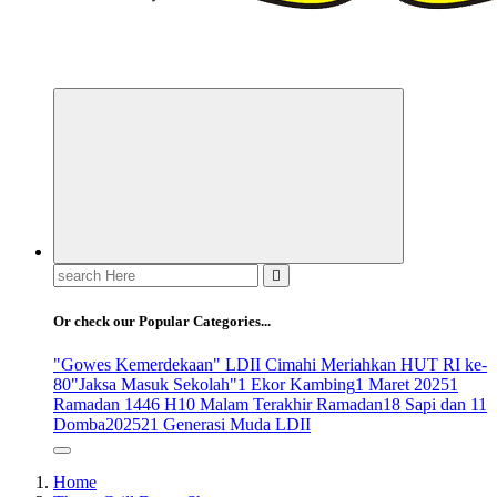
ldiikabbandung.or.id
Search
for:
Or check our Popular Categories...
"Gowes Kemerdekaan" LDII Cimahi Meriahkan HUT RI ke-
80
"Jaksa Masuk Sekolah"
1 Ekor Kambing
1 Maret 2025
1
Ramadan 1446 H
10 Malam Terakhir Ramadan
18 Sapi dan 11
Domba
2025
21 Generasi Muda LDII
Home