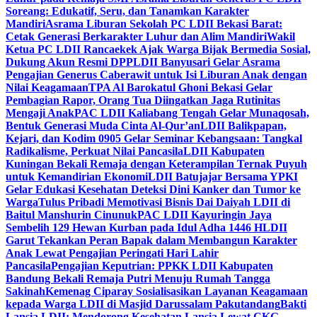
Soreang: Edukatif, Seru, dan Tanamkan Karakter
Mandiri
Asrama Liburan Sekolah PC LDII Bekasi Barat:
Cetak Generasi Berkarakter Luhur dan Alim Mandiri
Wakil
Ketua PC LDII Rancaekek Ajak Warga Bijak Bermedia Sosial,
Dukung Akun Resmi DPP
LDII Banyusari Gelar Asrama
Pengajian Generus Caberawit untuk Isi Liburan Anak dengan
Nilai Keagamaan
TPA Al Barokatul Ghoni Bekasi Gelar
Pembagian Rapor, Orang Tua Diingatkan Jaga Rutinitas
Mengaji Anak
PAC LDII Kaliabang Tengah Gelar Munaqosah,
Bentuk Generasi Muda Cinta Al-Qur’an
LDII Balikpapan,
Kejari, dan Kodim 0905 Gelar Seminar Kebangsaan: Tangkal
Radikalisme, Perkuat Nilai Pancasila
LDII Kabupaten
Kuningan Bekali Remaja dengan Keterampilan Ternak Puyuh
untuk Kemandirian Ekonomi
LDII Batujajar Bersama YPKI
Gelar Edukasi Kesehatan Deteksi Dini Kanker dan Tumor ke
Warga
Tulus Pribadi Memotivasi Bisnis Dai Daiyah LDII di
Baitul Manshurin Cinunuk
PAC LDII Kayuringin Jaya
Sembelih 129 Hewan Kurban pada Idul Adha 1446 H
LDII
Garut Tekankan Peran Bapak dalam Membangun Karakter
Anak Lewat Pengajian Peringati Hari Lahir
Pancasila
Pengajian Keputrian: PPKK LDII Kabupaten
Bandung Bekali Remaja Putri Menuju Rumah Tangga
Sakinah
Kemenag Ciparay Sosialisasikan Layanan Keagamaan
kepada Warga LDII di Masjid Darussalam Pakutandang
Bakti
Lansia LDII: Mendorong Kesehatan Lansia Lewat CKG,