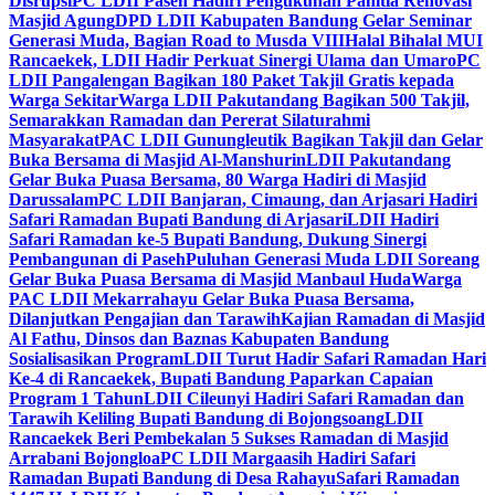
Disrupsi
PC LDII Paseh Hadiri Pengukuhan Panitia Renovasi
Masjid Agung
DPD LDII Kabupaten Bandung Gelar Seminar
Generasi Muda, Bagian Road to Musda VIII
Halal Bihalal MUI
Rancaekek, LDII Hadir Perkuat Sinergi Ulama dan Umaro
PC
LDII Pangalengan Bagikan 180 Paket Takjil Gratis kepada
Warga Sekitar
Warga LDII Pakutandang Bagikan 500 Takjil,
Semarakkan Ramadan dan Pererat Silaturahmi
Masyarakat
PAC LDII Gunungleutik Bagikan Takjil dan Gelar
Buka Bersama di Masjid Al-Manshurin
LDII Pakutandang
Gelar Buka Puasa Bersama, 80 Warga Hadiri di Masjid
Darussalam
PC LDII Banjaran, Cimaung, dan Arjasari Hadiri
Safari Ramadan Bupati Bandung di Arjasari
LDII Hadiri
Safari Ramadan ke-5 Bupati Bandung, Dukung Sinergi
Pembangunan di Paseh
Puluhan Generasi Muda LDII Soreang
Gelar Buka Puasa Bersama di Masjid Manbaul Huda
Warga
PAC LDII Mekarrahayu Gelar Buka Puasa Bersama,
Dilanjutkan Pengajian dan Tarawih
Kajian Ramadan di Masjid
Al Fathu, Dinsos dan Baznas Kabupaten Bandung
Sosialisasikan Program
LDII Turut Hadir Safari Ramadan Hari
Ke-4 di Rancaekek, Bupati Bandung Paparkan Capaian
Program 1 Tahun
LDII Cileunyi Hadiri Safari Ramadan dan
Tarawih Keliling Bupati Bandung di Bojongsoang
LDII
Rancaekek Beri Pembekalan 5 Sukses Ramadan di Masjid
Arrabani Bojongloa
PC LDII Margaasih Hadiri Safari
Ramadan Bupati Bandung di Desa Rahayu
Safari Ramadan