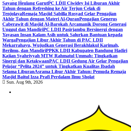
Sayang Heulang Garut
PC LDII Ciwidey Isi Liburan Akhir
Tahun dengan Refreshing ke Air Terjun Celak di
Tenjolaya
Remaja Masjid Sabilla Rosyad Gelar Pengajian
Akhir Tahun dengan Materi Al-Quran
Pengajian Generus
Caberawit di Masjid Al-Barokah Arcamanik Dorong Generasi
Unggul dan Mandiri
PC LDII Pasirjambu Bersinergi dengan
Yayasan Insan Kalam Asih untuk Salurkan Bantuan kepada
Warga
Pengajian Libur Akhir Tahun di PAC LDII
Mekarrahayu, Wujudkan Generasi Berakhlakul Karimah,
Berilmu, dan Mandiri
PPKK LDII Kabupaten Bandung Hadiri
Kajian Syahriyyah MTW Rahmatul Ummah: Tingkatkan
Sinergi dan Ketakwaan
PAC LDII Gedung Air Gelar Pengajian
Pelajar “Pelita 2024” untuk Tingkatkan Kualitas Ibadah
Selama Liburan
Asrama Libur Akhir Tahun: Pemuda Remaja
Masjid Baitul Izza Prafi Perdalam Ilmu Sholat
Sun. Aug 9th, 2026