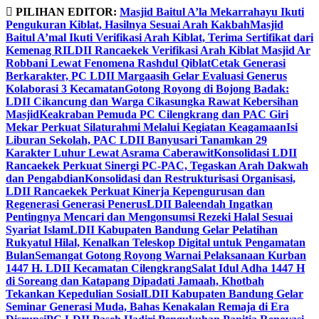
Skip
PILIHAN EDITOR:
Masjid Baitul A’la Mekarrahayu Ikuti
to
Pengukuran Kiblat, Hasilnya Sesuai Arah Kakbah
Masjid
content
Baitul A’mal Ikuti Verifikasi Arah Kiblat, Terima Sertifikat dari
Kemenag RI
LDII Rancaekek Verifikasi Arah Kiblat Masjid Ar
Robbani Lewat Fenomena Rashdul Qiblat
Cetak Generasi
Berkarakter, PC LDII Margaasih Gelar Evaluasi Generus
Kolaborasi 3 Kecamatan
Gotong Royong di Bojong Badak:
LDII Cikancung dan Warga Cikasungka Rawat Kebersihan
Masjid
Keakraban Pemuda PC Cilengkrang dan PAC Giri
Mekar Perkuat Silaturahmi Melalui Kegiatan Keagamaan
Isi
Liburan Sekolah, PAC LDII Banyusari Tanamkan 29
Karakter Luhur Lewat Asrama Caberawit
Konsolidasi LDII
Rancaekek Perkuat Sinergi PC-PAC, Tegaskan Arah Dakwah
dan Pengabdian
Konsolidasi dan Restrukturisasi Organisasi,
LDII Rancaekek Perkuat Kinerja Kepengurusan dan
Regenerasi Generasi Penerus
LDII Baleendah Ingatkan
Pentingnya Mencari dan Mengonsumsi Rezeki Halal Sesuai
Syariat Islam
LDII Kabupaten Bandung Gelar Pelatihan
Rukyatul Hilal, Kenalkan Teleskop Digital untuk Pengamatan
Bulan
Semangat Gotong Royong Warnai Pelaksanaan Kurban
1447 H. LDII Kecamatan Cilengkrang
Salat Idul Adha 1447 H
di Soreang dan Katapang Dipadati Jamaah, Khotbah
Tekankan Kepedulian Sosial
LDII Kabupaten Bandung Gelar
Seminar Generasi Muda, Bahas Kenakalan Remaja di Era