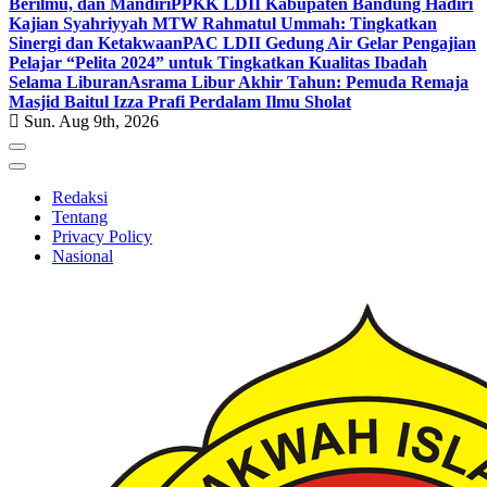
Berilmu, dan Mandiri
PPKK LDII Kabupaten Bandung Hadiri
Kajian Syahriyyah MTW Rahmatul Ummah: Tingkatkan
Sinergi dan Ketakwaan
PAC LDII Gedung Air Gelar Pengajian
Pelajar “Pelita 2024” untuk Tingkatkan Kualitas Ibadah
Selama Liburan
Asrama Libur Akhir Tahun: Pemuda Remaja
Masjid Baitul Izza Prafi Perdalam Ilmu Sholat
Sun. Aug 9th, 2026
Redaksi
Tentang
Privacy Policy
Nasional