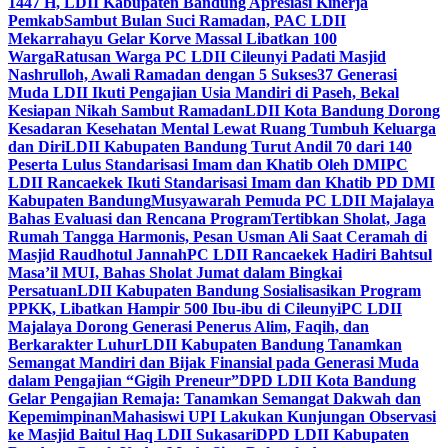
1447 H, LDII Kabupaten Bandung Apresiasi Kinerja
Pemkab
Sambut Bulan Suci Ramadan, PAC LDII
Mekarrahayu Gelar Korve Massal Libatkan 100
Warga
Ratusan Warga PC LDII Cileunyi Padati Masjid
Nashrulloh, Awali Ramadan dengan 5 Sukses
37 Generasi
Muda LDII Ikuti Pengajian Usia Mandiri di Paseh, Bekal
Kesiapan Nikah Sambut Ramadan
LDII Kota Bandung Dorong
Kesadaran Kesehatan Mental Lewat Ruang Tumbuh Keluarga
dan Diri
LDII Kabupaten Bandung Turut Andil 70 dari 140
Peserta Lulus Standarisasi Imam dan Khatib Oleh DMI
PC
LDII Rancaekek Ikuti Standarisasi Imam dan Khatib PD DMI
Kabupaten Bandung
Musyawarah Pemuda PC LDII Majalaya
Bahas Evaluasi dan Rencana Program
Tertibkan Sholat, Jaga
Rumah Tangga Harmonis, Pesan Usman Ali Saat Ceramah di
Masjid Raudhotul Jannah
PC LDII Rancaekek Hadiri Bahtsul
Masa’il MUI, Bahas Sholat Jumat dalam Bingkai
Persatuan
LDII Kabupaten Bandung Sosialisasikan Program
PPKK, Libatkan Hampir 500 Ibu-ibu di Cileunyi
PC LDII
Majalaya Dorong Generasi Penerus Alim, Faqih, dan
Berkarakter Luhur
LDII Kabupaten Bandung Tanamkan
Semangat Mandiri dan Bijak Finansial pada Generasi Muda
dalam Pengajian “Gigih Preneur”
DPD LDII Kota Bandung
Gelar Pengajian Remaja: Tanamkan Semangat Dakwah dan
Kepemimpinan
Mahasiswi UPI Lakukan Kunjungan Observasi
ke Masjid Baitul Haq LDII Sukasari
DPD LDII Kabupaten