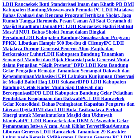
LDII Rancaekek Ikuti Standarisasi Imam dan Khatib PD DMI
Kabupaten Bandung
Musyawarah Pemuda PC LDII Majalaya
Bahas Evaluasi dan Rencana Program
Tertibkan Sholat, Jaga
Rumah Tangga Harmonis, Pesan Usman Ali Saat Ceramah di
Masjid Raudhotul Jannah
PC LDII Rancaekek Hadiri Bahtsul
Masa’il MUI, Bahas Sholat Jumat dalam Bingkai
Persatuan
LDII Kabupaten Bandung Sosialisasikan Program
PPKK, Libatkan Hampir 500 Ibu-ibu di Cileunyi
PC LDII
Majalaya Dorong Generasi Penerus Alim, Faqih, dan
Berkarakter Luhur
LDII Kabupaten Bandung Tanamkan
Semangat Mandiri dan Bijak Finansial pada Generasi Muda
dalam Pengajian “Gigih Preneur”
DPD LDII Kota Bandung
Gelar Pengajian Remaja: Tanamkan Semangat Dakwah dan
Kepemimpinan
Mahasiswi UPI Lakukan Kunjungan Observasi
ke Masjid Baitul Haq LDII Sukasari
DPD LDII Kabupaten
Bandung Cetak Kader Muda Siap Dakwah dan
Berorganisasi
DPD LDII Kabupaten Bandung Gelar Pelatihan
Pendidikan Keagamaan dan Dakwah
PC LDII Rancaekek
Gelar Konsolidasi, Bahas Peningkatan Kapasitas Pengurus dan
Literasi Digital
DMI dan LDII Kota Tasikmalaya Perkuat
Sinergi untuk Memakmurkan Masjid dan Ukhuwah
Islamiyah
PC LDII Rancaekek dan DKM Al Awwabin Gelar
Pemantauan Istiwa A’zam, Arah Kiblat Terverifikasi
Asrama
Liburan Generus LDII Rancaekek Tanamkan 29 Karakter
Luhur pada Remaja SMP
Asrama Liburan Generus PC LDII