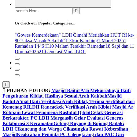
Search
for:
Or check our Popular Categories...
"Gowes Kemerdekaan" LDII Cimahi Meriahkan HUT RI ke-
80
"Jaksa Masuk Sekolah"
1 Ekor Kambing
1 Maret 2025
1
Ramadan 1446 H
10 Malam Terakhir Ramadan
18 Sapi dan 11
Domba
2025
21 Generasi Muda LDII
PILIHAN EDITOR:
Masjid Baitul A’la Mekarrahayu Ikuti
Pengukuran Kiblat, Hasilnya Sesuai Arah Kakbah
Masjid
Baitul A’mal Ikuti Verifikasi Arah Kiblat, Terima Sertifikat dari
Kemenag RI
LDII Rancaekek Verifikasi Arah Kiblat Masjid Ar
Robbani Lewat Fenomena Rashdul Qiblat
Cetak Generasi
Berkarakter, PC LDII Margaasih Gelar Evaluasi Generus
Kolaborasi 3 Kecamatan
Gotong Royong di Bojong Badak:
LDII Cikancung dan Warga Cikasungka Rawat Kebersihan
Masjid
Keakraban Pemuda PC Cilengkrang dan PAC Giri