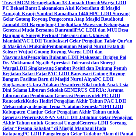
Travel MCM Berangkatkan 38 Jamaah Umroh
Warga LDII
PC Bekasi Barat Laksanakan Aksi Kebersihan di Masjid
Annajah Kranji Sambut Ramadhan 1446 H
PC LDII Soreang
Gelar Gotong Royong Pengecoran Atap Masjid Roudhotul
Jannah
LDII Bayongbong Tingkatkan Wawasan Kebangsaan
Generasi Muda Bersama Danramil
PAC LDII dan MUI Desa
Hanjuang: Sinergi Perkuat Toleransi dan Ukhuwah
Islamiah
PAC LDII Tambaksari Gelar Pengajian Tafsir Qur’an
di Masjid Al Mukmin
Pembangunan Masjid Nurul Fatah di
Solear: Wujud Gotong Royong Warga LDII dan
Masyarakat
Pengajian Bulanan LDII Makassar: Brigjen Pol
Dr. Mokhamad Ngajib Apresiasi Toleransi dan Sinergi
Warga
LDII Singkawang Sambut Positif dan Dukung Penuh
Kegiatan Safari Fajar
PAC LDII Banyusari Gotong Royong
Bangun Fasilitas Baru di Masjid Nurul Ahya
PC LDII
Singkawang Utara Adakan Pesantren Kilat untuk Anak Usia
Dini Selama Liburan Sekolah
GENERUS CERIA: Asrama
Liburan dan Pembinaan Generasi Penerus oleh PC LDII
Rancaekek
Kades Hadiri Pengajian Akhir Tahun PAC LDII
Mekarrahayu dengan Tema “Catatan Semesta”
DPD LDII
Kabupaten Cianjur Gelar Pengajian Akhir Tahun untuk
Generasi Penerus
KOSAN GU: LDII Jatiluhur Gelar Pengajian
Akhir Tahun untuk Generasi Unggul
Generus LDII Soreang
Gelar “Pesona Sahabat” di Masjid Manbaul Huda
Katapang
PC LDII Pangalengan Gelar Tadabur Alam di Pantai