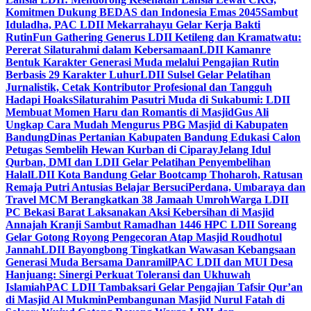
Komitmen Dukung BEDAS dan Indonesia Emas 2045
Sambut
Iduladha, PAC LDII Mekarrahayu Gelar Kerja Bakti
Rutin
Fun Gathering Generus LDII Ketileng dan Kramatwatu:
Pererat Silaturahmi dalam Kebersamaan
LDII Kamanre
Bentuk Karakter Generasi Muda melalui Pengajian Rutin
Berbasis 29 Karakter Luhur
LDII Sulsel Gelar Pelatihan
Jurnalistik, Cetak Kontributor Profesional dan Tangguh
Hadapi Hoaks
Silaturahim Pasutri Muda di Sukabumi: LDII
Membuat Momen Haru dan Romantis di Masjid
Gus Ali
Ungkap Cara Mudah Mengurus PBG Masjid di Kabupaten
Bandung
Dinas Pertanian Kabupaten Bandung Edukasi Calon
Petugas Sembelih Hewan Kurban di Ciparay
Jelang Idul
Qurban, DMI dan LDII Gelar Pelatihan Penyembelihan
Halal
LDII Kota Bandung Gelar Bootcamp Thoharoh, Ratusan
Remaja Putri Antusias Belajar Bersuci
Perdana, Umbaraya dan
Travel MCM Berangkatkan 38 Jamaah Umroh
Warga LDII
PC Bekasi Barat Laksanakan Aksi Kebersihan di Masjid
Annajah Kranji Sambut Ramadhan 1446 H
PC LDII Soreang
Gelar Gotong Royong Pengecoran Atap Masjid Roudhotul
Jannah
LDII Bayongbong Tingkatkan Wawasan Kebangsaan
Generasi Muda Bersama Danramil
PAC LDII dan MUI Desa
Hanjuang: Sinergi Perkuat Toleransi dan Ukhuwah
Islamiah
PAC LDII Tambaksari Gelar Pengajian Tafsir Qur’an
di Masjid Al Mukmin
Pembangunan Masjid Nurul Fatah di