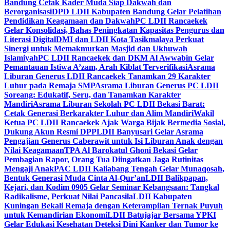
Bandung Cetak Kader Muda Siap Dakwah dan
Berorganisasi
DPD LDII Kabupaten Bandung Gelar Pelatihan
Pendidikan Keagamaan dan Dakwah
PC LDII Rancaekek
Gelar Konsolidasi, Bahas Peningkatan Kapasitas Pengurus dan
Literasi Digital
DMI dan LDII Kota Tasikmalaya Perkuat
Sinergi untuk Memakmurkan Masjid dan Ukhuwah
Islamiyah
PC LDII Rancaekek dan DKM Al Awwabin Gelar
Pemantauan Istiwa A’zam, Arah Kiblat Terverifikasi
Asrama
Liburan Generus LDII Rancaekek Tanamkan 29 Karakter
Luhur pada Remaja SMP
Asrama Liburan Generus PC LDII
Soreang: Edukatif, Seru, dan Tanamkan Karakter
Mandiri
Asrama Liburan Sekolah PC LDII Bekasi Barat:
Cetak Generasi Berkarakter Luhur dan Alim Mandiri
Wakil
Ketua PC LDII Rancaekek Ajak Warga Bijak Bermedia Sosial,
Dukung Akun Resmi DPP
LDII Banyusari Gelar Asrama
Pengajian Generus Caberawit untuk Isi Liburan Anak dengan
Nilai Keagamaan
TPA Al Barokatul Ghoni Bekasi Gelar
Pembagian Rapor, Orang Tua Diingatkan Jaga Rutinitas
Mengaji Anak
PAC LDII Kaliabang Tengah Gelar Munaqosah,
Bentuk Generasi Muda Cinta Al-Qur’an
LDII Balikpapan,
Kejari, dan Kodim 0905 Gelar Seminar Kebangsaan: Tangkal
Radikalisme, Perkuat Nilai Pancasila
LDII Kabupaten
Kuningan Bekali Remaja dengan Keterampilan Ternak Puyuh
untuk Kemandirian Ekonomi
LDII Batujajar Bersama YPKI
Gelar Edukasi Kesehatan Deteksi Dini Kanker dan Tumor ke