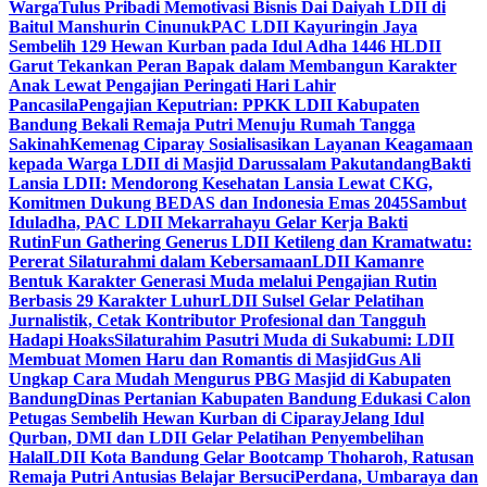
Warga
Tulus Pribadi Memotivasi Bisnis Dai Daiyah LDII di
Baitul Manshurin Cinunuk
PAC LDII Kayuringin Jaya
Sembelih 129 Hewan Kurban pada Idul Adha 1446 H
LDII
Garut Tekankan Peran Bapak dalam Membangun Karakter
Anak Lewat Pengajian Peringati Hari Lahir
Pancasila
Pengajian Keputrian: PPKK LDII Kabupaten
Bandung Bekali Remaja Putri Menuju Rumah Tangga
Sakinah
Kemenag Ciparay Sosialisasikan Layanan Keagamaan
kepada Warga LDII di Masjid Darussalam Pakutandang
Bakti
Lansia LDII: Mendorong Kesehatan Lansia Lewat CKG,
Komitmen Dukung BEDAS dan Indonesia Emas 2045
Sambut
Iduladha, PAC LDII Mekarrahayu Gelar Kerja Bakti
Rutin
Fun Gathering Generus LDII Ketileng dan Kramatwatu:
Pererat Silaturahmi dalam Kebersamaan
LDII Kamanre
Bentuk Karakter Generasi Muda melalui Pengajian Rutin
Berbasis 29 Karakter Luhur
LDII Sulsel Gelar Pelatihan
Jurnalistik, Cetak Kontributor Profesional dan Tangguh
Hadapi Hoaks
Silaturahim Pasutri Muda di Sukabumi: LDII
Membuat Momen Haru dan Romantis di Masjid
Gus Ali
Ungkap Cara Mudah Mengurus PBG Masjid di Kabupaten
Bandung
Dinas Pertanian Kabupaten Bandung Edukasi Calon
Petugas Sembelih Hewan Kurban di Ciparay
Jelang Idul
Qurban, DMI dan LDII Gelar Pelatihan Penyembelihan
Halal
LDII Kota Bandung Gelar Bootcamp Thoharoh, Ratusan
Remaja Putri Antusias Belajar Bersuci
Perdana, Umbaraya dan