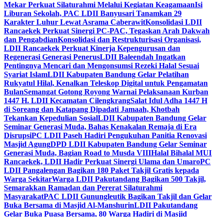
Mekar Perkuat Silaturahmi Melalui Kegiatan Keagamaan
Isi
Liburan Sekolah, PAC LDII Banyusari Tanamkan 29
Karakter Luhur Lewat Asrama Caberawit
Konsolidasi LDII
Rancaekek Perkuat Sinergi PC-PAC, Tegaskan Arah Dakwah
dan Pengabdian
Konsolidasi dan Restrukturisasi Organisasi,
LDII Rancaekek Perkuat Kinerja Kepengurusan dan
Regenerasi Generasi Penerus
LDII Baleendah Ingatkan
Pentingnya Mencari dan Mengonsumsi Rezeki Halal Sesuai
Syariat Islam
LDII Kabupaten Bandung Gelar Pelatihan
Rukyatul Hilal, Kenalkan Teleskop Digital untuk Pengamatan
Bulan
Semangat Gotong Royong Warnai Pelaksanaan Kurban
1447 H. LDII Kecamatan Cilengkrang
Salat Idul Adha 1447 H
di Soreang dan Katapang Dipadati Jamaah, Khotbah
Tekankan Kepedulian Sosial
LDII Kabupaten Bandung Gelar
Seminar Generasi Muda, Bahas Kenakalan Remaja di Era
Disrupsi
PC LDII Paseh Hadiri Pengukuhan Panitia Renovasi
Masjid Agung
DPD LDII Kabupaten Bandung Gelar Seminar
Generasi Muda, Bagian Road to Musda VIII
Halal Bihalal MUI
Rancaekek, LDII Hadir Perkuat Sinergi Ulama dan Umaro
PC
LDII Pangalengan Bagikan 180 Paket Takjil Gratis kepada
Warga Sekitar
Warga LDII Pakutandang Bagikan 500 Takjil,
Semarakkan Ramadan dan Pererat Silaturahmi
Masyarakat
PAC LDII Gunungleutik Bagikan Takjil dan Gelar
Buka Bersama di Masjid Al-Manshurin
LDII Pakutandang
Gelar Buka Puasa Bersama, 80 Warga Hadiri di Masjid