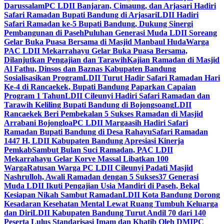
Darussalam
PC LDII Banjaran, Cimaung, dan Arjasari Hadiri
Safari Ramadan Bupati Bandung di Arjasari
LDII Hadiri
Safari Ramadan ke-5 Bupati Bandung, Dukung Sinergi
Pembangunan di Paseh
Puluhan Generasi Muda LDII Soreang
Gelar Buka Puasa Bersama di Masjid Manbaul Huda
Warga
PAC LDII Mekarrahayu Gelar Buka Puasa Bersama,
Dilanjutkan Pengajian dan Tarawih
Kajian Ramadan di Masjid
Al Fathu, Dinsos dan Baznas Kabupaten Bandung
Sosialisasikan Program
LDII Turut Hadir Safari Ramadan Hari
Ke-4 di Rancaekek, Bupati Bandung Paparkan Capaian
Program 1 Tahun
LDII Cileunyi Hadiri Safari Ramadan dan
Tarawih Keliling Bupati Bandung di Bojongsoang
LDII
Rancaekek Beri Pembekalan 5 Sukses Ramadan di Masjid
Arrabani Bojongloa
PC LDII Margaasih Hadiri Safari
Ramadan Bupati Bandung di Desa Rahayu
Safari Ramadan
1447 H, LDII Kabupaten Bandung Apresiasi Kinerja
Pemkab
Sambut Bulan Suci Ramadan, PAC LDII
Mekarrahayu Gelar Korve Massal Libatkan 100
Warga
Ratusan Warga PC LDII Cileunyi Padati Masjid
Nashrulloh, Awali Ramadan dengan 5 Sukses
37 Generasi
Muda LDII Ikuti Pengajian Usia Mandiri di Paseh, Bekal
Kesiapan Nikah Sambut Ramadan
LDII Kota Bandung Dorong
Kesadaran Kesehatan Mental Lewat Ruang Tumbuh Keluarga
dan Diri
LDII Kabupaten Bandung Turut Andil 70 dari 140
Peserta Lulus Standarisasi Imam dan Khatib Oleh DMI
PC