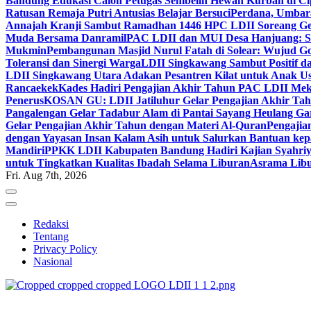
Bandung Edukasi Calon Petugas Sembelih Hewan Kurban di Ci
Ratusan Remaja Putri Antusias Belajar Bersuci
Perdana, Umbar
Annajah Kranji Sambut Ramadhan 1446 H
PC LDII Soreang Ge
Muda Bersama Danramil
PAC LDII dan MUI Desa Hanjuang: Si
Mukmin
Pembangunan Masjid Nurul Fatah di Solear: Wujud G
Toleransi dan Sinergi Warga
LDII Singkawang Sambut Positif d
LDII Singkawang Utara Adakan Pesantren Kilat untuk Anak Us
Rancaekek
Kades Hadiri Pengajian Akhir Tahun PAC LDII Me
Penerus
KOSAN GU: LDII Jatiluhur Gelar Pengajian Akhir Tah
Pangalengan Gelar Tadabur Alam di Pantai Sayang Heulang Ga
Gelar Pengajian Akhir Tahun dengan Materi Al-Quran
Pengajia
dengan Yayasan Insan Kalam Asih untuk Salurkan Bantuan ke
Mandiri
PPKK LDII Kabupaten Bandung Hadiri Kajian Syahri
untuk Tingkatkan Kualitas Ibadah Selama Liburan
Asrama Libu
Fri. Aug 7th, 2026
Redaksi
Tentang
Privacy Policy
Nasional
ldiikabbandung.or.id