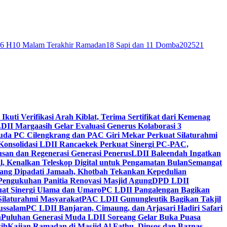
46 H
10 Malam Terakhir Ramadan
18 Sapi dan 11 Domba
2025
21
 Ikuti Verifikasi Arah Kiblat, Terima Sertifikat dari Kemenag
DII Margaasih Gelar Evaluasi Generus Kolaborasi 3
da PC Cilengkrang dan PAC Giri Mekar Perkuat Silaturahmi
Konsolidasi LDII Rancaekek Perkuat Sinergi PC-PAC,
usan dan Regenerasi Generasi Penerus
LDII Baleendah Ingatkan
l, Kenalkan Teleskop Digital untuk Pengamatan Bulan
Semangat
apang Dipadati Jamaah, Khotbah Tekankan Kepedulian
Pengukuhan Panitia Renovasi Masjid Agung
DPD LDII
uat Sinergi Ulama dan Umaro
PC LDII Pangalengan Bagikan
Silaturahmi Masyarakat
PAC LDII Gunungleutik Bagikan Takjil
ussalam
PC LDII Banjaran, Cimaung, dan Arjasari Hadiri Safari
h
Puluhan Generasi Muda LDII Soreang Gelar Buka Puasa
ih
Kajian Ramadan di Masjid Al Fathu, Dinsos dan Baznas