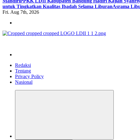
Mandiri
PPKK LDII Kabupaten Bandung Hadiri Kajian Syahri
untuk Tingkatkan Kualitas Ibadah Selama Liburan
Asrama Libu
Fri. Aug 7th, 2026
ldiikabbandung.or.id
Redaksi
Tentang
Privacy Policy
Nasional