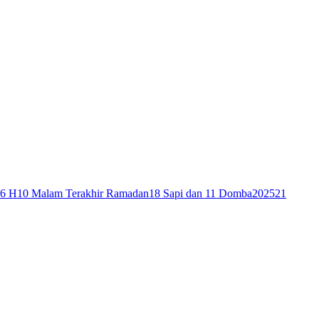
46 H
10 Malam Terakhir Ramadan
18 Sapi dan 11 Domba
2025
21