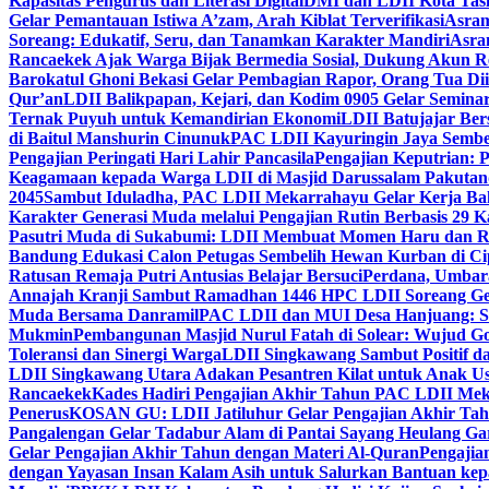
Kapasitas Pengurus dan Literasi Digital
DMI dan LDII Kota Tas
Gelar Pemantauan Istiwa A’zam, Arah Kiblat Terverifikasi
Asram
Soreang: Edukatif, Seru, dan Tanamkan Karakter Mandiri
Asra
Rancaekek Ajak Warga Bijak Bermedia Sosial, Dukung Akun 
Barokatul Ghoni Bekasi Gelar Pembagian Rapor, Orang Tua Dii
Qur’an
LDII Balikpapan, Kejari, dan Kodim 0905 Gelar Seminar
Ternak Puyuh untuk Kemandirian Ekonomi
LDII Batujajar Be
di Baitul Manshurin Cinunuk
PAC LDII Kayuringin Jaya Sembe
Pengajian Peringati Hari Lahir Pancasila
Pengajian Keputrian:
Keagamaan kepada Warga LDII di Masjid Darussalam Pakuta
2045
Sambut Iduladha, PAC LDII Mekarrahayu Gelar Kerja Bak
Karakter Generasi Muda melalui Pengajian Rutin Berbasis 29 
Pasutri Muda di Sukabumi: LDII Membuat Momen Haru dan Ro
Bandung Edukasi Calon Petugas Sembelih Hewan Kurban di Ci
Ratusan Remaja Putri Antusias Belajar Bersuci
Perdana, Umbar
Annajah Kranji Sambut Ramadhan 1446 H
PC LDII Soreang Ge
Muda Bersama Danramil
PAC LDII dan MUI Desa Hanjuang: Si
Mukmin
Pembangunan Masjid Nurul Fatah di Solear: Wujud G
Toleransi dan Sinergi Warga
LDII Singkawang Sambut Positif d
LDII Singkawang Utara Adakan Pesantren Kilat untuk Anak Us
Rancaekek
Kades Hadiri Pengajian Akhir Tahun PAC LDII Me
Penerus
KOSAN GU: LDII Jatiluhur Gelar Pengajian Akhir Tah
Pangalengan Gelar Tadabur Alam di Pantai Sayang Heulang Ga
Gelar Pengajian Akhir Tahun dengan Materi Al-Quran
Pengajia
dengan Yayasan Insan Kalam Asih untuk Salurkan Bantuan ke