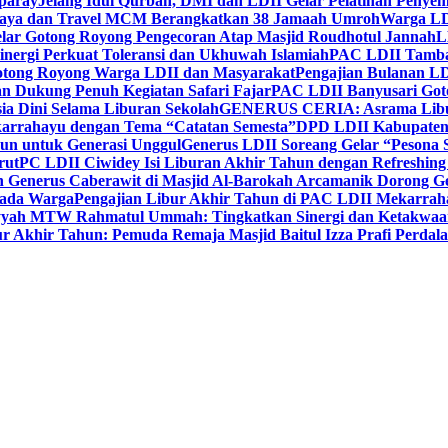
paray
Jelang Idul Qurban, DMI dan LDII Gelar Pelatihan Penyem
aya dan Travel MCM Berangkatkan 38 Jamaah Umroh
Warga LDI
lar Gotong Royong Pengecoran Atap Masjid Roudhotul Jannah
L
nergi Perkuat Toleransi dan Ukhuwah Islamiah
PAC LDII Tambaks
otong Royong Warga LDII dan Masyarakat
Pengajian Bulanan LD
an Dukung Penuh Kegiatan Safari Fajar
PAC LDII Banyusari Goto
ia Dini Selama Liburan Sekolah
GENERUS CERIA: Asrama Libura
karrahayu dengan Tema “Catatan Semesta”
DPD LDII Kabupaten 
un untuk Generasi Unggul
Generus LDII Soreang Gelar “Pesona
rut
PC LDII Ciwidey Isi Liburan Akhir Tahun dengan Refreshing 
n Generus Caberawit di Masjid Al-Barokah Arcamanik Dorong G
pada Warga
Pengajian Libur Akhir Tahun di PAC LDII Mekarrah
yyah MTW Rahmatul Ummah: Tingkatkan Sinergi dan Ketakwaa
r Akhir Tahun: Pemuda Remaja Masjid Baitul Izza Prafi Perdala