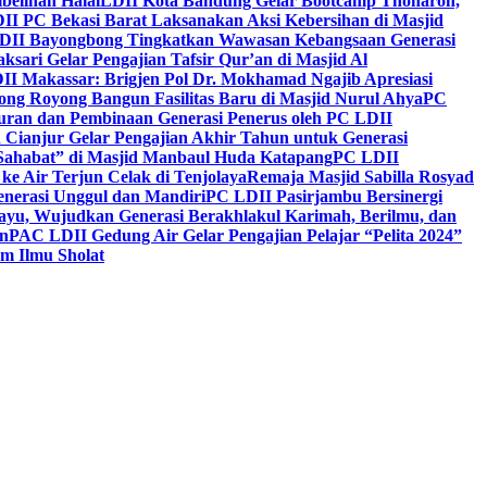
belihan Halal
LDII Kota Bandung Gelar Bootcamp Thoharoh,
I PC Bekasi Barat Laksanakan Aksi Kebersihan di Masjid
DII Bayongbong Tingkatkan Wawasan Kebangsaan Generasi
ari Gelar Pengajian Tafsir Qur’an di Masjid Al
II Makassar: Brigjen Pol Dr. Mokhamad Ngajib Apresiasi
ng Royong Bangun Fasilitas Baru di Masjid Nurul Ahya
PC
n dan Pembinaan Generasi Penerus oleh PC LDII
Cianjur Gelar Pengajian Akhir Tahun untuk Generasi
 Sahabat” di Masjid Manbaul Huda Katapang
PC LDII
ke Air Terjun Celak di Tenjolaya
Remaja Masjid Sabilla Rosyad
enerasi Unggul dan Mandiri
PC LDII Pasirjambu Bersinergi
ayu, Wujudkan Generasi Berakhlakul Karimah, Berilmu, dan
n
PAC LDII Gedung Air Gelar Pengajian Pelajar “Pelita 2024”
m Ilmu Sholat