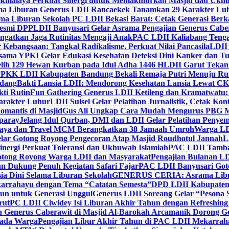
ikmalaya Perkuat Sinergi untuk Memakmurkan Masjid dan Ukhu
a Liburan Generus LDII Rancaekek Tanamkan 29 Karakter Lu
ma Liburan Sekolah PC LDII Bekasi Barat: Cetak Generasi Berk
Resmi DPP
LDII Banyusari Gelar Asrama Pengajian Generus Cabe
ngatkan Jaga Rutinitas Mengaji Anak
PAC LDII Kaliabang Tenga
 Kebangsaan: Tangkal Radikalisme, Perkuat Nilai Pancasila
LDII
rsama YPKI Gelar Edukasi Kesehatan Deteksi Dini Kanker dan 
lih 129 Hewan Kurban pada Idul Adha 1446 H
LDII Garut Teka
 PPKK LDII Kabupaten Bandung Bekali Remaja Putri Menuju R
ndang
Bakti Lansia LDII: Mendorong Kesehatan Lansia Lewat 
ti Rutin
Fun Gathering Generus LDII Ketileng dan Kramatwatu:
Karakter Luhur
LDII Sulsel Gelar Pelatihan Jurnalistik, Cetak Ko
mantis di Masjid
Gus Ali Ungkap Cara Mudah Mengurus PBG M
paray
Jelang Idul Qurban, DMI dan LDII Gelar Pelatihan Penyem
aya dan Travel MCM Berangkatkan 38 Jamaah Umroh
Warga LDI
lar Gotong Royong Pengecoran Atap Masjid Roudhotul Jannah
L
nergi Perkuat Toleransi dan Ukhuwah Islamiah
PAC LDII Tambaks
otong Royong Warga LDII dan Masyarakat
Pengajian Bulanan LD
an Dukung Penuh Kegiatan Safari Fajar
PAC LDII Banyusari Goto
ia Dini Selama Liburan Sekolah
GENERUS CERIA: Asrama Libura
karrahayu dengan Tema “Catatan Semesta”
DPD LDII Kabupaten 
un untuk Generasi Unggul
Generus LDII Soreang Gelar “Pesona
rut
PC LDII Ciwidey Isi Liburan Akhir Tahun dengan Refreshing 
n Generus Caberawit di Masjid Al-Barokah Arcamanik Dorong G
pada Warga
Pengajian Libur Akhir Tahun di PAC LDII Mekarrah