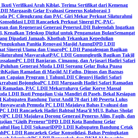
 Ikuti Verifikasi Arah Kiblat, Terima Sertifikat dari Kemenag
DII Margaasih Gelar Evaluasi Generus Kolaborasi 3
da PC Cilengkrang dan PAC Giri Mekar Perkuat Silaturahmi
Konsolidasi LDII Rancaekek Perkuat Sinergi PC-PAC,
usan dan Regenerasi Generasi Penerus
LDII Baleendah Ingatkan
l, Kenalkan Teleskop Digital untuk Pengamatan Bulan
Semangat
apang Dipadati Jamaah, Khotbah Tekankan Kepedulian
Pengukuhan Panitia Renovasi Masjid Agung
DPD LDII
uat Sinergi Ulama dan Umaro
PC LDII Pangalengan Bagikan
Silaturahmi Masyarakat
PAC LDII Gunungleutik Bagikan Takjil
ussalam
PC LDII Banjaran, Cimaung, dan Arjasari Hadiri Safari
h
Puluhan Generasi Muda LDII Soreang Gelar Buka Puasa
ih
Kajian Ramadan di Masjid Al Fathu, Dinsos dan Baznas
kan Capaian Program 1 Tahun
LDII Cileunyi Hadiri Safari
Arrabani Bojongloa
PC LDII Margaasih Hadiri Safari Ramadan
i Ramadan, PAC LDII Mekarrahayu Gelar Korve Massal
da LDII Ikuti Pengajian Usia Mandiri di Paseh, Bekal Kesiapan
 Kabupaten Bandung Turut Andil 70 dari 140 Peserta Lulus
Musyawarah Pemuda PC LDII Majalaya Bahas Evaluasi dan
PC LDII Rancaekek Hadiri Bahtsul Masa’il MUI, Bahas Sholat
yi
PC LDII Majalaya Dorong Generasi Penerus Alim, Faqih, dan
ajian “Gigih Preneur”
DPD LDII Kota Bandung Gelar
aitul Haq LDII Sukasari
DPD LDII Kabupaten Bandung Cetak
ah
PC LDII Rancaekek Gelar Konsolidasi, Bahas Peningkatan