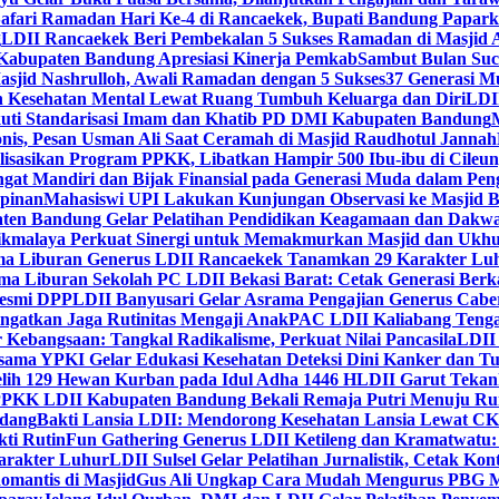
Safari Ramadan Hari Ke-4 di Rancaekek, Bupati Bandung Papar
g
LDII Rancaekek Beri Pembekalan 5 Sukses Ramadan di Masjid 
Kabupaten Bandung Apresiasi Kinerja Pemkab
Sambut Bulan Suc
asjid Nashrulloh, Awali Ramadan dengan 5 Sukses
37 Generasi Mu
 Kesehatan Mental Lewat Ruang Tumbuh Keluarga dan Diri
LDII
uti Standarisasi Imam dan Khatib PD DMI Kabupaten Bandung
nis, Pesan Usman Ali Saat Ceramah di Masjid Raudhotul Jannah
isasikan Program PPKK, Libatkan Hampir 500 Ibu-ibu di Cileun
 Mandiri dan Bijak Finansial pada Generasi Muda dalam Peng
pinan
Mahasiswi UPI Lakukan Kunjungan Observasi ke Masjid B
en Bandung Gelar Pelatihan Pendidikan Keagamaan dan Dakw
ikmalaya Perkuat Sinergi untuk Memakmurkan Masjid dan Ukhu
a Liburan Generus LDII Rancaekek Tanamkan 29 Karakter Lu
ma Liburan Sekolah PC LDII Bekasi Barat: Cetak Generasi Berk
Resmi DPP
LDII Banyusari Gelar Asrama Pengajian Generus Cabe
ngatkan Jaga Rutinitas Mengaji Anak
PAC LDII Kaliabang Tenga
 Kebangsaan: Tangkal Radikalisme, Perkuat Nilai Pancasila
LDII
rsama YPKI Gelar Edukasi Kesehatan Deteksi Dini Kanker dan 
lih 129 Hewan Kurban pada Idul Adha 1446 H
LDII Garut Teka
 PPKK LDII Kabupaten Bandung Bekali Remaja Putri Menuju R
ndang
Bakti Lansia LDII: Mendorong Kesehatan Lansia Lewat 
ti Rutin
Fun Gathering Generus LDII Ketileng dan Kramatwatu:
Karakter Luhur
LDII Sulsel Gelar Pelatihan Jurnalistik, Cetak Ko
mantis di Masjid
Gus Ali Ungkap Cara Mudah Mengurus PBG M