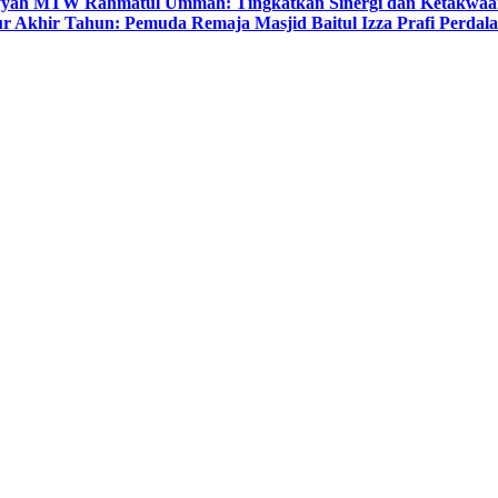
yyah MTW Rahmatul Ummah: Tingkatkan Sinergi dan Ketakwaa
r Akhir Tahun: Pemuda Remaja Masjid Baitul Izza Prafi Perdala