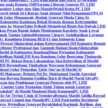
wah Islamiyah
PC LDII Rancaekek dan DKM Al Awwabin
hur pada Remaja SMP
Asrama Liburan Generus PC LDII
arakter Luhur dan Alim Mandiri
Wakil Ketua PC LDII
rawit untuk Isi Liburan Anak dengan Nilai Keagamaan
TPA Al
h Gelar Munaqosah, Bentuk Generasi Muda Cinta Al-
 Kabupaten Kuningan Bekali Remaja dengan Keterampilan
Tumor ke Warga
Tulus Pribadi Memotivasi Bisnis Dai Daiyah LDII
nkan Peran Bapak dalam Membangun Karakter Anak Lewat
umah Tangga Sakinah
Kemenag Ciparay Sosialisasikan Layanan
CKG, Komitmen Dukung BEDAS dan Indonesia Emas
 Pererat Silaturahmi dalam Kebersamaan
LDII Kamanre Bentuk
ntributor Profesional dan Tangguh Hadapi Hoaks
Silaturahim
asjid di Kabupaten Bandung
Dinas Pertanian Kabupaten
belihan Halal
LDII Kota Bandung Gelar Bootcamp Thoharoh,
I PC Bekasi Barat Laksanakan Aksi Kebersihan di Masjid
DII Bayongbong Tingkatkan Wawasan Kebangsaan Generasi
ari Gelar Pengajian Tafsir Qur’an di Masjid Al
II Makassar: Brigjen Pol Dr. Mokhamad Ngajib Apresiasi
ng Royong Bangun Fasilitas Baru di Masjid Nurul Ahya
PC
n dan Pembinaan Generasi Penerus oleh PC LDII
Cianjur Gelar Pengajian Akhir Tahun untuk Generasi
 Sahabat” di Masjid Manbaul Huda Katapang
PC LDII
ke Air Terjun Celak di Tenjolaya
Remaja Masjid Sabilla Rosyad
enerasi Unggul dan Mandiri
PC LDII Pasirjambu Bersinergi
ayu, Wujudkan Generasi Berakhlakul Karimah, Berilmu, dan