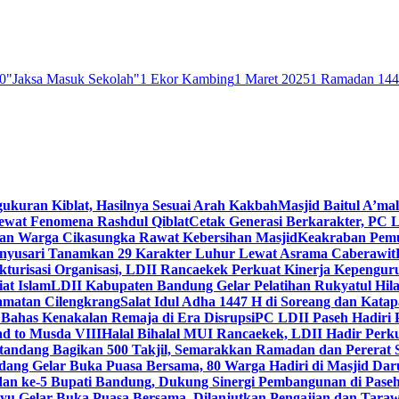
0
"Jaksa Masuk Sekolah"
1 Ekor Kambing
1 Maret 2025
1 Ramadan 14
gukuran Kiblat, Hasilnya Sesuai Arah Kakbah
Masjid Baitul A’mal
Lewat Fenomena Rashdul Qiblat
Cetak Generasi Berkarakter, PC L
dan Warga Cikasungka Rawat Kebersihan Masjid
Keakraban Pemu
anyusari Tanamkan 29 Karakter Luhur Lewat Asrama Caberawit
ukturisasi Organisasi, LDII Rancaekek Perkuat Kinerja Kepengur
at Islam
LDII Kabupaten Bandung Gelar Pelatihan Rukyatul Hila
amatan Cilengkrang
Salat Idul Adha 1447 H di Soreang dan Kat
Bahas Kenakalan Remaja di Era Disrupsi
PC LDII Paseh Hadiri 
d to Musda VIII
Halal Bihalal MUI Rancaekek, LDII Hadir Perk
andang Bagikan 500 Takjil, Semarakkan Ramadan dan Pererat 
ang Gelar Buka Puasa Bersama, 80 Warga Hadiri di Masjid Dar
dan ke-5 Bupati Bandung, Dukung Sinergi Pembangunan di Pase
 Gelar Buka Puasa Bersama, Dilanjutkan Pengajian dan Taraw