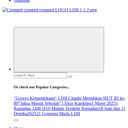
Nasional
ldiikabbandung.or.id
Search
for:
Or check our Popular Categories...
"Gowes Kemerdekaan" LDII Cimahi Meriahkan HUT RI ke-
80
"Jaksa Masuk Sekolah"
1 Ekor Kambing
1 Maret 2025
1
Ramadan 1446 H
10 Malam Terakhir Ramadan
18 Sapi dan 11
Domba
2025
21 Generasi Muda LDII