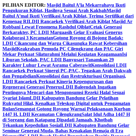
Skip
PILIHAN EDITOR:
Masjid Baitul A’la Mekarrahayu Ikuti
to
Pengukuran Kiblat, Hasilnya Sesuai Arah Kakbah
Masjid
content
Baitul A’mal Ikuti Verifikasi Arah Kiblat, Terima Sertifikat dari
Kemenag RI
LDII Rancaekek Verifikasi Arah Kiblat Masjid Ar
Robbani Lewat Fenomena Rashdul Qiblat
Cetak Generasi
Berkarakter, PC LDII Margaasih Gelar Evaluasi Generus
Kolaborasi 3 Kecamatan
Gotong Royong di Bojong Badak:
LDII Cikancung dan Warga Cikasungka Rawat Kebersihan
Masjid
Keakraban Pemuda PC Cilengkrang dan PAC Giri
Mekar Perkuat Silaturahmi Melalui Kegiatan Keagamaan
Isi
Liburan Sekolah, PAC LDII Banyusari Tanamkan 29
Karakter Luhur Lewat Asrama Caberawit
Konsolidasi LDII
Rancaekek Perkuat Sinergi PC-PAC, Tegaskan Arah Dakwah
dan Pengabdian
Konsolidasi dan Restrukturisasi Organisasi,
LDII Rancaekek Perkuat Kinerja Kepengurusan dan
Regenerasi Generasi Penerus
LDII Baleendah Ingatkan
Pentingnya Mencari dan Mengonsumsi Rezeki Halal Sesuai
Syariat Islam
LDII Kabupaten Bandung Gelar Pelatihan
Rukyatul Hilal, Kenalkan Teleskop Digital untuk Pengamatan
Bulan
Semangat Gotong Royong Warnai Pelaksanaan Kurban
1447 H. LDII Kecamatan Cilengkrang
Salat Idul Adha 1447 H
di Soreang dan Katapang Dipadati Jamaah, Khotbah
Tekankan Kepedulian Sosial
LDII Kabupaten Bandung Gelar
Seminar Generasi Muda, Bahas Kenakalan Remaja di Era