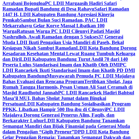
Arrabani Bojongloa
PC LDII Margaasih Hadiri Safari
Ramadan Bupati Bandung di Desa Rahayu
Safari Ramadan
1447 H, LDII Kabupaten Bandung Apresiasi Kinerja
Pemkab
Sambut Bulan Suci Ramadan, PAC LDII
Mekarrahayu Gelar Korve Massal Libatkan 100
Warga
Ratusan Warga PC LDII Cileunyi Padati Masjid
Nashrulloh, Awali Ramadan dengan 5 Sukses
37 Generasi
Muda LDII Ikuti Pengajian Usia Mandiri di Paseh, Bekal
Kesiapan Nikah Sambut Ramadan
LDII Kota Bandung Dorong
Kesadaran Kesehatan Mental Lewat Ruang Tumbuh Keluarga
dan Diri
LDII Kabupaten Bandung Turut Andil 70 dari 140
Peserta Lulus Standarisasi Imam dan Khatib Oleh DMI
PC
LDII Rancaekek Ikuti Standarisasi Imam dan Khatib PD DMI
Kabupaten Bandung
Musyawarah Pemuda PC LDII Majalaya
Bahas Evaluasi dan Rencana Program
Tertibkan Sholat, Jaga
Rumah Tangga Harmonis, Pesan Usman Ali Saat Ceramah di
Masjid Raudhotul Jannah
PC LDII Rancaekek Hadiri Bahtsul
Masa’il MUI, Bahas Sholat Jumat dalam Bingkai
Persatuan
LDII Kabupaten Bandung Sosialisasikan Program
PPKK, Libatkan Hampir 500 Ibu-ibu di Cileunyi
PC LDII
Majalaya Dorong Generasi Penerus Alim, Faqih, dan
Berkarakter Luhur
LDII Kabupaten Bandung Tanamkan
Semangat Mandiri dan Bijak Finansial pada Generasi Muda
dalam Pengajian “Gigih Preneur”
DPD LDII Kota Bandung
Gelar Pengajian Remaja: Tanamkan Semangat Dakwah dan