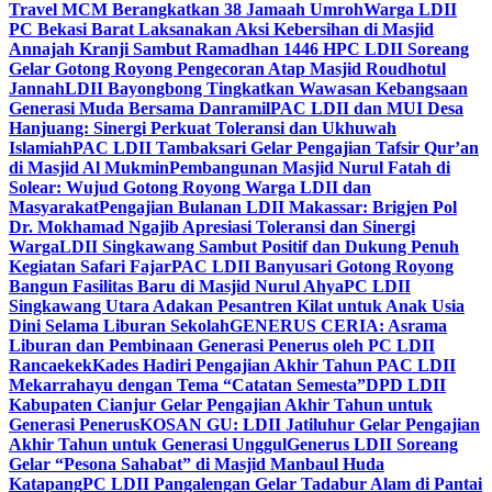
Travel MCM Berangkatkan 38 Jamaah Umroh
Warga LDII
PC Bekasi Barat Laksanakan Aksi Kebersihan di Masjid
Annajah Kranji Sambut Ramadhan 1446 H
PC LDII Soreang
Gelar Gotong Royong Pengecoran Atap Masjid Roudhotul
Jannah
LDII Bayongbong Tingkatkan Wawasan Kebangsaan
Generasi Muda Bersama Danramil
PAC LDII dan MUI Desa
Hanjuang: Sinergi Perkuat Toleransi dan Ukhuwah
Islamiah
PAC LDII Tambaksari Gelar Pengajian Tafsir Qur’an
di Masjid Al Mukmin
Pembangunan Masjid Nurul Fatah di
Solear: Wujud Gotong Royong Warga LDII dan
Masyarakat
Pengajian Bulanan LDII Makassar: Brigjen Pol
Dr. Mokhamad Ngajib Apresiasi Toleransi dan Sinergi
Warga
LDII Singkawang Sambut Positif dan Dukung Penuh
Kegiatan Safari Fajar
PAC LDII Banyusari Gotong Royong
Bangun Fasilitas Baru di Masjid Nurul Ahya
PC LDII
Singkawang Utara Adakan Pesantren Kilat untuk Anak Usia
Dini Selama Liburan Sekolah
GENERUS CERIA: Asrama
Liburan dan Pembinaan Generasi Penerus oleh PC LDII
Rancaekek
Kades Hadiri Pengajian Akhir Tahun PAC LDII
Mekarrahayu dengan Tema “Catatan Semesta”
DPD LDII
Kabupaten Cianjur Gelar Pengajian Akhir Tahun untuk
Generasi Penerus
KOSAN GU: LDII Jatiluhur Gelar Pengajian
Akhir Tahun untuk Generasi Unggul
Generus LDII Soreang
Gelar “Pesona Sahabat” di Masjid Manbaul Huda
Katapang
PC LDII Pangalengan Gelar Tadabur Alam di Pantai