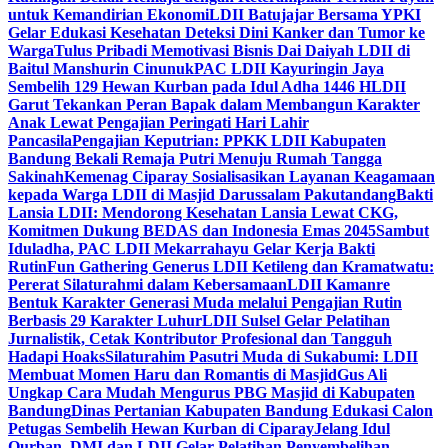
untuk Kemandirian Ekonomi
LDII Batujajar Bersama YPKI
Gelar Edukasi Kesehatan Deteksi Dini Kanker dan Tumor ke
Warga
Tulus Pribadi Memotivasi Bisnis Dai Daiyah LDII di
Baitul Manshurin Cinunuk
PAC LDII Kayuringin Jaya
Sembelih 129 Hewan Kurban pada Idul Adha 1446 H
LDII
Garut Tekankan Peran Bapak dalam Membangun Karakter
Anak Lewat Pengajian Peringati Hari Lahir
Pancasila
Pengajian Keputrian: PPKK LDII Kabupaten
Bandung Bekali Remaja Putri Menuju Rumah Tangga
Sakinah
Kemenag Ciparay Sosialisasikan Layanan Keagamaan
kepada Warga LDII di Masjid Darussalam Pakutandang
Bakti
Lansia LDII: Mendorong Kesehatan Lansia Lewat CKG,
Komitmen Dukung BEDAS dan Indonesia Emas 2045
Sambut
Iduladha, PAC LDII Mekarrahayu Gelar Kerja Bakti
Rutin
Fun Gathering Generus LDII Ketileng dan Kramatwatu:
Pererat Silaturahmi dalam Kebersamaan
LDII Kamanre
Bentuk Karakter Generasi Muda melalui Pengajian Rutin
Berbasis 29 Karakter Luhur
LDII Sulsel Gelar Pelatihan
Jurnalistik, Cetak Kontributor Profesional dan Tangguh
Hadapi Hoaks
Silaturahim Pasutri Muda di Sukabumi: LDII
Membuat Momen Haru dan Romantis di Masjid
Gus Ali
Ungkap Cara Mudah Mengurus PBG Masjid di Kabupaten
Bandung
Dinas Pertanian Kabupaten Bandung Edukasi Calon
Petugas Sembelih Hewan Kurban di Ciparay
Jelang Idul
Qurban, DMI dan LDII Gelar Pelatihan Penyembelihan