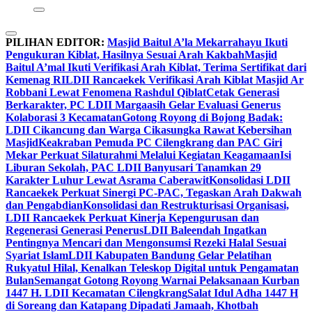
PILIHAN EDITOR:
Masjid Baitul A’la Mekarrahayu Ikuti
Pengukuran Kiblat, Hasilnya Sesuai Arah Kakbah
Masjid
Baitul A’mal Ikuti Verifikasi Arah Kiblat, Terima Sertifikat dari
Kemenag RI
LDII Rancaekek Verifikasi Arah Kiblat Masjid Ar
Robbani Lewat Fenomena Rashdul Qiblat
Cetak Generasi
Berkarakter, PC LDII Margaasih Gelar Evaluasi Generus
Kolaborasi 3 Kecamatan
Gotong Royong di Bojong Badak:
LDII Cikancung dan Warga Cikasungka Rawat Kebersihan
Masjid
Keakraban Pemuda PC Cilengkrang dan PAC Giri
Mekar Perkuat Silaturahmi Melalui Kegiatan Keagamaan
Isi
Liburan Sekolah, PAC LDII Banyusari Tanamkan 29
Karakter Luhur Lewat Asrama Caberawit
Konsolidasi LDII
Rancaekek Perkuat Sinergi PC-PAC, Tegaskan Arah Dakwah
dan Pengabdian
Konsolidasi dan Restrukturisasi Organisasi,
LDII Rancaekek Perkuat Kinerja Kepengurusan dan
Regenerasi Generasi Penerus
LDII Baleendah Ingatkan
Pentingnya Mencari dan Mengonsumsi Rezeki Halal Sesuai
Syariat Islam
LDII Kabupaten Bandung Gelar Pelatihan
Rukyatul Hilal, Kenalkan Teleskop Digital untuk Pengamatan
Bulan
Semangat Gotong Royong Warnai Pelaksanaan Kurban
1447 H. LDII Kecamatan Cilengkrang
Salat Idul Adha 1447 H
di Soreang dan Katapang Dipadati Jamaah, Khotbah