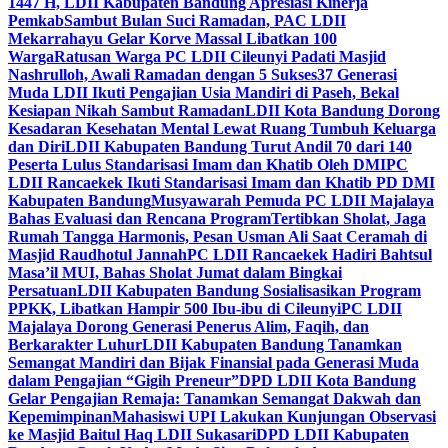
1447 H, LDII Kabupaten Bandung Apresiasi Kinerja
Pemkab
Sambut Bulan Suci Ramadan, PAC LDII
Mekarrahayu Gelar Korve Massal Libatkan 100
Warga
Ratusan Warga PC LDII Cileunyi Padati Masjid
Nashrulloh, Awali Ramadan dengan 5 Sukses
37 Generasi
Muda LDII Ikuti Pengajian Usia Mandiri di Paseh, Bekal
Kesiapan Nikah Sambut Ramadan
LDII Kota Bandung Dorong
Kesadaran Kesehatan Mental Lewat Ruang Tumbuh Keluarga
dan Diri
LDII Kabupaten Bandung Turut Andil 70 dari 140
Peserta Lulus Standarisasi Imam dan Khatib Oleh DMI
PC
LDII Rancaekek Ikuti Standarisasi Imam dan Khatib PD DMI
Kabupaten Bandung
Musyawarah Pemuda PC LDII Majalaya
Bahas Evaluasi dan Rencana Program
Tertibkan Sholat, Jaga
Rumah Tangga Harmonis, Pesan Usman Ali Saat Ceramah di
Masjid Raudhotul Jannah
PC LDII Rancaekek Hadiri Bahtsul
Masa’il MUI, Bahas Sholat Jumat dalam Bingkai
Persatuan
LDII Kabupaten Bandung Sosialisasikan Program
PPKK, Libatkan Hampir 500 Ibu-ibu di Cileunyi
PC LDII
Majalaya Dorong Generasi Penerus Alim, Faqih, dan
Berkarakter Luhur
LDII Kabupaten Bandung Tanamkan
Semangat Mandiri dan Bijak Finansial pada Generasi Muda
dalam Pengajian “Gigih Preneur”
DPD LDII Kota Bandung
Gelar Pengajian Remaja: Tanamkan Semangat Dakwah dan
Kepemimpinan
Mahasiswi UPI Lakukan Kunjungan Observasi
ke Masjid Baitul Haq LDII Sukasari
DPD LDII Kabupaten