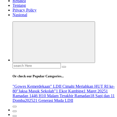
Redaksi
Tentang
Privacy Policy
Nasional
Search
for:
Or check our Popular Categories...
"Gowes Kemerdekaan" LDII Cimahi Meriahkan HUT RI ke-
80
"Jaksa Masuk Sekolah"
1 Ekor Kambing
1 Maret 2025
1
Ramadan 1446 H
10 Malam Terakhir Ramadan
18 Sapi dan 11
Domba
2025
21 Generasi Muda LDII