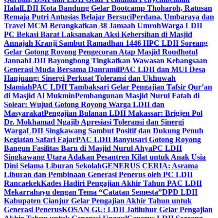
Halal
LDII Kota Bandung Gelar Bootcamp Thoharoh, Ratusan
Remaja Putri Antusias Belajar Bersuci
Perdana, Umbaraya dan
Travel MCM Berangkatkan 38 Jamaah Umroh
Warga LDII
PC Bekasi Barat Laksanakan Aksi Kebersihan di Masjid
Annajah Kranji Sambut Ramadhan 1446 H
PC LDII Soreang
Gelar Gotong Royong Pengecoran Atap Masjid Roudhotul
Jannah
LDII Bayongbong Tingkatkan Wawasan Kebangsaan
Generasi Muda Bersama Danramil
PAC LDII dan MUI Desa
Hanjuang: Sinergi Perkuat Toleransi dan Ukhuwah
Islamiah
PAC LDII Tambaksari Gelar Pengajian Tafsir Qur’an
di Masjid Al Mukmin
Pembangunan Masjid Nurul Fatah di
Solear: Wujud Gotong Royong Warga LDII dan
Masyarakat
Pengajian Bulanan LDII Makassar: Brigjen Pol
Dr. Mokhamad Ngajib Apresiasi Toleransi dan Sinergi
Warga
LDII Singkawang Sambut Positif dan Dukung Penuh
Kegiatan Safari Fajar
PAC LDII Banyusari Gotong Royong
Bangun Fasilitas Baru di Masjid Nurul Ahya
PC LDII
Singkawang Utara Adakan Pesantren Kilat untuk Anak Usia
Dini Selama Liburan Sekolah
GENERUS CERIA: Asrama
Liburan dan Pembinaan Generasi Penerus oleh PC LDII
Rancaekek
Kades Hadiri Pengajian Akhir Tahun PAC LDII
Mekarrahayu dengan Tema “Catatan Semesta”
DPD LDII
Kabupaten Cianjur Gelar Pengajian Akhir Tahun untuk
Generasi Penerus
KOSAN GU: LDII Jatiluhur Gelar Pengajian