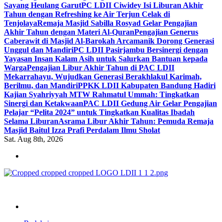
Sayang Heulang Garut
PC LDII Ciwidey Isi Liburan Akhir
Tahun dengan Refreshing ke Air Terjun Celak di
Tenjolaya
Remaja Masjid Sabilla Rosyad Gelar Pengajian
Akhir Tahun dengan Materi Al-Quran
Pengajian Generus
Caberawit di Masjid Al-Barokah Arcamanik Dorong Generasi
Unggul dan Mandiri
PC LDII Pasirjambu Bersinergi dengan
Yayasan Insan Kalam Asih untuk Salurkan Bantuan kepada
Warga
Pengajian Libur Akhir Tahun di PAC LDII
Mekarrahayu, Wujudkan Generasi Berakhlakul Karimah,
Berilmu, dan Mandiri
PPKK LDII Kabupaten Bandung Hadiri
Kajian Syahriyyah MTW Rahmatul Ummah: Tingkatkan
Sinergi dan Ketakwaan
PAC LDII Gedung Air Gelar Pengajian
Pelajar “Pelita 2024” untuk Tingkatkan Kualitas Ibadah
Selama Liburan
Asrama Libur Akhir Tahun: Pemuda Remaja
Masjid Baitul Izza Prafi Perdalam Ilmu Sholat
Sat. Aug 8th, 2026
ldiikabbandung.or.id