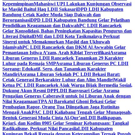
Kepemimpinan
Mahasiswi UPI Lakukan Kunjungan Observasi
ke Masjid Baitul Haq LDII Sukasari
DPD LDII Kabupaten
Bandung Cetak Kader Muda Siap Dakwah dan
Berorganisasi
DPD LDII Kabupaten Bandung Gelar Pelatihan
Pendidikan Keagamaan dan Dakwah
PC LDII Rancaekek
Gelar Konsolidasi, Bahas Peningkatan Kapasitas Pengurus dan
Literasi Digital
DMI dan LDII Kota Tasikmalaya Perkuat
Sinergi untuk Memakmurkan Masjid dan Ukhuwah
Islamiyah
PC LDII Rancaekek dan DKM Al Awwabin Gelar
Pemantauan Istiwa A’zam, Arah Kiblat Terverifikasi
Asrama
Liburan Generus LDII Rancaekek Tanamkan 29 Karakter
Luhur pada Remaja SMP
Asrama Liburan Generus PC LDII
Soreang: Edukatif, Seru, dan Tanamkan Karakter
Mandiri
Asrama Liburan Sekolah PC LDII Bekasi Barat:
Cetak Generasi Berkarakter Luhur dan Alim Mandiri
Wakil
Ketua PC LDII Rancaekek Ajak Warga Bijak Bermedia Sosial,
Dukung Akun Resmi DPP
LDII Banyusari Gelar Asrama
Pengajian Generus Caberawit untuk Isi Liburan Anak dengan
Nilai Keagamaan
TPA Al Barokatul Ghoni Bekasi Gelar
Pembagian Rapor, Orang Tua Diingatkan Jaga Rutinitas
Mengaji Anak
PAC LDII Kaliabang Tengah Gelar Munaqosah,
Bentuk Generasi Muda Cinta Al-Qur’an
LDII Balikpapan,
Kejari, dan Kodim 0905 Gelar Seminar Kebangsaan: Tangkal
Radikalisme, Perkuat Nilai Pancasila
LDII Kabupaten
Kuningan Bekali Remaja dengan Keterampilan Ternak Puyuh