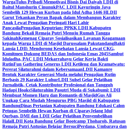
Warga
Tulus Pribadi Memotivasi Bisnis Dai Daiyah LDII di
Baitul Manshurin Cinunuk
PAC LDII Kayuringin Jaya
Sembelih 129 Hewan Kurban pada Idul Adha 1446 H
LDII
Garut Tekankan Peran Bapak dalam Membangun Karakter
Anak Lewat Pengajian Peringati Hari Lahir
Pancasila
Pengajian Keputrian: PPKK LDII Kabupaten
Bandung Bekali Remaja Putri Menuju Rumah Tangga
Sakinah
Kemenag Ciparay Sosialisasikan Layanan Keagamaan
kepada Warga LDII di Masjid Darussalam Pakutandang
Bakti
Lansia LDII: Mendorong Kesehatan Lansia Lewat CKG,
Komitmen Dukung BEDAS dan Indonesia Emas 2045
Sambut
Iduladha, PAC LDII Mekarrahayu Gelar Kerja Bakti
Rutin
Fun Gathering Generus LDII Ketileng dan Kramatwatu:
Pererat Silaturahmi dalam Kebersamaan
LDII Kamanre
Bentuk Karakter Generasi Muda melalui Pengajian Rutin
Berbasis 29 Karakter Luhur
LDII Sulsel Gelar Pelatihan
Jurnalistik, Cetak Kontributor Profesional dan Tangguh
Hadapi Hoaks
Silaturahim Pasutri Muda di Sukabumi: LDII
Membuat Momen Haru dan Romantis di Masjid
Gus Ali
Ungkap Cara Mudah Mengurus PBG Masjid di Kabupaten
Bandung
Dinas Pertanian Kabupaten Bandung Edukasi Calon
Petugas Sembelih Hewan Kurban di Ciparay
Jelang Idul
Qurban, DMI dan LDII Gelar Pelatihan Penyembelihan
Halal
LDII Kota Bandung Gelar Bootcamp Thoharoh, Ratusan
Remaja Putri Antusias Belajar Bersuci
Perdana, Umbaraya dan