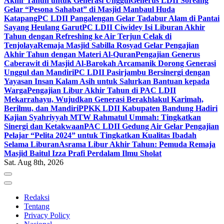
Akhir Tahun untuk Generasi Unggul
Generus LDII Soreang
Gelar “Pesona Sahabat” di Masjid Manbaul Huda
Katapang
PC LDII Pangalengan Gelar Tadabur Alam di Pantai
Sayang Heulang Garut
PC LDII Ciwidey Isi Liburan Akhir
Tahun dengan Refreshing ke Air Terjun Celak di
Tenjolaya
Remaja Masjid Sabilla Rosyad Gelar Pengajian
Akhir Tahun dengan Materi Al-Quran
Pengajian Generus
Caberawit di Masjid Al-Barokah Arcamanik Dorong Generasi
Unggul dan Mandiri
PC LDII Pasirjambu Bersinergi dengan
Yayasan Insan Kalam Asih untuk Salurkan Bantuan kepada
Warga
Pengajian Libur Akhir Tahun di PAC LDII
Mekarrahayu, Wujudkan Generasi Berakhlakul Karimah,
Berilmu, dan Mandiri
PPKK LDII Kabupaten Bandung Hadiri
Kajian Syahriyyah MTW Rahmatul Ummah: Tingkatkan
Sinergi dan Ketakwaan
PAC LDII Gedung Air Gelar Pengajian
Pelajar “Pelita 2024” untuk Tingkatkan Kualitas Ibadah
Selama Liburan
Asrama Libur Akhir Tahun: Pemuda Remaja
Masjid Baitul Izza Prafi Perdalam Ilmu Sholat
Sat. Aug 8th, 2026
Redaksi
Tentang
Privacy Policy