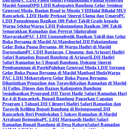
Disrupsi
PC LDII Paseh Hadiri Pengukuhan Panitia Renovasi
Masjid Agung
DPD LDII Kabupaten Bandung Gelar Seminar
Generasi Muda, Bagian Road to Musda VIII
Halal Bihalal MUI
Rancaekek, LDII Hadir Perkuat Sinergi Ulama dan Umaro
PC
LDII Pangalengan Bagikan 180 Paket Takjil Gratis kepada
Warga Sekitar
Warga LDII Pakutandang Bagikan 500 Takjil,
Semarakkan Ramadan dan Pererat Silaturahmi
Masyarakat
PAC LDII Gunungleutik Bagikan Takjil dan Gelar
Buka Bersama di Masjid Al-Manshurin
LDII Pakutandang
Gelar Buka Puasa Bersama, 80 Warga Hadiri di Masjid
Darussalam
PC LDII Banjaran, Cimaung, dan Arjasari Hadiri
Safari Ramadan Bupati Bandung di Arjasari
LDII Hadiri
Safari Ramadan ke-5 Bupati Bandung, Dukung Sinergi
Pembangunan di Paseh
Puluhan Generasi Muda LDII Soreang
Gelar Buka Puasa Bersama di Masjid Manbaul Huda
Warga
PAC LDII Mekarrahayu Gelar Buka Puasa Bersama,
Dilanjutkan Pengajian dan Tarawih
Kajian Ramadan di Masjid
Al Fathu, Dinsos dan Baznas Kabupaten Bandung
Sosialisasikan Program
LDII Turut Hadir Safari Ramadan Hari
Ke-4 di Rancaekek, Bupati Bandung Paparkan Capaian
Program 1 Tahun
LDII Cileunyi Hadiri Safari Ramadan dan
Tarawih Keliling Bupati Bandung di Bojongsoang
LDII
Rancaekek Beri Pembekalan 5 Sukses Ramadan di Masjid
Arrabani Bojongloa
PC LDII Margaasih Hadiri Safari
Ramadan Bupati Bandung di Desa Rahayu
Safari Ramadan