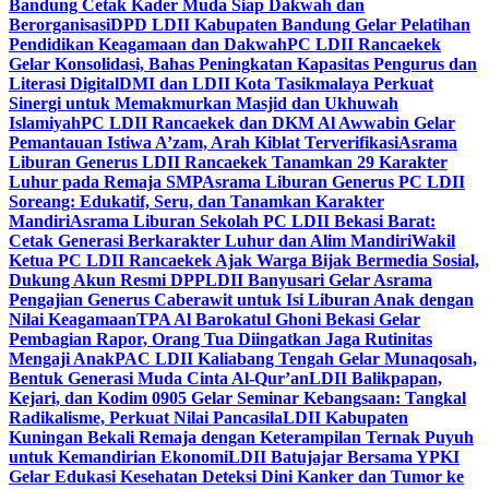
Bandung Cetak Kader Muda Siap Dakwah dan
Berorganisasi
DPD LDII Kabupaten Bandung Gelar Pelatihan
Pendidikan Keagamaan dan Dakwah
PC LDII Rancaekek
Gelar Konsolidasi, Bahas Peningkatan Kapasitas Pengurus dan
Literasi Digital
DMI dan LDII Kota Tasikmalaya Perkuat
Sinergi untuk Memakmurkan Masjid dan Ukhuwah
Islamiyah
PC LDII Rancaekek dan DKM Al Awwabin Gelar
Pemantauan Istiwa A’zam, Arah Kiblat Terverifikasi
Asrama
Liburan Generus LDII Rancaekek Tanamkan 29 Karakter
Luhur pada Remaja SMP
Asrama Liburan Generus PC LDII
Soreang: Edukatif, Seru, dan Tanamkan Karakter
Mandiri
Asrama Liburan Sekolah PC LDII Bekasi Barat:
Cetak Generasi Berkarakter Luhur dan Alim Mandiri
Wakil
Ketua PC LDII Rancaekek Ajak Warga Bijak Bermedia Sosial,
Dukung Akun Resmi DPP
LDII Banyusari Gelar Asrama
Pengajian Generus Caberawit untuk Isi Liburan Anak dengan
Nilai Keagamaan
TPA Al Barokatul Ghoni Bekasi Gelar
Pembagian Rapor, Orang Tua Diingatkan Jaga Rutinitas
Mengaji Anak
PAC LDII Kaliabang Tengah Gelar Munaqosah,
Bentuk Generasi Muda Cinta Al-Qur’an
LDII Balikpapan,
Kejari, dan Kodim 0905 Gelar Seminar Kebangsaan: Tangkal
Radikalisme, Perkuat Nilai Pancasila
LDII Kabupaten
Kuningan Bekali Remaja dengan Keterampilan Ternak Puyuh
untuk Kemandirian Ekonomi
LDII Batujajar Bersama YPKI
Gelar Edukasi Kesehatan Deteksi Dini Kanker dan Tumor ke