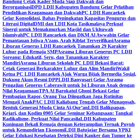
Bandung Cetak Kader Muda Siap Dakwah dan
Berorganisasi
DPD LDII Kabupaten Bandung Gelar Pelatihan
Pendidikan Keagamaan dan Dakwah
PC LDII Rancaekek
Gelar Konsolidasi, Bahas Peningkatan Kapasitas Pengurus dan
Literasi Digital
DMI dan LDII Kota Tasikmalaya Perkuat
Sinergi untuk Memakmurkan Masjid dan Ukhuwah
Islamiyah
PC LDII Rancaekek dan DKM Al Awwabin Gelar
Pemantauan Istiwa A’zam, Arah Kiblat Terverifikasi
Asrama
Liburan Generus LDII Rancaekek Tanamkan 29 Karakter
Luhur pada Remaja SMP
Asrama Liburan Generus PC LDII
Soreang: Edukatif, Seru, dan Tanamkan Karakter
Mandiri
Asrama Liburan Sekolah PC LDII Bekasi Barat:
Cetak Generasi Berkarakter Luhur dan Alim Mandiri
Wakil
Ketua PC LDII Rancaekek Ajak Warga Bijak Bermedia Sosial,
Dukung Akun Resmi DPP
LDII Banyusari Gelar Asrama
Pengajian Generus Caberawit untuk Isi Liburan Anak dengan
Nilai Keagamaan
TPA Al Barokatul Ghoni Bekasi Gelar
Pembagian Rapor, Orang Tua Diingatkan Jaga Rutinitas
Mengaji Anak
PAC LDII Kaliabang Tengah Gelar Munaqosah,
Bentuk Generasi Muda Cinta Al-Qur’an
LDII Balikpapan,
Kejari, dan Kodim 0905 Gelar Seminar Kebangsaan: Tangkal
Radikalisme, Perkuat Nilai Pancasila
LDII Kabupaten
Kuningan Bekali Remaja dengan Keterampilan Ternak Puyuh
untuk Kemandirian Ekonomi
LDII Batujajar Bersama YPKI
Gelar Edukasi Kesehatan Deteksi Dini Kanker dan Tumor ke