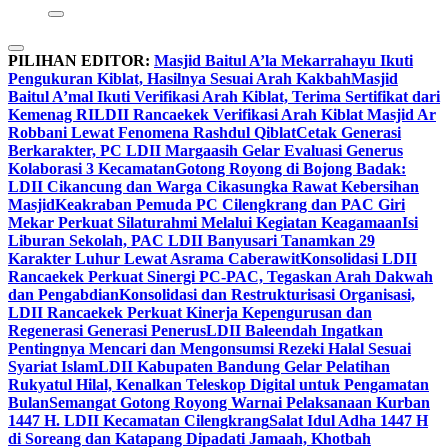
PILIHAN EDITOR:
Masjid Baitul A’la Mekarrahayu Ikuti
Pengukuran Kiblat, Hasilnya Sesuai Arah Kakbah
Masjid
Baitul A’mal Ikuti Verifikasi Arah Kiblat, Terima Sertifikat dari
Kemenag RI
LDII Rancaekek Verifikasi Arah Kiblat Masjid Ar
Robbani Lewat Fenomena Rashdul Qiblat
Cetak Generasi
Berkarakter, PC LDII Margaasih Gelar Evaluasi Generus
Kolaborasi 3 Kecamatan
Gotong Royong di Bojong Badak:
LDII Cikancung dan Warga Cikasungka Rawat Kebersihan
Masjid
Keakraban Pemuda PC Cilengkrang dan PAC Giri
Mekar Perkuat Silaturahmi Melalui Kegiatan Keagamaan
Isi
Liburan Sekolah, PAC LDII Banyusari Tanamkan 29
Karakter Luhur Lewat Asrama Caberawit
Konsolidasi LDII
Rancaekek Perkuat Sinergi PC-PAC, Tegaskan Arah Dakwah
dan Pengabdian
Konsolidasi dan Restrukturisasi Organisasi,
LDII Rancaekek Perkuat Kinerja Kepengurusan dan
Regenerasi Generasi Penerus
LDII Baleendah Ingatkan
Pentingnya Mencari dan Mengonsumsi Rezeki Halal Sesuai
Syariat Islam
LDII Kabupaten Bandung Gelar Pelatihan
Rukyatul Hilal, Kenalkan Teleskop Digital untuk Pengamatan
Bulan
Semangat Gotong Royong Warnai Pelaksanaan Kurban
1447 H. LDII Kecamatan Cilengkrang
Salat Idul Adha 1447 H
di Soreang dan Katapang Dipadati Jamaah, Khotbah