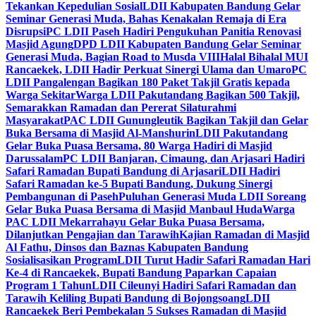
Tekankan Kepedulian Sosial
LDII Kabupaten Bandung Gelar
Seminar Generasi Muda, Bahas Kenakalan Remaja di Era
Disrupsi
PC LDII Paseh Hadiri Pengukuhan Panitia Renovasi
Masjid Agung
DPD LDII Kabupaten Bandung Gelar Seminar
Generasi Muda, Bagian Road to Musda VIII
Halal Bihalal MUI
Rancaekek, LDII Hadir Perkuat Sinergi Ulama dan Umaro
PC
LDII Pangalengan Bagikan 180 Paket Takjil Gratis kepada
Warga Sekitar
Warga LDII Pakutandang Bagikan 500 Takjil,
Semarakkan Ramadan dan Pererat Silaturahmi
Masyarakat
PAC LDII Gunungleutik Bagikan Takjil dan Gelar
Buka Bersama di Masjid Al-Manshurin
LDII Pakutandang
Gelar Buka Puasa Bersama, 80 Warga Hadiri di Masjid
Darussalam
PC LDII Banjaran, Cimaung, dan Arjasari Hadiri
Safari Ramadan Bupati Bandung di Arjasari
LDII Hadiri
Safari Ramadan ke-5 Bupati Bandung, Dukung Sinergi
Pembangunan di Paseh
Puluhan Generasi Muda LDII Soreang
Gelar Buka Puasa Bersama di Masjid Manbaul Huda
Warga
PAC LDII Mekarrahayu Gelar Buka Puasa Bersama,
Dilanjutkan Pengajian dan Tarawih
Kajian Ramadan di Masjid
Al Fathu, Dinsos dan Baznas Kabupaten Bandung
Sosialisasikan Program
LDII Turut Hadir Safari Ramadan Hari
Ke-4 di Rancaekek, Bupati Bandung Paparkan Capaian
Program 1 Tahun
LDII Cileunyi Hadiri Safari Ramadan dan
Tarawih Keliling Bupati Bandung di Bojongsoang
LDII
Rancaekek Beri Pembekalan 5 Sukses Ramadan di Masjid