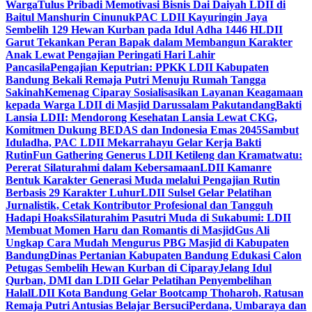
Warga
Tulus Pribadi Memotivasi Bisnis Dai Daiyah LDII di
Baitul Manshurin Cinunuk
PAC LDII Kayuringin Jaya
Sembelih 129 Hewan Kurban pada Idul Adha 1446 H
LDII
Garut Tekankan Peran Bapak dalam Membangun Karakter
Anak Lewat Pengajian Peringati Hari Lahir
Pancasila
Pengajian Keputrian: PPKK LDII Kabupaten
Bandung Bekali Remaja Putri Menuju Rumah Tangga
Sakinah
Kemenag Ciparay Sosialisasikan Layanan Keagamaan
kepada Warga LDII di Masjid Darussalam Pakutandang
Bakti
Lansia LDII: Mendorong Kesehatan Lansia Lewat CKG,
Komitmen Dukung BEDAS dan Indonesia Emas 2045
Sambut
Iduladha, PAC LDII Mekarrahayu Gelar Kerja Bakti
Rutin
Fun Gathering Generus LDII Ketileng dan Kramatwatu:
Pererat Silaturahmi dalam Kebersamaan
LDII Kamanre
Bentuk Karakter Generasi Muda melalui Pengajian Rutin
Berbasis 29 Karakter Luhur
LDII Sulsel Gelar Pelatihan
Jurnalistik, Cetak Kontributor Profesional dan Tangguh
Hadapi Hoaks
Silaturahim Pasutri Muda di Sukabumi: LDII
Membuat Momen Haru dan Romantis di Masjid
Gus Ali
Ungkap Cara Mudah Mengurus PBG Masjid di Kabupaten
Bandung
Dinas Pertanian Kabupaten Bandung Edukasi Calon
Petugas Sembelih Hewan Kurban di Ciparay
Jelang Idul
Qurban, DMI dan LDII Gelar Pelatihan Penyembelihan
Halal
LDII Kota Bandung Gelar Bootcamp Thoharoh, Ratusan
Remaja Putri Antusias Belajar Bersuci
Perdana, Umbaraya dan