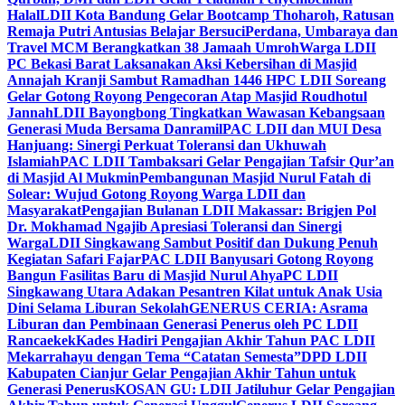
Halal
LDII Kota Bandung Gelar Bootcamp Thoharoh, Ratusan
Remaja Putri Antusias Belajar Bersuci
Perdana, Umbaraya dan
Travel MCM Berangkatkan 38 Jamaah Umroh
Warga LDII
PC Bekasi Barat Laksanakan Aksi Kebersihan di Masjid
Annajah Kranji Sambut Ramadhan 1446 H
PC LDII Soreang
Gelar Gotong Royong Pengecoran Atap Masjid Roudhotul
Jannah
LDII Bayongbong Tingkatkan Wawasan Kebangsaan
Generasi Muda Bersama Danramil
PAC LDII dan MUI Desa
Hanjuang: Sinergi Perkuat Toleransi dan Ukhuwah
Islamiah
PAC LDII Tambaksari Gelar Pengajian Tafsir Qur’an
di Masjid Al Mukmin
Pembangunan Masjid Nurul Fatah di
Solear: Wujud Gotong Royong Warga LDII dan
Masyarakat
Pengajian Bulanan LDII Makassar: Brigjen Pol
Dr. Mokhamad Ngajib Apresiasi Toleransi dan Sinergi
Warga
LDII Singkawang Sambut Positif dan Dukung Penuh
Kegiatan Safari Fajar
PAC LDII Banyusari Gotong Royong
Bangun Fasilitas Baru di Masjid Nurul Ahya
PC LDII
Singkawang Utara Adakan Pesantren Kilat untuk Anak Usia
Dini Selama Liburan Sekolah
GENERUS CERIA: Asrama
Liburan dan Pembinaan Generasi Penerus oleh PC LDII
Rancaekek
Kades Hadiri Pengajian Akhir Tahun PAC LDII
Mekarrahayu dengan Tema “Catatan Semesta”
DPD LDII
Kabupaten Cianjur Gelar Pengajian Akhir Tahun untuk
Generasi Penerus
KOSAN GU: LDII Jatiluhur Gelar Pengajian