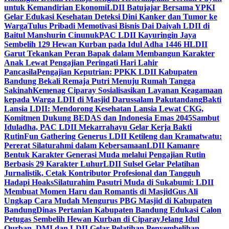
untuk Kemandirian Ekonomi
LDII Batujajar Bersama YPKI
Gelar Edukasi Kesehatan Deteksi Dini Kanker dan Tumor ke
Warga
Tulus Pribadi Memotivasi Bisnis Dai Daiyah LDII di
Baitul Manshurin Cinunuk
PAC LDII Kayuringin Jaya
Sembelih 129 Hewan Kurban pada Idul Adha 1446 H
LDII
Garut Tekankan Peran Bapak dalam Membangun Karakter
Anak Lewat Pengajian Peringati Hari Lahir
Pancasila
Pengajian Keputrian: PPKK LDII Kabupaten
Bandung Bekali Remaja Putri Menuju Rumah Tangga
Sakinah
Kemenag Ciparay Sosialisasikan Layanan Keagamaan
kepada Warga LDII di Masjid Darussalam Pakutandang
Bakti
Lansia LDII: Mendorong Kesehatan Lansia Lewat CKG,
Komitmen Dukung BEDAS dan Indonesia Emas 2045
Sambut
Iduladha, PAC LDII Mekarrahayu Gelar Kerja Bakti
Rutin
Fun Gathering Generus LDII Ketileng dan Kramatwatu:
Pererat Silaturahmi dalam Kebersamaan
LDII Kamanre
Bentuk Karakter Generasi Muda melalui Pengajian Rutin
Berbasis 29 Karakter Luhur
LDII Sulsel Gelar Pelatihan
Jurnalistik, Cetak Kontributor Profesional dan Tangguh
Hadapi Hoaks
Silaturahim Pasutri Muda di Sukabumi: LDII
Membuat Momen Haru dan Romantis di Masjid
Gus Ali
Ungkap Cara Mudah Mengurus PBG Masjid di Kabupaten
Bandung
Dinas Pertanian Kabupaten Bandung Edukasi Calon
Petugas Sembelih Hewan Kurban di Ciparay
Jelang Idul
Qurban, DMI dan LDII Gelar Pelatihan Penyembelihan