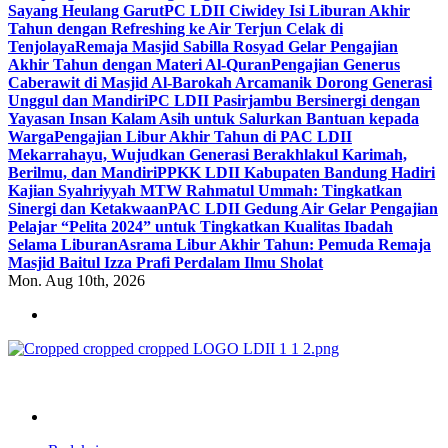
Sayang Heulang Garut
PC LDII Ciwidey Isi Liburan Akhir
Tahun dengan Refreshing ke Air Terjun Celak di
Tenjolaya
Remaja Masjid Sabilla Rosyad Gelar Pengajian
Akhir Tahun dengan Materi Al-Quran
Pengajian Generus
Caberawit di Masjid Al-Barokah Arcamanik Dorong Generasi
Unggul dan Mandiri
PC LDII Pasirjambu Bersinergi dengan
Yayasan Insan Kalam Asih untuk Salurkan Bantuan kepada
Warga
Pengajian Libur Akhir Tahun di PAC LDII
Mekarrahayu, Wujudkan Generasi Berakhlakul Karimah,
Berilmu, dan Mandiri
PPKK LDII Kabupaten Bandung Hadiri
Kajian Syahriyyah MTW Rahmatul Ummah: Tingkatkan
Sinergi dan Ketakwaan
PAC LDII Gedung Air Gelar Pengajian
Pelajar “Pelita 2024” untuk Tingkatkan Kualitas Ibadah
Selama Liburan
Asrama Libur Akhir Tahun: Pemuda Remaja
Masjid Baitul Izza Prafi Perdalam Ilmu Sholat
Mon. Aug 10th, 2026
ldiikabbandung.or.id