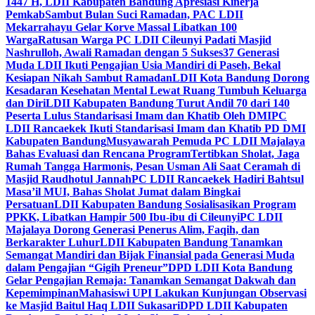
1447 H, LDII Kabupaten Bandung Apresiasi Kinerja
Pemkab
Sambut Bulan Suci Ramadan, PAC LDII
Mekarrahayu Gelar Korve Massal Libatkan 100
Warga
Ratusan Warga PC LDII Cileunyi Padati Masjid
Nashrulloh, Awali Ramadan dengan 5 Sukses
37 Generasi
Muda LDII Ikuti Pengajian Usia Mandiri di Paseh, Bekal
Kesiapan Nikah Sambut Ramadan
LDII Kota Bandung Dorong
Kesadaran Kesehatan Mental Lewat Ruang Tumbuh Keluarga
dan Diri
LDII Kabupaten Bandung Turut Andil 70 dari 140
Peserta Lulus Standarisasi Imam dan Khatib Oleh DMI
PC
LDII Rancaekek Ikuti Standarisasi Imam dan Khatib PD DMI
Kabupaten Bandung
Musyawarah Pemuda PC LDII Majalaya
Bahas Evaluasi dan Rencana Program
Tertibkan Sholat, Jaga
Rumah Tangga Harmonis, Pesan Usman Ali Saat Ceramah di
Masjid Raudhotul Jannah
PC LDII Rancaekek Hadiri Bahtsul
Masa’il MUI, Bahas Sholat Jumat dalam Bingkai
Persatuan
LDII Kabupaten Bandung Sosialisasikan Program
PPKK, Libatkan Hampir 500 Ibu-ibu di Cileunyi
PC LDII
Majalaya Dorong Generasi Penerus Alim, Faqih, dan
Berkarakter Luhur
LDII Kabupaten Bandung Tanamkan
Semangat Mandiri dan Bijak Finansial pada Generasi Muda
dalam Pengajian “Gigih Preneur”
DPD LDII Kota Bandung
Gelar Pengajian Remaja: Tanamkan Semangat Dakwah dan
Kepemimpinan
Mahasiswi UPI Lakukan Kunjungan Observasi
ke Masjid Baitul Haq LDII Sukasari
DPD LDII Kabupaten