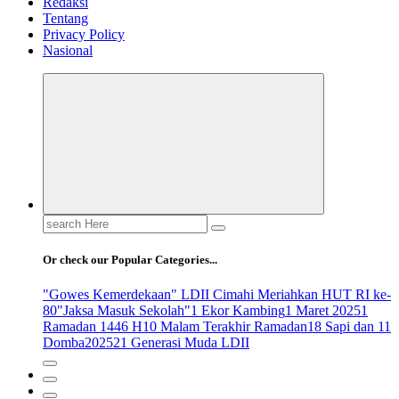
Redaksi
Tentang
Privacy Policy
Nasional
Search
for:
Or check our Popular Categories...
"Gowes Kemerdekaan" LDII Cimahi Meriahkan HUT RI ke-
80
"Jaksa Masuk Sekolah"
1 Ekor Kambing
1 Maret 2025
1
Ramadan 1446 H
10 Malam Terakhir Ramadan
18 Sapi dan 11
Domba
2025
21 Generasi Muda LDII