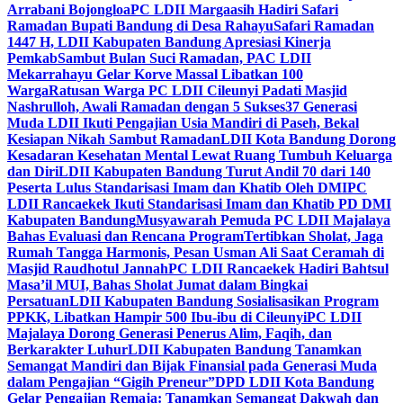
Arrabani Bojongloa
PC LDII Margaasih Hadiri Safari
Ramadan Bupati Bandung di Desa Rahayu
Safari Ramadan
1447 H, LDII Kabupaten Bandung Apresiasi Kinerja
Pemkab
Sambut Bulan Suci Ramadan, PAC LDII
Mekarrahayu Gelar Korve Massal Libatkan 100
Warga
Ratusan Warga PC LDII Cileunyi Padati Masjid
Nashrulloh, Awali Ramadan dengan 5 Sukses
37 Generasi
Muda LDII Ikuti Pengajian Usia Mandiri di Paseh, Bekal
Kesiapan Nikah Sambut Ramadan
LDII Kota Bandung Dorong
Kesadaran Kesehatan Mental Lewat Ruang Tumbuh Keluarga
dan Diri
LDII Kabupaten Bandung Turut Andil 70 dari 140
Peserta Lulus Standarisasi Imam dan Khatib Oleh DMI
PC
LDII Rancaekek Ikuti Standarisasi Imam dan Khatib PD DMI
Kabupaten Bandung
Musyawarah Pemuda PC LDII Majalaya
Bahas Evaluasi dan Rencana Program
Tertibkan Sholat, Jaga
Rumah Tangga Harmonis, Pesan Usman Ali Saat Ceramah di
Masjid Raudhotul Jannah
PC LDII Rancaekek Hadiri Bahtsul
Masa’il MUI, Bahas Sholat Jumat dalam Bingkai
Persatuan
LDII Kabupaten Bandung Sosialisasikan Program
PPKK, Libatkan Hampir 500 Ibu-ibu di Cileunyi
PC LDII
Majalaya Dorong Generasi Penerus Alim, Faqih, dan
Berkarakter Luhur
LDII Kabupaten Bandung Tanamkan
Semangat Mandiri dan Bijak Finansial pada Generasi Muda
dalam Pengajian “Gigih Preneur”
DPD LDII Kota Bandung
Gelar Pengajian Remaja: Tanamkan Semangat Dakwah dan