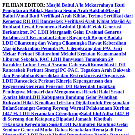
Skip
PILIHAN EDITOR:
Masjid Baitul A’la Mekarrahayu Ikuti
to
Pengukuran Kiblat, Hasilnya Sesuai Arah Kakbah
Masjid
content
Baitul A’mal Ikuti Verifikasi Arah Kiblat, Terima Sertifikat dari
Kemenag RI
LDII Rancaekek Verifikasi Arah Kiblat Masjid Ar
Robbani Lewat Fenomena Rashdul Qiblat
Cetak Generasi
Berkarakter, PC LDII Margaasih Gelar Evaluasi Generus
Kolaborasi 3 Kecamatan
Gotong Royong di Bojong Badak:
LDII Cikancung dan Warga Cikasungka Rawat Kebersihan
Masjid
Keakraban Pemuda PC Cilengkrang dan PAC Giri
Mekar Perkuat Silaturahmi Melalui Kegiatan Keagamaan
Isi
Liburan Sekolah, PAC LDII Banyusari Tanamkan 29
Karakter Luhur Lewat Asrama Caberawit
Konsolidasi LDII
Rancaekek Perkuat Sinergi PC-PAC, Tegaskan Arah Dakwah
dan Pengabdian
Konsolidasi dan Restrukturisasi Organisasi,
LDII Rancaekek Perkuat Kinerja Kepengurusan dan
Regenerasi Generasi Penerus
LDII Baleendah Ingatkan
Pentingnya Mencari dan Mengonsumsi Rezeki Halal Sesuai
Syariat Islam
LDII Kabupaten Bandung Gelar Pelatihan
Rukyatul Hilal, Kenalkan Teleskop Digital untuk Pengamatan
Bulan
Semangat Gotong Royong Warnai Pelaksanaan Kurban
1447 H. LDII Kecamatan Cilengkrang
Salat Idul Adha 1447 H
di Soreang dan Katapang Dipadati Jamaah, Khotbah
Tekankan Kepedulian Sosial
LDII Kabupaten Bandung Gelar
Seminar Generasi Muda, Bahas Kenakalan Remaja di Era