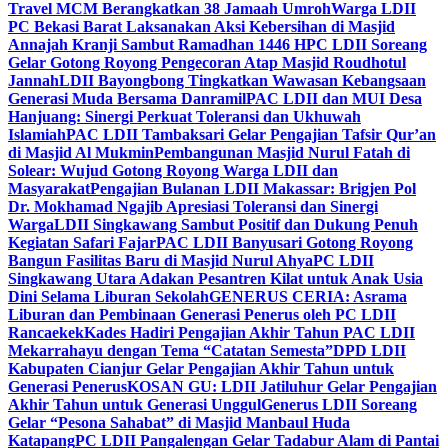
Travel MCM Berangkatkan 38 Jamaah Umroh
Warga LDII
PC Bekasi Barat Laksanakan Aksi Kebersihan di Masjid
Annajah Kranji Sambut Ramadhan 1446 H
PC LDII Soreang
Gelar Gotong Royong Pengecoran Atap Masjid Roudhotul
Jannah
LDII Bayongbong Tingkatkan Wawasan Kebangsaan
Generasi Muda Bersama Danramil
PAC LDII dan MUI Desa
Hanjuang: Sinergi Perkuat Toleransi dan Ukhuwah
Islamiah
PAC LDII Tambaksari Gelar Pengajian Tafsir Qur’an
di Masjid Al Mukmin
Pembangunan Masjid Nurul Fatah di
Solear: Wujud Gotong Royong Warga LDII dan
Masyarakat
Pengajian Bulanan LDII Makassar: Brigjen Pol
Dr. Mokhamad Ngajib Apresiasi Toleransi dan Sinergi
Warga
LDII Singkawang Sambut Positif dan Dukung Penuh
Kegiatan Safari Fajar
PAC LDII Banyusari Gotong Royong
Bangun Fasilitas Baru di Masjid Nurul Ahya
PC LDII
Singkawang Utara Adakan Pesantren Kilat untuk Anak Usia
Dini Selama Liburan Sekolah
GENERUS CERIA: Asrama
Liburan dan Pembinaan Generasi Penerus oleh PC LDII
Rancaekek
Kades Hadiri Pengajian Akhir Tahun PAC LDII
Mekarrahayu dengan Tema “Catatan Semesta”
DPD LDII
Kabupaten Cianjur Gelar Pengajian Akhir Tahun untuk
Generasi Penerus
KOSAN GU: LDII Jatiluhur Gelar Pengajian
Akhir Tahun untuk Generasi Unggul
Generus LDII Soreang
Gelar “Pesona Sahabat” di Masjid Manbaul Huda
Katapang
PC LDII Pangalengan Gelar Tadabur Alam di Pantai