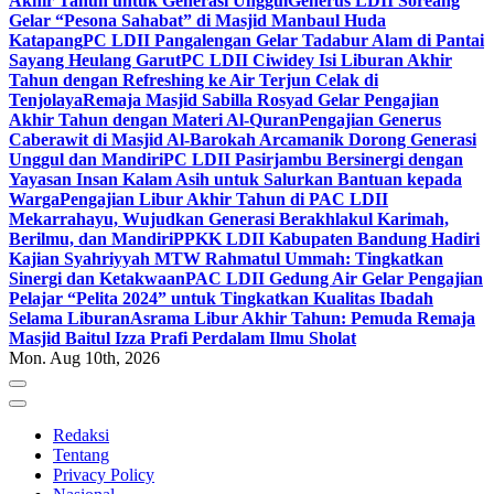
Akhir Tahun untuk Generasi Unggul
Generus LDII Soreang
Gelar “Pesona Sahabat” di Masjid Manbaul Huda
Katapang
PC LDII Pangalengan Gelar Tadabur Alam di Pantai
Sayang Heulang Garut
PC LDII Ciwidey Isi Liburan Akhir
Tahun dengan Refreshing ke Air Terjun Celak di
Tenjolaya
Remaja Masjid Sabilla Rosyad Gelar Pengajian
Akhir Tahun dengan Materi Al-Quran
Pengajian Generus
Caberawit di Masjid Al-Barokah Arcamanik Dorong Generasi
Unggul dan Mandiri
PC LDII Pasirjambu Bersinergi dengan
Yayasan Insan Kalam Asih untuk Salurkan Bantuan kepada
Warga
Pengajian Libur Akhir Tahun di PAC LDII
Mekarrahayu, Wujudkan Generasi Berakhlakul Karimah,
Berilmu, dan Mandiri
PPKK LDII Kabupaten Bandung Hadiri
Kajian Syahriyyah MTW Rahmatul Ummah: Tingkatkan
Sinergi dan Ketakwaan
PAC LDII Gedung Air Gelar Pengajian
Pelajar “Pelita 2024” untuk Tingkatkan Kualitas Ibadah
Selama Liburan
Asrama Libur Akhir Tahun: Pemuda Remaja
Masjid Baitul Izza Prafi Perdalam Ilmu Sholat
Mon. Aug 10th, 2026
Redaksi
Tentang
Privacy Policy