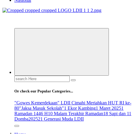
Nasional
ldiikabbandung.or.id
Search
for:
Or check our Popular Categories...
"Gowes Kemerdekaan" LDII Cimahi Meriahkan HUT RI ke-
80
"Jaksa Masuk Sekolah"
1 Ekor Kambing
1 Maret 2025
1
Ramadan 1446 H
10 Malam Terakhir Ramadan
18 Sapi dan 11
Domba
2025
21 Generasi Muda LDII