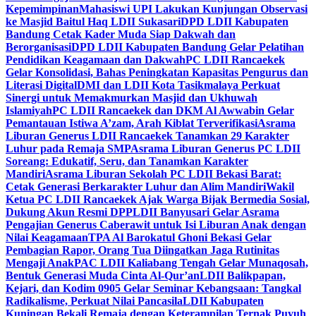
Kepemimpinan
Mahasiswi UPI Lakukan Kunjungan Observasi
ke Masjid Baitul Haq LDII Sukasari
DPD LDII Kabupaten
Bandung Cetak Kader Muda Siap Dakwah dan
Berorganisasi
DPD LDII Kabupaten Bandung Gelar Pelatihan
Pendidikan Keagamaan dan Dakwah
PC LDII Rancaekek
Gelar Konsolidasi, Bahas Peningkatan Kapasitas Pengurus dan
Literasi Digital
DMI dan LDII Kota Tasikmalaya Perkuat
Sinergi untuk Memakmurkan Masjid dan Ukhuwah
Islamiyah
PC LDII Rancaekek dan DKM Al Awwabin Gelar
Pemantauan Istiwa A’zam, Arah Kiblat Terverifikasi
Asrama
Liburan Generus LDII Rancaekek Tanamkan 29 Karakter
Luhur pada Remaja SMP
Asrama Liburan Generus PC LDII
Soreang: Edukatif, Seru, dan Tanamkan Karakter
Mandiri
Asrama Liburan Sekolah PC LDII Bekasi Barat:
Cetak Generasi Berkarakter Luhur dan Alim Mandiri
Wakil
Ketua PC LDII Rancaekek Ajak Warga Bijak Bermedia Sosial,
Dukung Akun Resmi DPP
LDII Banyusari Gelar Asrama
Pengajian Generus Caberawit untuk Isi Liburan Anak dengan
Nilai Keagamaan
TPA Al Barokatul Ghoni Bekasi Gelar
Pembagian Rapor, Orang Tua Diingatkan Jaga Rutinitas
Mengaji Anak
PAC LDII Kaliabang Tengah Gelar Munaqosah,
Bentuk Generasi Muda Cinta Al-Qur’an
LDII Balikpapan,
Kejari, dan Kodim 0905 Gelar Seminar Kebangsaan: Tangkal
Radikalisme, Perkuat Nilai Pancasila
LDII Kabupaten
Kuningan Bekali Remaja dengan Keterampilan Ternak Puyuh