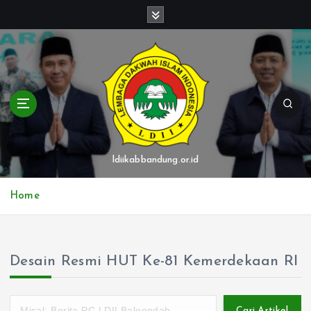
S
k
i
p
t
o
c
o
n
t
ldiikabbandung.or.id
e
n
Home
t
Desain Resmi HUT Ke-81 Kemerdekaan RI
Cari Artikel