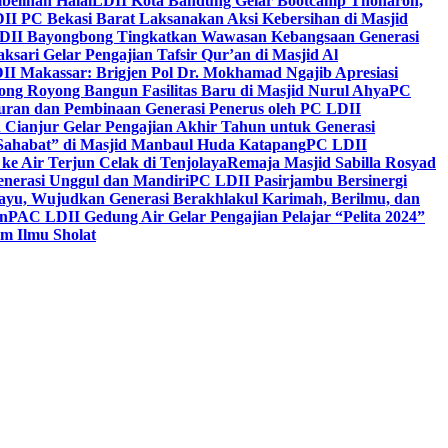
belihan Halal
LDII Kota Bandung Gelar Bootcamp Thoharoh,
I PC Bekasi Barat Laksanakan Aksi Kebersihan di Masjid
DII Bayongbong Tingkatkan Wawasan Kebangsaan Generasi
ari Gelar Pengajian Tafsir Qur’an di Masjid Al
II Makassar: Brigjen Pol Dr. Mokhamad Ngajib Apresiasi
ng Royong Bangun Fasilitas Baru di Masjid Nurul Ahya
PC
n dan Pembinaan Generasi Penerus oleh PC LDII
Cianjur Gelar Pengajian Akhir Tahun untuk Generasi
 Sahabat” di Masjid Manbaul Huda Katapang
PC LDII
ke Air Terjun Celak di Tenjolaya
Remaja Masjid Sabilla Rosyad
enerasi Unggul dan Mandiri
PC LDII Pasirjambu Bersinergi
ayu, Wujudkan Generasi Berakhlakul Karimah, Berilmu, dan
n
PAC LDII Gedung Air Gelar Pengajian Pelajar “Pelita 2024”
m Ilmu Sholat