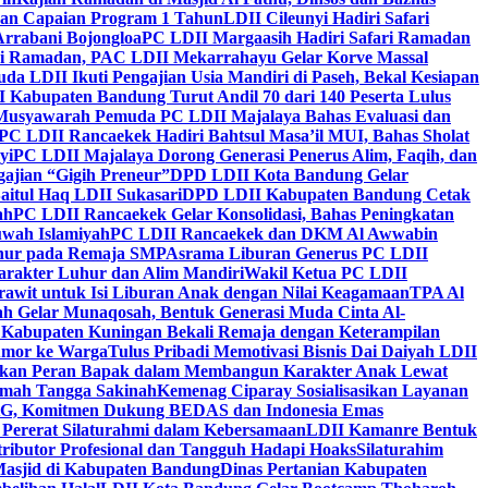
kan Capaian Program 1 Tahun
LDII Cileunyi Hadiri Safari
Arrabani Bojongloa
PC LDII Margaasih Hadiri Safari Ramadan
i Ramadan, PAC LDII Mekarrahayu Gelar Korve Massal
da LDII Ikuti Pengajian Usia Mandiri di Paseh, Bekal Kesiapan
 Kabupaten Bandung Turut Andil 70 dari 140 Peserta Lulus
Musyawarah Pemuda PC LDII Majalaya Bahas Evaluasi dan
PC LDII Rancaekek Hadiri Bahtsul Masa’il MUI, Bahas Sholat
yi
PC LDII Majalaya Dorong Generasi Penerus Alim, Faqih, dan
ajian “Gigih Preneur”
DPD LDII Kota Bandung Gelar
aitul Haq LDII Sukasari
DPD LDII Kabupaten Bandung Cetak
ah
PC LDII Rancaekek Gelar Konsolidasi, Bahas Peningkatan
wah Islamiyah
PC LDII Rancaekek dan DKM Al Awwabin
hur pada Remaja SMP
Asrama Liburan Generus PC LDII
arakter Luhur dan Alim Mandiri
Wakil Ketua PC LDII
rawit untuk Isi Liburan Anak dengan Nilai Keagamaan
TPA Al
h Gelar Munaqosah, Bentuk Generasi Muda Cinta Al-
 Kabupaten Kuningan Bekali Remaja dengan Keterampilan
Tumor ke Warga
Tulus Pribadi Memotivasi Bisnis Dai Daiyah LDII
nkan Peran Bapak dalam Membangun Karakter Anak Lewat
umah Tangga Sakinah
Kemenag Ciparay Sosialisasikan Layanan
CKG, Komitmen Dukung BEDAS dan Indonesia Emas
 Pererat Silaturahmi dalam Kebersamaan
LDII Kamanre Bentuk
ntributor Profesional dan Tangguh Hadapi Hoaks
Silaturahim
asjid di Kabupaten Bandung
Dinas Pertanian Kabupaten