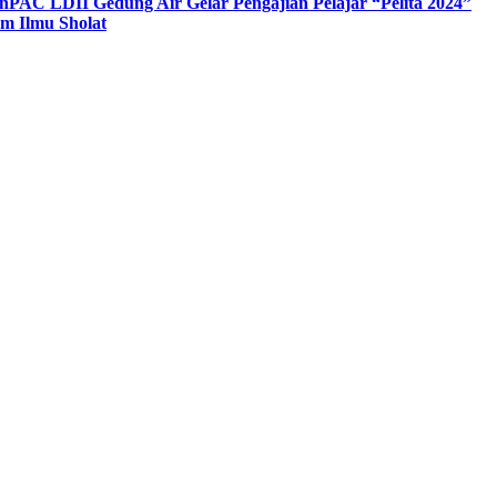
n
PAC LDII Gedung Air Gelar Pengajian Pelajar “Pelita 2024”
m Ilmu Sholat