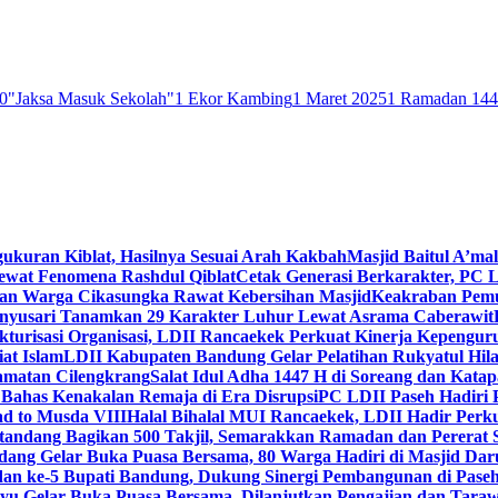
0
"Jaksa Masuk Sekolah"
1 Ekor Kambing
1 Maret 2025
1 Ramadan 14
gukuran Kiblat, Hasilnya Sesuai Arah Kakbah
Masjid Baitul A’mal
Lewat Fenomena Rashdul Qiblat
Cetak Generasi Berkarakter, PC L
dan Warga Cikasungka Rawat Kebersihan Masjid
Keakraban Pemu
anyusari Tanamkan 29 Karakter Luhur Lewat Asrama Caberawit
ukturisasi Organisasi, LDII Rancaekek Perkuat Kinerja Kepengur
at Islam
LDII Kabupaten Bandung Gelar Pelatihan Rukyatul Hila
amatan Cilengkrang
Salat Idul Adha 1447 H di Soreang dan Kat
Bahas Kenakalan Remaja di Era Disrupsi
PC LDII Paseh Hadiri 
d to Musda VIII
Halal Bihalal MUI Rancaekek, LDII Hadir Perk
andang Bagikan 500 Takjil, Semarakkan Ramadan dan Pererat 
ang Gelar Buka Puasa Bersama, 80 Warga Hadiri di Masjid Dar
dan ke-5 Bupati Bandung, Dukung Sinergi Pembangunan di Pase
 Gelar Buka Puasa Bersama, Dilanjutkan Pengajian dan Taraw