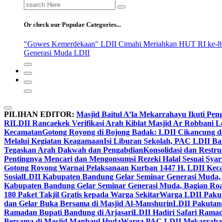
Search
for:
Or check our Popular Categories...
"Gowes Kemerdekaan" LDII Cimahi Meriahkan HUT RI ke-8
Generasi Muda LDII
PILIHAN EDITOR:
Masjid Baitul A’la Mekarrahayu Ikuti Pen
RI
LDII Rancaekek Verifikasi Arah Kiblat Masjid Ar Robbani 
Kecamatan
Gotong Royong di Bojong Badak: LDII Cikancung 
Melalui Kegiatan Keagamaan
Isi Liburan Sekolah, PAC LDII B
Tegaskan Arah Dakwah dan Pengabdian
Konsolidasi dan Restr
Pentingnya Mencari dan Mengonsumsi Rezeki Halal Sesuai Syari
Gotong Royong Warnai Pelaksanaan Kurban 1447 H. LDII Kec
Sosial
LDII Kabupaten Bandung Gelar Seminar Generasi Muda, 
Kabupaten Bandung Gelar Seminar Generasi Muda, Bagian Roa
180 Paket Takjil Gratis kepada Warga Sekitar
Warga LDII Pakut
dan Gelar Buka Bersama di Masjid Al-Manshurin
LDII Pakutand
Ramadan Bupati Bandung di Arjasari
LDII Hadiri Safari Rama
Bersama di Masjid Manbaul Huda
Warga PAC LDII Mekarrahayu