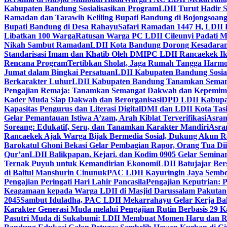
Kabupaten Bandung Sosialisasikan Program
LDII Turut Hadir 
Ramadan dan Tarawih Keliling Bupati Bandung di Bojongsoan
Bupati Bandung di Desa Rahayu
Safari Ramadan 1447 H, LDII 
Libatkan 100 Warga
Ratusan Warga PC LDII Cileunyi Padati M
Nikah Sambut Ramadan
LDII Kota Bandung Dorong Kesadaran
Standarisasi Imam dan Khatib Oleh DMI
PC LDII Rancaekek Ik
Rencana Program
Tertibkan Sholat, Jaga Rumah Tangga Harmo
Jumat dalam Bingkai Persatuan
LDII Kabupaten Bandung Sosial
Berkarakter Luhur
LDII Kabupaten Bandung Tanamkan Semangat
Pengajian Remaja: Tanamkan Semangat Dakwah dan Kepemim
Kader Muda Siap Dakwah dan Berorganisasi
DPD LDII Kabupat
Kapasitas Pengurus dan Literasi Digital
DMI dan LDII Kota Tas
Gelar Pemantauan Istiwa A’zam, Arah Kiblat Terverifikasi
Asram
Soreang: Edukatif, Seru, dan Tanamkan Karakter Mandiri
Asra
Rancaekek Ajak Warga Bijak Bermedia Sosial, Dukung Akun 
Barokatul Ghoni Bekasi Gelar Pembagian Rapor, Orang Tua Dii
Qur’an
LDII Balikpapan, Kejari, dan Kodim 0905 Gelar Seminar
Ternak Puyuh untuk Kemandirian Ekonomi
LDII Batujajar Be
di Baitul Manshurin Cinunuk
PAC LDII Kayuringin Jaya Sembe
Pengajian Peringati Hari Lahir Pancasila
Pengajian Keputrian:
Keagamaan kepada Warga LDII di Masjid Darussalam Pakuta
2045
Sambut Iduladha, PAC LDII Mekarrahayu Gelar Kerja Bak
Karakter Generasi Muda melalui Pengajian Rutin Berbasis 29 
Pasutri Muda di Sukabumi: LDII Membuat Momen Haru dan Ro