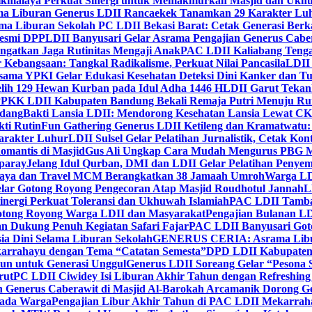
ikmalaya Perkuat Sinergi untuk Memakmurkan Masjid dan Ukhu
a Liburan Generus LDII Rancaekek Tanamkan 29 Karakter Lu
ma Liburan Sekolah PC LDII Bekasi Barat: Cetak Generasi Berk
Resmi DPP
LDII Banyusari Gelar Asrama Pengajian Generus Cabe
ngatkan Jaga Rutinitas Mengaji Anak
PAC LDII Kaliabang Tenga
 Kebangsaan: Tangkal Radikalisme, Perkuat Nilai Pancasila
LDII
rsama YPKI Gelar Edukasi Kesehatan Deteksi Dini Kanker dan 
lih 129 Hewan Kurban pada Idul Adha 1446 H
LDII Garut Teka
 PPKK LDII Kabupaten Bandung Bekali Remaja Putri Menuju R
ndang
Bakti Lansia LDII: Mendorong Kesehatan Lansia Lewat 
ti Rutin
Fun Gathering Generus LDII Ketileng dan Kramatwatu:
Karakter Luhur
LDII Sulsel Gelar Pelatihan Jurnalistik, Cetak Ko
mantis di Masjid
Gus Ali Ungkap Cara Mudah Mengurus PBG M
paray
Jelang Idul Qurban, DMI dan LDII Gelar Pelatihan Penyem
aya dan Travel MCM Berangkatkan 38 Jamaah Umroh
Warga LDI
lar Gotong Royong Pengecoran Atap Masjid Roudhotul Jannah
L
nergi Perkuat Toleransi dan Ukhuwah Islamiah
PAC LDII Tambaks
otong Royong Warga LDII dan Masyarakat
Pengajian Bulanan LD
an Dukung Penuh Kegiatan Safari Fajar
PAC LDII Banyusari Goto
ia Dini Selama Liburan Sekolah
GENERUS CERIA: Asrama Libura
karrahayu dengan Tema “Catatan Semesta”
DPD LDII Kabupaten 
un untuk Generasi Unggul
Generus LDII Soreang Gelar “Pesona
rut
PC LDII Ciwidey Isi Liburan Akhir Tahun dengan Refreshing 
n Generus Caberawit di Masjid Al-Barokah Arcamanik Dorong G
pada Warga
Pengajian Libur Akhir Tahun di PAC LDII Mekarrah