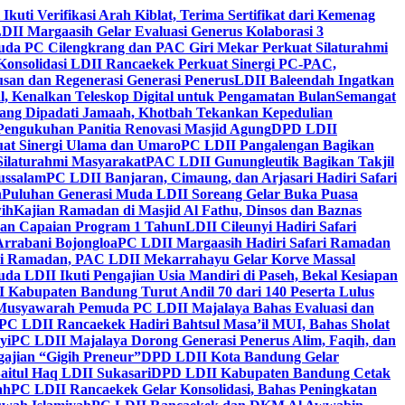
 Ikuti Verifikasi Arah Kiblat, Terima Sertifikat dari Kemenag
DII Margaasih Gelar Evaluasi Generus Kolaborasi 3
da PC Cilengkrang dan PAC Giri Mekar Perkuat Silaturahmi
Konsolidasi LDII Rancaekek Perkuat Sinergi PC-PAC,
usan dan Regenerasi Generasi Penerus
LDII Baleendah Ingatkan
l, Kenalkan Teleskop Digital untuk Pengamatan Bulan
Semangat
apang Dipadati Jamaah, Khotbah Tekankan Kepedulian
Pengukuhan Panitia Renovasi Masjid Agung
DPD LDII
uat Sinergi Ulama dan Umaro
PC LDII Pangalengan Bagikan
Silaturahmi Masyarakat
PAC LDII Gunungleutik Bagikan Takjil
ussalam
PC LDII Banjaran, Cimaung, dan Arjasari Hadiri Safari
h
Puluhan Generasi Muda LDII Soreang Gelar Buka Puasa
ih
Kajian Ramadan di Masjid Al Fathu, Dinsos dan Baznas
kan Capaian Program 1 Tahun
LDII Cileunyi Hadiri Safari
Arrabani Bojongloa
PC LDII Margaasih Hadiri Safari Ramadan
i Ramadan, PAC LDII Mekarrahayu Gelar Korve Massal
da LDII Ikuti Pengajian Usia Mandiri di Paseh, Bekal Kesiapan
 Kabupaten Bandung Turut Andil 70 dari 140 Peserta Lulus
Musyawarah Pemuda PC LDII Majalaya Bahas Evaluasi dan
PC LDII Rancaekek Hadiri Bahtsul Masa’il MUI, Bahas Sholat
yi
PC LDII Majalaya Dorong Generasi Penerus Alim, Faqih, dan
ajian “Gigih Preneur”
DPD LDII Kota Bandung Gelar
aitul Haq LDII Sukasari
DPD LDII Kabupaten Bandung Cetak
ah
PC LDII Rancaekek Gelar Konsolidasi, Bahas Peningkatan