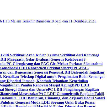
46 H
10 Malam Terakhir Ramadan
18 Sapi dan 11 Domba
2025
21
 Ikuti Verifikasi Arah Kiblat, Terima Sertifikat dari Kemenag
DII Margaasih Gelar Evaluasi Generus Kolaborasi 3
da PC Cilengkrang dan PAC Giri Mekar Perkuat Silaturahmi
Konsolidasi LDII Rancaekek Perkuat Sinergi PC-PAC,
usan dan Regenerasi Generasi Penerus
LDII Baleendah Ingatkan
l, Kenalkan Teleskop Digital untuk Pengamatan Bulan
Semangat
apang Dipadati Jamaah, Khotbah Tekankan Kepedulian
Pengukuhan Panitia Renovasi Masjid Agung
DPD LDII
uat Sinergi Ulama dan Umaro
PC LDII Pangalengan Bagikan
Silaturahmi Masyarakat
PAC LDII Gunungleutik Bagikan Takjil
ussalam
PC LDII Banjaran, Cimaung, dan Arjasari Hadiri Safari
h
Puluhan Generasi Muda LDII Soreang Gelar Buka Puasa
ih
Kajian Ramadan di Masjid Al Fathu, Dinsos dan Baznas