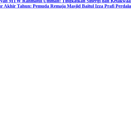
yyah MTW Rahmatul Ummah: Tingkatkan Sinergi dan Ketakwaa
r Akhir Tahun: Pemuda Remaja Masjid Baitul Izza Prafi Perdala