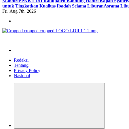
Mandiri
PPKK LDII Kabupaten Bandung Hadiri Kajian Syahri
untuk Tingkatkan Kualitas Ibadah Selama Liburan
Asrama Libu
Fri. Aug 7th, 2026
ldiikabbandung.or.id
Redaksi
Tentang
Privacy Policy
Nasional