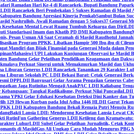
Safari Ramadan Hari Ke-4 di Rancaekek, Bupati Bandung Papar
g
LDII Rancaekek Beri Pembekalan 5 Sukses Ramadan di Masjid 
Kabupaten Bandung Apresiasi Kinerja Pemkab
Sambut Bulan Suc
asjid Nashrulloh, Awali Ramadan dengan 5 Sukses
37 Generasi Mu
 Kesehatan Mental Lewat Ruang Tumbuh Keluarga dan Diri
LDII
uti Standarisasi Imam dan Khatib PD DMI Kabupaten Bandung
nis, Pesan Usman Ali Saat Ceramah di Masjid Raudhotul Jannah
isasikan Program PPKK, Libatkan Hampir 500 Ibu-ibu di Cileun
 Mandiri dan Bijak Finansial pada Generasi Muda dalam Peng
pinan
Mahasiswi UPI Lakukan Kunjungan Observasi ke Masjid B
en Bandung Gelar Pelatihan Pendidikan Keagamaan dan Dakw
ikmalaya Perkuat Sinergi untuk Memakmurkan Masjid dan Ukhu
a Liburan Generus LDII Rancaekek Tanamkan 29 Karakter Lu
ma Liburan Sekolah PC LDII Bekasi Barat: Cetak Generasi Berk
Resmi DPP
LDII Banyusari Gelar Asrama Pengajian Generus Cabe
ngatkan Jaga Rutinitas Mengaji Anak
PAC LDII Kaliabang Tenga
 Kebangsaan: Tangkal Radikalisme, Perkuat Nilai Pancasila
LDII
rsama YPKI Gelar Edukasi Kesehatan Deteksi Dini Kanker dan 
lih 129 Hewan Kurban pada Idul Adha 1446 H
LDII Garut Teka
 PPKK LDII Kabupaten Bandung Bekali Remaja Putri Menuju R
ndang
Bakti Lansia LDII: Mendorong Kesehatan Lansia Lewat 
ti Rutin
Fun Gathering Generus LDII Ketileng dan Kramatwatu:
Karakter Luhur
LDII Sulsel Gelar Pelatihan Jurnalistik, Cetak Ko
mantis di Masjid
Gus Ali Ungkap Cara Mudah Mengurus PBG M