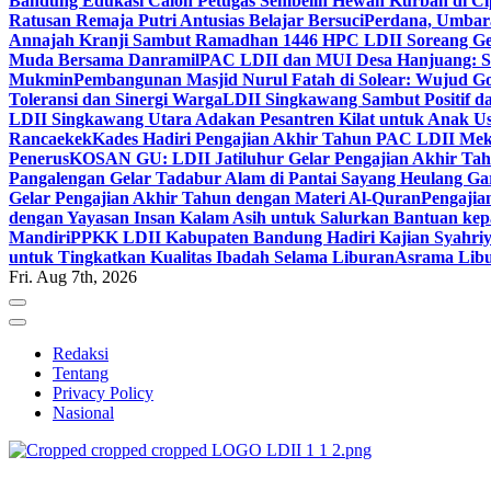
Bandung Edukasi Calon Petugas Sembelih Hewan Kurban di Ci
Ratusan Remaja Putri Antusias Belajar Bersuci
Perdana, Umbar
Annajah Kranji Sambut Ramadhan 1446 H
PC LDII Soreang Ge
Muda Bersama Danramil
PAC LDII dan MUI Desa Hanjuang: Si
Mukmin
Pembangunan Masjid Nurul Fatah di Solear: Wujud G
Toleransi dan Sinergi Warga
LDII Singkawang Sambut Positif d
LDII Singkawang Utara Adakan Pesantren Kilat untuk Anak Us
Rancaekek
Kades Hadiri Pengajian Akhir Tahun PAC LDII Me
Penerus
KOSAN GU: LDII Jatiluhur Gelar Pengajian Akhir Tah
Pangalengan Gelar Tadabur Alam di Pantai Sayang Heulang Ga
Gelar Pengajian Akhir Tahun dengan Materi Al-Quran
Pengajia
dengan Yayasan Insan Kalam Asih untuk Salurkan Bantuan ke
Mandiri
PPKK LDII Kabupaten Bandung Hadiri Kajian Syahri
untuk Tingkatkan Kualitas Ibadah Selama Liburan
Asrama Libu
Fri. Aug 7th, 2026
Redaksi
Tentang
Privacy Policy
Nasional
ldiikabbandung.or.id