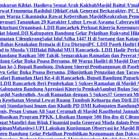
gukuran Kiblat, Hasilnya Sesuai Arah Kakbah
Masjid Baitul A’mal
Lewat Fenomena Rashdul Qiblat
Cetak Generasi Berkarakter, PC L
dan Warga Cikasungka Rawat Kebersihan Masjid
Keakraban Pemu
anyusari Tanamkan 29 Karakter Luhur Lewat Asrama Caberawit
ukturisasi Organisasi, LDII Rancaekek Perkuat Kinerja Kepengur
at Islam
LDII Kabupaten Bandung Gelar Pelatihan Rukyatul Hila
amatan Cilengkrang
Salat Idul Adha 1447 H di Soreang dan Kat
Bahas Kenakalan Remaja di Era Disrupsi
PC LDII Paseh Hadiri 
d to Musda VIII
Halal Bihalal MUI Rancaekek, LDII Hadir Perk
andang Bagikan 500 Takjil, Semarakkan Ramadan dan Pererat 
ang Gelar Buka Puasa Bersama, 80 Warga Hadiri di Masjid Dar
dan ke-5 Bupati Bandung, Dukung Sinergi Pembangunan di Pase
 Gelar Buka Puasa Bersama, Dilanjutkan Pengajian dan Taraw
Safari Ramadan Hari Ke-4 di Rancaekek, Bupati Bandung Papar
g
LDII Rancaekek Beri Pembekalan 5 Sukses Ramadan di Masjid 
Kabupaten Bandung Apresiasi Kinerja Pemkab
Sambut Bulan Suc
asjid Nashrulloh, Awali Ramadan dengan 5 Sukses
37 Generasi Mu
 Kesehatan Mental Lewat Ruang Tumbuh Keluarga dan Diri
LDII
uti Standarisasi Imam dan Khatib PD DMI Kabupaten Bandung
nis, Pesan Usman Ali Saat Ceramah di Masjid Raudhotul Jannah
isasikan Program PPKK, Libatkan Hampir 500 Ibu-ibu di Cileun
 Mandiri dan Bijak Finansial pada Generasi Muda dalam Peng
pinan
Mahasiswi UPI Lakukan Kunjungan Observasi ke Masjid B
en Bandung Gelar Pelatihan Pendidikan Keagamaan dan Dakw