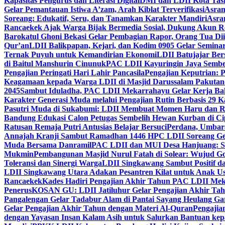
Kapasitas Pengurus dan Literasi Digital
DMI dan LDII Kota Tas
Gelar Pemantauan Istiwa A’zam, Arah Kiblat Terverifikasi
Asram
Soreang: Edukatif, Seru, dan Tanamkan Karakter Mandiri
Asra
Rancaekek Ajak Warga Bijak Bermedia Sosial, Dukung Akun 
Barokatul Ghoni Bekasi Gelar Pembagian Rapor, Orang Tua Dii
Qur’an
LDII Balikpapan, Kejari, dan Kodim 0905 Gelar Seminar
Ternak Puyuh untuk Kemandirian Ekonomi
LDII Batujajar Be
di Baitul Manshurin Cinunuk
PAC LDII Kayuringin Jaya Sembe
Pengajian Peringati Hari Lahir Pancasila
Pengajian Keputrian:
Keagamaan kepada Warga LDII di Masjid Darussalam Pakuta
2045
Sambut Iduladha, PAC LDII Mekarrahayu Gelar Kerja Bak
Karakter Generasi Muda melalui Pengajian Rutin Berbasis 29 
Pasutri Muda di Sukabumi: LDII Membuat Momen Haru dan Ro
Bandung Edukasi Calon Petugas Sembelih Hewan Kurban di Ci
Ratusan Remaja Putri Antusias Belajar Bersuci
Perdana, Umbar
Annajah Kranji Sambut Ramadhan 1446 H
PC LDII Soreang Ge
Muda Bersama Danramil
PAC LDII dan MUI Desa Hanjuang: Si
Mukmin
Pembangunan Masjid Nurul Fatah di Solear: Wujud G
Toleransi dan Sinergi Warga
LDII Singkawang Sambut Positif d
LDII Singkawang Utara Adakan Pesantren Kilat untuk Anak Us
Rancaekek
Kades Hadiri Pengajian Akhir Tahun PAC LDII Me
Penerus
KOSAN GU: LDII Jatiluhur Gelar Pengajian Akhir Tah
Pangalengan Gelar Tadabur Alam di Pantai Sayang Heulang Ga
Gelar Pengajian Akhir Tahun dengan Materi Al-Quran
Pengajia
dengan Yayasan Insan Kalam Asih untuk Salurkan Bantuan ke