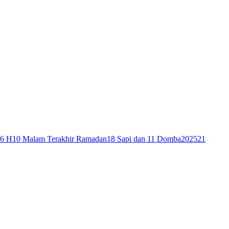
46 H
10 Malam Terakhir Ramadan
18 Sapi dan 11 Domba
2025
21