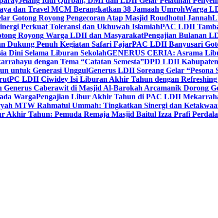
paray
Jelang Idul Qurban, DMI dan LDII Gelar Pelatihan Penyem
aya dan Travel MCM Berangkatkan 38 Jamaah Umroh
Warga LDI
lar Gotong Royong Pengecoran Atap Masjid Roudhotul Jannah
L
nergi Perkuat Toleransi dan Ukhuwah Islamiah
PAC LDII Tambaks
otong Royong Warga LDII dan Masyarakat
Pengajian Bulanan LD
an Dukung Penuh Kegiatan Safari Fajar
PAC LDII Banyusari Goto
ia Dini Selama Liburan Sekolah
GENERUS CERIA: Asrama Libura
karrahayu dengan Tema “Catatan Semesta”
DPD LDII Kabupaten 
un untuk Generasi Unggul
Generus LDII Soreang Gelar “Pesona
rut
PC LDII Ciwidey Isi Liburan Akhir Tahun dengan Refreshing 
n Generus Caberawit di Masjid Al-Barokah Arcamanik Dorong G
pada Warga
Pengajian Libur Akhir Tahun di PAC LDII Mekarrah
yyah MTW Rahmatul Ummah: Tingkatkan Sinergi dan Ketakwaa
r Akhir Tahun: Pemuda Remaja Masjid Baitul Izza Prafi Perdala