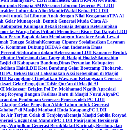
wah Islamiyah
PC LDII Rancaekek dan DKM Al Awwabin
hur pada Remaja SMP
Asrama Liburan Generus PC LDII
arakter Luhur dan Alim Mandiri
Wakil Ketua PC LDII
rawit untuk Isi Liburan Anak dengan Nilai Keagamaan
TPA Al
h Gelar Munaqosah, Bentuk Generasi Muda Cinta Al-
 Kabupaten Kuningan Bekali Remaja dengan Keterampilan
Tumor ke Warga
Tulus Pribadi Memotivasi Bisnis Dai Daiyah LDII
nkan Peran Bapak dalam Membangun Karakter Anak Lewat
umah Tangga Sakinah
Kemenag Ciparay Sosialisasikan Layanan
CKG, Komitmen Dukung BEDAS dan Indonesia Emas
 Pererat Silaturahmi dalam Kebersamaan
LDII Kamanre Bentuk
ntributor Profesional dan Tangguh Hadapi Hoaks
Silaturahim
asjid di Kabupaten Bandung
Dinas Pertanian Kabupaten
belihan Halal
LDII Kota Bandung Gelar Bootcamp Thoharoh,
I PC Bekasi Barat Laksanakan Aksi Kebersihan di Masjid
DII Bayongbong Tingkatkan Wawasan Kebangsaan Generasi
ari Gelar Pengajian Tafsir Qur’an di Masjid Al
II Makassar: Brigjen Pol Dr. Mokhamad Ngajib Apresiasi
ng Royong Bangun Fasilitas Baru di Masjid Nurul Ahya
PC
n dan Pembinaan Generasi Penerus oleh PC LDII
Cianjur Gelar Pengajian Akhir Tahun untuk Generasi
 Sahabat” di Masjid Manbaul Huda Katapang
PC LDII
ke Air Terjun Celak di Tenjolaya
Remaja Masjid Sabilla Rosyad
enerasi Unggul dan Mandiri
PC LDII Pasirjambu Bersinergi
ayu, Wujudkan Generasi Berakhlakul Karimah, Berilmu, dan