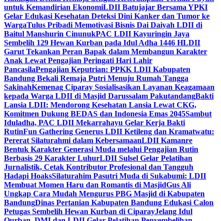
untuk Kemandirian Ekonomi
LDII Batujajar Bersama YPKI
Gelar Edukasi Kesehatan Deteksi Dini Kanker dan Tumor ke
Warga
Tulus Pribadi Memotivasi Bisnis Dai Daiyah LDII di
Baitul Manshurin Cinunuk
PAC LDII Kayuringin Jaya
Sembelih 129 Hewan Kurban pada Idul Adha 1446 H
LDII
Garut Tekankan Peran Bapak dalam Membangun Karakter
Anak Lewat Pengajian Peringati Hari Lahir
Pancasila
Pengajian Keputrian: PPKK LDII Kabupaten
Bandung Bekali Remaja Putri Menuju Rumah Tangga
Sakinah
Kemenag Ciparay Sosialisasikan Layanan Keagamaan
kepada Warga LDII di Masjid Darussalam Pakutandang
Bakti
Lansia LDII: Mendorong Kesehatan Lansia Lewat CKG,
Komitmen Dukung BEDAS dan Indonesia Emas 2045
Sambut
Iduladha, PAC LDII Mekarrahayu Gelar Kerja Bakti
Rutin
Fun Gathering Generus LDII Ketileng dan Kramatwatu:
Pererat Silaturahmi dalam Kebersamaan
LDII Kamanre
Bentuk Karakter Generasi Muda melalui Pengajian Rutin
Berbasis 29 Karakter Luhur
LDII Sulsel Gelar Pelatihan
Jurnalistik, Cetak Kontributor Profesional dan Tangguh
Hadapi Hoaks
Silaturahim Pasutri Muda di Sukabumi: LDII
Membuat Momen Haru dan Romantis di Masjid
Gus Ali
Ungkap Cara Mudah Mengurus PBG Masjid di Kabupaten
Bandung
Dinas Pertanian Kabupaten Bandung Edukasi Calon
Petugas Sembelih Hewan Kurban di Ciparay
Jelang Idul
Qurban, DMI dan LDII Gelar Pelatihan Penyembelihan