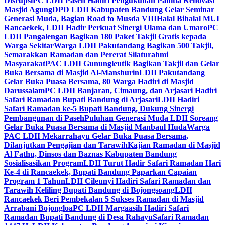
Disrupsi
PC LDII Paseh Hadiri Pengukuhan Panitia Renovasi
Masjid Agung
DPD LDII Kabupaten Bandung Gelar Seminar
Generasi Muda, Bagian Road to Musda VIII
Halal Bihalal MUI
Rancaekek, LDII Hadir Perkuat Sinergi Ulama dan Umaro
PC
LDII Pangalengan Bagikan 180 Paket Takjil Gratis kepada
Warga Sekitar
Warga LDII Pakutandang Bagikan 500 Takjil,
Semarakkan Ramadan dan Pererat Silaturahmi
Masyarakat
PAC LDII Gunungleutik Bagikan Takjil dan Gelar
Buka Bersama di Masjid Al-Manshurin
LDII Pakutandang
Gelar Buka Puasa Bersama, 80 Warga Hadiri di Masjid
Darussalam
PC LDII Banjaran, Cimaung, dan Arjasari Hadiri
Safari Ramadan Bupati Bandung di Arjasari
LDII Hadiri
Safari Ramadan ke-5 Bupati Bandung, Dukung Sinergi
Pembangunan di Paseh
Puluhan Generasi Muda LDII Soreang
Gelar Buka Puasa Bersama di Masjid Manbaul Huda
Warga
PAC LDII Mekarrahayu Gelar Buka Puasa Bersama,
Dilanjutkan Pengajian dan Tarawih
Kajian Ramadan di Masjid
Al Fathu, Dinsos dan Baznas Kabupaten Bandung
Sosialisasikan Program
LDII Turut Hadir Safari Ramadan Hari
Ke-4 di Rancaekek, Bupati Bandung Paparkan Capaian
Program 1 Tahun
LDII Cileunyi Hadiri Safari Ramadan dan
Tarawih Keliling Bupati Bandung di Bojongsoang
LDII
Rancaekek Beri Pembekalan 5 Sukses Ramadan di Masjid
Arrabani Bojongloa
PC LDII Margaasih Hadiri Safari
Ramadan Bupati Bandung di Desa Rahayu
Safari Ramadan