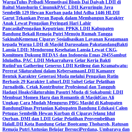
Warga
Tulus Pribadi Memotivasi Bisnis Dai Daiyah LDII di
Baitul Manshurin Cinunuk
PAC LDII Kayuringin Jaya
Sembelih 129 Hewan Kurban pada Idul Adha 1446 H
LDII
Garut Tekankan Peran Bapak dalam Membangun Karakter
Anak Lewat Pengajian Peringati Hari Lahir
Pancasila
Pengajian Keputrian: PPKK LDII Kabupaten
Bandung Bekali Remaja Putri Menuju Rumah Tangga
Sakinah
Kemenag Ciparay Sosialisasikan Layanan Keagamaan
kepada Warga LDII di Masjid Darussalam Pakutandang
Bakti
Lansia LDII: Mendorong Kesehatan Lansia Lewat CKG,
Komitmen Dukung BEDAS dan Indonesia Emas 2045
Sambut
Iduladha, PAC LDII Mekarrahayu Gelar Kerja Bakti
Rutin
Fun Gathering Generus LDII Ketileng dan Kramatwatu:
Pererat Silaturahmi dalam Kebersamaan
LDII Kamanre
Bentuk Karakter Generasi Muda melalui Pengajian Rutin
Berbasis 29 Karakter Luhur
LDII Sulsel Gelar Pelatihan
Jurnalistik, Cetak Kontributor Profesional dan Tangguh
Hadapi Hoaks
Silaturahim Pasutri Muda di Sukabumi: LDII
Membuat Momen Haru dan Romantis di Masjid
Gus Ali
Ungkap Cara Mudah Mengurus PBG Masjid di Kabupaten
Bandung
Dinas Pertanian Kabupaten Bandung Edukasi Calon
Petugas Sembelih Hewan Kurban di Ciparay
Jelang Idul
Qurban, DMI dan LDII Gelar Pelatihan Penyembelihan
Halal
LDII Kota Bandung Gelar Bootcamp Thoharoh, Ratusan
Remaja Putri Antusias Belajar Bersuci
Perdana, Umbaraya dan