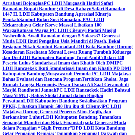
Arrabani Bojongloa
PC LDII Margaasih Hadiri Safari
Ramadan Bupati Bandung di Desa Rahayu
Safari Ramadan
1447 H, LDII Kabupaten Bandung Apresiasi Kinerja
Pemkab
Sambut Bulan Suci Ramadan, PAC LDII
Mekarrahayu Gelar Korve Massal Libatkan 100
Warga
Ratusan Warga PC LDII Cileunyi Padati Masjid
Nashrulloh, Awali Ramadan dengan 5 Sukses
37 Generasi
Muda LDII Ikuti Pengajian Usia Mandiri di Paseh, Bekal
Kesiapan Nikah Sambut Ramadan
LDII Kota Bandung Dorong
Kesadaran Kesehatan Mental Lewat Ruang Tumbuh Keluarga
dan Diri
LDII Kabupaten Bandung Turut Andil 70 dari 140
Peserta Lulus Standarisasi Imam dan Khatib Oleh DMI
PC
LDII Rancaekek Ikuti Standarisasi Imam dan Khatib PD DMI
Kabupaten Bandung
Musyawarah Pemuda PC LDII Majalaya
Bahas Evaluasi dan Rencana Program
Tertibkan Sholat, Jaga
Rumah Tangga Harmonis, Pesan Usman Ali Saat Ceramah di
Masjid Raudhotul Jannah
PC LDII Rancaekek Hadiri Bahtsul
Masa’il MUI, Bahas Sholat Jumat dalam Bingkai
Persatuan
LDII Kabupaten Bandung Sosialisasikan Program
PPKK, Libatkan Hampir 500 Ibu-ibu di Cileunyi
PC LDII
Majalaya Dorong Generasi Penerus Alim, Faqih, dan
Berkarakter Luhur
LDII Kabupaten Bandung Tanamkan
Semangat Mandiri dan Bijak Finansial pada Generasi Muda
dalam Pengajian “Gigih Preneur”
DPD LDII Kota Bandung
Gelar Pengajian Remaja: Tanamkan Semangat Dakwah dan