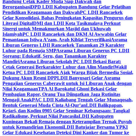
Bandung Cetak Kader Muda Siap Dakwah dan
Berorganisasi
DPD LDII Kabupaten Bandung Gelar Pelatihan
Pendidikan Keagamaan dan Dakwah
PC LDII Rancaekek
Gelar Konsolidasi, Bahas Peningkatan Kapasitas Pengurus dan
Literasi Digital
DMI dan LDII Kota Tasikmalaya Perkuat
Sinergi untuk Memakmurkan Masjid dan Ukhuwah
Islamiyah
PC LDII Rancaekek dan DKM Al Awwabin Gelar
Pemantauan Istiwa A’zam, Arah Kiblat Terverifikasi
Asrama
Liburan Generus LDII Rancaekek Tanamkan 29 Karakter
Luhur pada Remaja SMP
Asrama Liburan Generus PC LDII
Soreang: Edukatif, Seru, dan Tanamkan Karakter
Mandiri
Asrama Liburan Sekolah PC LDII Bekasi Barat:
Cetak Generasi Berkarakter Luhur dan Alim Mandiri
Wakil
Ketua PC LDII Rancaekek Ajak Warga Bijak Bermedia Sosial,
Dukung Akun Resmi DPP
LDII Banyusari Gelar Asrama
Pengajian Generus Caberawit untuk Isi Liburan Anak dengan
Nilai Keagamaan
TPA Al Barokatul Ghoni Bekasi Gelar
Pembagian Rapor, Orang Tua Diingatkan Jaga Rutinitas
Mengaji Anak
PAC LDII Kaliabang Tengah Gelar Munaqosah,
Bentuk Generasi Muda Cinta Al-Qur’an
LDII Balikpapan,
Kejari, dan Kodim 0905 Gelar Seminar Kebangsaan: Tangkal
Radikalisme, Perkuat Nilai Pancasila
LDII Kabupaten
Kuningan Bekali Remaja dengan Keterampilan Ternak Puyuh
untuk Kemandirian Ekonomi
LDII Batujajar Bersama YPKI
Gelar Edukasi Kesehatan Deteksi Dini Kanker dan Tumor ke