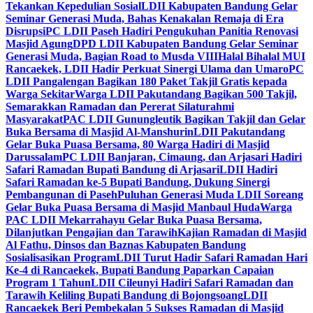
Tekankan Kepedulian Sosial
LDII Kabupaten Bandung Gelar
Seminar Generasi Muda, Bahas Kenakalan Remaja di Era
Disrupsi
PC LDII Paseh Hadiri Pengukuhan Panitia Renovasi
Masjid Agung
DPD LDII Kabupaten Bandung Gelar Seminar
Generasi Muda, Bagian Road to Musda VIII
Halal Bihalal MUI
Rancaekek, LDII Hadir Perkuat Sinergi Ulama dan Umaro
PC
LDII Pangalengan Bagikan 180 Paket Takjil Gratis kepada
Warga Sekitar
Warga LDII Pakutandang Bagikan 500 Takjil,
Semarakkan Ramadan dan Pererat Silaturahmi
Masyarakat
PAC LDII Gunungleutik Bagikan Takjil dan Gelar
Buka Bersama di Masjid Al-Manshurin
LDII Pakutandang
Gelar Buka Puasa Bersama, 80 Warga Hadiri di Masjid
Darussalam
PC LDII Banjaran, Cimaung, dan Arjasari Hadiri
Safari Ramadan Bupati Bandung di Arjasari
LDII Hadiri
Safari Ramadan ke-5 Bupati Bandung, Dukung Sinergi
Pembangunan di Paseh
Puluhan Generasi Muda LDII Soreang
Gelar Buka Puasa Bersama di Masjid Manbaul Huda
Warga
PAC LDII Mekarrahayu Gelar Buka Puasa Bersama,
Dilanjutkan Pengajian dan Tarawih
Kajian Ramadan di Masjid
Al Fathu, Dinsos dan Baznas Kabupaten Bandung
Sosialisasikan Program
LDII Turut Hadir Safari Ramadan Hari
Ke-4 di Rancaekek, Bupati Bandung Paparkan Capaian
Program 1 Tahun
LDII Cileunyi Hadiri Safari Ramadan dan
Tarawih Keliling Bupati Bandung di Bojongsoang
LDII
Rancaekek Beri Pembekalan 5 Sukses Ramadan di Masjid