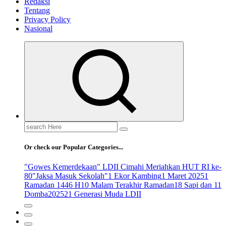
Redaksi
Tentang
Privacy Policy
Nasional
Search
for:
Or check our Popular Categories...
"Gowes Kemerdekaan" LDII Cimahi Meriahkan HUT RI ke-
80
"Jaksa Masuk Sekolah"
1 Ekor Kambing
1 Maret 2025
1
Ramadan 1446 H
10 Malam Terakhir Ramadan
18 Sapi dan 11
Domba
2025
21 Generasi Muda LDII