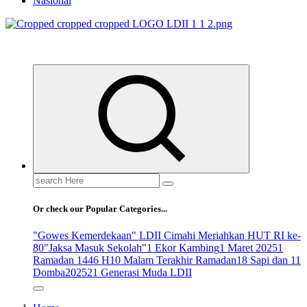
Nasional
ldiikabbandung.or.id
Search
for:
Or check our Popular Categories...
"Gowes Kemerdekaan" LDII Cimahi Meriahkan HUT RI ke-
80
"Jaksa Masuk Sekolah"
1 Ekor Kambing
1 Maret 2025
1
Ramadan 1446 H
10 Malam Terakhir Ramadan
18 Sapi dan 11
Domba
2025
21 Generasi Muda LDII