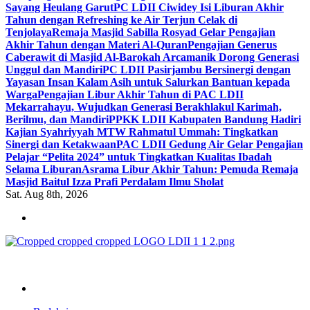
Sayang Heulang Garut
PC LDII Ciwidey Isi Liburan Akhir
Tahun dengan Refreshing ke Air Terjun Celak di
Tenjolaya
Remaja Masjid Sabilla Rosyad Gelar Pengajian
Akhir Tahun dengan Materi Al-Quran
Pengajian Generus
Caberawit di Masjid Al-Barokah Arcamanik Dorong Generasi
Unggul dan Mandiri
PC LDII Pasirjambu Bersinergi dengan
Yayasan Insan Kalam Asih untuk Salurkan Bantuan kepada
Warga
Pengajian Libur Akhir Tahun di PAC LDII
Mekarrahayu, Wujudkan Generasi Berakhlakul Karimah,
Berilmu, dan Mandiri
PPKK LDII Kabupaten Bandung Hadiri
Kajian Syahriyyah MTW Rahmatul Ummah: Tingkatkan
Sinergi dan Ketakwaan
PAC LDII Gedung Air Gelar Pengajian
Pelajar “Pelita 2024” untuk Tingkatkan Kualitas Ibadah
Selama Liburan
Asrama Libur Akhir Tahun: Pemuda Remaja
Masjid Baitul Izza Prafi Perdalam Ilmu Sholat
Sat. Aug 8th, 2026
ldiikabbandung.or.id