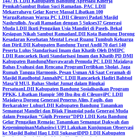
1447 H, LDII Kabupaten Bandung Apresiasi Kinerja
Pemkab
Sambut Bulan Suci Ramadan, PAC LDII
Mekarrahayu Gelar Korve Massal Libatkan 100
Warga
Ratusan Warga PC LDII Cileunyi Padati Masjid
Nashrulloh, Awali Ramadan dengan 5 Sukses
37 Generasi
Muda LDII Ikuti Pengajian Usia Mandiri di Paseh, Bekal
Kesiapan Nikah Sambut Ramadan
LDII Kota Bandung Dorong
Kesadaran Kesehatan Mental Lewat Ruang Tumbuh Keluarga
dan Diri
LDII Kabupaten Bandung Turut Andil 70 dari 140
Peserta Lulus Standarisasi Imam dan Khatib Oleh DMI
PC
LDII Rancaekek Ikuti Standarisasi Imam dan Khatib PD DMI
Kabupaten Bandung
Musyawarah Pemuda PC LDII Majalaya
Bahas Evaluasi dan Rencana Program
Tertibkan Sholat, Jaga
Rumah Tangga Harmonis, Pesan Usman Ali Saat Ceramah di
Masjid Raudhotul Jannah
PC LDII Rancaekek Hadiri Bahtsul
Masa’il MUI, Bahas Sholat Jumat dalam Bingkai
Persatuan
LDII Kabupaten Bandung Sosialisasikan Program
PPKK, Libatkan Hampir 500 Ibu-ibu di Cileunyi
PC LDII
Majalaya Dorong Generasi Penerus Alim, Faqih, dan
Berkarakter Luhur
LDII Kabupaten Bandung Tanamkan
Semangat Mandiri dan Bijak Finansial pada Generasi Muda
dalam Pengajian “Gigih Preneur”
DPD LDII Kota Bandung
Gelar Pengajian Remaja: Tanamkan Semangat Dakwah dan
Kepemimpinan
Mahasiswi UPI Lakukan Kunjungan Observasi
ke Masjid Baitul Haq LDII Sukasari
DPD LDII Kabupaten