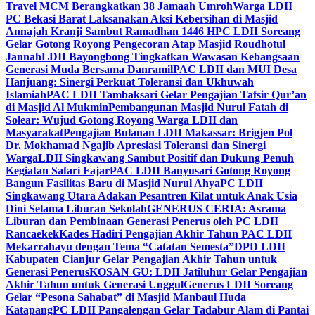
Travel MCM Berangkatkan 38 Jamaah Umroh
Warga LDII
PC Bekasi Barat Laksanakan Aksi Kebersihan di Masjid
Annajah Kranji Sambut Ramadhan 1446 H
PC LDII Soreang
Gelar Gotong Royong Pengecoran Atap Masjid Roudhotul
Jannah
LDII Bayongbong Tingkatkan Wawasan Kebangsaan
Generasi Muda Bersama Danramil
PAC LDII dan MUI Desa
Hanjuang: Sinergi Perkuat Toleransi dan Ukhuwah
Islamiah
PAC LDII Tambaksari Gelar Pengajian Tafsir Qur’an
di Masjid Al Mukmin
Pembangunan Masjid Nurul Fatah di
Solear: Wujud Gotong Royong Warga LDII dan
Masyarakat
Pengajian Bulanan LDII Makassar: Brigjen Pol
Dr. Mokhamad Ngajib Apresiasi Toleransi dan Sinergi
Warga
LDII Singkawang Sambut Positif dan Dukung Penuh
Kegiatan Safari Fajar
PAC LDII Banyusari Gotong Royong
Bangun Fasilitas Baru di Masjid Nurul Ahya
PC LDII
Singkawang Utara Adakan Pesantren Kilat untuk Anak Usia
Dini Selama Liburan Sekolah
GENERUS CERIA: Asrama
Liburan dan Pembinaan Generasi Penerus oleh PC LDII
Rancaekek
Kades Hadiri Pengajian Akhir Tahun PAC LDII
Mekarrahayu dengan Tema “Catatan Semesta”
DPD LDII
Kabupaten Cianjur Gelar Pengajian Akhir Tahun untuk
Generasi Penerus
KOSAN GU: LDII Jatiluhur Gelar Pengajian
Akhir Tahun untuk Generasi Unggul
Generus LDII Soreang
Gelar “Pesona Sahabat” di Masjid Manbaul Huda
Katapang
PC LDII Pangalengan Gelar Tadabur Alam di Pantai