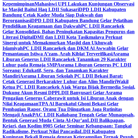
Kepemimpinan
Mahasiswi UPI Lakukan Kunjungan Observasi
ke Masjid Baitul Haq LDII Sukasari
DPD LDII Kabupaten
Bandung Cetak Kader Muda Siap Dakwah dan
Berorganisasi
DPD LDII Kabupaten Bandung Gelar Pelatihan
Pendidikan Keagamaan dan Dakwah
PC LDII Rancaekek
Gelar Konsolidasi, Bahas Peningkatan Kapasitas Pengurus dan
Literasi Digital
DMI dan LDII Kota Tasikmalaya Perkuat
Sinergi untuk Memakmurkan Masjid dan Ukhuwah
Islamiyah
PC LDII Rancaekek dan DKM Al Awwabin Gelar
Pemantauan Istiwa A’zam, Arah Kiblat Terverifikasi
Asrama
Liburan Generus LDII Rancaekek Tanamkan 29 Karakter
Luhur pada Remaja SMP
Asrama Liburan Generus PC LDII
Soreang: Edukatif, Seru, dan Tanamkan Karakter
Mandiri
Asrama Liburan Sekolah PC LDII Bekasi Barat:
Cetak Generasi Berkarakter Luhur dan Alim Mandiri
Wakil
Ketua PC LDII Rancaekek Ajak Warga Bijak Bermedia Sosial,
Dukung Akun Resmi DPP
LDII Banyusari Gelar Asrama
Pengajian Generus Caberawit untuk Isi Liburan Anak dengan
Nilai Keagamaan
TPA Al Barokatul Ghoni Bekasi Gelar
Pembagian Rapor, Orang Tua Diingatkan Jaga Rutinitas
Mengaji Anak
PAC LDII Kaliabang Tengah Gelar Munaqosah,
Bentuk Generasi Muda Cinta Al-Qur’an
LDII Balikpapan,
Kejari, dan Kodim 0905 Gelar Seminar Kebangsaan: Tangkal
Radikalisme, Perkuat Nilai Pancasila
LDII Kabupaten
Kuningan Bekali Remaja dengan Keterampilan Ternak Puyuh