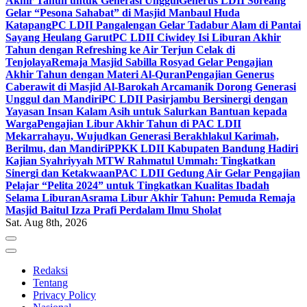
Akhir Tahun untuk Generasi Unggul
Generus LDII Soreang
Gelar “Pesona Sahabat” di Masjid Manbaul Huda
Katapang
PC LDII Pangalengan Gelar Tadabur Alam di Pantai
Sayang Heulang Garut
PC LDII Ciwidey Isi Liburan Akhir
Tahun dengan Refreshing ke Air Terjun Celak di
Tenjolaya
Remaja Masjid Sabilla Rosyad Gelar Pengajian
Akhir Tahun dengan Materi Al-Quran
Pengajian Generus
Caberawit di Masjid Al-Barokah Arcamanik Dorong Generasi
Unggul dan Mandiri
PC LDII Pasirjambu Bersinergi dengan
Yayasan Insan Kalam Asih untuk Salurkan Bantuan kepada
Warga
Pengajian Libur Akhir Tahun di PAC LDII
Mekarrahayu, Wujudkan Generasi Berakhlakul Karimah,
Berilmu, dan Mandiri
PPKK LDII Kabupaten Bandung Hadiri
Kajian Syahriyyah MTW Rahmatul Ummah: Tingkatkan
Sinergi dan Ketakwaan
PAC LDII Gedung Air Gelar Pengajian
Pelajar “Pelita 2024” untuk Tingkatkan Kualitas Ibadah
Selama Liburan
Asrama Libur Akhir Tahun: Pemuda Remaja
Masjid Baitul Izza Prafi Perdalam Ilmu Sholat
Sat. Aug 8th, 2026
Redaksi
Tentang
Privacy Policy