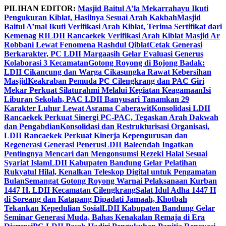
Skip
PILIHAN EDITOR:
Masjid Baitul A’la Mekarrahayu Ikuti
to
Pengukuran Kiblat, Hasilnya Sesuai Arah Kakbah
Masjid
content
Baitul A’mal Ikuti Verifikasi Arah Kiblat, Terima Sertifikat dari
Kemenag RI
LDII Rancaekek Verifikasi Arah Kiblat Masjid Ar
Robbani Lewat Fenomena Rashdul Qiblat
Cetak Generasi
Berkarakter, PC LDII Margaasih Gelar Evaluasi Generus
Kolaborasi 3 Kecamatan
Gotong Royong di Bojong Badak:
LDII Cikancung dan Warga Cikasungka Rawat Kebersihan
Masjid
Keakraban Pemuda PC Cilengkrang dan PAC Giri
Mekar Perkuat Silaturahmi Melalui Kegiatan Keagamaan
Isi
Liburan Sekolah, PAC LDII Banyusari Tanamkan 29
Karakter Luhur Lewat Asrama Caberawit
Konsolidasi LDII
Rancaekek Perkuat Sinergi PC-PAC, Tegaskan Arah Dakwah
dan Pengabdian
Konsolidasi dan Restrukturisasi Organisasi,
LDII Rancaekek Perkuat Kinerja Kepengurusan dan
Regenerasi Generasi Penerus
LDII Baleendah Ingatkan
Pentingnya Mencari dan Mengonsumsi Rezeki Halal Sesuai
Syariat Islam
LDII Kabupaten Bandung Gelar Pelatihan
Rukyatul Hilal, Kenalkan Teleskop Digital untuk Pengamatan
Bulan
Semangat Gotong Royong Warnai Pelaksanaan Kurban
1447 H. LDII Kecamatan Cilengkrang
Salat Idul Adha 1447 H
di Soreang dan Katapang Dipadati Jamaah, Khotbah
Tekankan Kepedulian Sosial
LDII Kabupaten Bandung Gelar
Seminar Generasi Muda, Bahas Kenakalan Remaja di Era