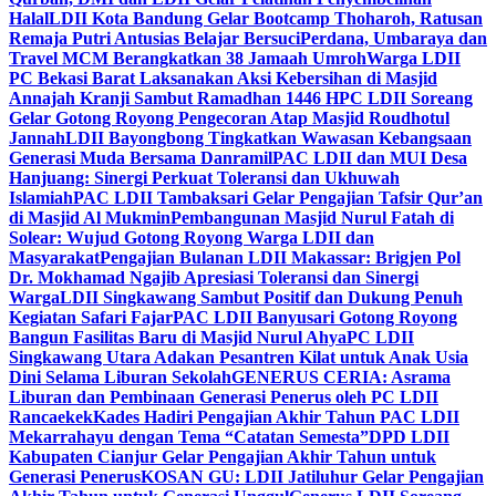
Halal
LDII Kota Bandung Gelar Bootcamp Thoharoh, Ratusan
Remaja Putri Antusias Belajar Bersuci
Perdana, Umbaraya dan
Travel MCM Berangkatkan 38 Jamaah Umroh
Warga LDII
PC Bekasi Barat Laksanakan Aksi Kebersihan di Masjid
Annajah Kranji Sambut Ramadhan 1446 H
PC LDII Soreang
Gelar Gotong Royong Pengecoran Atap Masjid Roudhotul
Jannah
LDII Bayongbong Tingkatkan Wawasan Kebangsaan
Generasi Muda Bersama Danramil
PAC LDII dan MUI Desa
Hanjuang: Sinergi Perkuat Toleransi dan Ukhuwah
Islamiah
PAC LDII Tambaksari Gelar Pengajian Tafsir Qur’an
di Masjid Al Mukmin
Pembangunan Masjid Nurul Fatah di
Solear: Wujud Gotong Royong Warga LDII dan
Masyarakat
Pengajian Bulanan LDII Makassar: Brigjen Pol
Dr. Mokhamad Ngajib Apresiasi Toleransi dan Sinergi
Warga
LDII Singkawang Sambut Positif dan Dukung Penuh
Kegiatan Safari Fajar
PAC LDII Banyusari Gotong Royong
Bangun Fasilitas Baru di Masjid Nurul Ahya
PC LDII
Singkawang Utara Adakan Pesantren Kilat untuk Anak Usia
Dini Selama Liburan Sekolah
GENERUS CERIA: Asrama
Liburan dan Pembinaan Generasi Penerus oleh PC LDII
Rancaekek
Kades Hadiri Pengajian Akhir Tahun PAC LDII
Mekarrahayu dengan Tema “Catatan Semesta”
DPD LDII
Kabupaten Cianjur Gelar Pengajian Akhir Tahun untuk
Generasi Penerus
KOSAN GU: LDII Jatiluhur Gelar Pengajian