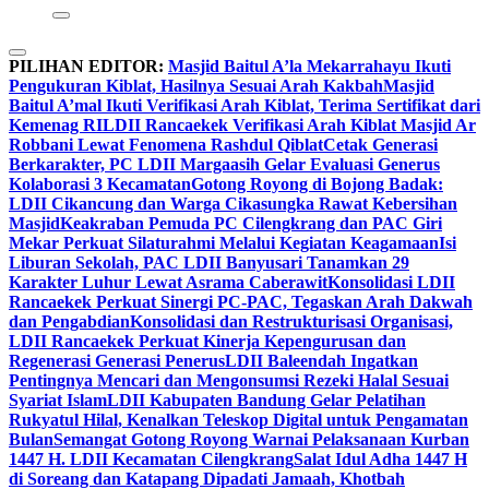
PILIHAN EDITOR:
Masjid Baitul A’la Mekarrahayu Ikuti
Pengukuran Kiblat, Hasilnya Sesuai Arah Kakbah
Masjid
Baitul A’mal Ikuti Verifikasi Arah Kiblat, Terima Sertifikat dari
Kemenag RI
LDII Rancaekek Verifikasi Arah Kiblat Masjid Ar
Robbani Lewat Fenomena Rashdul Qiblat
Cetak Generasi
Berkarakter, PC LDII Margaasih Gelar Evaluasi Generus
Kolaborasi 3 Kecamatan
Gotong Royong di Bojong Badak:
LDII Cikancung dan Warga Cikasungka Rawat Kebersihan
Masjid
Keakraban Pemuda PC Cilengkrang dan PAC Giri
Mekar Perkuat Silaturahmi Melalui Kegiatan Keagamaan
Isi
Liburan Sekolah, PAC LDII Banyusari Tanamkan 29
Karakter Luhur Lewat Asrama Caberawit
Konsolidasi LDII
Rancaekek Perkuat Sinergi PC-PAC, Tegaskan Arah Dakwah
dan Pengabdian
Konsolidasi dan Restrukturisasi Organisasi,
LDII Rancaekek Perkuat Kinerja Kepengurusan dan
Regenerasi Generasi Penerus
LDII Baleendah Ingatkan
Pentingnya Mencari dan Mengonsumsi Rezeki Halal Sesuai
Syariat Islam
LDII Kabupaten Bandung Gelar Pelatihan
Rukyatul Hilal, Kenalkan Teleskop Digital untuk Pengamatan
Bulan
Semangat Gotong Royong Warnai Pelaksanaan Kurban
1447 H. LDII Kecamatan Cilengkrang
Salat Idul Adha 1447 H
di Soreang dan Katapang Dipadati Jamaah, Khotbah