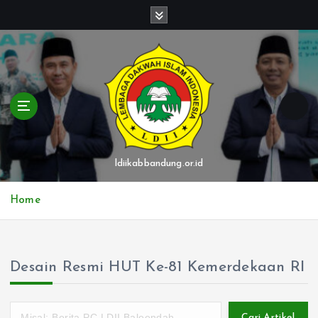
S
k
i
p
t
o
c
o
n
t
ldiikabbandung.or.id
e
n
Home
t
Desain Resmi HUT Ke-81 Kemerdekaan RI
Cari Artikel