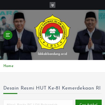
S
k
i
p
t
o
c
o
n
t
ldiikabbandung.or.id
e
n
Home
t
Desain Resmi HUT Ke-81 Kemerdekaan RI
Cari Artikel