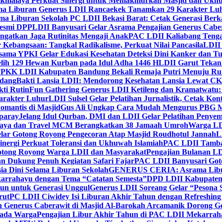
ikmalaya Perkuat Sinergi untuk Memakmurkan Masjid dan Ukhu
a Liburan Generus LDII Rancaekek Tanamkan 29 Karakter Lu
ma Liburan Sekolah PC LDII Bekasi Barat: Cetak Generasi Berk
Resmi DPP
LDII Banyusari Gelar Asrama Pengajian Generus Cabe
ngatkan Jaga Rutinitas Mengaji Anak
PAC LDII Kaliabang Tenga
 Kebangsaan: Tangkal Radikalisme, Perkuat Nilai Pancasila
LDII
rsama YPKI Gelar Edukasi Kesehatan Deteksi Dini Kanker dan 
lih 129 Hewan Kurban pada Idul Adha 1446 H
LDII Garut Teka
 PPKK LDII Kabupaten Bandung Bekali Remaja Putri Menuju R
ndang
Bakti Lansia LDII: Mendorong Kesehatan Lansia Lewat 
ti Rutin
Fun Gathering Generus LDII Ketileng dan Kramatwatu:
Karakter Luhur
LDII Sulsel Gelar Pelatihan Jurnalistik, Cetak Ko
mantis di Masjid
Gus Ali Ungkap Cara Mudah Mengurus PBG M
paray
Jelang Idul Qurban, DMI dan LDII Gelar Pelatihan Penyem
aya dan Travel MCM Berangkatkan 38 Jamaah Umroh
Warga LDI
lar Gotong Royong Pengecoran Atap Masjid Roudhotul Jannah
L
nergi Perkuat Toleransi dan Ukhuwah Islamiah
PAC LDII Tambaks
otong Royong Warga LDII dan Masyarakat
Pengajian Bulanan LD
an Dukung Penuh Kegiatan Safari Fajar
PAC LDII Banyusari Goto
ia Dini Selama Liburan Sekolah
GENERUS CERIA: Asrama Libura
karrahayu dengan Tema “Catatan Semesta”
DPD LDII Kabupaten 
un untuk Generasi Unggul
Generus LDII Soreang Gelar “Pesona
rut
PC LDII Ciwidey Isi Liburan Akhir Tahun dengan Refreshing 
n Generus Caberawit di Masjid Al-Barokah Arcamanik Dorong G
pada Warga
Pengajian Libur Akhir Tahun di PAC LDII Mekarrah