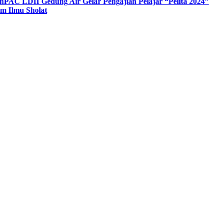
n
PAC LDII Gedung Air Gelar Pengajian Pelajar “Pelita 2024”
m Ilmu Sholat