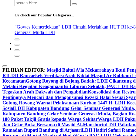
Search
for:
Or check our Popular Categories...
"Gowes Kemerdekaan" LDII Cimahi Meriahkan HUT RI ke-8
Generasi Muda LDII
PILIHAN EDITOR:
Masjid Baitul A’la Mekarrahayu Ikuti Pen
RI
LDII Rancaekek Verifikasi Arah Kiblat Masjid Ar Robbani 
Kecamatan
Gotong Royong di Bojong Badak: LDII Cikancung 
Melalui Kegiatan Keagamaan
Isi Liburan Sekolah, PAC LDII B
Tegaskan Arah Dakwah dan Pengabdian
Konsolidasi dan Restr
Pentingnya Mencari dan Mengonsumsi Rezeki Halal Sesuai Syari
Gotong Royong Warnai Pelaksanaan Kurban 1447 H. LDII Kec
Sosial
LDII Kabupaten Bandung Gelar Seminar Generasi Muda, 
Kabupaten Bandung Gelar Seminar Generasi Muda, Bagian Roa
180 Paket Takjil Gratis kepada Warga Sekitar
Warga LDII Pakut
dan Gelar Buka Bersama di Masjid Al-Manshurin
LDII Pakutand
Ramadan Bupati Bandung di Arjasari
LDII Hadiri Safari Rama
Bersama di Masjid Manbaul Huda
Warga PAC LDII Mekarrahayu