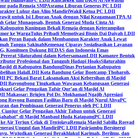
wah Islamiyah
PC LDII Rancaekek dan DKM Al Awwabin
hur pada Remaja SMP
Asrama Liburan Generus PC LDII
arakter Luhur dan Alim Mandiri
Wakil Ketua PC LDII
rawit untuk Isi Liburan Anak dengan Nilai Keagamaan
TPA Al
h Gelar Munaqosah, Bentuk Generasi Muda Cinta Al-
 Kabupaten Kuningan Bekali Remaja dengan Keterampilan
Tumor ke Warga
Tulus Pribadi Memotivasi Bisnis Dai Daiyah LDII
nkan Peran Bapak dalam Membangun Karakter Anak Lewat
umah Tangga Sakinah
Kemenag Ciparay Sosialisasikan Layanan
CKG, Komitmen Dukung BEDAS dan Indonesia Emas
 Pererat Silaturahmi dalam Kebersamaan
LDII Kamanre Bentuk
ntributor Profesional dan Tangguh Hadapi Hoaks
Silaturahim
asjid di Kabupaten Bandung
Dinas Pertanian Kabupaten
belihan Halal
LDII Kota Bandung Gelar Bootcamp Thoharoh,
I PC Bekasi Barat Laksanakan Aksi Kebersihan di Masjid
DII Bayongbong Tingkatkan Wawasan Kebangsaan Generasi
ari Gelar Pengajian Tafsir Qur’an di Masjid Al
II Makassar: Brigjen Pol Dr. Mokhamad Ngajib Apresiasi
ng Royong Bangun Fasilitas Baru di Masjid Nurul Ahya
PC
n dan Pembinaan Generasi Penerus oleh PC LDII
Cianjur Gelar Pengajian Akhir Tahun untuk Generasi
 Sahabat” di Masjid Manbaul Huda Katapang
PC LDII
ke Air Terjun Celak di Tenjolaya
Remaja Masjid Sabilla Rosyad
enerasi Unggul dan Mandiri
PC LDII Pasirjambu Bersinergi
ayu, Wujudkan Generasi Berakhlakul Karimah, Berilmu, dan