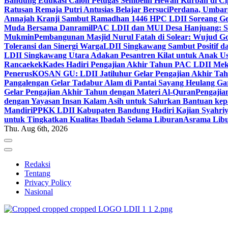
Bandung Edukasi Calon Petugas Sembelih Hewan Kurban di Ci
Ratusan Remaja Putri Antusias Belajar Bersuci
Perdana, Umbar
Annajah Kranji Sambut Ramadhan 1446 H
PC LDII Soreang Ge
Muda Bersama Danramil
PAC LDII dan MUI Desa Hanjuang: Si
Mukmin
Pembangunan Masjid Nurul Fatah di Solear: Wujud G
Toleransi dan Sinergi Warga
LDII Singkawang Sambut Positif d
LDII Singkawang Utara Adakan Pesantren Kilat untuk Anak Us
Rancaekek
Kades Hadiri Pengajian Akhir Tahun PAC LDII Me
Penerus
KOSAN GU: LDII Jatiluhur Gelar Pengajian Akhir Tah
Pangalengan Gelar Tadabur Alam di Pantai Sayang Heulang Ga
Gelar Pengajian Akhir Tahun dengan Materi Al-Quran
Pengajia
dengan Yayasan Insan Kalam Asih untuk Salurkan Bantuan ke
Mandiri
PPKK LDII Kabupaten Bandung Hadiri Kajian Syahri
untuk Tingkatkan Kualitas Ibadah Selama Liburan
Asrama Libu
Thu. Aug 6th, 2026
Redaksi
Tentang
Privacy Policy
Nasional
ldiikabbandung.or.id