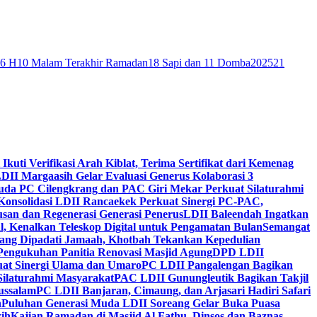
46 H
10 Malam Terakhir Ramadan
18 Sapi dan 11 Domba
2025
21
 Ikuti Verifikasi Arah Kiblat, Terima Sertifikat dari Kemenag
DII Margaasih Gelar Evaluasi Generus Kolaborasi 3
da PC Cilengkrang dan PAC Giri Mekar Perkuat Silaturahmi
Konsolidasi LDII Rancaekek Perkuat Sinergi PC-PAC,
usan dan Regenerasi Generasi Penerus
LDII Baleendah Ingatkan
l, Kenalkan Teleskop Digital untuk Pengamatan Bulan
Semangat
apang Dipadati Jamaah, Khotbah Tekankan Kepedulian
Pengukuhan Panitia Renovasi Masjid Agung
DPD LDII
uat Sinergi Ulama dan Umaro
PC LDII Pangalengan Bagikan
Silaturahmi Masyarakat
PAC LDII Gunungleutik Bagikan Takjil
ussalam
PC LDII Banjaran, Cimaung, dan Arjasari Hadiri Safari
h
Puluhan Generasi Muda LDII Soreang Gelar Buka Puasa
ih
Kajian Ramadan di Masjid Al Fathu, Dinsos dan Baznas