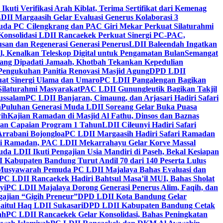
 Ikuti Verifikasi Arah Kiblat, Terima Sertifikat dari Kemenag
DII Margaasih Gelar Evaluasi Generus Kolaborasi 3
da PC Cilengkrang dan PAC Giri Mekar Perkuat Silaturahmi
Konsolidasi LDII Rancaekek Perkuat Sinergi PC-PAC,
usan dan Regenerasi Generasi Penerus
LDII Baleendah Ingatkan
l, Kenalkan Teleskop Digital untuk Pengamatan Bulan
Semangat
apang Dipadati Jamaah, Khotbah Tekankan Kepedulian
Pengukuhan Panitia Renovasi Masjid Agung
DPD LDII
uat Sinergi Ulama dan Umaro
PC LDII Pangalengan Bagikan
Silaturahmi Masyarakat
PAC LDII Gunungleutik Bagikan Takjil
ussalam
PC LDII Banjaran, Cimaung, dan Arjasari Hadiri Safari
h
Puluhan Generasi Muda LDII Soreang Gelar Buka Puasa
ih
Kajian Ramadan di Masjid Al Fathu, Dinsos dan Baznas
kan Capaian Program 1 Tahun
LDII Cileunyi Hadiri Safari
Arrabani Bojongloa
PC LDII Margaasih Hadiri Safari Ramadan
i Ramadan, PAC LDII Mekarrahayu Gelar Korve Massal
da LDII Ikuti Pengajian Usia Mandiri di Paseh, Bekal Kesiapan
 Kabupaten Bandung Turut Andil 70 dari 140 Peserta Lulus
Musyawarah Pemuda PC LDII Majalaya Bahas Evaluasi dan
PC LDII Rancaekek Hadiri Bahtsul Masa’il MUI, Bahas Sholat
yi
PC LDII Majalaya Dorong Generasi Penerus Alim, Faqih, dan
ajian “Gigih Preneur”
DPD LDII Kota Bandung Gelar
aitul Haq LDII Sukasari
DPD LDII Kabupaten Bandung Cetak
ah
PC LDII Rancaekek Gelar Konsolidasi, Bahas Peningkatan