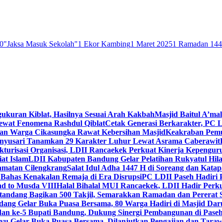
0
"Jaksa Masuk Sekolah"
1 Ekor Kambing
1 Maret 2025
1 Ramadan 14
gukuran Kiblat, Hasilnya Sesuai Arah Kakbah
Masjid Baitul A’mal
Lewat Fenomena Rashdul Qiblat
Cetak Generasi Berkarakter, PC L
dan Warga Cikasungka Rawat Kebersihan Masjid
Keakraban Pemu
anyusari Tanamkan 29 Karakter Luhur Lewat Asrama Caberawit
ukturisasi Organisasi, LDII Rancaekek Perkuat Kinerja Kepengur
at Islam
LDII Kabupaten Bandung Gelar Pelatihan Rukyatul Hila
amatan Cilengkrang
Salat Idul Adha 1447 H di Soreang dan Kat
Bahas Kenakalan Remaja di Era Disrupsi
PC LDII Paseh Hadiri 
d to Musda VIII
Halal Bihalal MUI Rancaekek, LDII Hadir Perk
andang Bagikan 500 Takjil, Semarakkan Ramadan dan Pererat 
ang Gelar Buka Puasa Bersama, 80 Warga Hadiri di Masjid Dar
dan ke-5 Bupati Bandung, Dukung Sinergi Pembangunan di Pase
 Gelar Buka Puasa Bersama, Dilanjutkan Pengajian dan Taraw