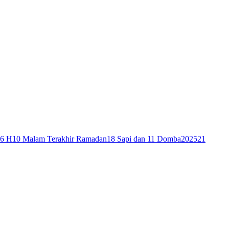
46 H
10 Malam Terakhir Ramadan
18 Sapi dan 11 Domba
2025
21