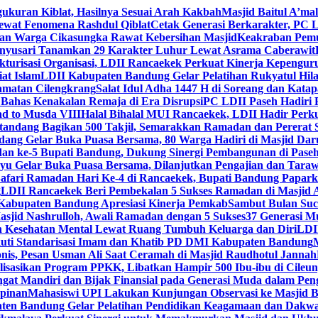
gukuran Kiblat, Hasilnya Sesuai Arah Kakbah
Masjid Baitul A’mal
Lewat Fenomena Rashdul Qiblat
Cetak Generasi Berkarakter, PC L
dan Warga Cikasungka Rawat Kebersihan Masjid
Keakraban Pemu
anyusari Tanamkan 29 Karakter Luhur Lewat Asrama Caberawit
ukturisasi Organisasi, LDII Rancaekek Perkuat Kinerja Kepengur
at Islam
LDII Kabupaten Bandung Gelar Pelatihan Rukyatul Hila
amatan Cilengkrang
Salat Idul Adha 1447 H di Soreang dan Kat
Bahas Kenakalan Remaja di Era Disrupsi
PC LDII Paseh Hadiri 
d to Musda VIII
Halal Bihalal MUI Rancaekek, LDII Hadir Perk
andang Bagikan 500 Takjil, Semarakkan Ramadan dan Pererat 
ang Gelar Buka Puasa Bersama, 80 Warga Hadiri di Masjid Dar
dan ke-5 Bupati Bandung, Dukung Sinergi Pembangunan di Pase
 Gelar Buka Puasa Bersama, Dilanjutkan Pengajian dan Taraw
Safari Ramadan Hari Ke-4 di Rancaekek, Bupati Bandung Papar
g
LDII Rancaekek Beri Pembekalan 5 Sukses Ramadan di Masjid 
Kabupaten Bandung Apresiasi Kinerja Pemkab
Sambut Bulan Suc
asjid Nashrulloh, Awali Ramadan dengan 5 Sukses
37 Generasi Mu
 Kesehatan Mental Lewat Ruang Tumbuh Keluarga dan Diri
LDII
uti Standarisasi Imam dan Khatib PD DMI Kabupaten Bandung
nis, Pesan Usman Ali Saat Ceramah di Masjid Raudhotul Jannah
isasikan Program PPKK, Libatkan Hampir 500 Ibu-ibu di Cileun
 Mandiri dan Bijak Finansial pada Generasi Muda dalam Peng
pinan
Mahasiswi UPI Lakukan Kunjungan Observasi ke Masjid B
en Bandung Gelar Pelatihan Pendidikan Keagamaan dan Dakw