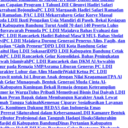
kan Capaian Program 1 Tahun
LDII Cileunyi Hadiri Safari
Arrabani Bojongloa
PC LDII Margaasih Hadiri Safari Ramadan
i Ramadan, PAC LDII Mekarrahayu Gelar Korve Massal
da LDII Ikuti Pengajian Usia Mandiri di Paseh, Bekal Kesiapan
 Kabupaten Bandung Turut Andil 70 dari 140 Peserta Lulus
Musyawarah Pemuda PC LDII Majalaya Bahas Evaluasi dan
PC LDII Rancaekek Hadiri Bahtsul Masa’il MUI, Bahas Sholat
yi
PC LDII Majalaya Dorong Generasi Penerus Alim, Faqih, dan
ajian “Gigih Preneur”
DPD LDII Kota Bandung Gelar
aitul Haq LDII Sukasari
DPD LDII Kabupaten Bandung Cetak
ah
PC LDII Rancaekek Gelar Konsolidasi, Bahas Peningkatan
wah Islamiyah
PC LDII Rancaekek dan DKM Al Awwabin
hur pada Remaja SMP
Asrama Liburan Generus PC LDII
arakter Luhur dan Alim Mandiri
Wakil Ketua PC LDII
rawit untuk Isi Liburan Anak dengan Nilai Keagamaan
TPA Al
h Gelar Munaqosah, Bentuk Generasi Muda Cinta Al-
 Kabupaten Kuningan Bekali Remaja dengan Keterampilan
Tumor ke Warga
Tulus Pribadi Memotivasi Bisnis Dai Daiyah LDII
nkan Peran Bapak dalam Membangun Karakter Anak Lewat
umah Tangga Sakinah
Kemenag Ciparay Sosialisasikan Layanan
CKG, Komitmen Dukung BEDAS dan Indonesia Emas
 Pererat Silaturahmi dalam Kebersamaan
LDII Kamanre Bentuk
ntributor Profesional dan Tangguh Hadapi Hoaks
Silaturahim
asjid di Kabupaten Bandung
Dinas Pertanian Kabupaten