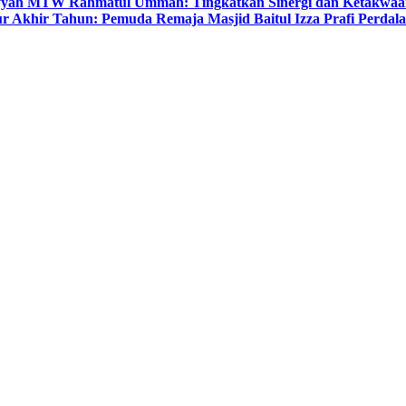
yyah MTW Rahmatul Ummah: Tingkatkan Sinergi dan Ketakwaa
r Akhir Tahun: Pemuda Remaja Masjid Baitul Izza Prafi Perdala