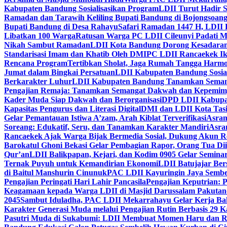
Kabupaten Bandung Sosialisasikan Program
LDII Turut Hadir 
Ramadan dan Tarawih Keliling Bupati Bandung di Bojongsoan
Bupati Bandung di Desa Rahayu
Safari Ramadan 1447 H, LDII 
Libatkan 100 Warga
Ratusan Warga PC LDII Cileunyi Padati M
Nikah Sambut Ramadan
LDII Kota Bandung Dorong Kesadaran
Standarisasi Imam dan Khatib Oleh DMI
PC LDII Rancaekek Ik
Rencana Program
Tertibkan Sholat, Jaga Rumah Tangga Harmo
Jumat dalam Bingkai Persatuan
LDII Kabupaten Bandung Sosial
Berkarakter Luhur
LDII Kabupaten Bandung Tanamkan Semangat
Pengajian Remaja: Tanamkan Semangat Dakwah dan Kepemim
Kader Muda Siap Dakwah dan Berorganisasi
DPD LDII Kabupat
Kapasitas Pengurus dan Literasi Digital
DMI dan LDII Kota Tas
Gelar Pemantauan Istiwa A’zam, Arah Kiblat Terverifikasi
Asram
Soreang: Edukatif, Seru, dan Tanamkan Karakter Mandiri
Asra
Rancaekek Ajak Warga Bijak Bermedia Sosial, Dukung Akun 
Barokatul Ghoni Bekasi Gelar Pembagian Rapor, Orang Tua Dii
Qur’an
LDII Balikpapan, Kejari, dan Kodim 0905 Gelar Seminar
Ternak Puyuh untuk Kemandirian Ekonomi
LDII Batujajar Be
di Baitul Manshurin Cinunuk
PAC LDII Kayuringin Jaya Sembe
Pengajian Peringati Hari Lahir Pancasila
Pengajian Keputrian:
Keagamaan kepada Warga LDII di Masjid Darussalam Pakuta
2045
Sambut Iduladha, PAC LDII Mekarrahayu Gelar Kerja Bak
Karakter Generasi Muda melalui Pengajian Rutin Berbasis 29 
Pasutri Muda di Sukabumi: LDII Membuat Momen Haru dan Ro