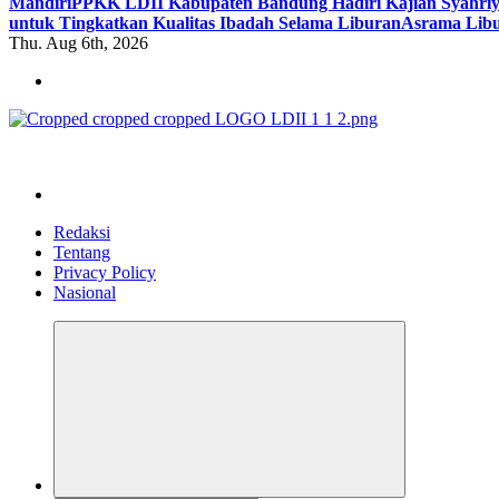
Mandiri
PPKK LDII Kabupaten Bandung Hadiri Kajian Syahri
untuk Tingkatkan Kualitas Ibadah Selama Liburan
Asrama Libu
Thu. Aug 6th, 2026
ldiikabbandung.or.id
Redaksi
Tentang
Privacy Policy
Nasional