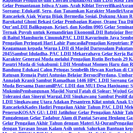
Kapasitas Pengurus dan Literasi Digital
DMI dan LDII Kota Tas
Gelar Pemantauan Istiwa A’zam, Arah Kiblat Terverifikasi
Asram
Soreang: Edukatif, Seru, dan Tanamkan Karakter Mandiri
Asra
Rancaekek Ajak Warga Bijak Bermedia Sosial, Dukung Akun 
Barokatul Ghoni Bekasi Gelar Pembagian Rapor, Orang Tua Dii
Qur’an
LDII Balikpapan, Kejari, dan Kodim 0905 Gelar Seminar
Ternak Puyuh untuk Kemandirian Ekonomi
LDII Batujajar Be
di Baitul Manshurin Cinunuk
PAC LDII Kayuringin Jaya Sembe
Pengajian Peringati Hari Lahir Pancasila
Pengajian Keputrian:
Keagamaan kepada Warga LDII di Masjid Darussalam Pakuta
2045
Sambut Iduladha, PAC LDII Mekarrahayu Gelar Kerja Bak
Karakter Generasi Muda melalui Pengajian Rutin Berbasis 29 
Pasutri Muda di Sukabumi: LDII Membuat Momen Haru dan Ro
Bandung Edukasi Calon Petugas Sembelih Hewan Kurban di Ci
Ratusan Remaja Putri Antusias Belajar Bersuci
Perdana, Umbar
Annajah Kranji Sambut Ramadhan 1446 H
PC LDII Soreang Ge
Muda Bersama Danramil
PAC LDII dan MUI Desa Hanjuang: Si
Mukmin
Pembangunan Masjid Nurul Fatah di Solear: Wujud G
Toleransi dan Sinergi Warga
LDII Singkawang Sambut Positif d
LDII Singkawang Utara Adakan Pesantren Kilat untuk Anak Us
Rancaekek
Kades Hadiri Pengajian Akhir Tahun PAC LDII Me
Penerus
KOSAN GU: LDII Jatiluhur Gelar Pengajian Akhir Tah
Pangalengan Gelar Tadabur Alam di Pantai Sayang Heulang Ga
Gelar Pengajian Akhir Tahun dengan Materi Al-Quran
Pengajia
dengan Yayasan Insan Kalam Asih untuk Salurkan Bantuan ke