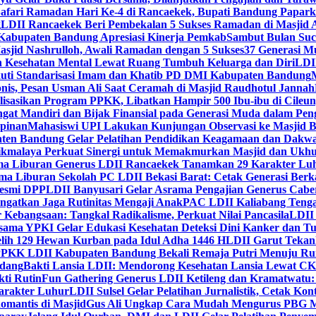
Safari Ramadan Hari Ke-4 di Rancaekek, Bupati Bandung Papar
g
LDII Rancaekek Beri Pembekalan 5 Sukses Ramadan di Masjid 
Kabupaten Bandung Apresiasi Kinerja Pemkab
Sambut Bulan Suc
asjid Nashrulloh, Awali Ramadan dengan 5 Sukses
37 Generasi Mu
 Kesehatan Mental Lewat Ruang Tumbuh Keluarga dan Diri
LDII
uti Standarisasi Imam dan Khatib PD DMI Kabupaten Bandung
nis, Pesan Usman Ali Saat Ceramah di Masjid Raudhotul Jannah
isasikan Program PPKK, Libatkan Hampir 500 Ibu-ibu di Cileun
 Mandiri dan Bijak Finansial pada Generasi Muda dalam Peng
pinan
Mahasiswi UPI Lakukan Kunjungan Observasi ke Masjid B
en Bandung Gelar Pelatihan Pendidikan Keagamaan dan Dakw
ikmalaya Perkuat Sinergi untuk Memakmurkan Masjid dan Ukhu
a Liburan Generus LDII Rancaekek Tanamkan 29 Karakter Lu
ma Liburan Sekolah PC LDII Bekasi Barat: Cetak Generasi Berk
Resmi DPP
LDII Banyusari Gelar Asrama Pengajian Generus Cabe
ngatkan Jaga Rutinitas Mengaji Anak
PAC LDII Kaliabang Tenga
 Kebangsaan: Tangkal Radikalisme, Perkuat Nilai Pancasila
LDII
rsama YPKI Gelar Edukasi Kesehatan Deteksi Dini Kanker dan 
lih 129 Hewan Kurban pada Idul Adha 1446 H
LDII Garut Teka
 PPKK LDII Kabupaten Bandung Bekali Remaja Putri Menuju R
ndang
Bakti Lansia LDII: Mendorong Kesehatan Lansia Lewat 
ti Rutin
Fun Gathering Generus LDII Ketileng dan Kramatwatu:
Karakter Luhur
LDII Sulsel Gelar Pelatihan Jurnalistik, Cetak Ko
mantis di Masjid
Gus Ali Ungkap Cara Mudah Mengurus PBG M