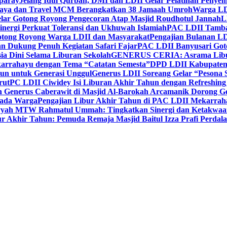
paray
Jelang Idul Qurban, DMI dan LDII Gelar Pelatihan Penyem
aya dan Travel MCM Berangkatkan 38 Jamaah Umroh
Warga LDI
lar Gotong Royong Pengecoran Atap Masjid Roudhotul Jannah
L
nergi Perkuat Toleransi dan Ukhuwah Islamiah
PAC LDII Tambaks
otong Royong Warga LDII dan Masyarakat
Pengajian Bulanan LD
an Dukung Penuh Kegiatan Safari Fajar
PAC LDII Banyusari Goto
ia Dini Selama Liburan Sekolah
GENERUS CERIA: Asrama Libura
karrahayu dengan Tema “Catatan Semesta”
DPD LDII Kabupaten 
un untuk Generasi Unggul
Generus LDII Soreang Gelar “Pesona
rut
PC LDII Ciwidey Isi Liburan Akhir Tahun dengan Refreshing 
n Generus Caberawit di Masjid Al-Barokah Arcamanik Dorong G
pada Warga
Pengajian Libur Akhir Tahun di PAC LDII Mekarrah
yyah MTW Rahmatul Ummah: Tingkatkan Sinergi dan Ketakwaa
r Akhir Tahun: Pemuda Remaja Masjid Baitul Izza Prafi Perdala