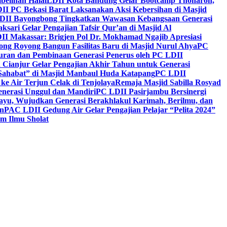
belihan Halal
LDII Kota Bandung Gelar Bootcamp Thoharoh,
I PC Bekasi Barat Laksanakan Aksi Kebersihan di Masjid
DII Bayongbong Tingkatkan Wawasan Kebangsaan Generasi
ari Gelar Pengajian Tafsir Qur’an di Masjid Al
II Makassar: Brigjen Pol Dr. Mokhamad Ngajib Apresiasi
ng Royong Bangun Fasilitas Baru di Masjid Nurul Ahya
PC
n dan Pembinaan Generasi Penerus oleh PC LDII
Cianjur Gelar Pengajian Akhir Tahun untuk Generasi
 Sahabat” di Masjid Manbaul Huda Katapang
PC LDII
ke Air Terjun Celak di Tenjolaya
Remaja Masjid Sabilla Rosyad
enerasi Unggul dan Mandiri
PC LDII Pasirjambu Bersinergi
ayu, Wujudkan Generasi Berakhlakul Karimah, Berilmu, dan
n
PAC LDII Gedung Air Gelar Pengajian Pelajar “Pelita 2024”
m Ilmu Sholat