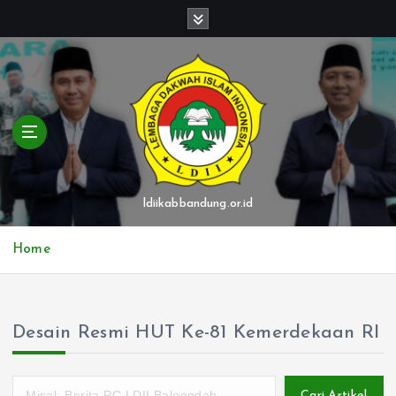
S
k
i
p
t
o
c
o
n
t
ldiikabbandung.or.id
e
n
Home
t
Desain Resmi HUT Ke-81 Kemerdekaan RI
Cari Artikel