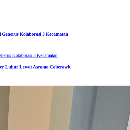
i Generus Kolaborasi 3 Kecamatan
ter Luhur Lewat Asrama Caberawit