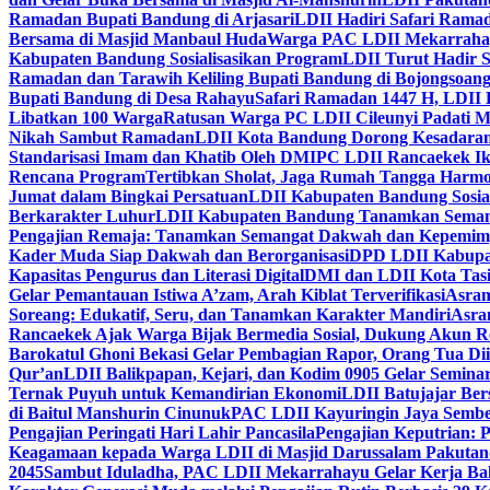
Ramadan Bupati Bandung di Arjasari
LDII Hadiri Safari Rama
Bersama di Masjid Manbaul Huda
Warga PAC LDII Mekarrahayu
Kabupaten Bandung Sosialisasikan Program
LDII Turut Hadir 
Ramadan dan Tarawih Keliling Bupati Bandung di Bojongsoan
Bupati Bandung di Desa Rahayu
Safari Ramadan 1447 H, LDII 
Libatkan 100 Warga
Ratusan Warga PC LDII Cileunyi Padati M
Nikah Sambut Ramadan
LDII Kota Bandung Dorong Kesadaran
Standarisasi Imam dan Khatib Oleh DMI
PC LDII Rancaekek Ik
Rencana Program
Tertibkan Sholat, Jaga Rumah Tangga Harmo
Jumat dalam Bingkai Persatuan
LDII Kabupaten Bandung Sosial
Berkarakter Luhur
LDII Kabupaten Bandung Tanamkan Semangat
Pengajian Remaja: Tanamkan Semangat Dakwah dan Kepemim
Kader Muda Siap Dakwah dan Berorganisasi
DPD LDII Kabupat
Kapasitas Pengurus dan Literasi Digital
DMI dan LDII Kota Tas
Gelar Pemantauan Istiwa A’zam, Arah Kiblat Terverifikasi
Asram
Soreang: Edukatif, Seru, dan Tanamkan Karakter Mandiri
Asra
Rancaekek Ajak Warga Bijak Bermedia Sosial, Dukung Akun 
Barokatul Ghoni Bekasi Gelar Pembagian Rapor, Orang Tua Dii
Qur’an
LDII Balikpapan, Kejari, dan Kodim 0905 Gelar Seminar
Ternak Puyuh untuk Kemandirian Ekonomi
LDII Batujajar Be
di Baitul Manshurin Cinunuk
PAC LDII Kayuringin Jaya Sembe
Pengajian Peringati Hari Lahir Pancasila
Pengajian Keputrian:
Keagamaan kepada Warga LDII di Masjid Darussalam Pakuta
2045
Sambut Iduladha, PAC LDII Mekarrahayu Gelar Kerja Bak