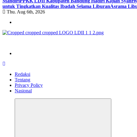
Mandiri
PPKK LDII Kabupaten Bandung Hadiri Kajian Syahri
untuk Tingkatkan Kualitas Ibadah Selama Liburan
Asrama Libu
Thu. Aug 6th, 2026
ldiikabbandung.or.id
Redaksi
Tentang
Privacy Policy
Nasional