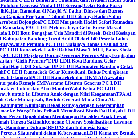
h
Puluhan Generasi Muda LDII Soreang Gelar Buka Puasa
ih
Kajian Ramadan di Masjid Al Fathu, Dinsos dan Baznas
kan Capaian Program 1 Tahun
LDII Cileunyi Hadiri Safari
Arrabani Bojongloa
PC LDII Margaasih Hadiri Safari Ramadan
i Ramadan, PAC LDII Mekarrahayu Gelar Korve Massal
da LDII Ikuti Pengajian Usia Mandiri di Paseh, Bekal Kesiapan
 Kabupaten Bandung Turut Andil 70 dari 140 Peserta Lulus
Musyawarah Pemuda PC LDII Majalaya Bahas Evaluasi dan
PC LDII Rancaekek Hadiri Bahtsul Masa’il MUI, Bahas Sholat
yi
PC LDII Majalaya Dorong Generasi Penerus Alim, Faqih, dan
ajian “Gigih Preneur”
DPD LDII Kota Bandung Gelar
aitul Haq LDII Sukasari
DPD LDII Kabupaten Bandung Cetak
ah
PC LDII Rancaekek Gelar Konsolidasi, Bahas Peningkatan
wah Islamiyah
PC LDII Rancaekek dan DKM Al Awwabin
hur pada Remaja SMP
Asrama Liburan Generus PC LDII
arakter Luhur dan Alim Mandiri
Wakil Ketua PC LDII
rawit untuk Isi Liburan Anak dengan Nilai Keagamaan
TPA Al
h Gelar Munaqosah, Bentuk Generasi Muda Cinta Al-
 Kabupaten Kuningan Bekali Remaja dengan Keterampilan
Tumor ke Warga
Tulus Pribadi Memotivasi Bisnis Dai Daiyah LDII
nkan Peran Bapak dalam Membangun Karakter Anak Lewat
umah Tangga Sakinah
Kemenag Ciparay Sosialisasikan Layanan
CKG, Komitmen Dukung BEDAS dan Indonesia Emas
 Pererat Silaturahmi dalam Kebersamaan
LDII Kamanre Bentuk