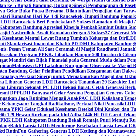
dan ke-5 Bupati Bandung, Dukung Sinergi Pembangunan di Pase
 Gelar Buka Puasa Bersama, Dilanjutkan Pengajian dan Taraw
Safari Ramadan Hari Ke-4 di Rancaekek, Bupati Bandung Papar
g
LDII Rancaekek Beri Pembekalan 5 Sukses Ramadan di Masjid 
Kabupaten Bandung Apresiasi Kinerja Pemkab
Sambut Bulan Suc
asjid Nashrulloh, Awali Ramadan dengan 5 Sukses
37 Generasi Mu
 Kesehatan Mental Lewat Ruang Tumbuh Keluarga dan Diri
LDII
uti Standarisasi Imam dan Khatib PD DMI Kabupaten Bandung
nis, Pesan Usman Ali Saat Ceramah di Masjid Raudhotul Jannah
isasikan Program PPKK, Libatkan Hampir 500 Ibu-ibu di Cileun
 Mandiri dan Bijak Finansial pada Generasi Muda dalam Peng
pinan
Mahasiswi UPI Lakukan Kunjungan Observasi ke Masjid B
en Bandung Gelar Pelatihan Pendidikan Keagamaan dan Dakw
ikmalaya Perkuat Sinergi untuk Memakmurkan Masjid dan Ukhu
a Liburan Generus LDII Rancaekek Tanamkan 29 Karakter Lu
ma Liburan Sekolah PC LDII Bekasi Barat: Cetak Generasi Berk
Resmi DPP
LDII Banyusari Gelar Asrama Pengajian Generus Cabe
ngatkan Jaga Rutinitas Mengaji Anak
PAC LDII Kaliabang Tenga
 Kebangsaan: Tangkal Radikalisme, Perkuat Nilai Pancasila
LDII
rsama YPKI Gelar Edukasi Kesehatan Deteksi Dini Kanker dan 
lih 129 Hewan Kurban pada Idul Adha 1446 H
LDII Garut Teka
 PPKK LDII Kabupaten Bandung Bekali Remaja Putri Menuju R
ndang
Bakti Lansia LDII: Mendorong Kesehatan Lansia Lewat 
ti Rutin
Fun Gathering Generus LDII Ketileng dan Kramatwatu: