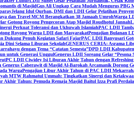
Karakter Luhur
LDII Sulsel Gelar Pelatihan Jurnalistik, Cetak Ko
mantis di Masjid
Gus Ali Ungkap Cara Mudah Mengurus PBG M
paray
Jelang Idul Qurban, DMI dan LDII Gelar Pelatihan Penyem
aya dan Travel MCM Berangkatkan 38 Jamaah Umroh
Warga LDI
lar Gotong Royong Pengecoran Atap Masjid Roudhotul Jannah
L
nergi Perkuat Toleransi dan Ukhuwah Islamiah
PAC LDII Tambaks
otong Royong Warga LDII dan Masyarakat
Pengajian Bulanan LD
an Dukung Penuh Kegiatan Safari Fajar
PAC LDII Banyusari Goto
ia Dini Selama Liburan Sekolah
GENERUS CERIA: Asrama Libura
karrahayu dengan Tema “Catatan Semesta”
DPD LDII Kabupaten 
un untuk Generasi Unggul
Generus LDII Soreang Gelar “Pesona
rut
PC LDII Ciwidey Isi Liburan Akhir Tahun dengan Refreshing 
n Generus Caberawit di Masjid Al-Barokah Arcamanik Dorong G
pada Warga
Pengajian Libur Akhir Tahun di PAC LDII Mekarrah
yyah MTW Rahmatul Ummah: Tingkatkan Sinergi dan Ketakwaa
r Akhir Tahun: Pemuda Remaja Masjid Baitul Izza Prafi Perdala