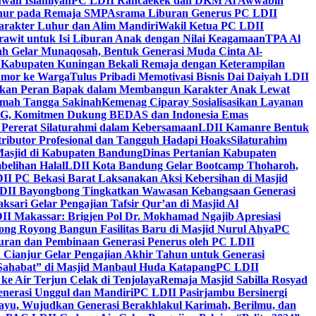
wah Islamiyah
PC LDII Rancaekek dan DKM Al Awwabin
hur pada Remaja SMP
Asrama Liburan Generus PC LDII
arakter Luhur dan Alim Mandiri
Wakil Ketua PC LDII
rawit untuk Isi Liburan Anak dengan Nilai Keagamaan
TPA Al
h Gelar Munaqosah, Bentuk Generasi Muda Cinta Al-
 Kabupaten Kuningan Bekali Remaja dengan Keterampilan
Tumor ke Warga
Tulus Pribadi Memotivasi Bisnis Dai Daiyah LDII
nkan Peran Bapak dalam Membangun Karakter Anak Lewat
umah Tangga Sakinah
Kemenag Ciparay Sosialisasikan Layanan
CKG, Komitmen Dukung BEDAS dan Indonesia Emas
 Pererat Silaturahmi dalam Kebersamaan
LDII Kamanre Bentuk
ntributor Profesional dan Tangguh Hadapi Hoaks
Silaturahim
asjid di Kabupaten Bandung
Dinas Pertanian Kabupaten
belihan Halal
LDII Kota Bandung Gelar Bootcamp Thoharoh,
I PC Bekasi Barat Laksanakan Aksi Kebersihan di Masjid
DII Bayongbong Tingkatkan Wawasan Kebangsaan Generasi
ari Gelar Pengajian Tafsir Qur’an di Masjid Al
II Makassar: Brigjen Pol Dr. Mokhamad Ngajib Apresiasi
ng Royong Bangun Fasilitas Baru di Masjid Nurul Ahya
PC
n dan Pembinaan Generasi Penerus oleh PC LDII
Cianjur Gelar Pengajian Akhir Tahun untuk Generasi
 Sahabat” di Masjid Manbaul Huda Katapang
PC LDII
ke Air Terjun Celak di Tenjolaya
Remaja Masjid Sabilla Rosyad
enerasi Unggul dan Mandiri
PC LDII Pasirjambu Bersinergi
ayu, Wujudkan Generasi Berakhlakul Karimah, Berilmu, dan