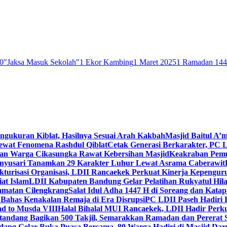
0
"Jaksa Masuk Sekolah"
1 Ekor Kambing
1 Maret 2025
1 Ramadan 14
engukuran Kiblat, Hasilnya Sesuai Arah Kakbah
Masjid Baitul A’m
Lewat Fenomena Rashdul Qiblat
Cetak Generasi Berkarakter, PC L
dan Warga Cikasungka Rawat Kebersihan Masjid
Keakraban Pemu
anyusari Tanamkan 29 Karakter Luhur Lewat Asrama Caberawit
ukturisasi Organisasi, LDII Rancaekek Perkuat Kinerja Kepengur
at Islam
LDII Kabupaten Bandung Gelar Pelatihan Rukyatul Hila
amatan Cilengkrang
Salat Idul Adha 1447 H di Soreang dan Kat
Bahas Kenakalan Remaja di Era Disrupsi
PC LDII Paseh Hadiri 
d to Musda VIII
Halal Bihalal MUI Rancaekek, LDII Hadir Perk
andang Bagikan 500 Takjil, Semarakkan Ramadan dan Pererat 
ang Gelar Buka Puasa Bersama, 80 Warga Hadiri di Masjid Dar