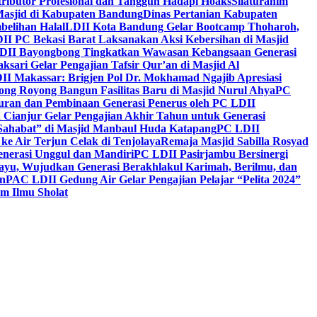
ntributor Profesional dan Tangguh Hadapi Hoaks
Silaturahim
asjid di Kabupaten Bandung
Dinas Pertanian Kabupaten
belihan Halal
LDII Kota Bandung Gelar Bootcamp Thoharoh,
I PC Bekasi Barat Laksanakan Aksi Kebersihan di Masjid
DII Bayongbong Tingkatkan Wawasan Kebangsaan Generasi
ari Gelar Pengajian Tafsir Qur’an di Masjid Al
II Makassar: Brigjen Pol Dr. Mokhamad Ngajib Apresiasi
ng Royong Bangun Fasilitas Baru di Masjid Nurul Ahya
PC
n dan Pembinaan Generasi Penerus oleh PC LDII
Cianjur Gelar Pengajian Akhir Tahun untuk Generasi
 Sahabat” di Masjid Manbaul Huda Katapang
PC LDII
ke Air Terjun Celak di Tenjolaya
Remaja Masjid Sabilla Rosyad
enerasi Unggul dan Mandiri
PC LDII Pasirjambu Bersinergi
ayu, Wujudkan Generasi Berakhlakul Karimah, Berilmu, dan
n
PAC LDII Gedung Air Gelar Pengajian Pelajar “Pelita 2024”
m Ilmu Sholat