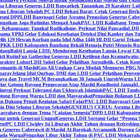
ikmalaya Perkuat Sinergi untuk Memakmurkan Masjid dan Ukhu
a Liburan Generus LDII Rancaekek Tanamkan 29 Karakter Lu
ma Liburan Sekolah PC LDII Bekasi Barat: Cetak Generasi Berk
Resmi DPP
LDII Banyusari Gelar Asrama Pengajian Generus Cabe
ngatkan Jaga Rutinitas Mengaji Anak
PAC LDII Kaliabang Tenga
 Kebangsaan: Tangkal Radikalisme, Perkuat Nilai Pancasila
LDII
rsama YPKI Gelar Edukasi Kesehatan Deteksi Dini Kanker dan 
lih 129 Hewan Kurban pada Idul Adha 1446 H
LDII Garut Teka
 PPKK LDII Kabupaten Bandung Bekali Remaja Putri Menuju R
ndang
Bakti Lansia LDII: Mendorong Kesehatan Lansia Lewat 
ti Rutin
Fun Gathering Generus LDII Ketileng dan Kramatwatu:
Karakter Luhur
LDII Sulsel Gelar Pelatihan Jurnalistik, Cetak Ko
mantis di Masjid
Gus Ali Ungkap Cara Mudah Mengurus PBG M
paray
Jelang Idul Qurban, DMI dan LDII Gelar Pelatihan Penyem
aya dan Travel MCM Berangkatkan 38 Jamaah Umroh
Warga LDI
lar Gotong Royong Pengecoran Atap Masjid Roudhotul Jannah
L
nergi Perkuat Toleransi dan Ukhuwah Islamiah
PAC LDII Tambaks
otong Royong Warga LDII dan Masyarakat
Pengajian Bulanan LD
an Dukung Penuh Kegiatan Safari Fajar
PAC LDII Banyusari Goto
ia Dini Selama Liburan Sekolah
GENERUS CERIA: Asrama Libura
karrahayu dengan Tema “Catatan Semesta”
DPD LDII Kabupaten 
un untuk Generasi Unggul
Generus LDII Soreang Gelar “Pesona
rut
PC LDII Ciwidey Isi Liburan Akhir Tahun dengan Refreshing 
n Generus Caberawit di Masjid Al-Barokah Arcamanik Dorong G
pada Warga
Pengajian Libur Akhir Tahun di PAC LDII Mekarrah