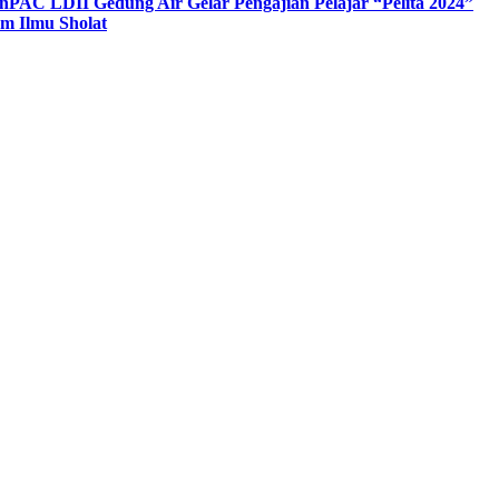
n
PAC LDII Gedung Air Gelar Pengajian Pelajar “Pelita 2024”
m Ilmu Sholat