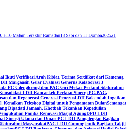
46 H
10 Malam Terakhir Ramadan
18 Sapi dan 11 Domba
2025
21
al Ikuti Verifikasi Arah Kiblat, Terima Sertifikat dari Kemenag
DII Margaasih Gelar Evaluasi Generus Kolaborasi 3
da PC Cilengkrang dan PAC Giri Mekar Perkuat Silaturahmi
Konsolidasi LDII Rancaekek Perkuat Sinergi PC-PAC,
usan dan Regenerasi Generasi Penerus
LDII Baleendah Ingatkan
l, Kenalkan Teleskop Digital untuk Pengamatan Bulan
Semangat
apang Dipadati Jamaah, Khotbah Tekankan Kepedulian
Pengukuhan Panitia Renovasi Masjid Agung
DPD LDII
uat Sinergi Ulama dan Umaro
PC LDII Pangalengan Bagikan
Silaturahmi Masyarakat
PAC LDII Gunungleutik Bagikan Takjil
ussalam
PC LDII Banjaran, Cimaung, dan Arjasari Hadiri Safari