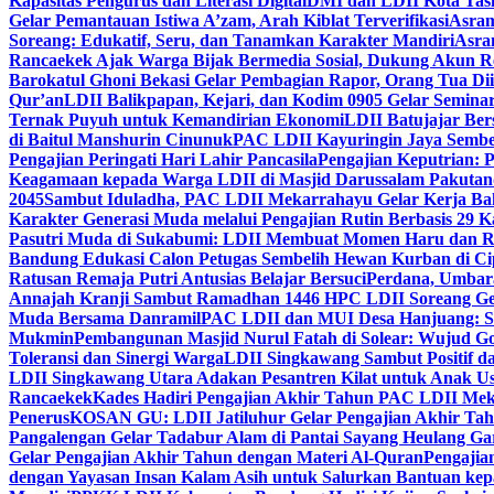
Kapasitas Pengurus dan Literasi Digital
DMI dan LDII Kota Tas
Gelar Pemantauan Istiwa A’zam, Arah Kiblat Terverifikasi
Asram
Soreang: Edukatif, Seru, dan Tanamkan Karakter Mandiri
Asra
Rancaekek Ajak Warga Bijak Bermedia Sosial, Dukung Akun 
Barokatul Ghoni Bekasi Gelar Pembagian Rapor, Orang Tua Dii
Qur’an
LDII Balikpapan, Kejari, dan Kodim 0905 Gelar Seminar
Ternak Puyuh untuk Kemandirian Ekonomi
LDII Batujajar Be
di Baitul Manshurin Cinunuk
PAC LDII Kayuringin Jaya Sembe
Pengajian Peringati Hari Lahir Pancasila
Pengajian Keputrian:
Keagamaan kepada Warga LDII di Masjid Darussalam Pakuta
2045
Sambut Iduladha, PAC LDII Mekarrahayu Gelar Kerja Bak
Karakter Generasi Muda melalui Pengajian Rutin Berbasis 29 
Pasutri Muda di Sukabumi: LDII Membuat Momen Haru dan Ro
Bandung Edukasi Calon Petugas Sembelih Hewan Kurban di Ci
Ratusan Remaja Putri Antusias Belajar Bersuci
Perdana, Umbar
Annajah Kranji Sambut Ramadhan 1446 H
PC LDII Soreang Ge
Muda Bersama Danramil
PAC LDII dan MUI Desa Hanjuang: Si
Mukmin
Pembangunan Masjid Nurul Fatah di Solear: Wujud G
Toleransi dan Sinergi Warga
LDII Singkawang Sambut Positif d
LDII Singkawang Utara Adakan Pesantren Kilat untuk Anak Us
Rancaekek
Kades Hadiri Pengajian Akhir Tahun PAC LDII Me
Penerus
KOSAN GU: LDII Jatiluhur Gelar Pengajian Akhir Tah
Pangalengan Gelar Tadabur Alam di Pantai Sayang Heulang Ga
Gelar Pengajian Akhir Tahun dengan Materi Al-Quran
Pengajia
dengan Yayasan Insan Kalam Asih untuk Salurkan Bantuan ke