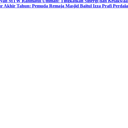
yyah MTW Rahmatul Ummah: Tingkatkan Sinergi dan Ketakwaa
r Akhir Tahun: Pemuda Remaja Masjid Baitul Izza Prafi Perdala