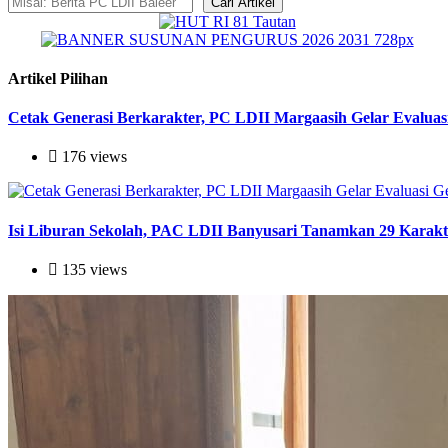
Cari Artikel
Artikel Pilihan
Cetak Generasi Berkarakter, PC LDII Margaasih Gelar Evaluas
176 views
Isi Liburan Sekolah, PAC LDII Banyusari Tanamkan 29 Karak
135 views