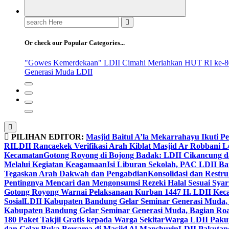
Search
for:
Or check our Popular Categories...
"Gowes Kemerdekaan" LDII Cimahi Meriahkan HUT RI ke-8
Generasi Muda LDII
PILIHAN EDITOR:
Masjid Baitul A’la Mekarrahayu Ikuti P
RI
LDII Rancaekek Verifikasi Arah Kiblat Masjid Ar Robbani 
Kecamatan
Gotong Royong di Bojong Badak: LDII Cikancung 
Melalui Kegiatan Keagamaan
Isi Liburan Sekolah, PAC LDII B
Tegaskan Arah Dakwah dan Pengabdian
Konsolidasi dan Restr
Pentingnya Mencari dan Mengonsumsi Rezeki Halal Sesuai Syari
Gotong Royong Warnai Pelaksanaan Kurban 1447 H. LDII Kec
Sosial
LDII Kabupaten Bandung Gelar Seminar Generasi Muda, 
Kabupaten Bandung Gelar Seminar Generasi Muda, Bagian Roa
180 Paket Takjil Gratis kepada Warga Sekitar
Warga LDII Pakut
dan Gelar Buka Bersama di Masjid Al-Manshurin
LDII Pakutand