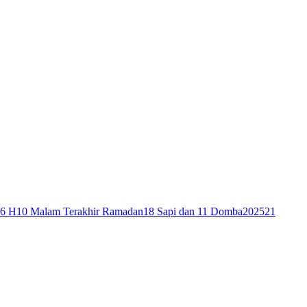
46 H
10 Malam Terakhir Ramadan
18 Sapi dan 11 Domba
2025
21