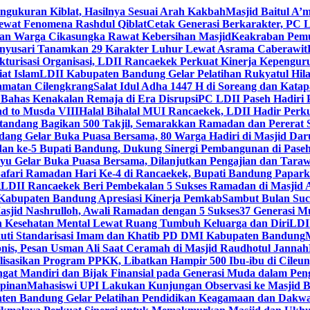
engukuran Kiblat, Hasilnya Sesuai Arah Kakbah
Masjid Baitul A’m
Lewat Fenomena Rashdul Qiblat
Cetak Generasi Berkarakter, PC L
dan Warga Cikasungka Rawat Kebersihan Masjid
Keakraban Pemu
anyusari Tanamkan 29 Karakter Luhur Lewat Asrama Caberawit
ukturisasi Organisasi, LDII Rancaekek Perkuat Kinerja Kepengur
at Islam
LDII Kabupaten Bandung Gelar Pelatihan Rukyatul Hila
amatan Cilengkrang
Salat Idul Adha 1447 H di Soreang dan Kat
Bahas Kenakalan Remaja di Era Disrupsi
PC LDII Paseh Hadiri 
d to Musda VIII
Halal Bihalal MUI Rancaekek, LDII Hadir Perk
andang Bagikan 500 Takjil, Semarakkan Ramadan dan Pererat 
ang Gelar Buka Puasa Bersama, 80 Warga Hadiri di Masjid Dar
dan ke-5 Bupati Bandung, Dukung Sinergi Pembangunan di Pase
 Gelar Buka Puasa Bersama, Dilanjutkan Pengajian dan Taraw
Safari Ramadan Hari Ke-4 di Rancaekek, Bupati Bandung Papar
g
LDII Rancaekek Beri Pembekalan 5 Sukses Ramadan di Masjid 
Kabupaten Bandung Apresiasi Kinerja Pemkab
Sambut Bulan Suc
asjid Nashrulloh, Awali Ramadan dengan 5 Sukses
37 Generasi Mu
 Kesehatan Mental Lewat Ruang Tumbuh Keluarga dan Diri
LDII
uti Standarisasi Imam dan Khatib PD DMI Kabupaten Bandung
nis, Pesan Usman Ali Saat Ceramah di Masjid Raudhotul Jannah
isasikan Program PPKK, Libatkan Hampir 500 Ibu-ibu di Cileun
 Mandiri dan Bijak Finansial pada Generasi Muda dalam Peng
pinan
Mahasiswi UPI Lakukan Kunjungan Observasi ke Masjid B
en Bandung Gelar Pelatihan Pendidikan Keagamaan dan Dakw