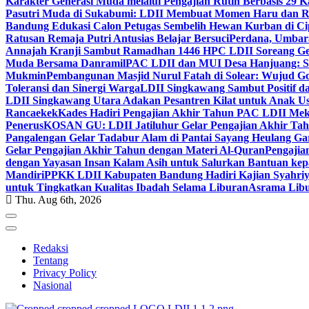
Karakter Generasi Muda melalui Pengajian Rutin Berbasis 29 
Pasutri Muda di Sukabumi: LDII Membuat Momen Haru dan Ro
Bandung Edukasi Calon Petugas Sembelih Hewan Kurban di Ci
Ratusan Remaja Putri Antusias Belajar Bersuci
Perdana, Umbar
Annajah Kranji Sambut Ramadhan 1446 H
PC LDII Soreang Ge
Muda Bersama Danramil
PAC LDII dan MUI Desa Hanjuang: Si
Mukmin
Pembangunan Masjid Nurul Fatah di Solear: Wujud G
Toleransi dan Sinergi Warga
LDII Singkawang Sambut Positif d
LDII Singkawang Utara Adakan Pesantren Kilat untuk Anak Us
Rancaekek
Kades Hadiri Pengajian Akhir Tahun PAC LDII Me
Penerus
KOSAN GU: LDII Jatiluhur Gelar Pengajian Akhir Tah
Pangalengan Gelar Tadabur Alam di Pantai Sayang Heulang Ga
Gelar Pengajian Akhir Tahun dengan Materi Al-Quran
Pengajia
dengan Yayasan Insan Kalam Asih untuk Salurkan Bantuan ke
Mandiri
PPKK LDII Kabupaten Bandung Hadiri Kajian Syahri
untuk Tingkatkan Kualitas Ibadah Selama Liburan
Asrama Libu
Thu. Aug 6th, 2026
Redaksi
Tentang
Privacy Policy
Nasional