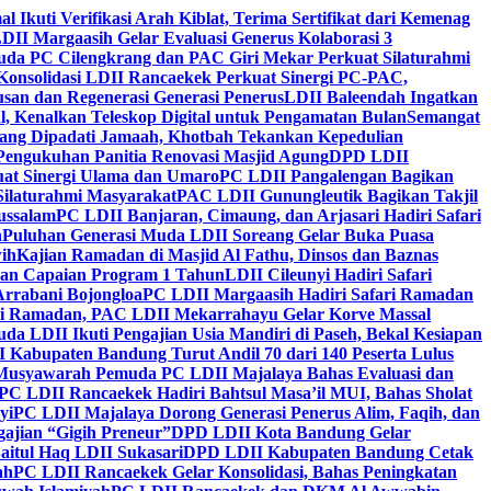
al Ikuti Verifikasi Arah Kiblat, Terima Sertifikat dari Kemenag
DII Margaasih Gelar Evaluasi Generus Kolaborasi 3
da PC Cilengkrang dan PAC Giri Mekar Perkuat Silaturahmi
Konsolidasi LDII Rancaekek Perkuat Sinergi PC-PAC,
usan dan Regenerasi Generasi Penerus
LDII Baleendah Ingatkan
l, Kenalkan Teleskop Digital untuk Pengamatan Bulan
Semangat
apang Dipadati Jamaah, Khotbah Tekankan Kepedulian
Pengukuhan Panitia Renovasi Masjid Agung
DPD LDII
uat Sinergi Ulama dan Umaro
PC LDII Pangalengan Bagikan
Silaturahmi Masyarakat
PAC LDII Gunungleutik Bagikan Takjil
ussalam
PC LDII Banjaran, Cimaung, dan Arjasari Hadiri Safari
h
Puluhan Generasi Muda LDII Soreang Gelar Buka Puasa
ih
Kajian Ramadan di Masjid Al Fathu, Dinsos dan Baznas
kan Capaian Program 1 Tahun
LDII Cileunyi Hadiri Safari
Arrabani Bojongloa
PC LDII Margaasih Hadiri Safari Ramadan
i Ramadan, PAC LDII Mekarrahayu Gelar Korve Massal
da LDII Ikuti Pengajian Usia Mandiri di Paseh, Bekal Kesiapan
 Kabupaten Bandung Turut Andil 70 dari 140 Peserta Lulus
Musyawarah Pemuda PC LDII Majalaya Bahas Evaluasi dan
PC LDII Rancaekek Hadiri Bahtsul Masa’il MUI, Bahas Sholat
yi
PC LDII Majalaya Dorong Generasi Penerus Alim, Faqih, dan
ajian “Gigih Preneur”
DPD LDII Kota Bandung Gelar
aitul Haq LDII Sukasari
DPD LDII Kabupaten Bandung Cetak
ah
PC LDII Rancaekek Gelar Konsolidasi, Bahas Peningkatan